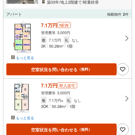
築33年/地上2階建て/軽量鉄骨
アパート
掲載物件
2
件
7.1万円
NEW
管理費等 3,000円
敷
7.1万円
礼
なし
3K
50.28m
1階
2
もっと見る
空室状況を問い合わせる
（無料）
7.1万円
即入居可
管理費等 3,000円
敷
7.1万円※
礼
なし
3DK
50.28m
1階
2
もっと見る
空室状況を問い合わせる
（無料）