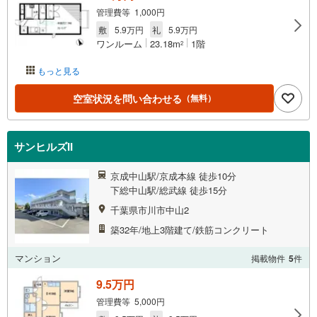
管理費等 1,000円
敷
5.9万円
礼
5.9万円
ワンルーム
23.18m
1階
2
もっと見る
空室状況を問い合わせる
（無料）
サンヒルズII
京成中山駅/京成本線 徒歩10分
下総中山駅/総武線 徒歩15分
千葉県市川市中山2
築32年/地上3階建て/鉄筋コンクリート
マンション
掲載物件
5
件
9.5万円
管理費等 5,000円