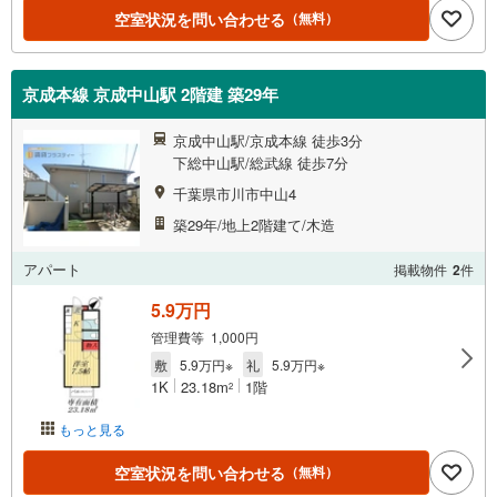
空室状況を問い合わせる
（無料）
京成本線 京成中山駅 2階建 築29年
京成中山駅/京成本線 徒歩3分
下総中山駅/総武線 徒歩7分
千葉県市川市中山4
築29年/地上2階建て/木造
アパート
掲載物件
2
件
5.9万円
管理費等 1,000円
敷
5.9万円※
礼
5.9万円※
1K
23.18m
1階
2
もっと見る
空室状況を問い合わせる
（無料）