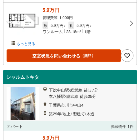
5.9万円
管理費等 1,000円
敷
5.9万円※
礼
5.9万円※
ワンルーム
23.18m
1階
2
もっと見る
空室状況を問い合わせる
（無料）
シャルムトキタ
下総中山駅/総武線 徒歩7分
本八幡駅/総武線 徒歩25分
千葉県市川市中山4
築29年/地上1階建て/木造
アパート
掲載物件
1
件
5.9万円