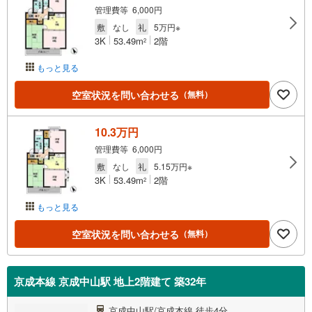
管理費等 6,000円
敷
なし
礼
5万円※
3K
53.49m
2階
2
もっと見る
空室状況を問い合わせる
（無料）
10.3万円
管理費等 6,000円
敷
なし
礼
5.15万円※
3K
53.49m
2階
2
もっと見る
空室状況を問い合わせる
（無料）
京成本線 京成中山駅 地上2階建て 築32年
京成中山駅/京成本線 徒歩4分