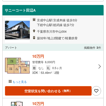
サニーコート田辺A
京成中山駅/京成本線 徒歩3分
下総中山駅/総武線 徒歩7分
千葉県市川市中山004
築32年/地上2階建て/軽量鉄骨
アパート
掲載物件
3
件
10万円
管理費等 6,000円
敷
なし
礼
0.5ヶ月
3DK
53.49m
2階
2
もっと見る
空室状況を問い合わせる
（無料）
10万円