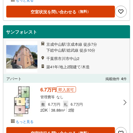
空室状況を問い合わせる
（無料）
サンフォレスト
京成中山駅/京成本線 徒歩7分
下総中山駅/総武線 徒歩10分
千葉県市川市中山2
築41年/地上2階建て/木造
アパート
掲載物件
4
件
6.7万円
即入居可
管理費等 なし
敷
6.7万円
礼
6.7万円
2DK
38.88m
2階
2
もっと見る
空室状況を問い合わせる
（無料）