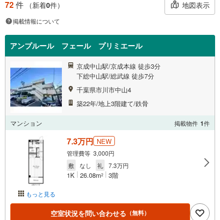
72
件
地図表示
（新着
0
件）
掲載情報について
アンプルール フェール プリミエール
京成中山駅/京成本線 徒歩3分
下総中山駅/総武線 徒歩7分
千葉県市川市中山4
築22年/地上3階建て/鉄骨
マンション
掲載物件
1
件
7.3万円
NEW
管理費等 3,000円
敷
なし
礼
7.3万円
1K
26.08m
3階
2
もっと見る
空室状況を問い合わせる
（無料）