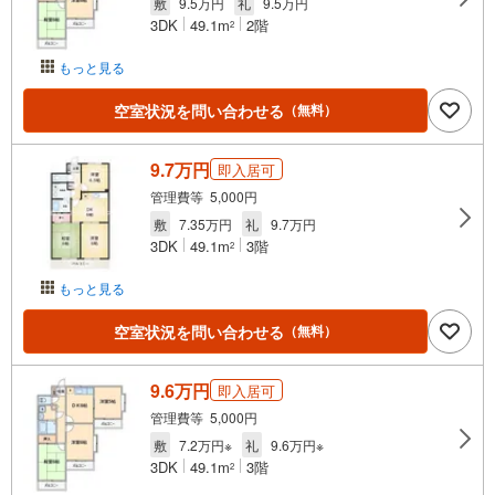
敷
9.5万円
礼
9.5万円
3DK
49.1m
2階
2
もっと見る
空室状況を問い合わせる
（無料）
9.7万円
即入居可
管理費等 5,000円
敷
7.35万円
礼
9.7万円
3DK
49.1m
3階
2
もっと見る
空室状況を問い合わせる
（無料）
9.6万円
即入居可
管理費等 5,000円
敷
7.2万円※
礼
9.6万円※
3DK
49.1m
3階
2