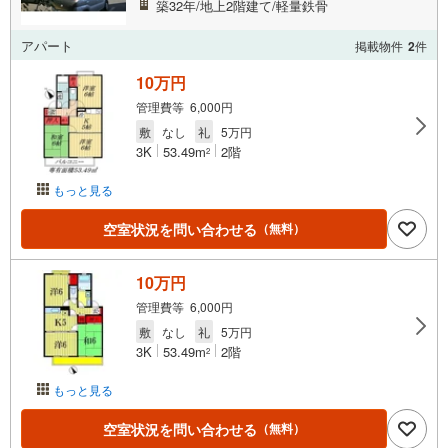
築32年/地上2階建て/軽量鉄骨
アパート
掲載物件
2
件
10万円
管理費等 6,000円
敷
なし
礼
5万円
3K
53.49m
2階
2
もっと見る
空室状況を問い合わせる
（無料）
10万円
管理費等 6,000円
敷
なし
礼
5万円
3K
53.49m
2階
2
もっと見る
空室状況を問い合わせる
（無料）