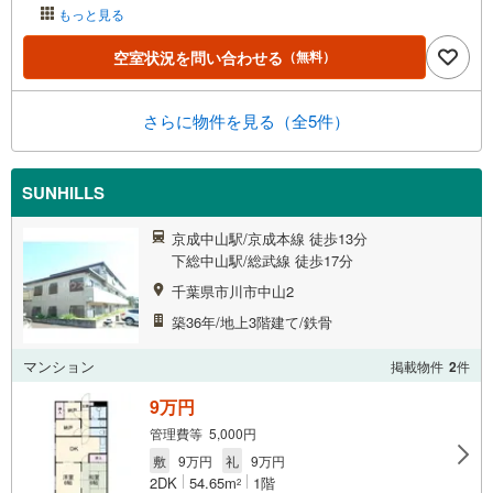
もっと見る
空室状況を問い合わせる
（無料）
さらに物件を見る（全5件）
SUNHILLS
京成中山駅/京成本線 徒歩13分
下総中山駅/総武線 徒歩17分
千葉県市川市中山2
築36年/地上3階建て/鉄骨
マンション
掲載物件
2
件
9万円
管理費等 5,000円
敷
9万円
礼
9万円
2DK
54.65m
1階
2