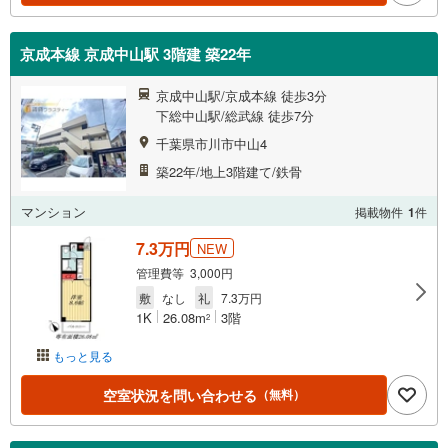
京成本線 京成中山駅 3階建 築22年
京成中山駅/京成本線 徒歩3分
下総中山駅/総武線 徒歩7分
千葉県市川市中山4
築22年/地上3階建て/鉄骨
マンション
掲載物件
1
件
7.3万円
NEW
管理費等 3,000円
敷
なし
礼
7.3万円
1K
26.08m
3階
2
もっと見る
空室状況を問い合わせる
（無料）