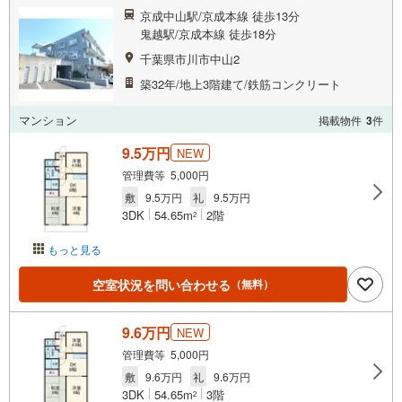
京成中山駅/京成本線 徒歩13分
鬼越駅/京成本線 徒歩18分
千葉県市川市中山2
築32年/地上3階建て/鉄筋コンクリート
マンション
掲載物件
3
件
9.5万円
NEW
管理費等 5,000円
敷
9.5万円
礼
9.5万円
3DK
54.65m
2階
2
もっと見る
空室状況を問い合わせる
（無料）
9.6万円
NEW
管理費等 5,000円
敷
9.6万円
礼
9.6万円
3DK
54.65m
3階
2