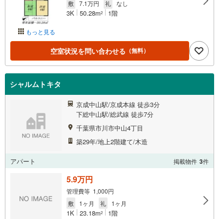
敷
7.1万円
礼
なし
3K
50.28m
1階
2
もっと見る
空室状況を問い合わせる
（無料）
シャルムトキタ
京成中山駅/京成本線 徒歩3分
下総中山駅/総武線 徒歩7分
千葉県市川市中山4丁目
築29年/地上2階建て/木造
アパート
掲載物件
3
件
5.9万円
管理費等 1,000円
敷
1ヶ月
礼
1ヶ月
1K
23.18m
1階
2