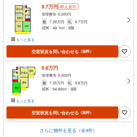
9.7万円
即入居可
管理費等 5,000円
敷
7.28万円
礼
9.7万円
3DK
49.1m
3階
2
もっと見る
空室状況を問い合わせる
（無料）
9.8万円
管理費等 5,000円
敷
7.35万円
礼
9.8万円
3DK
54.65m
3階
2
もっと見る
空室状況を問い合わせる
（無料）
さらに物件を見る（全4件）