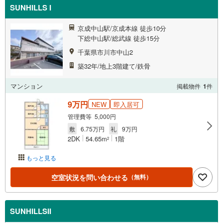
SUNHILLS I
京成中山駅/京成本線 徒歩10分
下総中山駅/総武線 徒歩15分
千葉県市川市中山2
築32年/地上3階建て/鉄骨
マンション
掲載物件
1
件
9万円
NEW
即入居可
管理費等 5,000円
敷
6.75万円
礼
9万円
2DK
54.65m
1階
2
もっと見る
空室状況を問い合わせる
（無料）
SUNHILLSII