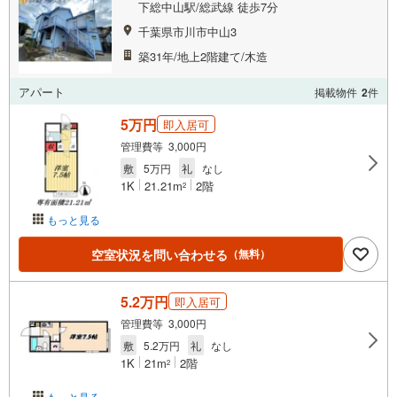
下総中山駅/総武線 徒歩7分
千葉県市川市中山3
築31年/地上2階建て/木造
アパート
掲載物件
2
件
5万円
即入居可
管理費等 3,000円
敷
5万円
礼
なし
1K
21.21m
2階
2
もっと見る
空室状況を問い合わせる
（無料）
5.2万円
即入居可
管理費等 3,000円
敷
5.2万円
礼
なし
1K
21m
2階
2
もっと見る