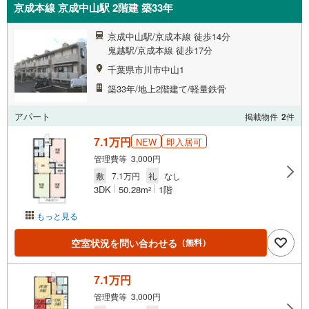
京成本線 京成中山駅 2階建 築33年
京成中山駅/京成本線 徒歩14分
鬼越駅/京成本線 徒歩17分
千葉県市川市中山1
築33年/地上2階建て/軽量鉄骨
アパート
掲載物件
2
件
7.1万円
NEW
即入居可
管理費等 3,000円
敷
7.1万円
礼
なし
3DK
50.28m
1階
2
もっと見る
空室状況を問い合わせる
（無料）
7.1万円
管理費等 3,000円