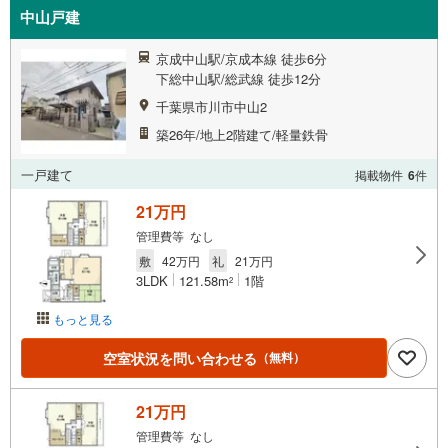
中山戸建
京成中山駅/京成本線 徒歩6分
下総中山駅/総武線 徒歩12分
千葉県市川市中山2
築26年/地上2階建て/軽量鉄骨
一戸建て
掲載物件
6
件
21万円
管理費等 なし
敷
42万円
礼
21万円
3LDK
121.58m
1階
2
もっと見る
空室状況を問い合わせる
（無料）
21万円
管理費等 なし