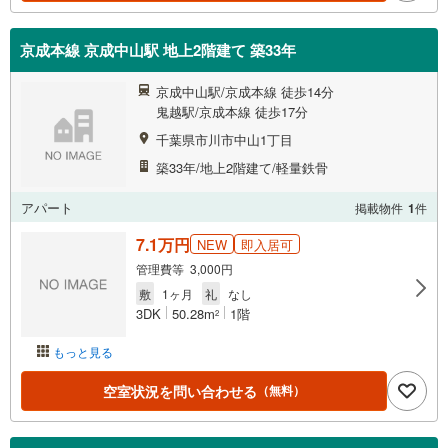
京成本線 京成中山駅 地上2階建て 築33年
京成中山駅/京成本線 徒歩14分
鬼越駅/京成本線 徒歩17分
千葉県市川市中山1丁目
築33年/地上2階建て/軽量鉄骨
アパート
掲載物件
1
件
7.1万円
NEW
即入居可
管理費等 3,000円
敷
1ヶ月
礼
なし
3DK
50.28m
1階
2
もっと見る
空室状況を問い合わせる
（無料）