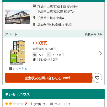
京成中山駅/京成本線 徒歩5分
下総中山駅/総武線 徒歩7分
千葉県市川市中山4
築32年/地上2階建て/鉄骨
アパート
掲載物件
1
件
10.3万円
管理費等 6,000円
敷
なし
礼
5.15万円
3K
53.49m
2階
2
もっと見る
空室状況を問い合わせる
（無料）
キシモトハウス
2.11
（評価9件）
コメント0件