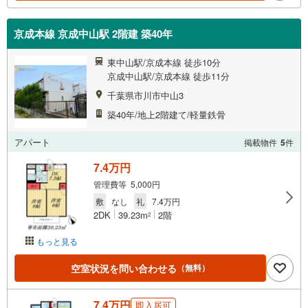
京成本線 京成中山駅 2階建 築40年
東中山駅/京成本線 徒歩10分
京成中山駅/京成本線 徒歩11分
千葉県市川市中山3
築40年/地上2階建て/軽量鉄骨
アパート
掲載物件
5
件
7.4万円
管理費等 5,000円
敷
なし
礼
7.4万円
2DK
39.23m
2階
2
もっと見る
空室状況を問い合わせる
（無料）
7.4万円
即入居可