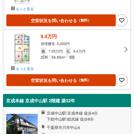
もっと見る
空室状況を問い合わせる
（無料）
9.4万円
管理費等 5,000円
敷
7.05万円
礼
9.4万円
2DK
54.65m
3階
2
もっと見る
空室状況を問い合わせる
（無料）
京成本線 京成中山駅 2階建 築32年
京成中山駅/京成本線 徒歩4分
下総中山駅/総武線 徒歩8分
千葉県市川市中山4