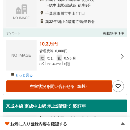
下総中山駅/総武線 徒歩8分
千葉県市川市中山4丁目
築32年/地上2階建て/軽量鉄骨
アパート
掲載物件
1
件
10.3万円
管理費等 6,000円
敷
なし
礼
0.5ヶ月
3K
53.49m
2階
2
もっと見る
空室状況を問い合わせる
（無料）
京成本線 京成中山駅 地上2階建て 築37年
京成中山駅/京成本線 徒歩11分
お気に入り登録内容を確認する
下総中山駅/総武線 徒歩15分