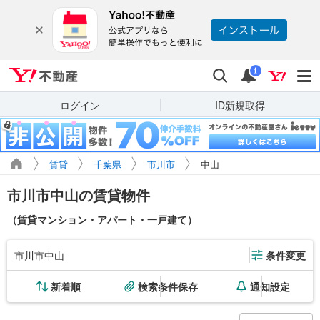
Yahoo!不動産
検索
通知
i
ログイン
ID新規取得
賃貸
千葉県
市川市
中山
市川市中山の賃貸物件
（賃貸マンション・アパート・一戸建て）
市川市中山
条件変更
新着順
検索条件保存
通知設定