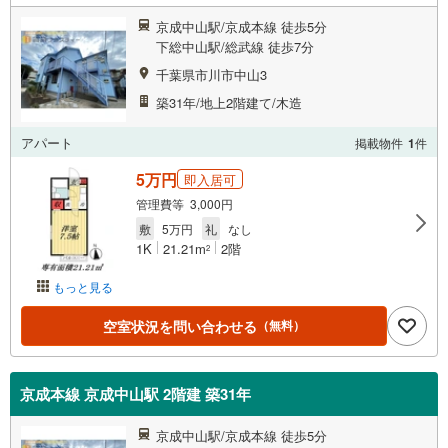
京成中山駅/京成本線 徒歩5分
下総中山駅/総武線 徒歩7分
千葉県市川市中山3
築31年/地上2階建て/木造
アパート
掲載物件
1
件
5万円
即入居可
管理費等 3,000円
敷
5万円
礼
なし
1K
21.21m
2階
2
もっと見る
空室状況を問い合わせる
（無料）
京成本線 京成中山駅 2階建 築31年
京成中山駅/京成本線 徒歩5分