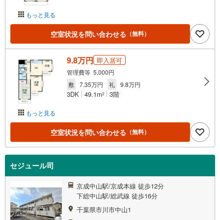
もっと見る
空室状況を問い合わせる
（無料）
9.8万円
即入居可
管理費等 5,000円
敷
7.35万円
礼
9.8万円
3DK
49.1m
3階
2
もっと見る
空室状況を問い合わせる
（無料）
セジュール司
京成中山駅/京成本線 徒歩12分
下総中山駅/総武線 徒歩16分
千葉県市川市中山1