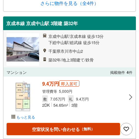
さらに物件を見る（全4件）
京成本線 京成中山駅 3階建 築32年
京成中山駅/京成本線 徒歩13分
下総中山駅/総武線 徒歩15分
千葉県市川市中山2
築32年/地上3階建て/鉄骨
マンション
掲載物件
4
件
9.4万円
即入居可
管理費等 5,000円
敷
7.05万円
礼
9.4万円
2DK
54.65m
3階
2
もっと見る
空室状況を問い合わせる
（無料）