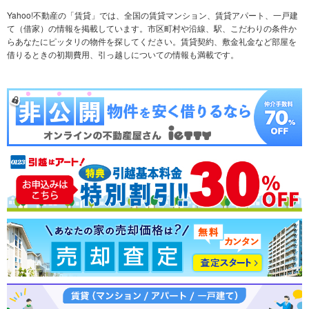
不動産会社から探す
新築マンション
マンションカタログ
希望の条件から探す
中古マンション
教えて！住まいの先生
Yahoo!不動産の「賃貸」では、全国の賃貸マンション、賃貸アパート、一戸建
て（借家）の情報を掲載しています。市区町村や沿線、駅、こだわりの条件か
らあなたにピッタリの物件を探してください。賃貸契約、敷金礼金など部屋を
テーマから探す
新築一戸建て
ランキングから探す
中古一戸建て
借りるときの初期費用、引っ越しについての情報も満載です。
注文住宅
土地
売却査定