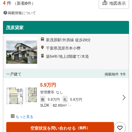
4
件
地図表示
（新着
0
件）
掲載情報について
茂原貸家
新茂原駅/外房線 徒歩29分
千葉県茂原市本小轡
築54年/地上2階建て/木造
一戸建て
掲載物件
1
件
5.9万円
管理費等 なし
敷
5.9万円
礼
5.9万円
3LDK
82.65m
-
2
もっと見る
空室状況を問い合わせる
（無料）