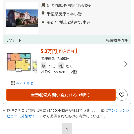
新茂原駅/外房線 徒歩12分
千葉県茂原市本小轡
築24年/地上2階建て/木造
アパート
掲載物件
1
件
5.3万円
即入居可
管理費等 2,500円
敷
なし
礼
なし
2LDK
58.53m
2階
2
もっと見る
空室状況を問い合わせる
（無料）
物件クチコミ情報は主にYahoo!不動産が独自で収集し、一部は
マンションレ
ビュー（外部サイト）
から提供されたものを表示しています。
1