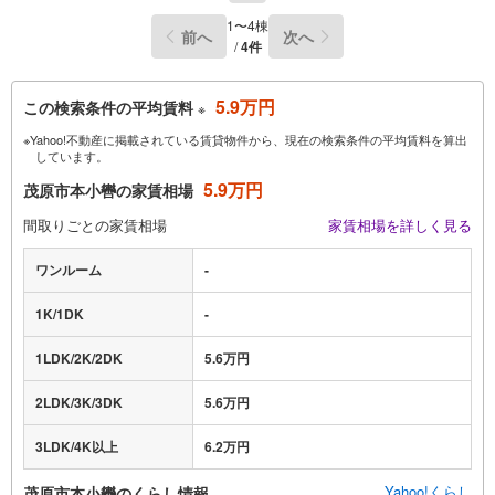
1〜4棟
前へ
次へ
/
4件
5.9万円
この検索条件の平均賃料
※
※Yahoo!不動産に掲載されている賃貸物件から、現在の検索条件の平均賃料を算出
しています。
5.9万円
茂原市本小轡の家賃相場
間取りごとの家賃相場
家賃相場を詳しく見る
ワンルーム
-
1K/1DK
-
1LDK/2K/2DK
5.6万円
2LDK/3K/3DK
5.6万円
3LDK/4K以上
6.2万円
Yahoo!くらし
茂原市本小轡のくらし情報