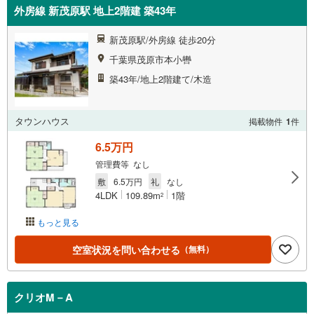
外房線 新茂原駅 地上2階建 築43年
新茂原駅/外房線 徒歩20分
千葉県茂原市本小轡
築43年/地上2階建て/木造
タウンハウス
掲載物件
1
件
6.5万円
管理費等 なし
敷
6.5万円
礼
なし
4LDK
109.89m
1階
2
もっと見る
空室状況を問い合わせる
（無料）
クリオM－A