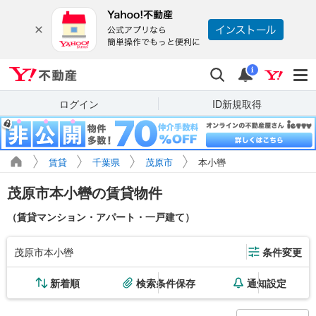
Yahoo!不動産
検索
通知
i
ログイン
ID新規取得
賃貸
千葉県
茂原市
本小轡
茂原市本小轡の賃貸物件
（賃貸マンション・アパート・一戸建て）
茂原市本小轡
条件変更
新着順
検索条件保存
通知設定