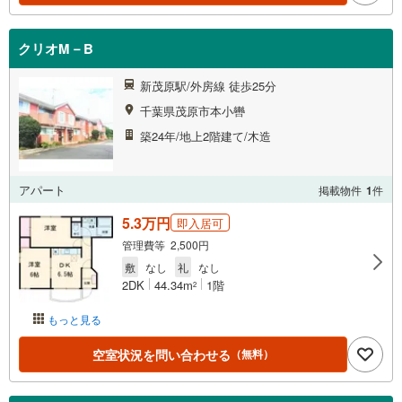
クリオM－B
新茂原駅/外房線 徒歩25分
千葉県茂原市本小轡
築24年/地上2階建て/木造
アパート
掲載物件
1
件
5.3万円
即入居可
管理費等 2,500円
敷
なし
礼
なし
2DK
44.34m
1階
2
もっと見る
空室状況を問い合わせる
（無料）