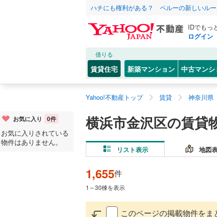
ハチにも権利がある？ ペルーの新しいルー
IDでもっ
ログイン
借りる
賃貸住宅
新築マンション
中古マンシ
Yahoo!不動産トップ
賃貸
神奈川県
横浜市金沢区の賃貸
お気に入り
0
件
お気に入りされている
物件はありません。
リスト表示
地図
1,655
件
1
～
30
棟を表示
このページの掲載物件をま