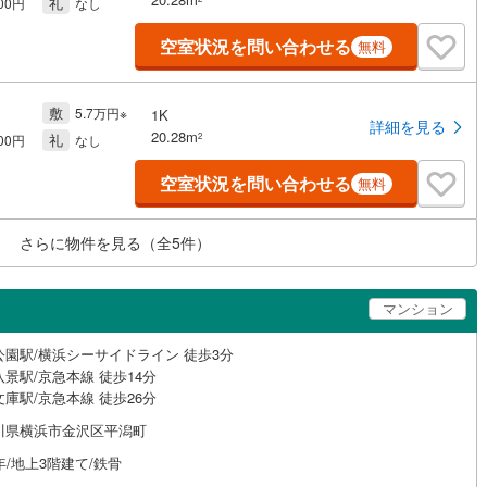
礼
000円
なし
空室状況を問い合わせる
無料
敷
5.7万円※
1K
詳細を見る
20.28m
礼
2
000円
なし
空室状況を問い合わせる
無料
さらに物件を見る（全
5
件）
マンション
公園駅/横浜シーサイドライン 徒歩3分
景駅/京急本線 徒歩14分
庫駅/京急本線 徒歩26分
川県横浜市金沢区平潟町
年/地上3階建て/鉄骨