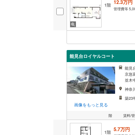
12.3万円
1階
管理費等
5,
能見台ロイヤルコート
能見台
京急富
並木
神奈
築23
画像をもっと見る
階
賃料/
5.7万円
1階