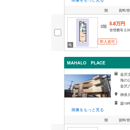
階
賃料/
5.8万円
3階
管理費等
2,
即入居可
MAHALO PLACE
金沢
海の
金沢八
神奈
築19
画像をもっと見る
階
賃料/