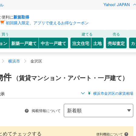
Yahoo! JAPAN
ル
と便利に
新規取得
初回購入限定、アプリで使えるお得なクーポン
買う
建てる
売る
ョン
新築一戸建て
中古一戸建て
注文住宅
土地
売却査定
カ
横浜市
金沢区
物件
（賃貸マンション・アパート・一戸建て）
横浜市金沢区の家賃相場
表示
掲載情報について
とめてチェックする
便利機能について