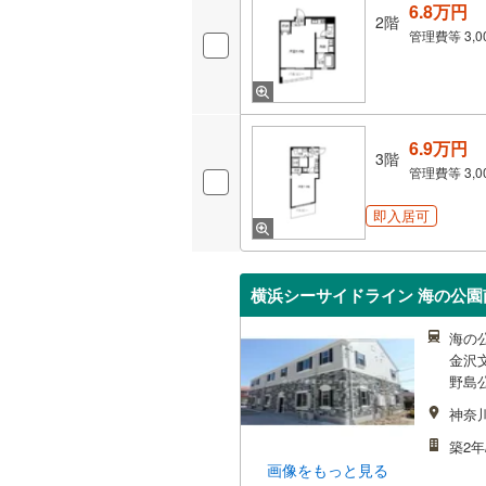
6.8万円
2階
管理費等
3,
6.9万円
3階
管理費等
3,
即入居可
横浜シーサイドライン 海の公園南
海の
金沢文
野島
神奈
築2年
画像をもっと見る