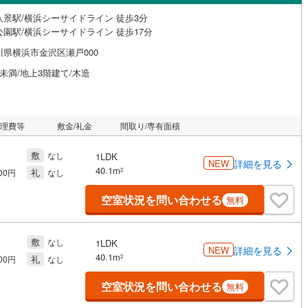
八景駅/横浜シーサイドライン 徒歩3分
公園駅/横浜シーサイドライン 徒歩17分
川県横浜市金沢区瀬戸000
未満/地上3階建て/木造
管理費等
敷金/礼金
間取り/専有面積
敷
なし
1LDK
NEW
詳細を見る
40.1m
礼
2
000円
なし
空室状況を問い合わせる
無料
敷
なし
1LDK
NEW
詳細を見る
40.1m
礼
2
000円
なし
空室状況を問い合わせる
無料