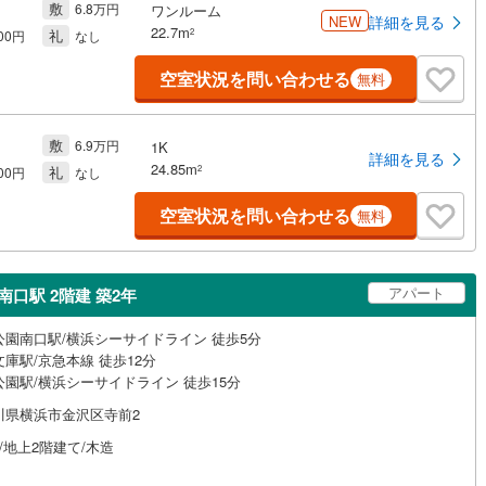
敷
6.8万円
ワンルーム
NEW
詳細を見る
22.7m
礼
2
000円
なし
空室状況を問い合わせる
無料
敷
6.9万円
1K
詳細を見る
24.85m
礼
2
000円
なし
空室状況を問い合わせる
無料
アパート
口駅 2階建 築2年
公園南口駅/横浜シーサイドライン 徒歩5分
庫駅/京急本線 徒歩12分
公園駅/横浜シーサイドライン 徒歩15分
川県横浜市金沢区寺前2
/地上2階建て/木造