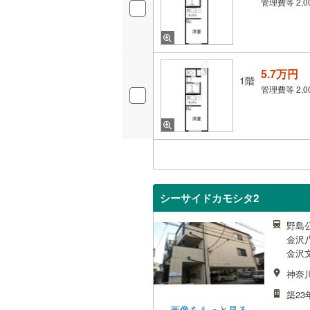
管理費等
2,
5.7万円
1階
管理費等
2,
シーサイドカモシタ2
野島
金沢八
金沢文
神奈
築23
画像をもっと見る