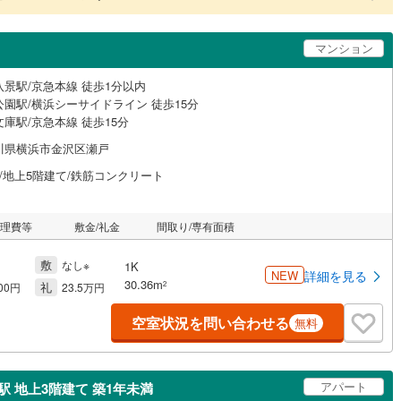
マンション
八景駅/京急本線 徒歩1分以内
公園駅/横浜シーサイドライン 徒歩15分
庫駅/京急本線 徒歩15分
川県横浜市金沢区瀬戸
年/地上5階建て/鉄筋コンクリート
管理費等
敷金/礼金
間取り/専有面積
敷
なし※
1K
NEW
詳細を見る
30.36m
礼
2
000円
23.5万円
空室状況を問い合わせる
無料
アパート
 地上3階建て 築1年未満