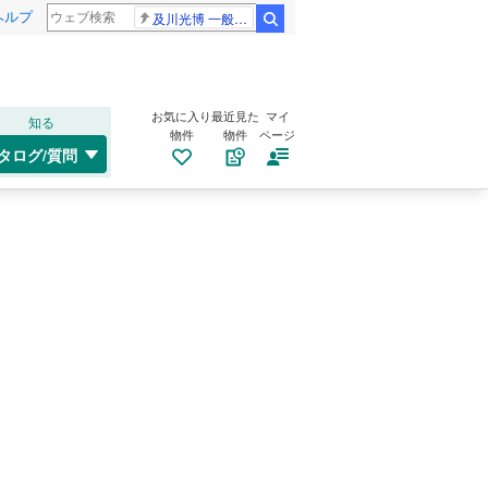
ヘルプ
及川光博 一般女性
検索
お気に入り
最近見た
マイ
知る
物件
物件
ページ
タログ/質問