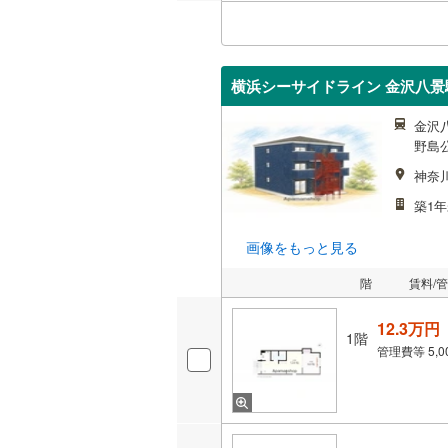
横浜シーサイドライン 金沢八景駅
金沢
野島
神奈
築1年
画像をもっと見る
階
賃料/
12.3万円
1階
管理費等
5,