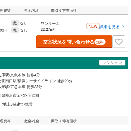
管理費等
敷金/礼金
間取り/専有面積
敷
なし
ワンルーム
NEW
詳細を見る
22.27m
礼
2
000円
なし
空室状況を問い合わせる
無料
マンション
文庫駅/京急本線 徒歩4分
公園南口駅/横浜シーサイドライン 徒歩23分
景駅/京急本線 徒歩23分
川県横浜市金沢区谷津町
年/地上3階建て/鉄骨
管理費等
敷金/礼金
間取り/専有面積