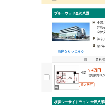
ブルーウッド金沢八景
金沢
野島
金沢文
神奈
築7
画像をもっと見る
階
賃料/
9.4万円
4階
管理費等
5,
即入居可
横浜シーサイドライン 金沢八景駅