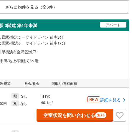
さらに物件を見る（全
6
件）
アパート
 3階建 築1年未満
八景駅/横浜シーサイドライン 徒歩3分
公園駅/横浜シーサイドライン 徒歩17分
川県横浜市金沢区瀬戸
未満/地上3階建て/木造
管理費等
敷金/礼金
間取り/専有面積
敷
なし
1LDK
NEW
詳細を見る
40.1m
礼
2
000円
なし
空室状況を問い合わせる
無料