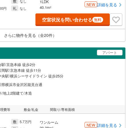
敷
なし
1LDK
NEW
詳細を見る
40.1m
礼
2
000円
なし
空室状況を問い合わせる
無料
さらに物件を見る（全
20
件）
アパート
駅/京急本線 徒歩2分
岡駅/京急本線 徒歩11分
中央駅/横浜シーサイドライン 徒歩25分
川県横浜市金沢区能見台通
年/地上2階建て/木造
管理費等
敷金/礼金
間取り/専有面積
敷
5.7万円
ワンルーム
NEW
詳細を見る
20.28m
2