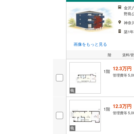
金沢
野島
神奈
築1年
画像をもっと見る
階
賃料/
12.3万円
1階
管理費等
5,
12.3万円
1階
管理費等
5,