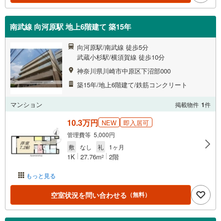
南武線 向河原駅 地上6階建て 築15年
向河原駅/南武線 徒歩5分
武蔵小杉駅/横須賀線 徒歩10分
神奈川県川崎市中原区下沼部000
築15年/地上6階建て/鉄筋コンクリート
マンション
掲載物件
1
件
10.3万円
NEW
即入居可
管理費等 5,000円
敷
なし
礼
1ヶ月
1K
27.76m
2階
2
もっと見る
空室状況を問い合わせる
（無料）