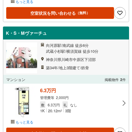
もっと見る
空室状況を問い合わせる
（無料）
K・S・Mヴァーチュ
向河原駅/南武線 徒歩6分
武蔵小杉駅/横須賀線 徒歩10分
神奈川県川崎市中原区下沼部
築34年/地上3階建て/鉄骨
マンション
掲載物件
2
件
6.3万円
管理費等 2,000円
敷
6.3万円
礼
なし
1K
20.12m
3階
2
もっと見る