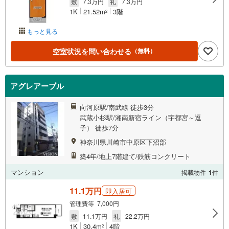
敷
7.3万円
礼
7.3万円
1K
21.52m
3階
2
もっと見る
空室状況を問い合わせる
（無料）
アグレアーブル
向河原駅/南武線 徒歩3分
武蔵小杉駅/湘南新宿ライン（宇都宮～逗
子） 徒歩7分
神奈川県川崎市中原区下沼部
築4年/地上7階建て/鉄筋コンクリート
マンション
掲載物件
1
件
11.1万円
即入居可
管理費等 7,000円
敷
11.1万円
礼
22.2万円
1K
30.4m
4階
2