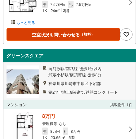
敷
7.5万円※
礼
7.5万円※
1K
24m
3階
2
もっと見る
空室状況を問い合わせる
（無料）
グリーンスクエア
向河原駅/南武線 徒歩1分以内
武蔵小杉駅/横須賀線 徒歩3分
神奈川県川崎市中原区下沼部
築24年/地上8階建て/鉄筋コンクリート
マンション
掲載物件
1
件
8万円
管理費等 なし
敷
8万円
礼
8万円
1K
20.65m
5階
2