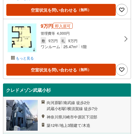
空室状況を問い合わせる
（無料）
9万円
即入居可
管理費等 4,000円
敷
9万円
礼
9万円
ワンルーム
25.47m
1階
2
もっと見る
空室状況を問い合わせる
（無料）
クレドメゾン武蔵小杉
向河原駅/南武線 徒歩2分
武蔵小杉駅/横須賀線 徒歩7分
神奈川県川崎市中原区下沼部
築12年/地上3階建て/木造