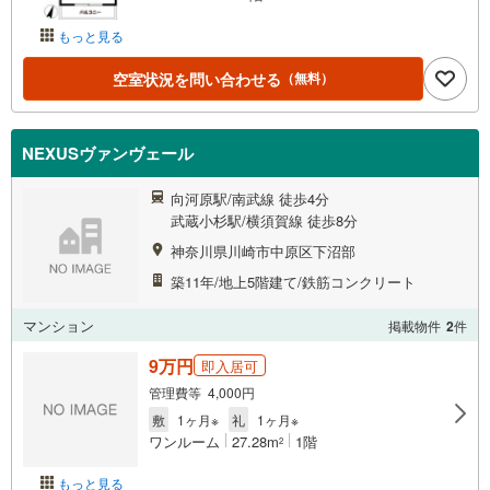
もっと見る
空室状況を問い合わせる
（無料）
NEXUSヴァンヴェール
向河原駅/南武線 徒歩4分
武蔵小杉駅/横須賀線 徒歩8分
神奈川県川崎市中原区下沼部
築11年/地上5階建て/鉄筋コンクリート
マンション
掲載物件
2
件
9万円
即入居可
管理費等 4,000円
敷
1ヶ月※
礼
1ヶ月※
ワンルーム
27.28m
1階
2
もっと見る