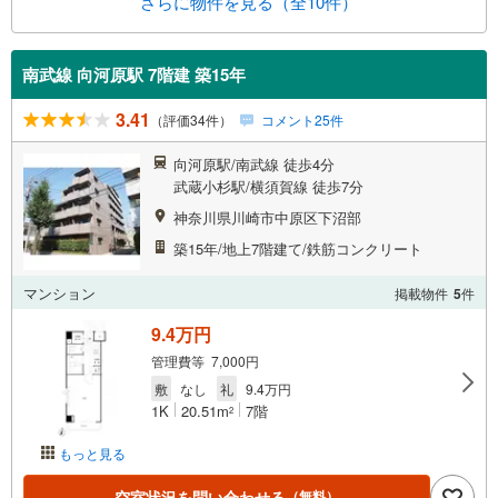
さらに物件を見る（全10件）
南武線 向河原駅 7階建 築15年
3.41
（評価34件）
コメント25件
向河原駅/南武線 徒歩4分
武蔵小杉駅/横須賀線 徒歩7分
神奈川県川崎市中原区下沼部
築15年/地上7階建て/鉄筋コンクリート
マンション
掲載物件
5
件
9.4万円
管理費等 7,000円
敷
なし
礼
9.4万円
1K
20.51m
7階
2
もっと見る
空室状況を問い合わせる
（無料）