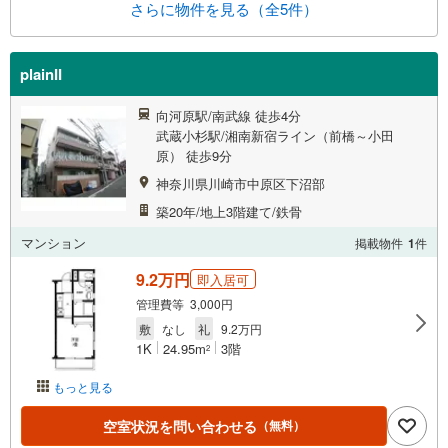
さらに物件を見る（全5件）
plainII
向河原駅/南武線 徒歩4分
武蔵小杉駅/湘南新宿ライン（前橋～小田
原） 徒歩9分
神奈川県川崎市中原区下沼部
築20年/地上3階建て/鉄骨
マンション
掲載物件
1
件
9.2万円
即入居可
管理費等 3,000円
敷
なし
礼
9.2万円
1K
24.95m
3階
2
もっと見る
空室状況を問い合わせる
（無料）