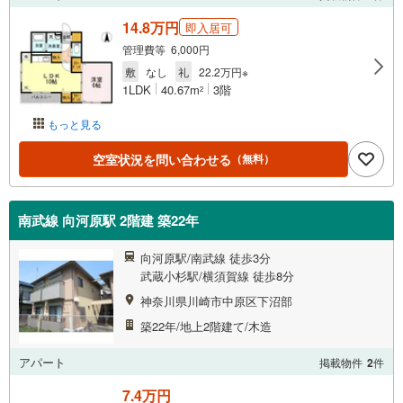
14.8万円
即入居可
管理費等 6,000円
敷
なし
礼
22.2万円※
1LDK
40.67m
3階
2
もっと見る
空室状況を問い合わせる
（無料）
南武線 向河原駅 2階建 築22年
向河原駅/南武線 徒歩3分
武蔵小杉駅/横須賀線 徒歩8分
神奈川県川崎市中原区下沼部
築22年/地上2階建て/木造
アパート
掲載物件
2
件
7.4万円