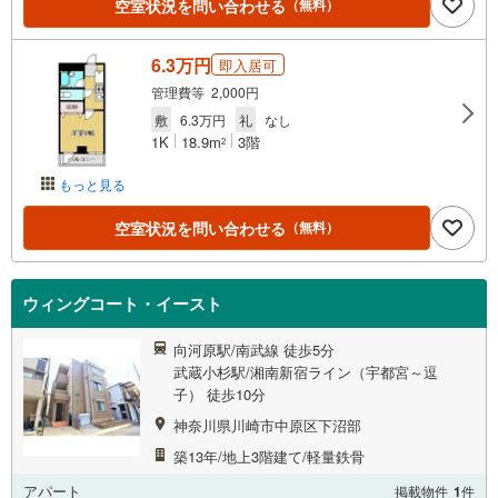
空室状況を問い合わせる
（無料）
6.3万円
即入居可
管理費等 2,000円
敷
6.3万円
礼
なし
1K
18.9m
3階
2
もっと見る
空室状況を問い合わせる
（無料）
ウィングコート・イースト
向河原駅/南武線 徒歩5分
武蔵小杉駅/湘南新宿ライン（宇都宮～逗
子） 徒歩10分
神奈川県川崎市中原区下沼部
築13年/地上3階建て/軽量鉄骨
アパート
掲載物件
1
件