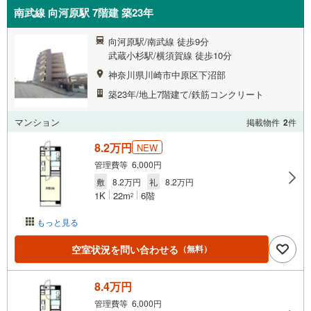
南武線 向河原駅 7階建 築23年
向河原駅/南武線 徒歩9分
武蔵小杉駅/横須賀線 徒歩10分
神奈川県川崎市中原区下沼部
築23年/地上7階建て/鉄筋コンクリート
マンション
掲載物件
2
件
8.2万円
NEW
管理費等 6,000円
敷
8.2万円
礼
8.2万円
1K
22m
6階
2
もっと見る
空室状況を問い合わせる
（無料）
8.4万円
管理費等 6,000円