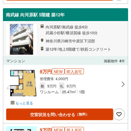
南武線 向河原駅 5階建 築12年
向河原駅/南武線 徒歩6分
武蔵小杉駅/横須賀線 徒歩10分
神奈川県川崎市中原区下沼部
築12年/地上5階建て/鉄筋コンクリート
マンション
掲載物件
4
件
9万円
NEW
即入居可
管理費等 4,000円
敷
9万円
礼
9万円
ワンルーム
25.47m
1階
2
もっと見る
空室状況を問い合わせる
（無料）
9万円
NEW
即入居可