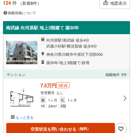
124
件
地図表示
（新着
0
件）
掲載情報について
南武線 向河原駅 地上3階建て 築30年
向河原駅/南武線 徒歩4分
武蔵小杉駅/横須賀線 徒歩9分
神奈川県川崎市中原区下沼部000
築30年/地上3階建て/鉄骨
マンション
掲載物件
1
件
7.5万円
NEW
管理費等 なし
敷
1ヶ月
礼
1ヶ月
1K
24m
3階
2
もっと見る
空室状況を問い合わせる
（無料）