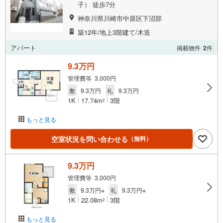
子） 徒歩7分
神奈川県川崎市中原区下沼部
築12年/地上3階建て/木造
アパート
掲載物件
2
件
9.3万円
管理費等 3,000円
敷
9.3万円
礼
9.3万円
1K
17.74m
3階
2
もっと見る
空室状況を問い合わせる
（無料）
9.3万円
管理費等 3,000円
敷
9.3万円※
礼
9.3万円※
1K
22.08m
3階
2
もっと見る