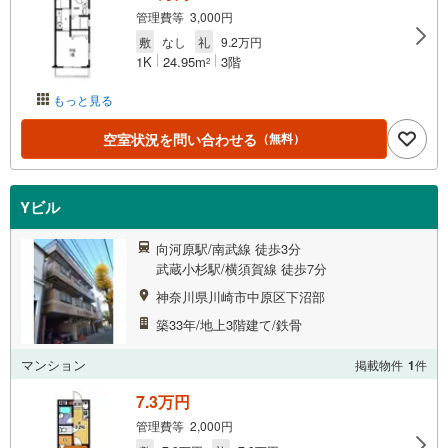
管理費等 3,000円
敷
なし
礼
9.2万円
1K
24.95m
3階
2
もっと見る
空室状況を問い合わせる
（無料）
Yビル
向河原駅/南武線 徒歩3分
武蔵小杉駅/横須賀線 徒歩7分
神奈川県川崎市中原区下沼部
築33年/地上3階建て/鉄骨
マンション
掲載物件
1
件
7.3万円
管理費等 2,000円