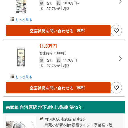
敷
なし
礼
10.3万円※
1K
27.76m
2階
2
もっと見る
空室状況を問い合わせる
（無料）
11.3万円
管理費等 5,000円
敷
なし
礼
11.3万円
1K
27.76m
2階
2
もっと見る
空室状況を問い合わせる
（無料）
南武線 向河原駅 地下3地上3階建 築12年
向河原駅/南武線 徒歩2分
武蔵小杉駅/湘南新宿ライン（宇都宮～逗