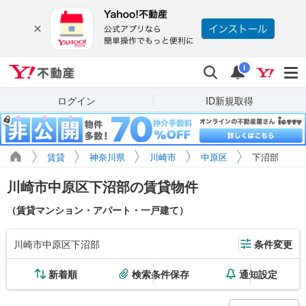
Yahoo!不動産
検索
通知
i
ログイン
ID新規取得
賃貸
神奈川県
川崎市
中原区
下沼部
川崎市中原区下沼部の賃貸物件
（賃貸マンション・アパート・一戸建て）
川崎市中原区下沼部
条件変更
新着順
検索条件保存
通知設定