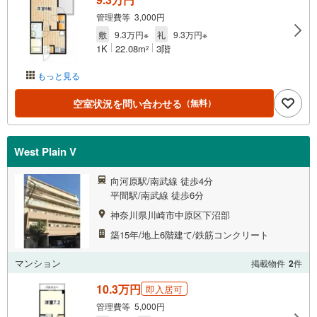
管理費等 3,000円
敷
9.3万円※
礼
9.3万円※
1K
22.08m
3階
2
もっと見る
空室状況を問い合わせる
（無料）
West Plain V
向河原駅/南武線 徒歩4分
平間駅/南武線 徒歩6分
神奈川県川崎市中原区下沼部
築15年/地上6階建て/鉄筋コンクリート
マンション
掲載物件
2
件
10.3万円
即入居可
管理費等 5,000円