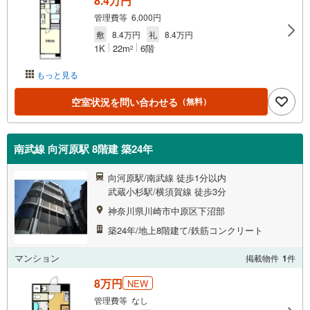
8.4万円
管理費等 6,000円
敷
8.4万円
礼
8.4万円
1K
22m
6階
2
もっと見る
空室状況を問い合わせる
（無料）
南武線 向河原駅 8階建 築24年
向河原駅/南武線 徒歩1分以内
武蔵小杉駅/横須賀線 徒歩3分
神奈川県川崎市中原区下沼部
築24年/地上8階建て/鉄筋コンクリート
マンション
掲載物件
1
件
8万円
NEW
管理費等 なし