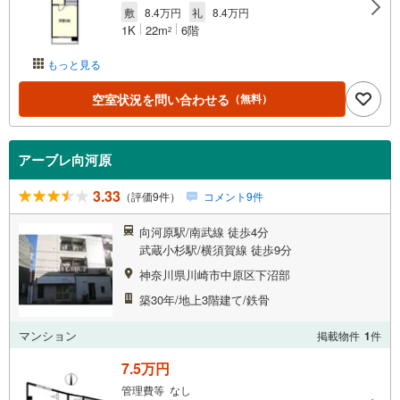
敷
8.4万円
礼
8.4万円
1K
22m
6階
2
もっと見る
空室状況を問い合わせる
（無料）
アーブレ向河原
3.33
（評価9件）
コメント9件
向河原駅/南武線 徒歩4分
武蔵小杉駅/横須賀線 徒歩9分
神奈川県川崎市中原区下沼部
築30年/地上3階建て/鉄骨
マンション
掲載物件
1
件
7.5万円
管理費等 なし