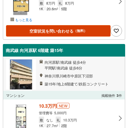
敷
8万円
礼
8万円
1K
20.6m
5階
2
もっと見る
空室状況を問い合わせる
（無料）
南武線 向河原駅 6階建 築15年
向河原駅/南武線 徒歩4分
平間駅/南武線 徒歩6分
神奈川県川崎市中原区下沼部
築15年/地上6階建て/鉄筋コンクリート
マンション
掲載物件
3
件
10.3万円
NEW
管理費等 5,000円
敷
なし
礼
10.3万円
1K
27.7m
2階
2