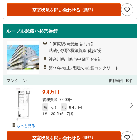
空室状況を問い合わせる
（無料）
ルーブル武蔵小杉弐番館
向河原駅/南武線 徒歩4分
武蔵小杉駅/横須賀線 徒歩7分
神奈川県川崎市中原区下沼部
築15年/地上7階建て/鉄筋コンクリート
マンション
掲載物件
10
件
9.4万円
管理費等 7,000円
敷
なし
礼
9.4万円
1K
20.5m
7階
2
もっと見る
空室状況を問い合わせる
（無料）