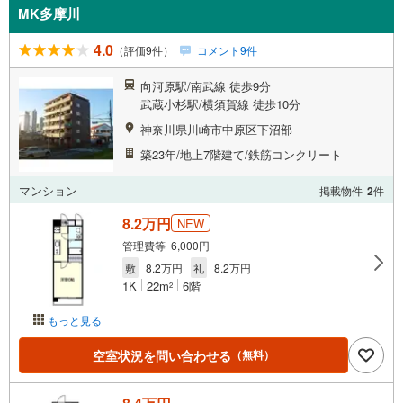
MK多摩川
4.0
（評価9件）
コメント9件
向河原駅/南武線 徒歩9分
武蔵小杉駅/横須賀線 徒歩10分
神奈川県川崎市中原区下沼部
築23年/地上7階建て/鉄筋コンクリート
マンション
掲載物件
2
件
8.2万円
NEW
管理費等 6,000円
敷
8.2万円
礼
8.2万円
1K
22m
6階
2
もっと見る
空室状況を問い合わせる
（無料）