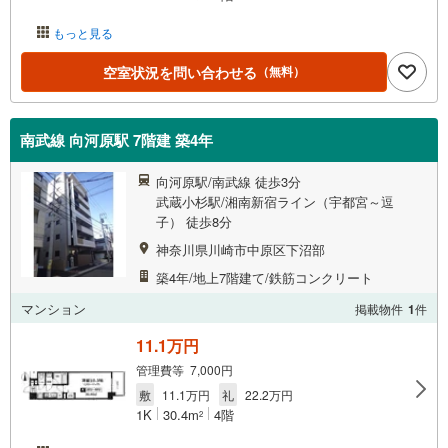
もっと見る
空室状況を問い合わせる
（無料）
南武線 向河原駅 7階建 築4年
向河原駅/南武線 徒歩3分
武蔵小杉駅/湘南新宿ライン（宇都宮～逗
子） 徒歩8分
神奈川県川崎市中原区下沼部
築4年/地上7階建て/鉄筋コンクリート
マンション
掲載物件
1
件
11.1万円
管理費等 7,000円
敷
11.1万円
礼
22.2万円
1K
30.4m
4階
2