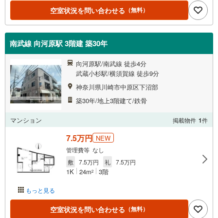
空室状況を問い合わせる
（無料）
南武線 向河原駅 3階建 築30年
向河原駅/南武線 徒歩4分
武蔵小杉駅/横須賀線 徒歩9分
神奈川県川崎市中原区下沼部
築30年/地上3階建て/鉄骨
マンション
掲載物件
1
件
7.5万円
NEW
管理費等 なし
敷
7.5万円
礼
7.5万円
1K
24m
3階
2
もっと見る
空室状況を問い合わせる
（無料）