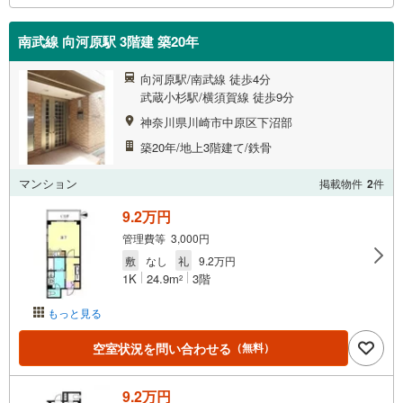
南武線 向河原駅 3階建 築20年
向河原駅/南武線 徒歩4分
武蔵小杉駅/横須賀線 徒歩9分
神奈川県川崎市中原区下沼部
築20年/地上3階建て/鉄骨
マンション
掲載物件
2
件
9.2万円
管理費等 3,000円
敷
なし
礼
9.2万円
1K
24.9m
3階
2
もっと見る
空室状況を問い合わせる
（無料）
9.2万円