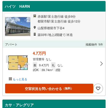
ハイツ HARN
赤坂駅/富士急行線 徒歩9分
都留市駅/富士急行線 徒歩12分
山梨県都留市下谷4
築33年/地上2階建て/木造
アパート
掲載物件
1
件
4.7万円
管理費等 なし
敷
9.4万円
礼
なし
2DK
39.74m
2階
2
もっと見る
空室状況を問い合わせる
（無料）
カサ・アレグリア