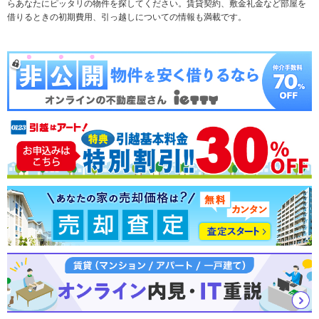
らあなたにピッタリの物件を探してください。賃貸契約、敷金礼金など部屋を
テーマから探す
新築一戸建て
ランキングから探す
中古一戸建て
借りるときの初期費用、引っ越しについての情報も満載です。
注文住宅
土地
売却査定