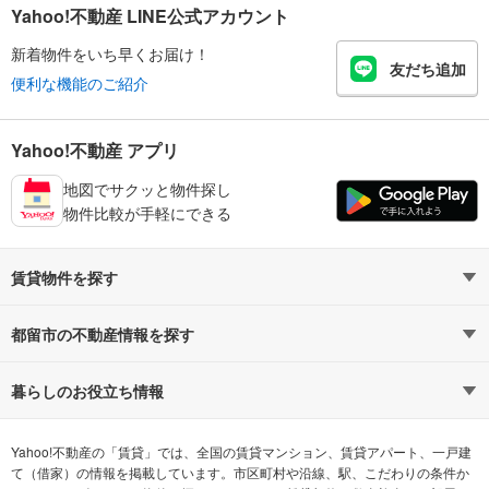
Yahoo!不動産 LINE公式アカウント
新着物件をいち早くお届け！
友だち追加
便利な機能のご紹介
Yahoo!不動産 アプリ
地図でサクッと物件探し
物件比較が手軽にできる
賃貸物件を探す
路線・駅から探す
地域から探す
都留市の不動産情報を探す
通勤時間から探す
不動産・住宅
家賃相場から探す
賃貸住宅
暮らしのお役立ち情報
不動産会社から探す
新築マンション
マンションカタログ
希望の条件から探す
中古マンション
教えて！住まいの先生
Yahoo!不動産の「賃貸」では、全国の賃貸マンション、賃貸アパート、一戸建
て（借家）の情報を掲載しています。市区町村や沿線、駅、こだわりの条件か