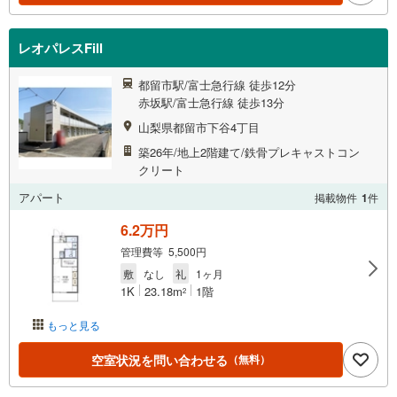
レオパレスFill
都留市駅/富士急行線 徒歩12分
赤坂駅/富士急行線 徒歩13分
山梨県都留市下谷4丁目
築26年/地上2階建て/鉄骨プレキャストコン
クリート
アパート
掲載物件
1
件
6.2万円
管理費等 5,500円
敷
なし
礼
1ヶ月
1K
23.18m
1階
2
もっと見る
空室状況を問い合わせる
（無料）