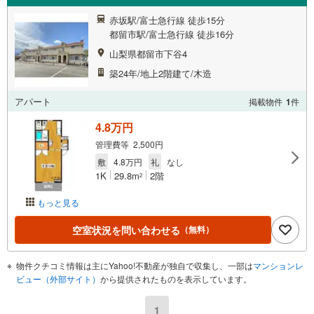
赤坂駅/富士急行線 徒歩15分
都留市駅/富士急行線 徒歩16分
山梨県都留市下谷4
築24年/地上2階建て/木造
アパート
掲載物件
1
件
4.8万円
管理費等 2,500円
敷
4.8万円
礼
なし
1K
29.8m
2階
2
もっと見る
空室状況を問い合わせる
（無料）
物件クチコミ情報は主にYahoo!不動産が独自で収集し、一部は
マンションレ
ビュー（外部サイト）
から提供されたものを表示しています。
1