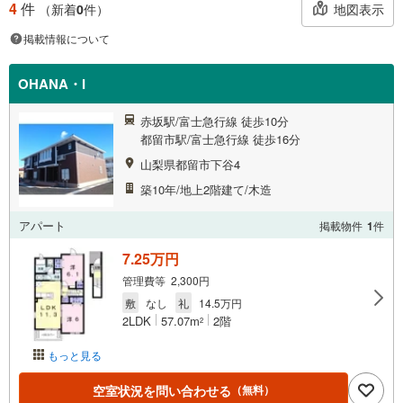
4
件
地図表示
（新着
0
件）
掲載情報について
OHANA・I
赤坂駅/富士急行線 徒歩10分
都留市駅/富士急行線 徒歩16分
山梨県都留市下谷4
築10年/地上2階建て/木造
アパート
掲載物件
1
件
7.25万円
管理費等 2,300円
敷
なし
礼
14.5万円
2LDK
57.07m
2階
2
もっと見る
空室状況を問い合わせる
（無料）