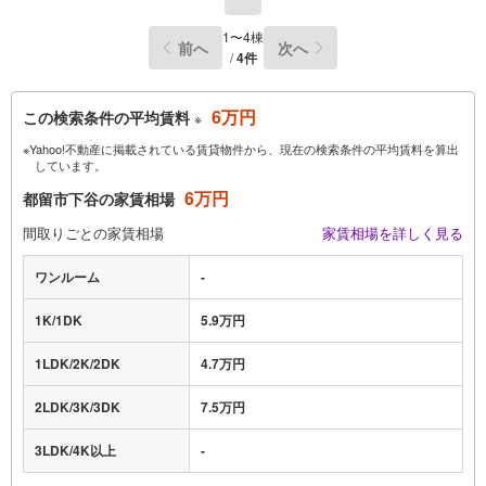
1〜4棟
前へ
次へ
/
4件
6万円
この検索条件の平均賃料
※
※Yahoo!不動産に掲載されている賃貸物件から、現在の検索条件の平均賃料を算出
しています。
6万円
都留市下谷の家賃相場
間取りごとの家賃相場
家賃相場を詳しく見る
ワンルーム
-
1K/1DK
5.9万円
1LDK/2K/2DK
4.7万円
2LDK/3K/3DK
7.5万円
3LDK/4K以上
-