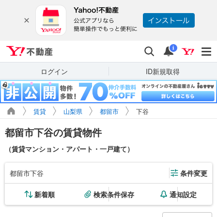
Yahoo!不動産
検索
通知
i
ログイン
ID新規取得
賃貸
山梨県
都留市
下谷
都留市下谷の賃貸物件
（賃貸マンション・アパート・一戸建て）
都留市下谷
条件変更
新着順
検索条件保存
通知設定