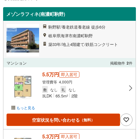
メゾンラフィネ(南濃町駒野)
駒野駅/養老鉄道養老線 徒歩6分
岐阜県海津市南濃町駒野
築33年/地上4階建て/鉄筋コンクリート
マンション
掲載物件
2
件
5.5万円
即入居可
管理費等 4,000円
敷
なし
礼
なし
3LDK
65.5m
2階
2
もっと見る
空室状況を問い合わせる
（無料）
5.3万円
即入居可