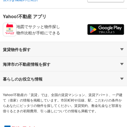
Yahoo!不動産 アプリ
地図でサクッと物件探し
物件比較が手軽にできる
賃貸物件を探す
路線・駅から探す
地域から探す
海津市の不動産情報を探す
通勤時間から探す
不動産・住宅
家賃相場から探す
賃貸住宅
暮らしのお役立ち情報
不動産会社から探す
新築マンション
マンションカタログ
希望の条件から探す
中古マンション
教えて！住まいの先生
Yahoo!不動産の「賃貸」では、全国の賃貸マンション、賃貸アパート、一戸建
て（借家）の情報を掲載しています。市区町村や沿線、駅、こだわりの条件か
らあなたにピッタリの物件を探してください。賃貸契約、敷金礼金など部屋を
テーマから探す
新築一戸建て
ランキングから探す
中古一戸建て
借りるときの初期費用、引っ越しについての情報も満載です。
注文住宅
土地