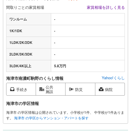
間取りごとの家賃相場
家賃相場を詳しく見る
ワンルーム
-
1K/1DK
-
1LDK/2K/2DK
-
2LDK/3K/3DK
-
3LDK/4K以上
5.8万円
Yahoo!くらし
海津市南濃町駒野のくらし情報
公共
手続き
防災
病院
施設
海津市の学区情報
海津市 の学区情報は公開されています。小学校が1件、 中学校が1件ありま
す。
海津市 の学区からマンション・アパートを探す