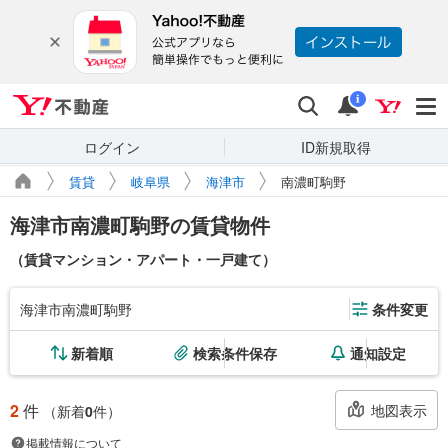
Yahoo!不動産
検索
通知
i
ログイン
ID新規取得
賃貸
岐阜県
海津市
南濃町駒野
海津市南濃町駒野の賃貸物件
（賃貸マンション・アパート・一戸建て）
海津市南濃町駒野
条件変更
新着順
検索条件保存
通知設定
2
件
地図表示
（新着
0
件）
掲載情報について