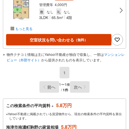
管理費等 4,000円
敷
なし
礼
なし
3LDK
65.5m
4階
2
もっと見る
空室状況を問い合わせる
（無料）
物件クチコミ情報は主にYahoo!不動産が独自で収集し、一部は
マンションレ
ビュー（外部サイト）
から提供されたものを表示しています。
1
1〜1棟
前へ
次へ
/
1件
5.8万円
この検索条件の平均賃料
※
※Yahoo!不動産に掲載されている賃貸物件から、現在の検索条件の平均賃料を算出
しています。
5.8万円
海津市南濃町駒野の家賃相場