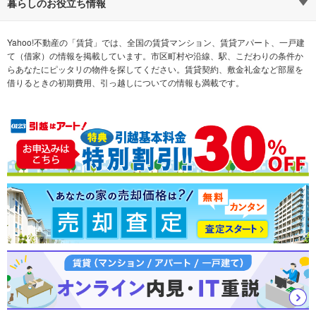
通勤時間から探す
不動産・住宅
家賃相場から探す
賃貸住宅
暮らしのお役立ち情報
不動産会社から探す
新築マンション
マンションカタログ
希望の条件から探す
中古マンション
教えて！住まいの先生
Yahoo!不動産の「賃貸」では、全国の賃貸マンション、賃貸アパート、一戸建
て（借家）の情報を掲載しています。市区町村や沿線、駅、こだわりの条件か
らあなたにピッタリの物件を探してください。賃貸契約、敷金礼金など部屋を
テーマから探す
新築一戸建て
ランキングから探す
中古一戸建て
借りるときの初期費用、引っ越しについての情報も満載です。
注文住宅
土地
売却査定