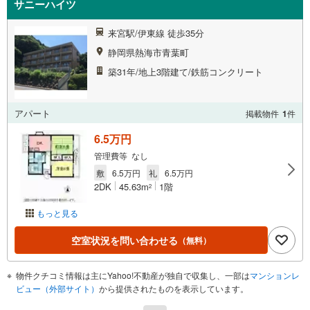
サニーハイツ
来宮駅/伊東線 徒歩35分
静岡県熱海市青葉町
築31年/地上3階建て/鉄筋コンクリート
アパート
掲載物件
1
件
6.5万円
管理費等 なし
敷
6.5万円
礼
6.5万円
2DK
45.63m
1階
2
もっと見る
空室状況を問い合わせる
（無料）
物件クチコミ情報は主にYahoo!不動産が独自で収集し、一部は
マンションレ
ビュー（外部サイト）
から提供されたものを表示しています。