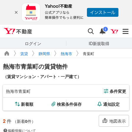
Yahoo!不動産
検索
通知
i
ログイン
ID新規取得
賃貸
静岡県
熱海市
青葉町
熱海市青葉町の賃貸物件
（賃貸マンション・アパート・一戸建て）
熱海市青葉町
条件変更
新着順
検索条件保存
通知設定
2
件
地図表示
（新着
0
件）
掲載情報について