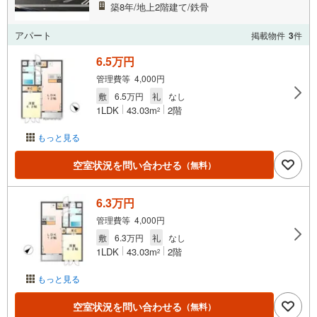
築8年/地上2階建て/鉄骨
アパート
掲載物件
3
件
6.5万円
管理費等 4,000円
敷
6.5万円
礼
なし
1LDK
43.03m
2階
2
もっと見る
空室状況を問い合わせる
（無料）
6.3万円
管理費等 4,000円
敷
6.3万円
礼
なし
1LDK
43.03m
2階
2
もっと見る
空室状況を問い合わせる
（無料）