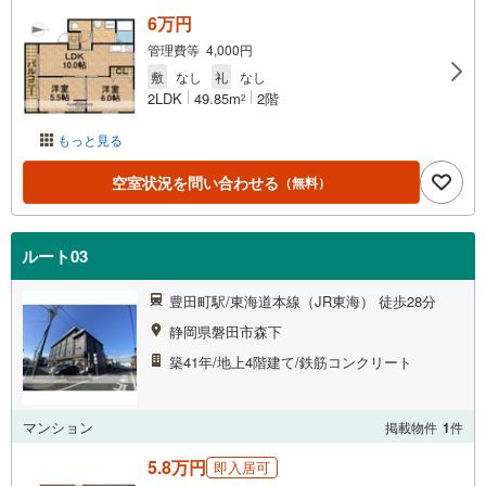
6万円
管理費等 4,000円
敷
なし
礼
なし
2LDK
49.85m
2階
2
もっと見る
空室状況を問い合わせる
（無料）
ルート03
豊田町駅/東海道本線（JR東海） 徒歩28分
静岡県磐田市森下
築41年/地上4階建て/鉄筋コンクリート
マンション
掲載物件
1
件
5.8万円
即入居可