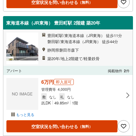
空室状況を問い合わせる
（無料）
東海道本線（JR東海） 豊田町駅 2階建 築20年
豊田町駅/東海道本線（JR東海） 徒歩11分
磐田駅/東海道本線（JR東海） 徒歩44分
静岡県磐田市森下
築20年/地上2階建て/軽量鉄骨
アパート
掲載物件
2
件
6万円
即入居可
管理費等 4,000円
敷
なし
礼
なし
2LDK
49.85m
1階
2
もっと見る
空室状況を問い合わせる
（無料）