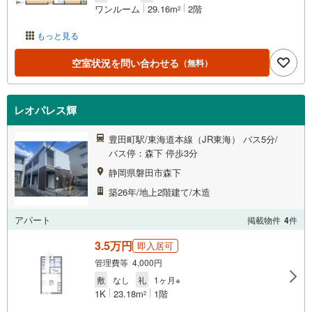
ワンルーム
29.16m
2階
2
もっと見る
空室状況を問い合わせる
（無料）
レオパレス輝
豊田町駅/東海道本線（JR東海） バス5分/
バス停：森下 停歩3分
静岡県磐田市森下
築26年/地上2階建て/木造
アパート
掲載物件
4
件
3.5万円
即入居可
管理費等 4,000円
敷
なし
礼
1ヶ月※
1K
23.18m
1階
2