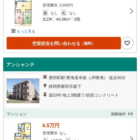
管理費等 3,000円
敷
なし
礼
なし
2LDK
49.58m
2階
2
もっと見る
空室状況を問い合わせる
（無料）
アンシャンテ
豊田町駅/東海道本線（JR東海） 徒歩20分
静岡県磐田市森下
築23年/地上3階建て/鉄筋コンクリート
マンション
掲載物件
1
件
6.5万円
管理費等 なし