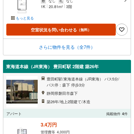
敷
なし
礼
なし
1K
20.81m
3階
2
もっと見る
空室状況を問い合わせる
（無料）
さらに物件を見る（全7件）
東海道本線（JR東海） 豊田町駅 2階建 築26年
豊田町駅/東海道本線（JR東海） バス5分/
バス停：森下 停歩3分
静岡県磐田市森下
築26年/地上2階建て/木造
アパート
掲載物件
4
件
3.4万円
管理費等 4,000円