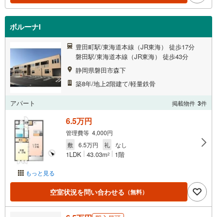
ボルーナI
豊田町駅/東海道本線（JR東海） 徒歩17分
磐田駅/東海道本線（JR東海） 徒歩43分
静岡県磐田市森下
築8年/地上2階建て/軽量鉄骨
アパート
掲載物件
3
件
6.5万円
管理費等 4,000円
敷
6.5万円
礼
なし
1LDK
43.03m
1階
2
もっと見る
空室状況を問い合わせる
（無料）