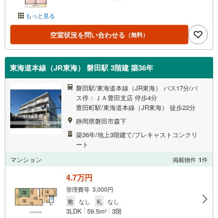
もっと見る
空室状況を問い合わせる
（無料）
東海道本線（JR東海） 磐田駅 3階建 築36年
磐田駅/東海道本線（JR東海） バス17分/バ
ス停：ＪＡ豊田支店 停歩4分
豊田町駅/東海道本線（JR東海） 徒歩22分
静岡県磐田市森下
築36年/地上3階建て/プレキャストコンクリ
ート
マンション
掲載物件
1
件
4.7万円
管理費等 3,000円
敷
なし
礼
なし
3LDK
59.5m
3階
2