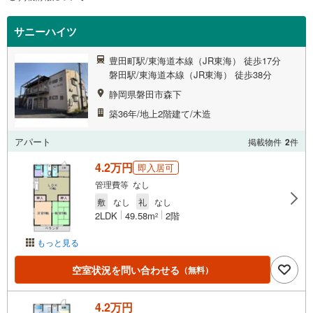
サニーハイツ
豊田町駅/東海道本線（JR東海） 徒歩17分
磐田駅/東海道本線（JR東海） 徒歩38分
静岡県磐田市森下
築36年/地上2階建て/木造
アパート
掲載物件
2
件
4.2万円
即入居可
管理費等 なし
敷
なし
礼
なし
2LDK
49.58m
2階
2
もっと見る
空室状況を問い合わせる
（無料）
4.2万円