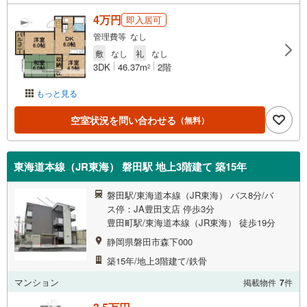
4万円
即入居可
管理費等 なし
敷
なし
礼
なし
3DK
46.37m
2階
2
もっと見る
空室状況を問い合わせる
（無料）
東海道本線（JR東海） 磐田駅 地上3階建て 築15年
磐田駅/東海道本線（JR東海） バス8分/バ
ス停：JA豊田支店 停歩3分
豊田町駅/東海道本線（JR東海） 徒歩19分
静岡県磐田市森下000
築15年/地上3階建て/鉄骨
マンション
掲載物件
7
件