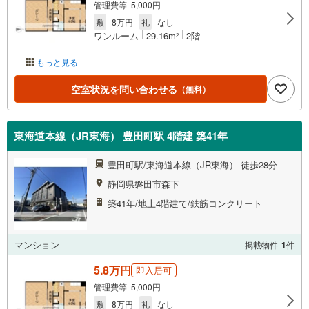
管理費等 5,000円
敷
8万円
礼
なし
ワンルーム
29.16m
2階
2
もっと見る
空室状況を問い合わせる
（無料）
東海道本線（JR東海） 豊田町駅 4階建 築41年
豊田町駅/東海道本線（JR東海） 徒歩28分
静岡県磐田市森下
築41年/地上4階建て/鉄筋コンクリート
マンション
掲載物件
1
件
5.8万円
即入居可
管理費等 5,000円
敷
8万円
礼
なし