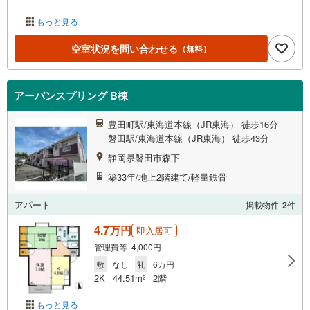
もっと見る
空室状況を問い合わせる
（無料）
アーバンスプリング B棟
豊田町駅/東海道本線（JR東海） 徒歩16分
磐田駅/東海道本線（JR東海） 徒歩43分
静岡県磐田市森下
築33年/地上2階建て/軽量鉄骨
アパート
掲載物件
2
件
4.7万円
即入居可
管理費等 4,000円
敷
なし
礼
6万円
2K
44.51m
2階
2
もっと見る