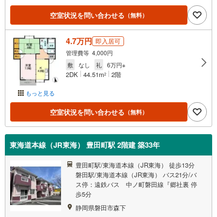
空室状況を問い合わせる
（無料）
4.7万円
即入居可
管理費等 4,000円
敷
なし
礼
6万円※
2DK
44.51m
2階
2
もっと見る
空室状況を問い合わせる
（無料）
東海道本線（JR東海） 豊田町駅 2階建 築33年
豊田町駅/東海道本線（JR東海） 徒歩13分
磐田駅/東海道本線（JR東海） バス21分/バ
ス停：遠鉄バス 中ノ町磐田線『郷社裏 停
歩5分
静岡県磐田市森下