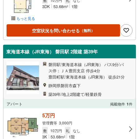
敷
10万円
礼
なし
3DK
53.68m
1階
2
もっと見る
空室状況を問い合わせる
（無料）
東海道本線（JR東海） 磐田駅 2階建 築39年
磐田駅/東海道本線（JR東海） バス9分/バ
ス停：ＪＡ豊田支店 停歩4分
豊田町駅/東海道本線（JR東海） 徒歩21分
静岡県磐田市森下
築39年/地上2階建て/軽量鉄骨
アパート
掲載物件
1
件
5万円
管理費等 3,000円
敷
10万円
礼
なし
3K
53.68m
1階
2