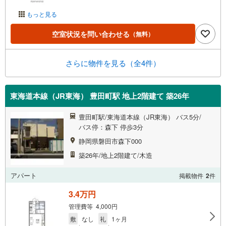
もっと見る
空室状況を問い合わせる
（無料）
さらに物件を見る（全4件）
東海道本線（JR東海） 豊田町駅 地上2階建て 築26年
豊田町駅/東海道本線（JR東海） バス5分/
バス停：森下 停歩3分
静岡県磐田市森下000
築26年/地上2階建て/木造
アパート
掲載物件
2
件
3.4万円
管理費等 4,000円
敷
なし
礼
1ヶ月