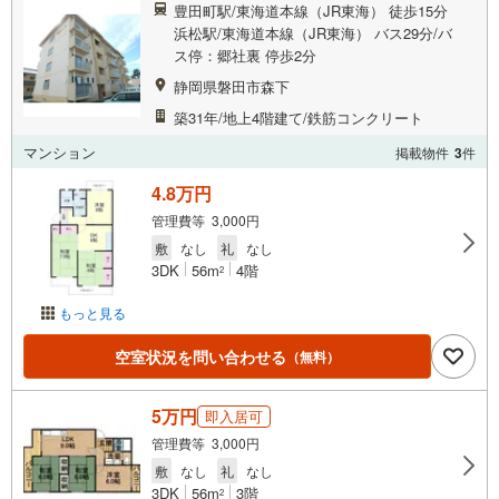
豊田町駅/東海道本線（JR東海） 徒歩15分
浜松駅/東海道本線（JR東海） バス29分/バ
ス停：郷社裏 停歩2分
静岡県磐田市森下
築31年/地上4階建て/鉄筋コンクリート
マンション
掲載物件
3
件
4.8万円
管理費等 3,000円
敷
なし
礼
なし
3DK
56m
4階
2
もっと見る
空室状況を問い合わせる
（無料）
5万円
即入居可
管理費等 3,000円
敷
なし
礼
なし
3DK
56m
3階
2