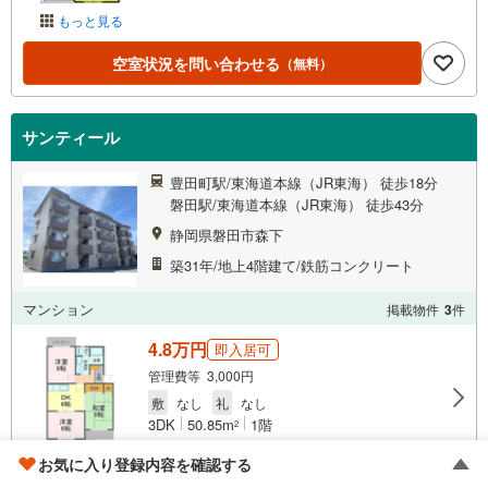
もっと見る
空室状況を問い合わせる
（無料）
サンティール
豊田町駅/東海道本線（JR東海） 徒歩18分
磐田駅/東海道本線（JR東海） 徒歩43分
静岡県磐田市森下
築31年/地上4階建て/鉄筋コンクリート
マンション
掲載物件
3
件
4.8万円
即入居可
管理費等 3,000円
敷
なし
礼
なし
3DK
50.85m
1階
2
お気に入り登録内容を確認する
もっと見る