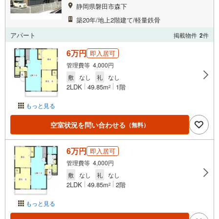
静岡県磐田市森下
築20年/地上2階建て/軽量鉄骨
アパート
掲載物件
2
件
6万円
即入居可
管理費等 4,000円
敷
なし
礼
なし
2LDK
49.85m
1階
2
もっと見る
空室状況を問い合わせる
（無料）
6万円
即入居可
管理費等 4,000円
敷
なし
礼
なし
2LDK
49.85m
2階
2
もっと見る