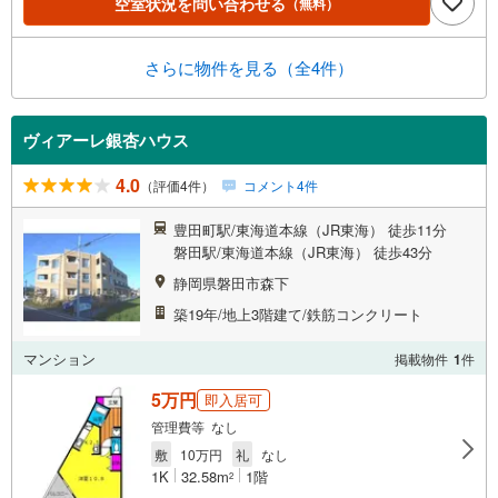
空室状況を問い合わせる
（無料）
さらに物件を見る（全4件）
ヴィアーレ銀杏ハウス
4.0
（評価4件）
コメント4件
豊田町駅/東海道本線（JR東海） 徒歩11分
磐田駅/東海道本線（JR東海） 徒歩43分
静岡県磐田市森下
築19年/地上3階建て/鉄筋コンクリート
マンション
掲載物件
1
件
5万円
即入居可
管理費等 なし
敷
10万円
礼
なし
1K
32.58m
1階
2