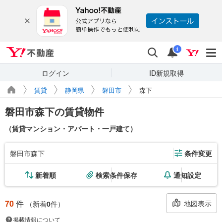
Yahoo!不動産
検索
通知
i
ログイン
ID新規取得
賃貸
静岡県
磐田市
森下
磐田市森下の賃貸物件
（賃貸マンション・アパート・一戸建て）
磐田市森下
条件変更
新着順
検索条件保存
通知設定
70
件
地図表示
（新着
0
件）
掲載情報について