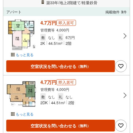
築33年/地上2階建て/軽量鉄骨
アパート
掲載物件
3
件
4.7万円
即入居可
管理費等 4,000円
敷
なし
礼
6万円
2K
44.51m
2階
2
もっと見る
空室状況を問い合わせる
（無料）
4.7万円
即入居可
管理費等 4,000円
敷
なし
礼
なし
2DK
44.51m
2階
2
もっと見る
空室状況を問い合わせる
（無料）