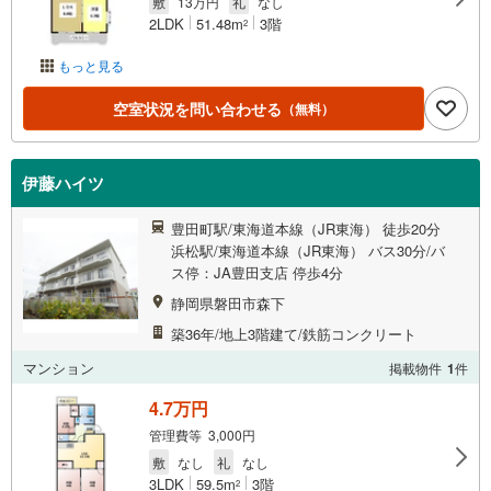
敷
13万円
礼
なし
2LDK
51.48m
3階
2
もっと見る
空室状況を問い合わせる
（無料）
伊藤ハイツ
豊田町駅/東海道本線（JR東海） 徒歩20分
浜松駅/東海道本線（JR東海） バス30分/バ
ス停：JA豊田支店 停歩4分
静岡県磐田市森下
築36年/地上3階建て/鉄筋コンクリート
マンション
掲載物件
1
件
4.7万円
管理費等 3,000円
敷
なし
礼
なし
3LDK
59.5m
3階
2