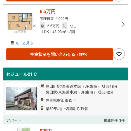
6.5万円
管理費等 4,000円
敷
6.5万円
礼
なし
1LDK
43.03m
2階
2
もっと見る
空室状況を問い合わせる
（無料）
セジュール21 C
豊田町駅/東海道本線（JR東海） 徒歩18分
磐田駅/東海道本線（JR東海） 徒歩42分
静岡県磐田市森下
築39年/地上2階建て/鉄骨
アパート
掲載物件
3
件
5万円