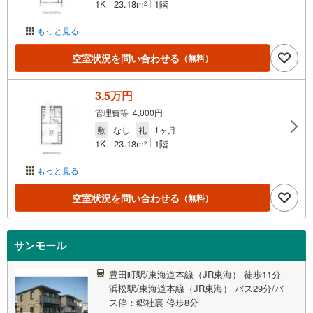
1K
23.18m
1階
2
もっと見る
空室状況を問い合わせる
（無料）
3.5万円
管理費等 4,000円
敷
なし
礼
1ヶ月
1K
23.18m
1階
2
もっと見る
空室状況を問い合わせる
（無料）
サンモール
豊田町駅/東海道本線（JR東海） 徒歩11分
浜松駅/東海道本線（JR東海） バス29分/バ
ス停：郷社裏 停歩8分