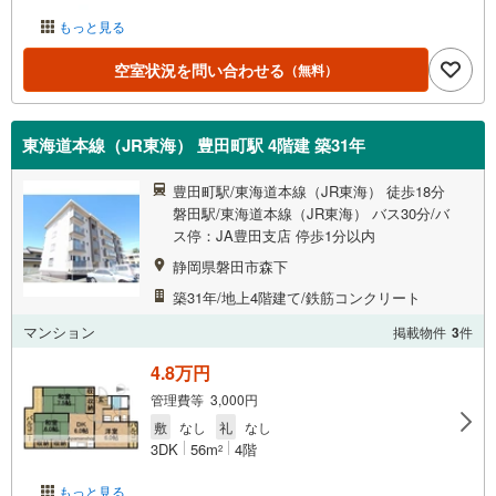
もっと見る
空室状況を問い合わせる
（無料）
東海道本線（JR東海） 豊田町駅 4階建 築31年
豊田町駅/東海道本線（JR東海） 徒歩18分
磐田駅/東海道本線（JR東海） バス30分/バ
ス停：JA豊田支店 停歩1分以内
静岡県磐田市森下
築31年/地上4階建て/鉄筋コンクリート
マンション
掲載物件
3
件
4.8万円
管理費等 3,000円
敷
なし
礼
なし
3DK
56m
4階
2
もっと見る