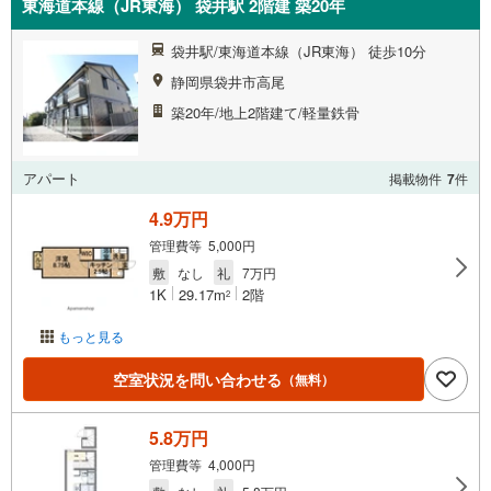
東海道本線（JR東海） 袋井駅 2階建 築20年
袋井駅/東海道本線（JR東海） 徒歩10分
静岡県袋井市高尾
築20年/地上2階建て/軽量鉄骨
アパート
掲載物件
7
件
4.9万円
管理費等 5,000円
敷
なし
礼
7万円
1K
29.17m
2階
2
もっと見る
空室状況を問い合わせる
（無料）
5.8万円
管理費等 4,000円