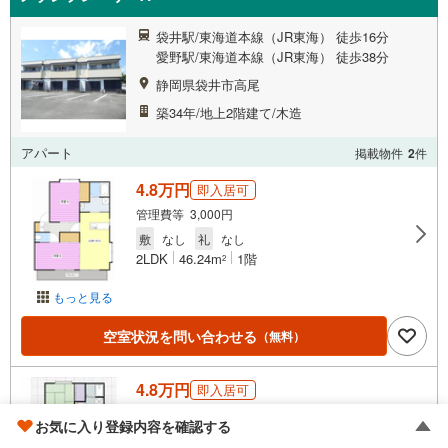
袋井駅/東海道本線（JR東海） 徒歩16分
愛野駅/東海道本線（JR東海） 徒歩38分
静岡県袋井市高尾
築34年/地上2階建て/木造
アパート
掲載物件
2
件
4.8万円
即入居可
管理費等 3,000円
敷
なし
礼
なし
2LDK
46.24m
1階
2
もっと見る
空室状況を問い合わせる
（無料）
4.8万円
即入居可
管理費等 3,000円
お気に入り登録内容を確認する
敷
なし
礼
なし