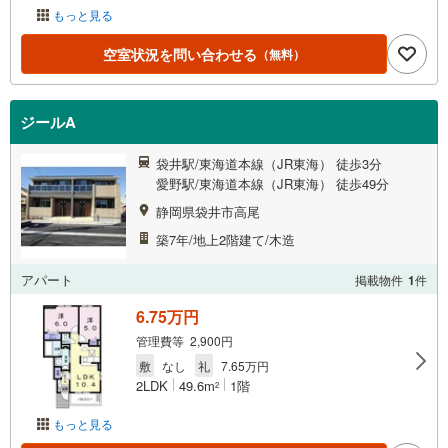
もっと見る
空室状況を問い合わせる
（無料）
ジールA
袋井駅/東海道本線（JR東海） 徒歩3分
愛野駅/東海道本線（JR東海） 徒歩49分
静岡県袋井市高尾
築7年/地上2階建て/木造
アパート
掲載物件
1
件
6.75万円
管理費等 2,900円
敷
なし
礼
7.65万円
2LDK
49.6m
1階
2
もっと見る