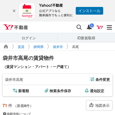
Yahoo!不動産
検索
通知
i
ログイン
ID新規取得
賃貸
静岡県
袋井市
高尾
袋井市高尾の賃貸物件
（賃貸マンション・アパート・一戸建て）
袋井市高尾
条件変更
新着順
検索条件保存
通知設定
71
件
地図表示
（新着
0
件）
掲載情報について