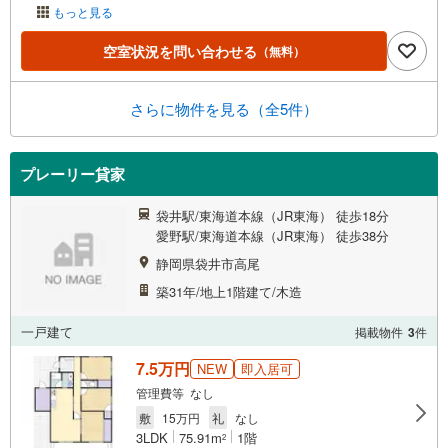
もっと見る
空室状況を問い合わせる
（無料）
さらに物件を見る（全5件）
プレーリー貸家
袋井駅/東海道本線（JR東海） 徒歩18分
愛野駅/東海道本線（JR東海） 徒歩38分
静岡県袋井市高尾
築31年/地上1階建て/木造
一戸建て
掲載物件
3
件
7.5万円
NEW
即入居可
管理費等 なし
敷
15万円
礼
なし
3LDK
75.91m
1階
2