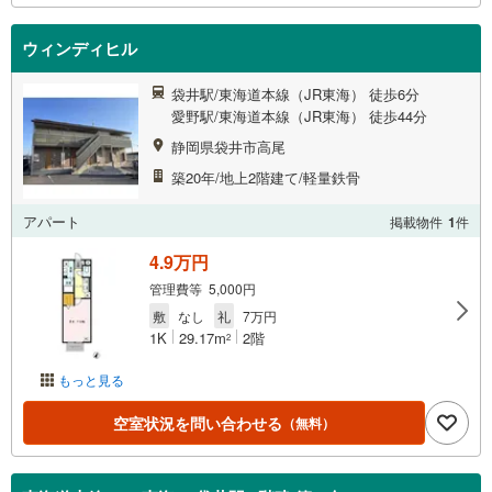
ウィンディヒル
袋井駅/東海道本線（JR東海） 徒歩6分
愛野駅/東海道本線（JR東海） 徒歩44分
静岡県袋井市高尾
築20年/地上2階建て/軽量鉄骨
アパート
掲載物件
1
件
4.9万円
管理費等 5,000円
敷
なし
礼
7万円
1K
29.17m
2階
2
もっと見る
空室状況を問い合わせる
（無料）