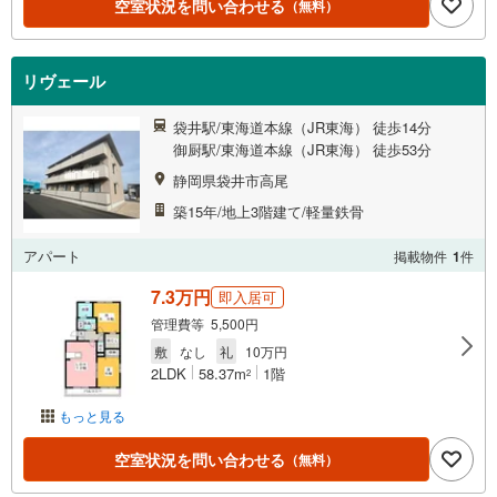
空室状況を問い合わせる
（無料）
リヴェール
袋井駅/東海道本線（JR東海） 徒歩14分
御厨駅/東海道本線（JR東海） 徒歩53分
静岡県袋井市高尾
築15年/地上3階建て/軽量鉄骨
アパート
掲載物件
1
件
7.3万円
即入居可
管理費等 5,500円
敷
なし
礼
10万円
2LDK
58.37m
1階
2
もっと見る
空室状況を問い合わせる
（無料）