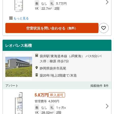
敷
なし
礼
5.7万円
1K
22.7m
2階
2
もっと見る
空室状況を問い合わせる
（無料）
レオパレス柘榴
袋井駅/東海道本線（JR東海） バス5分/バ
ス停：柳原 停歩7分
静岡県袋井市高尾
築20年/地上2階建て/木造
アパート
掲載物件
5
件
5.8万円
即入居可
管理費等 4,000円
敷
なし
礼
1ヶ月※
1K
28.02m
2階
2