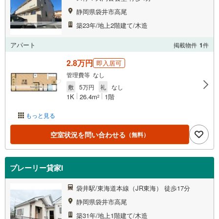
静岡県袋井市高尾
築23年/地上2階建て/木造
アパート
掲載物件
1
件
2.8万円
即入居可
管理費等 なし
敷
5万円
礼
なし
1K
26.4m
1階
2
もっと見る
空室状況を問い合わせる
（無料）
プレーリー貸家I
袋井駅/東海道本線（JR東海） 徒歩17分
静岡県袋井市高尾
築31年/地上1階建て/木造