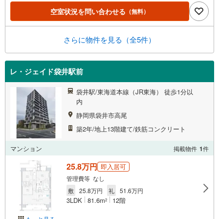
空室状況を問い合わせる
（無料）
さらに物件を見る（全5件）
レ・ジェイド袋井駅前
袋井駅/東海道本線（JR東海） 徒歩1分以
内
静岡県袋井市高尾
築2年/地上13階建て/鉄筋コンクリート
マンション
掲載物件
1
件
25.8万円
即入居可
管理費等 なし
敷
25.8万円
礼
51.6万円
3LDK
81.6m
12階
2
もっと見る