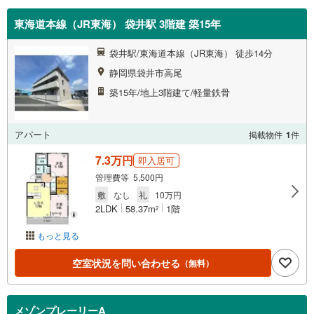
東海道本線（JR東海） 袋井駅 3階建 築15年
袋井駅/東海道本線（JR東海） 徒歩14分
静岡県袋井市高尾
築15年/地上3階建て/軽量鉄骨
アパート
掲載物件
1
件
7.3万円
即入居可
管理費等 5,500円
敷
なし
礼
10万円
2LDK
58.37m
1階
2
もっと見る
空室状況を問い合わせる
（無料）
メゾンプレーリーA