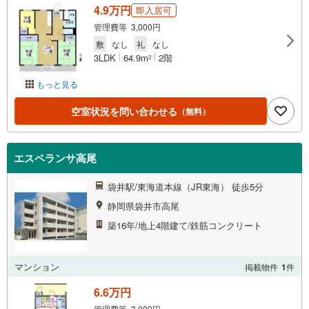
4.9万円
即入居可
管理費等 3,000円
敷
なし
礼
なし
3LDK
64.9m
2階
2
もっと見る
空室状況を問い合わせる
（無料）
エスペランサ高尾
袋井駅/東海道本線（JR東海） 徒歩5分
静岡県袋井市高尾
築16年/地上4階建て/鉄筋コンクリート
マンション
掲載物件
1
件
6.6万円
管理費等 3,000円