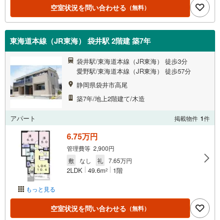
空室状況を問い合わせる
（無料）
東海道本線（JR東海） 袋井駅 2階建 築7年
袋井駅/東海道本線（JR東海） 徒歩3分
愛野駅/東海道本線（JR東海） 徒歩57分
静岡県袋井市高尾
築7年/地上2階建て/木造
アパート
掲載物件
1
件
6.75万円
管理費等 2,900円
敷
なし
礼
7.65万円
2LDK
49.6m
1階
2
もっと見る
空室状況を問い合わせる
（無料）