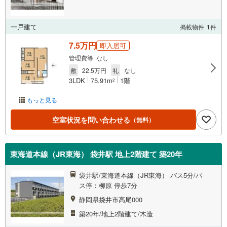
一戸建て
掲載物件
1
件
7.5万円
即入居可
管理費等 なし
敷
22.5万円
礼
なし
3LDK
75.91m
1階
2
もっと見る
空室状況を問い合わせる
（無料）
東海道本線（JR東海） 袋井駅 地上2階建て 築20年
袋井駅/東海道本線（JR東海） バス5分/バ
ス停：柳原 停歩7分
静岡県袋井市高尾000
築20年/地上2階建て/木造