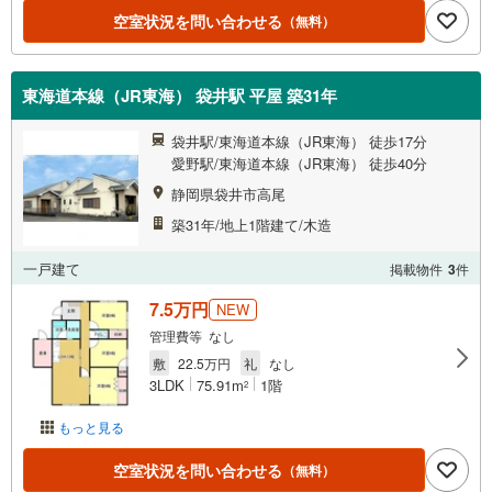
空室状況を問い合わせる
（無料）
東海道本線（JR東海） 袋井駅 平屋 築31年
袋井駅/東海道本線（JR東海） 徒歩17分
愛野駅/東海道本線（JR東海） 徒歩40分
静岡県袋井市高尾
築31年/地上1階建て/木造
一戸建て
掲載物件
3
件
7.5万円
NEW
管理費等 なし
敷
22.5万円
礼
なし
3LDK
75.91m
1階
2
もっと見る
空室状況を問い合わせる
（無料）