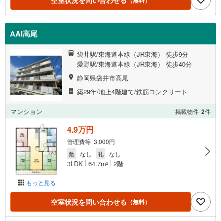
空室状況を問い合わせる
AAI高尾
袋井駅/東海道本線（JR東海） 徒歩9分
愛野駅/東海道本線（JR東海） 徒歩40分
静岡県袋井市高尾
築29年/地上4階建て/鉄筋コンクリート
マンション
掲載物件
2
件
4.9万円
管理費等 3,000円
敷
なし
礼
なし
3LDK
64.7m
2階
2
もっと見る
空室状況を問い合わせる
（無料）