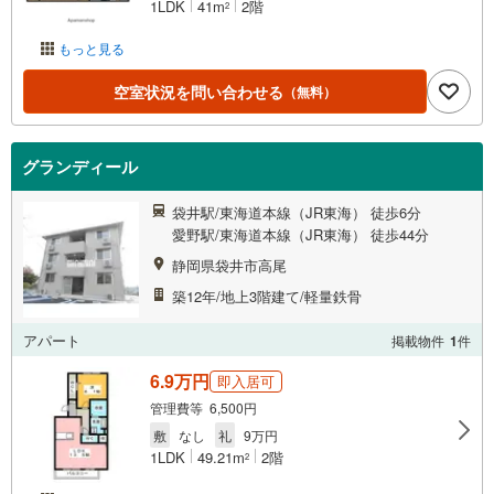
1LDK
41m
2階
2
もっと見る
空室状況を問い合わせる
（無料）
グランディール
袋井駅/東海道本線（JR東海） 徒歩6分
愛野駅/東海道本線（JR東海） 徒歩44分
静岡県袋井市高尾
築12年/地上3階建て/軽量鉄骨
アパート
掲載物件
1
件
6.9万円
即入居可
管理費等 6,500円
敷
なし
礼
9万円
1LDK
49.21m
2階
2