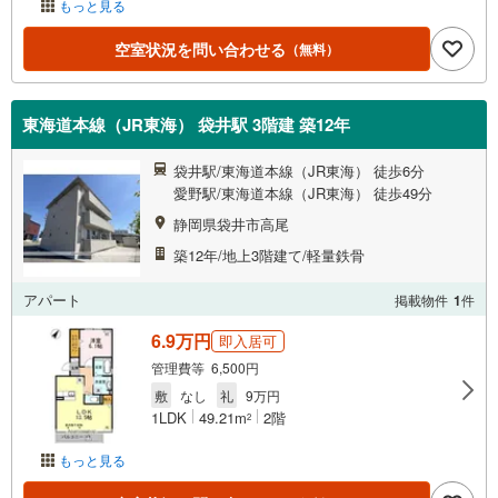
もっと見る
空室状況を問い合わせる
（無料）
東海道本線（JR東海） 袋井駅 3階建 築12年
袋井駅/東海道本線（JR東海） 徒歩6分
愛野駅/東海道本線（JR東海） 徒歩49分
静岡県袋井市高尾
築12年/地上3階建て/軽量鉄骨
アパート
掲載物件
1
件
6.9万円
即入居可
管理費等 6,500円
敷
なし
礼
9万円
1LDK
49.21m
2階
2
もっと見る