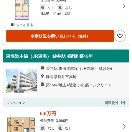
敷
なし
礼
なし
1LDK
41m
2階
2
もっと見る
空室状況を問い合わせる
（無料）
東海道本線（JR東海） 袋井駅 4階建 築16年
袋井駅/東海道本線（JR東海） 徒歩5分
静岡県袋井市高尾
築16年/地上4階建て/鉄筋コンクリート
マンション
掲載物件
1
件
6.6万円
管理費等 3,000円
敷
なし
礼
なし