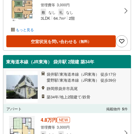
管理費等 3,000円
敷
なし
礼
なし
3LDK
64.7m
2階
2
もっと見る
空室状況を問い合わせる
（無料）
東海道本線（JR東海） 袋井駅 2階建 築34年
袋井駅/東海道本線（JR東海） 徒歩17分
愛野駅/東海道本線（JR東海） 徒歩39分
静岡県袋井市高尾
築34年/地上2階建て/鉄骨
アパート
掲載物件
5
件
4.8万円
NEW
管理費等 3,000円