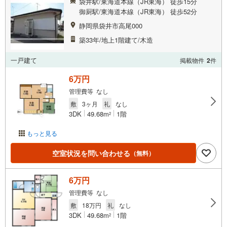
袋井駅/東海道本線（JR東海） 徒歩15分
御厨駅/東海道本線（JR東海） 徒歩52分
静岡県袋井市高尾000
築33年/地上1階建て/木造
一戸建て
掲載物件
2
件
6万円
管理費等 なし
敷
3ヶ月
礼
なし
3DK
49.68m
1階
2
もっと見る
空室状況を問い合わせる
（無料）
6万円
管理費等 なし
敷
18万円
礼
なし
3DK
49.68m
1階
2