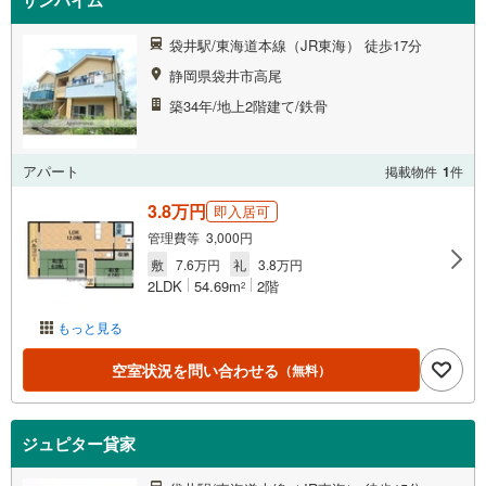
サンハイム
袋井駅/東海道本線（JR東海） 徒歩17分
静岡県袋井市高尾
築34年/地上2階建て/鉄骨
アパート
掲載物件
1
件
3.8万円
即入居可
管理費等 3,000円
敷
7.6万円
礼
3.8万円
2LDK
54.69m
2階
2
もっと見る
空室状況を問い合わせる
（無料）
ジュピター貸家