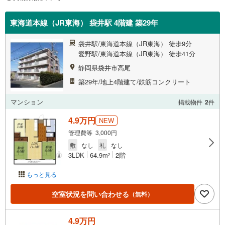
東海道本線（JR東海） 袋井駅 4階建 築29年
袋井駅/東海道本線（JR東海） 徒歩9分
愛野駅/東海道本線（JR東海） 徒歩41分
静岡県袋井市高尾
築29年/地上4階建て/鉄筋コンクリート
マンション
掲載物件
2
件
4.9万円
NEW
管理費等 3,000円
敷
なし
礼
なし
3LDK
64.9m
2階
2
もっと見る
空室状況を問い合わせる
（無料）
4.9万円