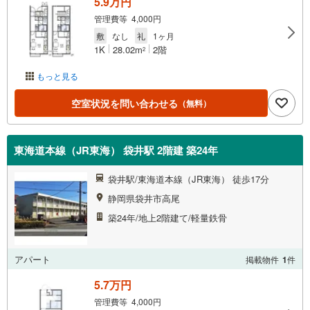
5.9万円
管理費等 4,000円
敷
なし
礼
1ヶ月
1K
28.02m
2階
2
もっと見る
空室状況を問い合わせる
（無料）
東海道本線（JR東海） 袋井駅 2階建 築24年
袋井駅/東海道本線（JR東海） 徒歩17分
静岡県袋井市高尾
築24年/地上2階建て/軽量鉄骨
アパート
掲載物件
1
件
5.7万円
管理費等 4,000円