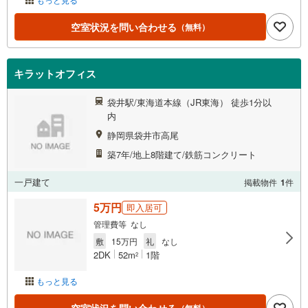
空室状況を問い合わせる
（無料）
キラットオフィス
袋井駅/東海道本線（JR東海） 徒歩1分以
内
静岡県袋井市高尾
築7年/地上8階建て/鉄筋コンクリート
一戸建て
掲載物件
1
件
5万円
即入居可
管理費等 なし
敷
15万円
礼
なし
2DK
52m
1階
2
もっと見る
（無料）