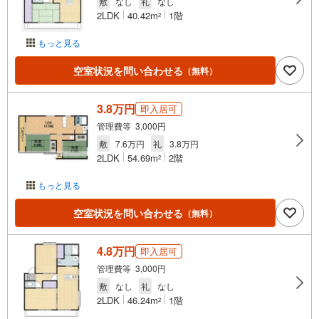
敷
なし
礼
なし
2LDK
40.42m
1階
2
もっと見る
空室状況を問い合わせる
（無料）
3.8万円
即入居可
管理費等 3,000円
敷
7.6万円
礼
3.8万円
2LDK
54.69m
2階
2
もっと見る
空室状況を問い合わせる
（無料）
4.8万円
即入居可
管理費等 3,000円
敷
なし
礼
なし
2LDK
46.24m
1階
2