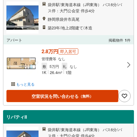
袋井駅/東海道本線（JR東海） バス6分/バ
ス停：大門公会堂 停歩4分
静岡県袋井市高尾
築23年/地上2階建て/木造
アパート
掲載物件
1
件
2.8万円
即入居可
管理費等 なし
敷
5万円
礼
なし
1K
26.4m
1階
2
もっと見る
空室状況を問い合わせる
（無料）
リバティII
袋井駅/東海道本線（JR東海） バス6分/バ
ス停：大門公会堂 停歩4分