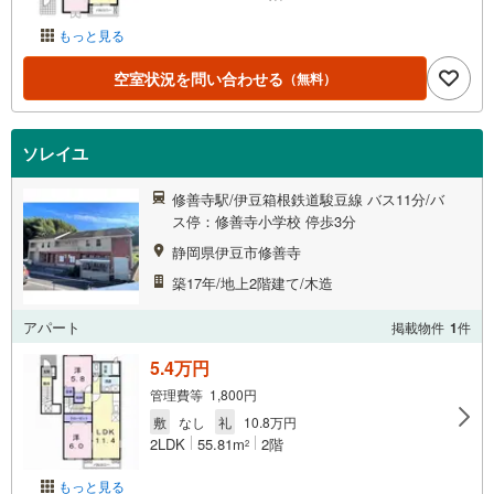
もっと見る
空室状況を問い合わせる
（無料）
ソレイユ
修善寺駅/伊豆箱根鉄道駿豆線 バス11分/バ
ス停：修善寺小学校 停歩3分
静岡県伊豆市修善寺
築17年/地上2階建て/木造
アパート
掲載物件
1
件
5.4万円
管理費等 1,800円
敷
なし
礼
10.8万円
2LDK
55.81m
2階
2
もっと見る