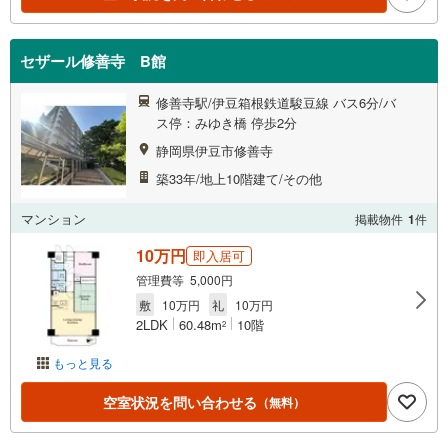
セザール修善寺 B館
修善寺駅/伊豆箱根鉄道駿豆線 バス6分/バ
ス停：みゆき橋 停歩2分
静岡県伊豆市修善寺
築33年/地上10階建て/その他
マンション
掲載物件
1
件
10万円
即入居可
管理費等 5,000円
敷
10万円
礼
10万円
2LDK
60.48m
10階
2
もっと見る
空室状況を問い合わせる
（無料）