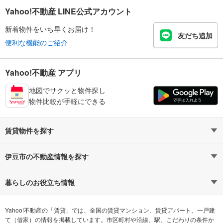
Yahoo!不動産 LINE公式アカウント
新着物件をいち早くお届け！
友だち追加
便利な機能のご紹介
Yahoo!不動産 アプリ
地図でサクッと物件探し
物件比較が手軽にできる
賃貸物件を探す
路線・駅から探す
地域から探す
伊豆市の不動産情報を探す
通勤時間から探す
不動産・住宅
家賃相場から探す
賃貸住宅
暮らしのお役立ち情報
不動産会社から探す
新築マンション
マンションカタログ
希望の条件から探す
中古マンション
教えて！住まいの先生
Yahoo!不動産の「賃貸」では、全国の賃貸マンション、賃貸アパート、一戸建
て（借家）の情報を掲載しています。市区町村や沿線、駅、こだわりの条件か