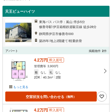
天王ビューハイツ
東海バス バス停：嵐山 停歩5分
修善寺駅/伊豆箱根鉄道駿豆線 徒歩28分
静岡県伊豆市修善寺000
築25年/地上2階建て/軽量鉄骨
アパート
掲載物件
2
件
4.2万円
即入居可
管理費等 3,900円
敷
なし
礼
なし
2DK
40.3m
2階
2
もっと見る
空室状況を問い合わせる
（無料）
4.2万円
即入居可