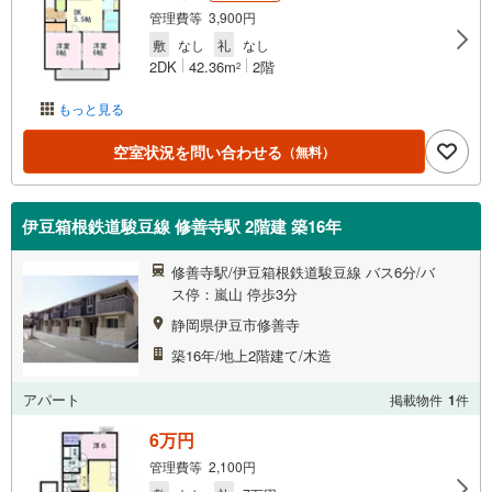
管理費等 3,900円
敷
なし
礼
なし
2DK
42.36m
2階
2
もっと見る
空室状況を問い合わせる
（無料）
伊豆箱根鉄道駿豆線 修善寺駅 2階建 築16年
修善寺駅/伊豆箱根鉄道駿豆線 バス6分/バ
ス停：嵐山 停歩3分
静岡県伊豆市修善寺
築16年/地上2階建て/木造
アパート
掲載物件
1
件
6万円
管理費等 2,100円