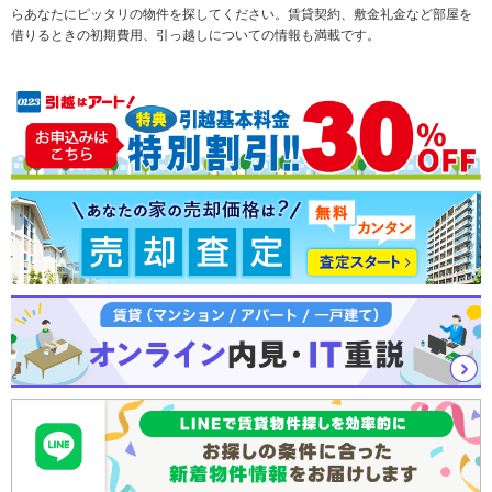
らあなたにピッタリの物件を探してください。賃貸契約、敷金礼金など部屋を
テーマから探す
新築一戸建て
ランキングから探す
中古一戸建て
借りるときの初期費用、引っ越しについての情報も満載です。
注文住宅
土地
売却査定