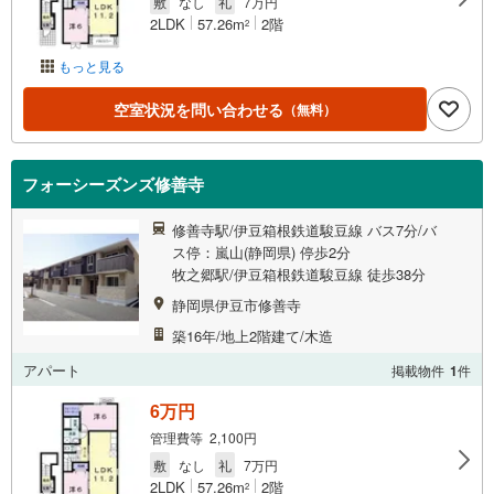
敷
なし
礼
7万円
2LDK
57.26m
2階
2
もっと見る
空室状況を問い合わせる
（無料）
フォーシーズンズ修善寺
修善寺駅/伊豆箱根鉄道駿豆線 バス7分/バ
ス停：嵐山(静岡県) 停歩2分
牧之郷駅/伊豆箱根鉄道駿豆線 徒歩38分
静岡県伊豆市修善寺
築16年/地上2階建て/木造
アパート
掲載物件
1
件
6万円
管理費等 2,100円
敷
なし
礼
7万円
2LDK
57.26m
2階
2