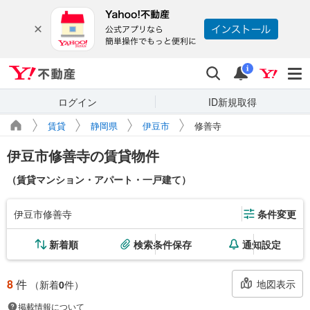
Yahoo!不動産
検索
通知
i
ログイン
ID新規取得
賃貸
静岡県
伊豆市
修善寺
伊豆市修善寺の賃貸物件
（賃貸マンション・アパート・一戸建て）
伊豆市修善寺
条件変更
新着順
検索条件保存
通知設定
8
件
地図表示
（新着
0
件）
掲載情報について