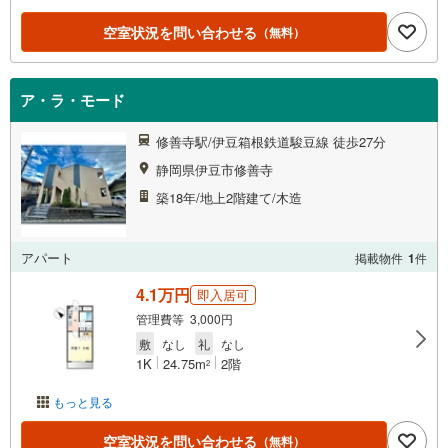
空室状況を問い合わせる
（無料）
ア・ラ・モード
修善寺駅/伊豆箱根鉄道駿豆線 徒歩27分
静岡県伊豆市修善寺
築18年/地上2階建て/木造
アパート
掲載物件
1
件
4.1万円
即入居可
管理費等 3,000円
敷
なし
礼
なし
1K
24.75m
2階
2
もっと見る
空室状況を問い合わせる
（無料）