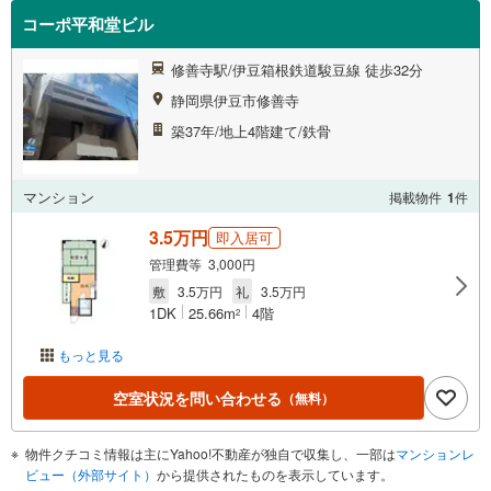
コーポ平和堂ビル
修善寺駅/伊豆箱根鉄道駿豆線 徒歩32分
静岡県伊豆市修善寺
築37年/地上4階建て/鉄骨
マンション
掲載物件
1
件
3.5万円
即入居可
管理費等 3,000円
敷
3.5万円
礼
3.5万円
1DK
25.66m
4階
2
もっと見る
空室状況を問い合わせる
（無料）
物件クチコミ情報は主にYahoo!不動産が独自で収集し、一部は
マンションレ
ビュー（外部サイト）
から提供されたものを表示しています。