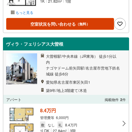
1K
21.82m
1階
2
もっと見る
空室状況を問い合わせる
（無料）
ヴィラ・フェリシアス大曽根
大曽根駅/中央本線（JR東海） 徒歩1分以
内
ナゴヤドーム前矢田駅/名古屋市営地下鉄名
城線 徒歩6分
愛知県名古屋市東区矢田1
築9年/地上3階建て/木造
アパート
掲載物件
2
件
8.4万円
管理費等 6,000円
敷
なし
礼
8.4万円
1LDK
27.84m
3階
2