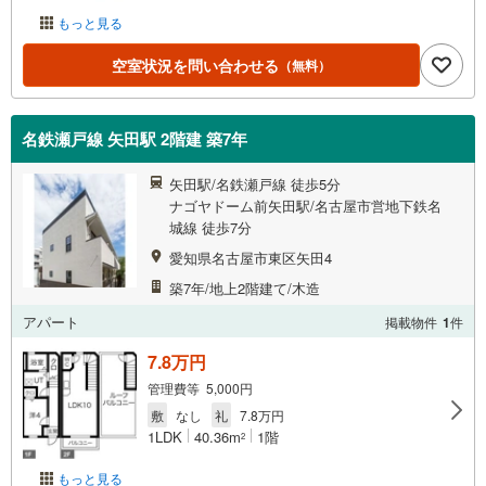
もっと見る
空室状況を問い合わせる
（無料）
名鉄瀬戸線 矢田駅 2階建 築7年
矢田駅/名鉄瀬戸線 徒歩5分
ナゴヤドーム前矢田駅/名古屋市営地下鉄名
城線 徒歩7分
愛知県名古屋市東区矢田4
築7年/地上2階建て/木造
アパート
掲載物件
1
件
7.8万円
管理費等 5,000円
敷
なし
礼
7.8万円
1LDK
40.36m
1階
2
もっと見る