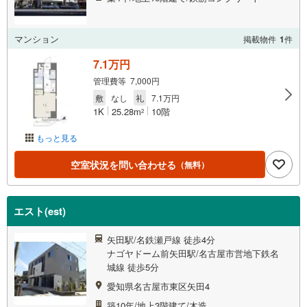
マンション
掲載物件
1
件
7.1万円
管理費等 7,000円
敷
なし
礼
7.1万円
1K
25.28m
10階
2
もっと見る
空室状況を問い合わせる
（無料）
エスト(est)
矢田駅/名鉄瀬戸線 徒歩4分
ナゴヤドーム前矢田駅/名古屋市営地下鉄名
城線 徒歩5分
愛知県名古屋市東区矢田4
築10年/地上3階建て/木造