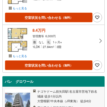
もっと見る
空室状況を問い合わせる
（無料）
8.4万円
管理費等 6,000円
敷
なし
礼
1ヶ月※
1LDK
27.84m
3階
2
もっと見る
空室状況を問い合わせる
（無料）
パレ グロワール
ナゴヤドーム前矢田駅/名古屋市営地下鉄名
城線 徒歩1分以内
大曽根駅/中央本線（JR東海） 徒歩6分