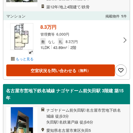
築12年/地上4階建て/鉄骨
マンション
掲載物件
1
件
8.3万円
管理費等 6,000円
敷
なし
礼
8.3万円
1LDK
43.89m
2階
2
もっと見る
空室状況を問い合わせる
（無料）
名古屋市営地下鉄名城線 ナゴヤドーム前矢田駅 3階建 築15
年
ナゴヤドーム前矢田駅/名古屋市営地下鉄名
城線 徒歩3分
矢田駅/名鉄瀬戸線 徒歩6分
愛知県名古屋市東区矢田5