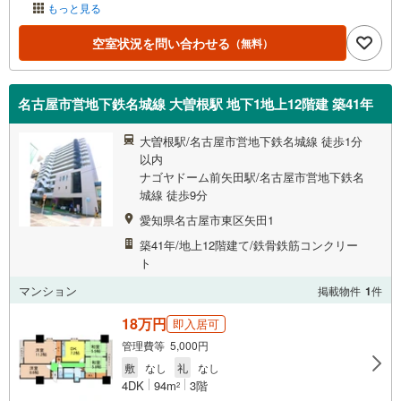
もっと見る
空室状況を問い合わせる
（無料）
名古屋市営地下鉄名城線 大曽根駅 地下1地上12階建 築41年
大曽根駅/名古屋市営地下鉄名城線 徒歩1分
以内
ナゴヤドーム前矢田駅/名古屋市営地下鉄名
城線 徒歩9分
愛知県名古屋市東区矢田1
築41年/地上12階建て/鉄骨鉄筋コンクリー
ト
マンション
掲載物件
1
件
18万円
即入居可
管理費等 5,000円
敷
なし
礼
なし
4DK
94m
3階
2