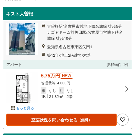
ネスト大曽根
大曽根駅/名古屋市営地下鉄名城線 徒歩5分
ナゴヤドーム前矢田駅/名古屋市営地下鉄名
城線 徒歩10分
愛知県名古屋市東区矢田1
築12年/地上2階建て/木造
アパート
掲載物件
1
件
5.75万円
NEW
管理費等 4,000円
敷
なし
礼
なし
1K
21.82m
2階
2
もっと見る
空室状況を問い合わせる
（無料）