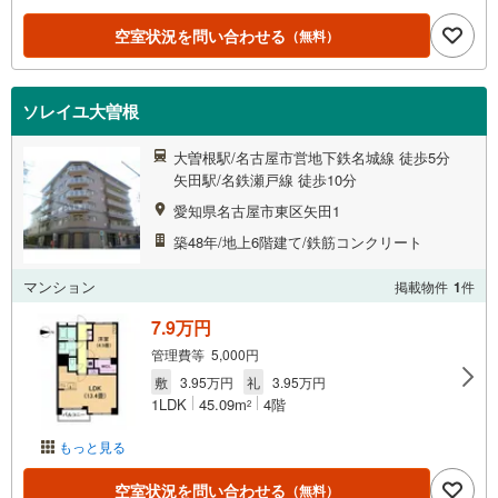
空室状況を問い合わせる
（無料）
ソレイユ大曽根
大曽根駅/名古屋市営地下鉄名城線 徒歩5分
矢田駅/名鉄瀬戸線 徒歩10分
愛知県名古屋市東区矢田1
築48年/地上6階建て/鉄筋コンクリート
マンション
掲載物件
1
件
7.9万円
管理費等 5,000円
敷
3.95万円
礼
3.95万円
1LDK
45.09m
4階
2
もっと見る
空室状況を問い合わせる
（無料）