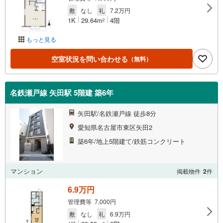
敷
なし
礼
7.2万円
1K
29.64m
4階
2
もっと見る
空室状況を問い合わせる
（無料）
名鉄瀬戸線 矢田駅 5階建 築6年
矢田駅/名鉄瀬戸線 徒歩8分
愛知県名古屋市東区矢田2
築6年/地上5階建て/鉄筋コンクリート
マンション
掲載物件
2
件
6.9万円
管理費等 7,000円
敷
なし
礼
6.9万円