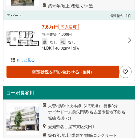
築15年/地上3階建て/木造
アパート
掲載物件
1
件
7.6万円
即入居可
管理費等 4,000円
敷
なし
礼
なし
1LDK
40.02m
3階
2
もっと見る
空室状況を問い合わせる
（無料）
コーポ長谷川
大曽根駅/中央本線（JR東海） 徒歩3分
ナゴヤドーム前矢田駅/名古屋市営地下鉄名
城線 徒歩7分
愛知県名古屋市東区矢田1
築43年/地上4階建て/鉄筋コンクリート