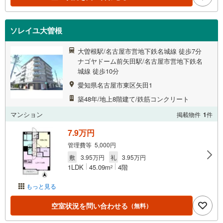
ソレイユ大曽根
大曽根駅/名古屋市営地下鉄名城線 徒歩7分
ナゴヤドーム前矢田駅/名古屋市営地下鉄名
城線 徒歩10分
愛知県名古屋市東区矢田1
築48年/地上8階建て/鉄筋コンクリート
マンション
掲載物件
1
件
7.9万円
管理費等 5,000円
敷
3.95万円
礼
3.95万円
1LDK
45.09m
4階
2
もっと見る
空室状況を問い合わせる
（無料）