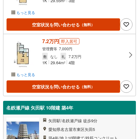
1K
29.55m
3階
2
もっと見る
空室状況を問い合わせる
（無料）
7.2万円
即入居可
管理費等 7,000円
敷
なし
礼
7.2万円
1K
29.64m
4階
2
もっと見る
空室状況を問い合わせる
（無料）
名鉄瀬戸線 矢田駅 10階建 築4年
矢田駅/名鉄瀬戸線 徒歩9分
愛知県名古屋市東区矢田5
築4年/地上10階建て/鉄筋コンクリート