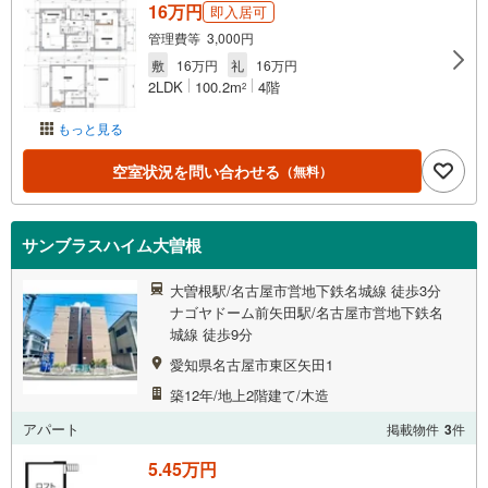
16万円
即入居可
管理費等 3,000円
敷
16万円
礼
16万円
2LDK
100.2m
4階
2
もっと見る
空室状況を問い合わせる
（無料）
サンブラスハイム大曽根
大曽根駅/名古屋市営地下鉄名城線 徒歩3分
ナゴヤドーム前矢田駅/名古屋市営地下鉄名
城線 徒歩9分
愛知県名古屋市東区矢田1
築12年/地上2階建て/木造
アパート
掲載物件
3
件
5.45万円