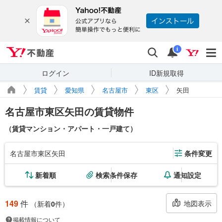
Yahoo!不動産
検索
通知
i
ログイン
ID新規取得
賃貸
愛知県
名古屋市
東区
矢田
名古屋市東区矢田の賃貸物件
（賃貸マンション・アパート・一戸建て）
名古屋市東区矢田
条件変更
新着順
検索条件保存
通知設定
149
件
地図表示
（新着
0
件）
掲載情報について