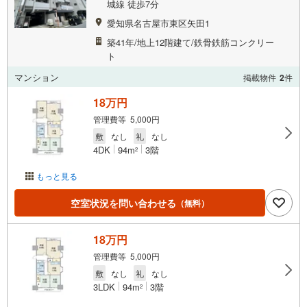
城線 徒歩7分
愛知県名古屋市東区矢田1
築41年/地上12階建て/鉄骨鉄筋コンクリー
ト
マンション
掲載物件
2
件
18万円
管理費等 5,000円
敷
なし
礼
なし
4DK
94m
3階
2
もっと見る
空室状況を問い合わせる
（無料）
18万円
管理費等 5,000円
敷
なし
礼
なし
3LDK
94m
3階
2