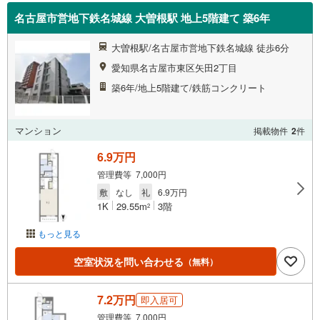
名古屋市営地下鉄名城線 大曽根駅 地上5階建て 築6年
大曽根駅/名古屋市営地下鉄名城線 徒歩6分
愛知県名古屋市東区矢田2丁目
築6年/地上5階建て/鉄筋コンクリート
マンション
掲載物件
2
件
6.9万円
管理費等 7,000円
敷
なし
礼
6.9万円
1K
29.55m
3階
2
もっと見る
空室状況を問い合わせる
（無料）
7.2万円
即入居可
管理費等 7,000円