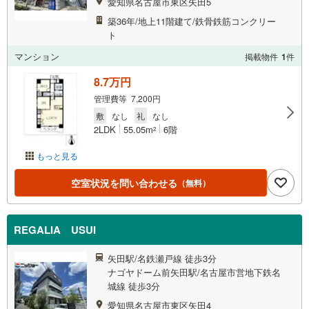
愛知県名古屋市東区矢田5
築36年/地上11階建て/鉄骨鉄筋コンクリー
ト
マンション
掲載物件
1
件
8.7万円
管理費等 7,200円
敷
なし
礼
なし
2LDK
55.05m
6階
2
もっと見る
空室状況を問い合わせる
（無料）
REGALIA USUI
矢田駅/名鉄瀬戸線 徒歩3分
ナゴヤドーム前矢田駅/名古屋市営地下鉄名
城線 徒歩3分
愛知県名古屋市東区矢田4