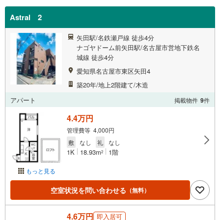
Astral 2
矢田駅/名鉄瀬戸線 徒歩4分
ナゴヤドーム前矢田駅/名古屋市営地下鉄名
城線 徒歩4分
愛知県名古屋市東区矢田4
築20年/地上2階建て/木造
アパート
掲載物件
9
件
4.4万円
管理費等 4,000円
敷
なし
礼
なし
1K
18.93m
1階
2
もっと見る
空室状況を問い合わせる
（無料）
4.6万円
即入居可