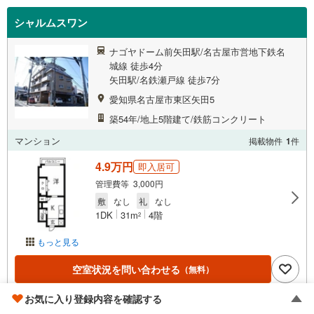
シャルムスワン
ナゴヤドーム前矢田駅/名古屋市営地下鉄名
城線 徒歩4分
矢田駅/名鉄瀬戸線 徒歩7分
愛知県名古屋市東区矢田5
築54年/地上5階建て/鉄筋コンクリート
マンション
掲載物件
1
件
4.9万円
即入居可
管理費等 3,000円
敷
なし
礼
なし
1DK
31m
4階
2
もっと見る
空室状況を問い合わせる
（無料）
お気に入り登録内容を確認する