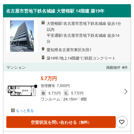
名古屋市営地下鉄名城線 大曽根駅 14階建 築19年
大曽根駅/名古屋市営地下鉄名城線 徒歩1分
以内
平安通駅/名古屋市営地下鉄名城線 徒歩14
分
愛知県名古屋市東区矢田1
築19年/地上14階建て/鉄筋コンクリート
マンション
掲載物件
4
件
5.7万円
管理費等 7,000円
敷
5.7万円
礼
5.7万円
ワンルーム
24.15m
8階
2
もっと見る
空室状況を問い合わせる
（無料）