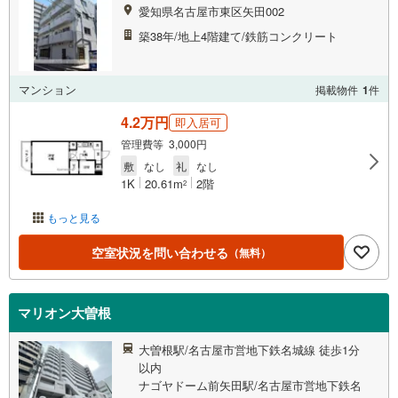
愛知県名古屋市東区矢田002
築38年/地上4階建て/鉄筋コンクリート
マンション
掲載物件
1
件
4.2万円
即入居可
管理費等 3,000円
敷
なし
礼
なし
1K
20.61m
2階
2
もっと見る
空室状況を問い合わせる
（無料）
マリオン大曽根
大曽根駅/名古屋市営地下鉄名城線 徒歩1分
以内
ナゴヤドーム前矢田駅/名古屋市営地下鉄名