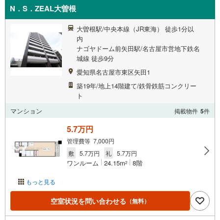
N．S．ZEAL大曽根
大曽根駅/中央本線（JR東海） 徒歩1分以
内
ナゴヤドーム前矢田駅/名古屋市営地下鉄名
城線 徒歩9分
愛知県名古屋市東区矢田1
築19年/地上14階建て/鉄骨鉄筋コンクリー
ト
マンション
掲載物件
5
件
5.7万円
管理費等 7,000円
敷
5.7万円
礼
5.7万円
ワンルーム
24.15m
8階
2
もっと見る
空室状況を問い合わせる
（無料）