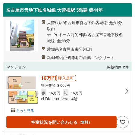
名古屋市営地下鉄名城線 大曽根駅 5階建 築44年
大曽根駅/名古屋市営地下鉄名城線 徒歩1分
以内
ナゴヤドーム前矢田駅/名古屋市営地下鉄名
城線 徒歩9分
愛知県名古屋市東区矢田1
築44年/地上5階建て/鉄筋コンクリート
マンション
掲載物件
2
件
16万円
即入居可
管理費等 3,000円
敷
16万円
礼
16万円
2LDK
100.2m
4階
2
もっと見る
空室状況を問い合わせる
（無料）