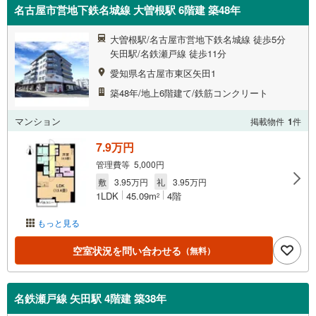
名古屋市営地下鉄名城線 大曽根駅 6階建 築48年
大曽根駅/名古屋市営地下鉄名城線 徒歩5分
矢田駅/名鉄瀬戸線 徒歩11分
愛知県名古屋市東区矢田1
築48年/地上6階建て/鉄筋コンクリート
マンション
掲載物件
1
件
7.9万円
管理費等 5,000円
敷
3.95万円
礼
3.95万円
1LDK
45.09m
4階
2
もっと見る
空室状況を問い合わせる
（無料）
名鉄瀬戸線 矢田駅 4階建 築38年