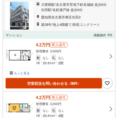
大曽根駅/名古屋市営地下鉄名城線 徒歩6分
矢田駅/名鉄瀬戸線 徒歩9分
愛知県名古屋市東区矢田2
築38年/地上4階建て/鉄筋コンクリート
マンション
掲載物件
7
件
4.2万円
即入居可
管理費等 3,000円
敷
なし
礼
なし
1K
20.61m
2階
2
もっと見る
空室状況を問い合わせる
（無料）
4.2万円
即入居可
管理費等 3,000円
敷
なし
礼
なし
1K
20.61m
4階
2