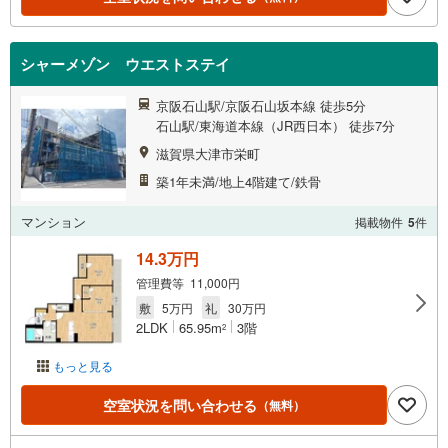
シャーメゾン ウエストステイ
京阪石山駅/京阪石山坂本線 徒歩5分
石山駅/東海道本線（JR西日本） 徒歩7分
滋賀県大津市栄町
築1年未満/地上4階建て/鉄骨
マンション
掲載物件
5
件
14.3万円
管理費等 11,000円
敷
5万円
礼
30万円
2LDK
65.95m
3階
2
もっと見る
空室状況を問い合わせる
（無料）