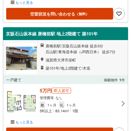
もっと見る
空室状況を問い合わせる
（無料）
京阪石山坂本線 唐橋前駅 地上2階建て 築101年
唐橋前駅/京阪石山坂本線 徒歩3分
石山駅/東海道本線（JR西日本） 徒歩7分
滋賀県大津市栄町
築101年/地上2階建て/木造
一戸建て
掲載物件
1
件
5万円
即入居可
管理費等 なし
敷
1ヶ月
礼
1ヶ月
5K以上
83.14m
1階
2
もっと見る