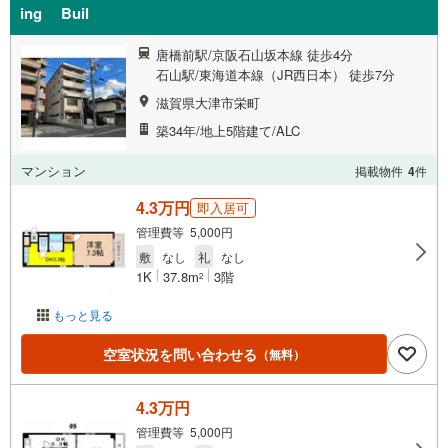
ing Buil
唐橋前駅/京阪石山坂本線 徒歩4分
石山駅/東海道本線（JR西日本） 徒歩7分
滋賀県大津市栄町
築34年/地上5階建て/ALC
マンション
掲載物件
4
件
4.3万円
即入居可
管理費等 5,000円
敷
なし
礼
なし
1K
37.8m
3階
2
もっと見る
空室状況を問い合わせる
（無料）
4.3万円
管理費等 5,000円