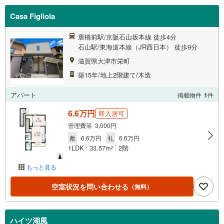
Casa Figliola
唐橋前駅/京阪石山坂本線 徒歩4分
石山駅/東海道本線（JR西日本） 徒歩9分
滋賀県大津市栄町
築15年/地上2階建て/木造
アパート
掲載物件
1
件
6.6万円
即入居可
管理費等 3,000円
敷
6.6万円
礼
6.6万円
1LDK
33.57m
2階
2
もっと見る
空室状況を問い合わせる
（無料）
ハイツ湖風