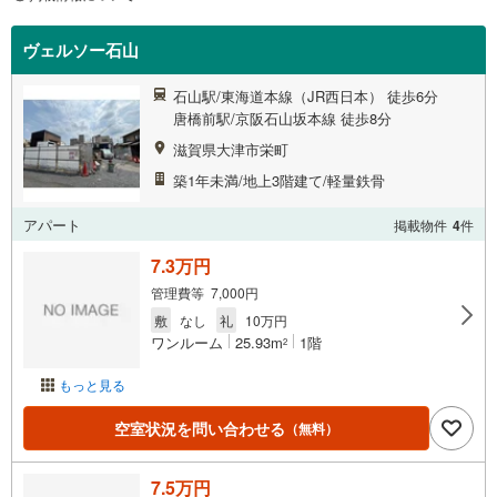
ヴェルソー石山
石山駅/東海道本線（JR西日本） 徒歩6分
唐橋前駅/京阪石山坂本線 徒歩8分
滋賀県大津市栄町
築1年未満/地上3階建て/軽量鉄骨
アパート
掲載物件
4
件
7.3万円
管理費等 7,000円
敷
なし
礼
10万円
ワンルーム
25.93m
1階
2
もっと見る
空室状況を問い合わせる
（無料）
7.5万円