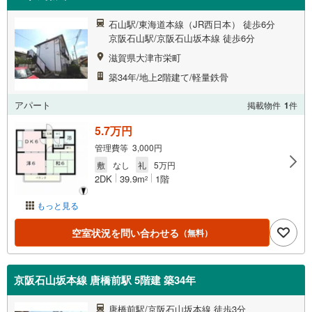
石山駅/東海道本線（JR西日本） 徒歩6分
京阪石山駅/京阪石山坂本線 徒歩6分
滋賀県大津市栄町
築34年/地上2階建て/軽量鉄骨
アパート
掲載物件
1
件
5.7万円
管理費等 3,000円
敷
なし
礼
5万円
2DK
39.9m
1階
2
もっと見る
空室状況を問い合わせる
（無料）
京阪石山坂本線 唐橋前駅 5階建 築34年
唐橋前駅/京阪石山坂本線 徒歩3分