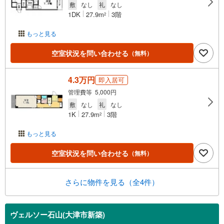
敷
なし
礼
なし
1DK
27.9m
3階
2
もっと見る
空室状況を問い合わせる
（無料）
4.3万円
即入居可
管理費等 5,000円
敷
なし
礼
なし
1K
27.9m
3階
2
もっと見る
空室状況を問い合わせる
（無料）
さらに物件を見る（全4件）
ヴェルソー石山(大津市新築)