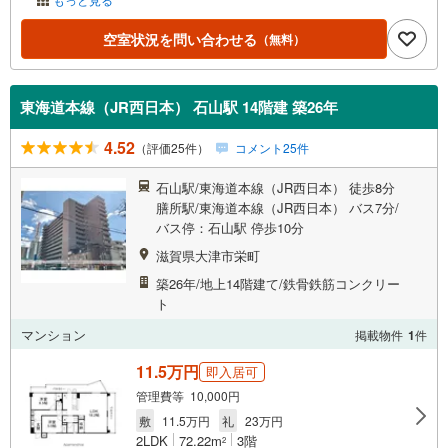
空室状況を問い合わせる
（無料）
東海道本線（JR西日本） 石山駅 14階建 築26年
4.52
（評価25件）
コメント25件
石山駅/東海道本線（JR西日本） 徒歩8分
膳所駅/東海道本線（JR西日本） バス7分/
バス停：石山駅 停歩10分
滋賀県大津市栄町
築26年/地上14階建て/鉄骨鉄筋コンクリー
ト
マンション
掲載物件
1
件
11.5万円
即入居可
管理費等 10,000円
敷
11.5万円
礼
23万円
2LDK
72.22m
3階
2