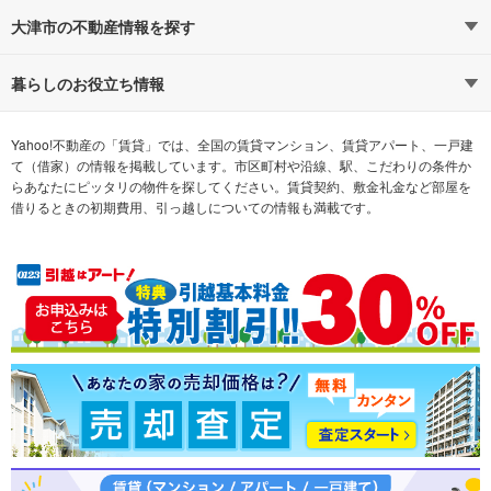
路線・駅から探す
地域から探す
大津市の不動産情報を探す
通勤時間から探す
不動産・住宅
家賃相場から探す
賃貸住宅
暮らしのお役立ち情報
不動産会社から探す
新築マンション
マンションカタログ
希望の条件から探す
中古マンション
教えて！住まいの先生
Yahoo!不動産の「賃貸」では、全国の賃貸マンション、賃貸アパート、一戸建
て（借家）の情報を掲載しています。市区町村や沿線、駅、こだわりの条件か
らあなたにピッタリの物件を探してください。賃貸契約、敷金礼金など部屋を
テーマから探す
新築一戸建て
ランキングから探す
中古一戸建て
借りるときの初期費用、引っ越しについての情報も満載です。
注文住宅
土地
売却査定