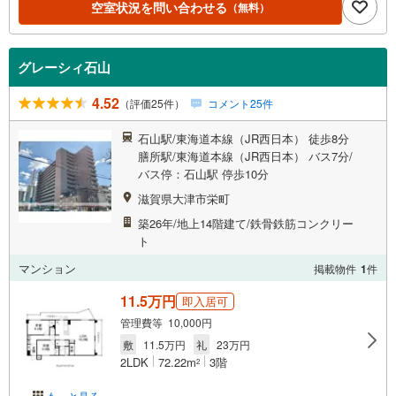
空室状況を問い合わせる
（無料）
グレーシィ石山
4.52
（評価25件）
コメント25件
石山駅/東海道本線（JR西日本） 徒歩8分
膳所駅/東海道本線（JR西日本） バス7分/
バス停：石山駅 停歩10分
滋賀県大津市栄町
築26年/地上14階建て/鉄骨鉄筋コンクリー
ト
マンション
掲載物件
1
件
11.5万円
即入居可
管理費等 10,000円
敷
11.5万円
礼
23万円
2LDK
72.22m
3階
2
もっと見る