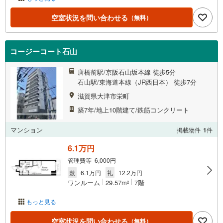
空室状況を問い合わせる
（無料）
コージーコート石山
唐橋前駅/京阪石山坂本線 徒歩5分
石山駅/東海道本線（JR西日本） 徒歩7分
滋賀県大津市栄町
築7年/地上10階建て/鉄筋コンクリート
マンション
掲載物件
1
件
6.1万円
管理費等 6,000円
敷
6.1万円
礼
12.2万円
ワンルーム
29.57m
7階
2
もっと見る
空室状況を問い合わせる
（無料）