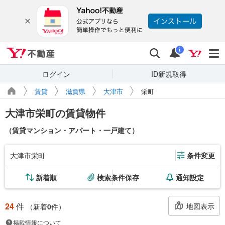
Yahoo!不動産
検索
通知
i
ログイン
ID新規取得
賃貸
滋賀県
大津市
栄町
大津市栄町の賃貸物件
（賃貸マンション・アパート・一戸建て）
大津市栄町
条件変更
新着順
検索条件保存
通知設定
24
件
地図表示
（新着
0
件）
掲載情報について