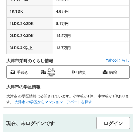
1K/1DK
4.6万円
1LDK/2K/2DK
8.1万円
2LDK/3K/3DK
14.2万円
3LDK/4K以上
13.7万円
Yahoo!くらし
大津市栄町のくらし情報
公共
手続き
防災
病院
施設
大津市の学区情報
大津市 の学区情報は公開されています。小学校が1件、 中学校が1件ありま
す。
大津市 の学区からマンション・アパートを探す
現在、未ログインです
ログイン