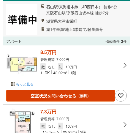
石山駅/東海道本線（JR西日本） 徒歩6分
京阪石山駅/京阪石山坂本線 徒歩7分
滋賀県大津市栄町
築1年未満/地上3階建て/軽量鉄骨
アパート
掲載物件
2
件
8.5万円
管理費等 7,000円
敷
なし
礼
10万円
1LDK
42.02m
1階
2
もっと見る
空室状況を問い合わせる
（無料）
7.3万円
管理費等 7,000円
敷
なし
礼
10万円
ワンルーム
25.93m
2階
2