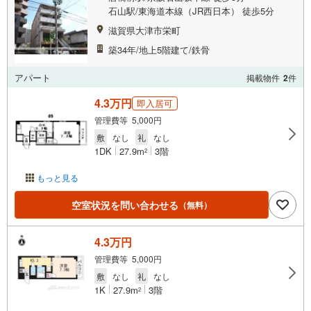
石山駅/東海道本線（JR西日本） 徒歩5分
滋賀県大津市栄町
築34年/地上5階建て/鉄骨
アパート
掲載物件
2
件
4.3万円
即入居可
管理費等 5,000円
敷
なし
礼
なし
1DK
27.9m
3階
2
もっと見る
空室状況を問い合わせる
（無料）
4.3万円
管理費等 5,000円
敷
なし
礼
なし
1K
27.9m
3階
2