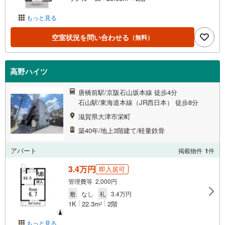
もっと見る
空室状況を問い合わせる
（無料）
高野ハイツ
唐橋前駅/京阪石山坂本線 徒歩4分
石山駅/東海道本線（JR西日本） 徒歩8分
滋賀県大津市栄町
築40年/地上3階建て/軽量鉄骨
アパート
掲載物件
1
件
3.4万円
即入居可
管理費等 2,000円
敷
なし
礼
3.4万円
1K
22.3m
2階
2
もっと見る