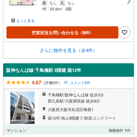
敷
なし
礼
なし
1K
25.6m
2階
2
もっと見る
空室状況を問い合わせる
（無料）
さらに物件を見る（全4件）
阪神なんば線 千鳥橋駅 8階建 築12年
4.67
（評価6件）
コメント6件
千鳥橋駅/阪神なんば線 徒歩3分
西九条駅/大阪環状線 徒歩8分
大阪府大阪市此花区梅香1
築12年/地上8階建て/鉄筋コンクリート
マンション
掲載物件
1
件