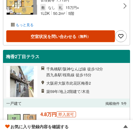
敷
なし
礼
15万円※
1LDK
50.2m
5階
2
もっと見る
空室状況を問い合わせる
（無料）
梅香2丁目テラス
千鳥橋駅/阪神なんば線 徒歩12分
西九条駅/桜島線 徒歩15分
大阪府大阪市此花区梅香2
築59年/地上2階建て/木造
一戸建て
掲載物件
1
件
4.8万円
即入居可
管理費等 10,000円
お気に入り登録内容を確認する
敷
なし
礼
なし