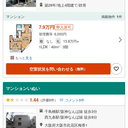
築28年/地上4階建て/鉄骨
マンション
掲載物件
1
件
7.9万円
即入居可
管理費等 6,000円
敷
なし
礼
15.8万円※
1LDK
40m
3階
2
もっと見る
空室状況を問い合わせる
（無料）
マンションいぬい
1.44
（評価9件）
コメント9件
千鳥橋駅/阪神なんば線 徒歩3分
西九条駅/阪神なんば線 徒歩8分
大阪府大阪市此花区梅香1