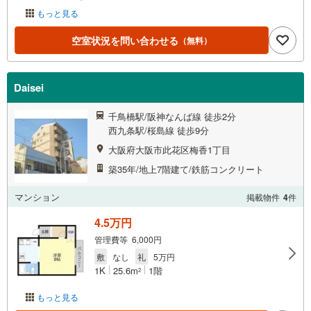
もっと見る
空室状況を問い合わせる
（無料）
Daisei
千鳥橋駅/阪神なんば線 徒歩2分
西九条駅/桜島線 徒歩9分
大阪府大阪市此花区梅香1丁目
築35年/地上7階建て/鉄筋コンクリート
マンション
掲載物件
4
件
4.5万円
管理費等 6,000円
敷
なし
礼
5万円
1K
25.6m
1階
2
もっと見る