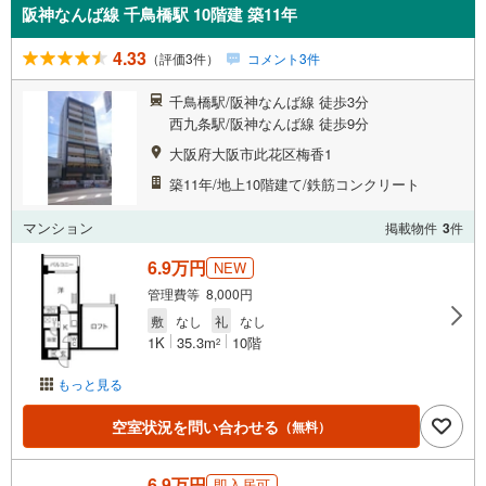
阪神なんば線 千鳥橋駅 10階建 築11年
4.33
（評価3件）
コメント3件
千鳥橋駅/阪神なんば線 徒歩3分
西九条駅/阪神なんば線 徒歩9分
大阪府大阪市此花区梅香1
築11年/地上10階建て/鉄筋コンクリート
マンション
掲載物件
3
件
6.9万円
NEW
管理費等 8,000円
敷
なし
礼
なし
1K
35.3m
10階
2
もっと見る
空室状況を問い合わせる
（無料）
6.9万円
即入居可