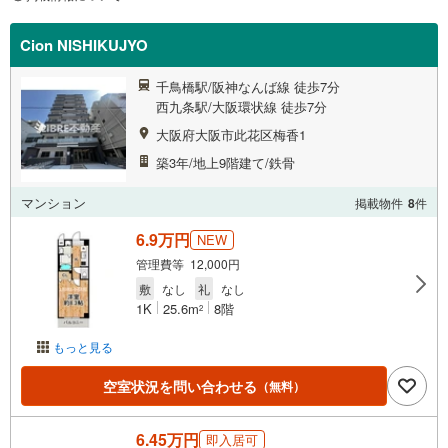
Cion NISHIKUJYO
千鳥橋駅/阪神なんば線 徒歩7分
西九条駅/大阪環状線 徒歩7分
大阪府大阪市此花区梅香1
築3年/地上9階建て/鉄骨
マンション
掲載物件
8
件
6.9万円
NEW
管理費等 12,000円
敷
なし
礼
なし
1K
25.6m
8階
2
もっと見る
空室状況を問い合わせる
（無料）
6.45万円
即入居可