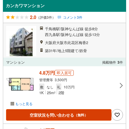
カンカワマンション
2.0
（評価3件）
コメント3件
千鳥橋駅/阪神なんば線 徒歩8分
西九条駅/阪神なんば線 徒歩13分
大阪府大阪市此花区梅香2
築31年/地上5階建て/鉄骨
マンション
掲載物件
3
件
4.8万円
即入居可
管理費等 3,500円
敷
なし
礼
10万円
1K
25m
2階
2
もっと見る
空室状況を問い合わせる
（無料）