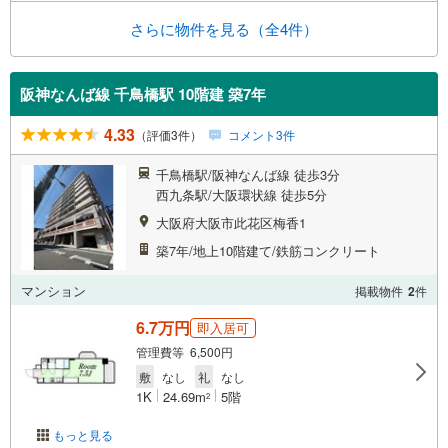
さらに物件を見る（全4件）
阪神なんば線 千鳥橋駅 10階建 築7年
4.33
（評価3件）
コメント3件
千鳥橋駅/阪神なんば線 徒歩3分
西九条駅/大阪環状線 徒歩5分
大阪府大阪市此花区梅香1
築7年/地上10階建て/鉄筋コンクリート
マンション
掲載物件
2
件
6.7万円
即入居可
管理費等 6,500円
敷
なし
礼
なし
1K
24.69m
5階
2
もっと見る