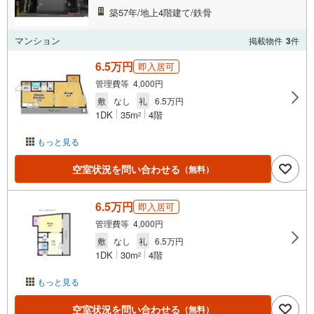
築57年/地上4階建て/鉄骨
マンション
掲載物件
3
件
6.5万円
即入居可
管理費等 4,000円
敷
なし
礼
6.5万円
1DK
35m
4階
2
もっと見る
空室状況を問い合わせる
（無料）
6.5万円
即入居可
管理費等 4,000円
敷
なし
礼
6.5万円
1DK
30m
4階
2
もっと見る
空室状況を問い合わせる
（無料）