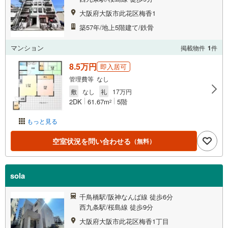
大阪府大阪市此花区梅香1
築57年/地上5階建て/鉄骨
マンション
掲載物件
1
件
8.5万円
即入居可
管理費等 なし
敷
なし
礼
17万円
2DK
61.67m
5階
2
もっと見る
空室状況を問い合わせる
（無料）
sola
千鳥橋駅/阪神なんば線 徒歩6分
西九条駅/桜島線 徒歩9分
大阪府大阪市此花区梅香1丁目