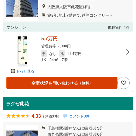
大阪府大阪市此花区梅香1
築8年/地上7階建て/鉄筋コンクリート
マンション
掲載物件
1
件
5.7万円
管理費等 7,000円
敷
なし
礼
11.4万円
1K
24m
7階
2
もっと見る
空室状況を問い合わせる
（無料）
ラグゼ此花
4.33
（評価3件）
コメント3件
千鳥橋駅/阪神なんば線 徒歩3分
西九条駅/阪神なんば線 徒歩6分