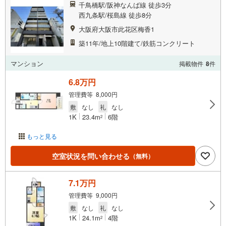
千鳥橋駅/阪神なんば線 徒歩3分
西九条駅/桜島線 徒歩8分
大阪府大阪市此花区梅香1
築11年/地上10階建て/鉄筋コンクリート
マンション
掲載物件
8
件
6.8万円
管理費等 8,000円
敷
なし
礼
なし
1K
23.4m
6階
2
もっと見る
空室状況を問い合わせる
（無料）
7.1万円
管理費等 9,000円
敷
なし
礼
なし
1K
24.1m
4階
2