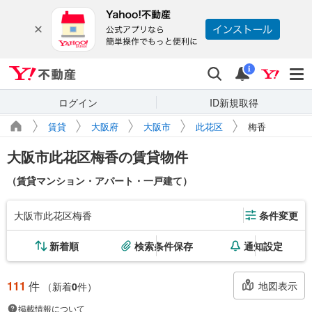
Yahoo!不動産
検索
通知
i
ログイン
ID新規取得
賃貸
大阪府
大阪市
此花区
梅香
大阪市此花区梅香の賃貸物件
（賃貸マンション・アパート・一戸建て）
大阪市此花区梅香
条件変更
新着順
検索条件保存
通知設定
111
件
地図表示
（新着
0
件）
掲載情報について