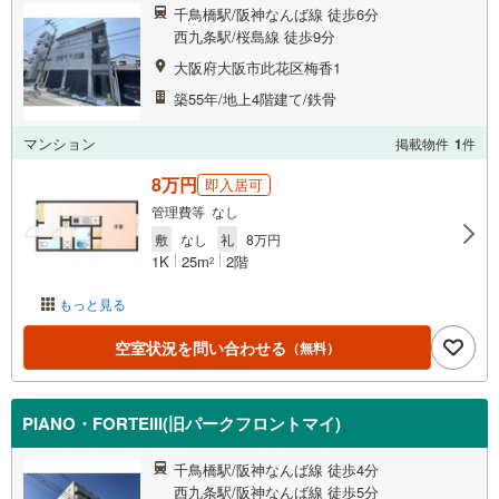
千鳥橋駅/阪神なんば線 徒歩6分
西九条駅/桜島線 徒歩9分
大阪府大阪市此花区梅香1
築55年/地上4階建て/鉄骨
マンション
掲載物件
1
件
8万円
即入居可
管理費等 なし
敷
なし
礼
8万円
1K
25m
2階
2
もっと見る
空室状況を問い合わせる
（無料）
PIANO・FORTEIII(旧パークフロントマイ)
千鳥橋駅/阪神なんば線 徒歩4分
西九条駅/阪神なんば線 徒歩5分