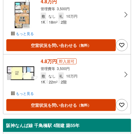
4.8万円
管理費等 3,500円
敷
なし
礼
10万円
1K
18m
2階
2
もっと見る
空室状況を問い合わせる
（無料）
4.8万円
即入居可
管理費等 3,500円
敷
なし
礼
10万円
1K
22m
2階
2
もっと見る
空室状況を問い合わせる
（無料）
阪神なんば線 千鳥橋駅 4階建 築55年