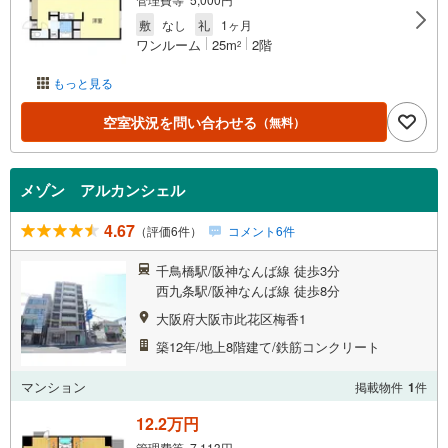
敷
なし
礼
1ヶ月
ワンルーム
25m
2階
2
もっと見る
空室状況を問い合わせる
（無料）
メゾン アルカンシェル
4.67
（評価6件）
コメント6件
千鳥橋駅/阪神なんば線 徒歩3分
西九条駅/阪神なんば線 徒歩8分
大阪府大阪市此花区梅香1
築12年/地上8階建て/鉄筋コンクリート
マンション
掲載物件
1
件
12.2万円
管理費等 7,113円