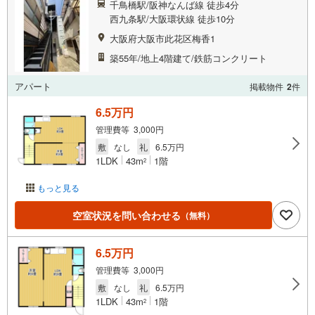
千鳥橋駅/阪神なんば線 徒歩4分
西九条駅/大阪環状線 徒歩10分
大阪府大阪市此花区梅香1
築55年/地上4階建て/鉄筋コンクリート
アパート
掲載物件
2
件
6.5万円
管理費等 3,000円
敷
なし
礼
6.5万円
1LDK
43m
1階
2
もっと見る
空室状況を問い合わせる
（無料）
6.5万円
管理費等 3,000円
敷
なし
礼
6.5万円
1LDK
43m
1階
2