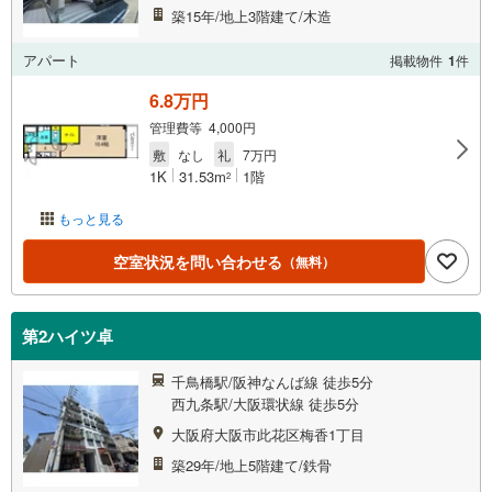
築15年/地上3階建て/木造
アパート
掲載物件
1
件
6.8万円
管理費等 4,000円
敷
なし
礼
7万円
1K
31.53m
1階
2
もっと見る
空室状況を問い合わせる
（無料）
第2ハイツ卓
千鳥橋駅/阪神なんば線 徒歩5分
西九条駅/大阪環状線 徒歩5分
大阪府大阪市此花区梅香1丁目
築29年/地上5階建て/鉄骨