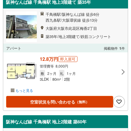
阪神なんば線 千鳥橋駅 地上3階建て 築35年
千鳥橋駅/阪神なんば線 徒歩6分
西九条駅/大阪環状線 徒歩13分
大阪府大阪市此花区梅香2丁目
築35年/地上3階建て/鉄筋コンクリート
アパート
掲載物件
1
件
12.8万円
即入居可
管理費等 8,000円
敷
2ヶ月
礼
1ヶ月
3LDK
80m
2階
2
もっと見る
空室状況を問い合わせる
（無料）
阪神なんば線 千鳥橋駅 地上2階建 築60年