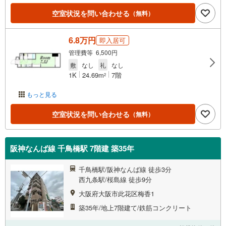
空室状況を問い合わせる
（無料）
6.8万円
即入居可
管理費等 6,500円
敷
なし
礼
なし
1K
24.69m
7階
2
もっと見る
空室状況を問い合わせる
（無料）
阪神なんば線 千鳥橋駅 7階建 築35年
千鳥橋駅/阪神なんば線 徒歩3分
西九条駅/桜島線 徒歩9分
大阪府大阪市此花区梅香1
築35年/地上7階建て/鉄筋コンクリート