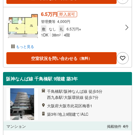
6.5万円
即入居可
管理費等 4,000円
敷
なし
礼
6.5万円※
1DK
38m
4階
2
もっと見る
空室状況を問い合わせる
（無料）
阪神なんば線 千鳥橋駅 9階建 築3年
千鳥橋駅/阪神なんば線 徒歩5分
西九条駅/大阪環状線 徒歩7分
大阪府大阪市此花区梅香1
築3年/地上9階建て/ALC
マンション
掲載物件
4
件