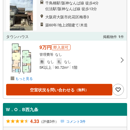
千鳥橋駅/阪神なんば線 徒歩4分
伝法駅/阪神なんば線 徒歩13分
大阪府大阪市此花区梅香3
築60年/地上2階建て/木造
タウンハウス
掲載物件
1
件
9万円
即入居可
管理費等 なし
敷
なし
礼
なし
5K以上
90.72m
1階
2
もっと見る
空室状況を問い合わせる
（無料）
W．O．B西九条
4.33
（評価3件）
コメント3件