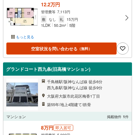
12.2万円
管理費等 7,113円
敷
なし
礼
15万円
1LDK
50.2m
5階
2
もっと見る
空室状況を問い合わせる
（無料）
グランドコート西九条(旧高橋マンション)
千鳥橋駅/阪神なんば線 徒歩6分
西九条駅/阪神なんば線 徒歩9分
大阪府大阪市此花区梅香1丁目
築55年/地上4階建て/鉄骨
マンション
掲載物件
1
件
8万円
即入居可
管理費等 5,000円