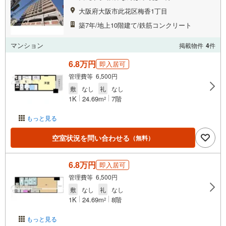
大阪府大阪市此花区梅香1丁目
築7年/地上10階建て/鉄筋コンクリート
マンション
掲載物件
4
件
6.8万円
即入居可
管理費等 6,500円
敷
なし
礼
なし
1K
24.69m
7階
2
もっと見る
空室状況を問い合わせる
（無料）
6.8万円
即入居可
管理費等 6,500円
敷
なし
礼
なし
1K
24.69m
8階
2
もっと見る