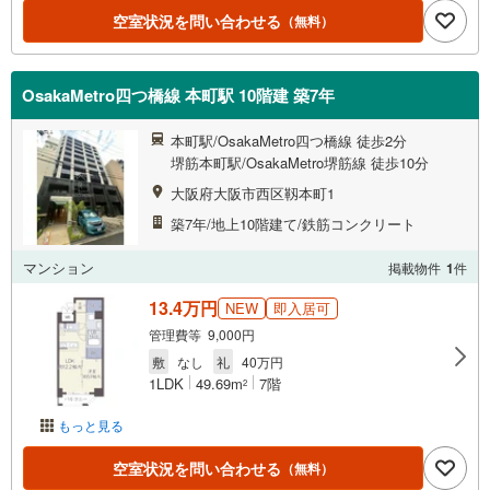
空室状況を問い合わせる
（無料）
OsakaMetro四つ橋線 本町駅 10階建 築7年
本町駅/OsakaMetro四つ橋線 徒歩2分
堺筋本町駅/OsakaMetro堺筋線 徒歩10分
大阪府大阪市西区靱本町1
築7年/地上10階建て/鉄筋コンクリート
マンション
掲載物件
1
件
13.4万円
NEW
即入居可
管理費等 9,000円
敷
なし
礼
40万円
1LDK
49.69m
7階
2
もっと見る
空室状況を問い合わせる
（無料）