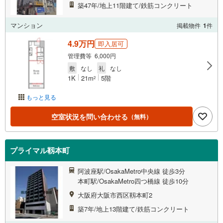
築47年/地上11階建て/鉄筋コンクリート
マンション
掲載物件
1
件
4.9万円
即入居可
管理費等 6,000円
敷
なし
礼
なし
1K
21m
5階
2
もっと見る
空室状況を問い合わせる
（無料）
プライマル靱本町
阿波座駅/OsakaMetro中央線 徒歩3分
本町駅/OsakaMetro四つ橋線 徒歩10分
大阪府大阪市西区靱本町2
築7年/地上13階建て/鉄筋コンクリート