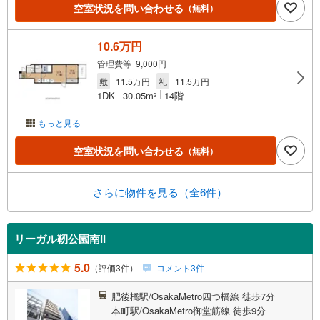
空室状況を問い合わせる
（無料）
10.6万円
管理費等 9,000円
敷
11.5万円
礼
11.5万円
1DK
30.05m
14階
2
もっと見る
空室状況を問い合わせる
（無料）
さらに物件を見る（全6件）
リーガル靭公園南II
5.0
（評価3件）
コメント3件
肥後橋駅/OsakaMetro四つ橋線 徒歩7分
本町駅/OsakaMetro御堂筋線 徒歩9分