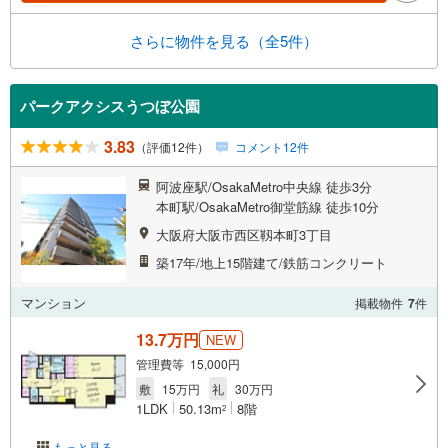
さらに物件を見る（全5件）
パークアクシスうつぼ公園
3.83
（評価12件）
コメント12件
阿波座駅/OsakaMetro中央線 徒歩3分
本町駅/OsakaMetro御堂筋線 徒歩10分
大阪府大阪市西区靱本町3丁目
築17年/地上15階建て/鉄筋コンクリート
マンション
掲載物件
7
件
13.7万円
NEW
管理費等 15,000円
敷
15万円
礼
30万円
1LDK
50.13m
8階
2
もっと見る