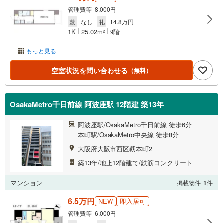
管理費等 8,000円
敷
なし
礼
14.8万円
1K
25.02m
9階
2
もっと見る
空室状況を問い合わせる
（無料）
OsakaMetro千日前線 阿波座駅 12階建 築13年
阿波座駅/OsakaMetro千日前線 徒歩6分
本町駅/OsakaMetro中央線 徒歩8分
大阪府大阪市西区靱本町2
築13年/地上12階建て/鉄筋コンクリート
マンション
掲載物件
1
件
6.5万円
NEW
即入居可
管理費等 6,000円