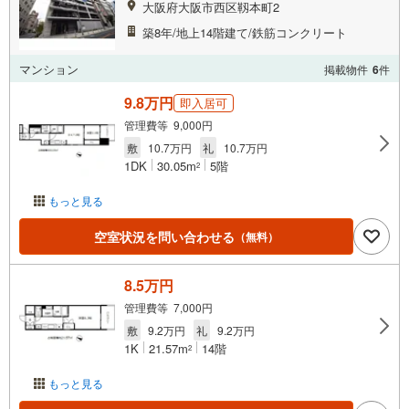
大阪府大阪市西区靱本町2
築8年/地上14階建て/鉄筋コンクリート
マンション
掲載物件
6
件
9.8万円
即入居可
管理費等 9,000円
敷
10.7万円
礼
10.7万円
1DK
30.05m
5階
2
もっと見る
空室状況を問い合わせる
（無料）
8.5万円
管理費等 7,000円
敷
9.2万円
礼
9.2万円
1K
21.57m
14階
2
もっと見る