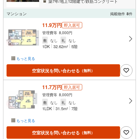
築7年/地上12階建て/鉄筋コンクリート
マンション
掲載物件
8
件
11.9万円
即入居可
管理費等 8,000円
敷
なし
礼
なし
1DK
32.62m
5階
2
もっと見る
空室状況を問い合わせる
（無料）
11.7万円
即入居可
管理費等 8,000円
敷
なし
礼
なし
1LDK
31.5m
7階
2
もっと見る
空室状況を問い合わせる
（無料）