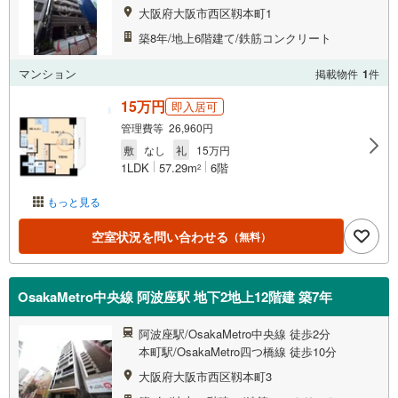
大阪府大阪市西区靱本町1
築8年/地上6階建て/鉄筋コンクリート
マンション
掲載物件
1
件
15万円
即入居可
管理費等 26,960円
敷
なし
礼
15万円
1LDK
57.29m
6階
2
もっと見る
空室状況を問い合わせる
（無料）
OsakaMetro中央線 阿波座駅 地下2地上12階建 築7年
阿波座駅/OsakaMetro中央線 徒歩2分
本町駅/OsakaMetro四つ橋線 徒歩10分
大阪府大阪市西区靱本町3