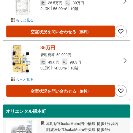
敷
26.5万円
礼
30万円
2LDK
56.09m
10階
2
もっと見る
空室状況を問い合わせる
（無料）
35万円
管理費等 50,000円
敷
49万円
礼
98万円
3LDK
74.33m
10階
2
もっと見る
空室状況を問い合わせる
（無料）
オリエンタル靱本町
本町駅/OsakaMetro四つ橋線 徒歩1分以内
阿波座駅/OsakaMetro中央線 徒歩5分