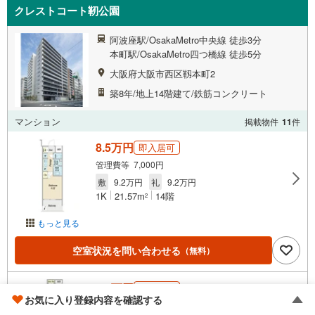
クレストコート靭公園
阿波座駅/OsakaMetro中央線 徒歩3分
本町駅/OsakaMetro四つ橋線 徒歩5分
大阪府大阪市西区靱本町2
築8年/地上14階建て/鉄筋コンクリート
マンション
掲載物件
11
件
8.5万円
即入居可
管理費等 7,000円
敷
9.2万円
礼
9.2万円
1K
21.57m
14階
2
もっと見る
空室状況を問い合わせる
（無料）
9.6万円
即入居可
お気に入り登録内容を確認する
管理費等 9,000円