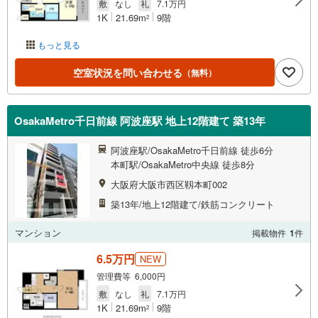
敷
なし
礼
7.1万円
1K
21.69m
9階
2
もっと見る
空室状況を問い合わせる
（無料）
OsakaMetro千日前線 阿波座駅 地上12階建て 築13年
阿波座駅/OsakaMetro千日前線 徒歩6分
本町駅/OsakaMetro中央線 徒歩8分
大阪府大阪市西区靱本町002
築13年/地上12階建て/鉄筋コンクリート
マンション
掲載物件
1
件
6.5万円
NEW
管理費等 6,000円
敷
なし
礼
7.1万円
1K
21.69m
9階
2