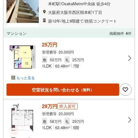
本町駅/OsakaMetro中央線 徒歩4分
大阪府大阪市西区靱本町1丁目
築12年/地上9階建て/鉄筋コンクリート
マンション
掲載物件
4
件
25万円
管理費等 20,000円
敷
50万円
礼
25万円
1LDK
63.48m
7階
2
もっと見る
空室状況を問い合わせる
（無料）
29万円
即入居可
管理費等 20,000円
敷
58万円
礼
29万円
1LDK
63.48m
5階
2