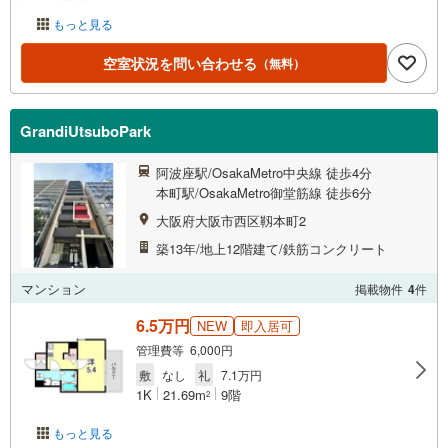
もっと見る
空室状況を問い合わせる
（無料）
GrandiUtsuboPark
阿波座駅/OsakaMetro中央線 徒歩4分
本町駅/OsakaMetro御堂筋線 徒歩6分
大阪府大阪市西区靱本町2
築13年/地上12階建て/鉄筋コンクリート
マンション
掲載物件
4
件
6.5万円
NEW
即入居可
管理費等 6,000円
敷
なし
礼
7.1万円
1K
21.69m
9階
2
もっと見る