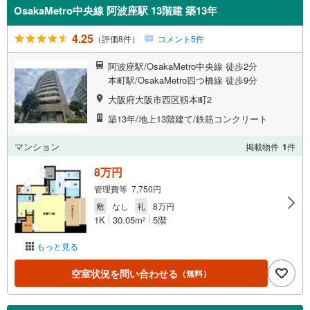
OsakaMetro中央線 阿波座駅 13階建 築13年
4.25
（評価8件）
コメント5件
阿波座駅/OsakaMetro中央線 徒歩2分
本町駅/OsakaMetro四つ橋線 徒歩9分
大阪府大阪市西区靱本町2
築13年/地上13階建て/鉄筋コンクリート
マンション
掲載物件
1
件
8万円
管理費等 7,750円
敷
なし
礼
8万円
1K
30.05m
5階
2
もっと見る
空室状況を問い合わせる
（無料）