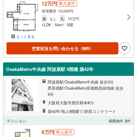
12万円
即入居可
管理費等 10,000円
敷
なし
礼
10万円
1LDK
54m
5階
2
もっと見る
空室状況を問い合わせる
（無料）
OsakaMetro中央線 阿波座駅 9階建 築42年
阿波座駅/OsakaMetro中央線 徒歩3分
西長堀駅/OsakaMetro長堀鶴見緑地線 徒歩
9分
大阪府大阪市西区靱本町3
築42年/地上9階建て/鉄筋コンクリート
マンション
掲載物件
2
件
6万円
即入居可