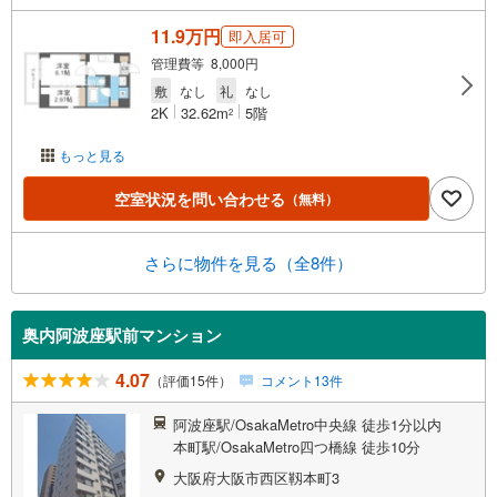
11.9万円
即入居可
管理費等 8,000円
敷
なし
礼
なし
2K
32.62m
5階
2
もっと見る
空室状況を問い合わせる
（無料）
さらに物件を見る（全8件）
奥内阿波座駅前マンション
4.07
（評価15件）
コメント13件
阿波座駅/OsakaMetro中央線 徒歩1分以内
本町駅/OsakaMetro四つ橋線 徒歩10分
大阪府大阪市西区靱本町3