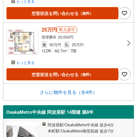
もっと見る
空室状況を問い合わせる
（無料）
25万円
即入居可
管理費等 20,000円
敷
50万円
礼
25万円
1LDK
62.7m
7階
2
もっと見る
空室状況を問い合わせる
（無料）
さらに物件を見る（全4件）
OsakaMetro中央線 阿波座駅 14階建 築8年
阿波座駅/OsakaMetro中央線 徒歩4分
本町駅/OsakaMetro御堂筋線 徒歩7分