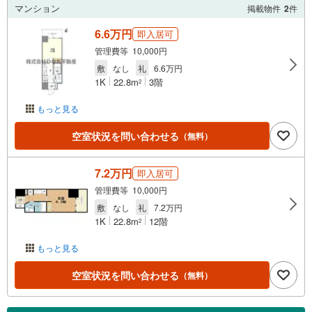
マンション
掲載物件
2
件
6.6万円
即入居可
管理費等 10,000円
敷
なし
礼
6.6万円
1K
22.8m
3階
2
もっと見る
空室状況を問い合わせる
（無料）
7.2万円
即入居可
管理費等 10,000円
敷
なし
礼
7.2万円
1K
22.8m
12階
2
もっと見る
空室状況を問い合わせる
（無料）