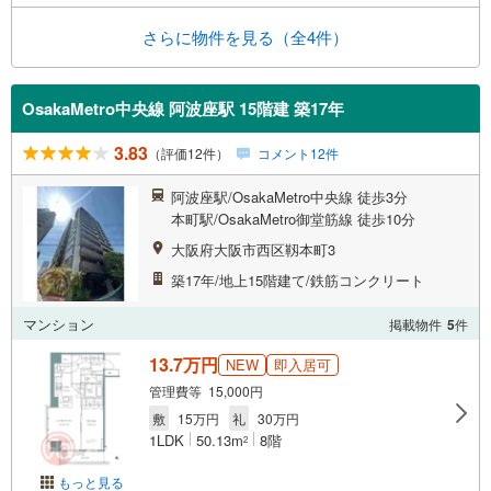
さらに物件を見る（全4件）
OsakaMetro中央線 阿波座駅 15階建 築17年
3.83
（評価12件）
コメント12件
阿波座駅/OsakaMetro中央線 徒歩3分
本町駅/OsakaMetro御堂筋線 徒歩10分
大阪府大阪市西区靱本町3
築17年/地上15階建て/鉄筋コンクリート
マンション
掲載物件
5
件
13.7万円
NEW
即入居可
管理費等 15,000円
敷
15万円
礼
30万円
1LDK
50.13m
8階
2
もっと見る