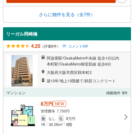
さらに物件を見る（全7件）
リーガル岡崎橋
4.25
（評価8件）
コメント5件
阿波座駅/OsakaMetro中央線 徒歩1分以内
本町駅/OsakaMetro御堂筋線 徒歩9分
大阪府大阪市西区靱本町2
築13年/地上13階建て/鉄筋コンクリート
マンション
掲載物件
3
件
8万円
NEW
管理費等 7,750円
敷
なし
礼
8万円
1K
30.05m
8階
2