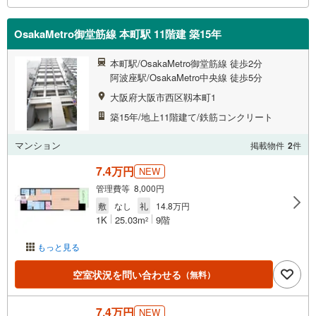
OsakaMetro御堂筋線 本町駅 11階建 築15年
本町駅/OsakaMetro御堂筋線 徒歩2分
阿波座駅/OsakaMetro中央線 徒歩5分
大阪府大阪市西区靱本町1
築15年/地上11階建て/鉄筋コンクリート
マンション
掲載物件
2
件
7.4万円
NEW
管理費等 8,000円
敷
なし
礼
14.8万円
1K
25.03m
9階
2
もっと見る
空室状況を問い合わせる
（無料）
7.4万円
NEW