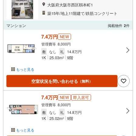
大阪府大阪市西区靱本町1
築15年/地上11階建て/鉄筋コンクリート
マンション
掲載物件
2
件
7.4万円
NEW
管理費等 8,000円
敷
なし
礼
14.8万円
1K
25.03m
9階
2
もっと見る
空室状況を問い合わせる
（無料）
7.4万円
NEW
即入居可
管理費等 8,000円
敷
なし
礼
14.8万円
1K
25.02m
9階
2
もっと見る