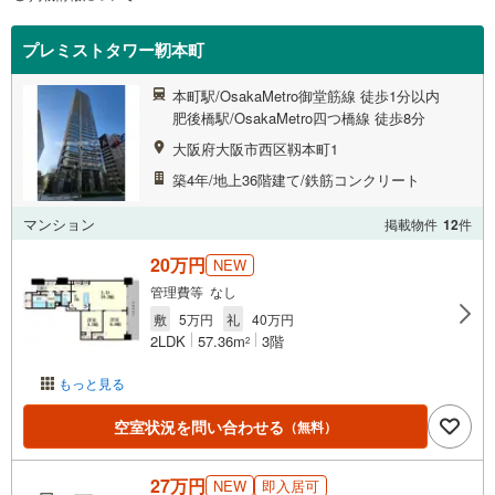
プレミストタワー靭本町
本町駅/OsakaMetro御堂筋線 徒歩1分以内
肥後橋駅/OsakaMetro四つ橋線 徒歩8分
大阪府大阪市西区靱本町1
築4年/地上36階建て/鉄筋コンクリート
マンション
掲載物件
12
件
20万円
NEW
管理費等 なし
敷
5万円
礼
40万円
2LDK
57.36m
3階
2
もっと見る
空室状況を問い合わせる
（無料）
27万円
NEW
即入居可