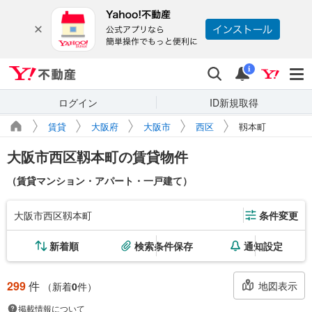
Yahoo!不動産
検索
通知
i
ログイン
ID新規取得
賃貸
大阪府
大阪市
西区
靱本町
大阪市西区靱本町の賃貸物件
（賃貸マンション・アパート・一戸建て）
大阪市西区靱本町
条件変更
新着順
検索条件保存
通知設定
299
件
地図表示
（新着
0
件）
掲載情報について