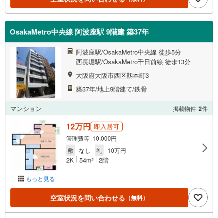
OsakaMetro中央線 阿波座駅 9階建 築37年
阿波座駅/OsakaMetro中央線 徒歩5分
西長堀駅/OsakaMetro千日前線 徒歩13分
大阪府大阪市西区靱本町3
築37年/地上9階建て/鉄骨
マンション
掲載物件
2
件
12万円
即入居可
管理費等 10,000円
敷
なし
礼
10万円
2K
54m
2階
2
もっと見る
空室状況を問い合わせる
（無料）