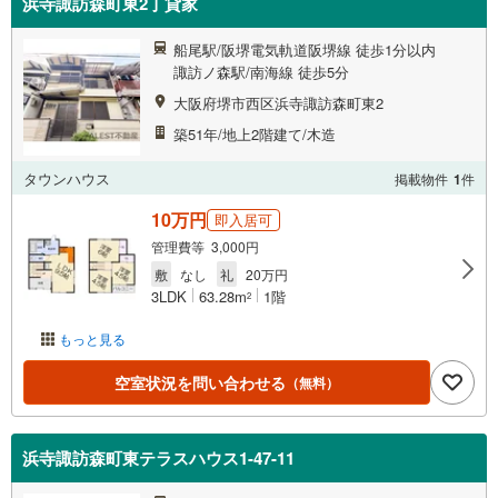
浜寺諏訪森町東2丁貸家
船尾駅/阪堺電気軌道阪堺線 徒歩1分以内
諏訪ノ森駅/南海線 徒歩5分
大阪府堺市西区浜寺諏訪森町東2
築51年/地上2階建て/木造
タウンハウス
掲載物件
1
件
10万円
即入居可
管理費等 3,000円
敷
なし
礼
20万円
3LDK
63.28m
1階
2
もっと見る
空室状況を問い合わせる
（無料）
浜寺諏訪森町東テラスハウス1-47-11