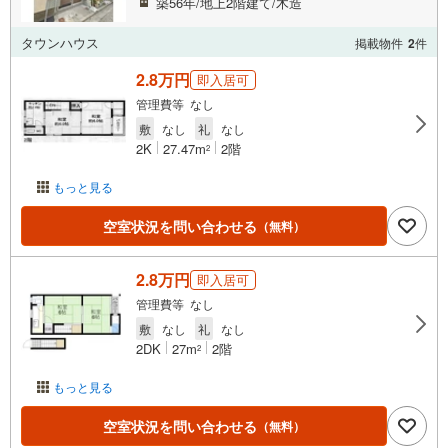
築56年/地上2階建て/木造
タウンハウス
掲載物件
2
件
2.8万円
即入居可
管理費等 なし
敷
なし
礼
なし
2K
27.47m
2階
2
もっと見る
空室状況を問い合わせる
（無料）
2.8万円
即入居可
管理費等 なし
敷
なし
礼
なし
2DK
27m
2階
2
もっと見る
空室状況を問い合わせる
（無料）