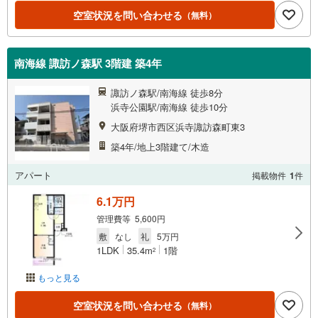
空室状況を問い合わせる
（無料）
南海線 諏訪ノ森駅 3階建 築4年
諏訪ノ森駅/南海線 徒歩8分
浜寺公園駅/南海線 徒歩10分
大阪府堺市西区浜寺諏訪森町東3
築4年/地上3階建て/木造
アパート
掲載物件
1
件
6.1万円
管理費等 5,600円
敷
なし
礼
5万円
1LDK
35.4m
1階
2
もっと見る
空室状況を問い合わせる
（無料）