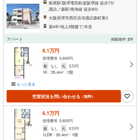
船尾駅/阪堺電気軌道阪堺線 徒歩7分
諏訪ノ森駅/南海線 徒歩8分
大阪府堺市西区浜寺諏訪森町東3
築4年/地上3階建て/木造
アパート
掲載物件
2
件
6.1万円
管理費等 5,600円
敷
なし
礼
5万円
1K
35.4m
1階
2
もっと見る
空室状況を問い合わせる
（無料）
6.1万円
管理費等 5,600円
敷
なし
礼
5万円
1LDK
35.4m
1階
2