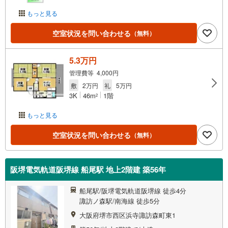
もっと見る
空室状況を問い合わせる
（無料）
5.3万円
管理費等 4,000円
敷
2万円
礼
5万円
3K
46m
1階
2
もっと見る
空室状況を問い合わせる
（無料）
阪堺電気軌道阪堺線 船尾駅 地上2階建 築56年
船尾駅/阪堺電気軌道阪堺線 徒歩4分
諏訪ノ森駅/南海線 徒歩5分
大阪府堺市西区浜寺諏訪森町東1