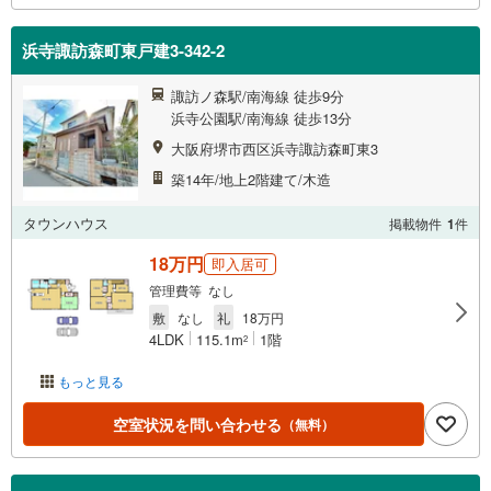
浜寺諏訪森町東戸建3-342-2
諏訪ノ森駅/南海線 徒歩9分
浜寺公園駅/南海線 徒歩13分
大阪府堺市西区浜寺諏訪森町東3
築14年/地上2階建て/木造
タウンハウス
掲載物件
1
件
18万円
即入居可
管理費等 なし
敷
なし
礼
18万円
4LDK
115.1m
1階
2
もっと見る
空室状況を問い合わせる
（無料）