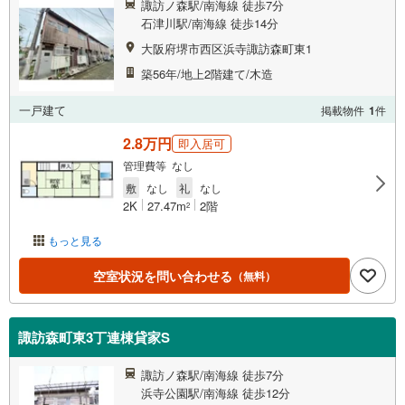
諏訪ノ森駅/南海線 徒歩7分
石津川駅/南海線 徒歩14分
大阪府堺市西区浜寺諏訪森町東1
築56年/地上2階建て/木造
一戸建て
掲載物件
1
件
2.8万円
即入居可
管理費等 なし
敷
なし
礼
なし
2K
27.47m
2階
2
もっと見る
空室状況を問い合わせる
（無料）
諏訪森町東3丁連棟貸家S
諏訪ノ森駅/南海線 徒歩7分
浜寺公園駅/南海線 徒歩12分