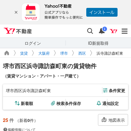
Yahoo!不動産
検索
通知
i
ログイン
ID新規取得
賃貸
大阪府
堺市
西区
浜寺諏訪森町東
堺市西区浜寺諏訪森町東の賃貸物件
（賃貸マンション・アパート・一戸建て）
堺市西区浜寺諏訪森町東
条件変更
新着順
検索条件保存
通知設定
25
件
地図表示
（新着
0
件）
掲載情報について