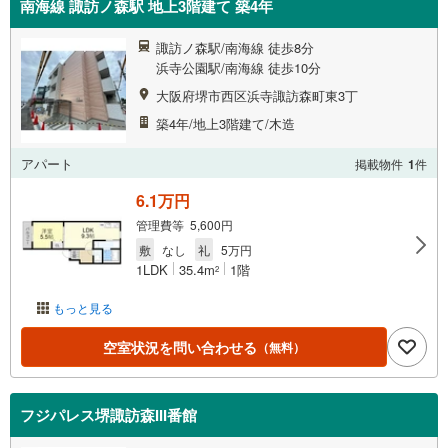
南海線 諏訪ノ森駅 地上3階建て 築4年
諏訪ノ森駅/南海線 徒歩8分
浜寺公園駅/南海線 徒歩10分
大阪府堺市西区浜寺諏訪森町東3丁
築4年/地上3階建て/木造
アパート
掲載物件
1
件
6.1万円
管理費等 5,600円
敷
なし
礼
5万円
1LDK
35.4m
1階
2
もっと見る
空室状況を問い合わせる
（無料）
フジパレス堺諏訪森III番館