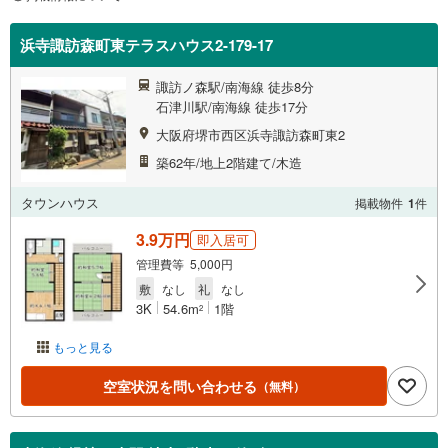
浜寺諏訪森町東テラスハウス2-179-17
諏訪ノ森駅/南海線 徒歩8分
石津川駅/南海線 徒歩17分
大阪府堺市西区浜寺諏訪森町東2
築62年/地上2階建て/木造
タウンハウス
掲載物件
1
件
3.9万円
即入居可
管理費等 5,000円
敷
なし
礼
なし
3K
54.6m
1階
2
もっと見る
空室状況を問い合わせる
（無料）