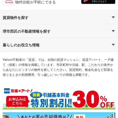
物件比較が手軽にできる
賃貸物件を探す
路線・駅から探す
地域から探す
堺市西区の不動産情報を探す
通勤時間から探す
不動産・住宅
家賃相場から探す
賃貸住宅
暮らしのお役立ち情報
不動産会社から探す
新築マンション
マンションカタログ
希望の条件から探す
中古マンション
教えて！住まいの先生
Yahoo!不動産の「賃貸」では、全国の賃貸マンション、賃貸アパート、一戸建
て（借家）の情報を掲載しています。市区町村や沿線、駅、こだわりの条件か
らあなたにピッタリの物件を探してください。賃貸契約、敷金礼金など部屋を
テーマから探す
新築一戸建て
ランキングから探す
中古一戸建て
借りるときの初期費用、引っ越しについての情報も満載です。
注文住宅
土地
売却査定