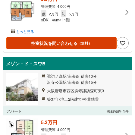
管理費等 4,000円
敷
2万円
礼
5万円
3DK
46m
1階
2
もっと見る
空室状況を問い合わせる
（無料）
メゾン・ド・スワB
諏訪ノ森駅/南海線 徒歩10分
浜寺公園駅/南海線 徒歩15分
大阪府堺市西区浜寺諏訪森町東3
築37年/地上2階建て/軽量鉄骨
アパート
掲載物件
1
件
5.3万円
管理費等 4,000円