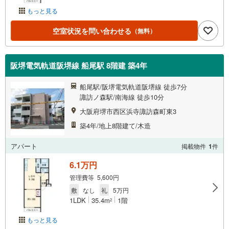
もっと見る
空室状況を問い合わせる
（無料）
阪堺電気軌道阪堺線 船尾駅 8階建 築4年
船尾駅/阪堺電気軌道阪堺線 徒歩7分
諏訪ノ森駅/南海線 徒歩10分
大阪府堺市西区浜寺諏訪森町東3
築4年/地上8階建て/木造
アパート
掲載物件
1
件
6.1万円
管理費等 5,600円
敷
なし
礼
5万円
1LDK
35.4m
1階
2
もっと見る