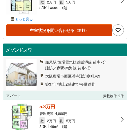
敷
2万円
礼
5万円
3DK
46m
1階
2
もっと見る
空室状況を問い合わせる
（無料）
メゾンドスワ
船尾駅/阪堺電気軌道阪堺線 徒歩7分
諏訪ノ森駅/南海線 徒歩9分
大阪府堺市西区浜寺諏訪森町東3
築37年/地上2階建て/軽量鉄骨
アパート
掲載物件
2
件
5.3万円
管理費等 4,000円
敷
2万円
礼
5万円
3DK
46m
1階
2