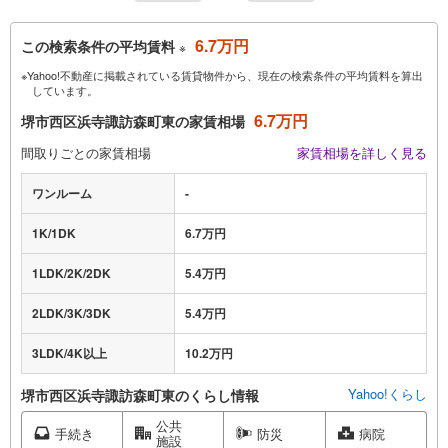
6.7万円
この検索条件の平均賃料
※
※Yahoo!不動産に掲載されている賃貸物件から、現在の検索条件の平均賃料を算出
しています。
6.7万円
堺市西区浜寺諏訪森町東の家賃相場
間取りごとの家賃相場
家賃相場を詳しく見る
ワンルーム
-
1K/1DK
6.7万円
1LDK/2K/2DK
5.4万円
2LDK/3K/3DK
5.4万円
3LDK/4K以上
10.2万円
Yahoo!くらし
堺市西区浜寺諏訪森町東のくらし情報
公共
手続き
防災
病院
施設