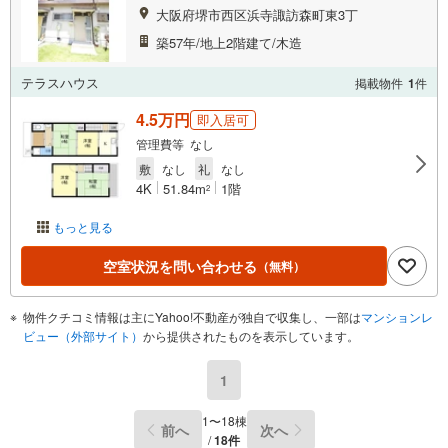
大阪府堺市西区浜寺諏訪森町東3丁
築57年/地上2階建て/木造
テラスハウス
掲載物件
1
件
4.5万円
即入居可
管理費等 なし
敷
なし
礼
なし
4K
51.84m
1階
2
もっと見る
空室状況を問い合わせる
（無料）
物件クチコミ情報は主にYahoo!不動産が独自で収集し、一部は
マンションレ
ビュー（外部サイト）
から提供されたものを表示しています。
1
1〜18棟
前へ
次へ
/
18件