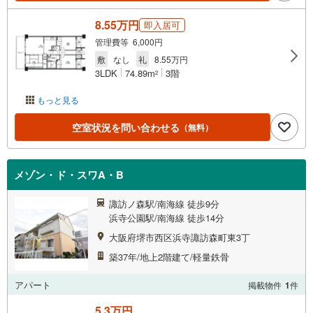
8.55万円
即入居可
管理費等 6,000円
敷
なし
礼
8.55万円
3LDK
74.89m
3階
2
もっと見る
空室状況を問い合わせる
（無料）
メゾン・ド・スワA・B
諏訪ノ森駅/南海線 徒歩9分
浜寺公園駅/南海線 徒歩14分
大阪府堺市西区浜寺諏訪森町東3丁
築37年/地上2階建て/軽量鉄骨
アパート
掲載物件
1
件
5.3万円