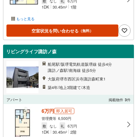
敷
なし
礼
6万円
1DK
30.45m
1階
2
もっと見る
空室状況を問い合わせる
（無料）
リビングライフ諏訪ノ森
船尾駅/阪堺電気軌道阪堺線 徒歩4分
諏訪ノ森駅/南海線 徒歩5分
大阪府堺市西区浜寺諏訪森町東1
築4年/地上3階建て/木造
アパート
掲載物件
3
件
6万円
即入居可
管理費等 6,500円
敷
なし
礼
6万円
1DK
30.45m
2階
2