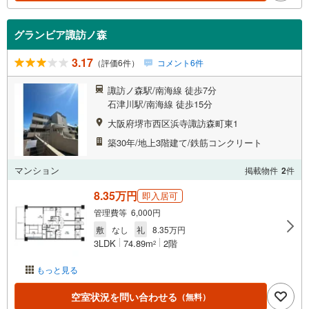
グランビア諏訪ノ森
3.17
（評価6件）
コメント6件
諏訪ノ森駅/南海線 徒歩7分
石津川駅/南海線 徒歩15分
大阪府堺市西区浜寺諏訪森町東1
築30年/地上3階建て/鉄筋コンクリート
マンション
掲載物件
2
件
8.35万円
即入居可
管理費等 6,000円
敷
なし
礼
8.35万円
3LDK
74.89m
2階
2
もっと見る
空室状況を問い合わせる
（無料）