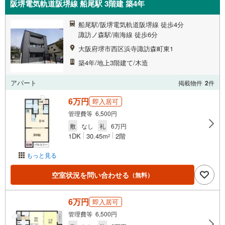
阪堺電気軌道阪堺線 船尾駅 3階建 築4年
船尾駅/阪堺電気軌道阪堺線 徒歩4分
諏訪ノ森駅/南海線 徒歩6分
大阪府堺市西区浜寺諏訪森町東1
築4年/地上3階建て/木造
アパート
掲載物件
2
件
6万円
即入居可
管理費等 6,500円
敷
なし
礼
6万円
1DK
30.45m
2階
2
もっと見る
空室状況を問い合わせる
（無料）
6万円
即入居可
管理費等 6,500円