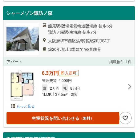
シャーメゾン諏訪ノ森
船尾駅/阪堺電気軌道阪堺線 徒歩6分
諏訪ノ森駅/南海線 徒歩7分
大阪府堺市西区浜寺諏訪森町東3丁
築20年/地上2階建て/軽量鉄骨
アパート
掲載物件
1
件
6.3万円
即入居可
管理費等 4,000円
敷
2万円
礼
8万円
1LDK
37.5m
2階
2
もっと見る
空室状況を問い合わせる
（無料）