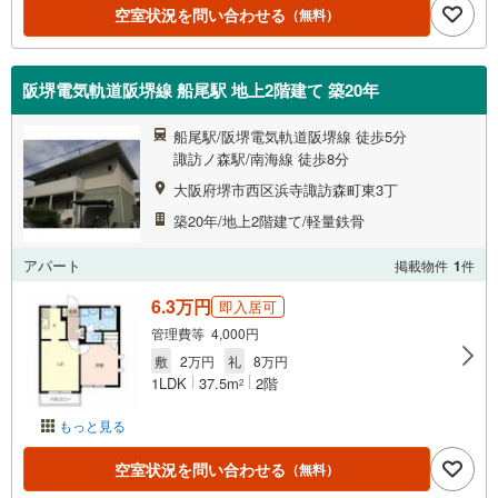
空室状況を問い合わせる
（無料）
阪堺電気軌道阪堺線 船尾駅 地上2階建て 築20年
船尾駅/阪堺電気軌道阪堺線 徒歩5分
諏訪ノ森駅/南海線 徒歩8分
大阪府堺市西区浜寺諏訪森町東3丁
築20年/地上2階建て/軽量鉄骨
アパート
掲載物件
1
件
6.3万円
即入居可
管理費等 4,000円
敷
2万円
礼
8万円
1LDK
37.5m
2階
2
もっと見る
空室状況を問い合わせる
（無料）