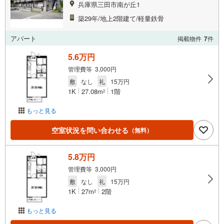
兵庫県三田市南が丘1
築29年/地上2階建て/軽量鉄骨
アパート
掲載物件
7
件
5.6万円
管理費等 3,000円
敷
なし
礼
15万円
1K
27.08m
1階
2
もっと見る
空室状況を問い合わせる
（無料）
5.8万円
管理費等 3,000円
敷
なし
礼
15万円
1K
27m
2階
2
もっと見る