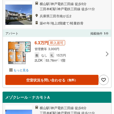
横山駅/神戸電鉄三田線 徒歩5分
三田本町駅/神戸電鉄三田線 徒歩11分
兵庫県三田市南が丘2
築41年/地上2階建て/軽量鉄骨
アパート
掲載物件
1
件
6.3万円
即入居可
管理費等 3,000円
敷
なし
礼
15万円
2LDK
53.76m
1階
2
もっと見る
空室状況を問い合わせる
（無料）
メゾクレール・ナカモトA
横山駅/神戸電鉄三田線 徒歩6分
三田本町駅/神戸電鉄三田線 徒歩11分