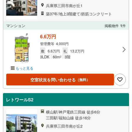
兵庫県三田市南が丘1
築37年/地上3階建て/鉄筋コンクリート
マンション
掲載物件
1
件
6.6万円
管理費等 4,000円
敷
6.6万円
礼
13.2万円
3LDK
60m
3階
2
もっと見る
空室状況を問い合わせる
（無料）
レトワールS2
横山駅/神戸電鉄三田線 徒歩6分
三田駅/福知山線 徒歩16分
兵庫県三田市南が丘2