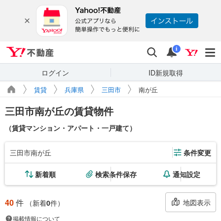
Yahoo!不動産
検索
通知
i
ログイン
ID新規取得
賃貸
兵庫県
三田市
南が丘
三田市南が丘の賃貸物件
（賃貸マンション・アパート・一戸建て）
三田市南が丘
条件変更
新着順
検索条件保存
通知設定
40
件
地図表示
（新着
0
件）
掲載情報について