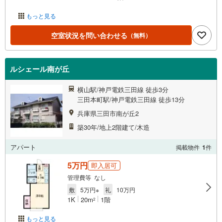
もっと見る
空室状況を問い合わせる
（無料）
ルシェール南が丘
横山駅/神戸電鉄三田線 徒歩3分
三田本町駅/神戸電鉄三田線 徒歩13分
兵庫県三田市南が丘2
築30年/地上2階建て/木造
アパート
掲載物件
1
件
5万円
即入居可
管理費等 なし
敷
5万円※
礼
10万円
1K
20m
1階
2
もっと見る