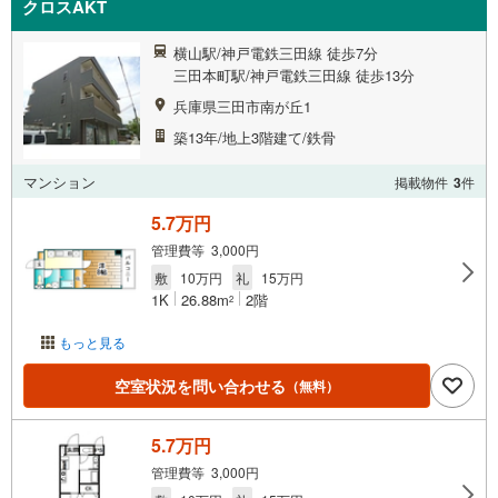
クロスAKT
横山駅/神戸電鉄三田線 徒歩7分
三田本町駅/神戸電鉄三田線 徒歩13分
兵庫県三田市南が丘1
築13年/地上3階建て/鉄骨
マンション
掲載物件
3
件
5.7万円
管理費等 3,000円
敷
10万円
礼
15万円
1K
26.88m
2階
2
もっと見る
空室状況を問い合わせる
（無料）
5.7万円
管理費等 3,000円