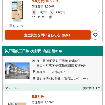
4.8万円
即入居可
管理費等 3,000円
敷
4.8万円
礼
9.6万円
1K
20m
2階
2
もっと見る
空室状況を問い合わせる
（無料）
神戸電鉄三田線 横山駅 3階建 築31年
横山駅/神戸電鉄三田線 徒歩8分
三田本町駅/神戸電鉄三田線 徒歩9分
兵庫県三田市南が丘1
築31年/地上3階建て/鉄筋コンクリート
マンション
掲載物件
1
件
5.5万円
管理費等 3,000円