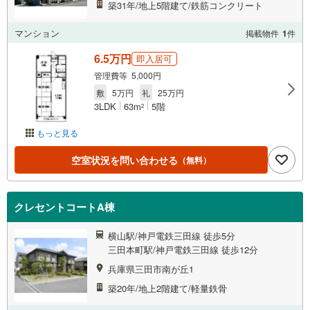
築31年/地上5階建て/鉄筋コンクリート
マンション
掲載物件
1
件
6.5万円
即入居可
管理費等 5,000円
敷
5万円
礼
25万円
3LDK
63m
5階
2
もっと見る
空室状況を問い合わせる
（無料）
クレセントコートA棟
横山駅/神戸電鉄三田線 徒歩5分
三田本町駅/神戸電鉄三田線 徒歩12分
兵庫県三田市南が丘1
築20年/地上2階建て/軽量鉄骨