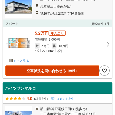
兵庫県三田市南が丘1
築29年/地上2階建て/軽量鉄骨
アパート
掲載物件
1
件
5.2万円
即入居可
管理費等 3,000円
敷
5万円
礼
15万円
1K
27.08m
2階
2
もっと見る
空室状況を問い合わせる
（無料）
ハイツサンマルコ
4.0
（評価3件）
コメント3件
横山駅/神戸電鉄三田線 徒歩7分
三田本町駅/神戸電鉄三田線 徒歩11分