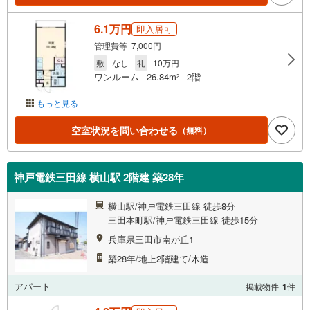
6.1万円
即入居可
管理費等 7,000円
敷
なし
礼
10万円
ワンルーム
26.84m
2階
2
もっと見る
空室状況を問い合わせる
（無料）
神戸電鉄三田線 横山駅 2階建 築28年
横山駅/神戸電鉄三田線 徒歩8分
三田本町駅/神戸電鉄三田線 徒歩15分
兵庫県三田市南が丘1
築28年/地上2階建て/木造
アパート
掲載物件
1
件