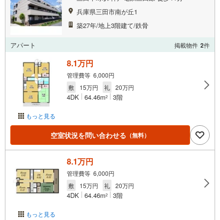
兵庫県三田市南が丘1
築27年/地上3階建て/鉄骨
アパート
掲載物件
2
件
8.1万円
管理費等 6,000円
敷
15万円
礼
20万円
4DK
64.46m
3階
2
もっと見る
空室状況を問い合わせる
（無料）
8.1万円
管理費等 6,000円
敷
15万円
礼
20万円
4DK
64.46m
3階
2
もっと見る