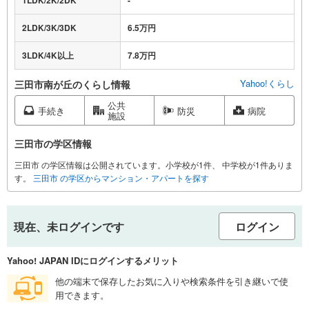
1LDK/2K/2DK
-
2LDK/3K/3DK
6.5万円
3LDK/4K以上
7.8万円
Yahoo!くらし
三田市南が丘のくらし情報
公共
手続き
防災
病院
施設
三田市の学区情報
三田市 の学区情報は公開されています。小学校が1件、 中学校が1件ありま
す。
三田市 の学区からマンション・アパートを探す
現在、未ログインです
ログイン
Yahoo! JAPAN IDにログインするメリット
他の端末で保存したお気に入りや検索条件を引き継いで使
用できます。