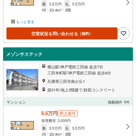
敷
5.5万円
礼
5.5万円
1K
23.4m
3階
2
もっと見る
空室状況を問い合わせる
（無料）
メゾンサステック
横山駅/神戸電鉄三田線 徒歩7分
三田本町駅/神戸電鉄三田線 徒歩9分
兵庫県三田市南が丘1
築31年/地上3階建て/鉄筋コンクリート
マンション
掲載物件
1
件
5.5万円
即入居可
管理費等 3,000円
敷
5.5万円
礼
5.5万円
1K
23.4m
3階
2