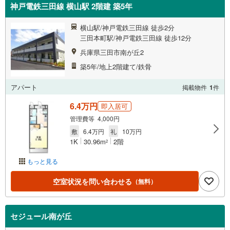
神戸電鉄三田線 横山駅 2階建 築5年
横山駅/神戸電鉄三田線 徒歩2分
三田本町駅/神戸電鉄三田線 徒歩12分
兵庫県三田市南が丘2
築5年/地上2階建て/鉄骨
アパート
掲載物件
1
件
6.4万円
即入居可
管理費等 4,000円
敷
6.4万円
礼
10万円
1K
30.96m
2階
2
もっと見る
空室状況を問い合わせる
（無料）
セジュール南が丘