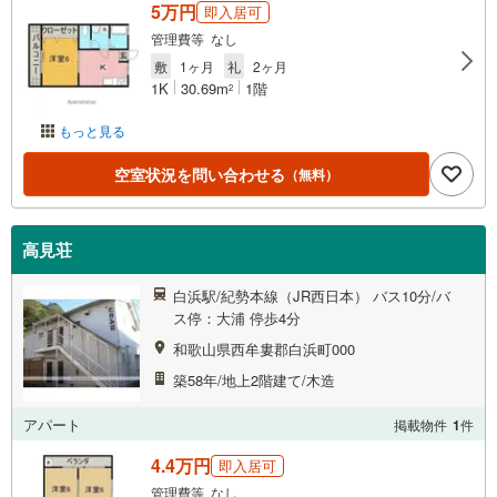
5万円
即入居可
管理費等 なし
敷
1ヶ月
礼
2ヶ月
1K
30.69m
1階
2
もっと見る
空室状況を問い合わせる
（無料）
高見荘
白浜駅/紀勢本線（JR西日本） バス10分/バ
ス停：大浦 停歩4分
和歌山県西牟婁郡白浜町000
築58年/地上2階建て/木造
アパート
掲載物件
1
件
4.4万円
即入居可
管理費等 なし