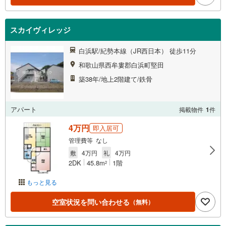
スカイヴィレッジ
白浜駅/紀勢本線（JR西日本） 徒歩11分
和歌山県西牟婁郡白浜町堅田
築38年/地上2階建て/鉄骨
アパート
掲載物件
1
件
4万円
即入居可
管理費等 なし
敷
4万円
礼
4万円
2DK
45.8m
1階
2
もっと見る
空室状況を問い合わせる
（無料）