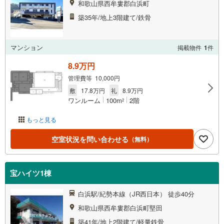
和歌山県西牟婁郡白浜町
築35年/地上3階建て/鉄骨
マンション
掲載物件
1
件
8.9万円
管理費等 10,000円
敷
17.8万円
礼
8.9万円
ワンルーム
100m
2階
2
もっと見る
空室状況を問い合わせる
（無料）
宝ハイツ1棟
白浜駅/紀勢本線（JR西日本） 徒歩40分
和歌山県西牟婁郡白浜町堅田
築41年/地上2階建て/軽量鉄骨