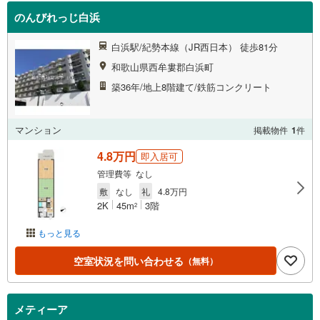
のんびれっじ白浜
白浜駅/紀勢本線（JR西日本） 徒歩81分
和歌山県西牟婁郡白浜町
築36年/地上8階建て/鉄筋コンクリート
マンション
掲載物件
1
件
4.8万円
即入居可
管理費等 なし
敷
なし
礼
4.8万円
2K
45m
3階
2
もっと見る
空室状況を問い合わせる
（無料）
メティーア