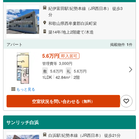
紀伊富田駅/紀勢本線（JR西日本） 徒歩3
分
和歌山県西牟婁郡白浜町栄
築14年/地上2階建て/木造
アパート
掲載物件
1
件
5.6万円
即入居可
管理費等 3,000円
敷
5.6万円
礼
5.6万円
1LDK
42.84m
2階
2
もっと見る
空室状況を問い合わせる
（無料）
サンリッチ白浜
白浜駅/紀勢本線（JR西日本） 徒歩21分