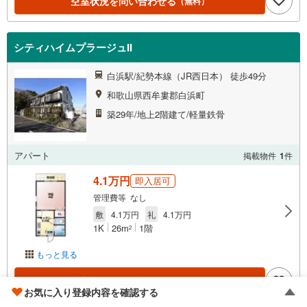
空室状況を問い合わせる
（無料）
シティハイムプラージュII
白浜駅/紀勢本線（JR西日本） 徒歩49分
和歌山県西牟婁郡白浜町
築29年/地上2階建て/軽量鉄骨
アパート
掲載物件
1
件
4.1万円
即入居可
管理費等 なし
敷
4.1万円
礼
4.1万円
1K
26m
1階
2
もっと見る
空室状況を問い合わせる
（無料）
お気に入り登録内容を確認する