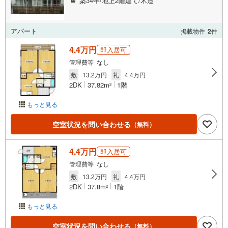
築34年/地上2階建て/木造
アパート
掲載物件
2
件
4.4万円
即入居可
管理費等 なし
敷
13.2万円
礼
4.4万円
2DK
37.82m
1階
2
もっと見る
空室状況を問い合わせる
（無料）
4.4万円
即入居可
管理費等 なし
敷
13.2万円
礼
4.4万円
2DK
37.8m
1階
2
もっと見る
空室状況を問い合わせる
（無料）