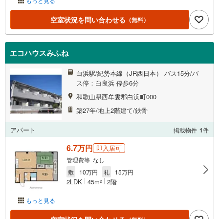
もっと見る
空室状況を問い合わせる
（無料）
エコハウスみふね
白浜駅/紀勢本線（JR西日本） バス15分/バ
ス停：白良浜 停歩6分
和歌山県西牟婁郡白浜町000
築27年/地上2階建て/鉄骨
アパート
掲載物件
1
件
6.7万円
即入居可
管理費等 なし
敷
10万円
礼
15万円
2LDK
45m
2階
2
もっと見る