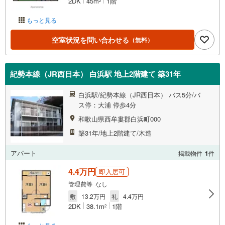
2DK
45m
1階
2
もっと見る
空室状況を問い合わせる
（無料）
紀勢本線（JR西日本） 白浜駅 地上2階建て 築31年
白浜駅/紀勢本線（JR西日本） バス5分/バ
ス停：大浦 停歩4分
和歌山県西牟婁郡白浜町000
築31年/地上2階建て/木造
アパート
掲載物件
1
件
4.4万円
即入居可
管理費等 なし
敷
13.2万円
礼
4.4万円
2DK
38.1m
1階
2