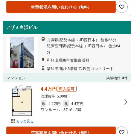
空室状況を問い合わせる
（無料）
アザミ白浜ビル
白浜駅/紀勢本線（JR西日本） 徒歩55分
紀伊富田駅/紀勢本線（JR西日本） 徒歩84
分
和歌山県西牟婁郡白浜町
築61年/地上3階建て/鉄筋コンクリート
マンション
掲載物件
3
件
4.4万円
即入居可
管理費等 5,000円
敷
4.4万円
礼
4.4万円
ワンルーム
37m
2階
2
もっと見る
空室状況を問い合わせる
（無料）