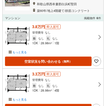
和歌山県西牟婁郡白浜町堅田
築60年/地上4階建て/鉄筋コンクリート
マンション
掲載物件
6
件
3.8万円
即入居可
管理費等 なし
敷
なし
礼
なし
1DK
28.98m
1階
2
もっと見る
空室状況を問い合わせる
（無料）
3.3万円
即入居可
管理費等 なし
敷
なし
礼
なし
1DK
28.98m
4階
2
もっと見る