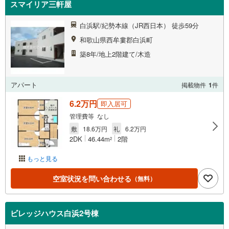
スマイリア三軒屋
白浜駅/紀勢本線（JR西日本） 徒歩59分
和歌山県西牟婁郡白浜町
築8年/地上2階建て/木造
アパート
掲載物件
1
件
6.2万円
即入居可
管理費等 なし
敷
18.6万円
礼
6.2万円
2DK
46.44m
2階
2
もっと見る
空室状況を問い合わせる
（無料）
ビレッジハウス白浜2号棟