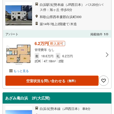
白浜駅/紀勢本線（JR西日本） バス20分/バ
ス停：旭ヶ丘 停歩5分
和歌山県西牟婁郡白浜町000
築14年/地上2階建て/木造
アパート
掲載物件
1
件
6.2万円
即入居可
管理費等 なし
敷
18.6万円
礼
6.2万円
2DK
47.18m
2階
2
もっと見る
空室状況を問い合わせる
（無料）
あざみ庵白浜 2F(大広間)
白浜/紀勢本線（JR西日本） 車8分