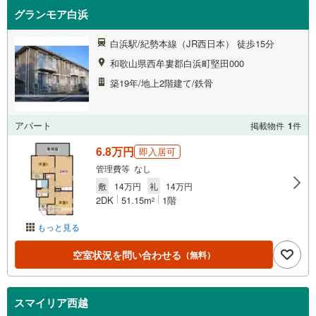
グランモア白浜
白浜駅/紀勢本線（JR西日本） 徒歩15分
和歌山県西牟婁郡白浜町堅田000
築19年/地上2階建て/鉄骨
アパート
掲載物件
1
件
6.8万円
即入居可
管理費等 なし
敷
14万円
礼
14万円
2DK
51.15m
1階
2
もっと見る
空室状況を問い合わせる
（無料）
スマイリア西越