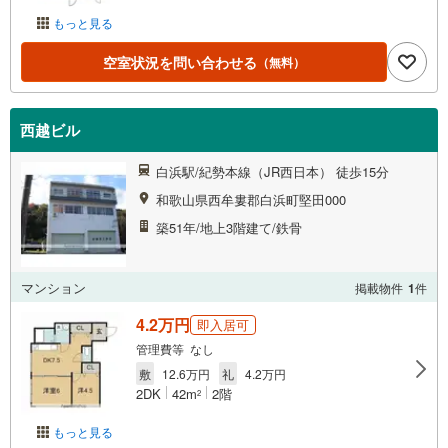
もっと見る
空室状況を問い合わせる
（無料）
西越ビル
白浜駅/紀勢本線（JR西日本） 徒歩15分
和歌山県西牟婁郡白浜町堅田000
築51年/地上3階建て/鉄骨
マンション
掲載物件
1
件
4.2万円
即入居可
管理費等 なし
敷
12.6万円
礼
4.2万円
2DK
42m
2階
2
もっと見る