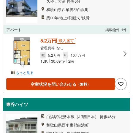
ス停：大浦 停歩5分
和歌山県西牟婁郡白浜町
築20年/地上2階建て/鉄骨
アパート
掲載物件
1
件
5.2万円
即入居可
管理費等 なし
敷
5.2万円
礼
10.4万円
1DK
30.69m
2階
2
もっと見る
空室状況を問い合わせる
（無料）
東谷ハイツ
白浜駅/紀勢本線（JR西日本） 徒歩46分
和歌山県西牟婁郡白浜町