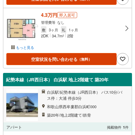
4.3万円
即入居可
管理費等 なし
敷
3ヶ月
礼
1ヶ月
2DK
34.7m
2階
2
もっと見る
空室状況を問い合わせる
（無料）
紀勢本線（JR西日本） 白浜駅 地上2階建て 築20年
白浜駅/紀勢本線（JR西日本） バス10分/バ
ス停：大浦 停歩3分
和歌山県西牟婁郡白浜町000
築20年/地上2階建て/鉄骨
アパート
掲載物件
1
件