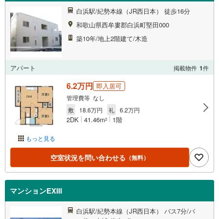
白浜駅/紀勢本線（JR西日本） 徒歩16分
和歌山県西牟婁郡白浜町堅田000
築10年/地上2階建て/木造
アパート
掲載物件
1
件
6.2万円
即入居可
管理費等 なし
敷
18.6万円
礼
6.2万円
2DK
41.46m
1階
2
もっと見る
空室状況を問い合わせる
（無料）
マンションEXIII
白浜駅/紀勢本線（JR西日本） バス7分/バ