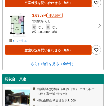
空室状況を問い合わせる
（無料）
3.63万円
即入居可
管理費等 なし
敷
なし
礼
なし
2K
28.98m
3階
2
もっと見る
空室状況を問い合わせる
（無料）
さらに物件を見る（全6件）
羽衣台一戸建
白浜駅/紀勢本線（JR西日本） バス5分/バ
ス停：寒サ浦 停歩7分
和歌山県西牟婁郡白浜町000