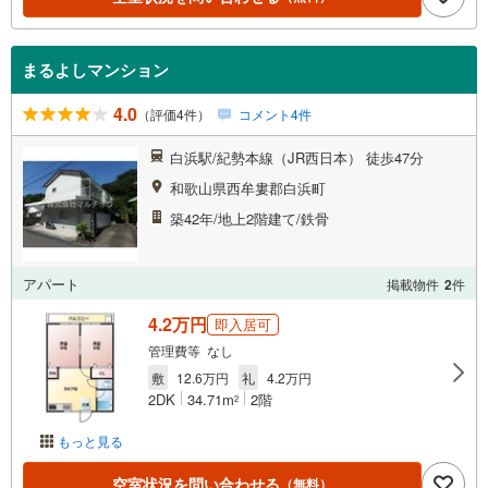
まるよしマンション
4.0
（評価4件）
コメント4件
白浜駅/紀勢本線（JR西日本） 徒歩47分
和歌山県西牟婁郡白浜町
築42年/地上2階建て/鉄骨
アパート
掲載物件
2
件
4.2万円
即入居可
管理費等 なし
敷
12.6万円
礼
4.2万円
2DK
34.71m
2階
2
もっと見る
空室状況を問い合わせる
（無料）