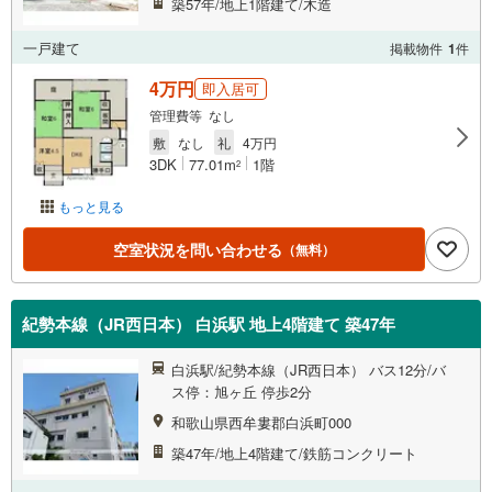
築57年/地上1階建て/木造
一戸建て
掲載物件
1
件
4万円
即入居可
管理費等 なし
敷
なし
礼
4万円
3DK
77.01m
1階
2
もっと見る
空室状況を問い合わせる
（無料）
紀勢本線（JR西日本） 白浜駅 地上4階建て 築47年
白浜駅/紀勢本線（JR西日本） バス12分/バ
ス停：旭ヶ丘 停歩2分
和歌山県西牟婁郡白浜町000
築47年/地上4階建て/鉄筋コンクリート