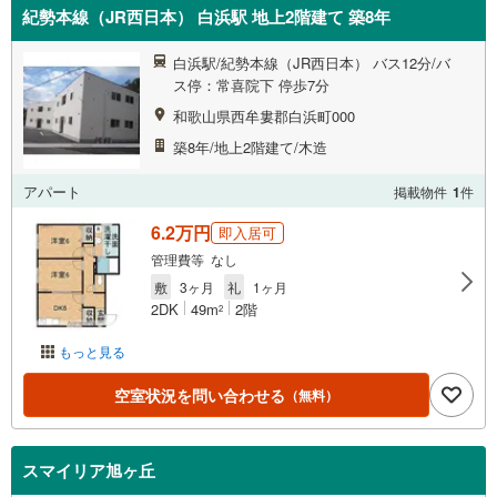
紀勢本線（JR西日本） 白浜駅 地上2階建て 築8年
白浜駅/紀勢本線（JR西日本） バス12分/バ
ス停：常喜院下 停歩7分
和歌山県西牟婁郡白浜町000
築8年/地上2階建て/木造
アパート
掲載物件
1
件
6.2万円
即入居可
管理費等 なし
敷
3ヶ月
礼
1ヶ月
2DK
49m
2階
2
もっと見る
空室状況を問い合わせる
（無料）
スマイリア旭ヶ丘