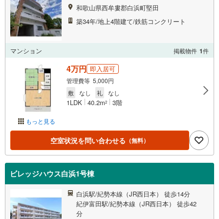
和歌山県西牟婁郡白浜町堅田
築34年/地上4階建て/鉄筋コンクリート
マンション
掲載物件
1
件
4万円
即入居可
管理費等 5,000円
敷
なし
礼
なし
1LDK
40.2m
3階
2
もっと見る
空室状況を問い合わせる
（無料）
ビレッジハウス白浜1号棟
白浜駅/紀勢本線（JR西日本） 徒歩14分
紀伊富田駅/紀勢本線（JR西日本） 徒歩42
分