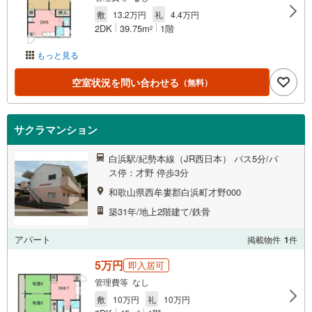
敷
13.2万円
礼
4.4万円
2DK
39.75m
1階
2
もっと見る
空室状況を問い合わせる
（無料）
サクラマンション
白浜駅/紀勢本線（JR西日本） バス5分/バ
ス停：才野 停歩3分
和歌山県西牟婁郡白浜町才野000
築31年/地上2階建て/鉄骨
アパート
掲載物件
1
件
5万円
即入居可
管理費等 なし
敷
10万円
礼
10万円