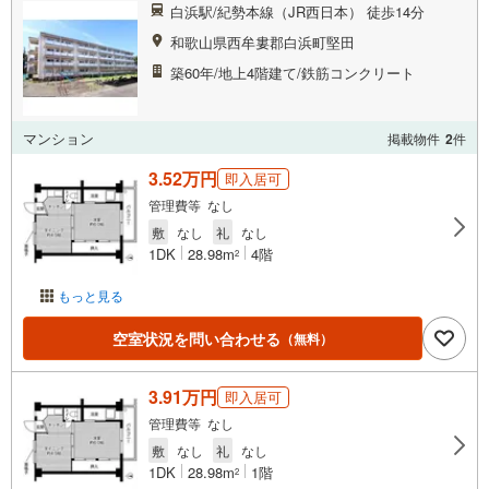
白浜駅/紀勢本線（JR西日本） 徒歩14分
和歌山県西牟婁郡白浜町堅田
築60年/地上4階建て/鉄筋コンクリート
マンション
掲載物件
2
件
3.52万円
即入居可
管理費等 なし
敷
なし
礼
なし
1DK
28.98m
4階
2
もっと見る
空室状況を問い合わせる
（無料）
3.91万円
即入居可
管理費等 なし
敷
なし
礼
なし
1DK
28.98m
1階
2