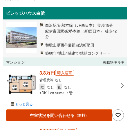
ビレッジハウス白浜
白浜駅/紀勢本線（JR西日本） 徒歩15分
紀伊富田駅/紀勢本線（JR西日本） 徒歩42
分
和歌山県西牟婁郡白浜町堅田
築60年/地上4階建て/鉄筋コンクリート
マンション
掲載物件
8
件
3.8万円
即入居可
管理費等 なし
敷
なし
礼
なし
1DK
28.98m
1階
2
もっと見る
空室状況を問い合わせる
（無料）