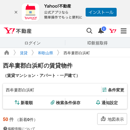
Yahoo!不動産
検索
通知
i
ログイン
ID新規取得
賃貸
和歌山県
西牟婁郡白浜町
西牟婁郡白浜町の賃貸物件
（賃貸マンション・アパート・一戸建て）
西牟婁郡白浜町
条件変更
新着順
検索条件保存
通知設定
50
件
地図表示
（新着
0
件）
掲載情報について