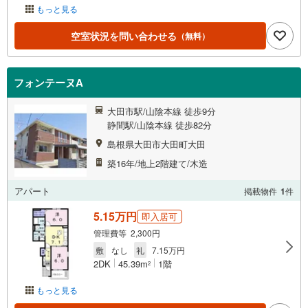
もっと見る
空室状況を問い合わせる
（無料）
フォンテーヌA
大田市駅/山陰本線 徒歩9分
静間駅/山陰本線 徒歩82分
島根県大田市大田町大田
築16年/地上2階建て/木造
アパート
掲載物件
1
件
5.15万円
即入居可
管理費等 2,300円
敷
なし
礼
7.15万円
2DK
45.39m
1階
2
もっと見る