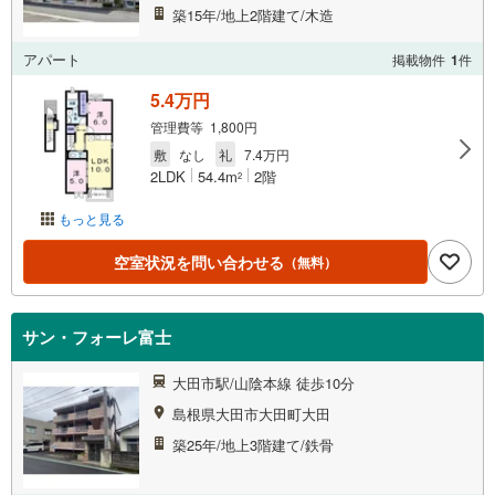
築15年/地上2階建て/木造
アパート
掲載物件
1
件
5.4万円
管理費等 1,800円
敷
なし
礼
7.4万円
2LDK
54.4m
2階
2
もっと見る
空室状況を問い合わせる
（無料）
サン・フォーレ富士
大田市駅/山陰本線 徒歩10分
島根県大田市大田町大田
築25年/地上3階建て/鉄骨