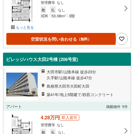
管理費等 なし
敷
礼
なし
3DK
53.08m
3階
2
もっと見る
空室状況を問い合わせる
（無料）
ビレッジハウス大田2号棟 (206号室)
大田市駅/山陰本線 徒歩23分
久手駅/山陰本線 徒歩47分
島根県大田市大田町大田
築41年/地上5階建て/鉄筋コンクリート
アパート
掲載物件
1
件
4.28万円
即入居可
管理費等 なし
敷
礼
なし