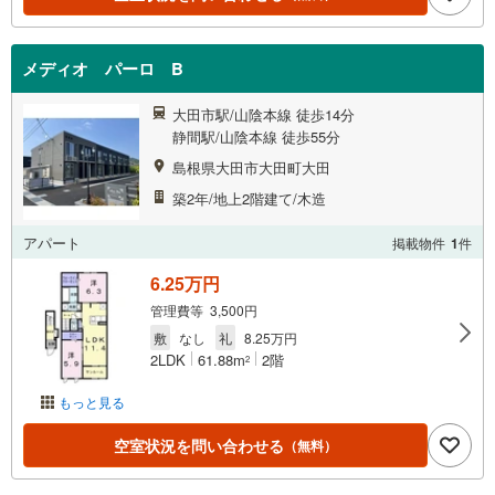
メディオ パーロ B
大田市駅/山陰本線 徒歩14分
静間駅/山陰本線 徒歩55分
島根県大田市大田町大田
築2年/地上2階建て/木造
アパート
掲載物件
1
件
6.25万円
管理費等 3,500円
敷
なし
礼
8.25万円
2LDK
61.88m
2階
2
もっと見る
空室状況を問い合わせる
（無料）