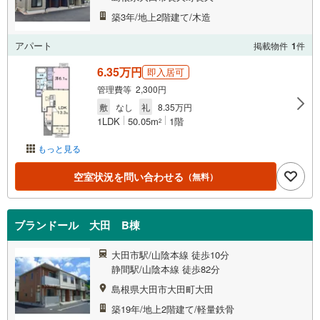
築3年/地上2階建て/木造
アパート
掲載物件
1
件
6.35万円
即入居可
管理費等 2,300円
敷
なし
礼
8.35万円
1LDK
50.05m
1階
2
もっと見る
空室状況を問い合わせる
（無料）
ブランドール 大田 B棟
大田市駅/山陰本線 徒歩10分
静間駅/山陰本線 徒歩82分
島根県大田市大田町大田
築19年/地上2階建て/軽量鉄骨