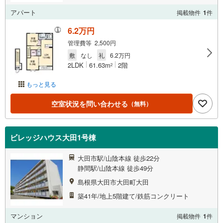
アパート
掲載物件
1
件
6.2万円
管理費等 2,500円
敷
なし
礼
6.2万円
2LDK
61.63m
2階
2
もっと見る
空室状況を問い合わせる
（無料）
ビレッジハウス大田1号棟
大田市駅/山陰本線 徒歩22分
静間駅/山陰本線 徒歩49分
島根県大田市大田町大田
築41年/地上5階建て/鉄筋コンクリート
マンション
掲載物件
1
件