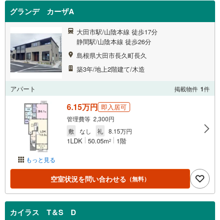
グランデ カーザA
大田市駅/山陰本線 徒歩17分
静間駅/山陰本線 徒歩26分
島根県大田市長久町長久
築3年/地上2階建て/木造
アパート
掲載物件
1
件
6.15万円
即入居可
管理費等 2,300円
敷
なし
礼
8.15万円
1LDK
50.05m
1階
2
もっと見る
空室状況を問い合わせる
（無料）
カイラス T＆S D