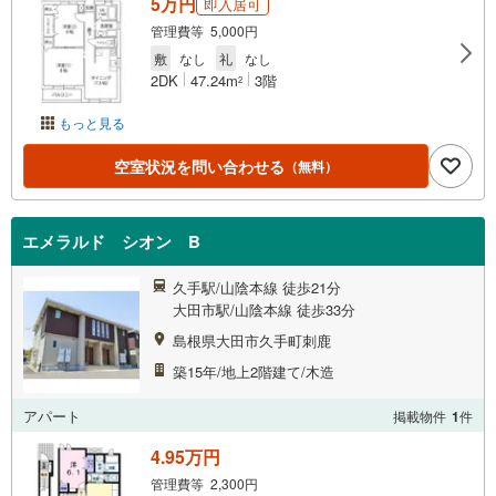
5万円
即入居可
管理費等 5,000円
敷
なし
礼
なし
2DK
47.24m
3階
2
もっと見る
空室状況を問い合わせる
（無料）
エメラルド シオン B
久手駅/山陰本線 徒歩21分
大田市駅/山陰本線 徒歩33分
島根県大田市久手町刺鹿
築15年/地上2階建て/木造
アパート
掲載物件
1
件
4.95万円
管理費等 2,300円