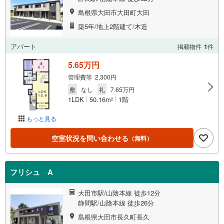
島根県大田市大田町大田
築5年/地上2階建て/木造
アパート
掲載物件
1
件
5.65万円
管理費等 2,300円
敷
なし
礼
7.65万円
1LDK
50.16m
1階
2
もっと見る
空室状況を問い合わせる
（無料）
フリシュ A
大田市駅/山陰本線 徒歩12分
静間駅/山陰本線 徒歩26分
島根県大田市長久町長久