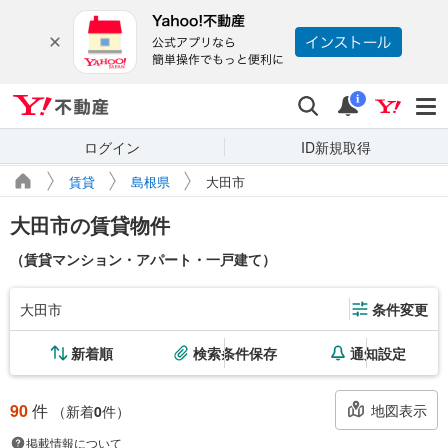
Yahoo!不動産
検索
通知
i
ログイン
ID新規取得
賃貸
島根県
大田市
大田市の賃貸物件
（賃貸マンション・アパート・一戸建て）
大田市
条件変更
新着順
検索条件保存
通知設定
90
件
地図表示
（新着
0
件）
掲載情報について