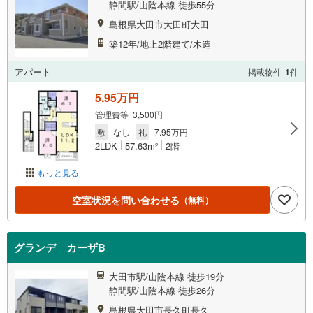
静間駅/山陰本線 徒歩55分
島根県大田市大田町大田
築12年/地上2階建て/木造
アパート
掲載物件
1
件
5.95万円
管理費等 3,500円
敷
なし
礼
7.95万円
2LDK
57.63m
2階
2
もっと見る
空室状況を問い合わせる
（無料）
グランデ カーザB
大田市駅/山陰本線 徒歩19分
静間駅/山陰本線 徒歩26分
島根県大田市長久町長久