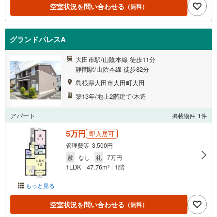
空室状況を問い合わせる
（無料）
グランドパレスA
大田市駅/山陰本線 徒歩11分
静間駅/山陰本線 徒歩82分
島根県大田市大田町大田
築13年/地上2階建て/木造
アパート
掲載物件
1
件
5万円
即入居可
管理費等 3,500円
敷
なし
礼
7万円
1LDK
47.76m
1階
2
もっと見る
空室状況を問い合わせる
（無料）