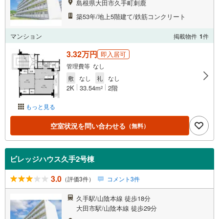
島根県大田市久手町刺鹿
築53年/地上5階建て/鉄筋コンクリート
マンション
掲載物件
1
件
3.32万円
即入居可
管理費等 なし
敷
なし
礼
なし
2K
33.54m
2階
2
もっと見る
空室状況を問い合わせる
（無料）
ビレッジハウス久手2号棟
3.0
（評価3件）
コメント3件
久手駅/山陰本線 徒歩18分
大田市駅/山陰本線 徒歩29分