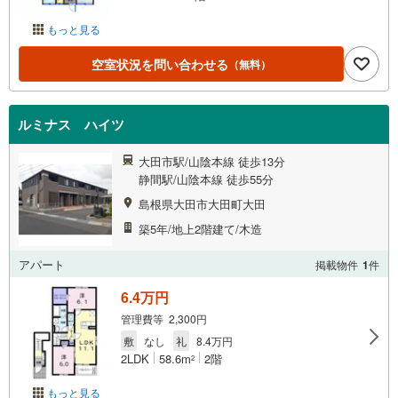
もっと見る
空室状況を問い合わせる
（無料）
ルミナス ハイツ
大田市駅/山陰本線 徒歩13分
静間駅/山陰本線 徒歩55分
島根県大田市大田町大田
築5年/地上2階建て/木造
アパート
掲載物件
1
件
6.4万円
管理費等 2,300円
敷
なし
礼
8.4万円
2LDK
58.6m
2階
2
もっと見る