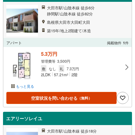
大田市駅/山陰本線 徒歩6分
静間駅/山陰本線 徒歩82分
島根県大田市大田町大田
築15年/地上2階建て/木造
アパート
掲載物件
1
件
5.3万円
管理費等 3,500円
敷
なし
礼
7.3万円
2LDK
57.21m
2階
2
もっと見る
空室状況を問い合わせる
（無料）
エアリーソレイユ
大田市駅/山陰本線 徒歩18分