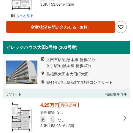
3DK
53.08m
2階
2
もっと見る
空室状況を問い合わせる
（無料）
ビレッジハウス大田2号棟 (203号室)
大田市駅/山陰本線 徒歩23分
久手駅/山陰本線 徒歩47分
島根県大田市大田町大田
築41年/地上5階建て/鉄筋コンクリート
アパート
掲載物件
1
件
4.25万円
即入居可
管理費等 なし
敷
礼
なし
3DK
53.08m
2階
2