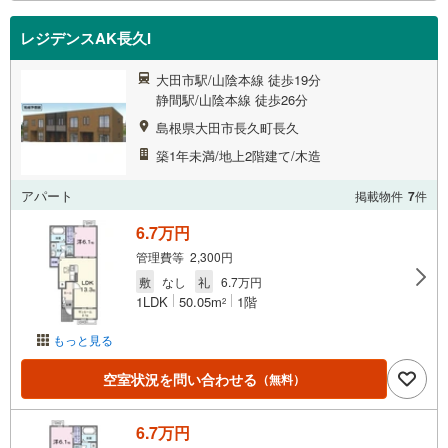
レジデンスAK長久I
大田市駅/山陰本線 徒歩19分
静間駅/山陰本線 徒歩26分
島根県大田市長久町長久
築1年未満/地上2階建て/木造
アパート
掲載物件
7
件
6.7万円
管理費等 2,300円
敷
なし
礼
6.7万円
1LDK
50.05m
1階
2
もっと見る
空室状況を問い合わせる
（無料）
6.7万円