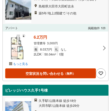
島根県大田市大田町吉永
築5年/地上2階建て/その他
アパート
掲載物件
1
件
6.2万円
管理費等 3,000円
敷
8.03万円
礼
なし
2LDK
50.04m
1階
2
もっと見る
空室状況を問い合わせる
（無料）
ビレッジハウス久手1号棟
久手駅/山陰本線 徒歩18分
大田市駅/山陰本線 徒歩29分