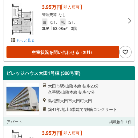
3.95万円
即入居可
管理費等 なし
敷
なし
礼
なし
3DK
53.08m
3階
2
もっと見る
空室状況を問い合わせる
（無料）
ビレッジハウス大田1号棟 (308号室)
大田市駅/山陰本線 徒歩23分
久手駅/山陰本線 徒歩47分
島根県大田市大田町大田
築41年/地上5階建て/鉄筋コンクリート
アパート
掲載物件
1
件
3.95万円
即入居可