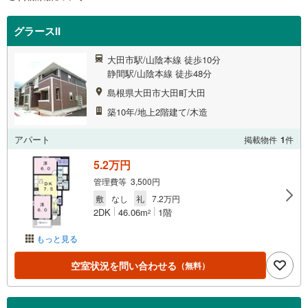
グラースII
大田市駅/山陰本線 徒歩10分
静間駅/山陰本線 徒歩48分
島根県大田市大田町大田
築10年/地上2階建て/木造
アパート
掲載物件
1
件
5.2万円
管理費等 3,500円
敷
なし
礼
7.2万円
2DK
46.06m
1階
2
もっと見る
空室状況を問い合わせる
（無料）