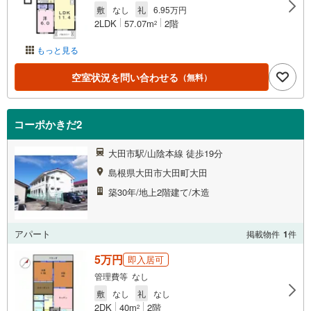
敷
なし
礼
6.95万円
2LDK
57.07m
2階
2
もっと見る
空室状況を問い合わせる
（無料）
コーポかきだ2
大田市駅/山陰本線 徒歩19分
島根県大田市大田町大田
築30年/地上2階建て/木造
アパート
掲載物件
1
件
5万円
即入居可
管理費等 なし
敷
なし
礼
なし
2DK
40m
2階
2