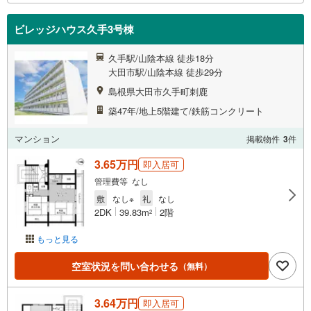
ビレッジハウス久手3号棟
久手駅/山陰本線 徒歩18分
大田市駅/山陰本線 徒歩29分
島根県大田市久手町刺鹿
築47年/地上5階建て/鉄筋コンクリート
マンション
掲載物件
3
件
3.65万円
即入居可
管理費等 なし
敷
なし※
礼
なし
2DK
39.83m
2階
2
もっと見る
空室状況を問い合わせる
（無料）
3.64万円
即入居可