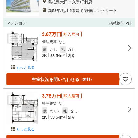
島根県大田市久手町刺鹿
築53年/地上5階建て/鉄筋コンクリート
マンション
掲載物件
2
件
3.87万円
即入居可
管理費等 なし
敷
なし
礼
なし
2K
33.54m
2階
2
もっと見る
空室状況を問い合わせる
（無料）
3.78万円
即入居可
管理費等 なし
敷
なし※
礼
なし
2K
33.54m
2階
2
もっと見る