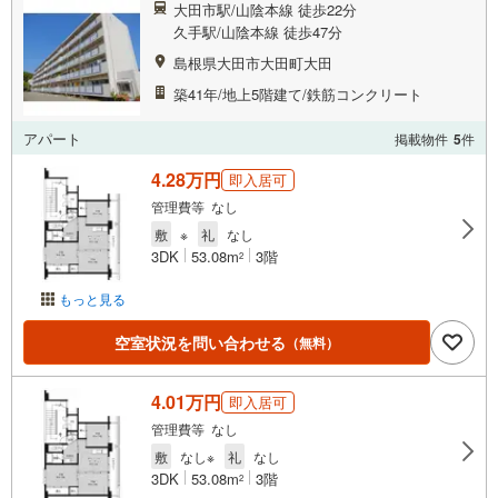
大田市駅/山陰本線 徒歩22分
久手駅/山陰本線 徒歩47分
島根県大田市大田町大田
築41年/地上5階建て/鉄筋コンクリート
アパート
掲載物件
5
件
4.28万円
即入居可
管理費等 なし
敷
※
礼
なし
3DK
53.08m
3階
2
もっと見る
空室状況を問い合わせる
（無料）
4.01万円
即入居可
管理費等 なし
敷
なし※
礼
なし
3DK
53.08m
3階
2