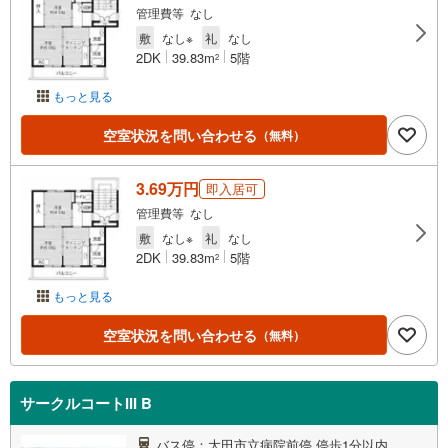
管理費等 なし
敷
なし※
礼
なし
2DK
39.83m
5階
2
もっと見る
空室状況を問い合わせる
（無料）
3.69万円
即入居可
管理費等 なし
敷
なし※
礼
なし
2DK
39.83m
5階
2
もっと見る
空室状況を問い合わせる
（無料）
サークルコートIII B
バス停：大田市立病院前停 停歩1分以内