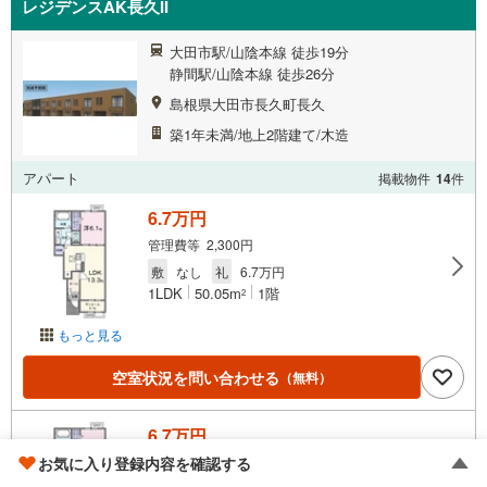
レジデンスAK長久II
大田市駅/山陰本線 徒歩19分
静間駅/山陰本線 徒歩26分
島根県大田市長久町長久
築1年未満/地上2階建て/木造
アパート
掲載物件
14
件
6.7万円
管理費等 2,300円
敷
なし
礼
6.7万円
1LDK
50.05m
1階
2
もっと見る
空室状況を問い合わせる
（無料）
6.7万円
お気に入り登録内容を確認する
管理費等 2,300円