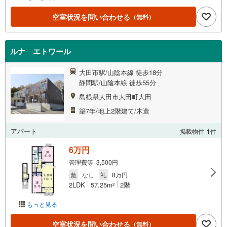
空室状況を問い合わせる
（無料）
ルナ エトワール
大田市駅/山陰本線 徒歩18分
静間駅/山陰本線 徒歩55分
島根県大田市大田町大田
築7年/地上2階建て/木造
アパート
掲載物件
1
件
6万円
管理費等 3,500円
敷
なし
礼
8万円
2LDK
57.25m
2階
2
もっと見る
空室状況を問い合わせる
（無料）