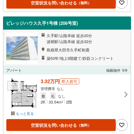
空室状況を問い合わせる
（無料）
ビレッジハウス久手1号棟 (206号室)
久手駅/山陰本線 徒歩20分
波根駅/山陰本線 徒歩32分
島根県大田市久手町刺鹿
築53年/地上5階建て/鉄筋コンクリート
アパート
掲載物件
1
件
3.32万円
即入居可
管理費等 なし
敷
礼
なし
2K
33.54m
2階
2
もっと見る
空室状況を問い合わせる
（無料）