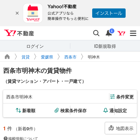
Yahoo!不動産
検索
通知
i
ログイン
ID新規取得
賃貸
愛媛県
西条市
明神木
西条市明神木の賃貸物件
（賃貸マンション・アパート・一戸建て）
西条市明神木
条件変更
新着順
検索条件保存
通知設定
1
件
地図表示
（新着
0
件）
掲載情報について