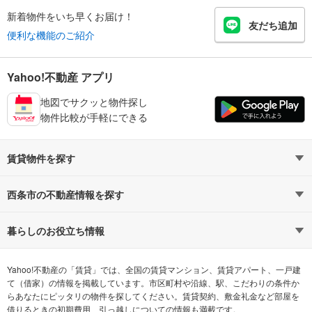
新着物件をいち早くお届け！
友だち追加
便利な機能のご紹介
Yahoo!不動産 アプリ
地図でサクッと物件探し
物件比較が手軽にできる
賃貸物件を探す
路線・駅から探す
地域から探す
西条市の不動産情報を探す
通勤時間から探す
不動産・住宅
家賃相場から探す
賃貸住宅
暮らしのお役立ち情報
不動産会社から探す
新築マンション
マンションカタログ
希望の条件から探す
中古マンション
教えて！住まいの先生
Yahoo!不動産の「賃貸」では、全国の賃貸マンション、賃貸アパート、一戸建
て（借家）の情報を掲載しています。市区町村や沿線、駅、こだわりの条件か
らあなたにピッタリの物件を探してください。賃貸契約、敷金礼金など部屋を
テーマから探す
新築一戸建て
ランキングから探す
中古一戸建て
借りるときの初期費用、引っ越しについての情報も満載です。