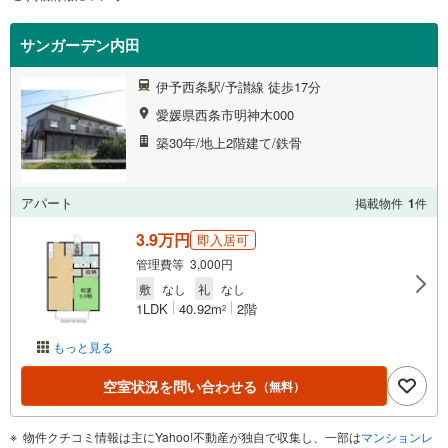
サンガーデン内田
伊予西条駅/予讃線 徒歩17分
愛媛県西条市明神木000
築30年/地上2階建て/鉄骨
アパート
掲載物件
1
件
3.9万円
即入居可
管理費等 3,000円
敷
なし
礼
なし
1LDK
40.92m
2階
2
もっと見る
空室状況を問い合わせる
（無料）
物件クチコミ情報は主にYahoo!不動産が独自で収集し、一部は
マンションレ