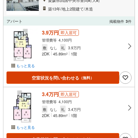
愛媛県四国中央市豊岡町大町
築13年/地上2階建て/木造
アパート
掲載物件
3
件
3.9万円
即入居可
管理費等 4,100円
敷
なし
礼
3.9万円
2DK
45.89m
1階
2
もっと見る
空室状況を問い合わせる
（無料）
3.4万円
即入居可
管理費等 4,100円
敷
なし
礼
3.4万円
2DK
45.89m
1階
2
もっと見る