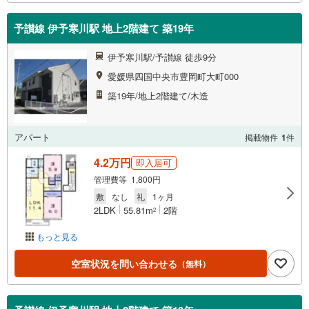
予讃線 伊予寒川駅 地上2階建て 築19年
伊予寒川駅/予讃線 徒歩9分
愛媛県四国中央市豊岡町大町000
築19年/地上2階建て/木造
アパート
掲載物件
1
件
4.2万円
即入居可
管理費等 1,800円
敷
なし
礼
1ヶ月
2LDK
55.81m
2階
2
もっと見る
空室状況を問い合わせる
（無料）