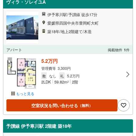
ヴィラ・ソレイユA
伊予寒川駅/予讃線 徒歩17分
愛媛県四国中央市豊岡町大町
築18年/地上2階建て/木造
アパート
掲載物件
1
件
5.2万円
管理費等 3,300円
敷
なし
礼
5.2万円
2LDK
59.82m
2階
2
もっと見る
空室状況を問い合わせる
（無料）
予讃線 伊予寒川駅 2階建 築18年