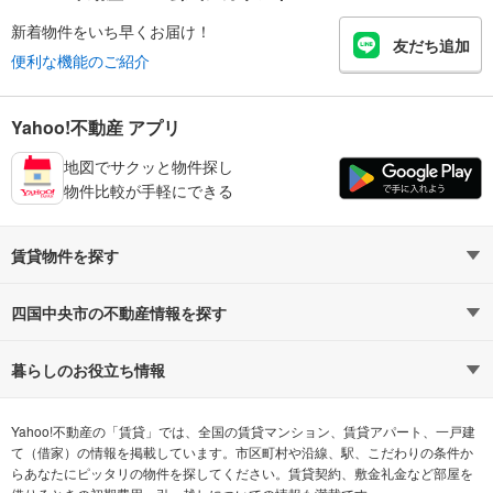
新着物件をいち早くお届け！
友だち追加
便利な機能のご紹介
Yahoo!不動産 アプリ
地図でサクッと物件探し
物件比較が手軽にできる
賃貸物件を探す
路線・駅から探す
地域から探す
四国中央市の不動産情報を探す
通勤時間から探す
不動産・住宅
家賃相場から探す
賃貸住宅
暮らしのお役立ち情報
不動産会社から探す
新築マンション
マンションカタログ
希望の条件から探す
中古マンション
教えて！住まいの先生
Yahoo!不動産の「賃貸」では、全国の賃貸マンション、賃貸アパート、一戸建
て（借家）の情報を掲載しています。市区町村や沿線、駅、こだわりの条件か
らあなたにピッタリの物件を探してください。賃貸契約、敷金礼金など部屋を
テーマから探す
新築一戸建て
ランキングから探す
中古一戸建て