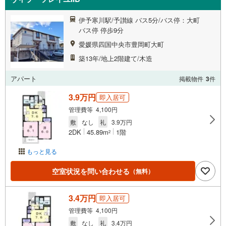
伊予寒川駅/予讃線 バス5分/バス停：大町
バス停 停歩9分
愛媛県四国中央市豊岡町大町
築13年/地上2階建て/木造
アパート
掲載物件
3
件
3.9万円
即入居可
管理費等 4,100円
敷
なし
礼
3.9万円
2DK
45.89m
1階
2
もっと見る
空室状況を問い合わせる
（無料）
3.4万円
即入居可
管理費等 4,100円
敷
なし
礼
3.4万円