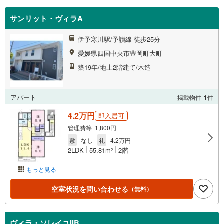
サンリット・ヴィラA
伊予寒川駅/予讃線 徒歩25分
愛媛県四国中央市豊岡町大町
築19年/地上2階建て/木造
アパート
掲載物件
1
件
4.2万円
即入居可
管理費等 1,800円
敷
なし
礼
4.2万円
2LDK
55.81m
2階
2
もっと見る
空室状況を問い合わせる
（無料）
ヴィラ・ソレイユIIB