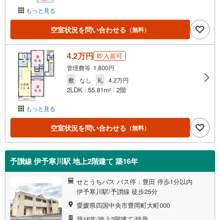
もっと見る
空室状況を問い合わせる
（無料）
4.2万円
即入居可
管理費等 1,800円
敷
なし
礼
4.2万円
2LDK
55.81m
2階
2
もっと見る
空室状況を問い合わせる
（無料）
予讃線 伊予寒川駅 地上2階建て 築16年
せとうちバス バス停：豊田 停歩1分以内
伊予寒川駅/予讃線 徒歩25分
愛媛県四国中央市豊岡町大町000
築16年/地上2階建て/鉄骨