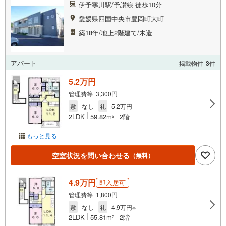
伊予寒川駅/予讃線 徒歩10分
愛媛県四国中央市豊岡町大町
築18年/地上2階建て/木造
アパート
掲載物件
3
件
5.2万円
管理費等 3,300円
敷
なし
礼
5.2万円
2LDK
59.82m
2階
2
もっと見る
空室状況を問い合わせる
（無料）
4.9万円
即入居可
管理費等 1,800円
敷
なし
礼
4.9万円※
2LDK
55.81m
2階
2