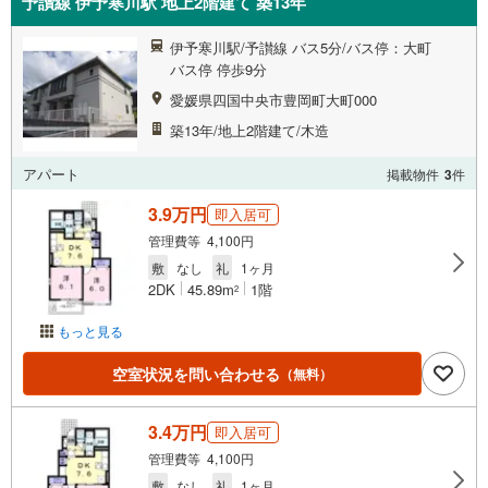
予讃線 伊予寒川駅 地上2階建て 築13年
伊予寒川駅/予讃線 バス5分/バス停：大町
バス停 停歩9分
愛媛県四国中央市豊岡町大町000
築13年/地上2階建て/木造
アパート
掲載物件
3
件
3.9万円
即入居可
管理費等 4,100円
敷
なし
礼
1ヶ月
2DK
45.89m
1階
2
もっと見る
空室状況を問い合わせる
（無料）
3.4万円
即入居可
管理費等 4,100円
敷
なし
礼
1ヶ月