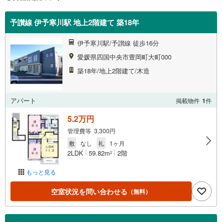
予讃線 伊予寒川駅 地上2階建て 築18年
伊予寒川駅/予讃線 徒歩16分
愛媛県四国中央市豊岡町大町000
築18年/地上2階建て/木造
アパート
掲載物件
1
件
5.2万円
管理費等 3,300円
敷
なし
礼
1ヶ月
2LDK
59.82m
2階
2
もっと見る
空室状況を問い合わせる
（無料）