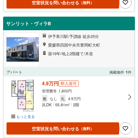
空室状況を問い合わせる
（無料）
サンリット・ヴィラB
伊予寒川駅/予讃線 徒歩25分
愛媛県四国中央市豊岡町大町
築19年/地上2階建て/木造
アパート
掲載物件
1
件
4.9万円
即入居可
管理費等 1,800円
敷
なし
礼
4.9万円
2LDK
55.81m
2階
2
もっと見る
空室状況を問い合わせる
（無料）