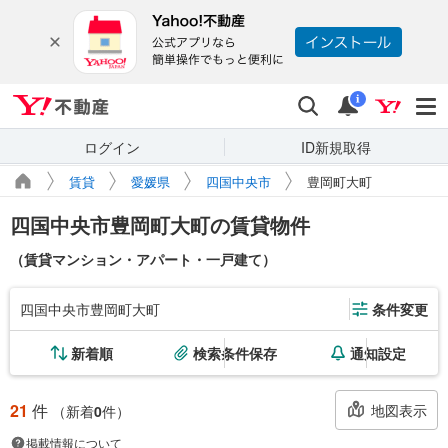
Yahoo!不動産
検索
通知
i
ログイン
ID新規取得
賃貸
愛媛県
四国中央市
豊岡町大町
四国中央市豊岡町大町の賃貸物件
（賃貸マンション・アパート・一戸建て）
四国中央市豊岡町大町
条件変更
新着順
検索条件保存
通知設定
21
件
地図表示
（新着
0
件）
掲載情報について