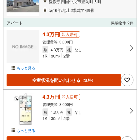
愛媛県四国中央市豊岡町大町
築16年/地上2階建て/鉄骨
アパート
掲載物件
2
件
4.3万円
即入居可
管理費等 3,000円
敷
4.3万円
礼
なし
1K
30m
2階
2
もっと見る
空室状況を問い合わせる
（無料）
4.3万円
即入居可
管理費等 3,000円
敷
4.3万円
礼
なし
1K
30m
2階
2
もっと見る