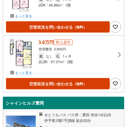
2DK
45.89m
1階
2
もっと見る
空室状況を問い合わせる
（無料）
3.8万円
即入居可
管理費等 3,900円
敷
なし
礼
1ヶ月
2LDK
57.07m
2階
2
もっと見る
空室状況を問い合わせる
（無料）
シャインヒルズ豊岡
せとうちバス バス停：豊田 停歩1分以内
伊予寒川駅/予讃線 徒歩22分