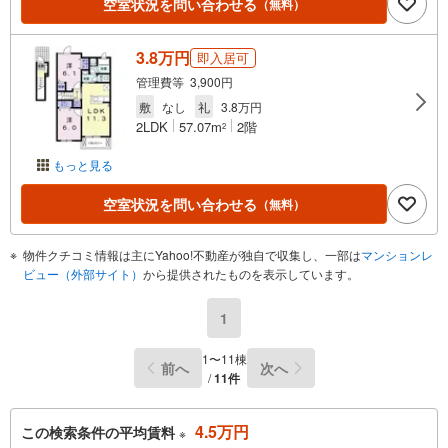
空室状況を問い合わせる
（無料）
3.8万円
即入居可
管理費等 3,900円
敷
なし
礼
3.8万円
2LDK
57.07m
2階
2
もっと見る
空室状況を問い合わせる
（無料）
物件クチコミ情報は主にYahoo!不動産が独自で収集し、一部は
マンションレ
ビュー（外部サイト）
から提供されたものを表示しています。
1
1〜11棟
前へ
次へ
/
11件
4.5万円
この検索条件の平均賃料
※