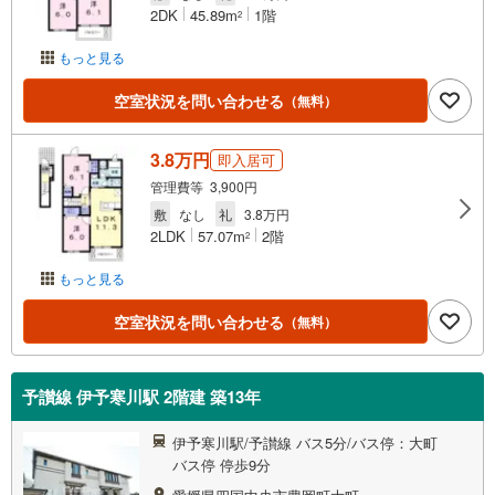
2DK
45.89m
1階
2
もっと見る
空室状況を問い合わせる
（無料）
3.8万円
即入居可
管理費等 3,900円
敷
なし
礼
3.8万円
2LDK
57.07m
2階
2
もっと見る
空室状況を問い合わせる
（無料）
予讃線 伊予寒川駅 2階建 築13年
伊予寒川駅/予讃線 バス5分/バス停：大町
バス停 停歩9分