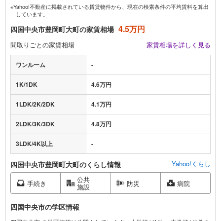
※Yahoo!不動産に掲載されている賃貸物件から、現在の検索条件の平均賃料を算出
しています。
4.5万円
四国中央市豊岡町大町の家賃相場
間取りごとの家賃相場
家賃相場を詳しく見る
ワンルーム
-
1K/1DK
4.6万円
1LDK/2K/2DK
4.1万円
2LDK/3K/3DK
4.8万円
3LDK/4K以上
-
Yahoo!くらし
四国中央市豊岡町大町のくらし情報
公共
手続き
防災
病院
施設
四国中央市の学区情報