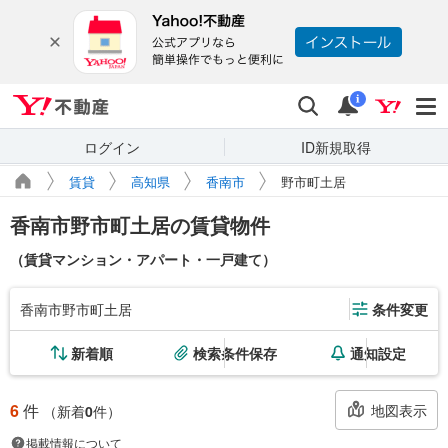
Yahoo!不動産
検索
通知
i
ログイン
ID新規取得
賃貸
高知県
香南市
野市町土居
香南市野市町土居の賃貸物件
（賃貸マンション・アパート・一戸建て）
香南市野市町土居
条件変更
新着順
検索条件保存
通知設定
6
件
地図表示
（新着
0
件）
掲載情報について