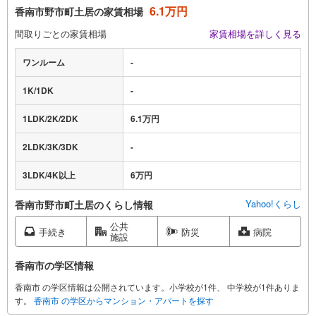
6.1万円
香南市野市町土居の家賃相場
間取りごとの家賃相場
家賃相場を詳しく見る
ワンルーム
-
1K/1DK
-
1LDK/2K/2DK
6.1万円
2LDK/3K/3DK
-
3LDK/4K以上
6万円
Yahoo!くらし
香南市野市町土居のくらし情報
公共
手続き
防災
病院
施設
香南市の学区情報
香南市 の学区情報は公開されています。小学校が1件、 中学校が1件ありま
す。
香南市 の学区からマンション・アパートを探す