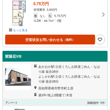
5.75万円
管理費等 3,900円
敷
なし
礼
5.75万円
1LDK
44.7m
1階
2
もっと見る
空室状況を問い合わせる
（無料）
紫陽花VIII
あかおか駅/土佐くろしお鉄道ごめん・なは
り線 徒歩28分
よしかわ駅/土佐くろしお鉄道ごめん・なは
り線 徒歩28分
高知県香南市野市町土居
築2年/地上2階建て/木造
アパート
掲載物件
1
件