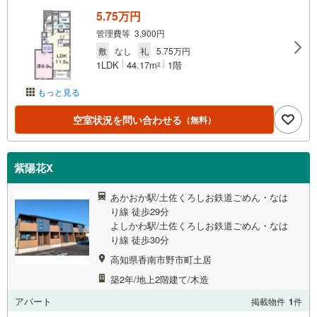
5.75万円
管理費等 3,900円
敷
なし
礼
5.75万円
1LDK
44.17m
1階
2
もっと見る
空室状況を問い合わせる
（無料）
紫陽花X
あかおか駅/土佐くろしお鉄道ごめん・なは
り線 徒歩29分
よしかわ駅/土佐くろしお鉄道ごめん・なは
り線 徒歩30分
高知県香南市野市町土居
築2年/地上2階建て/木造
アパート
掲載物件
1
件