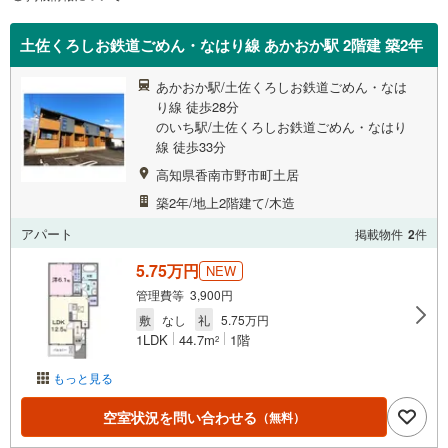
土佐くろしお鉄道ごめん・なはり線 あかおか駅 2階建 築2年
あかおか駅/土佐くろしお鉄道ごめん・なは
り線 徒歩28分
のいち駅/土佐くろしお鉄道ごめん・なはり
線 徒歩33分
高知県香南市野市町土居
築2年/地上2階建て/木造
アパート
掲載物件
2
件
5.75万円
NEW
管理費等 3,900円
敷
なし
礼
5.75万円
1LDK
44.7m
1階
2
もっと見る
空室状況を問い合わせる
（無料）