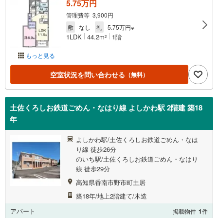
5.75万円
管理費等 3,900円
敷
なし
礼
5.75万円※
1LDK
44.2m
1階
2
もっと見る
空室状況を問い合わせる
（無料）
土佐くろしお鉄道ごめん・なはり線 よしかわ駅 2階建 築18
年
よしかわ駅/土佐くろしお鉄道ごめん・なは
り線 徒歩26分
のいち駅/土佐くろしお鉄道ごめん・なはり
線 徒歩29分
高知県香南市野市町土居
築18年/地上2階建て/木造
アパート
掲載物件
1
件