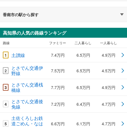
香南市の駅から探す
高知県の人気の路線ランキング
路線
ファミリー
二人暮らし
一人暮らし
土讃線
1
7.4万円
6.5万円
4.9万円
とさでん交通伊
2
7.5万円
6.5万円
4.5万円
野線
とさでん交通桟
3
7.7万円
6.5万円
4.9万円
橋線
とさでん交通後
4
7.2万円
6.4万円
4.7万円
免線
土佐くろしお鉄
道ごめん・なは
5
6.6万円
6.1万円
4.7万円