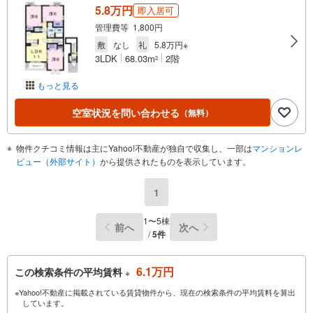
5.8万円
即入居可
管理費等 1,800円
敷
なし
礼
5.8万円※
3LDK
68.03m
2階
2
もっと見る
空室状況を問い合わせる
（無料）
物件クチコミ情報は主にYahoo!不動産が独自で収集し、一部は
マンションレ
ビュー（外部サイト）
から提供されたものを表示しています。
1
1〜5棟
前へ
次へ
/
5件
6.1万円
この検索条件の平均賃料
※
※Yahoo!不動産に掲載されている賃貸物件から、現在の検索条件の平均賃料を算出
しています。