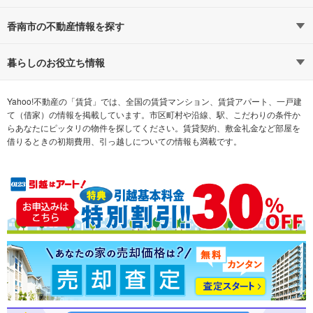
路線・駅から探す
地域から探す
香南市の不動産情報を探す
通勤時間から探す
不動産・住宅
家賃相場から探す
賃貸住宅
暮らしのお役立ち情報
不動産会社から探す
新築マンション
マンションカタログ
希望の条件から探す
中古マンション
教えて！住まいの先生
Yahoo!不動産の「賃貸」では、全国の賃貸マンション、賃貸アパート、一戸建
て（借家）の情報を掲載しています。市区町村や沿線、駅、こだわりの条件か
らあなたにピッタリの物件を探してください。賃貸契約、敷金礼金など部屋を
テーマから探す
新築一戸建て
ランキングから探す
中古一戸建て
借りるときの初期費用、引っ越しについての情報も満載です。
注文住宅
土地
売却査定