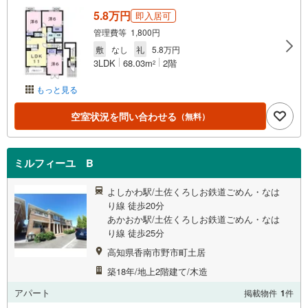
5.8万円
即入居可
管理費等 1,800円
敷
なし
礼
5.8万円
3LDK
68.03m
2階
2
もっと見る
空室状況を問い合わせる
（無料）
ミルフィーユ B
よしかわ駅/土佐くろしお鉄道ごめん・なは
り線 徒歩20分
あかおか駅/土佐くろしお鉄道ごめん・なは
り線 徒歩25分
高知県香南市野市町土居
築18年/地上2階建て/木造
アパート
掲載物件
1
件