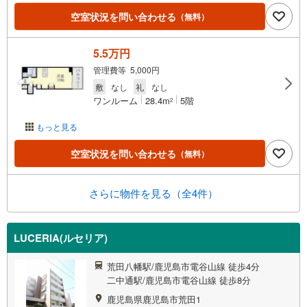
空室状況を問い合わせる
（無料）
5.5万円
管理費等 5,000円
敷
なし
礼
なし
ワンルーム
28.4m
5階
2
もっと見る
空室状況を問い合わせる
（無料）
さらに物件を見る（全4件）
LUCERIA(ルセリア)
荒田八幡駅/鹿児島市電谷山線 徒歩4分
二中通駅/鹿児島市電谷山線 徒歩8分
鹿児島県鹿児島市荒田1