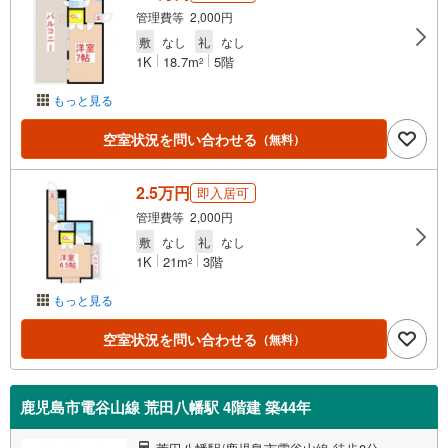
管理費等 2,000円
敷
なし
礼
なし
1K
18.7m
5階
2
もっと見る
空室状況を問い合わせる
（無料）
2.5万円
即入居可
管理費等 2,000円
敷
なし
礼
なし
1K
21m
3階
2
もっと見る
空室状況を問い合わせる
（無料）
鹿児島市電谷山線 荒田八幡駅 4階建 築44年