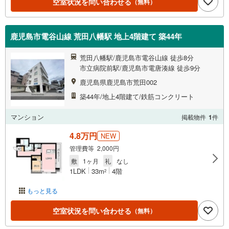
空室状況を問い合わせる
（無料）
鹿児島市電谷山線 荒田八幡駅 地上4階建て 築44年
荒田八幡駅/鹿児島市電谷山線 徒歩8分
市立病院前駅/鹿児島市電唐湊線 徒歩9分
鹿児島県鹿児島市荒田002
築44年/地上4階建て/鉄筋コンクリート
マンション
掲載物件
1
件
4.8万円
NEW
管理費等 2,000円
敷
1ヶ月
礼
なし
1LDK
33m
4階
2
もっと見る
空室状況を問い合わせる
（無料）