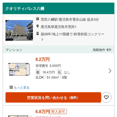
クオリティパレス八幡
荒田八幡駅/鹿児島市電谷山線 徒歩3分
鹿児島県鹿児島市荒田1
築28年/地上11階建て/鉄骨鉄筋コンクリー
ト
マンション
掲載物件
5
件
8.2万円
管理費等 5,000円
敷
16.4万円
礼
なし
2LDK
51.03m
5階
2
もっと見る
空室状況を問い合わせる
（無料）
6.8万円
即入居可