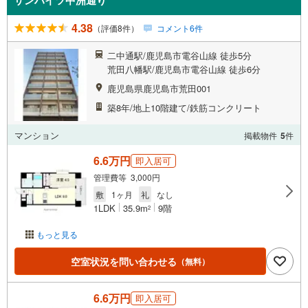
サンハイツ中洲通り
4.38
（評価8件）
コメント6件
二中通駅/鹿児島市電谷山線 徒歩5分
荒田八幡駅/鹿児島市電谷山線 徒歩6分
鹿児島県鹿児島市荒田001
築8年/地上10階建て/鉄筋コンクリート
マンション
掲載物件
5
件
6.6万円
即入居可
管理費等 3,000円
敷
1ヶ月
礼
なし
1LDK
35.9m
9階
2
もっと見る
空室状況を問い合わせる
（無料）
6.6万円
即入居可