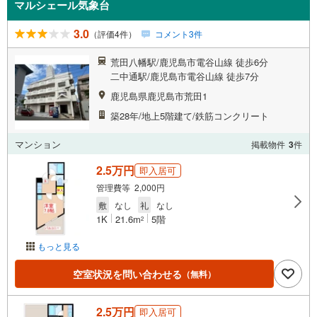
マルシェール気象台
3.0
（評価4件）
コメント3件
荒田八幡駅/鹿児島市電谷山線 徒歩6分
二中通駅/鹿児島市電谷山線 徒歩7分
鹿児島県鹿児島市荒田1
築28年/地上5階建て/鉄筋コンクリート
マンション
掲載物件
3
件
2.5万円
即入居可
管理費等 2,000円
敷
なし
礼
なし
1K
21.6m
5階
2
もっと見る
空室状況を問い合わせる
（無料）
2.5万円
即入居可