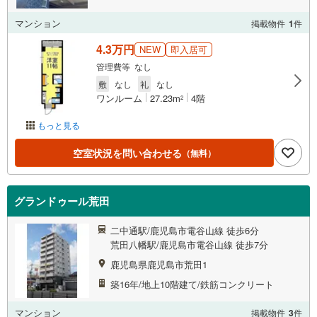
マンション
掲載物件
1
件
4.3万円
NEW
即入居可
管理費等 なし
敷
なし
礼
なし
ワンルーム
27.23m
4階
2
もっと見る
空室状況を問い合わせる
（無料）
グランドゥール荒田
二中通駅/鹿児島市電谷山線 徒歩6分
荒田八幡駅/鹿児島市電谷山線 徒歩7分
鹿児島県鹿児島市荒田1
築16年/地上10階建て/鉄筋コンクリート
マンション
掲載物件
3
件