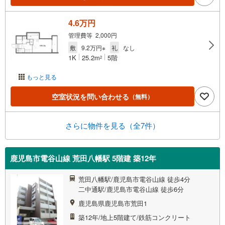
4.6万円
管理費等 2,000円
敷
9.2万円※
礼
なし
1K
25.2m
5階
2
もっと見る
空室状況を問い合わせる
（無料）
さらに物件を見る（全7件）
鹿児島市電谷山線 荒田八幡駅 5階建 築12年
荒田八幡駅/鹿児島市電谷山線 徒歩4分
二中通駅/鹿児島市電谷山線 徒歩6分
鹿児島県鹿児島市荒田1
築12年/地上5階建て/鉄筋コンクリート