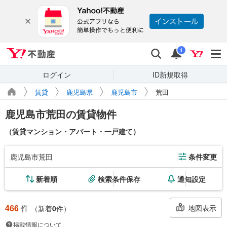
Yahoo!不動産
検索
通知
i
ログイン
ID新規取得
賃貸
鹿児島県
鹿児島市
荒田
鹿児島市荒田の賃貸物件
（賃貸マンション・アパート・一戸建て）
鹿児島市荒田
条件変更
新着順
検索条件保存
通知設定
466
件
地図表示
（新着
0
件）
掲載情報について