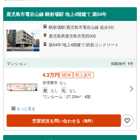
鹿児島市電谷山線 騎射場駅 地上4階建て 築54年
騎射場駅/鹿児島市電谷山線 徒歩3分
鹿児島県鹿児島市荒田002
築54年/地上4階建て/鉄筋コンクリート
マンション
掲載物件
1
件
4.3万円
NEW
即入居可
管理費等 なし
敷
なし
礼
なし
ワンルーム
27.23m
4階
2
もっと見る
空室状況を問い合わせる
（無料）