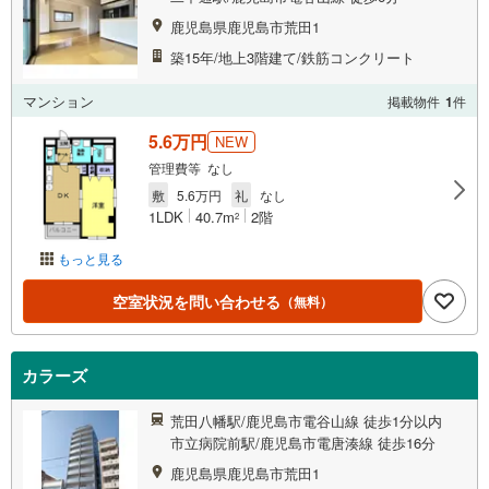
鹿児島県鹿児島市荒田1
築15年/地上3階建て/鉄筋コンクリート
マンション
掲載物件
1
件
5.6万円
NEW
管理費等 なし
敷
5.6万円
礼
なし
1LDK
40.7m
2階
2
もっと見る
空室状況を問い合わせる
（無料）
カラーズ
荒田八幡駅/鹿児島市電谷山線 徒歩1分以内
市立病院前駅/鹿児島市電唐湊線 徒歩16分
鹿児島県鹿児島市荒田1