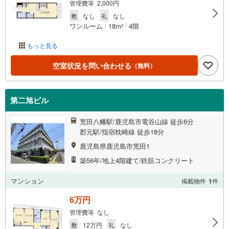
管理費等 2,000円
敷
なし
礼
なし
ワンルーム
18m
4階
2
もっと見る
空室状況を問い合わせる
（無料）
第二旭ビル
荒田八幡駅/鹿児島市電谷山線 徒歩6分
郡元駅/指宿枕崎線 徒歩18分
鹿児島県鹿児島市荒田1
築56年/地上4階建て/鉄筋コンクリート
マンション
掲載物件
1
件
6万円
管理費等 なし
敷
12万円
礼
なし