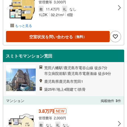
管理費等 3,000円
敷
11.4万円
礼
なし
1LDK
32.21m
6階
2
もっと見る
空室状況を問い合わせる
（無料）
スミトモマンション荒田
荒田八幡駅/鹿児島市電谷山線 徒歩7分
市立病院前駅/鹿児島市電唐湊線 徒歩9分
鹿児島県鹿児島市荒田1
築25年/地上4階建て/鉄骨
マンション
掲載物件
3
件
3.8万円
NEW
管理費等 2,000円
敷
なし
礼
なし