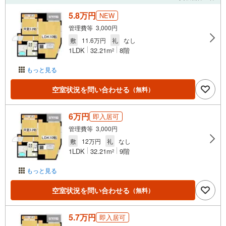
5.8万円
NEW
管理費等 3,000円
敷
11.6万円
礼
なし
1LDK
32.21m
8階
2
もっと見る
空室状況を問い合わせる
（無料）
6万円
即入居可
管理費等 3,000円
敷
12万円
礼
なし
1LDK
32.21m
9階
2
もっと見る
空室状況を問い合わせる
（無料）
5.7万円
即入居可