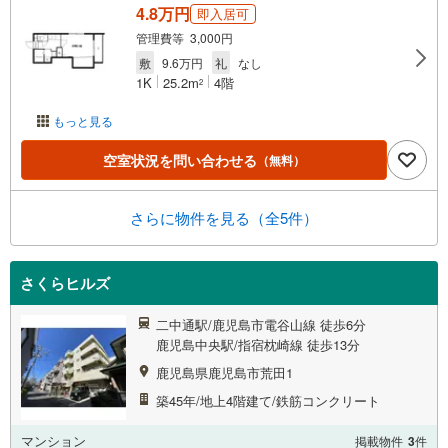
4.8万円
即入居可
管理費等 3,000円
敷
9.6万円
礼
なし
1K
25.2m
4階
2
もっと見る
空室状況を問い合わせる
（無料）
さらに物件を見る（全5件）
さくらヒルズ
二中通駅/鹿児島市電谷山線 徒歩6分
鹿児島中央駅/指宿枕崎線 徒歩13分
鹿児島県鹿児島市荒田1
築45年/地上4階建て/鉄筋コンクリート
マンション
掲載物件
3
件