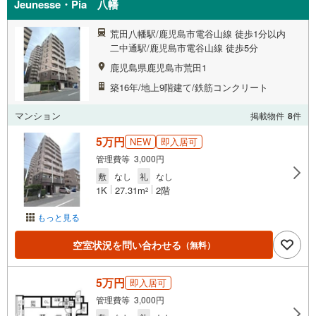
Jeunesse・Pia 八幡
荒田八幡駅/鹿児島市電谷山線 徒歩1分以内
二中通駅/鹿児島市電谷山線 徒歩5分
鹿児島県鹿児島市荒田1
築16年/地上9階建て/鉄筋コンクリート
マンション
掲載物件
8
件
5万円
NEW
即入居可
管理費等 3,000円
敷
なし
礼
なし
1K
27.31m
2階
2
もっと見る
空室状況を問い合わせる
（無料）
5万円
即入居可
管理費等 3,000円