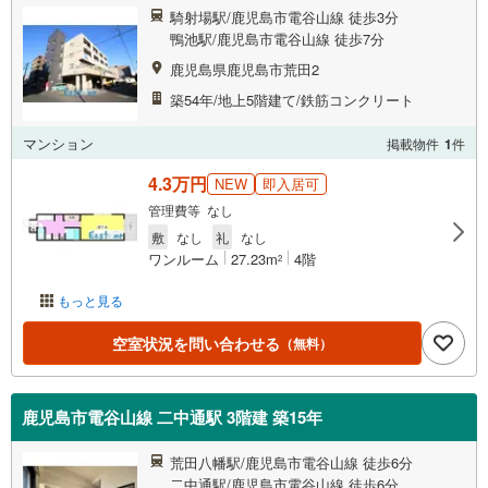
騎射場駅/鹿児島市電谷山線 徒歩3分
鴨池駅/鹿児島市電谷山線 徒歩7分
鹿児島県鹿児島市荒田2
築54年/地上5階建て/鉄筋コンクリート
マンション
掲載物件
1
件
4.3万円
NEW
即入居可
管理費等 なし
敷
なし
礼
なし
ワンルーム
27.23m
4階
2
もっと見る
空室状況を問い合わせる
（無料）
鹿児島市電谷山線 二中通駅 3階建 築15年
荒田八幡駅/鹿児島市電谷山線 徒歩6分
二中通駅/鹿児島市電谷山線 徒歩6分