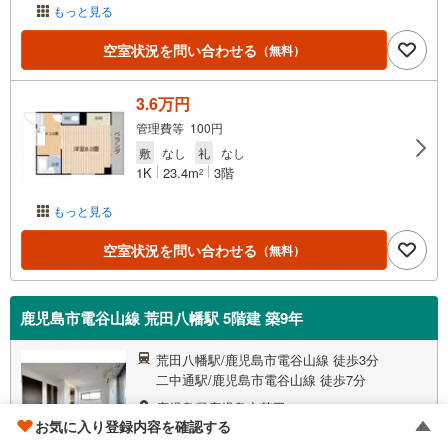
もっと見る
空室状況を問い合わせる
（無料）
3.6万円
管理費等 100円
敷
なし
礼
なし
1K
23.4m
3階
2
もっと見る
空室状況を問い合わせる
（無料）
鹿児島市電谷山線 荒田八幡駅 5階建 築9年
荒田八幡駅/鹿児島市電谷山線 徒歩3分
二中通駅/鹿児島市電谷山線 徒歩7分
鹿児島県鹿児島市荒田1
お気に入り登録内容を確認する
築9年/地上5階建て/鉄筋コンクリート