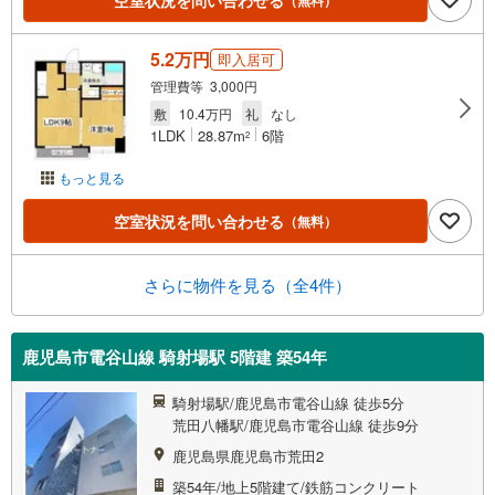
空室状況を問い合わせる
5.2万円
即入居可
管理費等 3,000円
敷
10.4万円
礼
なし
1LDK
28.87m
6階
2
もっと見る
空室状況を問い合わせる
（無料）
さらに物件を見る（全4件）
鹿児島市電谷山線 騎射場駅 5階建 築54年
騎射場駅/鹿児島市電谷山線 徒歩5分
荒田八幡駅/鹿児島市電谷山線 徒歩9分
鹿児島県鹿児島市荒田2
築54年/地上5階建て/鉄筋コンクリート