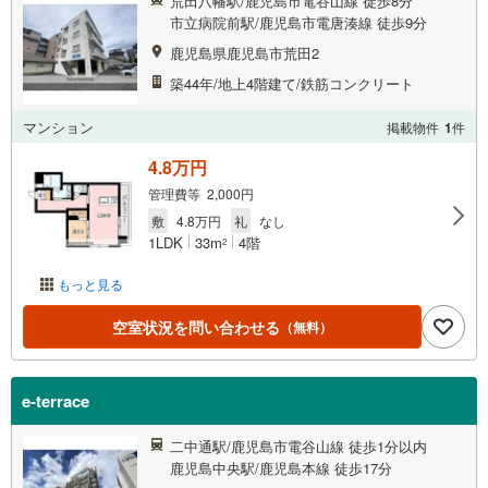
荒田八幡駅/鹿児島市電谷山線 徒歩8分
市立病院前駅/鹿児島市電唐湊線 徒歩9分
鹿児島県鹿児島市荒田2
築44年/地上4階建て/鉄筋コンクリート
マンション
掲載物件
1
件
4.8万円
管理費等 2,000円
敷
4.8万円
礼
なし
1LDK
33m
4階
2
もっと見る
空室状況を問い合わせる
（無料）
e‐terrace
二中通駅/鹿児島市電谷山線 徒歩1分以内
鹿児島中央駅/鹿児島本線 徒歩17分