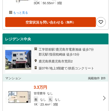
3DK
50.55m
3階
2
もっと見る
空室状況を問い合わせる
（無料）
レジデンス中央
工学部前駅/鹿児島市電唐湊線 徒歩7分
郡元駅/指宿枕崎線 徒歩13分
鹿児島県鹿児島市荒田2
築37年/地上3階建て/鉄筋コンクリート
マンション
掲載物件
2
件
3.3万円
管理費等 なし
敷
なし
礼
なし
1K
23.4m
3階
2