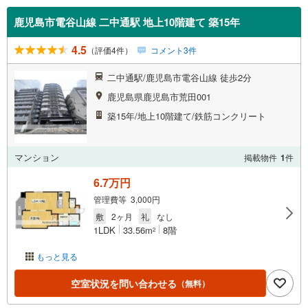
鹿児島市電谷山線 二中通駅 地上10階建て 築15年
4.5
（評価4件）
コメント3件
二中通駅/鹿児島市電谷山線 徒歩2分
鹿児島県鹿児島市荒田001
築15年/地上10階建て/鉄筋コンクリート
マンション
掲載物件
1
件
6.7万円
管理費等 3,000円
敷
2ヶ月
礼
なし
1LDK
33.56m
8階
2
もっと見る
空室状況を問い合わせる
（無料）