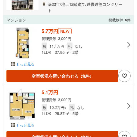
築23年/地上12階建て/鉄骨鉄筋コンクリー
ト
マンション
掲載物件
4
件
5.7万円
NEW
管理費等 3,000円
敷
11.4万円
礼
なし
1LDK
37.95m
2階
2
もっと見る
空室状況を問い合わせる
（無料）
5.1万円
管理費等 3,000円
敷
10.2万円※
礼
なし
1LDK
28.87m
5階
2
もっと見る
（無料）