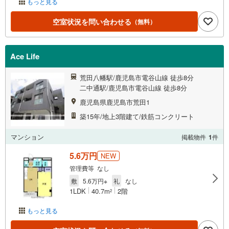
もっと見る
空室状況を問い合わせる
（無料）
Ace Life
荒田八幡駅/鹿児島市電谷山線 徒歩8分
二中通駅/鹿児島市電谷山線 徒歩8分
鹿児島県鹿児島市荒田1
築15年/地上3階建て/鉄筋コンクリート
マンション
掲載物件
1
件
5.6万円
NEW
管理費等 なし
敷
5.6万円※
礼
なし
1LDK
40.7m
2階
2
もっと見る