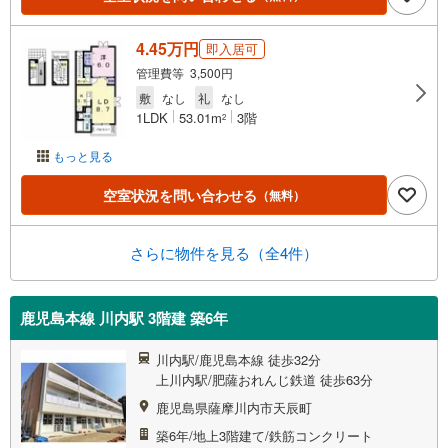
4.45万円
即入居可
管理費等 3,500円
敷
なし
礼
なし
1LDK
53.01m
3階
2
もっと見る
空室状況を問い合わせる
（無料）
さらに物件を見る（全4件）
鹿児島本線 川内駅 3階建 築6年
川内駅/鹿児島本線 徒歩32分
上川内駅/肥薩おれんじ鉄道 徒歩63分
鹿児島県薩摩川内市天辰町
築6年/地上3階建て/鉄筋コンクリート