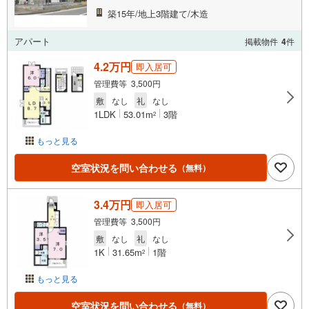
築15年/地上3階建て/木造
アパート
掲載物件
4
件
4.2万円
即入居可
管理費等 3,500円
敷
なし
礼
なし
1LDK
53.01m
3階
2
もっと見る
空室状況を問い合わせる
（無料）
3.4万円
即入居可
管理費等 3,500円
敷
なし
礼
なし
1K
31.65m
1階
2
もっと見る
空室状況を問い合わせる
（無料）