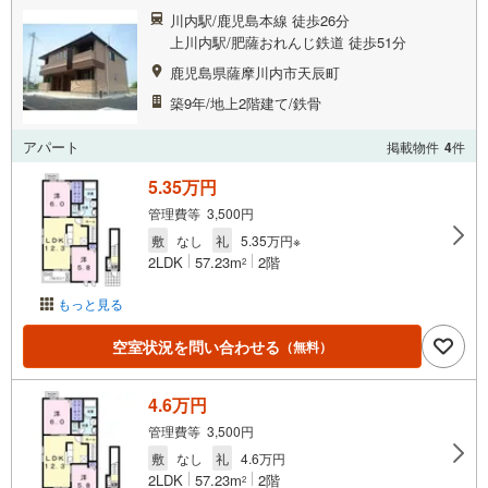
川内駅/鹿児島本線 徒歩26分
上川内駅/肥薩おれんじ鉄道 徒歩51分
鹿児島県薩摩川内市天辰町
築9年/地上2階建て/鉄骨
アパート
掲載物件
4
件
5.35万円
管理費等 3,500円
敷
なし
礼
5.35万円※
2LDK
57.23m
2階
2
もっと見る
空室状況を問い合わせる
（無料）
4.6万円
管理費等 3,500円
敷
なし
礼
4.6万円
2LDK
57.23m
2階
2