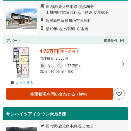
川内駅/鹿児島本線 徒歩29分
上川内駅/肥薩おれんじ鉄道 徒歩60分
鹿児島県薩摩川内市天辰町
築10年/地上2階建て/木造
アパート
掲載物件
1
件
4.75万円
即入居可
管理費等 3,500円
敷
なし
礼
4.75万円※
2DK
46.06m
1階
2
もっと見る
空室状況を問い合わせる
（無料）
サンハイツアイタウン天辰B棟
川内駅/鹿児島本線 徒歩32分