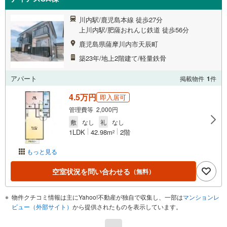
川内駅/鹿児島本線 徒歩27分
上川内駅/肥薩おれんじ鉄道 徒歩56分
鹿児島県薩摩川内市天辰町
築23年/地上2階建て/軽量鉄骨
アパート
掲載物件
1
件
4.5万円
即入居可
管理費等 2,000円
敷
なし
礼
なし
1LDK
42.98m
2階
2
もっと見る
空室状況を問い合わせる
（無料）
物件クチコミ情報は主にYahoo!不動産が独自で収集し、一部は
マンションレ
ビュー（外部サイト）
から提供されたものを表示しています。