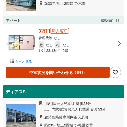
築33年/地上2階建て/木造
アパート
掲載物件
1
件
3万円
即入居可
管理費等 なし
敷
なし
礼
なし
1K
23.18m
2階
2
もっと見る
空室状況を問い合わせる
（無料）
ディアスS
川内駅/鹿児島本線 徒歩23分
上川内駅/肥薩おれんじ鉄道 徒歩53分
鹿児島県薩摩川内市天辰町
築23年/地上2階建て/軽量鉄骨