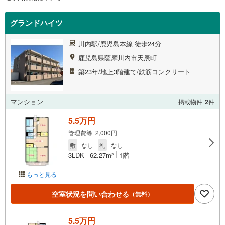
グランドハイツ
川内駅/鹿児島本線 徒歩24分
鹿児島県薩摩川内市天辰町
築23年/地上3階建て/鉄筋コンクリート
マンション
掲載物件
2
件
5.5万円
管理費等 2,000円
敷
なし
礼
なし
3LDK
62.27m
1階
2
もっと見る
空室状況を問い合わせる
（無料）
5.5万円