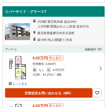
リバーサイド・グラースT
川内駅/鹿児島本線 徒歩24分
上川内駅/肥薩おれんじ鉄道 徒歩57分
鹿児島県薩摩川内市天辰町
築15年/地上3階建て/木造
アパート
掲載物件
7
件
4.05万円
即入居可
管理費等 3,500円
敷
なし
礼
4.05万円
1LDK
41.27m
2階
2
もっと見る
空室状況を問い合わせる
（無料）
4.05万円
即入居可