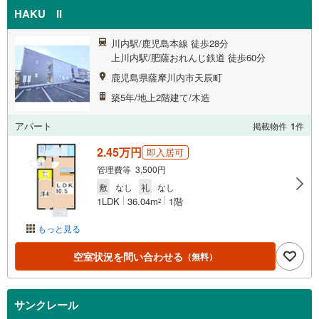
HAKU II
川内駅/鹿児島本線 徒歩28分
上川内駅/肥薩おれんじ鉄道 徒歩60分
鹿児島県薩摩川内市天辰町
築5年/地上2階建て/木造
アパート
掲載物件
1
件
2.45万円
即入居可
管理費等 3,500円
敷
なし
礼
なし
1LDK
36.04m
1階
2
もっと見る
空室状況を問い合わせる
（無料）
サンクレール