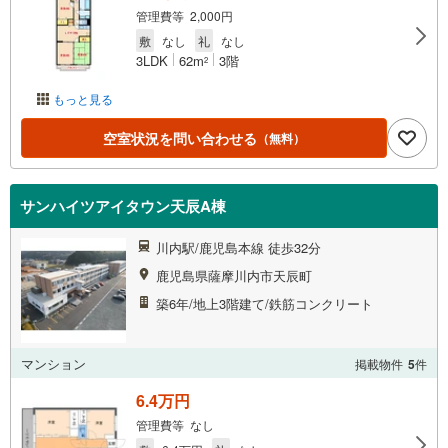
管理費等 2,000円
敷
なし
礼
なし
3LDK
62m
3階
2
もっと見る
空室状況を問い合わせる
（無料）
サンハイツアイタウン天辰A棟
川内駅/鹿児島本線 徒歩32分
鹿児島県薩摩川内市天辰町
築6年/地上3階建て/鉄筋コンクリート
マンション
掲載物件
5
件
6.4万円
管理費等 なし