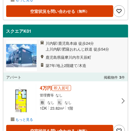
空室状況を問い合わせる
（無料）
スクエアK01
川内駅/鹿児島本線 徒歩24分
上川内駅/肥薩おれんじ鉄道 徒歩54分
鹿児島県薩摩川内市天辰町
築7年/地上2階建て/木造
アパート
掲載物件
3
件
4万円
即入居可
管理費等 なし
敷
なし
礼
なし
1DK
23.82m
1階
2
もっと見る
空室状況を問い合わせる
（無料）