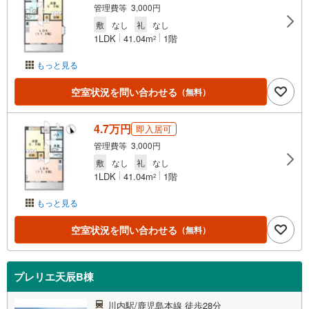
管理費等 3,000円
敷
なし
礼
なし
1LDK
41.04m
1階
2
もっと見る
空室状況を問い合わせる
（無料）
4.7万円
即入居可
管理費等 3,000円
敷
なし
礼
なし
1LDK
41.04m
1階
2
もっと見る
空室状況を問い合わせる
（無料）
プレリエ天辰B棟
川内駅/鹿児島本線 徒歩28分