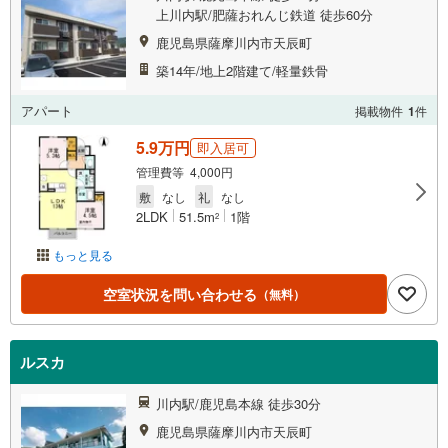
上川内駅/肥薩おれんじ鉄道 徒歩60分
鹿児島県薩摩川内市天辰町
築14年/地上2階建て/軽量鉄骨
アパート
掲載物件
1
件
5.9万円
即入居可
管理費等 4,000円
敷
なし
礼
なし
2LDK
51.5m
1階
2
もっと見る
空室状況を問い合わせる
（無料）
ルスカ
川内駅/鹿児島本線 徒歩30分
鹿児島県薩摩川内市天辰町