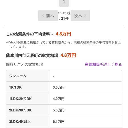
1
1〜21棟
前へ
次へ
/
21件
4.8万円
この検索条件の平均賃料
※
※Yahoo!不動産に掲載されている賃貸物件から、現在の検索条件の平均賃料を算出
しています。
4.8万円
薩摩川内市天辰町の家賃相場
間取りごとの家賃相場
家賃相場を詳しく見る
ワンルーム
-
1K/1DK
3.5万円
1LDK/2K/2DK
4.9万円
2LDK/3K/3DK
5.5万円
3LDK/4K以上
6.1万円