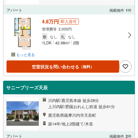
アパート
掲載物件
1
件
4.8万円
即入居可
管理費等 2,000円
敷
なし
礼
なし
1LDK
42.98m
2階
2
もっと見る
空室状況を問い合わせる
（無料）
サニーブリーズ天辰
川内駅/鹿児島本線 徒歩28分
上川内駅/肥薩おれんじ鉄道 徒歩61分
鹿児島県薩摩川内市天辰町
築14年/地上2階建て/木造
アパート
掲載物件
2
件