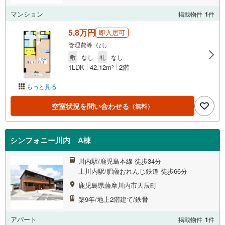
マンション
掲載物件
1
件
5.8万円
即入居可
管理費等 なし
敷
なし
礼
なし
1LDK
42.12m
2階
2
もっと見る
空室状況を問い合わせる
（無料）
シンフォニー川内 A棟
川内駅/鹿児島本線 徒歩34分
上川内駅/肥薩おれんじ鉄道 徒歩66分
鹿児島県薩摩川内市天辰町
築9年/地上2階建て/鉄骨
アパート
掲載物件
1
件