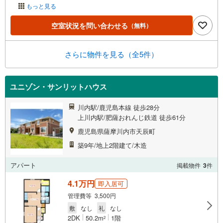
もっと見る
空室状況を問い合わせる
（無料）
さらに物件を見る（全5件）
ユニゾン・サンリットハウス
川内駅/鹿児島本線 徒歩28分
上川内駅/肥薩おれんじ鉄道 徒歩61分
鹿児島県薩摩川内市天辰町
築9年/地上2階建て/木造
アパート
掲載物件
3
件
4.1万円
即入居可
管理費等 3,500円
敷
なし
礼
なし
2DK
50.2m
1階
2