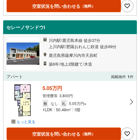
空室状況を問い合わせる
（無料）
セレーノサンドウI
川内駅/鹿児島本線 徒歩37分
上川内駅/肥薩おれんじ鉄道 徒歩69分
鹿児島県薩摩川内市天辰町
築6年/地上2階建て/木造
アパート
掲載物件
1
件
5.05万円
管理費等 3,800円
敷
なし
礼
5.05万円※
1LDK
50.49m
1階
2
もっと見る
空室状況を問い合わせる
（無料）