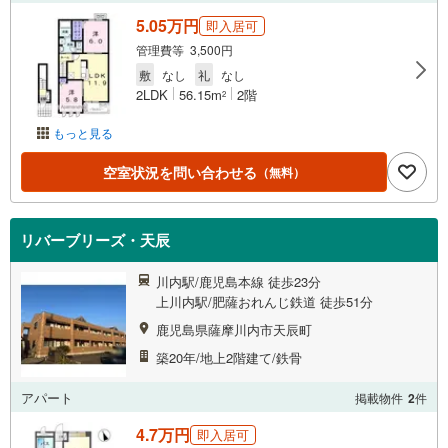
5.05万円
即入居可
管理費等 3,500円
敷
なし
礼
なし
2LDK
56.15m
2階
2
もっと見る
空室状況を問い合わせる
（無料）
リバーブリーズ・天辰
川内駅/鹿児島本線 徒歩23分
上川内駅/肥薩おれんじ鉄道 徒歩51分
鹿児島県薩摩川内市天辰町
築20年/地上2階建て/鉄骨
アパート
掲載物件
2
件
4.7万円
即入居可