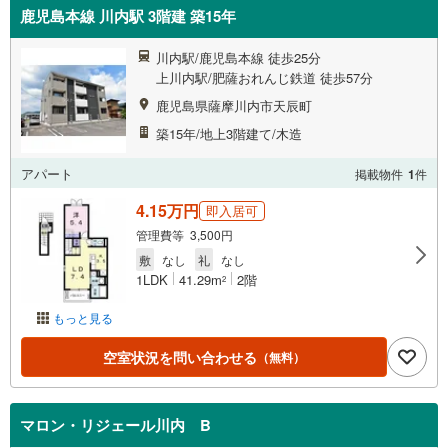
鹿児島本線 川内駅 3階建 築15年
川内駅/鹿児島本線 徒歩25分
上川内駅/肥薩おれんじ鉄道 徒歩57分
鹿児島県薩摩川内市天辰町
築15年/地上3階建て/木造
アパート
掲載物件
1
件
4.15万円
即入居可
管理費等 3,500円
敷
なし
礼
なし
1LDK
41.29m
2階
2
もっと見る
空室状況を問い合わせる
（無料）
マロン・リジェール川内 B