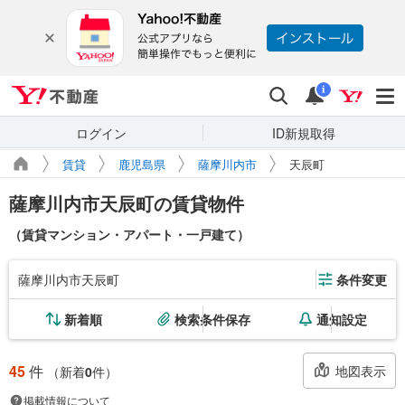
Yahoo!不動産
検索
通知
i
ログイン
ID新規取得
賃貸
鹿児島県
薩摩川内市
天辰町
薩摩川内市天辰町の賃貸物件
（賃貸マンション・アパート・一戸建て）
薩摩川内市天辰町
条件変更
新着順
検索条件保存
通知設定
45
件
地図表示
（新着
0
件）
掲載情報について