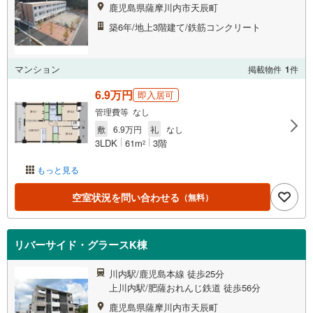
鹿児島県薩摩川内市天辰町
築6年/地上3階建て/鉄筋コンクリート
マンション
掲載物件
1
件
6.9万円
即入居可
管理費等 なし
敷
6.9万円
礼
なし
3LDK
61m
3階
2
もっと見る
空室状況を問い合わせる
（無料）
リバーサイド・グラースK棟
川内駅/鹿児島本線 徒歩25分
上川内駅/肥薩おれんじ鉄道 徒歩56分
鹿児島県薩摩川内市天辰町