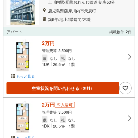
上川内駅/肥薩おれんじ鉄道 徒歩53分
鹿児島県薩摩川内市天辰町
築5年/地上2階建て/木造
アパート
掲載物件
2
件
2万円
管理費等 3,500円
敷
なし
礼
なし
1DK
26.5m
1階
2
もっと見る
空室状況を問い合わせる
（無料）
2万円
即入居可
管理費等 3,500円
敷
なし
礼
なし
1DK
26.5m
1階
2
もっと見る