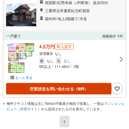
相賀駅/紀勢本線（JR東海） 徒歩23分
三重県北牟婁郡紀北町相賀
築50年/地上2階建て/木造
一戸建て
掲載物件
1
件
4.5万円
即入居可
管理費等 なし
敷
なし
礼
なし
5K以上
111.45m
1階
2
もっと見る
空室状況を問い合わせる
（無料）
物件クチコミ情報は主にYahoo!不動産が独自で収集し、一部は
マンションレ
ビュー（外部サイト）
から提供されたものを表示しています。
1