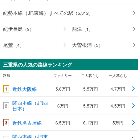
紀勢本線（JR東海）すべての駅
（5,312）
紀伊長島
船津
（9）
（1）
尾鷲
大曽根浦
（4）
（3）
三重県の人気の路線ランキング
路線
ファミリー
二人暮らし
一人暮らし
近鉄大阪線
1
5.8万円
5.5万円
4.7万円
関西本線（JR西
2
6万円
5.5万円
4.5万円
日本）
近鉄名古屋線
3
6.5万円
6.1万円
5万円
関西本線（JR東