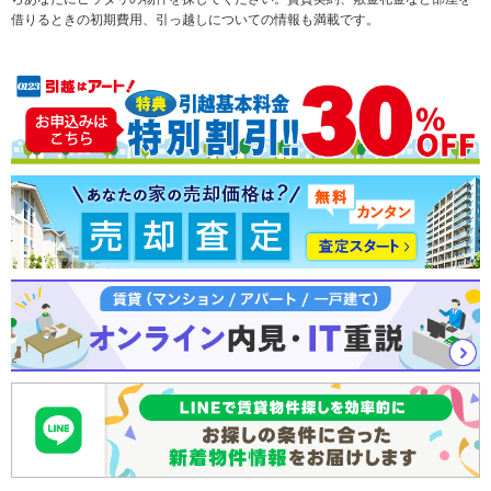
テーマから探す
新築一戸建て
ランキングから探す
中古一戸建て
借りるときの初期費用、引っ越しについての情報も満載です。
注文住宅
土地
売却査定