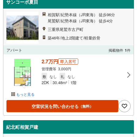
サンコーポ夏目
相賀駅/紀勢本線（JR東海） 徒歩96分
尾鷲駅/紀勢本線（JR東海） 徒歩4分
三重県尾鷲市古戸町
築46年/地上2階建て/軽量鉄骨
アパート
掲載物件
1
件
2.7万円
即入居可
管理費等 3,000円
敷
なし
礼
なし
2DK
30.48m
1階
2
もっと見る
空室状況を問い合わせる
（無料）
紀北町相賀戸建