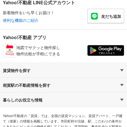
Yahoo!不動産 LINE公式アカウント
新着物件をいち早くお届け！
友だち追加
便利な機能のご紹介
Yahoo!不動産 アプリ
地図でサクッと物件探し
物件比較が手軽にできる
賃貸物件を探す
路線・駅から探す
地域から探す
相賀駅の不動産情報を探す
通勤時間から探す
不動産・住宅
家賃相場から探す
賃貸住宅
暮らしのお役立ち情報
不動産会社から探す
新築マンション
マンションカタログ
希望の条件から探す
中古マンション
教えて！住まいの先生
Yahoo!不動産の「賃貸」では、全国の賃貸マンション、賃貸アパート、一戸建
て（借家）の情報を掲載しています。市区町村や沿線、駅、こだわりの条件か
らあなたにピッタリの物件を探してください。賃貸契約、敷金礼金など部屋を