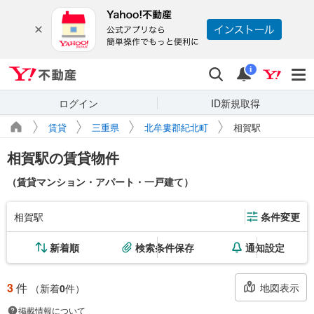
Yahoo!不動産
検索
通知
i
ログイン
ID新規取得
賃貸
三重県
北牟婁郡紀北町
相賀駅
相賀駅の賃貸物件
（賃貸マンション・アパート・一戸建て）
相賀駅
条件変更
新着順
検索条件保存
通知設定
3
件
地図表示
（新着
0
件）
掲載情報について