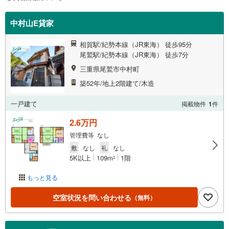
中村山E貸家
相賀駅/紀勢本線（JR東海） 徒歩95分
尾鷲駅/紀勢本線（JR東海） 徒歩7分
三重県尾鷲市中村町
築52年/地上2階建て/木造
一戸建て
掲載物件
1
件
2.6万円
管理費等 なし
敷
なし
礼
なし
5K以上
109m
1階
2
もっと見る
空室状況を問い合わせる
（無料）