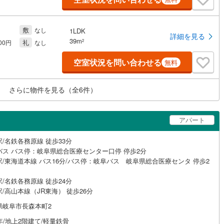
敷
なし
1LDK
詳細を見る
39m
礼
2
000円
なし
空室状況を問い合わせる
無料
さらに物件を見る（全
6
件）
アパート
/名鉄各務原線 徒歩33分
バス バス停：岐阜県総合医療センター口停 停歩2分
駅/東海道本線 バス16分/バス停：岐阜バス 岐阜県総合医療センタ 停歩2
/名鉄各務原線 徒歩24分
/高山本線（JR東海） 徒歩26分
県岐阜市長森本町2
年/地上2階建て/軽量鉄骨