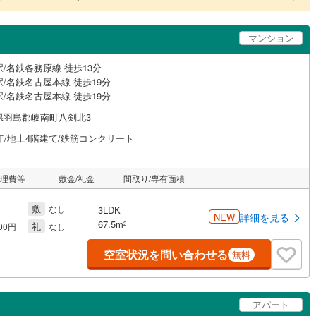
マンション
/名鉄各務原線 徒歩13分
/名鉄名古屋本線 徒歩19分
/名鉄名古屋本線 徒歩19分
県羽島郡岐南町八剣北3
年/地上4階建て/鉄筋コンクリート
管理費等
敷金/礼金
間取り/専有面積
敷
なし
3LDK
NEW
詳細を見る
67.5m
礼
2
500円
なし
空室状況を問い合わせる
無料
アパート