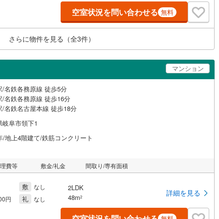
空室状況を問い合わせる
無料
さらに物件を見る（全
3
件）
マンション
駅/名鉄各務原線 徒歩5分
/名鉄各務原線 徒歩16分
/名鉄名古屋本線 徒歩18分
県岐阜市領下1
年/地上4階建て/鉄筋コンクリート
管理費等
敷金/礼金
間取り/専有面積
敷
なし
2LDK
詳細を見る
48m
礼
2
000円
なし
空室状況を問い合わせる
無料