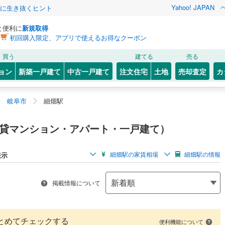
Yahoo! JAPAN
クに生き抜くヒント
と便利に
新規取得
初回購入限定、アプリで使えるお得なクーポン
買う
建てる
売る
ョン
新築一戸建て
中古一戸建て
注文住宅
土地
売却査定
カ
岐阜市
細畑駅
貸マンション・アパート・一戸建て）
細畑駅の家賃相場
細畑駅の情報
表示
掲載情報について
とめてチェックする
便利機能について