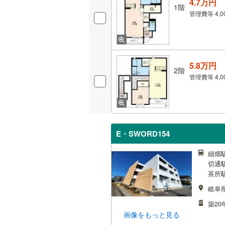
4.7万円
1階
管理費等
4,
5.8万円
2階
管理費等
4,
E・SWORD154
細畑
切通駅
茶所駅
岐阜
築20
画像をもっと見る