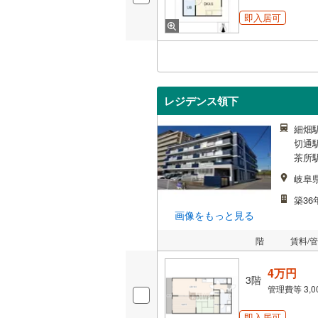
即入居可
レジデンス領下
細畑
切通駅
茶所駅
岐阜
築36
画像をもっと見る
階
賃料/
4万円
3階
管理費等
3,
即入居可