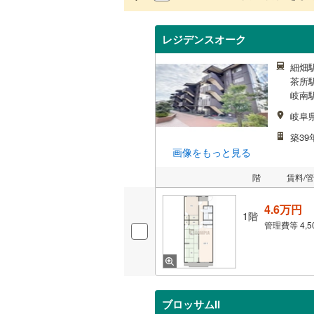
レジデンスオーク
細畑駅
茶所駅
岐南駅
岐阜
築39
画像をもっと見る
階
賃料/
4.6万円
1階
管理費等
4,
ブロッサムII