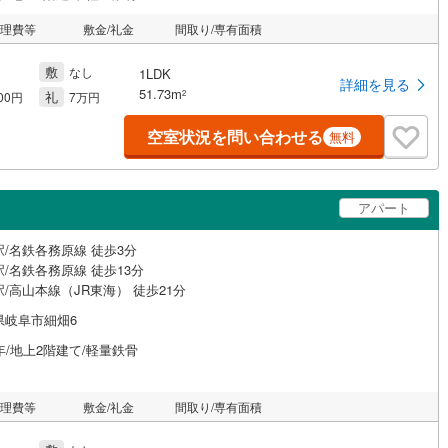
管理費等
敷金/礼金
間取り/専有面積
敷
なし
1LDK
詳細を見る
51.73m
礼
2
000円
7万円
空室状況を問い合わせる
無料
アパート
駅/名鉄各務原線 徒歩3分
/名鉄各務原線 徒歩13分
/高山本線（JR東海） 徒歩21分
県岐阜市細畑6
年/地上2階建て/軽量鉄骨
管理費等
敷金/礼金
間取り/専有面積