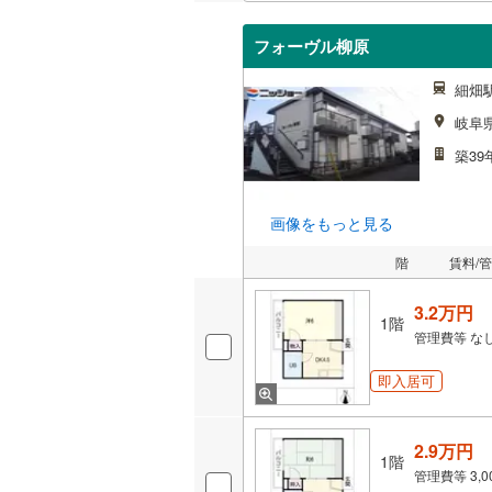
フォーヴル柳原
細畑
岐阜
築39
画像をもっと見る
階
賃料/
3.2万円
1階
管理費等
な
即入居可
2.9万円
1階
管理費等
3,