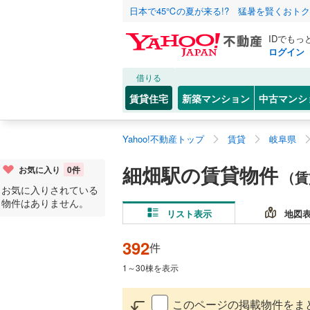
日本で45℃の夏が来る!? 猛暑を賢くおト
IDでもっ
ログイン
借りる
賃貸住宅
新築マンション
中古マンシ
Yahoo!不動産トップ
賃貸
岐阜県
細畑駅の賃貸物件
お気に入り
0
件
（賃
お気に入りされている
物件はありません。
リスト表示
地図
392
件
1
～
30
棟を表示
このページの掲載物件をま