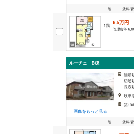
階
賃料/
6.5万円
1階
管理費等
6,
ルーチェ B棟
細畑
切通駅
長森駅
岐阜
築19
画像をもっと見る
階
賃料/