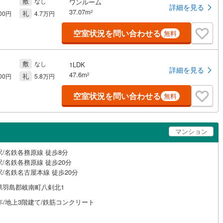
敷
なし
ワンルーム
詳細を見る
37.07m
礼
2
000円
4.7万円
空室状況を問い合わせる
無料
敷
なし
1LDK
詳細を見る
47.6m
礼
2
000円
5.8万円
空室状況を問い合わせる
無料
マンション
駅/名鉄各務原線 徒歩8分
/名鉄各務原線 徒歩20分
/名鉄名古屋本線 徒歩20分
県羽島郡岐南町八剣北1
年/地上3階建て/鉄筋コンクリート