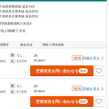
/名鉄各務原線 徒歩14分
/名鉄名古屋本線 徒歩23分
/名鉄名古屋本線 徒歩25分
県羽島郡岐南町八剣北4
/地上3階建て/木造
管理費等
敷金/礼金
間取り/専有面積
敷
なし
2K
NEW
詳細を見る
30.85m
礼
2
300円
5.5万円
空室状況を問い合わせる
無料
敷
なし
2K
NEW
詳細を見る
30.85m
礼
2
200円
5.7万円
空室状況を問い合わせる
無料