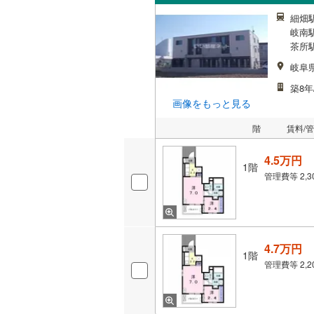
細畑駅
岐南駅
茶所駅
岐阜
築8年
画像をもっと見る
階
賃料/
4.5万円
1階
管理費等
2,
4.7万円
1階
管理費等
2,