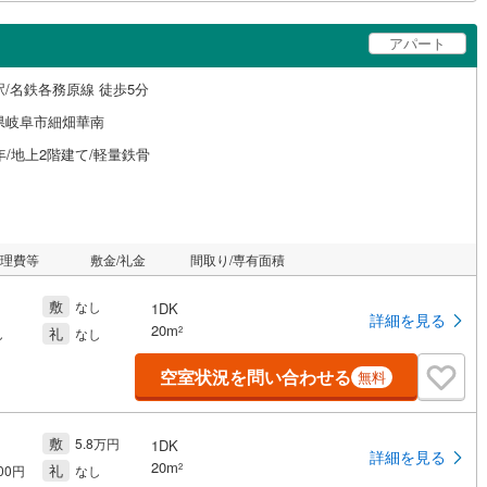
アパート
駅/名鉄各務原線 徒歩5分
県岐阜市細畑華南
年/地上2階建て/軽量鉄骨
管理費等
敷金/礼金
間取り/専有面積
敷
なし
1DK
詳細を見る
20m
礼
2
し
なし
空室状況を問い合わせる
無料
敷
5.8万円
1DK
詳細を見る
20m
礼
2
000円
なし