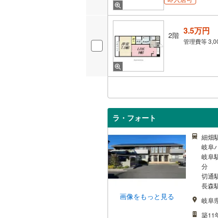
3.5万円
2階
管理費等
3,
ラ・フォート
細畑駅
岐阜
岐阜
分
切通駅
長森駅
画像をもっと見る
岐阜
築11