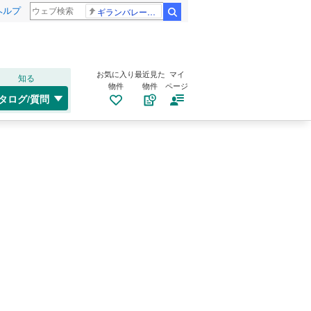
ヘルプ
ギランバレー症候群
検索
お気に入り
最近見た
マイ
知る
物件
物件
ページ
タログ/質問