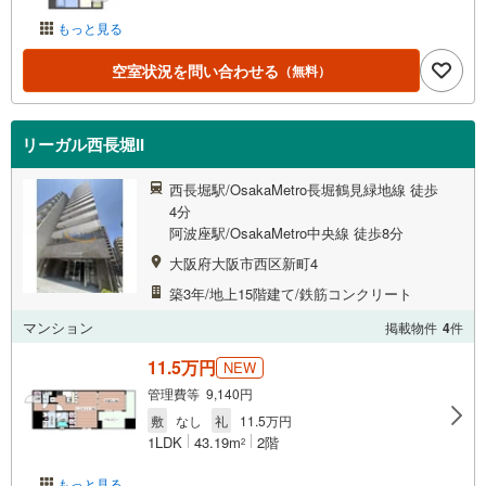
もっと見る
空室状況を問い合わせる
（無料）
リーガル西長堀II
西長堀駅/OsakaMetro長堀鶴見緑地線 徒歩
4分
阿波座駅/OsakaMetro中央線 徒歩8分
大阪府大阪市西区新町4
築3年/地上15階建て/鉄筋コンクリート
マンション
掲載物件
4
件
11.5万円
NEW
管理費等 9,140円
敷
なし
礼
11.5万円
1LDK
43.19m
2階
2
もっと見る