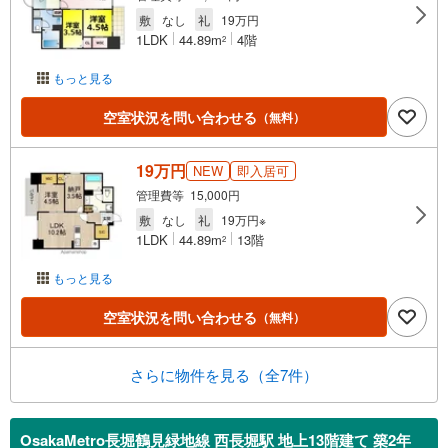
敷
なし
礼
19万円
1LDK
44.89m
4階
2
もっと見る
空室状況を問い合わせる
（無料）
19万円
NEW
即入居可
管理費等 15,000円
敷
なし
礼
19万円※
1LDK
44.89m
13階
2
もっと見る
空室状況を問い合わせる
（無料）
さらに物件を見る（全7件）
OsakaMetro長堀鶴見緑地線 西長堀駅 地上13階建て 築2年