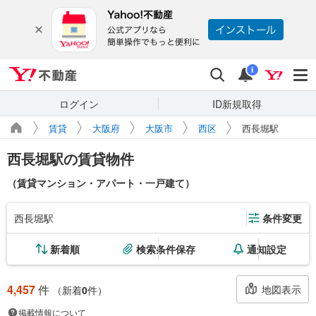
Yahoo!不動産
検索
通知
i
ログイン
ID新規取得
賃貸
大阪府
大阪市
西区
西長堀駅
西長堀駅の賃貸物件
（賃貸マンション・アパート・一戸建て）
西長堀駅
条件変更
新着順
検索条件保存
通知設定
4,457
件
地図表示
（新着
0
件）
掲載情報について