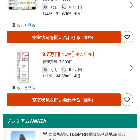
敷
なし
礼
9.7万円
1LDK
37.97m
4階
2
もっと見る
空室状況を問い合わせる
（無料）
9.7万円
NEW
即入居可
管理費等 7,000円
敷
なし
礼
9.7万円
1LDK
34.88m
4階
2
もっと見る
空室状況を問い合わせる
（無料）
プレミアムAWAZA
西長堀駅/OsakaMetro長堀鶴見緑地線 徒歩