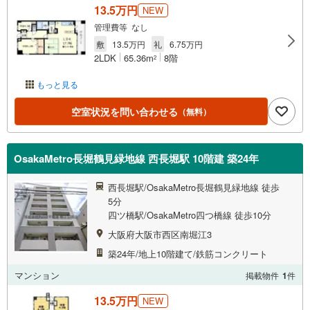
13.5万円
NEW
管理費等 なし
敷
13.5万円
礼
6.75万円
2LDK
65.36m
8階
2
もっと見る
空室状況を問い合わせる
（無料）
OsakaMetro長堀鶴見緑地線 西長堀駅 10階建 築24年
西長堀駅/OsakaMetro長堀鶴見緑地線 徒歩
5分
四ツ橋駅/OsakaMetro四つ橋線 徒歩10分
大阪府大阪市西区南堀江3
築24年/地上10階建て/鉄筋コンクリート
マンション
掲載物件
1
件
13.5万円
NEW