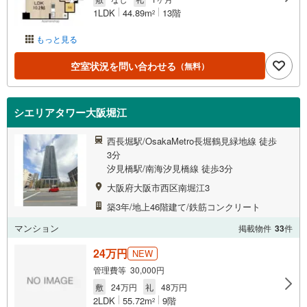
1LDK
44.89m
13階
2
もっと見る
空室状況を問い合わせる
（無料）
シエリアタワー大阪堀江
西長堀駅/OsakaMetro長堀鶴見緑地線 徒歩
3分
汐見橋駅/南海汐見橋線 徒歩3分
大阪府大阪市西区南堀江3
築3年/地上46階建て/鉄筋コンクリート
マンション
掲載物件
33
件
24万円
NEW
管理費等 30,000円
敷
24万円
礼
48万円
2LDK
55.72m
9階
2