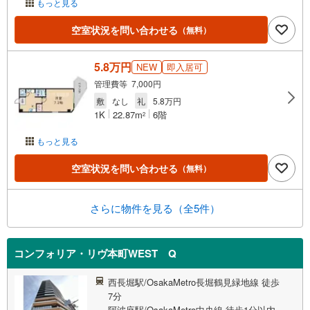
もっと見る
空室状況を問い合わせる
（無料）
5.8万円
NEW
即入居可
管理費等 7,000円
敷
なし
礼
5.8万円
1K
22.87m
6階
2
もっと見る
空室状況を問い合わせる
（無料）
さらに物件を見る（全5件）
コンフォリア・リヴ本町WEST Q
西長堀駅/OsakaMetro長堀鶴見緑地線 徒歩
7分
阿波座駅/OsakaMetro中央線 徒歩1分以内