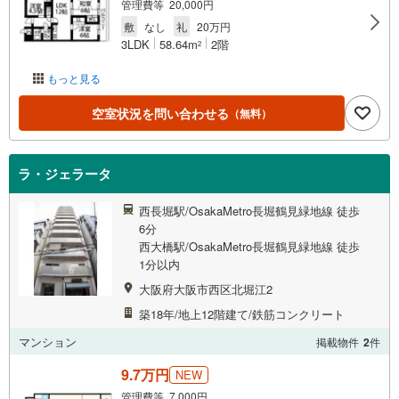
管理費等 20,000円
敷
なし
礼
20万円
3LDK
58.64m
2階
2
もっと見る
空室状況を問い合わせる
（無料）
ラ・ジェラータ
西長堀駅/OsakaMetro長堀鶴見緑地線 徒歩
6分
西大橋駅/OsakaMetro長堀鶴見緑地線 徒歩
1分以内
大阪府大阪市西区北堀江2
築18年/地上12階建て/鉄筋コンクリート
マンション
掲載物件
2
件
9.7万円
NEW
管理費等 7,000円