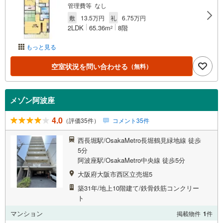
管理費等 なし
敷
13.5万円
礼
6.75万円
2LDK
65.36m
8階
2
もっと見る
空室状況を問い合わせる
（無料）
メゾン阿波座
4.0
（評価35件）
コメント35件
西長堀駅/OsakaMetro長堀鶴見緑地線 徒歩
5分
阿波座駅/OsakaMetro中央線 徒歩5分
大阪府大阪市西区立売堀5
築31年/地上10階建て/鉄骨鉄筋コンクリー
ト
マンション
掲載物件
1
件