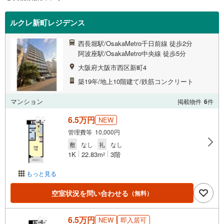
ルクレ新町レジデンス
西長堀駅/OsakaMetro千日前線 徒歩2分
阿波座駅/OsakaMetro中央線 徒歩5分
大阪府大阪市西区新町4
築19年/地上10階建て/鉄筋コンクリート
マンション
掲載物件
6
件
6.5万円
NEW
管理費等 10,000円
敷
なし
礼
なし
1K
22.83m
3階
2
もっと見る
空室状況を問い合わせる
（無料）
6.5万円
NEW
即入居可