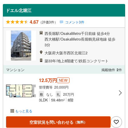
ドエル北堀江
4.67
（評価3件）
コメント3件
西長堀駅/OsakaMetro千日前線 徒歩4分
西大橋駅/OsakaMetro長堀鶴見緑地線 徒歩
3分
大阪府大阪市西区北堀江2
築33年/地上8階建て/鉄筋コンクリート
マンション
掲載物件
2
件
12.5万円
NEW
管理費等 20,000円
敷
なし
礼
20万円
3LDK
59.48m
8階
2
もっと見る
空室状況を問い合わせる
（無料）