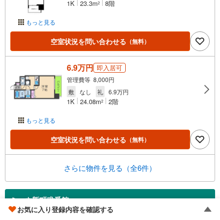
1K
23.3m
8階
2
もっと見る
空室状況を問い合わせる
（無料）
6.9万円
即入居可
管理費等 8,000円
敷
なし
礼
6.9万円
1K
24.08m
2階
2
もっと見る
空室状況を問い合わせる
（無料）
さらに物件を見る（全6件）
ミーネ新町弐番館
お気に入り登録内容を確認する