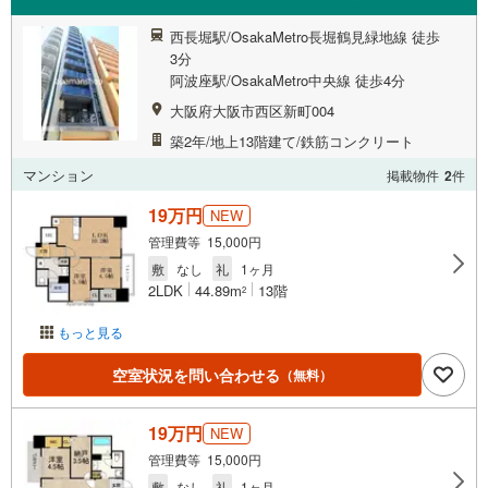
西長堀駅/OsakaMetro長堀鶴見緑地線 徒歩
3分
阿波座駅/OsakaMetro中央線 徒歩4分
大阪府大阪市西区新町004
築2年/地上13階建て/鉄筋コンクリート
マンション
掲載物件
2
件
19万円
NEW
管理費等 15,000円
敷
なし
礼
1ヶ月
2LDK
44.89m
13階
2
もっと見る
空室状況を問い合わせる
（無料）
19万円
NEW
管理費等 15,000円
敷
なし
礼
1ヶ月