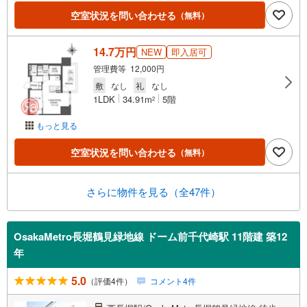
空室状況を問い合わせる
（無料）
14.7万円
NEW
即入居可
管理費等 12,000円
敷
なし
礼
なし
1LDK
34.91m
5階
2
もっと見る
空室状況を問い合わせる
（無料）
さらに物件を見る（全47件）
OsakaMetro長堀鶴見緑地線 ドーム前千代崎駅 11階建 築12
年
5.0
（評価4件）
コメント4件