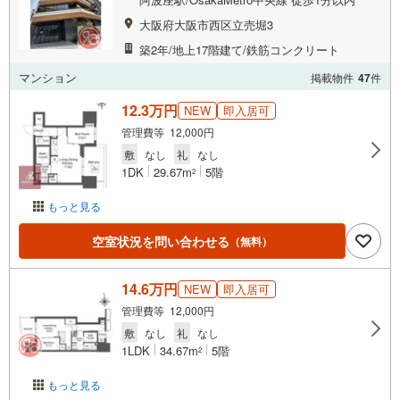
大阪府大阪市西区立売堀3
築2年/地上17階建て/鉄筋コンクリート
マンション
掲載物件
47
件
12.3万円
NEW
即入居可
管理費等 12,000円
敷
なし
礼
なし
1DK
29.67m
5階
2
もっと見る
空室状況を問い合わせる
（無料）
14.6万円
NEW
即入居可
管理費等 12,000円
敷
なし
礼
なし
1LDK
34.67m
5階
2
もっと見る