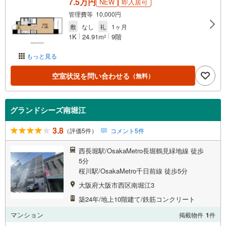
7.5万円
NEW
即入居可
管理費等 10,000円
敷
なし
礼
1ヶ月
1K
24.91m
9階
2
もっと見る
空室状況を問い合わせる
（無料）
グランドシーズ南堀江
3.8
（評価5件）
コメント5件
西長堀駅/OsakaMetro長堀鶴見緑地線 徒歩
5分
桜川駅/OsakaMetro千日前線 徒歩5分
大阪府大阪市西区南堀江3
築24年/地上10階建て/鉄筋コンクリート
マンション
掲載物件
1
件