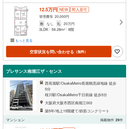
12.5万円
NEW
即入居可
管理費等 20,000円
敷
なし
礼
20万円
3LDK
59.28m
8階
2
もっと見る
空室状況を問い合わせる
（無料）
プレサンス南堀江ザ・センス
西長堀駅/OsakaMetro長堀鶴見緑地線 徒歩
5分
桜川駅/OsakaMetro千日前線 徒歩5分
大阪府大阪市西区南堀江003
築5年/地上15階建て/鉄筋コンクリート
マンション
掲載物件
29
件