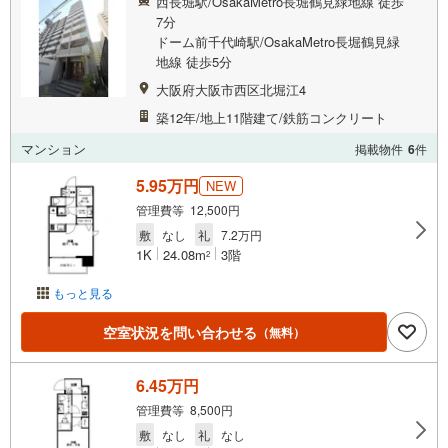
西長堀駅/OsakaMetro長堀鶴見緑地線 徒歩
7分
ドーム前千代崎駅/OsakaMetro長堀鶴見緑
地線 徒歩5分
大阪府大阪市西区北堀江4
築12年/地上11階建て/鉄筋コンクリート
マンション
掲載物件
6
件
5.95万円
NEW
管理費等 12,500円
敷
なし
礼
7.2万円
1K
24.08m
3階
2
もっと見る
空室状況を問い合わせる
（無料）
6.45万円
管理費等 8,500円
敷
なし
礼
なし