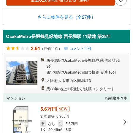
さらに物件を見る（全27件）
OsakaMetro長堀鶴見緑地線 西長堀駅 11階建 築28年
2.64
（評価11件）
コメント11件
西長堀駅/OsakaMetro長堀鶴見緑地線 徒歩
3分
四ツ橋駅/OsakaMetro四つ橋線 徒歩10分
大阪府大阪市西区南堀江3
築28年/地上11階建て/鉄筋コンクリート
マンション
掲載物件
1
件
5.6万円
NEW
管理費等 8,900円
敷
なし
礼
5.6万円
1K
20.46m
8階
2