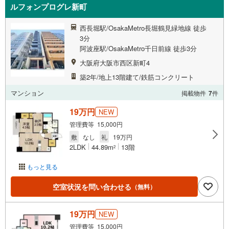
ルフォンプログレ新町
西長堀駅/OsakaMetro長堀鶴見緑地線 徒歩
3分
阿波座駅/OsakaMetro千日前線 徒歩3分
大阪府大阪市西区新町4
築2年/地上13階建て/鉄筋コンクリート
マンション
掲載物件
7
件
19万円
NEW
管理費等 15,000円
敷
なし
礼
19万円
2LDK
44.89m
13階
2
もっと見る
空室状況を問い合わせる
（無料）
19万円
NEW
管理費等 15,000円