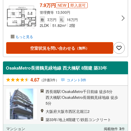
7.9万円
NEW
即入居可
管理費等 13,500円
敷
3万円
礼
16万円
2LDK
51.82m
2階
2
もっと見る
空室状況を問い合わせる
（無料）
OsakaMetro長堀鶴見緑地線 西大橋駅 8階建 築33年
4.67
（評価3件）
コメント3件
西長堀駅/OsakaMetro千日前線 徒歩5分
西大橋駅/OsakaMetro長堀鶴見緑地線 徒歩
5分
大阪府大阪市西区北堀江2
築33年/地上8階建て/鉄筋コンクリート
マンション
掲載物件
3
件