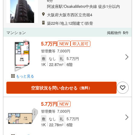
6分
阿波座駅/OsakaMetro中央線 徒歩1分以内
大阪府大阪市西区立売堀4
築22年/地上12階建て/鉄骨
マンション
掲載物件
5
件
5.7万円
NEW
即入居可
管理費等 7,000円
敷
なし
礼
5.7万円
1K
22.87m
6階
2
もっと見る
空室状況を問い合わせる
（無料）
5.7万円
NEW
管理費等 7,000円
敷
なし
礼
5.7万円
1K
22.78m
6階
2