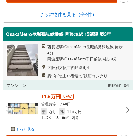
さらに物件を見る（全4件）
OsakaMetro長堀鶴見緑地線 西長堀駅 15階建 築3年
西長堀駅/OsakaMetro長堀鶴見緑地線 徒歩
4分
阿波座駅/OsakaMetro千日前線 徒歩8分
大阪府大阪市西区新町4
築3年/地上15階建て/鉄筋コンクリート
マンション
掲載物件
3
件
11.5万円
NEW
管理費等 9,140円
敷
なし
礼
11.5万円
1LDK
43.19m
2階
2
もっと見る