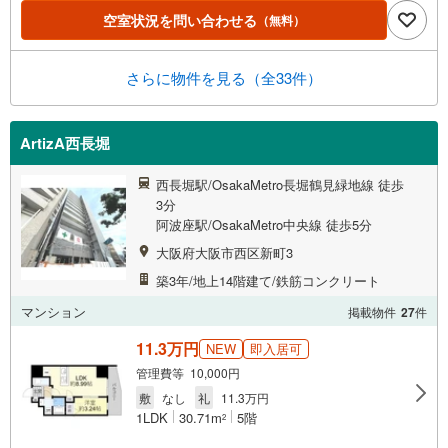
空室状況を問い合わせる
（無料）
さらに物件を見る（全33件）
ArtizA西長堀
西長堀駅/OsakaMetro長堀鶴見緑地線 徒歩
3分
阿波座駅/OsakaMetro中央線 徒歩5分
大阪府大阪市西区新町3
築3年/地上14階建て/鉄筋コンクリート
マンション
掲載物件
27
件
11.3万円
NEW
即入居可
管理費等 10,000円
敷
なし
礼
11.3万円
1LDK
30.71m
5階
2