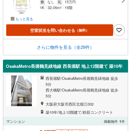
敷
なし
礼
15万円
1K
32.05m
15階
2
もっと見る
空室状況を問い合わせる
（無料）
さらに物件を見る（全29件）
OsakaMetro長堀鶴見緑地線 西長堀駅 地上12階建て 築10年
西長堀駅/OsakaMetro長堀鶴見緑地線 徒歩
5分
西大橋駅/OsakaMetro長堀鶴見緑地線 徒歩
5分
大阪府大阪市西区北堀江002
築10年/地上12階建て/鉄筋コンクリート
マンション
掲載物件
1
件