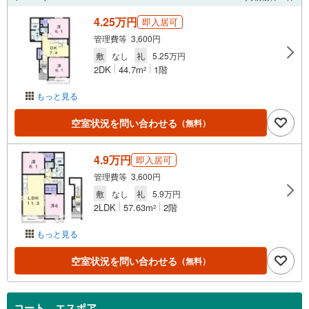
4.25万円
即入居可
管理費等 3,600円
敷
なし
礼
5.25万円
2DK
44.7m
1階
2
もっと見る
空室状況を問い合わせる
（無料）
4.9万円
即入居可
管理費等 3,600円
敷
なし
礼
5.9万円
2LDK
57.63m
2階
2
もっと見る
空室状況を問い合わせる
（無料）
コート エスポア