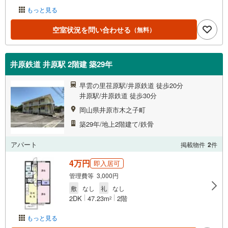
もっと見る
空室状況を問い合わせる
（無料）
井原鉄道 井原駅 2階建 築29年
早雲の里荏原駅/井原鉄道 徒歩20分
井原駅/井原鉄道 徒歩30分
岡山県井原市木之子町
築29年/地上2階建て/鉄骨
アパート
掲載物件
2
件
4万円
即入居可
管理費等 3,000円
敷
なし
礼
なし
2DK
47.23m
2階
2
もっと見る