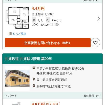
4.4万円
管理費等 2,000円
敷
なし
礼
4.4万円
2DK
40.22m
1階
2
もっと見る
空室状況を問い合わせる
（無料）
井原鉄道 井原駅 2階建 築20年
早雲の里荏原駅/井原鉄道 徒歩30分
井原駅/井原鉄道 徒歩20分
岡山県井原市西江原町
築20年/地上2階建て/木造
アパート
掲載物件
3
件
4.6万円
即入居可