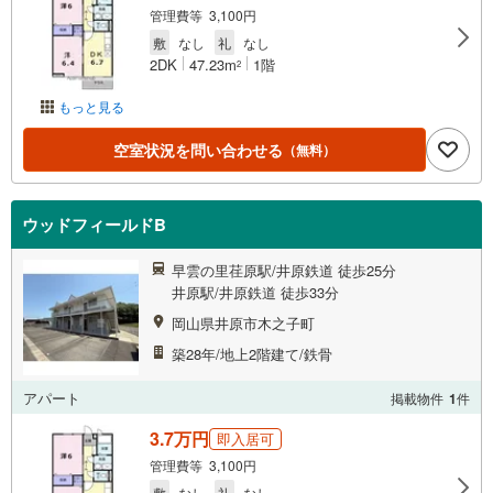
管理費等 3,100円
敷
なし
礼
なし
2DK
47.23m
1階
2
もっと見る
空室状況を問い合わせる
（無料）
ウッドフィールドB
早雲の里荏原駅/井原鉄道 徒歩25分
井原駅/井原鉄道 徒歩33分
岡山県井原市木之子町
築28年/地上2階建て/鉄骨
アパート
掲載物件
1
件
3.7万円
即入居可
管理費等 3,100円
敷
なし
礼
なし