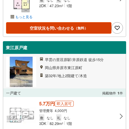
2DK
47.23m
1階
2
もっと見る
空室状況を問い合わせる
（無料）
東江原戸建
早雲の里荏原駅/井原鉄道 徒歩15分
岡山県井原市東江原町
築32年/地上2階建て/木造
一戸建て
掲載物件
1
件
5.7万円
即入居可
管理費等 4,000円
敷
なし
礼
なし
3DK
82.29m
1階
2