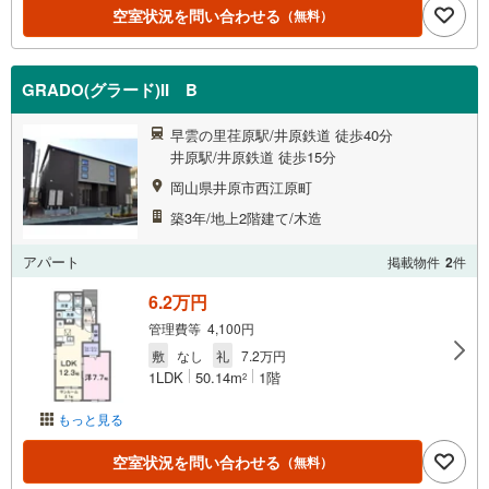
空室状況を問い合わせる
（無料）
GRADO(グラード)II B
早雲の里荏原駅/井原鉄道 徒歩40分
井原駅/井原鉄道 徒歩15分
岡山県井原市西江原町
築3年/地上2階建て/木造
アパート
掲載物件
2
件
6.2万円
管理費等 4,100円
敷
なし
礼
7.2万円
1LDK
50.14m
1階
2
もっと見る
空室状況を問い合わせる
（無料）