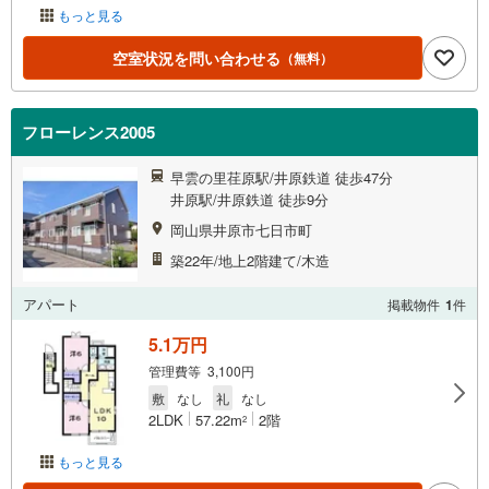
もっと見る
空室状況を問い合わせる
（無料）
フローレンス2005
早雲の里荏原駅/井原鉄道 徒歩47分
井原駅/井原鉄道 徒歩9分
岡山県井原市七日市町
築22年/地上2階建て/木造
アパート
掲載物件
1
件
5.1万円
管理費等 3,100円
敷
なし
礼
なし
2LDK
57.22m
2階
2
もっと見る