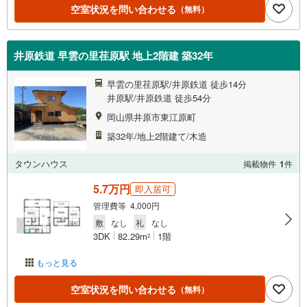
空室状況を問い合わせる
（無料）
井原鉄道 早雲の里荏原駅 地上2階建 築32年
早雲の里荏原駅/井原鉄道 徒歩14分
井原駅/井原鉄道 徒歩54分
岡山県井原市東江原町
築32年/地上2階建て/木造
タウンハウス
掲載物件
1
件
5.7万円
即入居可
管理費等 4,000円
敷
なし
礼
なし
3DK
82.29m
1階
2
もっと見る
空室状況を問い合わせる
（無料）