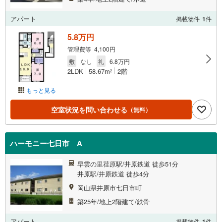
アパート
掲載物件
1
件
5.8万円
管理費等 4,100円
敷
なし
礼
6.8万円
2LDK
58.67m
2階
2
もっと見る
空室状況を問い合わせる
（無料）
ハーモニー七日市 A
早雲の里荏原駅/井原鉄道 徒歩51分
井原駅/井原鉄道 徒歩4分
岡山県井原市七日市町
築25年/地上2階建て/鉄骨
アパート
掲載物件
1
件