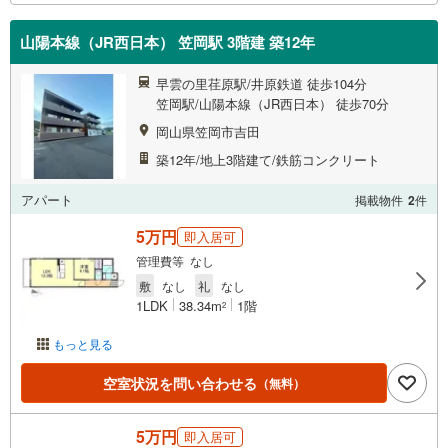
山陽本線（JR西日本） 笠岡駅 3階建 築12年
早雲の里荏原駅/井原鉄道 徒歩104分
笠岡駅/山陽本線（JR西日本） 徒歩70分
岡山県笠岡市吉田
築12年/地上3階建て/鉄筋コンクリート
アパート
掲載物件
2
件
5万円
即入居可
管理費等 なし
敷
なし
礼
なし
1LDK
38.34m
1階
2
もっと見る
空室状況を問い合わせる
（無料）
5万円
即入居可