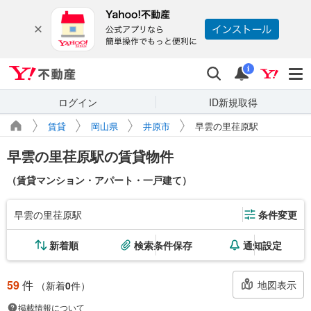
Yahoo!不動産
検索
通知
i
ログイン
ID新規取得
賃貸
岡山県
井原市
早雲の里荏原駅
早雲の里荏原駅の賃貸物件
（賃貸マンション・アパート・一戸建て）
早雲の里荏原駅
条件変更
新着順
検索条件保存
通知設定
59
件
地図表示
（新着
0
件）
掲載情報について