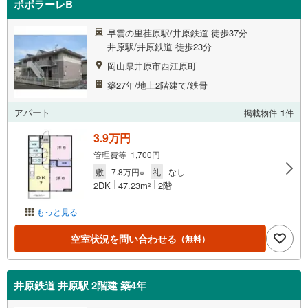
ポポラーレB
早雲の里荏原駅/井原鉄道 徒歩37分
井原駅/井原鉄道 徒歩23分
岡山県井原市西江原町
築27年/地上2階建て/鉄骨
アパート
掲載物件
1
件
3.9万円
管理費等 1,700円
敷
7.8万円※
礼
なし
2DK
47.23m
2階
2
もっと見る
空室状況を問い合わせる
（無料）
井原鉄道 井原駅 2階建 築4年