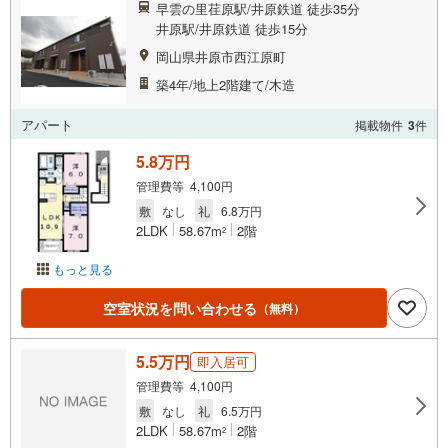
早雲の里荏原駅/井原鉄道 徒歩35分
井原駅/井原鉄道 徒歩15分
岡山県井原市西江原町
築4年/地上2階建て/木造
アパート
掲載物件
3
件
5.8万円
管理費等 4,100円
敷
なし
礼
6.8万円
2LDK
58.67m
2階
2
もっと見る
空室状況を問い合わせる
（無料）
5.5万円
即入居可
管理費等 4,100円
敷
なし
礼
6.5万円
2LDK
58.67m
2階
2