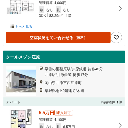
管理費等 4,000円
敷
なし
礼
なし
3DK
82.29m
1階
2
もっと見る
空室状況を問い合わせる
（無料）
クールメゾン江原
早雲の里荏原駅/井原鉄道 徒歩42分
井原駅/井原鉄道 徒歩17分
岡山県井原市西江原町
築4年/地上2階建て/木造
アパート
掲載物件
1
件
5.5万円
即入居可
管理費等 4,100円
敷
なし
礼
6.5万円