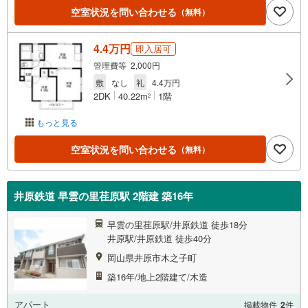
空室状況を問い合わせる
（無料）
4.4万円
即入居可
管理費等 2,000円
敷
なし
礼
4.4万円
2DK
40.22m
1階
2
もっと見る
空室状況を問い合わせる
（無料）
井原鉄道 早雲の里荏原駅 2階建 築16年
早雲の里荏原駅/井原鉄道 徒歩18分
井原駅/井原鉄道 徒歩40分
岡山県井原市木之子町
築16年/地上2階建て/木造
アパート
掲載物件
2
件