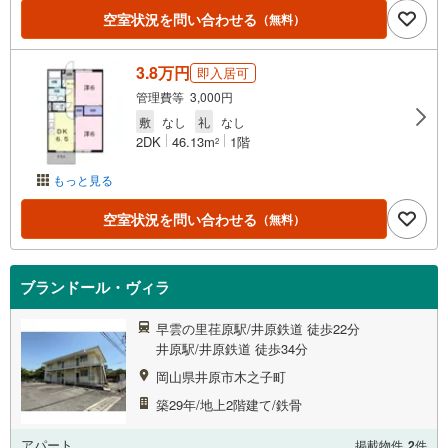
空室状況を問い合わせる
（無料）
3.8万円
即入居可
管理費等 3,000円
敷
なし
礼
なし
2DK
46.13m
1階
2
もっと見る
空室状況を問い合わせる
（無料）
ブランドール・ヴィラ
早雲の里荏原駅/井原鉄道 徒歩22分
井原駅/井原鉄道 徒歩34分
岡山県井原市木之子町
築29年/地上2階建て/鉄骨
アパート
掲載物件
2
件