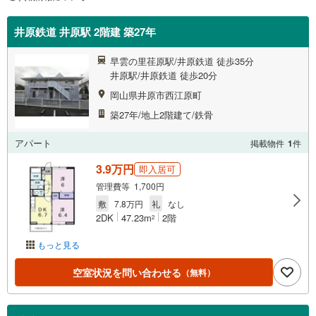
井原鉄道 井原駅 2階建 築27年
早雲の里荏原駅/井原鉄道 徒歩35分
井原駅/井原鉄道 徒歩20分
岡山県井原市西江原町
築27年/地上2階建て/鉄骨
アパート
掲載物件
1
件
3.9万円
即入居可
管理費等 1,700円
敷
7.8万円
礼
なし
2DK
47.23m
2階
2
もっと見る
空室状況を問い合わせる
（無料）