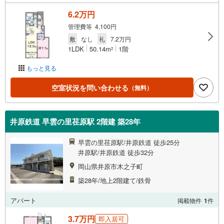
6.2万円
管理費等 4,100円
敷
なし
礼
7.2万円
1LDK
50.14m
1階
2
もっと見る
空室状況を問い合わせる
（無料）
井原鉄道 早雲の里荏原駅 2階建 築28年
早雲の里荏原駅/井原鉄道 徒歩25分
井原駅/井原鉄道 徒歩32分
岡山県井原市木之子町
築28年/地上2階建て/鉄骨
アパート
掲載物件
1
件
3.7万円
即入居可