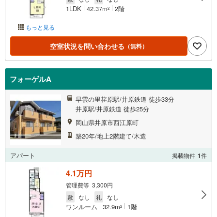
1LDK
42.37m
2階
2
もっと見る
空室状況を問い合わせる
（無料）
フォーゲルA
早雲の里荏原駅/井原鉄道 徒歩33分
井原駅/井原鉄道 徒歩25分
岡山県井原市西江原町
築20年/地上2階建て/木造
アパート
掲載物件
1
件
4.1万円
管理費等 3,300円
敷
なし
礼
なし
ワンルーム
32.9m
1階
2