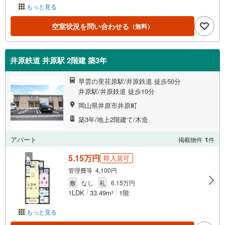
もっと見る
空室状況を問い合わせる
（無料）
井原鉄道 井原駅 2階建 築3年
早雲の里荏原駅/井原鉄道 徒歩50分
井原駅/井原鉄道 徒歩10分
岡山県井原市井原町
築3年/地上2階建て/木造
アパート
掲載物件
1
件
5.15万円
即入居可
管理費等 4,100円
敷
なし
礼
6.15万円
1LDK
33.49m
1階
2
もっと見る