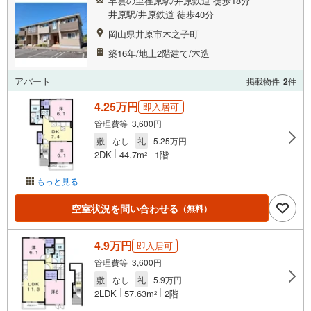
早雲の里荏原駅/井原鉄道 徒歩18分
井原駅/井原鉄道 徒歩40分
岡山県井原市木之子町
築16年/地上2階建て/木造
アパート
掲載物件
2
件
4.25万円
即入居可
管理費等 3,600円
敷
なし
礼
5.25万円
2DK
44.7m
1階
2
もっと見る
空室状況を問い合わせる
（無料）
4.9万円
即入居可
管理費等 3,600円
敷
なし
礼
5.9万円
2LDK
57.63m
2階
2