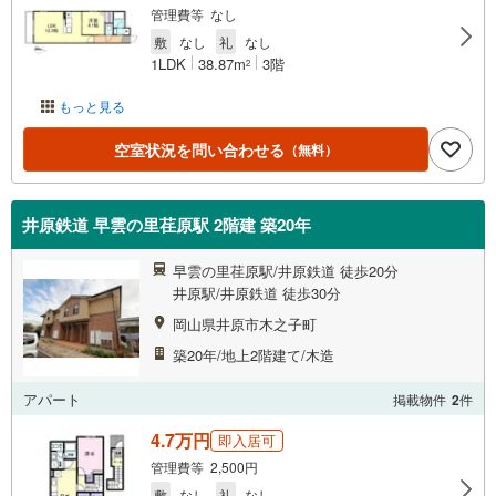
管理費等 なし
敷
なし
礼
なし
1LDK
38.87m
3階
2
もっと見る
空室状況を問い合わせる
（無料）
井原鉄道 早雲の里荏原駅 2階建 築20年
早雲の里荏原駅/井原鉄道 徒歩20分
井原駅/井原鉄道 徒歩30分
岡山県井原市木之子町
築20年/地上2階建て/木造
アパート
掲載物件
2
件
4.7万円
即入居可
管理費等 2,500円
敷
なし
礼
なし