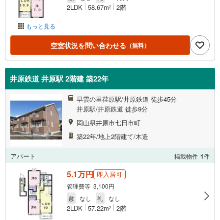
2LDK
58.67m
2階
2
もっと見る
空室状況を問い合わせる
（無料）
井原鉄道 井原駅 2階建 築22年
早雲の里荏原駅/井原鉄道 徒歩45分
井原駅/井原鉄道 徒歩9分
岡山県井原市七日市町
築22年/地上2階建て/木造
アパート
掲載物件
1
件
5.1万円
即入居可
管理費等 3,100円
敷
なし
礼
なし
2LDK
57.22m
2階
2