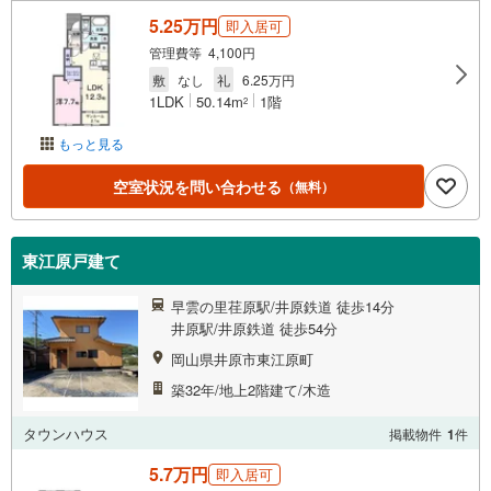
5.25万円
即入居可
管理費等 4,100円
敷
なし
礼
6.25万円
1LDK
50.14m
1階
2
もっと見る
空室状況を問い合わせる
（無料）
東江原戸建て
早雲の里荏原駅/井原鉄道 徒歩14分
井原駅/井原鉄道 徒歩54分
岡山県井原市東江原町
築32年/地上2階建て/木造
タウンハウス
掲載物件
1
件
5.7万円
即入居可