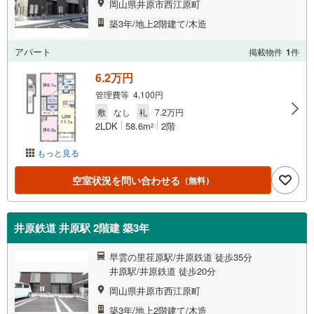
岡山県井原市西江原町
築3年/地上2階建て/木造
アパート
掲載物件
1
件
6.2万円
管理費等 4,100円
敷
なし
礼
7.2万円
2LDK
58.6m
2階
2
もっと見る
空室状況を問い合わせる
（無料）
井原鉄道 井原駅 2階建 築3年
早雲の里荏原駅/井原鉄道 徒歩35分
井原駅/井原鉄道 徒歩20分
岡山県井原市西江原町
築3年/地上2階建て/木造