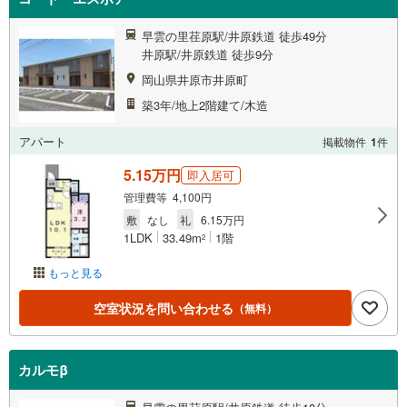
早雲の里荏原駅/井原鉄道 徒歩49分
井原駅/井原鉄道 徒歩9分
岡山県井原市井原町
築3年/地上2階建て/木造
アパート
掲載物件
1
件
5.15万円
即入居可
管理費等 4,100円
敷
なし
礼
6.15万円
1LDK
33.49m
1階
2
もっと見る
空室状況を問い合わせる
（無料）
カルモβ