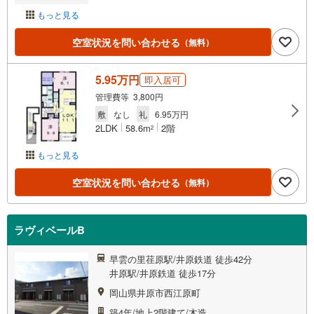
もっと見る
空室状況を問い合わせる
（無料）
5.95万円
即入居可
管理費等 3,800円
敷
なし
礼
6.95万円
2LDK
58.6m
2階
2
もっと見る
空室状況を問い合わせる
（無料）
ラヴィベールB
早雲の里荏原駅/井原鉄道 徒歩42分
井原駅/井原鉄道 徒歩17分
岡山県井原市西江原町
築4年/地上2階建て/木造