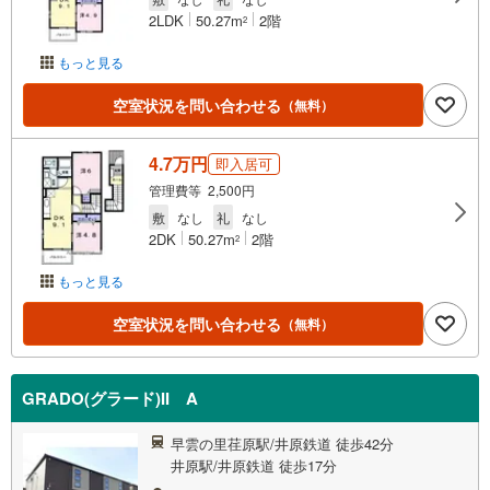
2LDK
50.27m
2階
2
もっと見る
空室状況を問い合わせる
（無料）
4.7万円
即入居可
管理費等 2,500円
敷
なし
礼
なし
2DK
50.27m
2階
2
もっと見る
空室状況を問い合わせる
（無料）
GRADO(グラード)II A
早雲の里荏原駅/井原鉄道 徒歩42分
井原駅/井原鉄道 徒歩17分