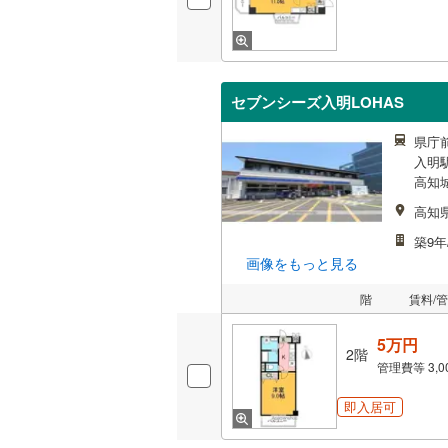
セブンシーズ入明LOHAS
県庁
入明駅
高知
高知
築9年
画像をもっと見る
階
賃料/
5万円
2階
管理費等
3,
即入居可