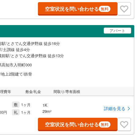
空室状況を問い合わせる
無料
アパート
前駅/とさでん交通伊野線 徒歩16分
/土讃線 徒歩4分
城前駅/とさでん交通伊野線 徒歩13分
県高知市入明町000
/地上2階建て/鉄骨
管理費等
敷金/礼金
間取り/専有面積
敷
1ヶ月
1K
詳細を見る
29m
礼
2
000円
1ヶ月
空室状況を問い合わせる
無料