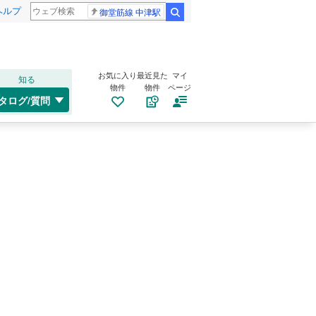
ヘルプ
御堂筋線 中津駅
検索
お気に入り
最近見た
マイ
知る
物件
物件
ページ
タログ/質問