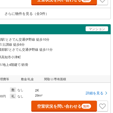
さらに物件を見る（全
3
件）
マンション
前駅/とさでん交通伊野線 徒歩10分
/土讃線 徒歩6分
城前駅/とさでん交通伊野線 徒歩11分
県高知市小津町
年/地上4階建て/鉄骨
管理費等
敷金/礼金
間取り/専有面積
敷
なし
2K
詳細を見る
29m
礼
2
000円
なし
空室状況を問い合わせる
無料