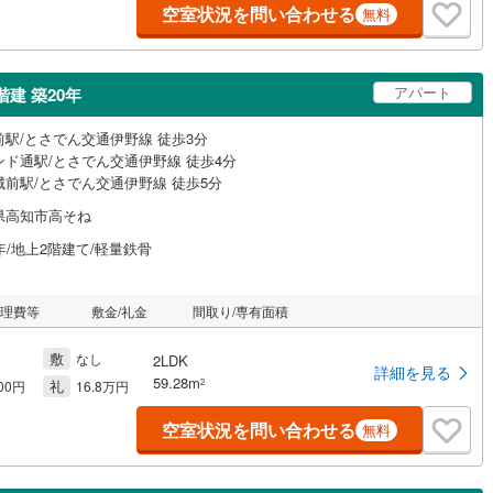
空室状況を問い合わせる
無料
アパート
建 築20年
前駅/とさでん交通伊野線 徒歩3分
ンド通駅/とさでん交通伊野線 徒歩4分
城前駅/とさでん交通伊野線 徒歩5分
県高知市高そね
年/地上2階建て/軽量鉄骨
管理費等
敷金/礼金
間取り/専有面積
敷
なし
2LDK
詳細を見る
59.28m
礼
2
000円
16.8万円
空室状況を問い合わせる
無料