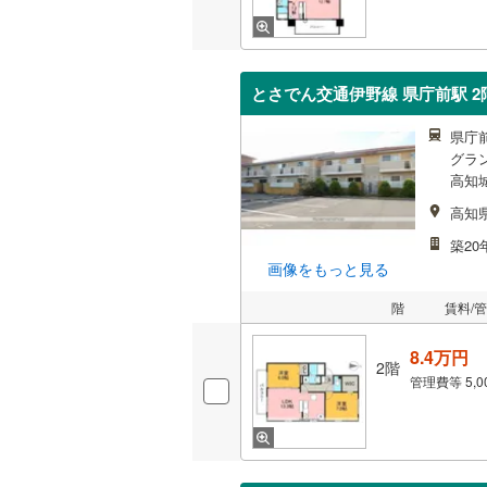
とさでん交通伊野線 県庁前駅 2階
県庁
グラ
高知
高知
築20
画像をもっと見る
階
賃料/
8.4万円
2階
管理費等
5,