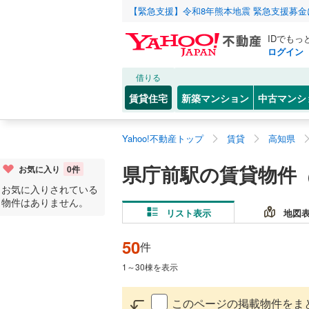
【緊急支援】令和8年熊本地震 緊急支援募
IDでもっ
ログイン
借りる
賃貸住宅
新築マンション
中古マンシ
Yahoo!不動産トップ
賃貸
高知県
県庁前駅の賃貸物件
お気に入り
0
件
お気に入りされている
物件はありません。
リスト表示
地図
50
件
1
～
30
棟を表示
このページの掲載物件をま