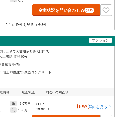
空室状況を問い合わせる
無料
さらに物件を見る（全
3
件）
マンション
前駅/とさでん交通伊野線 徒歩10分
/土讃線 徒歩10分
県高知市小津町
年/地上11階建て/鉄筋コンクリート
管理費等
敷金/礼金
間取り/専有面積
敷
16.5万円
3LDK
NEW
詳細を見る
79.92m
礼
2
し
16.5万円