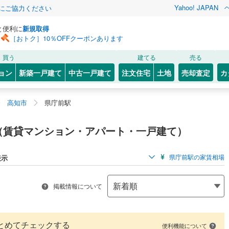
Yahoo! JAPAN
金にご協力ください
と便利に
新規取得
［おトク］10％OFFクーポンあります
買う
建てる
売る
ョン
新築一戸建て
中古一戸建て
注文住宅
土地
売却査定
カ
高知市
県庁前駅
（賃貸マンション・アパート・一戸建て）
県庁前駅の家賃相場
表示
掲載情報について
とめてチェックする
便利機能について