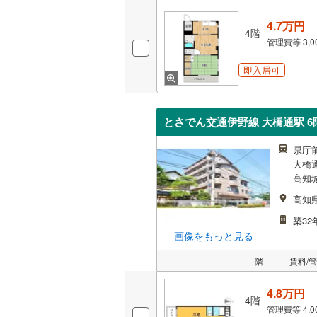
4.7万円
4階
管理費等
3,
即入居可
とさでん交通伊野線 大橋通駅 6階
県庁
大橋
高知
高知
築32
画像をもっと見る
階
賃料/
4.8万円
4階
管理費等
4,