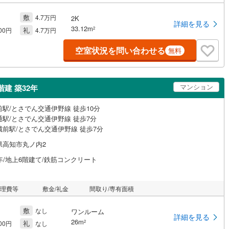
敷
4.7万円
2K
詳細を見る
33.12m
礼
2
000円
4.7万円
空室状況を問い合わせる
無料
マンション
建 築32年
前駅/とさでん交通伊野線 徒歩10分
通駅/とさでん交通伊野線 徒歩7分
城前駅/とさでん交通伊野線 徒歩7分
県高知市丸ノ内2
年/地上6階建て/鉄筋コンクリート
管理費等
敷金/礼金
間取り/専有面積
敷
なし
ワンルーム
詳細を見る
26m
礼
2
000円
なし