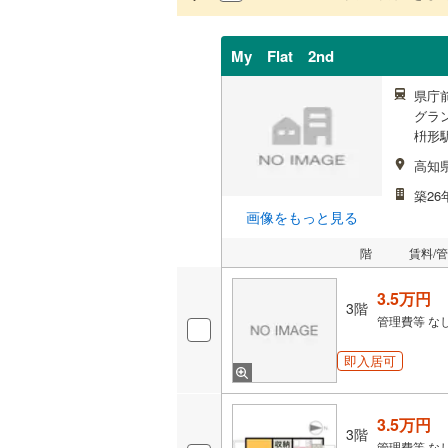
My Flat 2nd
県庁
グラ
枡形
高知
築26
画像をもっと見る
階
賃料/
3.5万円
3階
管理費等
な
即入居可
3.5万円
3階
管理費等
な