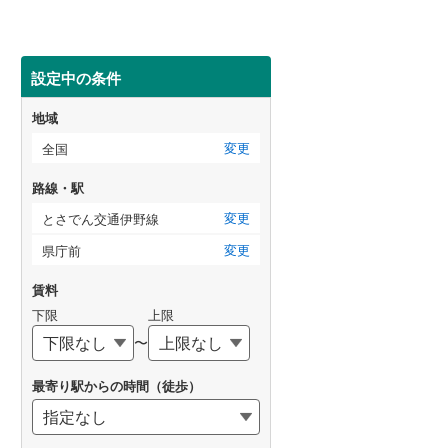
設定中の条件
地域
変更
全国
路線・駅
変更
とさでん交通伊野線
変更
県庁前
賃料
下限
上限
〜
最寄り駅からの時間（徒歩）