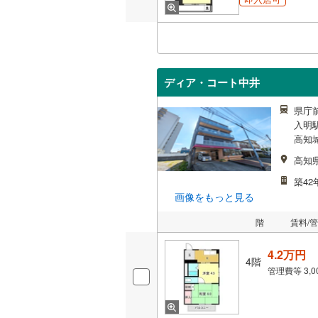
ディア・コート中井
県庁
入明駅
高知
高知
築42
画像をもっと見る
階
賃料/
4.2万円
4階
管理費等
3,