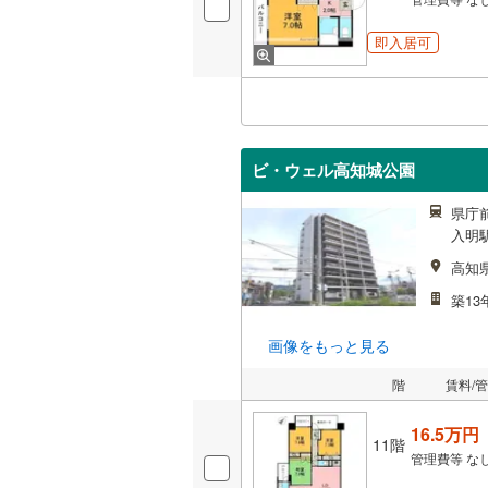
即入居可
ビ・ウェル高知城公園
県庁
入明駅
高知
築13
画像をもっと見る
階
賃料/
16.5万円
11階
管理費等
な