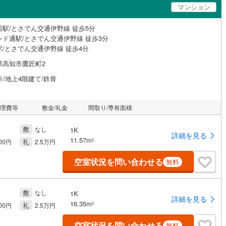
マンション
前駅/とさでん交通伊野線 徒歩5分
ンド通駅/とさでん交通伊野線 徒歩3分
駅/とさでん交通伊野線 徒歩4分
県高知市鷹匠町2
年/地上4階建て/鉄骨
管理費等
敷金/礼金
間取り/専有面積
敷
なし
1K
詳細を見る
11.57m
礼
2
000円
2.5万円
空室状況を問い合わせる
無料
敷
なし
1K
詳細を見る
16.35m
礼
2
000円
2.5万円
空室状況を問い合わせる
無料