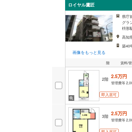
ロイヤル鷹匠
県庁
グラ
枡形
高知
築40
画像をもっと見る
階
賃料/
2.5万円
2階
管理費等
2,
即入居可
2.5万円
3階
管理費等
2,
即入居可