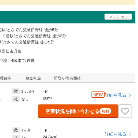
マンション
前駅/とさでん交通伊野線 徒歩5分
ンド通駅/とさでん交通伊野線 徒歩3分
駅/とさでん交通伊野線 徒歩5分
県高知市升形
年/地上4階建て/鉄骨
管理費等
敷金/礼金
間取り/専有面積
敷
3.5万円
1K
NEW
詳細を見る
26m
礼
2
し
なし
空室状況を問い合わせる
無料
敷
1ヶ月
1K
詳細を見る
24.84m
礼
2
し
なし