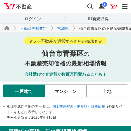
Yahoo!不動産
検索
通知
i
ログイン
ID新規取得
不動産売却査定
宮城県
仙台市青葉区の不動産売却査
ヤフー不動産が運営する無料の売却査定
仙台市青葉区
の
不動産売却価格の最新相場情報
会社選びで査定額が数百万円変わることも！
一戸建て
マンション
土地
相場や成約事例のデータは、
国土交通省の不動産取引価格情報
（外部サイ
ト）をもとに表示しています。
データ更新日：2025年4月16日