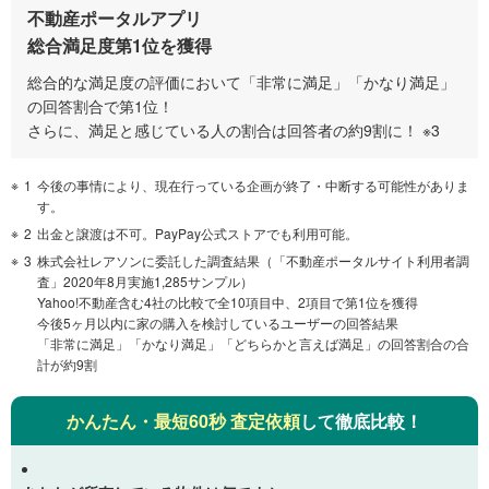
不動産ポータルアプリ
総合満足度第1位を獲得
総合的な満足度の評価において「非常に満足」「かなり満足」
の回答割合で第1位！
さらに、満足と感じている人の割合は回答者の約9割に！ ※3
1
今後の事情により、現在行っている企画が終了・中断する可能性がありま
す。
2
出金と譲渡は不可。PayPay公式ストアでも利用可能。
3
株式会社レアソンに委託した調査結果（「不動産ポータルサイト利用者調
査」2020年8月実施1,285サンプル）
Yahoo!不動産含む4社の比較で全10項目中、2項目で第1位を獲得
今後5ヶ月以内に家の購入を検討しているユーザーの回答結果
「非常に満足」「かなり満足」「どちらかと言えば満足」の回答割合の合
計が約9割
かんたん・最短60秒 査定依頼
して徹底比較！