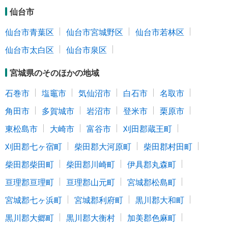
仙台市
仙台市青葉区
仙台市宮城野区
仙台市若林区
仙台市太白区
仙台市泉区
宮城県のそのほかの地域
石巻市
塩竈市
気仙沼市
白石市
名取市
角田市
多賀城市
岩沼市
登米市
栗原市
東松島市
大崎市
富谷市
刈田郡蔵王町
刈田郡七ヶ宿町
柴田郡大河原町
柴田郡村田町
柴田郡柴田町
柴田郡川崎町
伊具郡丸森町
亘理郡亘理町
亘理郡山元町
宮城郡松島町
宮城郡七ヶ浜町
宮城郡利府町
黒川郡大和町
黒川郡大郷町
黒川郡大衡村
加美郡色麻町