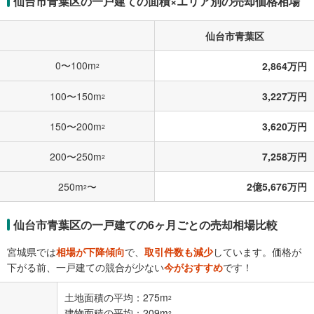
仙台市青葉区の一戸建ての面積×エリア別の売却価格相場
仙台市青葉区
0〜100m
2,864万円
2
100〜150m
3,227万円
2
150〜200m
3,620万円
2
200〜250m
7,258万円
2
250m
〜
2億5,676万円
2
仙台市青葉区の一戸建ての6ヶ月ごとの売却相場比較
宮城県では
相場が下降傾向
で、
取引件数も減少
しています。価格が
下がる前、一戸建ての競合が少ない
今がおすすめ
です！
土地面積の平均：275m
2
建物面積の平均：209m
2