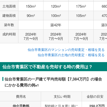
土地面積
150m
120m
175m
66
2
2
2
建物面積
90m
100m
105m
47
2
2
2
築年数
築42年
築3
成約時期
2024年
2024年
2024年
20
7月〜9月
7月〜9月
7月〜9月
7月
仙台市青葉区のマンションの売却査定・相場を見る
仙台市青葉区の土地の売却査定・相場を見る
仙台市青葉区で不動産を売却する時の費用は？
仙台市青葉区の一戸建て平均売却額【7,384万円】の場合
にかかる費用の例
※1
費用名
支払い時期
金額の目安
仲介手数料
契約時と引き渡し時に
250.2万円