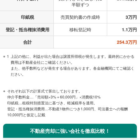
半額ずつ
印紙税
売買契約書の作成時
3万円
登記・抵当権抹消費用
移転登記時
1.1万円
合計
254.3万円
1
上記の他に、利益が出た場合は譲渡所得税が発生します。最終的にかかる
費用は不動産会社にご確認ください。
また、他手数料などが発生する場合があります。各金融機関にてご確認く
ださい。
それぞれ以下の計算式で算出しております。
仲介手数料金…「売却額×3%＋60,000円」×消費税10%
印紙税…租税特別措置法に基づき、軽減税率を適用。
登記・抵当権抹消費用…不動産1物件につき1,000円、司法書士への報酬
10,000円と仮定し記載
不動産売却に強い会社を徹底比較！