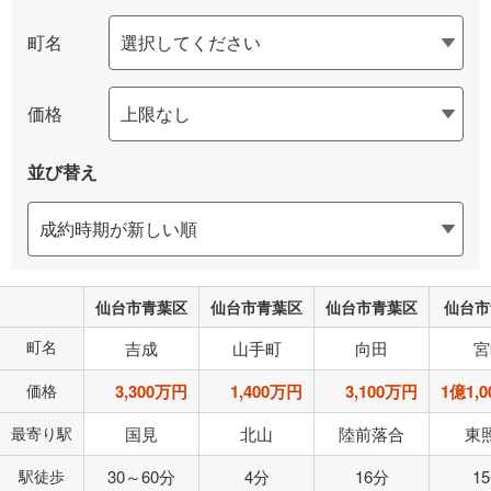
町名
価格
並び替え
仙台市青葉区
仙台市青葉区
仙台市青葉区
仙台市
町名
吉成
山手町
向田
宮
価格
3,300万円
1,400万円
3,100万円
1億1,
最寄り駅
国見
北山
陸前落合
東
駅徒歩
30～60分
4分
16分
1