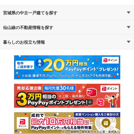
宮城県の中古一戸建てを探す
仙山線の不動産情報を探す
路線・駅から探す
地域から探す
暮らしのお役立ち情報
不動産・住宅
賃貸住宅
通勤・通学時間から探す
地図から探す
マンションカタログ
教えて！住まいの先生
新築マンション
中古マンション
新築一戸建て
中古一戸建て
注文住宅
土地
売却査定