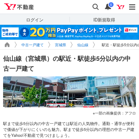
Yahoo!不動産
検索
通知
i
ログイン
ID新規取得
中古一戸建て
宮城県
仙山線
駅近・駅徒歩5分以内
仙山線（宮城県）の駅近・駅徒歩5分以内の中
古一戸建て
一部の画像提供：アフロ
駅まで徒歩5分以内の中古一戸建ては駅近の人気物件。通勤・通学が便利
で価値が下がりにくいのも魅力。駅まで徒歩5分以内の理想の中古一戸建
てをYahoo!不動産で見つけましょう。