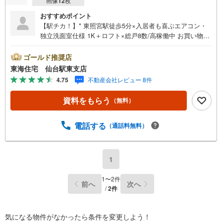
画像
12
枚
おすすめポイント
【駅チカ！】* 東照宮駅徒歩5分×入居者も喜ぶエアコン・
独立洗面室仕様 1K＋ロフト×総戸8数/高稼働中 お買い物環
境 コンビニ・スーパー徒歩10分圏内 年間想定賃料収入:56
5.9万円（※共益費・太陽光発電含む） 未掲載物件のご提
ゴールド推奨店
案・ご案内も可能です アピールポイント ■入居者嬉しい
東海住宅 仙台駅東支店
「オートロック」「独立洗面所」「浴室乾燥機」「敷地内
4.75
不動産会社レビュー 8件
ゴミ置き場」■太陽光発電収入あり（2025年実績:約277、3
50円 売電価格20年固定・10.2Kw）■JR仙山線「仙台駅」
資料をもらう
（無料）
までわずか1駅＋約4分というアクセスの良さ ■2015年築！
1K×8戸、年間想定賃料収入:565.9万円（※共益費・太陽光
発電含む）■※賃貸借契約及びLPガス契約の引き継ぎ要 周
電話する
（通話料無料）
辺環境 ・JR仙山線【東照宮駅】:徒歩5分・ローソン東照宮
駅東店:徒歩2分・セブンイレブン高松1丁目店:徒歩7分・ヨ
ークベニマル東照宮店:徒歩7分・イオンモール仙台上杉:徒
1
歩20分 お問い合わせについて ・ご来店・メールでのご相
談、資料請求も大歓迎
1
〜
2
件
前へ
次へ
/
2
件
気になる物件がなかったら
条件を変更しよう！