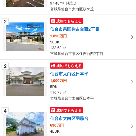
・
97.48m
（登記）
2
条
宮城県仙台市太白区萩ケ丘
件
を
2
成約でもらえる
マ
仙台市泉区住吉台西2丁目
イ
1,890万円
ペ
5LDK
ー
133.63m
2
宮城県仙台市泉区住吉台西2丁目
ジ
に
2
成約でもらえる
保
仙台市太白区日本平
存
す
1,000万円
5DK
る
110.79m
2
宮城県仙台市太白区日本平
4
成約でもらえる
仙台市太白区羽黒台
690万円
4LDK