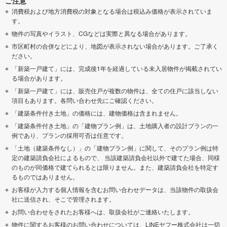
ご注意
消費税および地方消費税の対象となる場合は税込み価格が表示されていま
す。
物件の写真やイラスト、CGなどは実際と異なる場合があります。
市区町村の合併などにより、地図が表示されない場合があります。ご了承く
ださい。
「新築一戸建て」には、完成後1年を経過している未入居物件が掲載されてい
る場合があります。
「新築一戸建て」には、販売住戸が複数の物件は、全ての住戸に該当しない
項目もあります。各問い合わせ先にご確認ください。
「建築条件付き土地」の価格には、建物価格は含まれません。
「建築条件付き土地」の「建物プラン例」は、土地購入者の設計プランの一
例であり、プランの採用可否は任意です。
「土地（建築条件なし）」の「建物プラン例」に関して、そのプラン例は特
定の建築請負会社によるもので、 当該建築請負会社以外で建てた場合、同様
のものが同価格で建てられるとは限りません。また、建築請負会社を特定す
るものではありません。
お客様が入力する個人情報を含むお問い合わせデータは、当該物件の取扱会
社に送信され、そこで管理されます。
お問い合わせをされたお客様へは、取扱会社がご連絡いたします。
物件に関するお客様のお問い合わせについては、LINEヤフー株式会社は一切