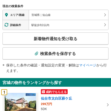
現在の検索条件
宮城県｜仙山線
エリア/路線
駅徒歩5分以内
詳細条件
こ
新着物件通知を受け取る
の
検
索
検索条件を保存する
条
件
保存した条件の確認・通知設定の変更・解除は
マイページ
から行
で
えます。
通
知
宮城の物件をランキングから探す
を
受
1
成約でもらえる
け
仙台市太白区萩ケ丘
取
299万円
る
5DK