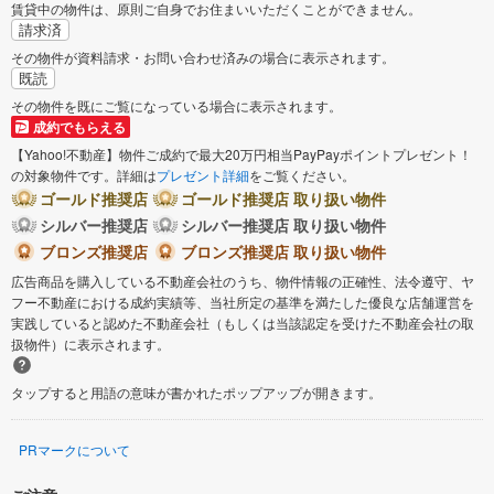
賃貸中の物件は、原則ご自身でお住まいいただくことができません。
遠田郡美里町
請求済
その物件が資料請求・お問い合わせ済みの場合に表示されます。
既読
その物件を既にご覧になっている場合に表示されます。
成約でもらえる
【Yahoo!不動産】物件ご成約で最大20万円相当PayPayポイントプレゼント！
の対象物件です。詳細は
プレゼント詳細
をご覧ください。
ゴールド推奨店
ゴールド推奨店 取り扱い物件
シルバー推奨店
シルバー推奨店 取り扱い物件
ブロンズ推奨店
ブロンズ推奨店 取り扱い物件
広告商品を購入している不動産会社のうち、物件情報の正確性、法令遵守、ヤ
フー不動産における成約実績等、当社所定の基準を満たした優良な店舗運営を
実践していると認めた不動産会社（もしくは当該認定を受けた不動産会社の取
扱物件）に表示されます。
タップすると用語の意味が書かれたポップアップが開きます。
PRマークについて