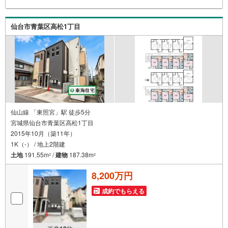
リーマート国見ケ丘店:徒歩16分（1222m）*みやぎ生協貝
ヶ森店徒歩:18分（1445m）*私立東北福祉大学ステーショ
ンキャンパス:徒歩15分（1200m）*私立東北福祉大学:徒歩2
仙台市青葉区高松1丁目
2分（1700m）
仙山線 「東照宮」駅 徒歩5分
宮城県仙台市青葉区高松1丁目
2015年10月（築11年）
1K（-） / 地上2階建
土地
191.55m
/
建物
187.38m
2
2
8,200万円
成約でもらえる