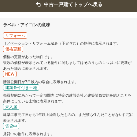
東松島市
大崎市
中古一戸建てトップへ戻る
富谷市
刈田郡蔵王町
ラベル・アイコンの意味
柴田郡大河原町
柴田郡村田町
リフォーム
リノベーション・リフォーム済み（予定含む）の物件に表示されます。
価格更新
柴田郡柴田町
柴田郡川崎町
価格の更新があった物件です。
複数の価格が表示されている物件に関しましてはそのうちの１つ以上に更新が
亘理郡亘理町
亘理郡山元町
あった場合に表示されます。
NEW
宮城郡松島町
宮城郡七ヶ浜町
情報公開日が7日以内の場合に表示されます。
建築条件付き土地
売買契約にあたって一定期間内に特定の建設会社と建築請負契約を結ぶことを
宮城郡利府町
黒川郡大和町
条件にしている土地に表示されます。
未入居
黒川郡大郷町
黒川郡大衡村
建築工事完了日から1年以上経過したものの、まだ誰も住んだことがない住宅に
表示されます。
賃貸中
加美郡加美町
遠田郡涌谷町
賃貸中の物件に表示されます。