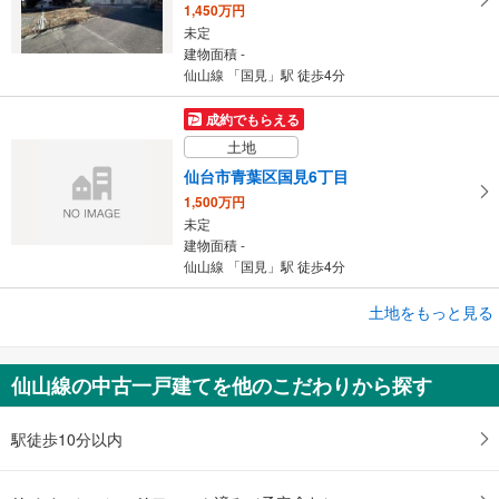
1,450万円
未定
建物面積 -
仙山線 「国見」駅 徒歩4分
成約でもらえる
土地
仙台市青葉区国見6丁目
1,500万円
未定
建物面積 -
仙山線 「国見」駅 徒歩4分
成約でもらえる
土地をもっと見る
土地
仙台市青葉区宮町4丁目
仙山線の中古一戸建てを他のこだわりから探す
2,880万円
未定
建物面積 -
駅徒歩10分以内
仙山線 「東照宮」駅 徒歩3分