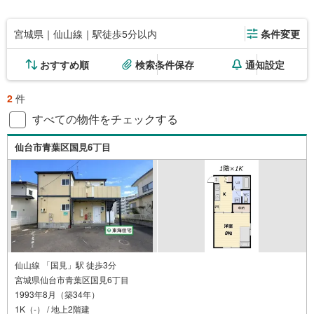
宮城県｜仙山線｜駅徒歩5分以内
条件変更
おすすめ順
検索条件保存
通知設定
2
件
すべての物件をチェックする
仙台市青葉区国見6丁目
仙山線 「国見」駅 徒歩3分
宮城県仙台市青葉区国見6丁目
1993年8月（築34年）
1K（-） / 地上2階建