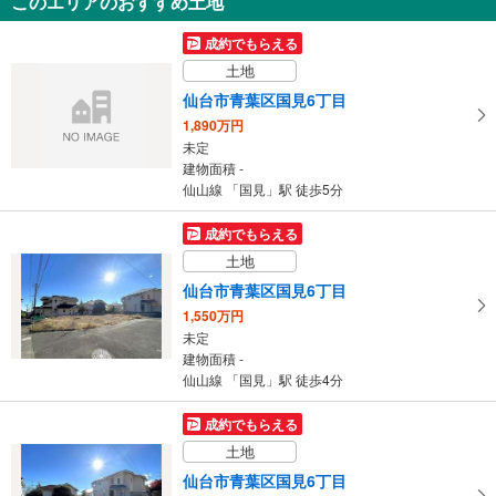
このエリアのおすすめ土地
仙台市青葉区宮町5丁目
4,980万円
成約でもらえる
4LDK
土地
建物面積 100.6m
2
仙山線 「東照宮」駅 徒歩2分
仙台市青葉区国見6丁目
1,890万円
未定
建物面積 -
仙山線 「国見」駅 徒歩5分
成約でもらえる
土地
仙台市青葉区国見6丁目
1,550万円
未定
建物面積 -
仙山線 「国見」駅 徒歩4分
成約でもらえる
土地
仙台市青葉区国見6丁目