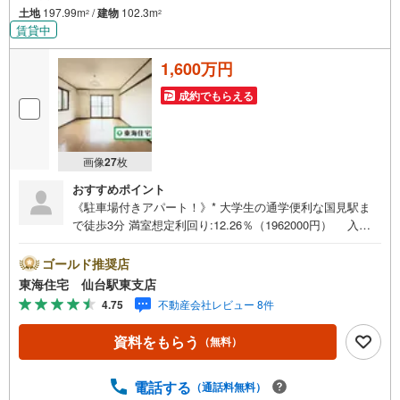
土地
197.99m
/
建物
102.3m
2
2
賃貸中
1,600万円
成約でもらえる
画像
27
枚
おすすめポイント
《駐車場付きアパート！》* 大学生の通学便利な国見駅ま
で徒歩3分 満室想定利回り:12.26％（1962000円） 入居
者が喜ぶエアコン・バス・トイレ別（セパレート仕様） 東
北福祉大学まで徒歩22分 * 未掲載物件のご提案・ご案内も
ゴールド推奨店
可能です * アピールポイント *■入居者も喜ぶ、バス・トイ
東海住宅 仙台駅東支店
レ別、エアコン・クローゼット付〇*■「国見駅」まで徒歩3
4.75
不動産会社レビュー 8件
分！通勤・通学も便利な環境 ■初めての投資用物件として
も ！ご相談ください 。 101:35000円 102:35000円 201:350
資料をもらう
（無料）
00円（空室・P1台付無料） 202:47000円（共益費・1500
円/駐車場・5000円） 駐車場:空1台（5000円） 周辺環境 **
セブンイレブン東北文化学園店:徒歩4分（248m）*ファミ
電話する
（通話料無料）