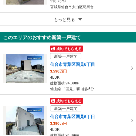
116.75m
2
宮城県仙台市太白区羽黒台
5
もっと見る
成約でもらえる
登米市東和町米谷字古舘
1,299万円
このエリアのおすすめ新築一戸建て
6LDK
124.78m
2
成約でもらえる
宮城県登米市東和町米谷字古舘
新築一戸建て
仙台市青葉区国見6丁目
3,590万円
4LDK
建物面積 94.39m
2
仙山線 「国見」駅 徒歩5分
成約でもらえる
新築一戸建て
仙台市青葉区国見6丁目
3,390万円
4LDK
建物面積 94.39m
2