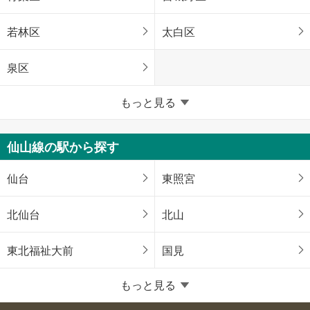
若林区
太白区
泉区
宮城県のそのほかの地域
もっと見る
石巻市
塩竈市
仙山線の駅から探す
気仙沼市
白石市
仙台
東照宮
名取市
角田市
北仙台
北山
多賀城市
岩沼市
東北福祉大前
国見
登米市
栗原市
もっと見る