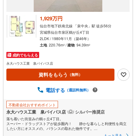
け
取
る
1,929万円
・
仙台市地下鉄南北線 「泉中央」駅 徒歩56分
条
宮城県仙台市泉区鶴が丘4丁目
件
2LDK / 1980年11月（築46年）
を
土地
220.76m
/
建物
94.39m
2
2
マ
成約でもらえる
イ
ペ
永大ハウス工業 泉バイパス店
ー
資料をもらう
（無料）
ジ
に
電話する
保
（通話料無料）
存
す
不動産会社おすすめポイント
る
永大ハウス工業 泉バイパス店
シルバー推奨店
落ち着いた街並みの鶴ヶ丘4丁目。
スーパー・ドラッグストアが徒歩圏内！ 静かな暮らしと利便性を両立
したい方にオススメの、バランスの取れた物件です。
もっと見る