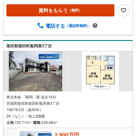
ぶ、浴室・トイレ別、エアコン・各居室クローゼット付〇*
■契約不適合責任免責。現況有姿での引渡し。■2棟一括購
資料をもらう
（無料）
入が条件となります。■ネット代:11、550円/月、ネット機
材リース代:10、800円/月、宅配BOX代:9、720円/月 周辺環
境 *・大河原小学校:徒歩11分・ローソン大河原末広店:徒歩
電話する
（通話料無料）
4分・フレスコキクチ大河原店:車で5分 お問い合わせにつ
いて *・当日のご予約も承っております！お気軽にお電話
下さい！・来社はもちろん、メールでのご相談、資料請求
柴田郡柴田町船岡東3丁目
も大歓迎です ⇒お電話に抵抗がある方も安心してお問い合
わせください
東北本線 「船岡」駅 徒歩16分
宮城県柴田郡柴田町船岡東3丁目
1987年2月（築40年）
2K（なし） / 地上2階建
土地
720.71m
/
建物
238.48m
2
2
2,900万円