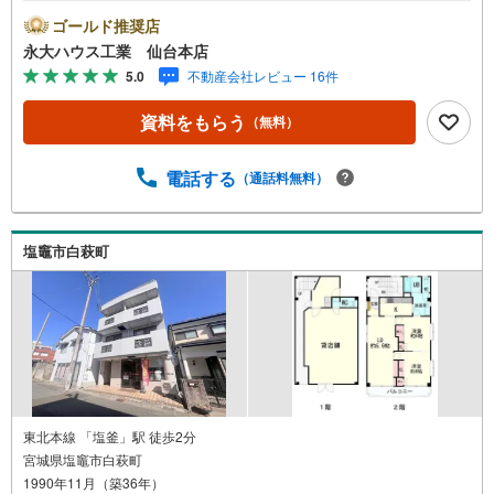
■～永大ハウス工業の強み～仙台市を中心に宮城県内の多数
ゴールド推奨店
店舗で展開中！こちらでは当社の強みを大きく2つに分けて
永大ハウス工業 仙台本店
ご紹介！1.＜豊富な不動産知識＞戸建・マンション・土
5.0
不動産会社レビュー 16件
地...と種別を問わず不動産を取り扱っております。更に教
育施設や商業施設、子育て環境や行政などの地域情報を総
資料をもらう
（無料）
合し、お客様により良い物件選びをして頂けるよう、しっ
かりとサポートさせて頂きます。2.＜経験豊富なスタッフ
＞当社では【購入】【売却】【引っ越し】【リフォーム】
電話する
（通話料無料）
など住宅に関する様々なご質問はもちろん、ご購入時に気
になる住宅ローン各種税金についても、誠心誠意ご説明さ
せて頂きます。各店舗ではキッズスペースも完備！お子様
塩竈市白萩町
連れのご家族様で是非お越しください。営業時間:10:00～1
8:00（定休日火・水曜日※店舗により変動あり）現地のご案
内も可能ですので、どうぞお気軽にお問い合わせくださ
い！
東北本線 「塩釜」駅 徒歩2分
宮城県塩竈市白萩町
1990年11月（築36年）