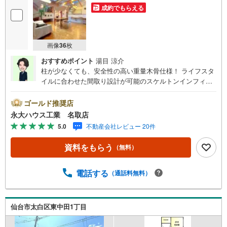
成約でもらえる
画像
36
枚
おすすめポイント
湯目 涼介
柱が少なくても、安全性の高い重量木骨仕様！ ライフスタ
イルに合わせた間取り設計が可能のスケルトンインフィル
構造！～永大ハウス工業の強み～仙台市を中心に宮城県内
の多数店舗で展開中！こちらでは当社の強みを大きく2つに
ゴールド推奨店
分けてご紹介！1.＜豊富な不動産知識＞戸建・マンショ
永大ハウス工業 名取店
ン・土地…と種別を問わず不動産を取り扱っております。
5.0
不動産会社レビュー 20件
さらに教育施設や商業施設、子育て環境や行政などの地域
情報を総合し、お客様により良い物件選びをしていただけ
資料をもらう
（無料）
るよう、しっかりとサポートさせていただきます。2.＜経
験豊富なスタッフ＞当社では【購入】【売却】【引っ越
し】【リフォーム】など住宅に関する様々なご相談はもち
電話する
（通話料無料）
ろん、ご購入時に気になる住宅ローンや各種税金について
も、誠心誠意ご説明させていただきます。各店舗ではキッ
ズスペースも完備！お子様連れのご家族皆様で、ぜひお越
仙台市太白区東中田1丁目
しください。営業時間:10:00～18:00（定休日:火・水曜日
※店舗により変動あり）現地のご案内も可能ですので、どう