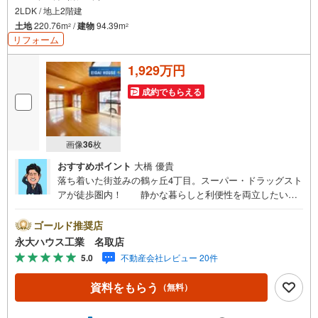
2LDK / 地上2階建
土地
220.76m
/
建物
94.39m
2
2
リフォーム
1,929万円
成約でもらえる
画像
36
枚
おすすめポイント
大橋 優貴
落ち着いた街並みの鶴ヶ丘4丁目。スーパー・ドラッグスト
アが徒歩圏内！ 静かな暮らしと利便性を両立したい方
にオススメの、バランスの取れた物件です。～株式会社永
大ハウス工業の強み～仙台市を中心に、宮城県内で店舗展
ゴールド推奨店
開。 地域密着のネットワークと実績で、お客様の理想の住
永大ハウス工業 名取店
まい探しをサポートします。■ 地域密着だからできる“本当
5.0
不動産会社レビュー 20件
に役立つ提案”戸建・マンション・土地まで幅広く対応。 さ
らに、学校区・買い物環境・交通利便性・子育て環境な
資料をもらう
（無料）
ど、 実際の暮らしを見据えた情報をご提供します。「住ん
でから後悔しないためのご提案」を大切にしています。■