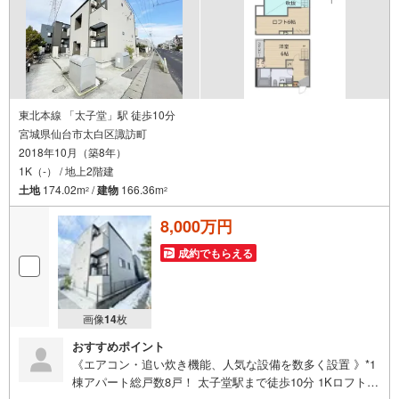
東北本線 「太子堂」駅 徒歩10分
宮城県仙台市太白区諏訪町
2018年10月（築8年）
1K（-） / 地上2階建
土地
174.02m
/
建物
166.36m
2
2
8,000万円
成約でもらえる
画像
14
枚
おすすめポイント
《エアコン・追い炊き機能、人気な設備を数多く設置 》*1
棟アパート総戸数8戸！ 太子堂駅まで徒歩10分 1Kロフト付