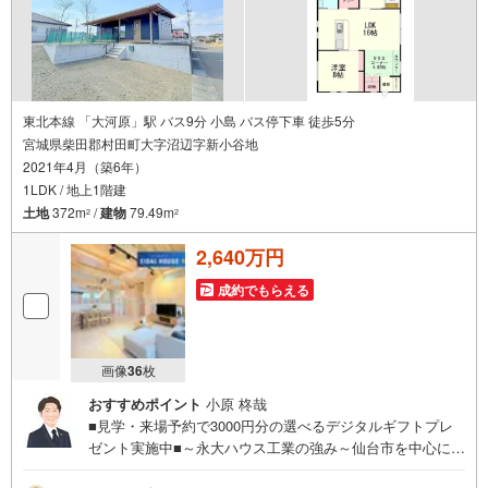
東北本線 「大河原」駅 バス9分 小島 バス停下車 徒歩5分
宮城県柴田郡村田町大字沼辺字新小谷地
2021年4月（築6年）
1LDK / 地上1階建
土地
372m
/
建物
79.49m
2
2
2,640万円
成約でもらえる
画像
36
枚
おすすめポイント
小原 柊哉
■見学・来場予約で3000円分の選べるデジタルギフトプレ
ゼント実施中■～永大ハウス工業の強み～仙台市を中心に宮
城県内の多数店舗で展開中！こちらでは当社の強みを大き