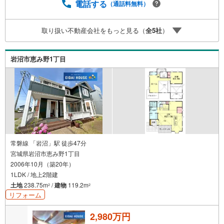
住まいのことを“まとめて相談できる安心感”【購入】【売
電話する
（通話料無料）
却】【住み替え】【リフォーム】までワンストップ対応。
住宅ローンや税金などの専門的な内容も、分かりやすく丁
取り扱い不動産会社をもっと見る（
全
5
社
）
寧にご説明いたします。初めての不動産購入の方でも、安
心して一歩を踏み出せます。各店舗にはキッズスペースを
完備。 ご家族皆様でお気軽にご来店ください。
岩沼市恵み野1丁目
常磐線 「岩沼」駅 徒歩47分
宮城県岩沼市恵み野1丁目
2006年10月（築20年）
1LDK / 地上2階建
土地
238.75m
/
建物
119.2m
2
2
リフォーム
2,980万円