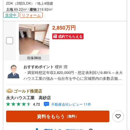
2DK（2階2LDK） / 地上4階建
土地
89.22m
/
建物
219.92m
2
2
賃貸中
リフォーム
2,850万円
成約でもらえる
画像
36
枚
おすすめポイント
櫻井 潤
・満室時想定年収2,820,000円・想定表利回り9.89％～永大
ハウス工業の強み～仙台市を中心に宮城県内の多数店舗で
展開中！こちらでは当社の強みを大きく2つに分けてご紹
介！1.＜豊富な不動産知識＞戸建・マンション・土地...と
ゴールド推奨店
種別を問わず不動産を取り扱っております。更に教育施設
永大ハウス工業 高砂店
や商業施設、子育て環境や行政などの地域情報を総合し、
4.72
不動産会社レビュー 11件
お客様により良い物件選びをして頂けるよう、しっかりと
サポートさせて頂きます。2.＜経験豊富なスタッフ＞当社
資料をもらう
（無料）
では【購入】【売却】【引っ越し】【リフォーム】など住
宅に関する様々なご質問はもちろん、ご購入時に気になる