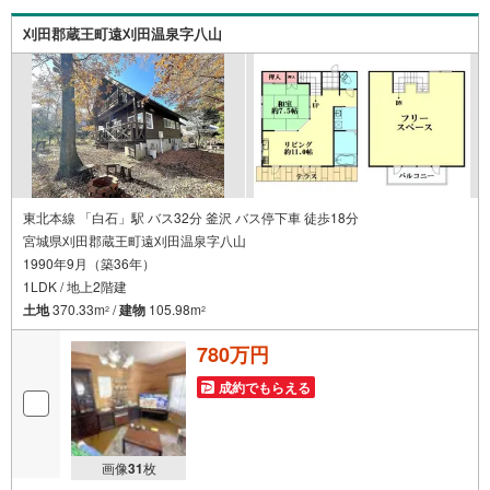
ズスペースも完備！お子様連れのご家族皆様で、ぜひお越
しください。営業時間:10:00～18:00（定休日:火・水曜日
刈田郡蔵王町遠刈田温泉字八山
※店舗により変動あり）現地のご案内も可能ですので、どう
ぞお気軽にお問い合わせください！
東北本線 「白石」駅 バス32分 釜沢 バス停下車 徒歩18分
宮城県刈田郡蔵王町遠刈田温泉字八山
1990年9月（築36年）
1LDK / 地上2階建
土地
370.33m
/
建物
105.98m
2
2
780万円
成約でもらえる
画像
31
枚