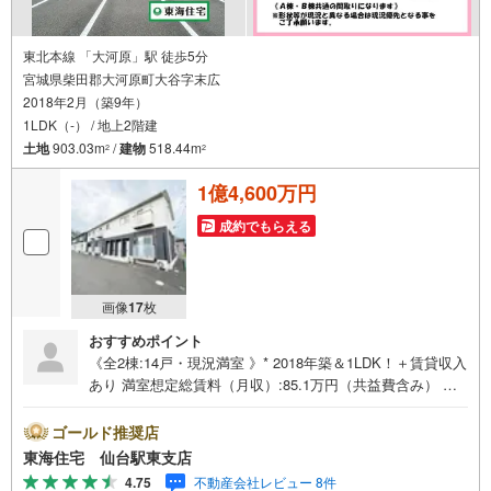
東北本線 「大河原」駅 徒歩5分
宮城県柴田郡大河原町大谷字末広
2018年2月（築9年）
1LDK（-） / 地上2階建
土地
903.03m
/
建物
518.44m
2
2
1億4,600万円
成約でもらえる
画像
17
枚
おすすめポイント
《全2棟:14戸・現況満室 》* 2018年築＆1LDK！＋賃貸収入
あり 満室想定総賃料（月収）:85.1万円（共益費含み） 年
間予定賃料収入:1021.8万円（共益費含み） 入居者が嬉し
い！エアコン・独立洗面室 * 未掲載物件のご提案・ご案内
ゴールド推奨店
も可能です * アピールポイント *■現況満室のため、賃貸収
東海住宅 仙台駅東支店
入あり 1LDK＋駐車スペース・外物置付き ■入居者も喜
4.75
不動産会社レビュー 8件