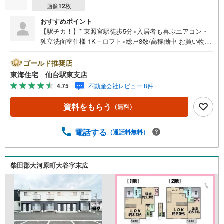
画像
12
枚
おすすめポイント
【駅チカ！】* 東照宮駅徒歩5分×入居者も喜ぶエアコン・
独立洗面室仕様 1K＋ロフト×総戸8数/高稼働中 お買い物環
境 コンビニ・スーパー徒歩10分圏内 年間想定賃料収入:56
5.9万円（※共益費・太陽光発電含む） 未掲載物件のご提
ゴールド推奨店
案・ご案内も可能です アピールポイント ■入居者嬉しい
東海住宅 仙台駅東支店
「オートロック」「独立洗面所」「浴室乾燥機」「敷地内
4.75
不動産会社レビュー 8件
ゴミ置き場」■太陽光発電収入あり（2025年実績:約277、3
50円 売電価格20年固定・10.2Kw）■JR仙山線「仙台駅」
資料をもらう
（無料）
までわずか1駅＋約4分というアクセスの良さ ■2015年築！
1K×8戸、年間想定賃料収入:565.9万円（※共益費・太陽光
発電含む）■※賃貸借契約及びLPガス契約の引き継ぎ要 周
電話する
（通話料無料）
辺環境 ・JR仙山線【東照宮駅】:徒歩5分・ローソン東照宮
駅東店:徒歩2分・セブンイレブン高松1丁目店:徒歩7分・ヨ
ークベニマル東照宮店:徒歩7分・イオンモール仙台上杉:徒
柴田郡大河原町大谷字末広
歩20分 お問い合わせについて ・ご来店・メールでのご相
談、資料請求も大歓迎