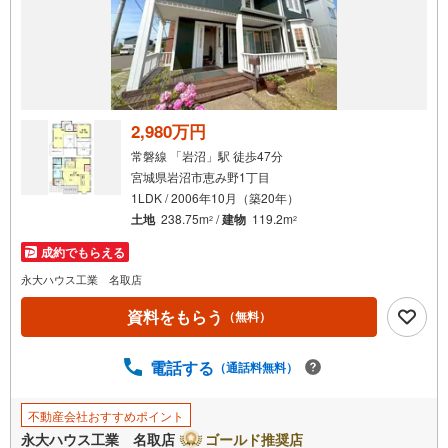
2,980万円
常磐線 「岩沼」駅 徒歩47分
宮城県岩沼市恵み野1丁目
1LDK / 2006年10月（築20年）
土地
238.75m
/
建物
119.2m
2
2
成約でもらえる
永大ハウス工業 名取店
資料をもらう
（無料）
電話する
（通話料無料）
不動産会社おすすめポイント
永大ハウス工業 名取店
ゴールド推奨店