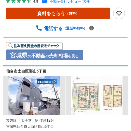
4.9
不動産会社レビュー 10件
不動産を取り扱っております。更に教育施設や商業施設、
子育て環境や行政などの地域情報を総合し、お客様により
資料をもらう
（無料）
良い物件選びをして頂けるよう、しっかりとサポートさせ
て頂きます。2.＜経験豊富なスタッフ＞当社では【購入】
【売却】【引っ越し】【リフォーム】など住宅に関する
電話する
（通話料無料）
様々なご質問はもちろん、ご購入時に気になる住宅ローン
各種税金についても、誠心誠意ご説明させて頂きます。各
店舗ではキッズスペースも完備！お子様連れのご家族様で
是非お越しください。営業時間:10:00～18:00（定休日火・
宮城県
不動産
売却相場
の
の
を見る
水曜日※店舗により変動あり）現地のご案内も可能ですの
で、どうぞお気軽にお問い合わせください！
仙台市太白区郡山5丁目
常磐線 「太子堂」駅 徒歩12分
宮城県仙台市太白区郡山5丁目