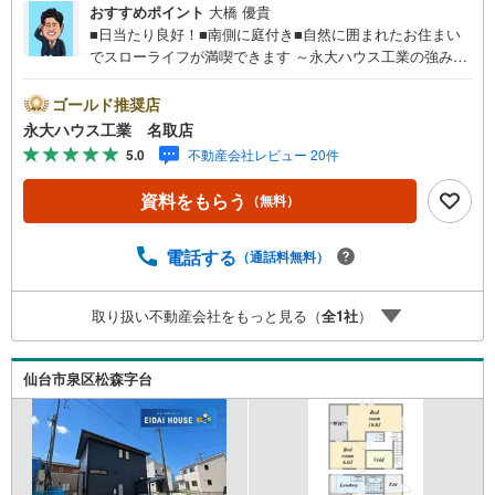
おすすめポイント
大橋 優貴
■日当たり良好！■南側に庭付き■自然に囲まれたお住まい
でスローライフが満喫できます ～永大ハウス工業の強み～
仙台市を中心に宮城県内の多数店舗で展開中！こちらでは
当社の強みを大きく2つに分けてご紹介！1.＜豊富な不動産
ゴールド推奨店
知識＞戸建・マンション・土地…と種別を問わず不動産を
永大ハウス工業 名取店
取り扱っております。さらに教育施設や商業施設、子育て
5.0
不動産会社レビュー 20件
環境や行政などの地域情報を総合し、お客様により良い物
件選びをしていただけるよう、しっかりとサポートさせて
資料をもらう
（無料）
いただきます。2.＜経験豊富なスタッフ＞当社では【購
入】【売却】【引っ越し】【リフォーム】など住宅に関す
る様々なご相談はもちろん、ご購入時に気になる住宅ロー
電話する
（通話料無料）
ンや各種税金についても、誠心誠意ご説明させていただき
ます。各店舗ではキッズスペースも完備！お子様連れのご
取り扱い不動産会社をもっと見る（
全
1
社
）
家族皆様で、ぜひお越しください。営業時間:10:00～18:00
（定休日:火・水曜日 ※店舗により変動あり）現地のご案
内も可能ですので、どうぞお気軽にお問い合わせくださ
仙台市泉区松森字台
い！