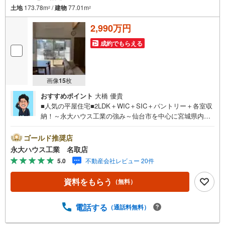
土地
173.78m
/
建物
77.01m
2
2
2,990万円
成約でもらえる
画像
15
枚
おすすめポイント
大橋 優貴
■人気の平屋住宅■2LDK＋WIC＋SIC＋パントリー＋各室収
納！～永大ハウス工業の強み～仙台市を中心に宮城県内の
多数店舗で展開中！こちらでは当社の強みを大きく2つに分
けてご紹介！1.＜豊富な不動産知識＞戸建・マンション・
ゴールド推奨店
土地…と種別を問わず不動産を取り扱っております。さら
永大ハウス工業 名取店
に教育施設や商業施設、子育て環境や行政などの地域情報
5.0
不動産会社レビュー 20件
を総合し、お客様により良い物件選びをしていただけるよ
う、しっかりとサポートさせていただきます。2.＜経験豊
資料をもらう
（無料）
富なスタッフ＞当社では【購入】【売却】【引っ越し】
【リフォーム】など住宅に関する様々なご相談はもちろ
ん、ご購入時に気になる住宅ローンや各種税金について
電話する
（通話料無料）
も、誠心誠意ご説明させていただきます。各店舗ではキッ