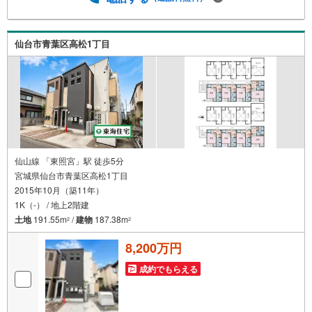
各種税金についても、誠心誠意ご説明させて頂きます。各
店舗ではキッズスペースも完備！お子様連れのご家族様で
是非お越しください。営業時間:10:00～18:00（定休日火・
仙台市青葉区高松1丁目
水曜日※店舗により変動あり）現地のご案内も可能ですの
で、どうぞお気軽にお問い合わせください！
仙山線 「東照宮」駅 徒歩5分
宮城県仙台市青葉区高松1丁目
2015年10月（築11年）
1K（-） / 地上2階建
土地
191.55m
/
建物
187.38m
2
2
8,200万円
成約でもらえる