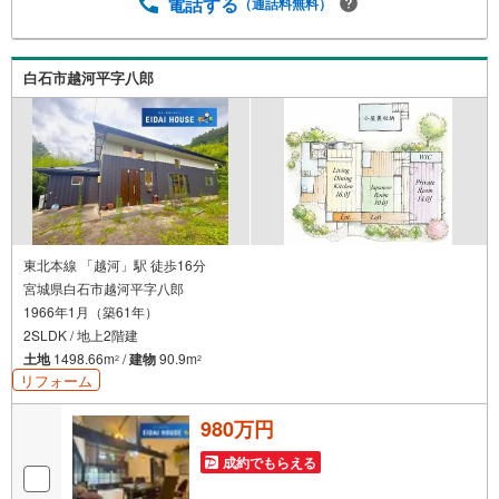
住宅ローン各種税金についても、誠心誠意ご説明させて頂
電話する
（通話料無料）
きます。各店舗ではキッズスペースも完備！お子様連れの
ご家族様で是非お越しください。営業時間:10:00～18:00
（定休日火・水曜日※店舗により変動あり）現地のご案内も
白石市越河平字八郎
可能ですので、どうぞお気軽にお問い合わせください！
東北本線 「越河」駅 徒歩16分
宮城県白石市越河平字八郎
1966年1月（築61年）
2SLDK / 地上2階建
土地
1498.66m
/
建物
90.9m
2
2
リフォーム
980万円
成約でもらえる