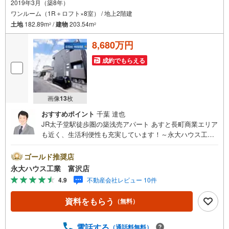
2019年3月（築8年）
ワンルーム（1R＋ロフト×8室） / 地上2階建
土地
182.89m
/
建物
203.54m
2
2
8,680万円
成約でもらえる
画像
13
枚
おすすめポイント
千葉 達也
JR太子堂駅徒歩圏の築浅売アパート あすと長町商業エリア
も近く、生活利便性も充実しています！～永大ハウス工業
の強み～仙台市を中心に宮城県内の多数店舗で展開中！こ
ちらでは当社の強みを大きく2つに分けてご紹介！1.＜豊富
ゴールド推奨店
な不動産知識＞戸建・マンション・土地...と種別を問わず
永大ハウス工業 富沢店
不動産を取り扱っております。更に教育施設や商業施設、
4.9
不動産会社レビュー 10件
子育て環境や行政などの地域情報を総合し、お客様により
良い物件選びをして頂けるよう、しっかりとサポートさせ
資料をもらう
（無料）
て頂きます。2.＜経験豊富なスタッフ＞当社では【購入】
【売却】【引っ越し】【リフォーム】など住宅に関する
様々なご質問はもちろん、ご購入時に気になる住宅ローン
電話する
（通話料無料）