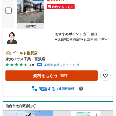
成約でもらえる
画像
9
枚
おすすめポイント
豊田 優輝
■現在8世帯満室!!■表面利回り10％！
ゴールド推奨店
永大ハウス工業 富沢店
4.9
不動産会社レビュー 10件
資料をもらう
（無料）
電話する
（通話料無料）
仙台市太白区諏訪町