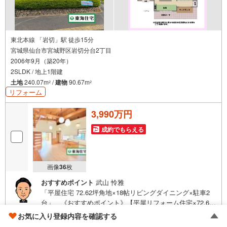
東北本線 「岩切」駅 徒歩15分
宮城県仙台市宮城野区岩切分台2丁目
2006年9月（築20年）
2SLDK / 地上1階建
土地
240.07m
/
建物
90.67m
2
2
リフォーム
3,990万円
成約でもらえる
画像
36
枚
おすすめポイント
武山 怜雅
「平屋住宅 72.62坪角地×18帖リビングダイニング×駐車2
台」 《おすすめポイント》【平屋リフォーム住宅×72.62
坪角地】岩切駅徒歩15分の閑静な住宅地に、内外装リフォ
お気に入り登録内容を確認する
ーム済みの平屋住宅が登場しました。約18帖のリビングは
シルバー推奨店