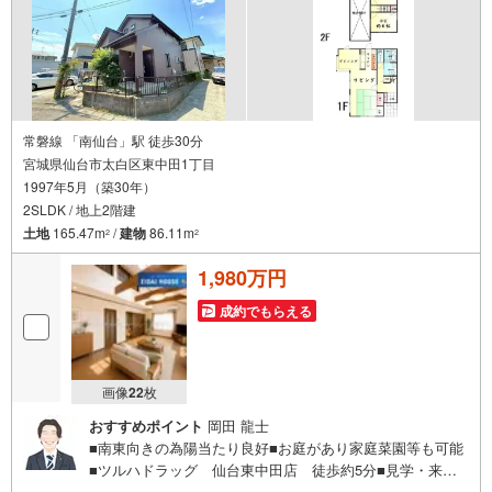
ぞお気軽にお問い合わせください！
常磐線 「南仙台」駅 徒歩30分
宮城県仙台市太白区東中田1丁目
1997年5月（築30年）
2SLDK / 地上2階建
土地
165.47m
/
建物
86.11m
2
2
1,980万円
成約でもらえる
画像
22
枚
おすすめポイント
岡田 龍士
■南東向きの為陽当たり良好■お庭があり家庭菜園等も可能
■ツルハドラッグ 仙台東中田店 徒歩約5分■見学・来場
予約で3000円分の選べるデジタルギフトプレゼント実施中