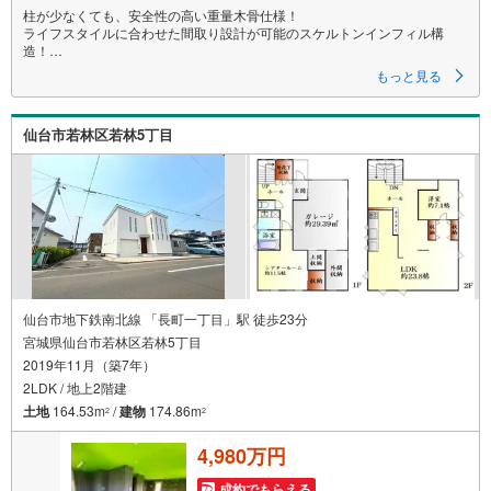
柱が少なくても、安全性の高い重量木骨仕様！
ライフスタイルに合わせた間取り設計が可能のスケルトンインフィル構
造！
もっと見る
～永大ハウス工業の強み～
仙台市を中心に宮城県内の多数店舗で展開中！
こちらでは当社の強みを大きく2つに分けてご紹介！
仙台市若林区若林5丁目
1.
＜豊富な不動産知識＞
戸建・マンション・土地…と種別を問わず不動産を取り扱っております。
さらに教育施設や商業施設、子育て環境や行政などの地域情報を総合し、
お客様により良い物件選びをしていただけるよう、しっかりとサポートさ
せていただきます。
2.
＜経験豊富なスタッフ＞
当社では【購入】【売却】【引っ越し】【リフォーム】など住宅に関する
仙台市地下鉄南北線 「長町一丁目」駅 徒歩23分
様々なご相談はもちろん、
宮城県仙台市若林区若林5丁目
ご購入時に気になる住宅ローンや各種税金についても、誠心誠意ご説明さ
2019年11月（築7年）
せていただきます。
2LDK / 地上2階建
各店舗ではキッズスペースも完備！お子様連れのご家族皆様で、ぜひお越
土地
164.53m
/
建物
174.86m
2
2
しください。
4,980万円
営業時間:10:00～18:00（定休日:火・水曜日 ※店舗により変動あり）
現地のご案内も可能ですので、どうぞお気軽にお問い合わせください！
成約でもらえる