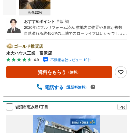
画像
22
枚
おすすめポイント
早坂 誠
2020年にフルリフォーム済み 敷地内に物置や倉庫が複数
自然溢れる約450坪の土地でスローライフはいかがでしょう
か ～永大ハウス工業の強み～仙台市を中心に宮城県内の多
数店舗で展開中！こちらでは当社の強みを大きく2つに分け
ゴールド推奨店
てご紹介！1.＜豊富な不動産知識＞戸建・マンション・土
永大ハウス工業 富沢店
地...と種別を問わず不動産を取り扱っております。更に教
4.9
不動産会社レビュー 10件
育施設や商業施設、子育て環境や行政などの地域情報を総
合し、お客様により良い物件選びをして頂けるよう、しっ
資料をもらう
（無料）
かりとサポートさせて頂きます。2.＜経験豊富なスタッフ
＞当社では【購入】【売却】【引っ越し】【リフォーム】
など住宅に関する様々なご質問はもちろん、ご購入時に気
電話する
（通話料無料）
になる住宅ローン各種税金についても、誠心誠意ご説明さ
せて頂きます。各店舗ではキッズスペースも完備！お子様
連れのご家族様で是非お越しください。営業時間:10:00～1
岩沼市恵み野1丁目
PR
8:00（定休日火・水曜日※店舗により変動あり）現地のご案
内も可能ですので、どうぞお気軽にお問い合わせくださ
い！