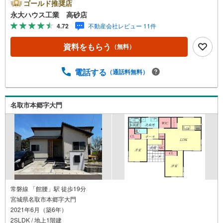
く2つに分けてご紹介！1.＜豊富な不動産知識＞戸建・マン
ゴールド推奨店
ション・土地...と種別を問わず不動産を取り扱っておりま
永大ハウス工業 高砂店
す。更に教育施設や商業施設、子育て環境や行政などの地
4.72
不動産会社レビュー 11件
域情報を総合し、お客様により良い物件選びをして頂ける
よう、しっかりとサポートさせて頂きます。2.＜経験豊富
資料をもらう
（無料）
なスタッフ＞当社では【購入】【売却】【引っ越し】【リ
フォーム】など住宅に関する様々なご質問はもちろん、ご
購入時に気になる住宅ローン各種税金についても、誠心誠
電話する
（通話料無料）
意ご説明させて頂きます。各店舗ではキッズスペースも完
備！お子様連れのご家族様で是非お越しください。営業時
間:10:00～18:00（定休日火・水曜日※店舗により変動あ
名取市本郷字大門
り）現地のご案内も可能ですので、どうぞお気軽にお問い
合わせください！
常磐線 「館腰」駅 徒歩19分
宮城県名取市本郷字大門
2021年6月（築6年）
2SLDK / 地上1階建