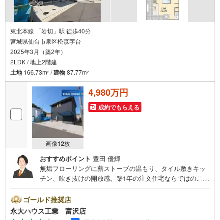
東北本線 「岩切」駅 徒歩40分
宮城県仙台市泉区松森字台
2025年3月（築2年）
2LDK / 地上2階建
土地
166.73m
/
建物
87.77m
2
2
4,980万円
成約でもらえる
画像
12
枚
おすすめポイント
豊田 優輝
無垢フローリングに薪ストーブの温もり、タイル敷きキッ
チン、吹き抜けの開放感。築1年の注文住宅ならではのこだ
わりが詰まった、上質な2LDKの住まい。～永大ハウス工業
の強み～仙台市を中心に宮城県内の多数店舗で展開中！こ
ゴールド推奨店
ちらでは当社の強みを大きく2つに分けてご紹介！1.＜豊富
永大ハウス工業 富沢店
な不動産知識＞戸建・マンション・土地...と種別を問わず