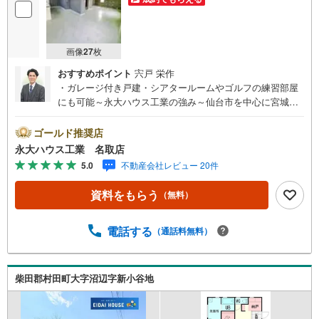
画像
27
枚
おすすめポイント
宍戸 栄作
・ガレージ付き戸建・シアタールームやゴルフの練習部屋
にも可能～永大ハウス工業の強み～仙台市を中心に宮城県
内の多数店舗で展開中！こちらでは当社の強みを大きく2つ
に分けてご紹介！1.＜豊富な不動産知識＞戸建・マンショ
ゴールド推奨店
ン・土地…と種別を問わず不動産を取り扱っております。
永大ハウス工業 名取店
さらに教育施設や商業施設、子育て環境や行政などの地域
5.0
不動産会社レビュー 20件
情報を総合し、お客様により良い物件選びをしていただけ
るよう、しっかりとサポートさせていただきます。2.＜経
資料をもらう
（無料）
験豊富なスタッフ＞当社では【購入】【売却】【引っ越
し】【リフォーム】など住宅に関する様々なご相談はもち
ろん、ご購入時に気になる住宅ローンや各種税金について
電話する
（通話料無料）
も、誠心誠意ご説明させていただきます。各店舗ではキッ
ズスペースも完備！お子様連れのご家族皆様で、ぜひお越
しください。営業時間:10:00～18:00（定休日:火・水曜日
柴田郡村田町大字沼辺字新小谷地
※店舗により変動あり）現地のご案内も可能ですので、どう
ぞお気軽にお問い合わせください！