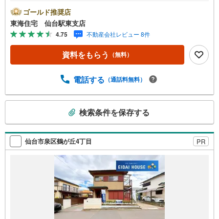
き×8戸 賃貸中のため、賃貸収入あり *:* 未掲載物件のご提
案・ご案内も可能です *:* アピールポイント *■入居者も喜
ゴールド推奨店
ぶ、追い炊き機能、エアコン付き ■収納スペースが付いて
東海住宅 仙台駅東支店
ある「独立洗面台」あり*■寝室・収納スペースとしても活
4.75
不動産会社レビュー 8件
用できるロフト付き ■利回り6.47％■年間予定賃料収入:53
7.6万円（共益費含み）■維持費や修繕費を抑えられる、1棟
資料をもらう
（無料）
アパート登場 周辺環境 *・東長町小学校:徒歩14分・郡山中
学校:徒歩20分・ローソン郡山七丁目店:徒歩7分・ザ・ビッ
グ郡山店:徒歩6分 お問い合わせについて *・当日のご予約
電話する
（通話料無料）
も承っております！お気軽にお電話下さい！・来社はもち
ろん、メールでのご相談、資料請求も大歓迎です ⇒お電話
こ
に抵抗がある方も安心してお問い合わせください
検索条件を保存する
の
検
索
仙台市泉区鶴が丘4丁目
PR
条
件
で
通
知
を
受