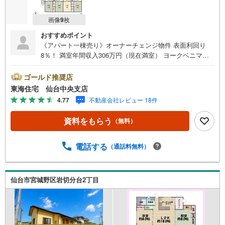
画像
9
枚
おすすめポイント
《アパート一棟売り》オーナーチェンジ物件 表面利回り
8％！ 満室年間収入306万円（現在満室） ヨークベニマル
西の平店まで徒歩5分で買物便利 ・司法書士は売主指定と
なります。・サブリースがあるため管理会社継承となりま
ゴールド推奨店
す。詳細は担当までお気軽にお問い合わせください！*ライ
東海住宅 仙台中央支店
フインフォメーション ヨークベニマル西の平店:徒歩5分フ
4.77
不動産会社レビュー 18件
ァミリーマート仙台西の平店:徒歩6分仙台西ノ平郵便局:徒
歩5分詳細は担当までお気軽にお問い合わせください！*ラ
資料をもらう
（無料）
イフインフォメーション ヨークベニマル西の平店:徒歩5分
ファミリーマート仙台西の平店:徒歩6分*購入サポート情報
1.お客様のご希望・弊社おすすめの金融機関での住宅ロー
電話する
（通話料無料）
ン事前審査を行えます （無料）既存ローンがある方や借入
金額の目安が知りたい人もお気軽にご相談下さい 2.ご来店
の際に、弊社社員がご自宅まで送迎させていただきます ご
仙台市宮城野区岩切分台2丁目
希望の際は、事前にご予約をお願い致します