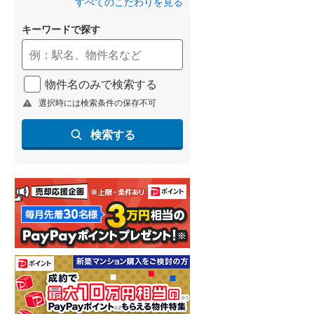
すべてのこだわりを見る
キーワードで探す
物件名のみで検索する
選択時には検索条件の保存不可
検索する
らえる
成約でもらえる
成約でもらえる
建て
新築一戸建て
新築一戸建て
2,580万円
2,999万円
42m
建物面積 97.59m
建物面積 108.66m
2
2
2
4LDK
4LDK