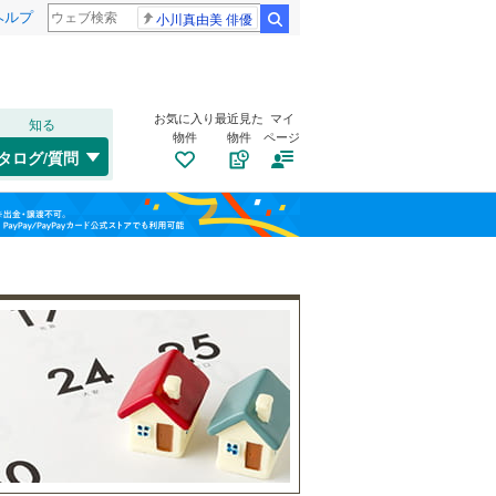
ヘルプ
小川真由美 俳優
検索
お気に入り
最近見た
マイ
知る
物件
物件
ページ
水郡線
(
0
)
タログ/質問
只見線
(
0
)
郡山市
(
0
)
福島
山形新幹線
(
1
)
須賀川市
(
0
)
栃木
群馬
山梨
二本松市
(
2
)
福島交通飯坂線
(
1
)
伊達市
トイレ２か所
(
1
)
（
2
）
伊達郡国見町
太陽光発電システム
(
0
)
（
0
）
岩瀬郡鏡石町
(
0
)
和歌山
南会津郡檜枝岐村
(
0
)
耶麻郡北塩原村
(
0
)