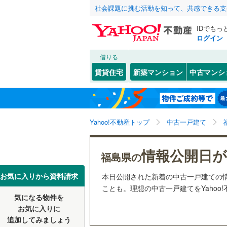
社会課題に挑む活動を知って、共感できる支
IDでもっ
ログイン
借りる
北海道
JR
北海道
東北本線
(
こだわり条件
リフォーム、
賃貸住宅
新築マンション
中古マンシ
磐越東線
(
リノベー
福島市
(
1
東北
青森
（
1
）
奥羽本線
(
いわき市
関東
東京
Yahoo!不動産トップ
中古一戸建て
設備
喜多方市
私鉄・その他
阿武隈急
田村市
床暖房
(
（
0
信越・北陸
新潟
野岩鉄道
情報公開日が
福島県の
本宮市
駐車場2
(
0
東海
愛知
お気に入りから資料請求
本日公開された新着の中古一戸建ての
伊達郡川
ＴＶモニ
ことも。理想の中古一戸建てをYahoo
気になる物件を
（
0
）
近畿
大阪
岩瀬郡天
お気に入りに
追加してみましょう
間取り、居室
南会津郡