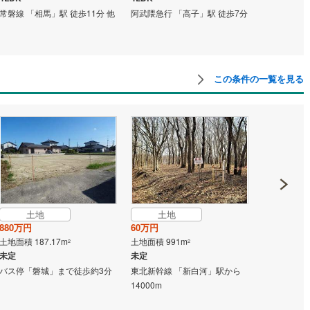
常磐線 「相馬」駅 徒歩11分 他
阿武隈急行 「高子」駅 徒歩7分
東北本線 「
大和 バス停
この条件の一覧を見る
土地
土地
土地
880万円
60万円
80万円
土地面積 187.17m
土地面積 991m
土地面積 16
2
2
未定
未定
未定
バス停「磐城」まで徒歩約3分
東北新幹線 「新白河」駅から
東北新幹線 
14000m
14000m