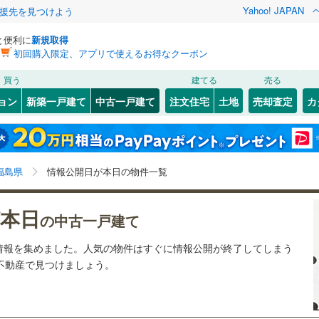
Yahoo! JAPAN
援先を見つけよう
と便利に
新規取得
初回購入限定、アプリで使えるお得なクーポン
検索条件を保存しました
買う
建てる
売る
3
)
常磐線
(
0
)
リノベーション
ョン
新築一戸建て
中古一戸建て
注文住宅
土地
売却査定
カ
この検索条件の新着物件通知は、
マイページ
から設定できます。
0
)
磐越西線
(
0
)
ション・リフォーム
築古・築30年以上
（
3
）
)
会津若松市
(
0
)
岩手
宮城
秋田
山形
1
)
東北新幹線
(
1
)
(
0
)
白河市
(
0
)
福島県、本日公開
神奈川
埼玉
千葉
茨城
福島県
情報公開日が本日の物件一覧
(
0
)
相馬市
(
0
)
行
(
2
)
会津鉄道
(
0
)
0
)
）
南相馬市
オール電化
(
0
（
)
0
）
長野
富山
石川
福井
会津鬼怒川線
(
0
)
本日
の中古一戸建て
検索条件を保存する
台以上
)
（
2
）
伊達郡桑折町
ビルトインガレージ
(
0
)
（
0
）
閉じる
閉じる
お気に入りリストを見る
お気に入りリストを見る
閉じる
閉じる
岐阜
静岡
三重
情報を集めました。人気の物件はすぐに情報公開が終了してしまう
俣町
タ付インターホン
(
0
)
安達郡大玉村
防犯カメラ
（
(
0
0
）
)
マイページ
!不動産で見つけましょう。
兵庫
京都
滋賀
奈良
栄村
(
0
)
南会津郡下郷町
(
0
)
全体
只見町
(
0
)
南会津郡南会津町
(
0
)