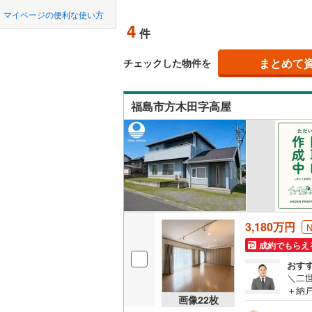
中国
鳥取
マイページの便利な使い方
耶麻郡西
吹き抜け
4
件
四国
徳島
河沼郡会
二世帯向
まとめて
チェックした物件を
大沼郡三
サービス
九州・沖縄
福岡
大沼郡会
福島市方木田字高屋
立地
西白河郡
最寄りの
0
0
0
0
0
0
該当物件
該当物件
該当物件
該当物件
該当物件
該当物件
件
件
件
件
件
件
東白川郡
配置、向き、
石川郡石
前道6m
石川郡浅
3,180万円
平坦地
（
田村郡小
成約でもらえ
双葉郡富
LD
おす
＼二世
双葉郡双
リビング
＋納戸
画像
22
枚
は事
（
0
）