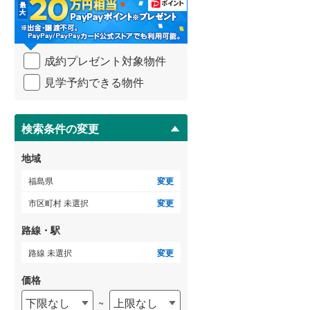
・
条
件
を
成約プレゼント対象物件
マ
イ
見学予約できる物件
ペ
ー
ジ
に
検索条件の変更
保
存
地域
す
る
福島県
変更
市区町村 未選択
変更
路線・駅
路線 未選択
変更
価格
下限なし
上限なし
~