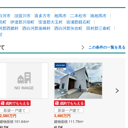
白河市
須賀川市
喜多方市
相馬市
二本松市
南相馬市
見町
伊達郡川俣町
安達郡大玉村
岩瀬郡鏡石町
河郡西郷村
西白河郡泉崎村
西白河郡矢吹町
田村郡三春町
町
て
この条件の一覧を見る
成約でもらえる
成約でもらえる
成約でも
新築一戸建て
新築一戸建て
新築一戸
2,580万円
3,480万円
3,570万円
建物面積 101.64m
建物面積 111.79m
建物面積 99.
2
2
4LDK
4LDK
4LDK