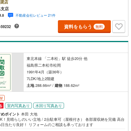
地町
(
0
)
相馬郡飯舘村
(
0
)
身スタッフが中心で、地元を熟知した暮らし目線のご提案が強み。Google
奨店
ミでも 4.7の高評価をいただいています！実際のお客様の声も、ぜひ参考に
島支店
ってください。＼住宅ローンのご相談は無料です！/「通るかな…？」と不
不動産会社レビュー 21件
4.8
段階でも大丈夫です。自己資金が少ない方のご相談実績もあります。無理
業はいたしません。ライフプランシミュレーションも無料で、将来のこと
ッチン
（
0
）
対面キッチン
（
0
）
資料をもらう
-59232
無料
緒にゆっくり考えます！ 小さなお子様連れも大歓迎です！店内にはキッズ
ースをご用意しております。おむつ替えやミルクのお湯なども対応可能で
泣いてしまっても大丈夫ですので、安心してご来店くださいね。ご相談だ
契約、入居関連など
も大歓迎です！迷っている今だからこそ、ぜひ一度お話ししてみません
能
（
0
）
東北本線 「二本松」駅 徒歩20分 他
福島県二本松市松岡
1991年4月（築36年）
機あり
（
0
）
7LDK/地上2階建
土地
288.66m
/
建物
188.62m
2
2
W
インクローゼット
床下収納
（
0
）
室内写真あり
水回り写真あり
る
すめポイント
本田 大地
DK！見晴らしのいい立地 / 2台駐車可（屋根付き） 各部屋収納を完備 高台
め日当たり良好！ リフォームのご相談も承っております
庭