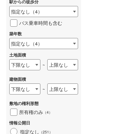
駅からの徒歩分
指定なし
（
4
）
バス乗車時間も含む
築年数
指定なし
（
4
）
土地面積
下限なし
上限なし
~
建物面積
下限なし
上限なし
~
敷地の権利形態
所有権のみ
（
4
）
情報公開日
指定なし
（
251
）