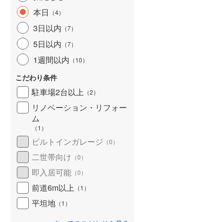
本日
（
4
）
3日以内
（
7
）
5日以内
（
7
）
1週間以内
（
10
）
こだわり条件
駐車場2台以上
（
2
）
リノベーション・リフォー
ム
（
1
）
ビルトインガレージ
（
0
）
二世帯向け
（
0
）
即入居可能
（
0
）
前道6m以上
（
1
）
平坦地
（
1
）