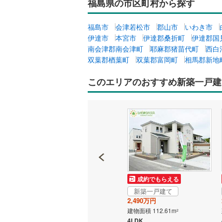
福島県の市区町村から探す
福島市
会津若松市
郡山市
いわき市
伊達市
本宮市
伊達郡桑折町
伊達郡国
南会津郡南会津町
耶麻郡猪苗代町
西白
双葉郡楢葉町
双葉郡富岡町
相馬郡新地
このエリアのおすすめ新築一戸建
成約でもらえる
成約でもらえる
新築一戸建て
新築一戸建て
2,480万円
2,490万円
建物面積 98.53m
建物面積 112.61m
2
2
4LDK
4LDK