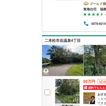
ゴールド推
ウッドデ
東海住宅 福
構造・規模・
0078-6014
耐震、免
（
0
）
二本松市岳温泉4丁目
オンライン対
オンライ
オンライ
50万円
NEW
成約でもらえ
おす
＼セ
でき
画像
6
枚