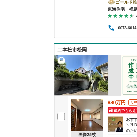
相馬郡新
県出
ゴールド推
口コ
東海住宅 福
なさ
キッチン
安な
な営
独立型キ
0078-6014
を一
スペ
す。
販売、価格、
けで
二本松市松岡
か？
即入居可
浴室
浴室乾燥
収納
880万円
NE
ウォーク
成約でもらえ
（
2
）
おす
＼7L
のた
バルコニー、
画像
25
枚