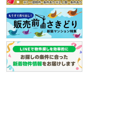
福島」駅 バス36分
常磐線 「泉」駅 徒歩19分 他
東北本線 「伊達」駅 徒歩
下車 徒歩4分 他
他
土地
土地
400万円
1,280万円
76m
土地面積 591m
土地面積 383.02m
2
2
2
未定
未定
「新白河」駅から
常磐線 「小高」駅 徒歩14分
常磐線 「いわき」駅から
3130m