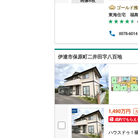
ゴールド推
東海住宅 福
0078-6014
伊達市保原町二井田字八百地
1,490万円
成約でもらえ
ハウスドゥ！