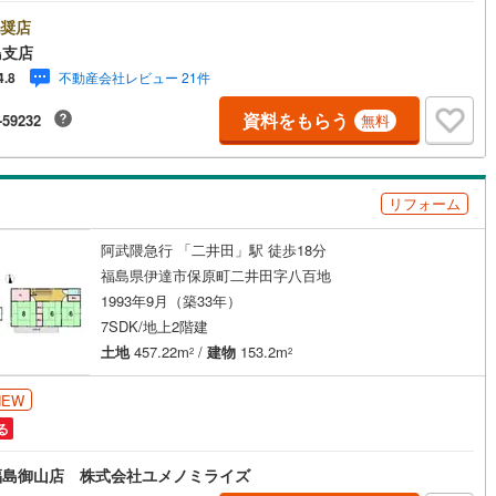
奨店
島支店
不動産会社レビュー 21件
4.8
資料をもらう
-59232
無料
リフォーム
阿武隈急行 「二井田」駅 徒歩18分
福島県伊達市保原町二井田字八百地
1993年9月（築33年）
7SDK/地上2階建
土地
457.22m
/
建物
153.2m
2
2
NEW
る
福島御山店 株式会社ユメノミライズ