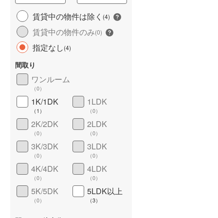
賃貸中の物件は除く
(
4
)
賃貸中の物件のみ
(
0
)
指定なし
(
4
)
長期優良住宅
（
0
）
間取り
ワンルーム
（
0
）
1K/1DK
1LDK
（
1
）
（
0
）
2K/2DK
2LDK
（
0
）
（
0
）
詳しく見る
3K/3DK
3LDK
（
0
）
（
0
）
4K/4DK
4LDK
（
0
）
（
0
）
5K/5DK
5LDK以上
（
0
）
（
3
）