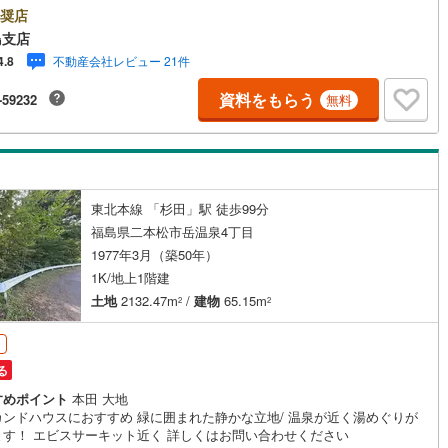
奨店
ッキあり
（
0
）
島支店
不動産会社レビュー 21件
4.8
施工・品質・工法関連
資料をもらう
-59232
無料
震、制震構造
住宅性能評価付き
（
0
）
応
東北本線 「杉田」駅 徒歩99分
ン内見(相談)可
（
3
）
IT重説可
（
0
）
福島県二本松市岳温泉4丁目
1977年3月（築50年）
1K/地上1階建
ン対応とは？
土地
2132.47m
/
建物
65.15m
2
2
る
すめポイント
本田 大地
カンドハウスにおすすめ 緑に囲まれた静かな立地/ 温泉が近く湯めぐりが
ます！ エビスサーキット近く 詳しくはお問い合わせください