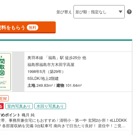
島根
岡山
広島
山口
会津町
(
0
)
耶麻郡磐梯町
(
0
)
（
0
）
バリアフリー住宅
（
0
）
並び替え
香川
愛媛
高知
津坂下町
(
0
)
河沼郡湯川村
(
0
)
け
（
0
）
平屋・1階建て
（
1
）
保存した条件を見る
資料をもらう
無料
島町
(
0
)
大沼郡金山町
(
0
)
ルーム（納戸）
（
2
）
佐賀
長崎
熊本
大分
津美里町
(
0
)
西白河郡西郷村
(
0
)
中島村
(
0
)
西白河郡矢吹町
(
0
)
奥羽本線 「福島」駅 徒歩25分 他
駅が始発駅
（
0
）
海まで2km以内
（
0
）
この条件で検索する
この条件で検索する
この条件で検索する
この条件で検索する
この条件で検索する
この条件で検索する
市区町村以下を選択
市区町村を選択す
駅を選択する
福島県福島市方木田字高屋
矢祭町
(
0
)
東白川郡塙町
(
0
)
1998年5月（築29年）
建ち方、日当たり
川町
(
0
)
石川郡玉川村
(
0
)
5SLDK/地上2階建
土地
249.83m
/
建物
101.64m
2
2
以上
（
1
）
角地
（
0
）
川町
(
0
)
石川郡古殿町
(
0
)
1
）
NEW
野町
(
0
)
双葉郡広野町
(
0
)
室内写真あり
水回り写真あり
る
岡町
(
0
)
双葉郡川内村
(
0
)
すめポイント
穐月 純
帯、事務所兼住宅にもおすすめ / 清明小・第一中 玄関2か所！4LLDDKK
葉町
(
0
)
双葉郡浪江町
(
0
)
ダイニング15畳以上
 各部屋収納を完備 3台駐車可 南向きで日当たり良好！ 居住中！ご見学
前にご連絡お願いいたします 福島で31年の地域密着不動産会社です！福島