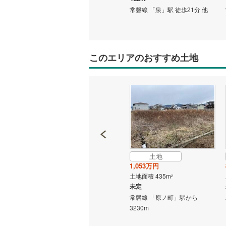
37分 他
常磐線 「泉」駅 徒歩26分 他
常磐線 「泉」駅 徒歩21分 他
このエリアのおすすめ土地
土地
成約でもらえる
1,053万円
土地
土地面積 435m
2
99万円
未定
土地面積 161.45m
2
常磐線 「原ノ町」駅から
未定
3230m
歩17分
常磐線 「浪江」駅 徒歩47分 他