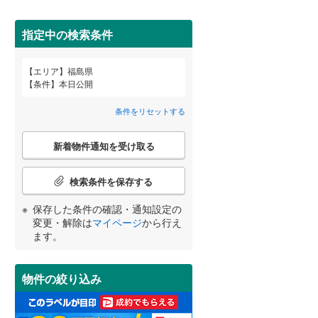
耶麻郡猪苗代町
(
0
)
間取り変更可能
（
0
）
指定中の検索条件
河沼郡柳津町
(
0
)
3階建て以上
（
0
）
エリア
福島県
大沼郡昭和村
(
0
)
宮崎
鹿児島
沖縄
条件
本日公開
西白河郡泉崎村
(
0
)
条件をリセットする
東白川郡棚倉町
(
0
)
こ
小学校まで1km以内
（
0
）
新着物件通知を受け取る
の
する
る
条件をリセットする
条件をリセットする
条件をリセットする
条件をリセットする
条件をリセットする
条件をリセットする
東白川郡鮫川村
(
0
)
検
索
検索条件を保存する
石川郡平田村
(
0
)
条
南道路
（
1
）
件
保存した条件の確認・通知設定の
田村郡三春町
(
0
)
で
変更・解除は
マイページ
から行え
通
ます。
双葉郡楢葉町
(
0
)
知
を
双葉郡大熊町
(
0
)
受
物件の絞り込み
け
双葉郡葛尾村
(
0
)
取
る