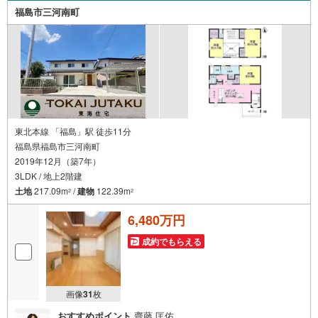
●女性スタッフがお子様が飽きてしまわないようお手伝いい
福島市三河南町
たします ●ご家族おそろいでぜひご来店ください！
東北本線 「福島」駅 徒歩11分
福島県福島市三河南町
2019年12月（築7年）
3LDK / 地上2階建
土地
217.09m
/
建物
122.39m
2
2
6,480万円
成約でもらえる
画像
31
枚
おすすめポイント
齋藤 匡佑