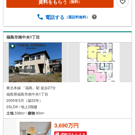
資料をもらう
（無料）
な…？」と不安な段階でも大丈夫です。自己資金が少ない
方のご相談実績もあります。無理な営業はいたしません。
ライフプランシミュレーションも無料で、将来のことを一
電話する
（通話料無料）
緒にゆっくり考えます！ 小さなお子様連れも大歓迎です！
店内にはキッズスペースをご用意しております。おむつ替
えやミルクのお湯なども対応可能です。泣いてしまっても
福島市南中央1丁目
大丈夫ですので、安心してご来店くださいね。ご相談だけ
でも大歓迎です！迷っている今だからこそ、ぜひ一度お話
ししてみませんか？
東北本線 「福島」駅 徒歩27分
福島県福島市南中央1丁目
2005年3月（築22年）
2SLDK / 地上2階建
土地
338m
/
建物
90m
2
2
3,690万円
成約でもらえる