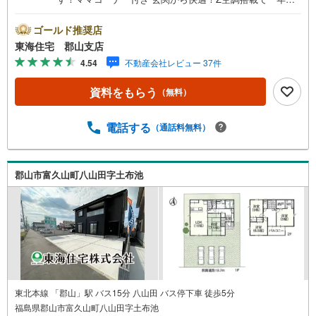
存
快適な我が家 8帖の屋根裏収納はお子さんの秘密基地にも
す
ウォークインクローゼット付き
ゴールド推奨店
る
東海住宅 郡山支店
4.54
不動産会社レビュー 37件
資料をもらう
（無料）
電話する
（通話料無料）
郡山市富久山町八山田字土布池
東北本線 「郡山」駅 バス15分 八山田 バス停下車 徒歩5分
福島県郡山市富久山町八山田字土布池