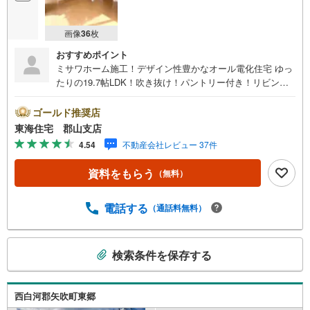
画像
36
枚
おすすめポイント
ミサワホーム施工！デザイン性豊かなオール電化住宅 ゆっ
たりの19.7帖LDK！吹き抜け！パントリー付き！リビング
からタイルデッキに移動可能！小屋根収納！ロフト付き！
ゴールド推奨店
東海住宅 郡山支店
4.54
不動産会社レビュー 37件
資料をもらう
（無料）
電話する
（通話料無料）
こ
検索条件を保存する
の
検
索
西白河郡矢吹町東郷
条