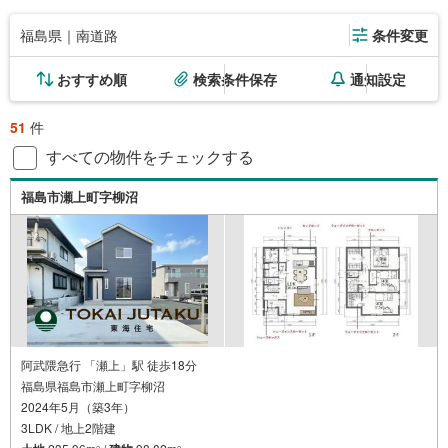
福島県｜南道路
条件変更
おすすめ順
検索条件保存
通知設定
51
件
すべての物件をチェックする
福島市瀬上町字柳沼
阿武隈急行 「瀬上」駅 徒歩18分
福島県福島市瀬上町字柳沼
2024年5月（築3年）
3LDK / 地上2階建