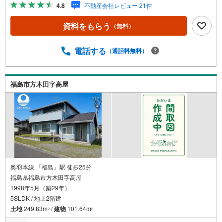
Google口コミでも 4.7の高評価をいただいています！実際
4.8
不動産会社レビュー 21件
のお客様の声も、ぜひ参考になさってください。＼住宅ロ
ーンのご相談は無料です！/「通るかな…？」と不安な段階
資料をもらう
（無料）
でも大丈夫です。自己資金が少ない方のご相談実績もあり
ます。無理な営業はいたしません。ライフプランシミュレ
ーションも無料で、将来のことを一緒にゆっくり考えま
電話する
（通話料無料）
す！ 小さなお子様連れも大歓迎です！店内にはキッズスペ
ースをご用意しております。おむつ替えやミルクのお湯な
ども対応可能です。泣いてしまっても大丈夫ですので、安
福島市方木田字高屋
心してご来店くださいね。ご相談だけでも大歓迎です！迷
っている今だからこそ、ぜひ一度お話ししてみませんか？
奥羽本線 「福島」駅 徒歩25分
福島県福島市方木田字高屋
1998年5月（築29年）
5SLDK / 地上2階建
土地
249.83m
/
建物
101.64m
2
2