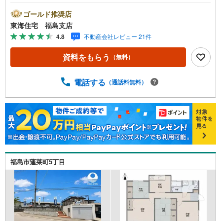
に便利 13号線近くでアクセス良好！ カーポート2台駐車可
能【東海住宅って？】●福島市に事務所を開設し30年！豊
ゴールド推奨店
富な物件情報でお客様をお迎えいたします！【ローンの相
東海住宅 福島支店
談無料！】●「住宅ローン通るかな？」様々なお悩みござい
4.8
不動産会社レビュー 21件
ませんか？●お客様をサポートしながら代行で無料審査いた
します！●秘密厳守、無理な営業も致しません。＼ライフプ
資料をもらう
（無料）
ランシュミレーション無料受付中！/人気です ●「ローンが
通っても月々ちゃんと支払える？」「月々の支払いを見直
したい！」●審査・購入前に安心 プロが資金・生活設計を
電話する
（通話料無料）
一緒に考えご提案いたします！【赤ちゃん・お子様大歓迎
】●キッズスペースやベビーベッドを完備（オムツありま
す）●女性スタッフがお子様が飽きてしまわないようお手伝
いいたします ●ご家族おそろいでぜひご来店ください！
福島市蓬莱町5丁目