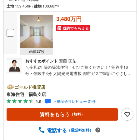
土地
159.46m
/
建物
103.68m
2
2
3,480万円
成約でもらえる
画像
27
枚
おすすめポイント
齋藤 匡佑
＼令和2年築の築浅住宅！ぜひご覧ください！/ 笹谷小16
分・信陵中4分 太陽光発電搭載 都市ガスで家計にやさしい
笹谷駅徒歩13分 カーポートに4台駐車可能 閑静な住宅街で
安心の住まい 全室収納付き※居住中のためご見学をご希望
ゴールド推奨店
の方は事前にご連絡ください。※CG加工により家具・小物
東海住宅 福島支店
を削除しております。実際の状態と異なり、傷や汚れがあ
4.8
不動産会社レビュー 21件
る場合がございますので現地にてご確認ください。 福島で
31年の地域密着不動産会社です！Google口コミでも 4.7の
資料をもらう
（無料）
高評価をいただいています！実際のお客様の声も、ぜひ参
考になさってください。＼住宅ローンのご相談は無料で
す！/「通るかな…？」と不安な段階でも大丈夫です。自己
電話する
（通話料無料）
資金が少ない方のご相談実績もあります。 小さなお子様連