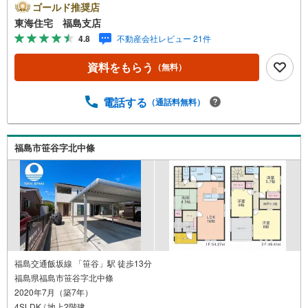
フェのような空間に 福島で30年の地域密着不動産会社で
ゴールド推奨店
す！福島県出身スタッフが中心で、地元を熟知した暮らし
東海住宅 福島支店
目線のご提案が強み。Google口コミでも 4.7の高評価をい
4.8
不動産会社レビュー 21件
ただいています！実際のお客様の声も、ぜひ参考になさっ
てください。＼住宅ローンのご相談は無料です！/「通るか
資料をもらう
（無料）
な…？」と不安な段階でも大丈夫です。自己資金が少ない
方のご相談実績もあります。無理な営業はいたしません。
ライフプランシミュレーションも無料で、将来のことを一
電話する
（通話料無料）
緒にゆっくり考えます！ 小さなお子様連れも大歓迎です！
店内にはキッズスペースをご用意しております。おむつ替
えやミルクのお湯なども対応可能です。泣いてしまっても
福島市笹谷字北中條
大丈夫ですので、安心してご来店くださいね。ご相談だけ
でも大歓迎です！迷っている今だからこそ、ぜひ一度お話
ししてみませんか？
福島交通飯坂線 「笹谷」駅 徒歩13分
福島県福島市笹谷字北中條
2020年7月（築7年）
4SLDK / 地上2階建