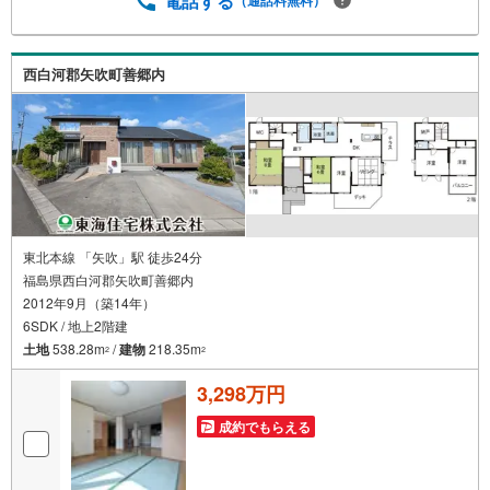
電話する
（通話料無料）
西白河郡矢吹町善郷内
東北本線 「矢吹」駅 徒歩24分
福島県西白河郡矢吹町善郷内
2012年9月（築14年）
6SDK / 地上2階建
土地
538.28m
/
建物
218.35m
2
2
3,298万円
成約でもらえる