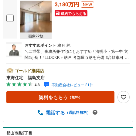
3,180万円
NEW
成約でもらえる
画像
22
枚
おすすめポイント
穐月 純
＼二世帯、事務所兼住宅にもおすすめ / 清明小・第一中 玄
関2か所！4LLDDKK＋納戸 各部屋収納を完備 3台駐車可 南
向きで日当たり良好！ 居住中！ご見学は事前にご連絡お願
いいたします 福島で31年の地域密着不動産会社です！福島
ゴールド推奨店
県出身スタッフが中心で、地元を熟知した暮らし目線のご
東海住宅 福島支店
提案が強み。Google口コミでも 4.7の高評価をいただいて
4.8
不動産会社レビュー 21件
います！実際のお客様の声も、ぜひ参考になさってくださ
い。＼住宅ローンのご相談は無料です！/「通るかな…？」
資料をもらう
（無料）
と不安な段階でも大丈夫です。自己資金が少ない方のご相
談実績もあります。無理な営業はいたしません。ライフプ
ランシミュレーションも無料で、将来のことを一緒にゆっ
電話する
（通話料無料）
くり考えます！ 小さなお子様連れも大歓迎です！店内には
キッズスペースをご用意しております。おむつ替えやミル
クのお湯なども対応可能です。泣いてしまっても大丈夫で
郡山市島2丁目