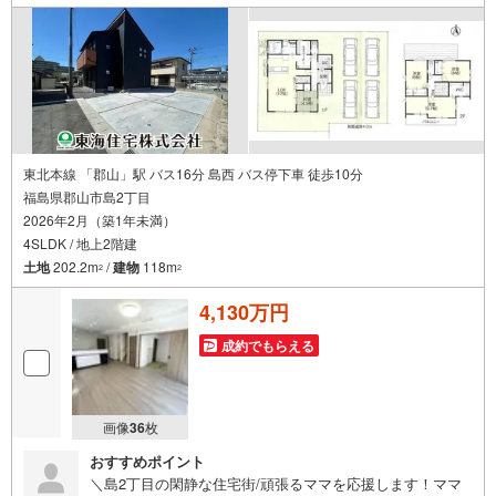
すので、安心してご来店くださいね。ご相談だけでも大歓
迎です！迷っている今だからこそ、ぜひ一度お話ししてみ
ませんか？
東北本線 「郡山」駅 バス16分 島西 バス停下車 徒歩10分
福島県郡山市島2丁目
2026年2月（築1年未満）
4SLDK / 地上2階建
土地
202.2m
/
建物
118m
2
2
4,130万円
成約でもらえる
画像
36
枚
おすすめポイント
＼島2丁目の閑静な住宅街/頑張るママを応援します！ママ