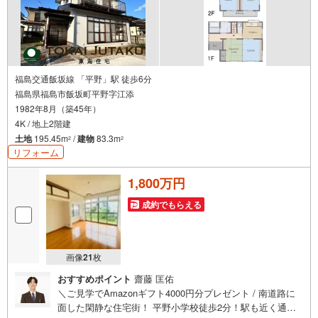
福島交通飯坂線 「平野」駅 徒歩6分
福島県福島市飯坂町平野字江添
1982年8月（築45年）
4K / 地上2階建
土地
195.45m
/
建物
83.3m
2
2
リフォーム
1,800万円
成約でもらえる
画像
21
枚
おすすめポイント
齋藤 匡佑
＼ご見学でAmazonギフト4000円分プレゼント / 南道路に
面した閑静な住宅街！ 平野小学校徒歩2分！駅も近く通学