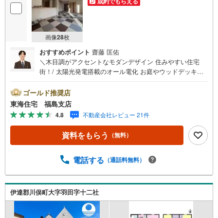
成約でもらえる
画像
28
枚
おすすめポイント
齋藤 匡佑
＼木目調がアクセントなモダンデザイン 住みやすい住宅
街！/ 太陽光発電搭載のオール電化 お庭やウッドデッキ付
充実した休日が過ごせそう！ 細田工務店施工 外壁塗装（約
2年前）1階トイレ交換済み【東海住宅って？】●福島市に
ゴールド推奨店
事務所を開設し30年！豊富な物件情報でお客様をお迎えい
東海住宅 福島支店
たします！【ローンの相談無料！】●「住宅ローン通るか
4.8
不動産会社レビュー 21件
な？」様々なお悩みございませんか？●お客様をサポートし
ながら代行で無料審査いたします！●秘密厳守、無理な営業
資料をもらう
（無料）
も致しません。＼ライフプランシュミレーション無料受付
中！/人気です ●「ローンが通っても月々ちゃんと支払え
る？」「月々の支払いを見直したい！」●審査・購入前に安
電話する
（通話料無料）
心 プロが資金・生活設計を一緒に考えご提案いたします！
【赤ちゃん・お子様大歓迎 】●キッズスペースやベビーベ
ッドを完備（オムツあります）●女性スタッフがお子様が飽
伊達郡川俣町大字羽田字十二社
きてしまわないようお手伝いいたします ●ご家族おそろい
でぜひご来店ください！