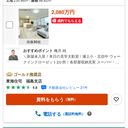
土地
235.96m
/
建物
98.82m
2
2
2,080万円
成約でもらえる
画像
30
枚
おすすめポイント
穐月 純
＼新築未入居！本日の見学大歓迎 / 瀬上小・北信中 ウォー
クインクローゼット2か所！各部屋収納充実 スーパー・コ
ンビニ徒歩6分 駐車3台可 地震に強い家を月々6万円から！
【東海住宅って？】●福島市に事務所を開設し30年！豊富
ゴールド推奨店
な物件情報でお客様をお迎えいたします！【ローンの相談
東海住宅 福島支店
無料！】●「住宅ローン通るかな？」様々なお悩みございま
4.8
不動産会社レビュー 21件
せんか？●お客様をサポートしながら代行で無料審査いたし
ます！●秘密厳守、無理な営業も致しません。＼ライフプラ
資料をもらう
（無料）
ンシュミレーション無料受付中！/人気です ●「ローンが通
っても月々ちゃんと支払える？」「月々の支払いを見直し
たい！」●審査・購入前に安心 プロが資金・生活設計を一
電話する
（通話料無料）
緒に考えご提案いたします！【赤ちゃん・お子様大歓迎 】
●キッズスペースやベビーベッドを完備（オムツあります）