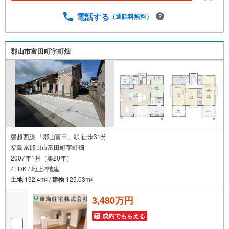
電話する
（通話料無料）
郡山市富田町字町畑
磐越西線 「郡山富田」駅 徒歩31分
福島県郡山市富田町字町畑
2007年1月（築20年）
4LDK / 地上2階建
土地
192.4m
/
建物
125.03m
2
2
3,480万円
成約でもらえる