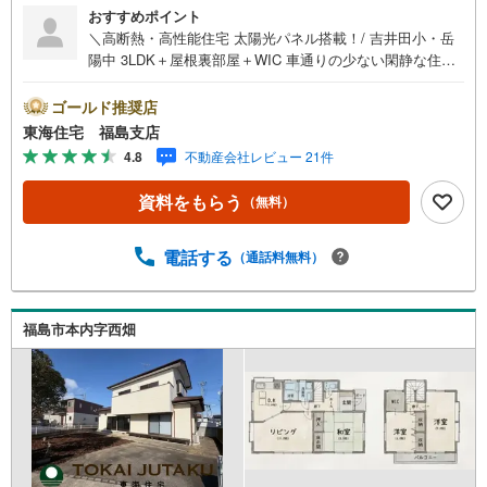
おすすめポイント
＼高断熱・高性能住宅 太陽光パネル搭載！/ 吉井田小・岳
陽中 3LDK＋屋根裏部屋＋WIC 車通りの少ない閑静な住宅
街！ 車3台駐車可！ ママの味方、食洗器付！他にも設備充
実です 【東海住宅って？】●福島市に事務所を開設し30
ゴールド推奨店
年！豊富な物件情報でお客様をお迎えいたします！【ロー
東海住宅 福島支店
ンの相談無料！】●「住宅ローン通るかな？」様々なお悩み
4.8
不動産会社レビュー 21件
ございませんか？●お客様をサポートしながら代行で無料審
査いたします！●秘密厳守、無理な営業も致しません。＼ラ
資料をもらう
（無料）
イフプランシュミレーション無料受付中！/人気です ●「ロ
ーンが通っても月々ちゃんと支払える？」「月々の支払い
を見直したい！」●審査・購入前に安心 プロが資金・生活
電話する
（通話料無料）
設計を一緒に考えご提案いたします！【赤ちゃん・お子様
大歓迎 】●キッズスペースやベビーベッドを完備（オムツ
あります）●女性スタッフがお子様が飽きてしまわないよう
福島市本内字西畑
お手伝いいたします ●ご家族おそろいでぜひご来店くださ
い！