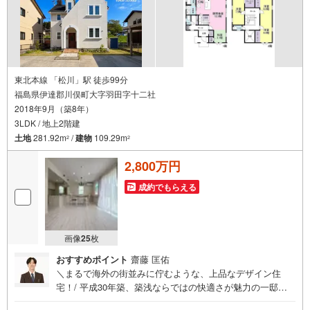
東北本線 「松川」駅 徒歩99分
福島県伊達郡川俣町大字羽田字十二社
2018年9月（築8年）
3LDK / 地上2階建
土地
281.92m
/
建物
109.29m
2
2
2,800万円
成約でもらえる
画像
25
枚
おすすめポイント
齋藤 匡佑
＼まるで海外の街並みに佇むような、上品なデザイン住
宅！/ 平成30年築、築浅ならではの快適さが魅力の一邸！ 3
LDK（4LDKに変更可能） タイル仕上げのキッチンで、カ