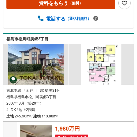
資料をもらう
（無料）
●駐車場増設●ハウスクリーニング＼ライフプランシュミレ
ーション無料受付中！/人気です ●「ローンが通っても月々
ちゃんと支払える？」「月々の支払いを見直したい！」●審
電話する
（通話料無料）
査・購入前に安心 プロが資金・生活設計を一緒に考えご提
案いたします！【赤ちゃん・お子様大歓迎 】●キッズスペ
ースやベビーベッドを完備（オムツあります）●女性スタッ
福島市松川町美郷3丁目
フがお子様が飽きてしまわないようお手伝いいたします ●
ご家族おそろいでぜひご来店ください！
東北本線 「金谷川」駅 徒歩31分
福島県福島市松川町美郷3丁目
2007年8月（築20年）
4LDK / 地上2階建
土地
245.96m
/
建物
113.88m
2
2
1,980万円