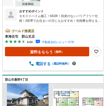
画像
36
枚
おすすめポイント
セキスイハイム施工！6SDK！段差のないバリアフリー仕
様！2世帯でお住まいの方にもおすすめ！光熱費を抑えるオ
ール電化住宅！太陽光3kw！蓄熱暖房付き！ワンランク上
のぬくもりの我が家！
ゴールド推奨店
東海住宅 郡山支店
4.54
不動産会社レビュー 37件
資料をもらう
（無料）
電話する
（通話料無料）
郡山市桑野4丁目