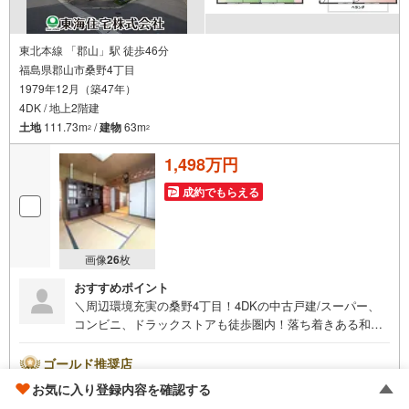
東北本線 「郡山」駅 徒歩46分
福島県郡山市桑野4丁目
1979年12月（築47年）
4DK / 地上2階建
土地
111.73m
/
建物
63m
2
2
1,498万円
成約でもらえる
画像
26
枚
おすすめポイント
＼周辺環境充実の桑野4丁目！4DKの中古戸建/スーパー、
コンビニ、ドラックストアも徒歩圏内！落ち着きある和室
で家族の穏やかな時間をサポートします！この機会に是非
お問い合わせください。
ゴールド推奨店
東海住宅 郡山支店
お気に入り登録内容を確認する
4.54
不動産会社レビュー 37件