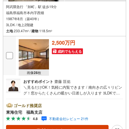
阿武隈急行 「卸町」駅 徒歩19分
福島県福島市本内字西畑
1987年8月（築40年）
3LDK / 地上2階建
土地
233.47m
/
建物
118.5m
2
2
2,500万円
成約でもらえる
画像
28
枚
おすすめポイント
齋藤 匡佑
＼見るだけOK！気軽に内覧できます / 南向きの広々リビン
グ！窓からたくさんの暖かい日差しが入ります 3LDKで各
部屋収納付！ウォークインクローゼットあり 徒歩圏内にお
買い物施設充実 福島で30年の地域密着不動産会社です！福
ゴールド推奨店
島県出身スタッフが中心で、地元を熟知した暮らし目線の
東海住宅 福島支店
ご提案が強み。Google口コミでも 4.7の高評価をいただい
4.8
不動産会社レビュー 21件
ています！実際のお客様の声も、ぜひ参考になさってくだ
さい。＼住宅ローンのご相談は無料です！/「通るか