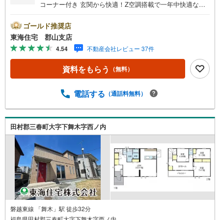
コーナー付き 玄関から快適！Z空調搭載で一年中快適な我
が家 9.7帖のゆとりある寝室！ウォークインクローゼット
付き 内覧可能です
ゴールド推奨店
東海住宅 郡山支店
4.54
不動産会社レビュー 37件
資料をもらう
（無料）
電話する
（通話料無料）
田村郡三春町大字下舞木字西ノ内
磐越東線 「舞木」駅 徒歩32分
福島県田村郡三春町大字下舞木字西ノ内