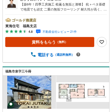
【築6年！四季工房施工 桧薫る無垢と漆喰】 杭＋ベタ基礎
で地震でも頑丈 二重の無垢フローリング 耐久性が高く、調
湿性や保温性にも優れています！ 防犯ガラスと面格子で安
心できる家！【東海住宅って？】●福島市に事務所を開設し
ゴールド推奨店
30年！豊富な物件情報でお客様をお迎えいたします！【ロ
東海住宅 福島支店
ーンの相談無料！】●「住宅ローン通るかな？」様々なお悩
4.8
不動産会社レビュー 21件
みございませんか？●お客様をサポートしながら代行で無料
審査いたします！●秘密厳守、無理な営業も致しません。＼
資料をもらう
（無料）
ライフプランシュミレーション無料受付中！/人気です ●
「ローンが通っても月々ちゃんと支払える？」「月々の支
払いを見直したい！」●審査・購入前に安心 プロが資金・
電話する
（通話料無料）
生活設計を一緒に考えご提案いたします！【赤ちゃん・お
子様大歓迎 】●キッズスペースやベビーベッドを完備（オ
ムツあります）●女性スタッフがお子様が飽きてしまわない
福島市泉字三斗蒔
ようお手伝いいたします ●ご家族おそろいでぜひご来店く
ださい！