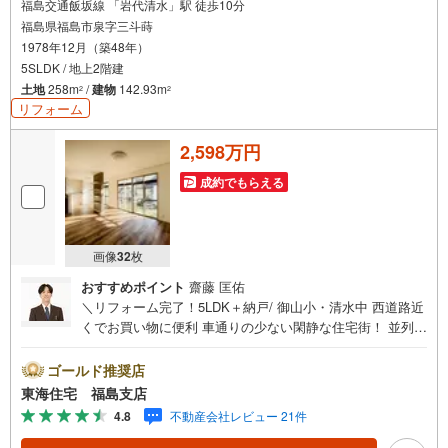
福島交通飯坂線 「岩代清水」駅 徒歩10分
福島県福島市泉字三斗蒔
1978年12月（築48年）
5SLDK / 地上2階建
土地
258m
/
建物
142.93m
2
2
リフォーム
2,598万円
成約でもらえる
画像
32
枚
おすすめポイント
齋藤 匡佑
＼リフォーム完了！5LDK＋納戸/ 御山小・清水中 西道路近
くでお買い物に便利 車通りの少ない閑静な住宅街！ 並列3
台駐車可 岩代清水駅まで徒歩10分 通勤通学に便利！＜リ
フォーム内容＞●システムキッチン新品●バス新品（浴室乾
ゴールド推奨店
燥機付）●フロア材新品（一部CF）●建具新品（一部既存）
東海住宅 福島支店
●照明器具新品・畳新品●外壁・内部塗装●一部屋根塗装●白
4.8
不動産会社レビュー 21件
アリ防蟻工事（5年保証）●洗面化粧台・トイレ新品●給湯
器新品●クロス張替え●玄関ドア新品●TVモニターホン新品