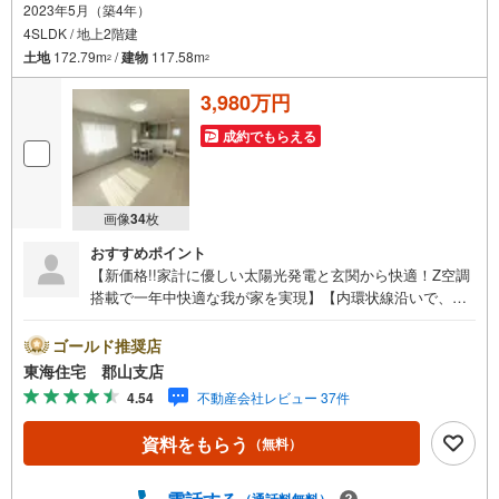
2023年5月（築4年）
4SLDK / 地上2階建
土地
172.79m
/
建物
117.58m
2
2
3,980万円
成約でもらえる
画像
34
枚
おすすめポイント
【新価格!!家計に優しい太陽光発電と玄関から快適！Z空調
搭載で一年中快適な我が家を実現】【内環状線沿いで、通
勤やお出かけにも便利】明健小中エリア 光熱費を抑えるオ
ール電化住宅で夢のマイホームを！
ゴールド推奨店
東海住宅 郡山支店
4.54
不動産会社レビュー 37件
資料をもらう
（無料）