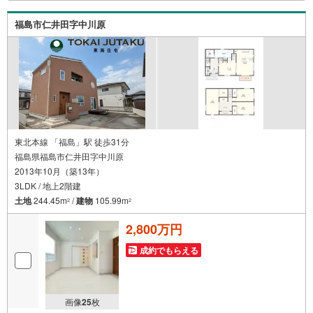
れも大歓迎です！店内にはキッズスペースをご用意してお
ります。おむつ替えやミルクのお湯なども対応可能です。
福島市仁井田字中川原
泣いてしまっても大丈夫ですので、安心してご来店くださ
いね。
東北本線 「福島」駅 徒歩31分
福島県福島市仁井田字中川原
2013年10月（築13年）
3LDK / 地上2階建
土地
244.45m
/
建物
105.99m
2
2
2,800万円
成約でもらえる
画像
25
枚