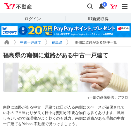
Yahoo!不動産
検索
通知
i
ログイン
ID新規取得
中古一戸建て
福島県
南側に道路がある物件一覧
福島県の南側に道路がある中古一戸建て
一部の画像提供：アフロ
南側に道路がある中古一戸建ては日が入る南側にスペースが確保されて
いるので日当たりが良く日中は照明が不要な物件も多くあります。風通
しもいいので洗濯物がよく乾くのも魅力。南側に道路がある理想の中古
一戸建てをYahoo!不動産で見つけましょう。