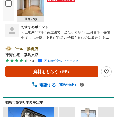
画像
27
枚
おすすめポイント
＼土地約102坪！南道路で日当たり良好！/ 三河台小・岳陽
中 近くに公園もある住宅街 お子様も育むのに最適！ お買
い物に困らない！西道路近くで商業施設充実！ 2階洋室は
お子様の成長に合わせて2室に変更可能 【東海住宅っ
ゴールド推奨店
て？】●福島市に事務所を開設し30年！豊富な物件情報で
東海住宅 福島支店
お客様をお迎えいたします！【ローンの相談無料！】●「住
4.8
不動産会社レビュー 21件
宅ローン通るかな？」様々なお悩みございませんか？●お客
様をサポートしながら代行で無料審査いたします！●秘密厳
資料をもらう
（無料）
守、無理な営業も致しません。＼ライフプランシュミレー
ション無料受付中！/人気です ●「ローンが通っても月々ち
ゃんと支払える？」「月々の支払いを見直したい！」●審
電話する
（通話料無料）
査・購入前に安心 プロが資金・生活設計を一緒に考えご提
案いたします！【赤ちゃん・お子様大歓迎 】●キッズスペ
ースやベビーベッドを完備（オムツあります）●女性スタッ
福島市飯坂町平野字江添
フがお子様が飽きてしまわないようお手伝いいたします ●
ご家族おそろいでぜひご来店ください！