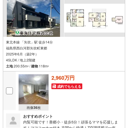
件
で
通
知
を
受
け
東北本線 「矢吹」駅 徒歩14分
福島県西白河郡矢吹町東郷
取
2025年6月（築2年）
る
4SLDK / 地上2階建
・
土地
200.55m
/
建物
118m
2
2
条
件
2,960万円
を
マ
成約でもらえる
イ
ペ
ー
画像
36
枚
ジ
おすすめポイント
に
内覧可能です！善郷小・徒歩5分！頑張るママを応援しま
保
す！ママコーナー付き 玄関から快適！Z空調搭載で一年中