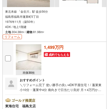
東北本線 「金谷川」駅 徒歩56分
福島県福島市蓬莱町5丁目
1976年11月（築50年）
4DK / 地上1階建
土地
304.38m
/
建物
81.98m
2
2
リフォーム
1,499万円
成約でもらえる
画像
30
枚
おすすめポイント
＼リフォーム完了 使い勝手の良い4DK平屋住宅！/ 蓬莱東
小10分・蓬莱中4分 南向きで日当たり良好 月々4万円から
閑静な住宅街で落ち着いた住環境 土地面積92坪と広々！
福島で31年の地域密着不動産会社です！福島県出身スタッ
ゴールド推奨店
フが中心で、地元を熟知した暮らし目線のご提案が強み。
東海住宅 福島支店