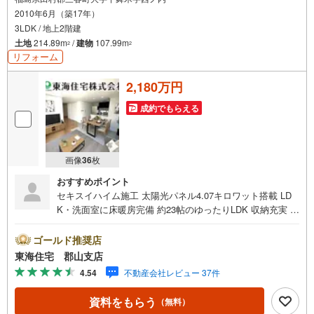
2010年6月（築17年）
3LDK / 地上2階建
土地
214.89m
/
建物
107.99m
2
2
リフォーム
2,180万円
成約でもらえる
画像
36
枚
おすすめポイント
セキスイハイム施工 太陽光パネル4.07キロワット搭載 LD
K・洗面室に床暖房完備 約23帖のゆったりLDK 収納充実 駐
車3台 エアコン3台 光熱費を抑えるオール電化住宅
ゴールド推奨店
東海住宅 郡山支店
4.54
不動産会社レビュー 37件
資料をもらう
（無料）