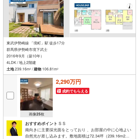
東武伊勢崎線 「境町」駅 徒歩17分
群馬県伊勢崎市境下武士
2016年9月（築10年）
4LDK / 地上2階建
土地
239.16m
/
建物
106.81m
2
2
2,290万円
成約でもらえる
画像
25
枚
おすすめポイント
S S
南向きに主要採光面をとっており 、お部屋の中に心地よい
自然光が差し込みます。敷地面積は72.34坪（239.16m2）