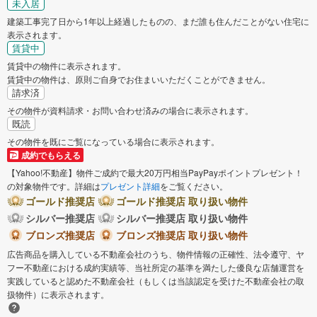
未入居
建築工事完了日から1年以上経過したものの、まだ誰も住んだことがない住宅に
表示されます。
賃貸中
賃貸中の物件に表示されます。
賃貸中の物件は、原則ご自身でお住まいいただくことができません。
請求済
その物件が資料請求・お問い合わせ済みの場合に表示されます。
既読
その物件を既にご覧になっている場合に表示されます。
成約でもらえる
【Yahoo!不動産】物件ご成約で最大20万円相当PayPayポイントプレゼント！
の対象物件です。詳細は
プレゼント詳細
をご覧ください。
ゴールド推奨店
ゴールド推奨店 取り扱い物件
シルバー推奨店
シルバー推奨店 取り扱い物件
ブロンズ推奨店
ブロンズ推奨店 取り扱い物件
広告商品を購入している不動産会社のうち、物件情報の正確性、法令遵守、ヤ
フー不動産における成約実績等、当社所定の基準を満たした優良な店舗運営を
実践していると認めた不動産会社（もしくは当該認定を受けた不動産会社の取
扱物件）に表示されます。