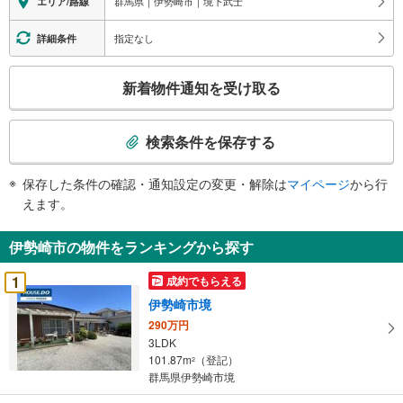
群馬県｜伊勢崎市｜境下武士
エリア/路線
指定なし
詳細条件
こ
新着物件通知を受け取る
の
検
索
検索条件を保存する
条
件
保存した条件の確認・通知設定の変更・解除は
マイページ
から行
で
えます。
通
知
伊勢崎市の物件をランキングから探す
を
受
1
成約でもらえる
け
伊勢崎市境
取
290万円
る
3LDK
・
101.87m
（登記）
2
条
群馬県伊勢崎市境
件