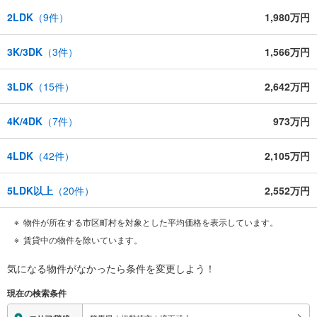
2LDK
（
9
件）
1,980万円
3K/3DK
（
3
件）
1,566万円
3LDK
（
15
件）
2,642万円
4K/4DK
（
7
件）
973万円
4LDK
（
42
件）
2,105万円
5LDK以上
（
20
件）
2,552万円
物件が所在する市区町村を対象とした平均価格を表示しています。
賃貸中の物件を除いています。
気になる物件がなかったら
条件を変更しよう！
現在の検索条件