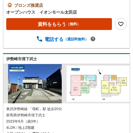
絡ください！現地を見学される場合は「室内・現地を見学
ブロンズ推奨店
する（無料）」ボタンよりご希望の日時をご記入いただけ
オープンハウス イオンモール太田店
ますとスムーズにご案内が可能です。◎現地のご案内につ
いて・平日や夜遅い時間帯もご案内が可能 ※定休日を除
資料をもらう
（無料）
く・経験豊富なスタッフが物件詳細を丁寧にご説明いたし
ます。・車でご自宅や最寄り駅等、ご指定の場所まで送迎
電話する
（通話料無料）
します。・チャイルドシートのご用意ございます。◎個別F
P相談会 無料物件のご紹介だけでなく住宅ローン・資金
のご相談、まずは家探しについて話を聞きたいという方も
大歓迎です！年間8000棟以上の限定物件を発表しているオ
伊勢崎市境下武士
ープンハウスだから出会える物件が多数ございます。ぜひ
お気軽にご連絡・ご相談ください！※限定物件:当社のみ、
もしくは当社を含めた数社でのみご紹介可能なオープンハ
ウス・ディベロップメントの物件
東武伊勢崎線 「境町」駅 徒歩20分
群馬県伊勢崎市境下武士
2023年9月（築3年）
4LDK / 地上2階建