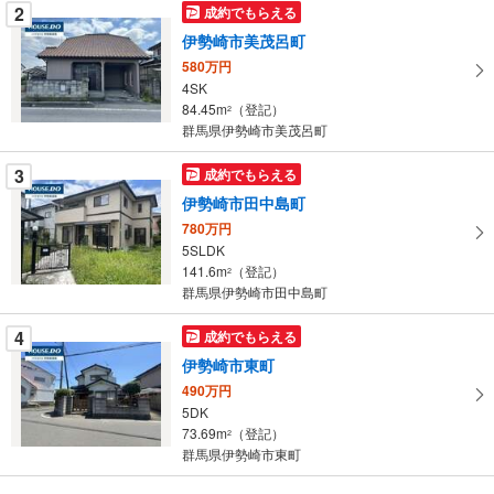
を
2
成約でもらえる
マ
伊勢崎市美茂呂町
イ
580万円
ペ
4SK
ー
84.45m
（登記）
2
群馬県伊勢崎市美茂呂町
ジ
に
3
成約でもらえる
保
伊勢崎市田中島町
存
す
780万円
5SLDK
る
141.6m
（登記）
2
群馬県伊勢崎市田中島町
4
成約でもらえる
伊勢崎市東町
490万円
5DK
73.69m
（登記）
2
群馬県伊勢崎市東町