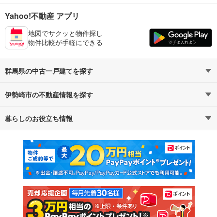
Yahoo!不動産 アプリ
地図でサクッと物件探し
物件比較が手軽にできる
群馬県の中古一戸建てを探す
伊勢崎市の不動産情報を探す
路線・駅から探す
地域から探す
暮らしのお役立ち情報
不動産・住宅
賃貸住宅
通勤・通学時間から探す
地図から探す
マンションカタログ
教えて！住まいの先生
新築マンション
中古マンション
新築一戸建て
中古一戸建て
注文住宅
土地