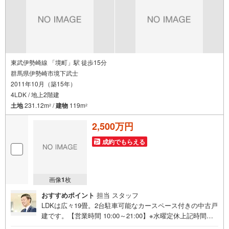
東武伊勢崎線 「境町」駅 徒歩15分
群馬県伊勢崎市境下武士
2011年10月（築15年）
4LDK / 地上2階建
土地
231.12m
/
建物
119m
2
2
2,500万円
成約でもらえる
画像
1
枚
おすすめポイント
担当 スタッフ
LDKは広々19畳。2台駐車可能なカースペース付きの中古戸
建です。【営業時間 10:00～21:00】※水曜定休上記時間は
お電話が繋がりやすくなっております。ぜひお気軽にご連