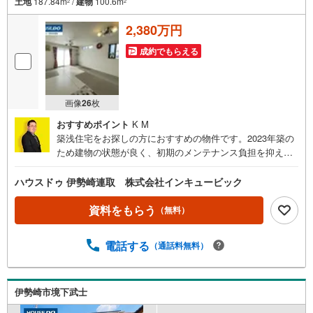
土地
187.84m
/
建物
100.6m
2
2
2,380万円
成約でもらえる
画像
26
枚
おすすめポイント
K M
築浅住宅をお探しの方におすすめの物件です。2023年築の
ため建物の状態が良く、初期のメンテナンス負担を抑えや
すいです。4LDKの間取りはご家族での生活に適しており、
それぞれの居室をしっかり確保できます。LDKは18帖以上
ハウスドゥ 伊勢崎連取 株式会社インキュービック
の広さがあり、ゆとりある空間設計となっています。設備
面では、浴室乾燥機や追焚機能、浄水器付きキッチン、ウ
資料をもらう
（無料）
ォークインクローゼットなど、暮らしやすさを支える設備
が充実しています。また、駐車場は3台分あり、車を複数所
電話する
（通話料無料）
有されるご家庭にも対応可能です。周辺にはコンビニ（徒
歩約9分）、ドラッグストア（徒歩約11分）、郵便局（徒歩
約10分）など生活施設も揃っています。さらに、小学校・
中学校ともに徒歩約12分圏内にあり、通学面でも安心で
伊勢崎市境下武士
す。