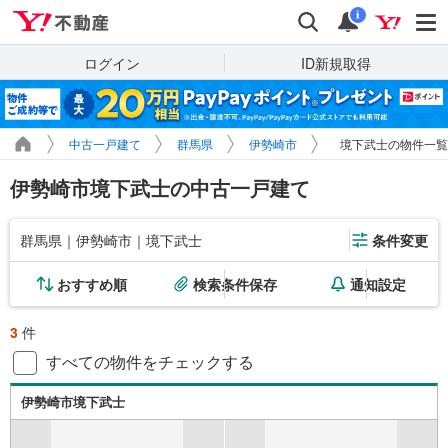
Yahoo!不動産
検索
通知
i
ログイン
ID新規取得
中古一戸建て
群馬県
伊勢崎市
境下武士の物件一覧
伊勢崎市境下武士の中古一戸建て
群馬県｜伊勢崎市｜境下武士
条件変更
おすすめ順
検索条件保存
通知設定
3
件
すべての物件をチェックする
伊勢崎市境下武士