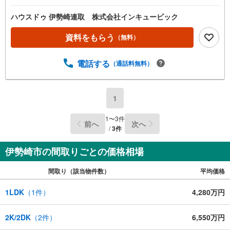
とゆとりある広さを確保しており 、カースペースには普通
車を4台駐車可能です。ご家族それぞれのマイカー用として
ハウスドゥ 伊勢崎連取 株式会社インキュービック
はもちろん、ご友人が集まる際にも心強い広さです。お庭
には開放的なウッドデッキが設置されており、お天気の良
資料をもらう
（無料）
い日には読書やティータイム、お子様の遊び場など、多用
途にプライベートな時間を楽しめます 建物延床面積は32.3
電話する
（通話料無料）
1坪（106.81m2） 。1階に58.79m2、2階に48.02m2を配し
た、ご家族でゆったりと暮らせる間取り設計です 毎日を快
適にサポートする設備として、トイレが2箇所に設置されて
いるほか 、洗髪洗面化粧台や室内洗濯機置場など 、日々の
1
家事をスムーズにする機能がしっかりと整っています。お
子様の通学先となる境剛志小学校までは徒歩8分（約600
1
〜
3
件
前へ
次へ
m） 、境西中学校までは徒歩10分（約800m） と安心の距
/
3
件
離。さらにつくし保育園やめざめ保育園も徒歩10分圏内に
あり 、子育て世帯に大変優しい立地となっています。
伊勢崎市の間取りごとの価格相場
間取り（該当物件数）
平均価格
1LDK
（
1
件）
4,280万円
2K/2DK
（
2
件）
6,550万円