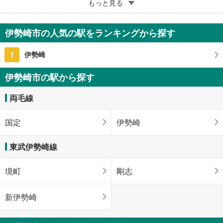
5
もっと見る
成約でもらえる
伊勢崎市東小保方町
1,580万円
伊勢崎市の人気の駅をランキングから探す
3DK
83.63m
2
1
伊勢崎
群馬県伊勢崎市東小保方町
伊勢崎市の駅から探す
両毛線
国定
伊勢崎
東武伊勢崎線
境町
剛志
新伊勢崎