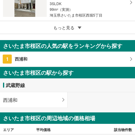
3SLDK
99m
（実測）
2
埼玉県さいたま市桜区西堀5丁目
5
さいたま市桜区大字五関
もっと見る
2,300万円
4LDK
さいたま市桜区の人気の駅をランキングから探す
91.91m
（登記）
2
埼玉県さいたま市桜区大字五関
1
西浦和
さいたま市桜区の駅から探す
武蔵野線
西浦和
さいたま市桜区の周辺地域の価格相場
エリア
平均価格
該当物件数