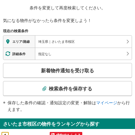
条件を変更して再度検索してください。
気になる物件がなかったら
条件を変更しよう！
現在の検索条件
埼玉県｜さいたま市桜区
エリア/路線
指定なし
詳細条件
こ
新着物件通知を受け取る
の
検
索
検索条件を保存する
条
件
保存した条件の確認・通知設定の変更・解除は
マイページ
から行
で
えます。
通
知
さいたま市桜区の物件をランキングから探す
を
受
成約でもらえる