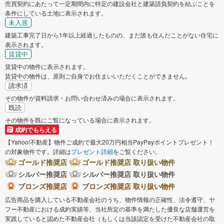
売買契約にあたって一定期間内に特定の建設会社と建築請負契約を結ぶことを
条件にしている土地に表示されます。
未入居
建築工事完了日から1年以上経過したものの、まだ誰も住んだことがない住宅に
表示されます。
賃貸中
賃貸中の物件に表示されます。
賃貸中の物件は、原則ご自身でお住まいいただくことができません。
請求済
その物件が資料請求・お問い合わせ済みの場合に表示されます。
既読
その物件を既にご覧になっている場合に表示されます。
成約でもらえる
【Yahoo!不動産】物件ご成約で最大20万円相当PayPayポイントプレゼント！
の対象物件です。詳細は
プレゼント詳細
をご覧ください。
ゴールド推奨店
ゴールド推奨店 取り扱い物件
シルバー推奨店
シルバー推奨店 取り扱い物件
ブロンズ推奨店
ブロンズ推奨店 取り扱い物件
広告商品を購入している不動産会社のうち、物件情報の正確性、法令遵守、ヤ
フー不動産における成約実績等、当社所定の基準を満たした優良な店舗運営を
実践していると認めた不動産会社（もしくは当該認定を受けた不動産会社の取