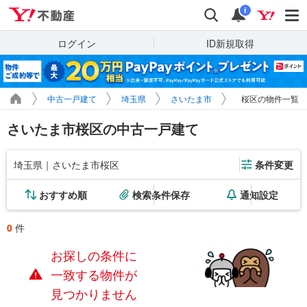
Yahoo!不動産
検索
通知
i
ログイン
ID新規取得
中古一戸建て
埼玉県
さいたま市
桜区の物件一覧
さいたま市桜区の中古一戸建て
埼玉県｜さいたま市桜区
条件変更
おすすめ順
検索条件保存
通知設定
0
件
お探しの条件に
一致する物件が
見つかりません