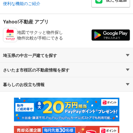
便利な機能のご紹介
Yahoo!不動産 アプリ
地図でサクッと物件探し
物件比較が手軽にできる
埼玉県の中古一戸建てを探す
さいたま市桜区の不動産情報を探す
路線・駅から探す
地域から探す
暮らしのお役立ち情報
不動産・住宅
賃貸住宅
通勤・通学時間から探す
地図から探す
マンションカタログ
教えて！住まいの先生
新築マンション
中古マンション
新築一戸建て
中古一戸建て
注文住宅
土地