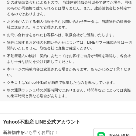
定の建築請負会社によるもので、 当該建築請負会社以外で建てた場合、同様
のものが同価格で建てられるとは限りません。また、建築請負会社を特定す
るものではありません。
お客様が入力する個人情報を含むお問い合わせデータは、当該物件の取扱会
社に送信され、そこで管理されます。
お問い合わせをされたお客様へは、取扱会社がご連絡いたします。
物件に関するお客様のお問い合わせについては、LINEヤフー株式会社は一切
関与いたしません。取扱会社に直接ご確認ください。
不動産購入の検討、契約にあたってはお客様ご自身が情報を確認し、各会社
より十分な説明を受け判断してください。
本ページの掲載内容は変更される場合があります。あらかじめご了承くださ
い。
クチコミはYahoo!不動産が独自で収集したものを表示しています。
朝の通勤ラッシュ時の所要時間ではありません。時間帯などによっては実際
の乗車時間と異なる場合があります。
Yahoo!不動産 LINE公式アカウント
新着物件をいち早くお届け！
友だち追加