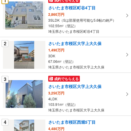
1
け
さいたま市桜区町谷4丁目
取
2,860万円
る
3SLDK（Sは部屋使用可能な5.6帖の納戸）
・
102.55m
（登記）
2
条
埼玉県さいたま市桜区町谷4丁目
件
を
2
さいたま市桜区大字上大久保
マ
1,490万円
イ
3DK
67.06m
（登記）
ペ
2
埼玉県さいたま市桜区大字上大久保
ー
ジ
3
成約でもらえる
に
さいたま市桜区大字上大久保
保
3,250万円
存
4LDK
す
103.91m
（登記）
2
る
埼玉県さいたま市桜区大字上大久保
4
さいたま市桜区西堀5丁目
4,480万円