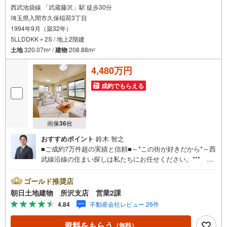
西武池袋線 「武蔵藤沢」駅 徒歩30分
埼玉県入間市久保稲荷3丁目
1994年9月（築32年）
5LLDDKK＋2S / 地上2階建
土地
320.07m
/
建物
208.88m
2
2
4,480万円
成約でもらえる
画像
36
枚
おすすめポイント
鈴木 智之
■ご成約7万件超の実績と信頼■～*この街が好きだから*～西
武線沿線の住まい探しは私たちにお任せください。*** 住
まい、安心のおとりつぎ ***地域密着を掲げ、東京・埼
玉・神奈川に展開。豊富な取引データと現場経験をもと
ゴールド推奨店
に、お客様一人ひとりに最適なご提案を行っています。
朝日土地建物 所沢支店 営業2課
「住宅ローンが不安」「自己資金が少ないけれど購入でき
4.84
不動産会社レビュー 26件
る？」「住み替えの進め方が分からない」など、購入・売
却に関するお悩みにも有資格スタッフが丁寧に対応。資金
資料をもらう
（無料）