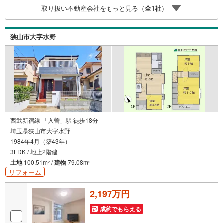
～19:00 この時間はお電話でのお問合わせがスムーズです
取り扱い不動産会社をもっと見る（
全
1
社
）
5.お子様連れでおこしくださいキッズスペース、授乳室、
オムツ替えベッド、アンパンマンジュースをご用意してお
ります。ご見学ご希望の方は、右上の“室内・現地を見学す
狭山市大字水野
る（無料）をボタンからご予約ください。
西武新宿線 「入曽」駅 徒歩18分
埼玉県狭山市大字水野
1984年4月（築43年）
3LDK / 地上2階建
土地
100.51m
/
建物
79.08m
2
2
リフォーム
2,197万円
成約でもらえる