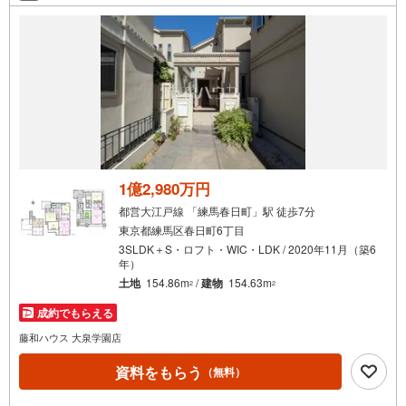
条
件
で
通
知
を
受
け
取
る
1億2,980万円
・
都営大江戸線 「練馬春日町」駅 徒歩7分
条
東京都練馬区春日町6丁目
件
3SLDK＋S・ロフト・WIC・LDK / 2020年11月（築6
を
年）
マ
土地
154.86m
/
建物
154.63m
2
2
イ
成約でもらえる
ペ
藤和ハウス 大泉学園店
ー
ジ
資料をもらう
（無料）
に
保