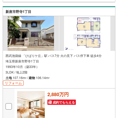
～19:00 この時間はお電話でのお問合わせがスムーズです
5.お子様連れでおこしくださいキッズスペース、授乳室、
新座市野寺1丁目
オムツ替えベッド、アンパンマンジュースをご用意してお
ります。ご見学ご希望の方は、右上の“室内・現地を見学す
る（無料）をボタンからご予約ください。
西武池袋線 「ひばりケ丘」駅 バス7分 火の見下 バス停下車 徒歩4分
埼玉県新座市野寺1丁目
1993年10月（築33年）
3LDK / 地上2階
土地
107.16m
/
建物
106.14m
2
2
リフォーム
2,880万円
成約でもらえる