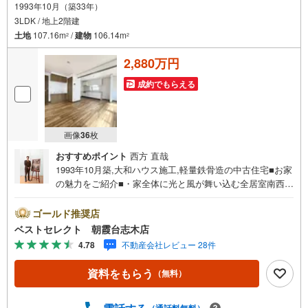
1993年10月（築33年）
3LDK / 地上2階建
土地
107.16m
/
建物
106.14m
2
2
2,880万円
成約でもらえる
画像
36
枚
おすすめポイント
西方 直哉
1993年10月築,大和ハウス施工,軽量鉄骨造の中古住宅■お家
の魅力をご紹介■・家全体に光と風が舞い込む全居室南西向
きの間取り設計。・約14.9帖のLDKは家族が自然と集まる
居心地の良い空間。・プライベート空間もゆったり過ごせ
ゴールド推奨店
る全居室6帖以上の広さ。・2階にはIHヒーターコンロ付の
ベストセレクト 朝霞台志木店
ミニキッチン。・雨の日も気にせず洗濯物を乾かすことが
4.78
不動産会社レビュー 28件
できる浴室乾燥機。・庭先にはサイクルポートが設けられ
ています。■周辺環境のご紹介■・新座市立八石小学校まで
資料をもらう
（無料）
徒歩約3分の立地。・毎日の買物に便利な徒歩約5分のいな
げや 新座野寺店。・小熊クリニックまで徒歩約4分,かかり
つけの病院を近くにもてると安心。・石神どんぐり公園ま
（通話料無料）