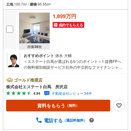
土地
100.7m
/
建物
95.55m
2
2
1,899万円
成約でもらえる
画像
36
枚
おすすめポイント
徳永 大輔
＜エステート白馬が選ばれる5つのポイント＞1.提携FPへ
の無料個別相談サービス社外の中立的なファイナンシャル
プランナーと無料相談できます。ローン返済について保険
や学費等も含めてシミュレーションをご提案できます2.物
ゴールド推奨店
件情報が豊富所沢市を中心にたくさんの情報をご用意して
株式会社エステート白馬 所沢店
おります。インターネット広告前の物件も多数取り揃えて
4.94
不動産会社レビュー 34件
おります。お客様のご希望エリアをお申し付けください。
3.自社グループでリフォーム、新築請負所沢店の3階はリフ
資料をもらう
（無料）
ォーム、注文建築部門の相談スペースです。一級建築士を
はじめとした専門スタッフがおりますのでご見学とあわせ
て、リフォームや注文建築についてご相談頂けます4.年中
電話する
（通話料無料）
無休（年末年始除く）で営業しております営業時間 9:30