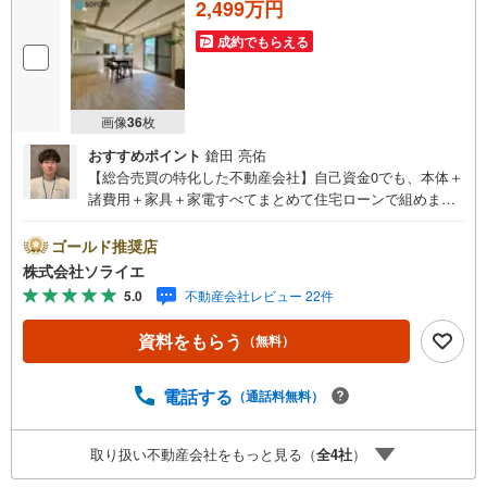
2,499万円
成約でもらえる
画像
36
枚
おすすめポイント
鎗田 亮佑
【総合売買の特化した不動産会社】自己資金0でも、本体＋
諸費用＋家具＋家電すべてまとめて住宅ローンで組めま
す。住宅ローン相談無料。FP相談無料。営業マンの熱意と
スピーディをモットーにお客さん目線での営業を心がけて
ゴールド推奨店
おり、営業マンの差を実感してください！◆他社様でご紹
株式会社ソライエ
介されている物件も一緒にご提案できます。◆おまとめロ
5.0
不動産会社レビュー 22件
ーン（消費者金融系・車のローン・カード系の借入・エア
コン等の電化製品等）もおまとめ可能です。◆お忙しいと
資料をもらう
（無料）
きは現地待合せ＆現地解散できます。◆勤続年数が1年未満
でも、ローンが受けられます。株式会社ソライエにお任せ
ください！売買・賃貸・売却相談・相続相談・空家管理・
電話する
（通話料無料）
住宅ローン相談等何でもお気軽にご相談ください！お問い
合わせ・ご来店お待ちしております！（＾＾）！
取り扱い不動産会社をもっと見る（
全
4
社
）