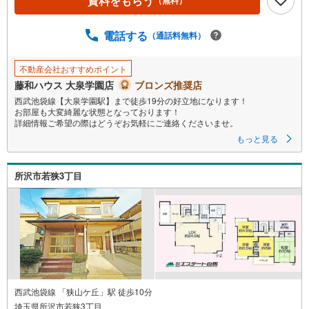
資料をもらう
（無料）
電話する
（通話料無料）
不動産会社おすすめポイント
藤和ハウス 大泉学園店
ブロンズ推奨店
西武池袋線【大泉学園駅】まで徒歩19分の好立地になります！
お部屋も大変綺麗な状態となっております！
詳細情報ご希望の際はどうぞお気軽にご連絡くださいませ。
もっと見る
所沢市若狭3丁目
西武池袋線 「狭山ケ丘」駅 徒歩10分
埼玉県所沢市若狭3丁目