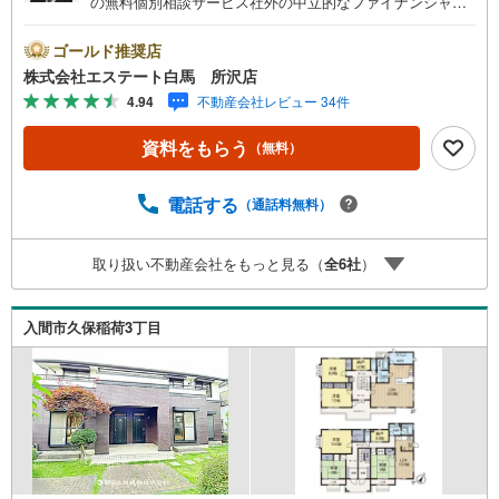
の無料個別相談サービス社外の中立的なファイナンシャル
プランナーと無料相談できます。ローン返済について保険
や学費等も含めてシミュレーションをご提案できます2.物
ゴールド推奨店
件情報が豊富所沢市を中心にたくさんの情報をご用意して
株式会社エステート白馬 所沢店
おります。インターネット広告前の物件も多数取り揃えて
4.94
不動産会社レビュー 34件
おります。お客様のご希望エリアをお申し付けください。
3.自社グループでリフォーム、新築請負所沢店の3階はリフ
資料をもらう
（無料）
ォーム、注文建築部門の相談スペースです。一級建築士を
はじめとした専門スタッフがおりますのでご見学とあわせ
て、リフォームや注文建築についてご相談頂けます4.年中
電話する
（通話料無料）
無休（年末年始除く）で営業しております営業時間 9:30
～19:00 この時間はお電話でのお問合わせがスムーズです
取り扱い不動産会社をもっと見る（
全
6
社
）
5.お子様連れでおこしくださいキッズスペース、授乳室、
オムツ替えベッド、アンパンマンジュースをご用意してお
ります。ご見学ご希望の方は、右上の“室内・現地を見学す
入間市久保稲荷3丁目
る（無料）をボタンからご予約ください。