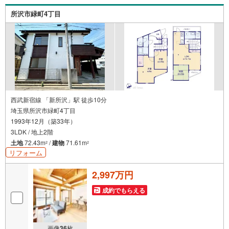
所沢市緑町4丁目
西武新宿線 「新所沢」駅 徒歩10分
埼玉県所沢市緑町4丁目
1993年12月（築33年）
3LDK / 地上2階
土地
72.43m
/
建物
71.61m
2
2
リフォーム
2,997万円
成約でもらえる
画像
36
枚