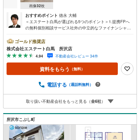
画像
32
枚
おすすめポイント
徳永 大輔
＜エステート白馬が選ばれる5つのポイント＞1.提携FPへ
の無料個別相談サービス社外の中立的なファイナンシャル
プランナーと無料相談できます。ローン返済について保険
や学費等も含めてシミュレーションをご提案できます2.物
ゴールド推奨店
件情報が豊富所沢市を中心にたくさんの情報をご用意して
株式会社エステート白馬 所沢店
おります。インターネット広告前の物件も多数取り揃えて
4.94
不動産会社レビュー 34件
おります。お客様のご希望エリアをお申し付けください。
3.自社グループでリフォーム、新築請負所沢店の3階はリフ
資料をもらう
（無料）
ォーム、注文建築部門の相談スペースです。一級建築士を
はじめとした専門スタッフがおりますのでご見学とあわせ
て、リフォームや注文建築についてご相談頂けます4.年中
電話する
（通話料無料）
無休（年末年始除く）で営業しております営業時間 9:30
～19:00 この時間はお電話でのお問合わせがスムーズです
取り扱い不動産会社をもっと見る（
全
6
社
）
5.お子様連れでおこしくださいキッズスペース、授乳室、
オムツ替えベッド、アンパンマンジュースをご用意してお
ります。ご見学ご希望の方は、右上の“室内・現地を見学す
所沢市こぶし町
る（無料）をボタンからご予約ください。