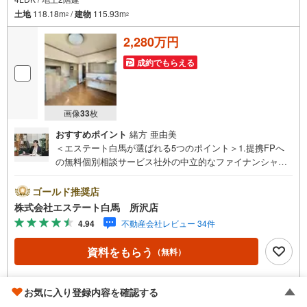
土地
118.18m
/
建物
115.93m
2
2
2,280万円
成約でもらえる
画像
33
枚
おすすめポイント
緒方 亜由美
＜エステート白馬が選ばれる5つのポイント＞1.提携FPへ
の無料個別相談サービス社外の中立的なファイナンシャル
プランナーと無料相談できます。ローン返済について保険
や学費等も含めてシミュレーションをご提案できます2.物
ゴールド推奨店
件情報が豊富所沢市を中心にたくさんの情報をご用意して
株式会社エステート白馬 所沢店
おります。インターネット広告前の物件も多数取り揃えて
4.94
不動産会社レビュー 34件
おります。お客様のご希望エリアをお申し付けください。
3.自社グループでリフォーム、新築請負所沢店の3階はリフ
資料をもらう
（無料）
ォーム、注文建築部門の相談スペースです。一級建築士を
はじめとした専門スタッフがおりますのでご見学とあわせ
て、リフォームや注文建築についてご相談頂けます4.年中
電話する
（通話料無料）
お気に入り登録内容を確認する
無休（年末年始除く）で営業しております営業時間 9:30