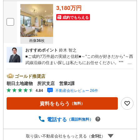
3,180万円
成約でもらえる
画像
36
枚
おすすめポイント
鈴木 智之
■ご成約7万件超の実績と信頼■～*この街が好きだから*～西
武線沿線の住まい探しは私たちにお任せください。*** 住
まい、安心のおとりつぎ ***地域密着を掲げ、東京・埼
玉・神奈川に展開。豊富な取引データと現場経験をもと
ゴールド推奨店
に、お客様一人ひとりに最適なご提案を行っています。
朝日土地建物 所沢支店 営業2課
「住宅ローンが不安」「自己資金が少ないけれど購入でき
4.84
不動産会社レビュー 26件
る？」「住み替えの進め方が分からない」など、購入・売
却に関するお悩みにも有資格スタッフが丁寧に対応。資金
資料をもらう
（無料）
計画の立案から契約・お引渡しまで一貫してサポートいた
します。広告未掲載物件や最新情報も随時ご紹介可能。物
件ごとのメリット・注意点をまとめたレポートもご用意し
電話する
（通話料無料）
ております。当日のご見学手配や無料送迎にも柔軟に対
応。まずはお気軽にご相談ください。■電車でお越しのお客
取り扱い不動産会社をもっと見る（
全
5
社
）
様は、西武線「所沢駅」西口より徒歩5分■お車でお越しの