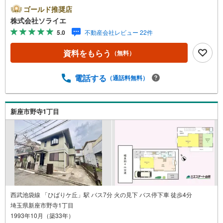
スピーディをモットーにお客さん目線での営業を心がけて
ゴールド推奨店
おり、営業マンの差を実感してください！◆他社様でご紹
株式会社ソライエ
介されている物件も一緒にご提案できます。◆おまとめロ
5.0
不動産会社レビュー 22件
ーン（消費者金融系・車のローン・カード系の借入・エア
コン等の電化製品等）もおまとめ可能です。◆お忙しいと
資料をもらう
（無料）
きは現地待合せ＆現地解散できます。◆勤続年数が1年未満
でも、ローンが受けられます。株式会社ソライエにお任せ
ください！売買・賃貸・売却相談・相続相談・空家管理・
電話する
（通話料無料）
住宅ローン相談等何でもお気軽にご相談ください！お問い
合わせ・ご来店お待ちしております！（＾＾）！
新座市野寺1丁目
西武池袋線 「ひばりケ丘」駅 バス7分 火の見下 バス停下車 徒歩4分
埼玉県新座市野寺1丁目
1993年10月（築33年）