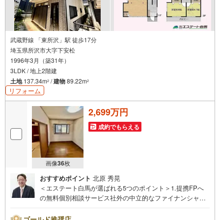
武蔵野線 「東所沢」駅 徒歩17分
埼玉県所沢市大字下安松
1996年3月（築31年）
3LDK / 地上2階建
土地
137.34m
/
建物
89.22m
2
2
リフォーム
2,699万円
成約でもらえる
画像
36
枚
おすすめポイント
北原 秀晃
＜エステート白馬が選ばれる5つのポイント＞1.提携FPへ
の無料個別相談サービス社外の中立的なファイナンシャル
プランナーと無料相談できます。ローン返済について保険
や学費等も含めてシミュレーションをご提案できます2.物
ゴールド推奨店