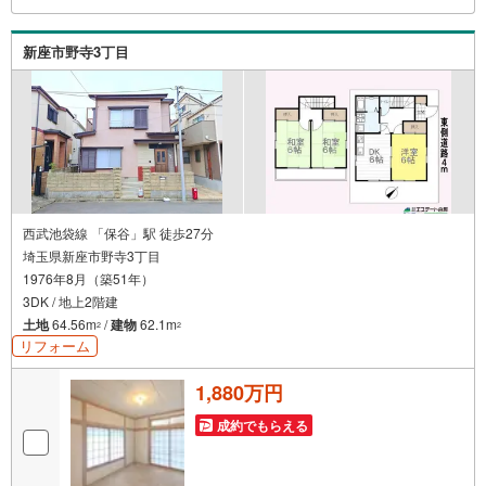
新座市野寺3丁目
西武池袋線 「保谷」駅 徒歩27分
埼玉県新座市野寺3丁目
1976年8月（築51年）
3DK / 地上2階建
土地
64.56m
/
建物
62.1m
2
2
リフォーム
1,880万円
成約でもらえる