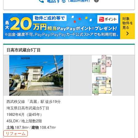
電話する
で徒歩約7分で近くに住むお友達とも集まりやすい！【お電
話でのご予約のほうがスムーズにご対応できます】内覧は1
0:00～18:00まで可能です（それ以外の時間帯もご相談くだ
さい！）●見学のご希望はインターネットでの予約も可能で
す●［室内・現地を見学する］ボタンをクリック！当日の見
学も受付ておりますのでお気軽にご相談ください
日高市武蔵台5丁目
西武秩父線 「高麗」駅 徒歩19分
埼玉県日高市武蔵台5丁目
1982年4月（築45年）
4SLDK / 地上階数2階
土地
187.9m
/
建物
108.47m
2
2
リフォーム