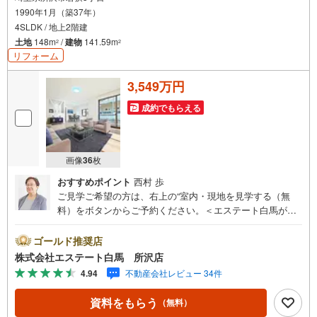
1990年1月（築37年）
4SLDK / 地上2階建
土地
148m
/
建物
141.59m
2
2
リフォーム
3,549万円
成約でもらえる
画像
36
枚
おすすめポイント
西村 歩
ご見学ご希望の方は、右上の“室内・現地を見学する（無
料）をボタンからご予約ください。＜エステート白馬が選
ばれる5つのポイント＞1.提携FPへの無料個別相談サービ
ス社外の中立的なファイナンシャルプランナーと無料相談
ゴールド推奨店
できます。ローン返済について保険や学費等も含めてシミ
株式会社エステート白馬 所沢店
ュレーションをご提案できます2.物件情報が豊富所沢市を
4.94
不動産会社レビュー 34件
中心にたくさんの情報をご用意しております。インターネ
ット広告前の物件も多数取り揃えております。お客様のご
資料をもらう
（無料）
希望エリアをお申し付けください。3.自社グループでリフ