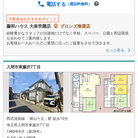
電話する
（通話料無料）
存
す
る
不動産会社おすすめポイント
藤和ハウス 大泉学園店
ブロンズ推奨店
経験豊かなスタッフが分譲地だけでなく学校、スーパー、公園と周辺環境
も合わせてご案内致します。
お客様お一人お一人のご要望に沿ったご提案をさせて頂きます。
もっと見る
入間市東藤沢7丁目
西武池袋線 「狭山ケ丘」駅 徒歩13分
埼玉県入間市東藤沢7丁目
1989年6月（築38年）
4LDK / 地上2階建