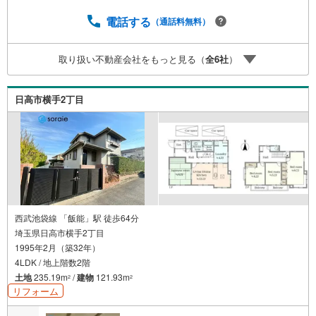
ォーム、新築請負所沢店の3階はリフォーム、注文建築部門
の相談スペースです。一級建築士をはじめとした専門スタ
電話する
（通話料無料）
ッフがおりますのでご見学とあわせて、リフォームや注文
建築についてご相談頂けます4.年中無休（年末年始除く）
取り扱い不動産会社をもっと見る（
全
6
社
）
で営業しております営業時間 9:30～19:00 この時間はお
電話でのお問合わせがスムーズです5.お子様連れでおこし
くださいキッズスペース、授乳室、オムツ替えベッド、ア
日高市横手2丁目
ンパンマンジュースをご用意しております。
西武池袋線 「飯能」駅 徒歩64分
埼玉県日高市横手2丁目
1995年2月（築32年）
4LDK / 地上階数2階
土地
235.19m
/
建物
121.93m
2
2
リフォーム