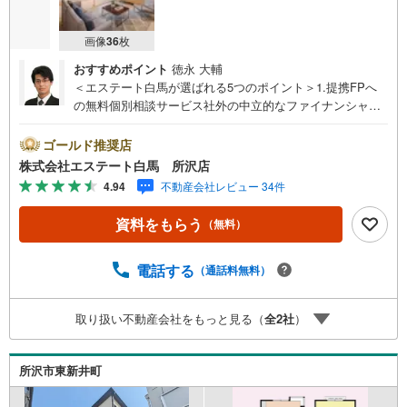
画像
36
枚
おすすめポイント
徳永 大輔
＜エステート白馬が選ばれる5つのポイント＞1.提携FPへ
の無料個別相談サービス社外の中立的なファイナンシャル
プランナーと無料相談できます。ローン返済について保険
や学費等も含めてシミュレーションをご提案できます2.物
ゴールド推奨店
件情報が豊富所沢市を中心にたくさんの情報をご用意して
株式会社エステート白馬 所沢店
おります。インターネット広告前の物件も多数取り揃えて
4.94
不動産会社レビュー 34件
おります。お客様のご希望エリアをお申し付けください。
3.自社グループでリフォーム、新築請負所沢店の3階はリフ
資料をもらう
（無料）
ォーム、注文建築部門の相談スペースです。一級建築士を
はじめとした専門スタッフがおりますのでご見学とあわせ
て、リフォームや注文建築についてご相談頂けます4.年中
電話する
（通話料無料）
無休（年末年始除く）で営業しております営業時間 9:30
～19:00 この時間はお電話でのお問合わせがスムーズです
取り扱い不動産会社をもっと見る（
全
2
社
）
5.お子様連れでおこしくださいキッズスペース、授乳室、
オムツ替えベッド、アンパンマンジュースをご用意してお
ります。ご見学ご希望の方は、右上の“室内・現地を見学す
所沢市東新井町
る（無料）をボタンからご予約ください。