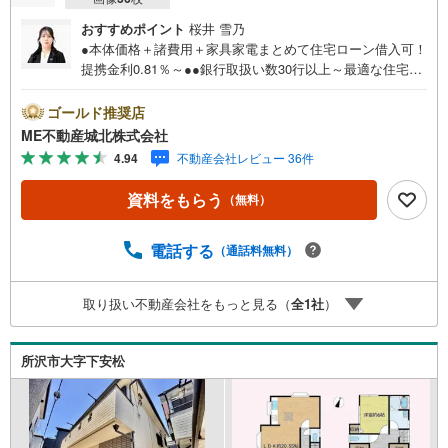
おすすめポイント
桜井 雪乃
●本体価格＋諸費用＋家具家電まとめて住宅ローン借入可！
提携金利0.81％～●●銀行取扱い数30行以上～最適な住宅ロ
ーンをご提案します～●以下の条件でも審査を通した実績が
多数ございます！（1）勤続年数1ヶ月（2）自己資金0円
ゴールド推奨店
（3）産休/育休/契約社員/派遣社員/アルバイト/パート/独
ME不動産城北株式会社
身/自営業/経営者（4）延滞、滞納、個信アウト対応可
4.94
不動産会社レビュー 36件
（5）収入合算や親子ローン（6）金融機関の借入まとめ
等、家具、家電、引越し費用等おまとめローン（7）永住権
資料をもらう
（無料）
無、持病あり、持ち家残債有でも相談可能●3つの安心サポ
ート●1.営業車にて安全にご案内。お住まい探しに集中して
頂けます。2.FPソフトを使用しマイホーム購入の資金計
電話する
（通話料無料）
画・購入から老後までの人生設計を実施することで暮らし
に安心を提案します。3.どんなに信用のある建築会社でも
取り扱い不動産会社をもっと見る（
全
1
社
）
ご自分の目で確認することは重要ですよね。弊社は特殊機
材を使用してインスペクションを実施します。
所沢市大字下安松