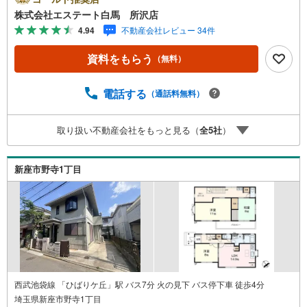
件情報が豊富所沢市を中心にたくさんの情報をご用意して
株式会社エステート白馬 所沢店
おります。インターネット広告前の物件も多数取り揃えて
4.94
不動産会社レビュー 34件
おります。お客様のご希望エリアをお申し付けください。
3.自社グループでリフォーム、新築請負所沢店の3階はリフ
資料をもらう
（無料）
ォーム、注文建築部門の相談スペースです。一級建築士を
はじめとした専門スタッフがおりますのでご見学とあわせ
て、リフォームや注文建築についてご相談頂けます4.年中
電話する
（通話料無料）
無休（年末年始除く）で営業しております営業時間 9:30
～19:00 この時間はお電話でのお問合わせがスムーズです
取り扱い不動産会社をもっと見る（
全
5
社
）
5.お子様連れでおこしくださいキッズスペース、授乳室、
オムツ替えベッド、アンパンマンジュースをご用意してお
ります。ご見学ご希望の方は、右上の“室内・現地を見学す
新座市野寺1丁目
る（無料）をボタンからご予約ください。
西武池袋線 「ひばりケ丘」駅 バス7分 火の見下 バス停下車 徒歩4分
埼玉県新座市野寺1丁目