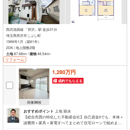
西武池袋線 「所沢」駅 徒歩31分
埼玉県所沢市こぶし町
1966年1月（築61年）
2DK / 地上階数2階
土地
87.68m
/
建物
46.54m
2
2
リフォーム
1,280万円
成約でもらえる
画像
36
枚
おすすめポイント
上地 顕永
【総合売買の特化した不動産会社】自己資金0でも、本体＋
諸費用＋家具＋家電すべてまとめて住宅ローンで組めま
す。住宅ローン相談無料。FP相談無料。営業マンの熱意と