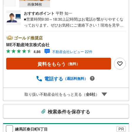
画像
36
枚
おすすめポイント
平野 知一
■営業時間9:00～18:30上記時間はお電話が繋がりやすくな
っております。ぜひお気軽にご連絡下さい！現地を見学さ
れる場合は「室内・現地を見学する（無料）」ボタンより
ご希望の日時をご記入いただけますとスムーズにご案内が
ゴールド推奨店
可能です。■ご来店特典1.ご見学、ご来店後にアンケート記
ME不動産埼京株式会社
入でもれなく3、000円のQUOカードプレゼント（1組様1回
4.86
不動産会社レビュー 22件
限り後日郵送）2.未公開の物件情報をご紹介3.不動産ご購
入、ご売却、太陽光発電システムご検討中のお客様、ご紹
資料をもらう
（無料）
介でもれなくQUOカード3、000円分プレゼント更にご紹介
のお客様が弊社仲介にてご契約頂くと、1万円から最大10万
円のご紹介料をお支払いさせて頂きます！詳しくはスタッ
電話する
（通話料無料）
フ迄■県内有数の大型店舗1.店舗敷地内に大型駐車場完備、
マイカーでも安心！2.チャイルドスペース、授乳室、ベビ
取り扱い不動産会社をもっと見る（
全
6
社
）
ーベッド完備3.他にもファミリーに優しい『あったら良い
な』がここにある！ミルク用浄水サーバー、紙おむつ、ア
こ
メニティ、大型個室2部屋、各ブースモニター等
検索条件を保存する
の
検
索
練馬区春日町6丁目
PR