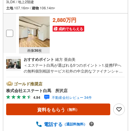
3LDK / 地上2階建
土地
107.16m
/
建物
106.14m
2
2
2,880万円
成約でもらえる
画像
36
枚
おすすめポイント
緒方 亜由美
＜エステート白馬が選ばれる5つのポイント＞1.提携FPへ
の無料個別相談サービス社外の中立的なファイナンシャル
プランナーと無料相談できます。ローン返済について保険
や学費等も含めてシミュレーションをご提案できます2.物
ゴールド推奨店
件情報が豊富所沢市を中心にたくさんの情報をご用意して
株式会社エステート白馬 所沢店
おります。インターネット広告前の物件も多数取り揃えて
4.94
不動産会社レビュー 34件
おります。お客様のご希望エリアをお申し付けください。
3.自社グループでリフォーム、新築請負所沢店の3階はリフ
資料をもらう
（無料）
ォーム、注文建築部門の相談スペースです。一級建築士を
はじめとした専門スタッフがおりますのでご見学とあわせ
て、リフォームや注文建築についてご相談頂けます4.年中
電話する
（通話料無料）
無休（年末年始除く）で営業しております営業時間 9:30