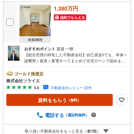
1,380万円
成約でもらえる
画像
36
枚
おすすめポイント
渡邉 一輝
【総合売買の特化した不動産会社】自己資金0でも、本体＋
諸費用＋家具＋家電すべてまとめて住宅ローンで組めま
す。住宅ローン相談無料。FP相談無料。営業マンの熱意と
スピーディをモットーにお客さん目線での営業を心がけて
ゴールド推奨店
おり、営業マンの差を実感してください！◆他社様でご紹
株式会社ソライエ
介されている物件も一緒にご提案できます。◆おまとめロ
5.0
不動産会社レビュー 22件
ーン（消費者金融系・車のローン・カード系の借入・エア
コン等の電化製品等）もおまとめ可能です。◆お忙しいと
資料をもらう
（無料）
きは現地待合せ＆現地解散できます。◆勤続年数が1年未満
でも、ローンが受けられます。株式会社ソライエにお任せ
ください！売買・賃貸・売却相談・相続相談・空家管理・
電話する
（通話料無料）
住宅ローン相談等何でもお気軽にご相談ください！お問い
合わせ・ご来店お待ちしております！（＾＾）！
取り扱い不動産会社をもっと見る（
全
1
社
）