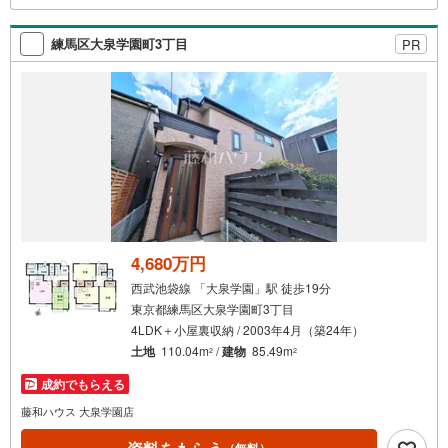
お客様は、提携駐車場がございますので弊社営業スタッフ
までお尋ねください。
練馬区大泉学園町3丁目
PR
4,680万円
西武池袋線 「大泉学園」駅 徒歩19分
東京都練馬区大泉学園町3丁目
4LDK＋小屋裏収納 / 2003年4月（築24年）
土地
110.04m
/
建物
85.49m
2
2
成約でもらえる
藤和ハウス 大泉学園店