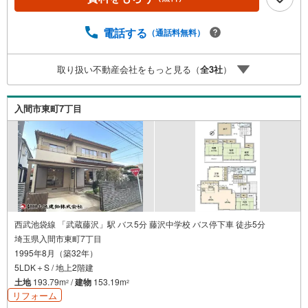
計画の立案から契約・お引渡しまで一貫してサポートいた
します。広告未掲載物件や最新情報も随時ご紹介可能。物
件ごとのメリット・注意点をまとめたレポートもご用意し
電話する
（通話料無料）
ております。当日のご見学手配や無料送迎にも柔軟に対
応。まずはお気軽にご相談ください。■電車でお越しのお客
取り扱い不動産会社をもっと見る（
全
3
社
）
様は、西武線「所沢駅」西口より徒歩5分■お車でお越しの
お客様は、提携駐車場がございますので弊社営業スタッフ
までお尋ねください。
入間市東町7丁目
西武池袋線 「武蔵藤沢」駅 バス5分 藤沢中学校 バス停下車 徒歩5分
埼玉県入間市東町7丁目
1995年8月（築32年）
5LDK＋S / 地上2階建
土地
193.79m
/
建物
153.19m
2
2
リフォーム