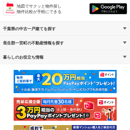
地図でサクッと物件探し
物件比較が手軽にできる
千葉県の中古一戸建てを探す
長生郡一宮町の不動産情報を探す
路線・駅から探す
地域から探す
暮らしのお役立ち情報
不動産・住宅
賃貸住宅
通勤・通学時間から探す
地図から探す
マンションカタログ
教えて！住まいの先生
新築マンション
中古マンション
新築一戸建て
中古一戸建て
注文住宅
土地
売却査定