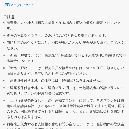
PRマークについて
ご注意
消費税および地方消費税の対象となる場合は税込み価格が表示されていま
す。
物件の写真やイラスト、CGなどは実際と異なる場合があります。
市区町村の合併などにより、地図が表示されない場合があります。ご了承く
ださい。
「新築一戸建て」には、完成後1年を経過している未入居物件が掲載されてい
る場合があります。
「新築一戸建て」には、販売住戸が複数の物件は、全ての住戸に該当しない
項目もあります。各問い合わせ先にご確認ください。
「建築条件付き土地」の価格には、建物価格は含まれません。
「建築条件付き土地」の「建物プラン例」は、土地購入者の設計プランの一
例であり、プランの採用可否は任意です。
「土地（建築条件なし）」の「建物プラン例」に関して、そのプラン例は特
定の建築請負会社によるもので、 当該建築請負会社以外で建てた場合、同様
のものが同価格で建てられるとは限りません。また、建築請負会社を特定す
るものではありません。
お客様が入力する個人情報を含むお問い合わせデータは、当該物件の取扱会