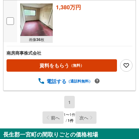
1,380万円
画像
36
枚
南房商事株式会社
資料をもらう
（無料）
電話する
（通話料無料）
1
1
〜
1
件
前へ
次へ
/
1
件
長生郡一宮町の間取りごとの価格相場