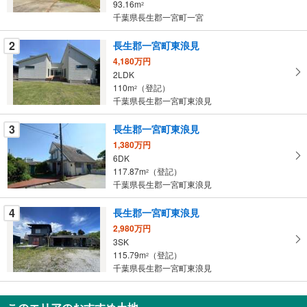
93.16m
2
条
千葉県長生郡一宮町一宮
件
を
2
長生郡一宮町東浪見
マ
4,180万円
イ
2LDK
110m
（登記）
ペ
2
千葉県長生郡一宮町東浪見
ー
ジ
3
長生郡一宮町東浪見
に
1,380万円
保
6DK
存
117.87m
（登記）
2
す
千葉県長生郡一宮町東浪見
る
4
長生郡一宮町東浪見
2,980万円
3SK
115.79m
（登記）
2
千葉県長生郡一宮町東浪見