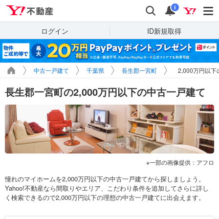
Yahoo!不動産
検索
通知
i
ログイン
ID新規取得
中古一戸建て
千葉県
長生郡一宮町
2,000万円以
長生郡一宮町の2,000万円以下の中古一戸建て
一部の画像提供：アフロ
憧れのマイホームを2,000万円以下の中古一戸建てから探しましょう。
Yahoo!不動産なら間取りやエリア、こだわり条件を追加してさらに詳し
く検索できるので2,000万円以下の理想の中古一戸建てに出会えます。