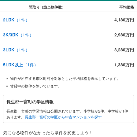
間取り（該当物件数）
平均価格
2LDK
（
1
件）
4,180万円
3K/3DK
（
1
件）
2,980万円
3LDK
（
1
件）
3,280万円
5LDK以上
（
1
件）
1,380万円
物件が所在する市区町村を対象とした平均価格を表示しています。
賃貸中の物件を除いています。
長
長生郡一宮町の学区情報
生
長生郡一宮町の学区情報は公開されています。小学校が2件、中学校が1件
郡
あります。
長生郡一宮町の学区から中古マンションを探す
一
宮
町
気になる物件がなかったら
条件を変更しよう！