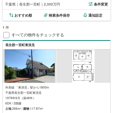
千葉県｜長生郡一宮町｜2,000万円
条件変更
おすすめ順
検索条件保存
通知設定
1
件
すべての物件をチェックする
長生郡一宮町東浪見
外房線 「東浪見」駅から1800m
千葉県長生郡一宮町東浪見
1978年9月（築48年）
6DK / 2階建
土地
266m
/
建物
117.87m
2
2