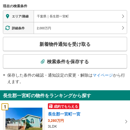
に
現在の検索条件
関
す
千葉県｜長生郡一宮町
エリア/路線
る
情
2,000万円
詳細条件
報
こ
新着物件通知を受け取る
の
検
索
検索条件を保存する
条
件
保存した条件の確認・通知設定の変更・解除は
マイページ
から行
で
えます。
通
知
長生郡一宮町の物件をランキングから探す
を
受
1
成約でもらえる
け
長生郡一宮町一宮
取
3,280万円
る
3LDK
・