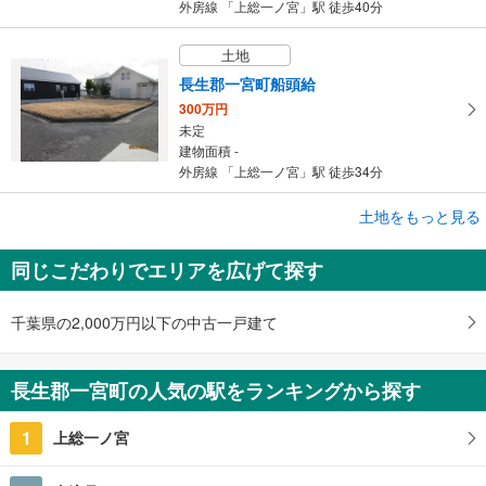
外房線 「上総一ノ宮」駅 徒歩40分
土地
長生郡一宮町船頭給
300万円
未定
建物面積 -
外房線 「上総一ノ宮」駅 徒歩34分
土地をもっと見る
土地
長生郡一宮町綱田
同じこだわりでエリアを広げて探す
49万円
未定
建物面積 -
千葉県の2,000万円以下の中古一戸建て
外房線 「太東」駅 徒歩29分
長生郡一宮町の人気の駅をランキングから探す
1
上総一ノ宮