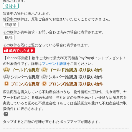
表示されます。
賃貸中
賃貸中の物件に表示されます。
賃貸中の物件は、原則ご自身でお住まいいただくことができません。
請求済
その物件が資料請求・お問い合わせ済みの場合に表示されます。
既読
その物件を既にご覧になっている場合に表示されます。
成約でもらえる
【Yahoo!不動産】物件ご成約で最大20万円相当PayPayポイントプレゼント！
の対象物件です。詳細は
プレゼント詳細
をご覧ください。
ゴールド推奨店
ゴールド推奨店 取り扱い物件
シルバー推奨店
シルバー推奨店 取り扱い物件
ブロンズ推奨店
ブロンズ推奨店 取り扱い物件
広告商品を購入している不動産会社のうち、物件情報の正確性、法令遵守、ヤ
フー不動産における成約実績等、当社所定の基準を満たした優良な店舗運営を
実践していると認めた不動産会社（もしくは当該認定を受けた不動産会社の取
扱物件）に表示されます。
タップすると用語の意味が書かれたポップアップが開きます。