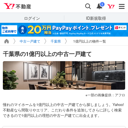
Yahoo!不動産
検索
通知
i
ログイン
ID新規取得
中古一戸建て
千葉県
1億円以上の物件一覧
千葉県の1億円以上の中古一戸建て
一部の画像提供：アフロ
憧れのマイホームを1億円以上の中古一戸建てから探しましょう。Yahoo!
不動産なら間取りやエリア、こだわり条件を追加してさらに詳しく検索
できるので1億円以上の理想の中古一戸建てに出会えます。