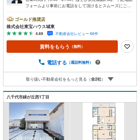
フォームより事前にお電話をして頂けるとスムーズにご案
内ができます。▽TOHO HOUSE CLUB▽現時点の未来
カレンダーの作成▽ご購入後もお客様の人生のパートナー
ゴールド推奨店
として暮らしの「安心」を守り続けます。【Yahoo！ 不動
株式会社東宝ハウス城東
産キャンペーン対象店舗】当店で物件を成約するとPayPay
4.69
不動産会社レビュー 66件
ボーナスライトがもらえる「Yahoo！ 不動産 物件ご成約キ
ャンペーン」の対象になります。「資料をもらう」「見学
資料をもらう
（無料）
予約をする」ボタンからお問い合わせください。※必ずYah
oo！ JAPAN IDでログインしてください。※PayPayボーナ
スライトは出金と譲渡はできません。ご案内・詳細な資料
電話する
（通話料無料）
のご請求はお気軽にどうぞ♪お電話でのお問い合わせも常
時受け付けております！■頭金0円からのご購入可能です■
取り扱い不動産会社をもっと見る（
全
2
社
）
（諸費用もOK）お気軽にお問い合わせください。
八千代市緑が丘西1丁目