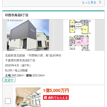
▽TOHO HOUSE CLUB
もっと見る
▽現時点の未来カレンダーの作成
▽ご購入後もお客様の人生のパートナーとして暮らしの「安心」を守り続
けます。
印西市高花6丁目
【Yahoo！ 不動産キャンペーン対象店舗】
当店で物件を成約するとPayPayボーナスライトがもらえる
「Yahoo！ 不動産 物件ご成約キャンペーン」の対象になります。
「資料をもらう」「見学予約をする」ボタンからお問い合わせください。
※必ずYahoo！ JAPAN IDでログインしてください。
※PayPayボーナスライトは出金と譲渡はできません。
ご案内・詳細な資料のご請求はお気軽にどうぞ♪
お電話でのお問い合わせも常時受け付けております！
北総鉄道北総線 「印西牧の原」駅 徒歩38分
■頭金0円からのご購入可能です■（諸費用もOK）
千葉県印西市高花6丁目
2020年4月（築7年）
お気軽にお問い合わせください。
5LDK / 地上2階建
土地
365.58m
/
建物
223.34m
2
2
賃貸中
1億5,000万円
成約でもらえる