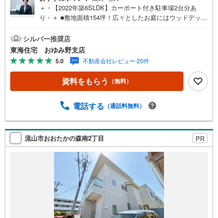
＋・【2022年築6SLDK】カーポート付き駐車場2台分あ
り・＋ ■敷地面積154坪！広々としたお庭にはウッドデッキ
があります！
シルバー推奨店
東海住宅 おゆみ野支店
5.0
不動産会社レビュー 20件
資料をもらう
（無料）
電話する
（通話料無料）
流山市おおたかの森南2丁目
PR