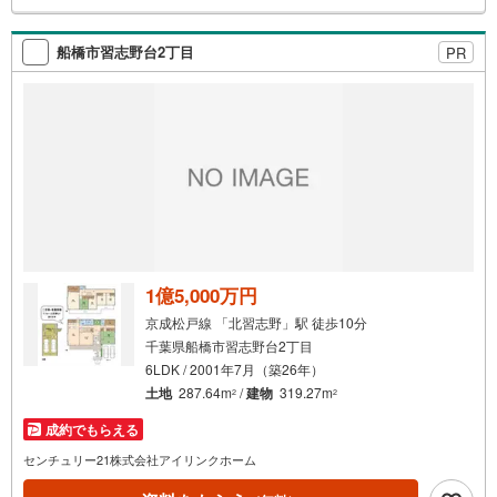
検
索
船橋市習志野台2丁目
PR
条
件
で
通
知
を
受
け
取
る
1億5,000万円
・
京成松戸線 「北習志野」駅 徒歩10分
条
千葉県船橋市習志野台2丁目
件
6LDK / 2001年7月（築26年）
を
土地
287.64m
/
建物
319.27m
2
2
マ
成約でもらえる
イ
ペ
センチュリー21株式会社アイリンクホーム
ー