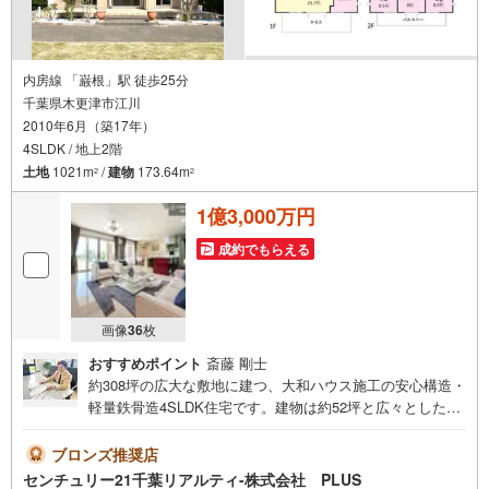
内房線 「巌根」駅 徒歩25分
千葉県木更津市江川
2010年6月（築17年）
4SLDK / 地上2階
土地
1021m
/
建物
173.64m
2
2
1億3,000万円
成約でもらえる
画像
36
枚
おすすめポイント
斎藤 剛士
約308坪の広大な敷地に建つ、大和ハウス施工の安心構造・
軽量鉄骨造4SLDK住宅です。建物は約52坪と広々とした設
計で、ゆとりある暮らしが実現できます。駐車スペースは5
台以上確保されており、ご家族で複数台の車を所有されて
ブロンズ推奨店
いる方や来客の多い方にも安心です。陽当り・通風ともに
センチュリー21千葉リアルティ-株式会社 PLUS