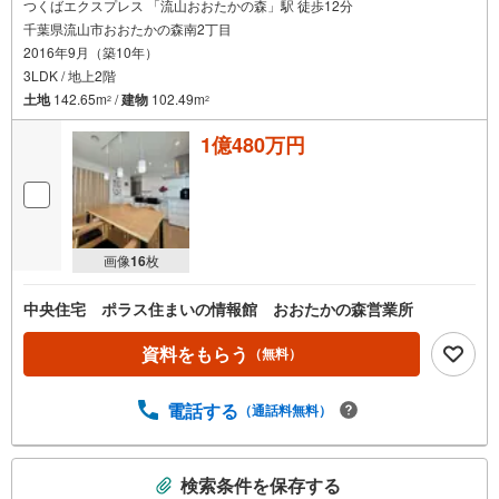
つくばエクスプレス 「流山おおたかの森」駅 徒歩12分
千葉県流山市おおたかの森南2丁目
2016年9月（築10年）
3LDK / 地上2階
土地
142.65m
/
建物
102.49m
2
2
1億480万円
画像
16
枚
中央住宅 ポラス住まいの情報館 おおたかの森営業所
資料をもらう
（無料）
電話する
（通話料無料）
こ
検索条件を保存する
の