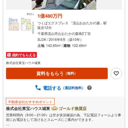
1億480万円
つくばエクスプレス 「流山おおたかの森」駅
徒歩12分
千葉県流山市おおたかの森南2丁目
3LDK / 2016年9月（築10年）
土地
142.65m
/
建物
102.49m
2
2
成約でもらえる
株式会社東宝ハウス城東
資料をもらう
（無料）
電話する
（通話料無料）
不動産会社おすすめポイント
株式会社東宝ハウス城東
ゴールド推奨店
営業時間内（9:00～21:00）は空き状況確認の為、下記電話フォームより事
前にお電話をして頂けるとスムーズにご案内ができます。