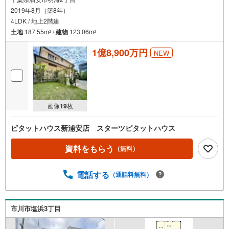
ご希望の日程、お時間をお知らせください。
2019年8月（築8年）
ご連絡を心よりお待ちしております！
4LDK / 地上2階建
土地
187.55m
/
建物
123.06m
2
2
1億8,900万円
NEW
画像
19
枚
ピタットハウス新浦安店 スターツピタットハウス
資料をもらう
（無料）
電話する
（通話料無料）
市川市塩浜3丁目