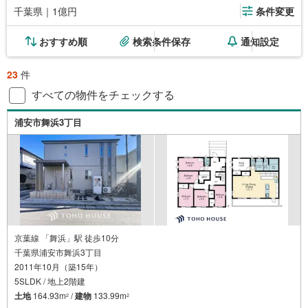
千葉県｜1億円
条件変更
おすすめ順
検索条件保存
通知設定
23
件
すべての物件をチェックする
浦安市舞浜3丁目
京葉線 「舞浜」駅 徒歩10分
千葉県浦安市舞浜3丁目
2011年10月（築15年）
5SLDK / 地上2階建
土地
164.93m
/
建物
133.99m
2
2