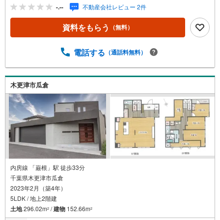
良好で、自然光がたっぷり差し込む心地よい室内空間が魅
-.--
不動産会社レビュー 2件
力。全体的に明るく、風の抜けも良いため、1年を通して快
適にお過ごしいただけます。さらにオール電化仕様で、安
資料をもらう
（無料）
全性と経済性を兼ね備えた暮らしをサポート。敷地内には
家庭菜園スペースもあり、季節の野菜や花の栽培など、自
然と触れ合う生活も楽しめます。子育て世帯や趣味を楽し
電話する
（通話料無料）
みたい方にもおすすめの環境です。利便性も充実してお
り、コンビニまで徒歩約3分、スーパー・ドラッグストアま
で車で約2分と、毎日のお買い物にも困りません。木更津金
木更津市瓜倉
田ICまでは車で約10分と、都心やレジャー施設へのアクセ
スも良好です。
内房線 「巌根」駅 徒歩33分
千葉県木更津市瓜倉
2023年2月（築4年）
5LDK / 地上2階建
土地
296.02m
/
建物
152.66m
2
2