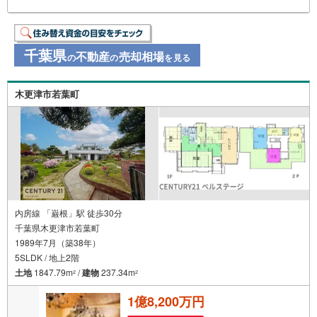
前・後のご内覧もお待ちしております!!ご希望の日程、お時
間をお知らせください。ご連絡を心よりお待ちしておりま
す！
千葉県
不動産
売却相場
の
の
を見る
木更津市若葉町
内房線 「巌根」駅 徒歩30分
千葉県木更津市若葉町
1989年7月（築38年）
5SLDK / 地上2階
土地
1847.79m
/
建物
237.34m
2
2
1億8,200万円