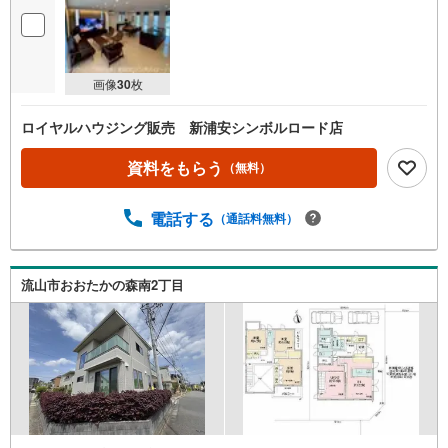
画像
30
枚
ロイヤルハウジング販売 新浦安シンボルロード店
資料をもらう
（無料）
電話する
（通話料無料）
流山市おおたかの森南2丁目