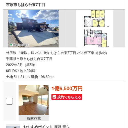
市原市ちはら台東7丁目
外房線 「鎌取」駅 バス19分 ちはら台東7丁目 バス停下車 徒歩4分
千葉県市原市ちはら台東7丁目
2022年2月（築5年）
6SLDK / 地上2階建
土地
511.81m
/
建物
196.69m
2
2
1億6,500万円
成約でもらえる
画像
29
枚
おすすめポイント
鹿野 竜矢