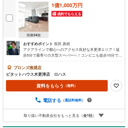
1億1,000万円
成約でもらえる
画像
34
枚
おすすめポイント
長田 真樹
アクアラインで都心へのアクセス良好な木更津エリア！徒
歩5分で最寄りの大型スーパーへ！コンビニも徒歩10分で生
活便利愛車を愛でながら暮らせる上質な空間がここにあり
ます。大型ビルトインガレージ内は3台駐車可能、車・バイ
ブロンズ推奨店
クを愛する方へ永住はもちろん房総方面へのレジャー拠点
ピタットハウス木更津店 ロハス
としての2拠点生活にも！オール電化仕様で太陽光発電＋
蓄電池装備済！室内は全館床冷暖房＋トリプル樹脂サッシ
資料をもらう
（無料）
なので 一年通して温度差の少ない快適空間です。
電話する
（通話料無料）
取り扱い不動産会社をもっと見る（
全
1
社
）