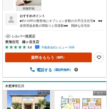
画像
21
枚
おすすめポイント
■約110坪の整形地にオプション多数の大手注文住宅■ ■■
使用用途多数の間取りと部屋数■■ 閑静な住宅街
シルバー推奨店
東海住宅 鎌ヶ谷支店
5.0
不動産会社レビュー 16件
資料をもらう
（無料）
電話する
（通話料無料）
木更津市江川