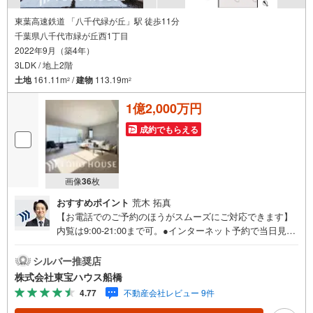
東葉高速鉄道 「八千代緑が丘」駅 徒歩11分
千葉県八千代市緑が丘西1丁目
2022年9月（築4年）
3LDK / 地上2階
土地
161.11m
/
建物
113.19m
2
2
1億2,000万円
成約でもらえる
画像
36
枚
おすすめポイント
荒木 拓真
【お電話でのご予約のほうがスムーズにご対応できます】
内覧は9:00-21:00まで可。●インターネット予約で当日見学
が可能です●（1）［室内・現地を見学する］をクリック
（2）本日～4日以内をご希望の方は「ご要望・ご質問欄」
シルバー推奨店
に希望日時をご記入ください！《物件の特徴》本日ご内覧
株式会社東宝ハウス船橋
可能です！駅徒歩11分の好立地！WRC構造のデザイナーズ
4.77
不動産会社レビュー 9件
邸宅♪