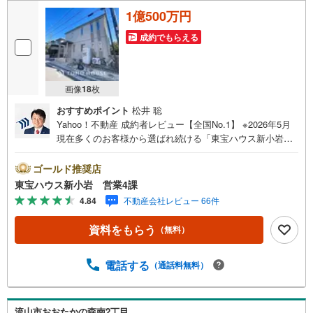
1億500万円
成約でもらえる
画像
18
枚
おすすめポイント
松井 聡
Yahoo！不動産 成約者レビュー【全国No.1】 ※2026年5月
現在多くのお客様から選ばれ続ける「東宝ハウス新小岩」
が、圧倒的な実力でお住まい探しをサポートします！■本日
見学OK■営業時間内（9:00～20:00）はお電話でのご連絡が
ゴールド推奨店
スムーズです。ご自宅への送迎・最寄駅でのお待ち合わせ
東宝ハウス新小岩 営業4課
等、お気軽にご相談ください。 選ばれる3つの「圧倒的メ
4.84
不動産会社レビュー 66件
リット」 （1）【業界最低水準の提携住宅ローン】「他社
で断られた」「借入がある」方も独自審査で多数承認！優
資料をもらう
（無料）
遇金利と各種手数料0円でお得に。（2）【未来カレンダー
で資金の不安ゼロへ】専用ソフトで将来の家計を無料シミ
ュレーション。「月々いくらなら安心か」をプロが明確に
電話する
（通話料無料）
します。（3）【ご購入後の生涯サポート】売って終わりで
はありません。専属FPがお引渡し後も一生涯お守りしま
す。 Yahoo！不動産キャンペーン対象店舗 当店でのご成約
流山市おおたかの森南2丁目