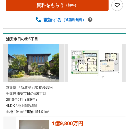
資料をもらう
（無料）
電話する
（通話料無料）
浦安市日の出6丁目
京葉線 「新浦安」駅 徒歩33分
千葉県浦安市日の出6丁目
2018年5月（築9年）
4LDK / 地上階数2階
土地
194m
/
建物
154.01m
2
2
1億9,800万円