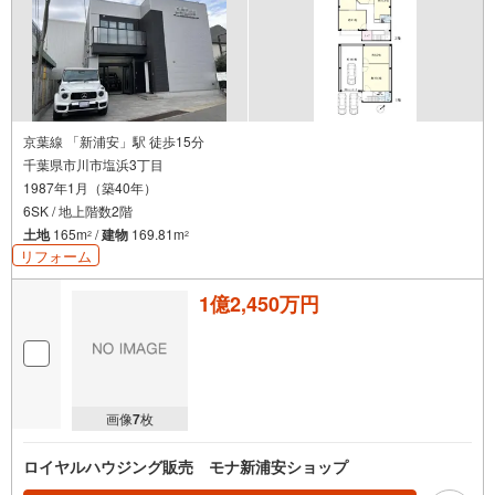
京葉線 「新浦安」駅 徒歩15分
千葉県市川市塩浜3丁目
1987年1月（築40年）
6SK / 地上階数2階
土地
165m
/
建物
169.81m
2
2
リフォーム
1億2,450万円
画像
7
枚
ロイヤルハウジング販売 モナ新浦安ショップ