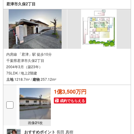
君津市久保2丁目
内房線 「君津」駅 徒歩10分
千葉県君津市久保2丁目
2004年3月（築23年）
7SLDK / 地上2階建
土地
1218.7m
/
建物
257.12m
2
2
1億3,500万円
成約でもらえる
画像
21
枚
おすすめポイント
長田 真樹