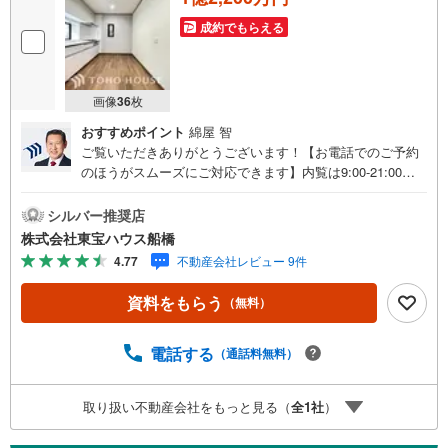
成約でもらえる
画像
36
枚
おすすめポイント
綿屋 智
ご覧いただきありがとうございます！【お電話でのご予約
のほうがスムーズにご対応できます】内覧は9:00-21:00ま
で可。●インターネット予約で当日見学が可能です●（1）
［室内・現地を見学する］をクリック（2）本日～4日以内
シルバー推奨店
をご希望の方は「ご要望・ご質問欄」に希望日時をご記入
株式会社東宝ハウス船橋
ください！《東宝ハウス船橋のこだわり》スタッフ一同、
4.77
不動産会社レビュー 9件
すべてのお客様に対して、自分の家族や仲の良い友人に対
するときと同じ気持ちで接客させていただいています。お
資料をもらう
（無料）
客様ひとりひとりが理想の住宅と出会い、住宅ローンやそ
の他のサービスの内容にもご満足いただき、ご納得される
まで、お付き合いをさせていただきます。
電話する
（通話料無料）
取り扱い不動産会社をもっと見る（
全
1
社
）