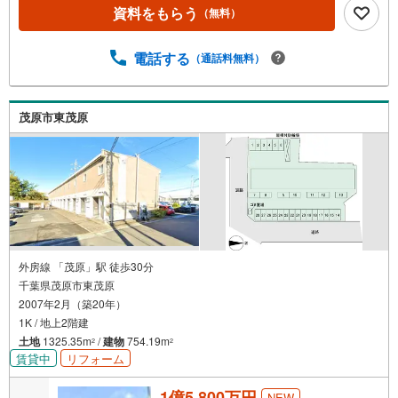
資料をもらう
（無料）
電話する
（通話料無料）
茂原市東茂原
外房線 「茂原」駅 徒歩30分
千葉県茂原市東茂原
2007年2月（築20年）
1K / 地上2階建
土地
1325.35m
/
建物
754.19m
2
2
賃貸中
リフォーム
1億5,800万円
NEW