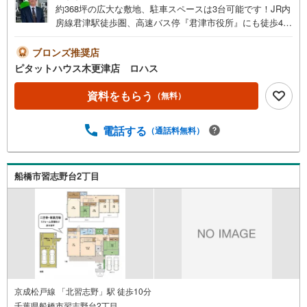
約368坪の広大な敷地、駐車スペースは3台可能です！JR内
房線君津駅徒歩圏、高速バス停『君津市役所』にも徒歩4
分！東京駅まで座って楽々！小屋裏物入・納戸があり季節
ものや家族の衣服も収納できます！
ブロンズ推奨店
ピタットハウス木更津店 ロハス
資料をもらう
（無料）
電話する
（通話料無料）
船橋市習志野台2丁目
京成松戸線 「北習志野」駅 徒歩10分
千葉県船橋市習志野台2丁目