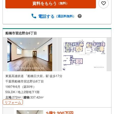
《東宝ハウ
資料をもらう
（無料）
ス船橋のこだわり》スタッフ一同、すべてのお客様に対し
て、自分の家族や仲の良い友人に対するときと同じ気持ち
で接客させていただいています。お客様ひとりひとりが理
電話する
（通話料無料）
想の住宅と出会い、住宅ローンやその他のサービスの内容
にもご満足いただき、ご納得されるまで、お付き合いをさ
せていただきます。私たちが携わる不動産ビジネスでは安
船橋市習志野台6丁目
全で安心な取引を実現することはプロとしての使命です。
営業スタッフを管理職が常にサポートする体制で、ダブル
チェックはもちろん何度も報告と確認を繰り返し、取引の
安全性を追求しています。ご覧いただきありがとうござい
ます！
東葉高速鉄道 「船橋日大前」駅 徒歩17分
千葉県船橋市習志野台6丁目
1997年6月（築30年）
5SLDK / 地上2階地下1階
土地
272m
/
建物
337.42m
2
2
リフォーム
1億2,200万円