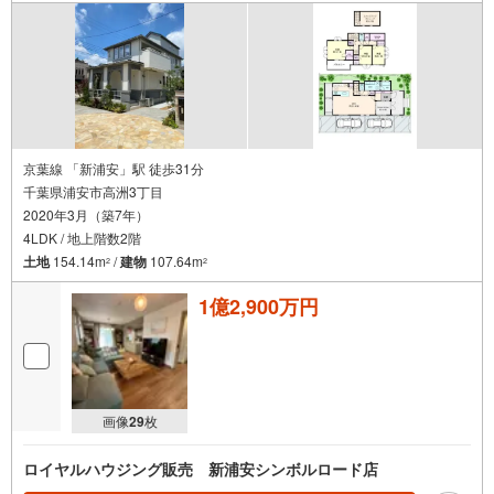
京葉線 「新浦安」駅 徒歩31分
千葉県浦安市高洲3丁目
2020年3月（築7年）
4LDK / 地上階数2階
土地
154.14m
/
建物
107.64m
2
2
1億2,900万円
画像
29
枚
ロイヤルハウジング販売 新浦安シンボルロード店