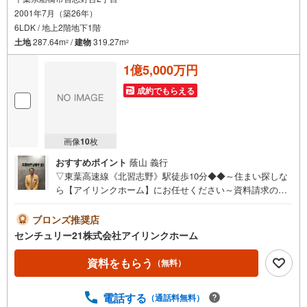
2001年7月（築26年）
6LDK / 地上2階地下1階
土地
287.64m
/
建物
319.27m
2
2
1億5,000万円
成約でもらえる
画像
10
枚
おすすめポイント
蔭山 義行
▽東葉高速線《北習志野》駅徒歩10分◆◆～住まい探しな
ら【アイリンクホーム】にお任せください～資料請求のみ
大歓迎！ご案内も即日ご対応可能充実間取り6LDK＋WIC納
戸13帖の多目的ルーム小学校290m西友900m□■□現地内覧
ブロンズ推奨店
ツアー開催中!!□■□（※事前に必ずお問い合わせくださいま
センチュリー21株式会社アイリンクホーム
せ）《コース内容（所要時間）》・サクッと内覧コース
（30分～）・じっくり内覧コース （60分～）・納得
資料をもらう
（無料）
内覧コース （90分～）・まずは住宅ローン相談か
ら （30分～）【資料請求無料、お電話でのお問い合わせ
電話する
（通話料無料）
無料】お日にち:時間帯のご指定が可能です!!平日やお仕事