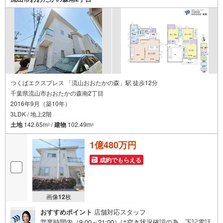
でPayPayボーナスがもらえるキャンペーン対象です！※必
ずYahoo！ JAPAN IDでログインの上お問い合わせくださ
い。
つくばエクスプレス 「流山おおたかの森」駅 徒歩12分
千葉県流山市おおたかの森南2丁目
2016年9月（築10年）
3LDK / 地上2階
土地
142.65m
/
建物
102.49m
2
2
1億480万円
成約でもらえる
画像
12
枚
おすすめポイント
店舗対応スタッフ
営業時間内（9:00～21:00）は空き状況確認の為、下記電話