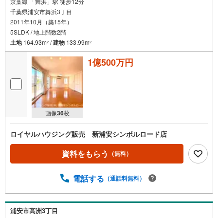
京葉線 「舞浜」駅 徒歩12分
千葉県浦安市舞浜3丁目
2011年10月（築15年）
5SLDK / 地上階数2階
土地
164.93m
/
建物
133.99m
2
2
1億500万円
画像
36
枚
ロイヤルハウジング販売 新浦安シンボルロード店
資料をもらう
（無料）
電話する
（通話料無料）
浦安市高洲3丁目