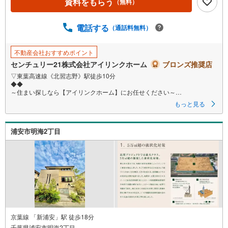
資料をもらう
（無料）
ジ
に
電話する
保
（通話料無料）
存
す
不動産会社おすすめポイント
る
センチュリー21株式会社アイリンクホーム
ブロンズ推奨店
▽東葉高速線《北習志野》駅徒歩10分
◆◆
～住まい探しなら【アイリンクホーム】にお任せください～
資料請求のみ大歓迎！ご案内も即日ご対応可能
もっと見る
充実間取り6LDK＋WIC納戸13帖の多目的ルーム
小学校290m
西友900m
浦安市明海2丁目
□■□現地内覧ツアー開催中!!□■□
（※事前に必ずお問い合わせくださいませ）
《コース内容（所要時間）》
・サクッと内覧コース （30分～）
・じっくり内覧コース （60分～）
・納得内覧コース （90分～）
・まずは住宅ローン相談から （30分～）
【資料請求無料、お電話でのお問い合わせ無料】
お日にち:時間帯のご指定が可能です!!
京葉線 「新浦安」駅 徒歩18分
平日やお仕事前・後のご内覧もお待ちしております!!
千葉県浦安市明海2丁目