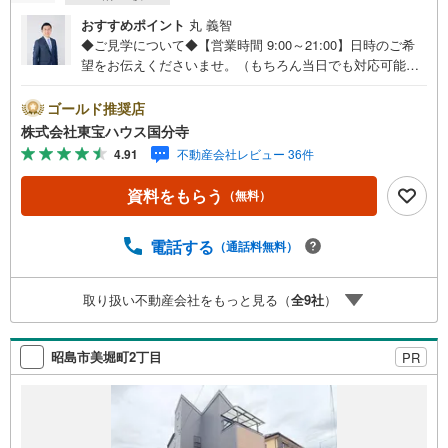
おすすめポイント
丸 義智
◆ご見学について◆【営業時間 9:00～21:00】日時のご希
望をお伝えくださいませ。（もちろん当日でも対応可能で
す）人気物件は特にお問い合わせが集中するため、お早め
のご連絡をおすすめいたします。「室内・現地を見学す
ゴールド推奨店
る」ボタンよりご予約いただくと、スムーズにご案内可能
株式会社東宝ハウス国分寺
です。事前に鍵の手配や内覧準備が必要な場合がございま
4.91
不動産会社レビュー 36件
すのでご了承ください。◆TOHO HOUSE CLUB◆弊社で売
買いただいたお客様はTOHO HOUSE CLUBにご加入いただ
資料をもらう
（無料）
けます。10～20、30年後のリフォーム、保険やローンの見
直し、相続や資産運用など、将来にわたってのサポートを
ご提供いたします。◆FPによるライフサポート◆専属ファ
電話する
（通話料無料）
イナンシャルプランナーが住宅ローン・保険・税金・資産
運用・相続など幅広くアドバイスいたします。ご契約前後
取り扱い不動産会社をもっと見る（
全
9
社
）
を問わず、安心してご利用いただけます。◆安心の環境◆
無料駐車場、キッズスペースを完備し、ご家族でのご来店
も安心です。の体制で皆様の住まい探しをサポートいたし
昭島市美堀町2丁目
PR
ます。