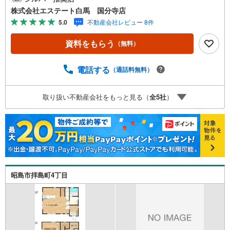
yPayボーナスをプレゼント！「資料をもらう」「見学予約
株式会社エステート白馬 国分寺店
をする」ボタンからお問い合わせください。【営業時間 9
5.0
不動産会社レビュー 8件
時30分～18時30分】（年中無休）・人気物件には特に問い
合わせが集中するため、お早めにお電話ください。「室
資料をもらう
（無料）
内・現地を見学する」ボタンよりご予約いただくとご見学
がスムーズです。・提携FPへの無料個別相談サービス外部
のファイナンシャルプランナーへの無料個別ライフプラン
電話する
（通話料無料）
相談サービスも御座います。・キッズスペースや授乳スペ
ース、おむつ替えベッド、アンパンマンジュースなどを完
取り扱い不動産会社をもっと見る（
全
5
社
）
備しておりますので、お子様連れでもお気軽にお越し下さ
い。
昭島市拝島町4丁目