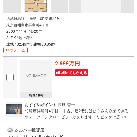
西武拝島線 「拝島」駅 徒歩24分
東京都昭島市拝島町4丁目
2006年11月（築20年）
3LDK / 地上2階
土地
102.49m
/
建物
80.85m
2
2
リフォーム
2,999万円
成約でもらえる
画像
18
枚
おすすめポイント
長岐 雪一
昭島市拝島町4丁目 中古戸建2階にはたくさん収納できる
ウォークインクローゼットがあります！リビングは広々16
帖！家族のコミュニケーションを大切にしたリビングイン
階段です（^^）/センチュリー21成ハウジングでは、武蔵村
シルバー推奨店
山市をはじめ、立川市・昭島市・東大和市・瑞穂町・羽村