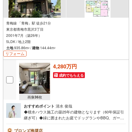
青梅線 「青梅」駅 徒歩21分
東京都青梅市黒沢3丁目
2001年7月（築26年）
5LDK / 地上2階
土地
935.86m
/
建物
144.44m
2
2
リフォーム
4,280万円
成約でもらえる
画像
36
枚
おすすめポイント
清水 俊哉
◆積水ハウス施工の築25年の建物となります（60年保証引
継ぎ可）◆緑に囲まれたお庭でドッグランやBBQ、ガーデ
ニング等が楽しめます◆駐車スペース10台以上有（車種に
よる）～ウイングホームからお知らせ～●お買い替えサポー
ブロンズ推奨店