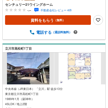
ト● 秘密厳守にて実査定からご売却、新居へのお引越しま
センチュリー21ウイングホーム
でスムーズにお手伝いさせて頂きます。査定だけでもお気
-.--
不動産会社レビュー 4件
軽にご相談頂ければと思います。●住宅ローン無料相談随時
受付中● 多数存在する金融機関の住宅ローン商品の中から
資料をもらう
（無料）
お客様に最適な住宅ローンをご提案させて頂きます。ま
た、表示されている担当者とは別の者がお伺いする場合も
ございますので、ご了承くださいませ。ご納得いただける
電話する
（通話料無料）
物件と巡り合えるようしっかりとお手伝いさせて頂きま
す。お問合せを心よりお待ち申し上げております【営業時
間 9:00-19:00】定休日:水上記時間はお電話が繋がりやすく
立川市高松町1丁目
なっております。ぜひお気軽にご連絡下さい！現地を見学
される場合は「室内・現地を見学する（無料）」ボタンよ
りご希望の日時をご記入いただけますとスムーズにご案内
が可能です。
中央本線（JR東日本） 「立川」駅 徒歩13分
東京都立川市高松町1丁目
1989年1月（築38年）
4SLDK / 地上2階