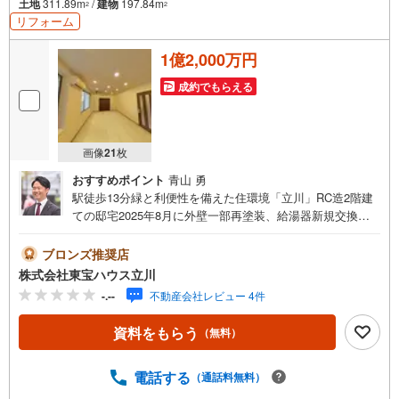
土地
311.89m
/
建物
197.84m
2
2
リフォーム
1億2,000万円
成約でもらえる
画像
21
枚
おすすめポイント
青山 勇
駅徒歩13分緑と利便性を備えた住環境「立川」RC造2階建
ての邸宅2025年8月に外壁一部再塗装、給湯器新規交換
等、一部リフォームカーポート4台（車種による）お気軽に
お問い合わせ下さい【営業時間 9:00～19:00】上記時間は
ブロンズ推奨店
お電話が繋がりやすくなっております。人気物件には特に
株式会社東宝ハウス立川
問い合わせが集中するため、お早めにお電話ください。
-.--
不動産会社レビュー 4件
「室内・現地を見学する」ボタンよりご予約いただくとご
見学がスムーズです。ご見学の際は車でお迎えに上がりま
資料をもらう
（無料）
す。【東宝ハウス立川のポイント】◆住宅ローンはお任せ
ください！◆住宅ローンアドバイザーがご質問にお答えい
たします。・どこの銀行で借りるとお得なの？・適切な借
電話する
（通話料無料）
入額は？・「住宅ローン控除」ってなに？・「確定申告