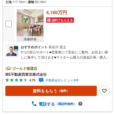
土地
117.16m
/
建物
93.16m
2
2
4,180万円
成約でもらえる
画像
31
枚
おすすめポイント
長谷川 晃士
3つの安心サポート■営業車にて安全にご案内。お住まい探
しに集中して頂けます■マイホーム購入の資金計画・購入か
ら老後までの人生設計を実施、暮らしに安心を提案します■
どんなに信用のある建築会社でもご自分の目で確認するこ
ゴールド推奨店
とは重要ですよね。特殊機材を使用し物件状態を調査致し
ME不動産西東京株式会社
ますご来店特典■FP相談キャッシュフローの作成無料でで
4.75
不動産会社レビュー 8件
きます■未公開の物件情報をご紹介■弊社仲介にてご契約頂
くと1万円から最大10万円のご紹介料をお支払い！詳しくは
資料をもらう
（無料）
スタッフ迄 都内有数の1棟ビル大型店舗開店！■西武新宿線
『田無駅』徒歩3分の好立地！ それでもちょっとな？とい
う方はご自宅へ『無料送迎サービス』実施しております！■
電話する
（通話料無料）
チャイルドスペース、ベビーベッド、ミルク用浄水サーバ
ー、紙おむつ、アメニティ、大型個室ブース4部屋、各ブー