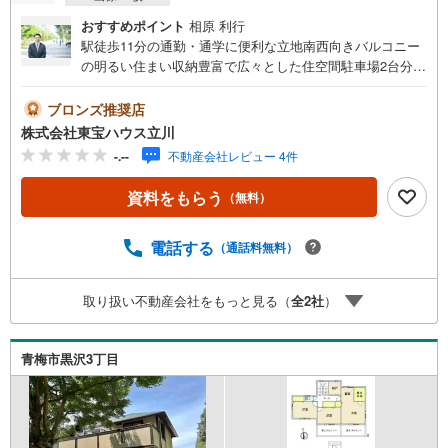
おすすめポイント
相原 利行
駅徒歩11分の通勤・通学に便利な立地南西向きバルコニー
の明るい住まい収納豊富で広々とした住空間駐車場2台分あ
り（車種による）【営業時間 9:00～19:00】上記時間はお
電話が繋がりやすくなっております。人気物件には特に問
ブロンズ推奨店
い合わせが集中するため、お早めにお電話ください。「室
株式会社東宝ハウス立川
内・現地を見学する」ボタンよりご予約いただくとご見学
-.--
不動産会社レビュー 4件
がスムーズです。ご見学の際は車でお迎えに上がります。
【東宝ハウス立川のポイント】◆住宅ローンはお任せくだ
資料をもらう
（無料）
さい！◆住宅ローンアドバイザーがご質問にお答えいたし
ます。・どこの銀行で借りるとお得なの？・適切な借入額
は？・「住宅ローン控除」ってなに？・「確定申告書」っ
電話する
（通話料無料）
てどうすればいいの？◆ファイナンシャルプランナーに相
談◆お金に関するあらゆるご相談を承ります。・ライフプ
取り扱い不動産会社をもっと見る（
全
2
社
）
ランのシミュレーション・生活収支の資金の流れを分かり
やすくグラフに表示・お客様のライフプランに合った資金
計画のご提案
青梅市黒沢3丁目