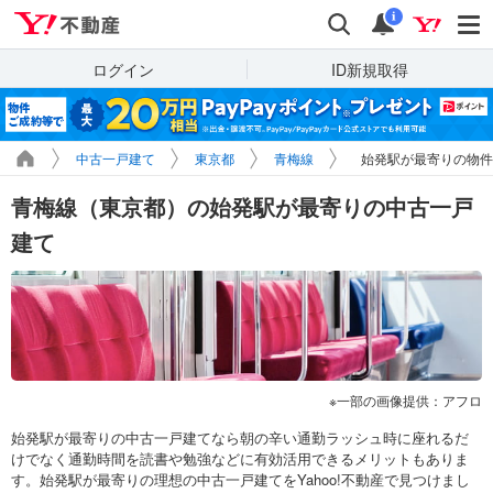
Yahoo!不動産
検索
通知
i
ログイン
ID新規取得
中古一戸建て
東京都
青梅線
始発駅が最寄りの物件
青梅線（東京都）の始発駅が最寄りの中古一戸
建て
一部の画像提供：アフロ
始発駅が最寄りの中古一戸建てなら朝の辛い通勤ラッシュ時に座れるだ
けでなく通勤時間を読書や勉強などに有効活用できるメリットもありま
す。始発駅が最寄りの理想の中古一戸建てをYahoo!不動産で見つけまし