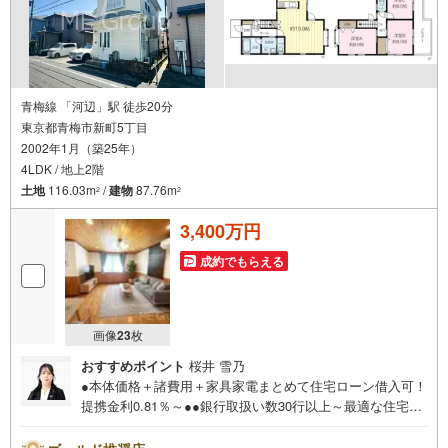
青梅線 「河辺」駅 徒歩20分
東京都青梅市新町5丁目
2002年1月（築25年）
4LDK / 地上2階
土地
116.03m
/
建物
87.76m
2
2
3,400万円
成約でもらえる
画像
23
枚
おすすめポイント
桜井 雪乃
●本体価格＋諸費用＋家具家電まとめて住宅ローン借入可！
提携金利0.81％～●●銀行取扱い数30行以上～最適な住宅ロ
ーンをご提案します～●以下の条件でも審査を通した実績が
多数ございます！（1）勤続年数1ヶ月（2）自己資金0円