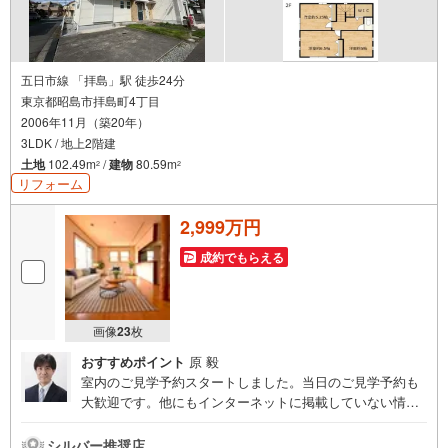
五日市線 「拝島」駅 徒歩24分
東京都昭島市拝島町4丁目
2006年11月（築20年）
3LDK / 地上2階建
土地
102.49m
/
建物
80.59m
2
2
リフォーム
2,999万円
成約でもらえる
画像
23
枚
おすすめポイント
原 毅
室内のご見学予約スタートしました。当日のご見学予約も
大歓迎です。他にもインターネットに掲載していない情報
も沢山ありますので、まとめてご見学可能です。■Yahoo！
不動産キャンペーン対象店舗。当店で物件を成約するとPa
シルバー推奨店