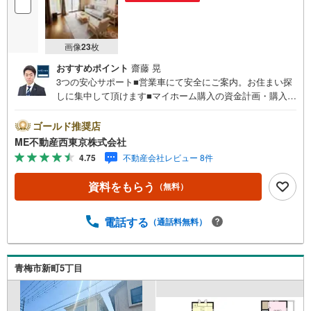
経験豊富なスタッフが多角的な視点でご提案させていただきます！
画像
23
枚
おすすめポイント
齋藤 晃
3つの安心サポート■営業車にて安全にご案内。お住まい探
しに集中して頂けます■マイホーム購入の資金計画・購入か
ら老後までの人生設計を実施、暮らしに安心を提案します■
どんなに信用のある建築会社でもご自分の目で確認するこ
ゴールド推奨店
とは重要ですよね。特殊機材を使用し物件状態を調査致し
ME不動産西東京株式会社
ますご来店特典■FP相談キャッシュフローの作成無料でで
4.75
不動産会社レビュー 8件
きます■未公開の物件情報をご紹介■弊社仲介にてご契約頂
くと1万円から最大10万円のご紹介料をお支払い！詳しくは
資料をもらう
（無料）
スタッフ迄 都内有数の1棟ビル大型店舗開店！■西武新宿線
『田無駅』徒歩3分の好立地！ それでもちょっとな？とい
う方はご自宅へ『無料送迎サービス』実施しております！■
電話する
（通話料無料）
チャイルドスペース、ベビーベッド、ミルク用浄水サーバ
ー、紙おむつ、アメニティ、大型個室ブース4部屋、各ブー
スモニター等完備しております！
青梅市新町5丁目