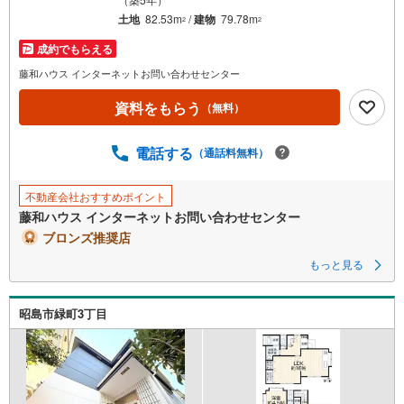
マ
土地
82.53m
/
建物
79.78m
2
2
イ
成約でもらえる
ペ
藤和ハウス インターネットお問い合わせセンター
ー
ジ
資料をもらう
（無料）
に
保
電話する
（通話料無料）
存
す
る
不動産会社おすすめポイント
藤和ハウス インターネットお問い合わせセンター
ブロンズ推奨店
もっと見る
昭島市緑町3丁目