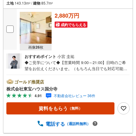
土地
143.13m
/
建物
85.7m
2
2
2,880万円
成約でもらえる
画像
26
枚
おすすめポイント
小宮 圭祐
◆ご見学について◆【営業時間 9:00～21:00】日時のご希
望をお伝えくださいませ。（もちろん当日でも対応可能で
す）人気物件は特にお問い合わせが集中するため、お早め
のご連絡をおすすめいたします。「室内・現地を見学す
ゴールド推奨店
る」ボタンよりご予約いただくと、スムーズにご案内可能
株式会社東宝ハウス国分寺
です。事前に鍵の手配や内覧準備が必要な場合がございま
4.91
不動産会社レビュー 36件
すのでご了承ください。◆TOHO HOUSE CLUB◆弊社で売
買いただいたお客様はTOHO HOUSE CLUBにご加入いただ
資料をもらう
（無料）
けます。10～20、30年後のリフォーム、保険やローンの見
直し、相続や資産運用など、将来にわたってのサポートを
ご提供いたします。◆FPによるライフサポート◆専属ファ
電話する
（通話料無料）
イナンシャルプランナーが住宅ローン・保険・税金・資産
運用・相続など幅広くアドバイスいたします。ご契約前後