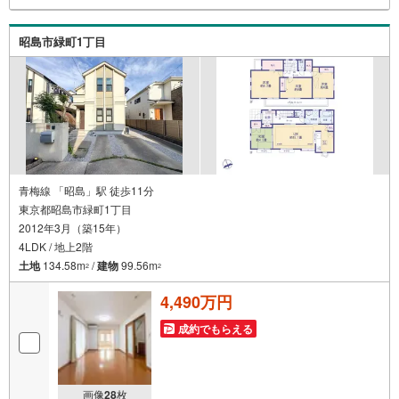
おります。ぜひお気軽にご連絡下さい！現地を見学される
場合は「室内・現地を見学する（無料）」ボタンよりご希
昭島市緑町1丁目
望の日時をご記入いただけますとスムーズにご案内が可能
です。
青梅線 「昭島」駅 徒歩11分
東京都昭島市緑町1丁目
2012年3月（築15年）
4LDK / 地上2階
土地
134.58m
/
建物
99.56m
2
2
4,490万円
成約でもらえる
画像
28
枚