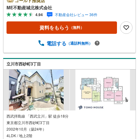
ゴールド推奨店
（3）産休/育休/契約社員/派遣社員/アルバイト/パート/独
ME不動産城北株式会社
身/自営業/経営者（4）延滞、滞納、個信アウト対応可
4.94
不動産会社レビュー 36件
（5）収入合算や親子ローン（6）金融機関の借入まとめ
等、家具、家電、引越し費用等おまとめローン（7）永住権
資料をもらう
（無料）
無、持病あり、持ち家残債有でも相談可能●3つの安心サポ
ート●1.営業車にて安全にご案内。お住まい探しに集中して
頂けます。2.FPソフトを使用しマイホーム購入の資金計
電話する
（通話料無料）
画・購入から老後までの人生設計を実施することで暮らし
に安心を提案します。3.どんなに信用のある建築会社でも
ご自分の目で確認することは重要ですよね。弊社は特殊機
立川市西砂町3丁目
材を使用してインスペクションを実施します。
西武拝島線 「西武立川」駅 徒歩18分
東京都立川市西砂町3丁目
2002年10月（築24年）
4LDK / 地上2階