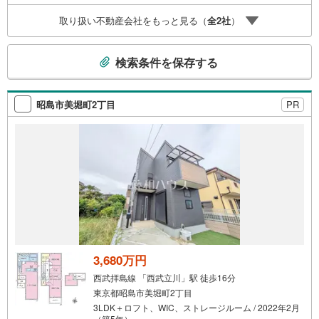
書」ってどうすればいいの？◆ファイナンシャルプランナ
取り扱い不動産会社をもっと見る（
全
2
社
）
ーに相談◆お金に関するあらゆるご相談を承ります。・ラ
イフプランのシミュレーション・生活収支の資金の流れを
こ
分かりやすくグラフに表示・お客様のライフプランに合っ
検索条件を保存する
た資金計画のご提案
の
検
索
昭島市美堀町2丁目
PR
条
件
で
通
知
を
受
け
取
る
3,680万円
・
西武拝島線 「西武立川」駅 徒歩16分
条
東京都昭島市美堀町2丁目
件
3LDK＋ロフト、WIC、ストレージルーム / 2022年2月
を
（築5年）