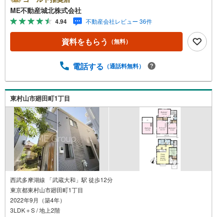
（3）産休/育休/契約社員/派遣社員/アルバイト/パート/独
ME不動産城北株式会社
身/自営業/経営者（4）延滞、滞納、個信アウト対応可
4.94
不動産会社レビュー 36件
（5）収入合算や親子ローン（6）金融機関の借入まとめ
等、家具、家電、引越し費用等おまとめローン（7）永住権
資料をもらう
（無料）
無、持病あり、持ち家残債有でも相談可能●3つの安心サポ
ート●1.営業車にて安全にご案内。お住まい探しに集中して
頂けます。2.FPソフトを使用しマイホーム購入の資金計
電話する
（通話料無料）
画・購入から老後までの人生設計を実施することで暮らし
に安心を提案します。3.どんなに信用のある建築会社でも
ご自分の目で確認することは重要ですよね。弊社は特殊機
東村山市廻田町1丁目
材を使用してインスペクションを実施します。
西武多摩湖線 「武蔵大和」駅 徒歩12分
東京都東村山市廻田町1丁目
2022年9月（築4年）
3LDK＋S / 地上2階