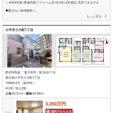
＼令和4年築×新規内装リフォーム済×3LDK×2年保証/ 見学できます♪
◆数少ない築浅物件☆
◆新規内装リフォーム済♪即入居可能！
もっと見る
◆南道路で陽当たり＆解放感◎
◆ウォークインクローゼット＆ロフト付の収納豊富な3LDK☆
◆家計にやさしい都市ガス♪
小平市小川町1丁目
◆安心の2年保証！
- Life Information -
◇ファミリーマート・・・徒歩約5分
◇ヤオコー・・・徒歩約16分
◇拝島第二小学校・・・徒歩約7分
*オープンキャンペーン開催中☆
*いつでもお気軽にお問い合わせください♪
西武拝島線 「東大和市」駅 徒歩11分
-------------------
東京都小平市小川町1丁目
1998年4月（築29年）
≪ 住宅ローンのことならエコルホームにお任せください！ ≫
4LDK / 地上2階
長年の経験の中で様々なお客様とのご縁をいただき、様々なご相談を通じ
土地
93.51m
/
建物
89.98m
2
2
て物件のお引き渡しまで一つひとつ丁寧に対応してまいりました。
3,350万円
自己資金がないと諦めてしまっていたお客様、転職して間もないお客様、
他社では審査が通らなかったお客様etc ぜひ一度エコルホームにご相談くだ
さい☆
成約でもらえる