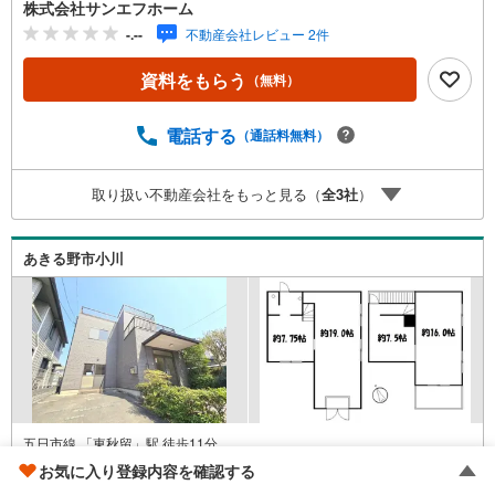
な住宅街！■引渡しから2年間の契約不適合責任がある安心
株式会社サンエフホーム
保証！■徒歩4分の立地にバス停有！※あきしまコミュニテ
-.--
不動産会社レビュー 2件
ィバス■住宅ローンに自身あります！メガバンクからネット
銀行、地銀まで提携しておりますのでお客様ごとにベスト
資料をもらう
（無料）
な低金利の銀行をご提案させて頂きます！事前審査から本
申し込みまでフルサポートさせて頂きますのでご安心くだ
さいませ。■一生に一度あるかないかの大きなお買い物、お
電話する
（通話料無料）
取引をする瞬間に寄り添う【責任】が私共にはございま
す。その大切な瞬間に携わらせて頂く【感謝】の気持ちを
取り扱い不動産会社をもっと見る（
全
3
社
）
持ちながら本気、全力でサポートさせて頂きます！
あきる野市小川
五日市線 「東秋留」駅 徒歩11分
東京都あきる野市小川
お気に入り登録内容を確認する
2000年12月（築26年）