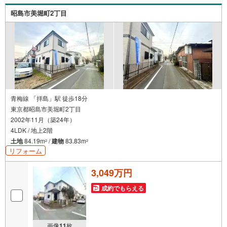
を問わず、安心してご利用いただけます。◆安心の環境◆
昭島市美堀町2丁目
無料駐車場、キッズスペースを完備し、ご家族でのご来店
も安心です。の体制で皆様の住まい探しをサポートいたし
ます。
青梅線 「拝島」駅 徒歩18分
東京都昭島市美堀町2丁目
2002年11月（築24年）
4LDK / 地上2階
土地
84.19m
/
建物
83.83m
2
2
リフォーム
3,049万円
成約でもらえる
画像
11
枚