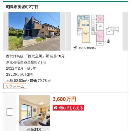
スモニター等完備しております！
昭島市美堀町2丁目
西武拝島線 「西武立川」駅 徒歩18分
東京都昭島市美堀町2丁目
2022年2月（築5年）
2SLDK / 地上2階
土地
82.53m
/
建物
79.78m
2
2
リフォーム
3,680万円
成約でもらえる
画像
23
枚