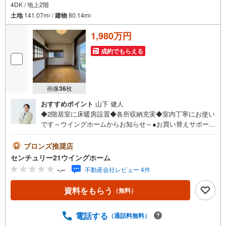
4DK / 地上2階
土地
141.07m
/
建物
80.14m
2
2
1,980万円
成約でもらえる
画像
36
枚
おすすめポイント
山下 健人
◆2階居室に床暖房設置◆各所収納充実◆室内丁寧にお使い
です～ウイングホームからお知らせ～●お買い替えサポート
● 秘密厳守にて実査定からご売却、新居へのお引越しまで
スムーズにお手伝いさせて頂きます。査定だけでもお気軽
ブロンズ推奨店
にご相談頂ければと思います。●住宅ローン無料相談随時受
センチュリー21ウイングホーム
付中● 多数存在する金融機関の住宅ローン商品の中からお
-.--
不動産会社レビュー 4件
客様に最適な住宅ローンをご提案させて頂きます。また、
表示されている担当者とは別の者がお伺いする場合もござ
資料をもらう
（無料）
いますので、ご了承くださいませ。ご納得いただける物件
と巡り合えるようしっかりとお手伝いさせて頂きます。お
問合せを心よりお待ち申し上げております【営業時間 9:00-
電話する
（通話料無料）
19:00】定休日:水上記時間はお電話が繋がりやすくなって