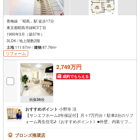
青梅線 「昭島」駅 徒歩17分
東京都昭島市緑町3丁目
1990年3月（築37年）
3LDK / 地上階数2階
土地
111.67m
/
建物
87.76m
2
2
リフォーム
2,749万円
成約でもらえる
画像
36
枚
おすすめポイント
小野寺 涼
【サンエフホーム2年保証付】月々7万円台！駐車2台のリフ
ォーム再生住宅♪《おすすめポイント》■外壁、内装リフォ
ーム予定！■カースペース2台分あり！※車種による■2駅4路
線利用できる便利な立地！■2階建てのお家が建ち並ぶ閑静
ブロンズ推奨店