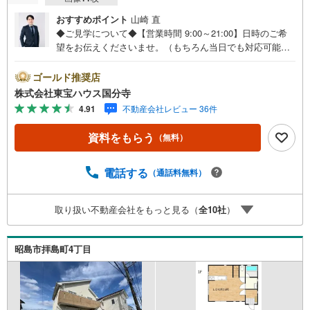
おすすめポイント
山崎 直
◆ご見学について◆【営業時間 9:00～21:00】日時のご希
望をお伝えくださいませ。（もちろん当日でも対応可能で
す）人気物件は特にお問い合わせが集中するため、お早め
のご連絡をおすすめいたします。「室内・現地を見学す
ゴールド推奨店
る」ボタンよりご予約いただくと、スムーズにご案内可能
株式会社東宝ハウス国分寺
です。事前に鍵の手配や内覧準備が必要な場合がございま
4.91
不動産会社レビュー 36件
すのでご了承ください。◆TOHO HOUSE CLUB◆弊社で売
買いただいたお客様はTOHO HOUSE CLUBにご加入いただ
資料をもらう
（無料）
けます。10～20、30年後のリフォーム、保険やローンの見
直し、相続や資産運用など、将来にわたってのサポートを
ご提供いたします。◆FPによるライフサポート◆専属ファ
電話する
（通話料無料）
イナンシャルプランナーが住宅ローン・保険・税金・資産
運用・相続など幅広くアドバイスいたします。ご契約前後
取り扱い不動産会社をもっと見る（
全
10
社
）
を問わず、安心してご利用いただけます。◆安心の環境◆
無料駐車場、キッズスペースを完備し、ご家族でのご来店
も安心です。の体制で皆様の住まい探しをサポートいたし
昭島市拝島町4丁目
ます。