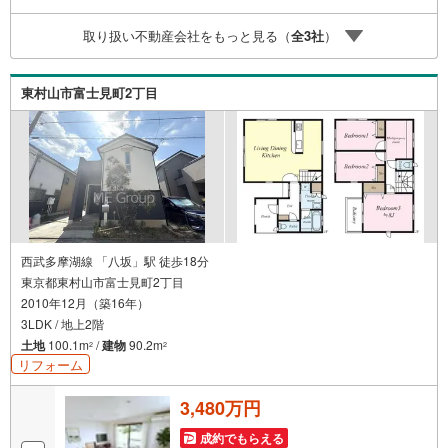
取り扱い不動産会社をもっと見る（
全
3
社
）
東村山市富士見町2丁目
西武多摩湖線 「八坂」駅 徒歩18分
東京都東村山市富士見町2丁目
2010年12月（築16年）
3LDK / 地上2階
土地
100.1m
/
建物
90.2m
2
2
リフォーム
3,480万円
成約でもらえる