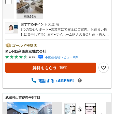
画像
36
枚
おすすめポイント
大道 萌
3つの安心サポート■営業車にて安全にご案内。お住まい探
しに集中して頂けます■マイホーム購入の資金計画・購入か
ら老後までの人生設計を実施、暮らしに安心を提案します■
どんなに信用のある建築会社でもご自分の目で確認するこ
ゴールド推奨店
とは重要ですよね。特殊機材を使用し物件状態を調査致し
ME不動産西東京株式会社
ますご来店特典■FP相談キャッシュフローの作成無料でで
4.75
不動産会社レビュー 8件
きます■未公開の物件情報をご紹介■弊社仲介にてご契約頂
くと1万円から最大10万円のご紹介料をお支払い！詳しくは
資料をもらう
（無料）
スタッフ迄 都内有数の1棟ビル大型店舗開店！■西武新宿線
『田無駅』徒歩3分の好立地！ それでもちょっとな？とい
う方はご自宅へ『無料送迎サービス』実施しております！■
電話する
（通話料無料）
チャイルドスペース、ベビーベッド、ミルク用浄水サーバ
ー、紙おむつ、アメニティ、大型個室ブース4部屋、各ブー
スモニター等完備しております！
武蔵村山市伊奈平6丁目