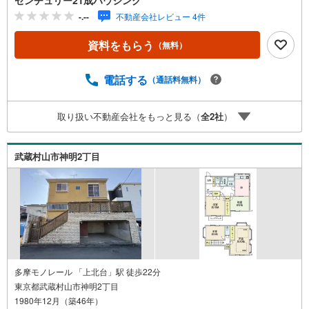
センチュリー21成ハウジング
市・あきる野市・福生市など周辺の地域も情報が盛りだく
-.--
不動産会社レビュー 4件
さん。ネットに掲載できない物件も多数ございますので、
こちらの物件と一緒にご紹介させていただきます。写真が
資料をもらう
（無料）
まだ撮れていない物件に関しまして、希望があれば写真デ
ータだけお届けすることも可能です。遠方の方など写真が
見たい方はお申し付けください。お気軽にお問い合わせく
電話する
（通話料無料）
ださい！
取り扱い不動産会社をもっと見る（
全
2
社
）
武蔵村山市神明2丁目
多摩モノレール 「上北台」駅 徒歩22分
東京都武蔵村山市神明2丁目
1980年12月（築46年）