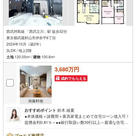
西武拝島線 「西武立川」駅 徒歩32分
東京都武蔵村山市伊奈平6丁目
2024年10月（築2年）
3LDK / 地上2階
土地
120.05m
/
建物
100.6m
2
2
3,680万円
成約でもらえる
画像
31
枚
おすすめポイント
鈴木 綾夏
●本体価格＋諸費用＋家具家電まとめて住宅ローン借入可！
提携金利0.81％～●●銀行取扱い数30行以上～最適な住宅ロ
ーンをご提案します～●以下の条件でも審査を通した実績が
多数ございます！（1）勤続年数1ヶ月（2）自己資金0円
ゴールド推奨店