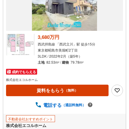
3,680万円
西武拝島線 「西武立川」駅 徒歩15分
東京都昭島市美堀町2丁目
3LDK / 2022年2月（築5年）
土地
82.53m
/
建物
79.78m
2
2
成約でもらえる
株式会社エコルホーム
資料をもらう
（無料）
電話する
（通話料無料）
不動産会社おすすめポイント
株式会社エコルホーム