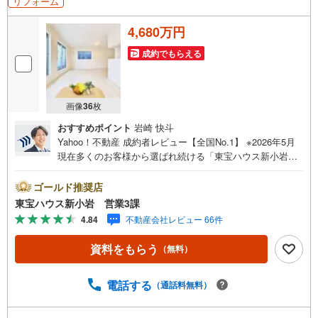
リフォーム
4,680万円
成約でもらえる
画像
36
枚
おすすめポイント
岩崎 快斗
Yahoo！不動産 成約者レビュー【全国No.1】 ※2026年5月
現在多くのお客様から選ばれ続ける「東宝ハウス新小岩」
が、圧倒的な実力でお住まい探しをサポートします！■本日
見学OK■営業時間内（9:00～20:00）はお電話でのご連絡が
ゴールド推奨店
スムーズです。ご自宅への送迎・最寄駅でのお待ち合わせ
東宝ハウス新小岩 営業3課
等、お気軽にご相談ください。 選ばれる3つの「圧倒的メ
4.84
不動産会社レビュー 66件
リット」 （1）【業界最低水準の提携住宅ローン】「他社
で断られた」「借入がある」方も独自審査で多数承認！優
資料をもらう
（無料）
遇金利と各種手数料0円でお得に。（2）【未来カレンダー
で資金の不安ゼロへ】専用ソフトで将来の家計を無料シミ
ュレーション。「月々いくらなら安心か」をプロが明確に
電話する
（通話料無料）
します。（3）【ご購入後の生涯サポート】売って終わりで
はありません。専属FPがお引渡し後も一生涯お守りしま