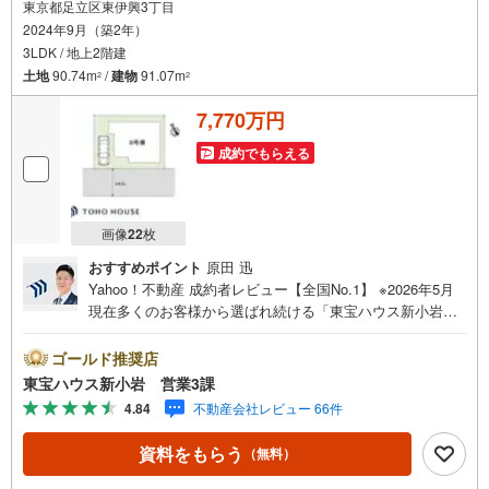
東京都足立区東伊興3丁目
2024年9月（築2年）
3LDK / 地上2階建
土地
90.74m
/
建物
91.07m
2
2
7,770万円
成約でもらえる
画像
22
枚
おすすめポイント
原田 迅
Yahoo！不動産 成約者レビュー【全国No.1】 ※2026年5月
現在多くのお客様から選ばれ続ける「東宝ハウス新小岩」
が、圧倒的な実力でお住まい探しをサポートします！■本日
見学OK■営業時間内（9:00～20:00）はお電話でのご連絡が
ゴールド推奨店
スムーズです。ご自宅への送迎・最寄駅でのお待ち合わせ
東宝ハウス新小岩 営業3課
等、お気軽にご相談ください。 選ばれる3つの「圧倒的メ
4.84
不動産会社レビュー 66件
リット」 （1）【業界最低水準の提携住宅ローン】「他社
で断られた」「借入がある」方も独自審査で多数承認！優
資料をもらう
（無料）
遇金利と各種手数料0円でお得に。（2）【未来カレンダー
で資金の不安ゼロへ】専用ソフトで将来の家計を無料シミ