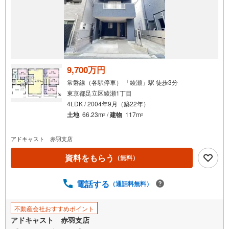
知
を
受
け
取
る
9,700万円
・
常磐線（各駅停車） 「綾瀬」駅 徒歩3分
条
東京都足立区綾瀬1丁目
件
4LDK / 2004年9月（築22年）
を
土地
66.23m
/
建物
117m
2
2
マ
イ
アドキャスト 赤羽支店
ペ
ー
資料をもらう
（無料）
ジ
に
電話する
（通話料無料）
保
存
不動産会社おすすめポイント
す
アドキャスト 赤羽支店
る