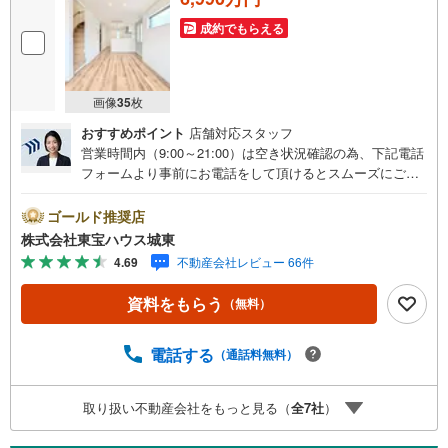
成約でもらえる
画像
35
枚
おすすめポイント
店舗対応スタッフ
営業時間内（9:00～21:00）は空き状況確認の為、下記電話
フォームより事前にお電話をして頂けるとスムーズにご案
内ができます。▽TOHO HOUSE CLUB▽現時点の未来
カレンダーの作成▽ご購入後もお客様の人生のパートナー
ゴールド推奨店
として暮らしの「安心」を守り続けます。【Yahoo！ 不動
株式会社東宝ハウス城東
産キャンペーン対象店舗】当店で物件を成約するとPayPay
4.69
不動産会社レビュー 66件
ボーナスライトがもらえる「Yahoo！ 不動産 物件ご成約キ
ャンペーン」の対象になります。「資料をもらう」「見学
資料をもらう
（無料）
予約をする」ボタンからお問い合わせください。※必ずYah
oo！ JAPAN IDでログインしてください。※PayPayボーナ
スライトは出金と譲渡はできません。ご案内・詳細な資料
電話する
（通話料無料）
のご請求はお気軽にどうぞ♪お電話でのお問い合わせも常
時受け付けております！■頭金0円からのご購入可能です■
取り扱い不動産会社をもっと見る（
全
7
社
）
（諸費用もOK）お気軽にお問い合わせください。