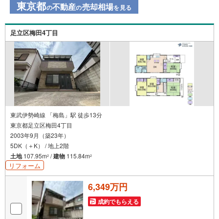
東京都
不動産
売却相場
の
の
を見る
足立区梅田4丁目
東武伊勢崎線 「梅島」駅 徒歩13分
東京都足立区梅田4丁目
2003年9月（築23年）
5DK（＋K） / 地上2階
土地
107.95m
/
建物
115.84m
2
2
リフォーム
6,349万円
成約でもらえる