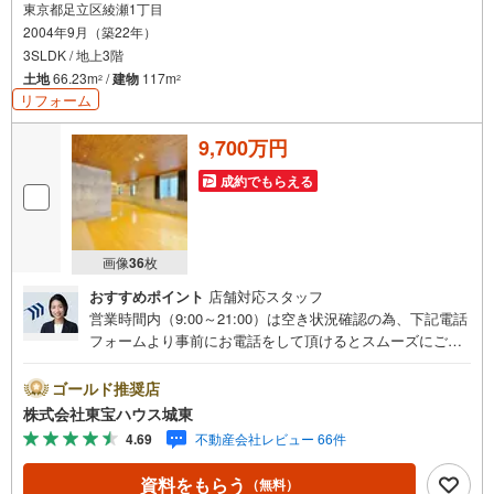
東京都足立区綾瀬1丁目
2004年9月（築22年）
お気軽にお問い合わせください。
3SLDK / 地上3階
土地
66.23m
/
建物
117m
2
2
リフォーム
9,700万円
成約でもらえる
画像
36
枚
おすすめポイント
店舗対応スタッフ
営業時間内（9:00～21:00）は空き状況確認の為、下記電話
フォームより事前にお電話をして頂けるとスムーズにご案
内ができます。▽TOHO HOUSE CLUB▽現時点の未来
カレンダーの作成▽ご購入後もお客様の人生のパートナー
ゴールド推奨店
として暮らしの「安心」を守り続けます。【Yahoo！ 不動
株式会社東宝ハウス城東
産キャンペーン対象店舗】当店で物件を成約するとPayPay
4.69
不動産会社レビュー 66件
ボーナスライトがもらえる「Yahoo！ 不動産 物件ご成約キ
ャンペーン」の対象になります。「資料をもらう」「見学
資料をもらう
（無料）