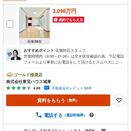
3,098万円
成約でもらえる
画像
36
枚
おすすめポイント
店舗対応スタッフ
営業時間内（9:00～21:00）は空き状況確認の為、下記電話
フォームより事前にお電話をして頂けるとスムーズにご案
内ができます。▽TOHO HOUSE CLUB▽現時点の未来
カレンダーの作成▽ご購入後もお客様の人生のパートナー
ゴールド推奨店
として暮らしの「安心」を守り続けます。【Yahoo！ 不動
株式会社東宝ハウス城東
産キャンペーン対象店舗】当店で物件を成約するとPayPay
4.69
不動産会社レビュー 66件
ボーナスライトがもらえる「Yahoo！ 不動産 物件ご成約キ
ャンペーン」の対象になります。「資料をもらう」「見学
資料をもらう
（無料）
予約をする」ボタンからお問い合わせください。※必ずYah
oo！ JAPAN IDでログインしてください。※PayPayボーナ
スライトは出金と譲渡はできません。ご案内・詳細な資料
電話する
（通話料無料）
のご請求はお気軽にどうぞ♪お電話でのお問い合わせも常
時受け付けております！■頭金0円からのご購入可能です■
取り扱い不動産会社をもっと見る（
全
6
社
）