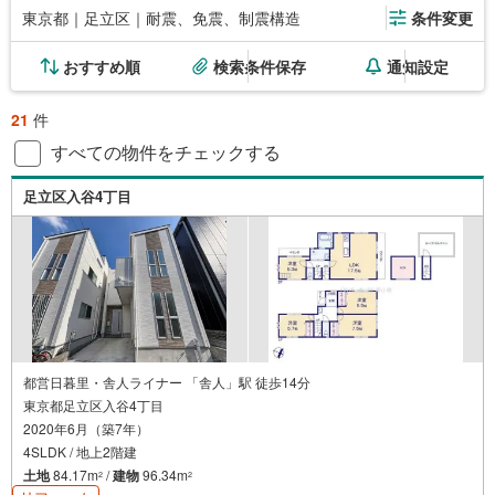
東京都｜足立区｜耐震、免震、制震構造
条件変更
おすすめ順
検索条件保存
通知設定
21
件
すべての物件をチェックする
足立区入谷4丁目
都営日暮里・舎人ライナー 「舎人」駅 徒歩14分
東京都足立区入谷4丁目
2020年6月（築7年）
4SLDK / 地上2階建
土地
84.17m
/
建物
96.34m
2
2