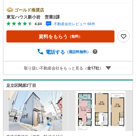
ゴールド推奨店
東宝ハウス新小岩 営業2課
4.84
不動産会社レビュー 66件
資料をもらう
（無料）
電話する
（通話料無料）
取り扱い不動産会社をもっと見る（
全
17
社
）
足立区関原2丁目