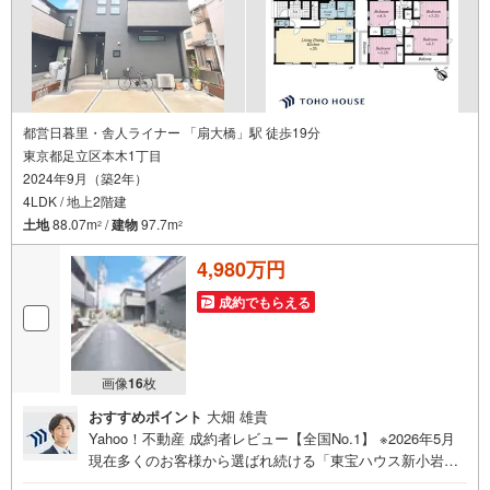
都営日暮里・舎人ライナー 「扇大橋」駅 徒歩19分
東京都足立区本木1丁目
2024年9月（築2年）
4LDK / 地上2階建
土地
88.07m
/
建物
97.7m
2
2
4,980万円
成約でもらえる
画像
16
枚
おすすめポイント
大畑 雄貴
Yahoo！不動産 成約者レビュー【全国No.1】 ※2026年5月
現在多くのお客様から選ばれ続ける「東宝ハウス新小岩」
が、圧倒的な実力でお住まい探しをサポートします！■本日