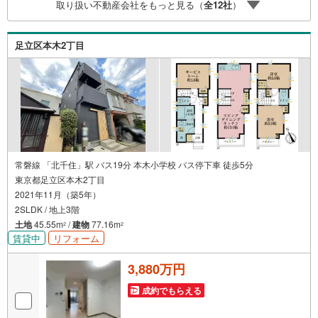
取り扱い不動産会社をもっと見る（
全
12
社
）
す。 Yahoo！不動産キャンペーン対象店舗 当店でのご成約
でPayPayボーナスがもらえるキャンペーン対象です！※必
ずYahoo！ JAPAN IDでログインの上お問い合わせくださ
足立区本木2丁目
い。
常磐線 「北千住」駅 バス19分 本木小学校 バス停下車 徒歩5分
東京都足立区本木2丁目
2021年11月（築5年）
2SLDK / 地上3階
土地
45.55m
/
建物
77.16m
2
2
賃貸中
リフォーム
3,880万円
成約でもらえる