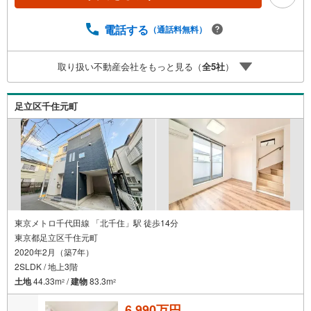
予約をする」ボタンからお問い合わせください。※必ずYah
oo！ JAPAN IDでログインしてください。※PayPayボーナ
スライトは出金と譲渡はできません。ご案内・詳細な資料
電話する
（通話料無料）
のご請求はお気軽にどうぞ♪お電話でのお問い合わせも常
時受け付けております！■頭金0円からのご購入可能です■
取り扱い不動産会社をもっと見る（
全
5
社
）
（諸費用もOK）お気軽にお問い合わせください。
足立区千住元町
東京メトロ千代田線 「北千住」駅 徒歩14分
東京都足立区千住元町
2020年2月（築7年）
2SLDK / 地上3階
土地
44.33m
/
建物
83.3m
2
2
6,990万円