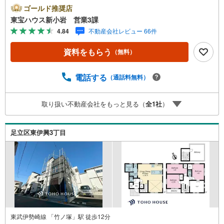
見学OK■営業時間内（9:00～20:00）はお電話でのご連絡が
ゴールド推奨店
スムーズです。ご自宅への送迎・最寄駅でのお待ち合わせ
東宝ハウス新小岩 営業3課
等、お気軽にご相談ください。 選ばれる3つの「圧倒的メ
4.84
不動産会社レビュー 66件
リット」 （1）【業界最低水準の提携住宅ローン】「他社
で断られた」「借入がある」方も独自審査で多数承認！優
資料をもらう
（無料）
遇金利と各種手数料0円でお得に。（2）【未来カレンダー
で資金の不安ゼロへ】専用ソフトで将来の家計を無料シミ
ュレーション。「月々いくらなら安心か」をプロが明確に
電話する
（通話料無料）
します。（3）【ご購入後の生涯サポート】売って終わりで
はありません。専属FPがお引渡し後も一生涯お守りしま
取り扱い不動産会社をもっと見る（
全
1
社
）
す。 Yahoo！不動産キャンペーン対象店舗 当店でのご成約
でPayPayボーナスがもらえるキャンペーン対象です！※必
ずYahoo！ JAPAN IDでログインの上お問い合わせくださ
足立区東伊興3丁目
い。
東武伊勢崎線 「竹ノ塚」駅 徒歩12分