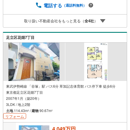
ュレーション。「月々いくらなら安心か」をプロが明確に
電話する
（通話料無料）
します。（3）【ご購入後の生涯サポート】売って終わりで
はありません。専属FPがお引渡し後も一生涯お守りしま
取り扱い不動産会社をもっと見る（
全
4
社
）
す。 Yahoo！不動産キャンペーン対象店舗 当店でのご成約
でPayPayボーナスがもらえるキャンペーン対象です！※必
ずYahoo！ JAPAN IDでログインの上お問い合わせくださ
足立区花畑7丁目
い。
東武伊勢崎線 「谷塚」駅 バス6分 草加記念体育館 バス停下車 徒歩6分
東京都足立区花畑7丁目
2007年1月（築20年）
3LDK / 地上2階
土地
114.43m
/
建物
90.67m
2
2
リフォーム
4,049万円