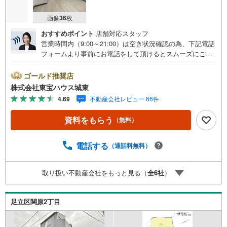
画像
36
枚
おすすめポイント
店舗対応スタッフ
営業時間内（9:00～21:00）は空き状況確認の為、下記電話
フォームより事前にお電話をして頂けるとスムーズにご案
内ができます。▽TOHO HOUSE CLUB▽現時点の未来
カレンダーの作成▽ご購入後もお客様の人生のパートナー
ゴールド推奨店
として暮らしの「安心」を守り続けます。【Yahoo！ 不動
株式会社東宝ハウス城東
産キャンペーン対象店舗】当店で物件を成約するとPayPay
4.69
不動産会社レビュー 66件
ボーナスライトがもらえる「Yahoo！ 不動産 物件ご成約キ
ャンペーン」の対象になります。「資料をもらう」「見学
資料をもらう
（無料）
予約をする」ボタンからお問い合わせください。※必ずYah
oo！ JAPAN IDでログインしてください。※PayPayボーナ
スライトは出金と譲渡はできません。ご案内・詳細な資料
電話する
（通話料無料）
のご請求はお気軽にどうぞ♪お電話でのお問い合わせも常
時受け付けております！■頭金0円からのご購入可能です■
取り扱い不動産会社をもっと見る（
全
6
社
）
（諸費用もOK）お気軽にお問い合わせください。
足立区関原2丁目