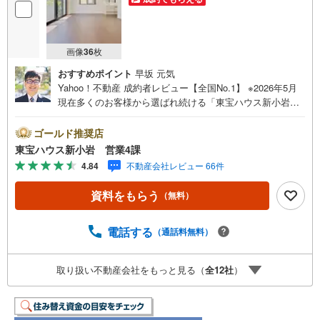
画像
36
枚
おすすめポイント
早坂 元気
Yahoo！不動産 成約者レビュー【全国No.1】 ※2026年5月
現在多くのお客様から選ばれ続ける「東宝ハウス新小岩」
が、圧倒的な実力でお住まい探しをサポートします！■本日
見学OK■営業時間内（9:00～20:00）はお電話でのご連絡が
ゴールド推奨店
スムーズです。ご自宅への送迎・最寄駅でのお待ち合わせ
東宝ハウス新小岩 営業4課
等、お気軽にご相談ください。 選ばれる3つの「圧倒的メ
4.84
不動産会社レビュー 66件
リット」 （1）【業界最低水準の提携住宅ローン】「他社
で断られた」「借入がある」方も独自審査で多数承認！優
資料をもらう
（無料）
遇金利と各種手数料0円でお得に。（2）【未来カレンダー
で資金の不安ゼロへ】専用ソフトで将来の家計を無料シミ
ュレーション。「月々いくらなら安心か」をプロが明確に
電話する
（通話料無料）
します。（3）【ご購入後の生涯サポート】売って終わりで
はありません。専属FPがお引渡し後も一生涯お守りしま
取り扱い不動産会社をもっと見る（
全
12
社
）
す。 Yahoo！不動産キャンペーン対象店舗 当店でのご成約
でPayPayボーナスがもらえるキャンペーン対象です！※必
ずYahoo！ JAPAN IDでログインの上お問い合わせくださ
い。