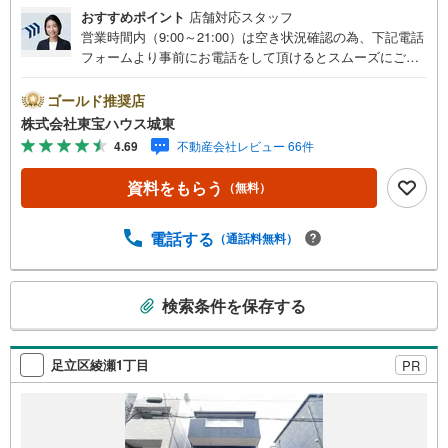
おすすめポイント
店舗対応スタッフ
営業時間内（9:00～21:00）は空き状況確認の為、下記電話
フォームより事前にお電話をして頂けるとスムーズにご案
内ができます。▽TOHO HOUSE CLUB▽現時点の未来
カレンダーの作成▽ご購入後もお客様の人生のパートナー
ゴールド推奨店
として暮らしの「安心」を守り続けます。【Yahoo！ 不動
株式会社東宝ハウス城東
産キャンペーン対象店舗】当店で物件を成約するとPayPay
4.69
不動産会社レビュー 66件
ボーナスライトがもらえる「Yahoo！ 不動産 物件ご成約キ
ャンペーン」の対象になります。「資料をもらう」「見学
資料をもらう
（無料）
予約をする」ボタンからお問い合わせください。※必ずYah
oo！ JAPAN IDでログインしてください。※PayPayボーナ
スライトは出金と譲渡はできません。ご案内・詳細な資料
電話する
（通話料無料）
のご請求はお気軽にどうぞ♪お電話でのお問い合わせも常
時受け付けております！■頭金0円からのご購入可能です■
こ
（諸費用もOK）お気軽にお問い合わせください。
検索条件を保存する
の
検
索
足立区綾瀬1丁目
PR
条
件
で
通