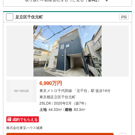
（諸費用もOK）お気軽にお問い合わせください。
足立区千住元町
PR
6,990万円
東京メトロ千代田線 「北千住」駅 徒歩14分
東京都足立区千住元町
2SLDK / 2020年2月（築7年）
土地
44.33m
/
建物
83.3m
2
2
成約でもらえる
株式会社東宝ハウス城東