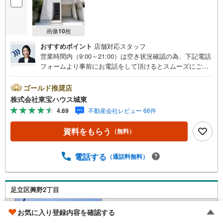
画像
10
枚
おすすめポイント
店舗対応スタッフ
営業時間内（9:00～21:00）は空き状況確認の為、下記電話
フォームより事前にお電話をして頂けるとスムーズにご案
内ができます。▽TOHO HOUSE CLUB▽現時点の未来
カレンダーの作成▽ご購入後もお客様の人生のパートナー
ゴールド推奨店
として暮らしの「安心」を守り続けます。【Yahoo！ 不動
株式会社東宝ハウス城東
産キャンペーン対象店舗】当店で物件を成約するとPayPay
4.69
不動産会社レビュー 66件
ボーナスライトがもらえる「Yahoo！ 不動産 物件ご成約キ
ャンペーン」の対象になります。「資料をもらう」「見学
資料をもらう
（無料）
予約をする」ボタンからお問い合わせください。※必ずYah
oo！ JAPAN IDでログインしてください。※PayPayボーナ
スライトは出金と譲渡はできません。ご案内・詳細な資料
電話する
（通話料無料）
のご請求はお気軽にどうぞ♪お電話でのお問い合わせも常
時受け付けております！■頭金0円からのご購入可能です■
（諸費用もOK）お気軽にお問い合わせください。
足立区興野2丁目
お気に入り登録内容を確認する