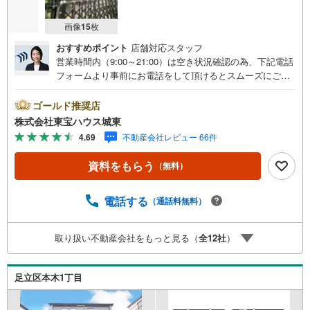
画像
15
枚
おすすめポイント
店舗対応スタッフ
営業時間内（9:00～21:00）は空き状況確認の為、下記電話
フォームより事前にお電話をして頂けるとスムーズにご案
内ができます。▽TOHO HOUSE CLUB▽現時点の未来
カレンダーの作成▽ご購入後もお客様の人生のパートナー
ゴールド推奨店
として暮らしの「安心」を守り続けます。【Yahoo！ 不動
株式会社東宝ハウス城東
産キャンペーン対象店舗】当店で物件を成約するとPayPay
4.69
不動産会社レビュー 66件
ボーナスライトがもらえる「Yahoo！ 不動産 物件ご成約キ
ャンペーン」の対象になります。「資料をもらう」「見学
資料をもらう
（無料）
予約をする」ボタンからお問い合わせください。※必ずYah
oo！ JAPAN IDでログインしてください。※PayPayボーナ
スライトは出金と譲渡はできません。ご案内・詳細な資料
電話する
（通話料無料）
のご請求はお気軽にどうぞ♪お電話でのお問い合わせも常
時受け付けております！■頭金0円からのご購入可能です■
取り扱い不動産会社をもっと見る（
全
12
社
）
（諸費用もOK）お気軽にお問い合わせください。
足立区本木1丁目