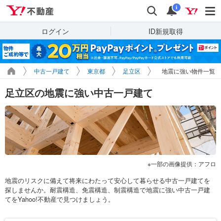
Yahoo!不動産
検索
通知
i
ログイン
ID新規取得
中古一戸建て
東京都
足立区
地震に強い物件一覧
足立区の地震に強い中古一戸建て
一部の画像提供：アフロ
地震のリスクに備えて将来にわたって安心して暮らせる中古一戸建てを
探しませんか。耐震構造、免震構造、制震構造で地震に強い中古一戸建
てをYahoo!不動産で見つけましょう。