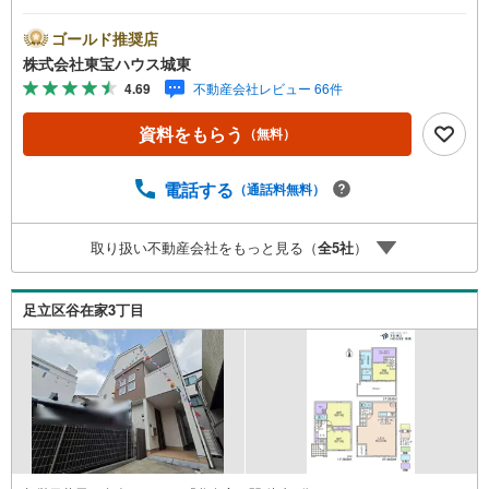
内ができます。▽TOHO HOUSE CLUB▽現時点の未来
カレンダーの作成▽ご購入後もお客様の人生のパートナー
ゴールド推奨店
として暮らしの「安心」を守り続けます。【Yahoo！ 不動
株式会社東宝ハウス城東
産キャンペーン対象店舗】当店で物件を成約するとPayPay
4.69
不動産会社レビュー 66件
ボーナスライトがもらえる「Yahoo！ 不動産 物件ご成約キ
ャンペーン」の対象になります。「資料をもらう」「見学
資料をもらう
（無料）
予約をする」ボタンからお問い合わせください。※必ずYah
oo！ JAPAN IDでログインしてください。※PayPayボーナ
スライトは出金と譲渡はできません。ご案内・詳細な資料
電話する
（通話料無料）
のご請求はお気軽にどうぞ♪お電話でのお問い合わせも常
時受け付けております！■頭金0円からのご購入可能です■
取り扱い不動産会社をもっと見る（
全
5
社
）
（諸費用もOK）お気軽にお問い合わせください。
足立区谷在家3丁目