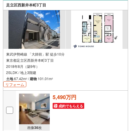
足立区西新井本町3丁目
東武伊勢崎線 「大師前」駅 徒歩10分
東京都足立区西新井本町3丁目
2018年8月（築9年）
2SLDK / 地上3階建
土地
67.42m
/
建物
101.01m
2
2
リフォーム
5,490万円
成約でもらえる
画像
36
枚