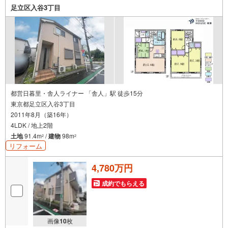
足立区入谷3丁目
都営日暮里・舎人ライナー 「舎人」駅 徒歩15分
東京都足立区入谷3丁目
2011年8月（築16年）
4LDK / 地上2階
土地
91.4m
/
建物
98m
2
2
リフォーム
4,780万円
成約でもらえる
画像
10
枚