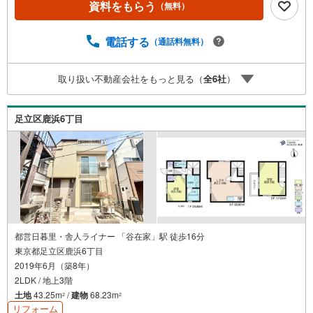
資料をもらう
（無料）
予約をする」ボタンからお問い合わせください。※必ずYah
oo！ JAPAN IDでログインしてください。※PayPayボーナ
スライトは出金と譲渡はできません。ご案内・詳細な資料
電話する
（通話料無料）
のご請求はお気軽にどうぞ♪お電話でのお問い合わせも常
時受け付けております！■頭金0円からのご購入可能です■
取り扱い不動産会社をもっと見る（
全
6
社
）
（諸費用もOK）お気軽にお問い合わせください。
足立区鹿浜6丁目
都営日暮里・舎人ライナー 「谷在家」駅 徒歩16分
東京都足立区鹿浜6丁目
2019年6月（築8年）
2LDK / 地上3階
土地
43.25m
/
建物
68.23m
2
2
リフォーム