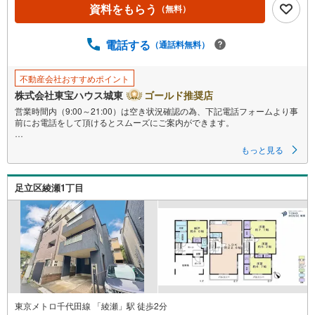
資料をもらう
（無料）
電話する
（通話料無料）
不動産会社おすすめポイント
株式会社東宝ハウス城東
ゴールド推奨店
営業時間内（9:00～21:00）は空き状況確認の為、下記電話フォームより事
前にお電話をして頂けるとスムーズにご案内ができます。
▽TOHO HOUSE CLUB
もっと見る
▽現時点の未来カレンダーの作成
▽ご購入後もお客様の人生のパートナーとして暮らしの「安心」を守り続
けます。
足立区綾瀬1丁目
【Yahoo！ 不動産キャンペーン対象店舗】
当店で物件を成約するとPayPayボーナスライトがもらえる
「Yahoo！ 不動産 物件ご成約キャンペーン」の対象になります。
「資料をもらう」「見学予約をする」ボタンからお問い合わせください。
※必ずYahoo！ JAPAN IDでログインしてください。
※PayPayボーナスライトは出金と譲渡はできません。
ご案内・詳細な資料のご請求はお気軽にどうぞ♪
お電話でのお問い合わせも常時受け付けております！
東京メトロ千代田線 「綾瀬」駅 徒歩2分
■頭金0円からのご購入可能です■（諸費用もOK）