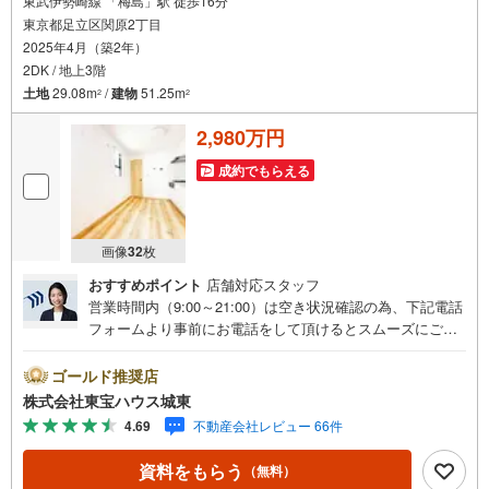
東武伊勢崎線 「梅島」駅 徒歩16分
東京都足立区関原2丁目
2025年4月（築2年）
2DK / 地上3階
土地
29.08m
/
建物
51.25m
2
2
2,980万円
成約でもらえる
画像
32
枚
おすすめポイント
店舗対応スタッフ
営業時間内（9:00～21:00）は空き状況確認の為、下記電話
フォームより事前にお電話をして頂けるとスムーズにご案
内ができます。▽TOHO HOUSE CLUB▽現時点の未来
カレンダーの作成▽ご購入後もお客様の人生のパートナー
ゴールド推奨店
として暮らしの「安心」を守り続けます。【Yahoo！ 不動
株式会社東宝ハウス城東
産キャンペーン対象店舗】当店で物件を成約するとPayPay
4.69
不動産会社レビュー 66件
ボーナスライトがもらえる「Yahoo！ 不動産 物件ご成約キ
ャンペーン」の対象になります。「資料をもらう」「見学
資料をもらう
（無料）
予約をする」ボタンからお問い合わせください。※必ずYah