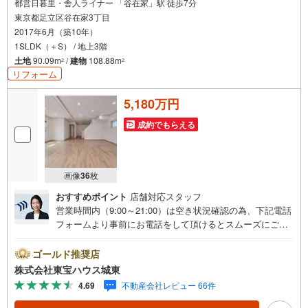
都営日暮里・舎人ライナー 「谷在家」駅 徒歩7分
東京都足立区谷在家3丁目
2017年6月（築10年）
1SLDK（＋S） / 地上3階
土地
90.09m
/
建物
108.88m
2
2
リフォーム
5,180万円
成約でもらえる
画像
36
枚
おすすめポイント
店舗対応スタッフ
営業時間内（9:00～21:00）は空き状況確認の為、下記電話
フォームより事前にお電話をして頂けるとスムーズにご案
内ができます。▽TOHO HOUSE CLUB▽現時点の未来
カレンダーの作成▽ご購入後もお客様の人生のパートナー
ゴールド推奨店
として暮らしの「安心」を守り続けます。【Yahoo！ 不動
株式会社東宝ハウス城東
産キャンペーン対象店舗】当店で物件を成約するとPayPay
4.69
不動産会社レビュー 66件
ボーナスライトがもらえる「Yahoo！ 不動産 物件ご成約キ
ャンペーン」の対象になります。「資料をもらう」「見学