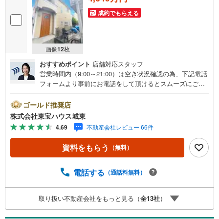
成約でもらえる
画像
12
枚
おすすめポイント
店舗対応スタッフ
営業時間内（9:00～21:00）は空き状況確認の為、下記電話
フォームより事前にお電話をして頂けるとスムーズにご案
内ができます。▽TOHO HOUSE CLUB▽現時点の未来
カレンダーの作成▽ご購入後もお客様の人生のパートナー
ゴールド推奨店
として暮らしの「安心」を守り続けます。【Yahoo！ 不動
株式会社東宝ハウス城東
産キャンペーン対象店舗】当店で物件を成約するとPayPay
4.69
不動産会社レビュー 66件
ボーナスライトがもらえる「Yahoo！ 不動産 物件ご成約キ
ャンペーン」の対象になります。「資料をもらう」「見学
資料をもらう
（無料）
予約をする」ボタンからお問い合わせください。※必ずYah
oo！ JAPAN IDでログインしてください。※PayPayボーナ
スライトは出金と譲渡はできません。ご案内・詳細な資料
電話する
（通話料無料）
のご請求はお気軽にどうぞ♪お電話でのお問い合わせも常
時受け付けております！■頭金0円からのご購入可能です■
取り扱い不動産会社をもっと見る（
全
13
社
）
（諸費用もOK）お気軽にお問い合わせください。