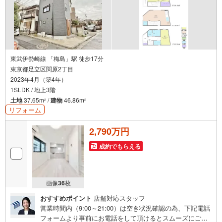
東武伊勢崎線 「梅島」駅 徒歩17分
東京都足立区関原2丁目
2023年4月（築4年）
1SLDK / 地上3階
土地
37.65m
/
建物
46.86m
2
2
リフォーム
2,790万円
成約でもらえる
画像
36
枚
おすすめポイント
店舗対応スタッフ
営業時間内（9:00～21:00）は空き状況確認の為、下記電話
フォームより事前にお電話をして頂けるとスムーズにご案