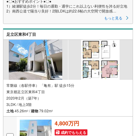
●〇●おすすめポイント●〇●
1）綾瀬駅徒歩2分！毎日の通勤・通学にこれ以上ない利便性を誇る好立地
2）南西公道で陽当り良好！2階LDKは約22.6帖の大空間で開放感
もっと見る
～不動産の専門家がマイホーム探しを徹底サポート～
現地見学とあわせて周辺の住環境もご案内可能です。
建物に関するご質問もお気軽にご質問ください。
足立区東和4丁目
〇お問合せお待ちしております〇
【営業時間9:00～20:00】
定休日はございませんので、お仕事の合間でもご案内は可能です。物件見
学、ローン相談、その他些細なことでも気になることがあれば是非ご連絡
をください。
〇気軽にご案内やご来店できるポイント〇
【1】キッズルームあり。お子様にはおもちゃ、絵本などのご用意をしてい
ますので、お子様連れでもお気軽にご来店ください。
【2】ご条件に近い物件も合わせてご紹介をさせて頂きます。近隣物件やご
常磐線（各駅停車） 「亀有」駅 徒歩15分
希望に合わせてその他の物件もご用意をさせて頂きます。
東京都足立区東和4丁目
【3】ご連絡の方法は、お客様のご希望に合わせてショートメールやLINEで
2020年2月（築7年）
のやり取りも大丈夫です。
3LDK / 地上3階
土地
45.26m
/
建物
79.02m
2
2
4,800万円
成約でもらえる