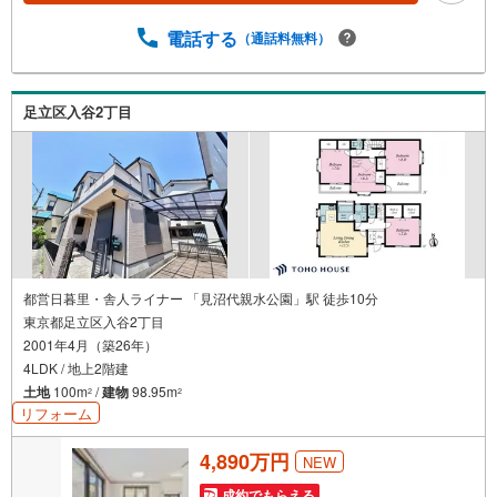
oo！ JAPAN IDでログインしてください。※PayPayボーナ
スライトは出金と譲渡はできません。ご案内・詳細な資料
電話する
（通話料無料）
のご請求はお気軽にどうぞ♪お電話でのお問い合わせも常
時受け付けております！■頭金0円からのご購入可能です■
（諸費用もOK）お気軽にお問い合わせください。
足立区入谷2丁目
都営日暮里・舎人ライナー 「見沼代親水公園」駅 徒歩10分
東京都足立区入谷2丁目
2001年4月（築26年）
4LDK / 地上2階建
土地
100m
/
建物
98.95m
2
2
リフォーム
4,890万円
NEW
成約でもらえる