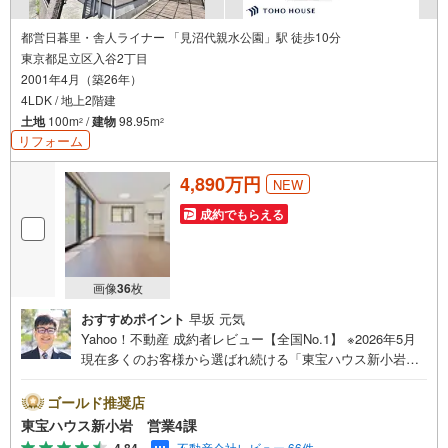
都営日暮里・舎人ライナー 「見沼代親水公園」駅 徒歩10分
東京都足立区入谷2丁目
2001年4月（築26年）
4LDK / 地上2階建
土地
100m
/
建物
98.95m
2
2
リフォーム
4,890万円
NEW
成約でもらえる
画像
36
枚
おすすめポイント
早坂 元気
Yahoo！不動産 成約者レビュー【全国No.1】 ※2026年5月
現在多くのお客様から選ばれ続ける「東宝ハウス新小岩」
が、圧倒的な実力でお住まい探しをサポートします！■本日
見学OK■営業時間内（9:00～20:00）はお電話でのご連絡が
ゴールド推奨店
スムーズです。ご自宅への送迎・最寄駅でのお待ち合わせ
東宝ハウス新小岩 営業4課
等、お気軽にご相談ください。 選ばれる3つの「圧倒的メ
不動産会社レビュー 66件