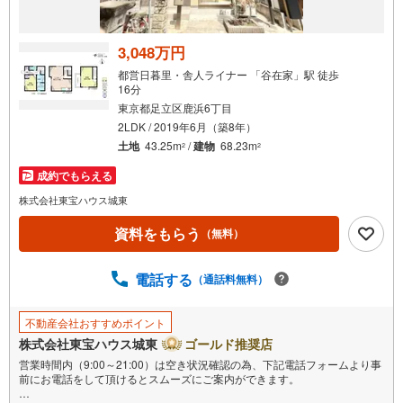
け
取
る
3,048万円
・
都営日暮里・舎人ライナー 「谷在家」駅 徒歩
条
16分
件
東京都足立区鹿浜6丁目
を
2LDK / 2019年6月（築8年）
マ
土地
43.25m
/
建物
68.23m
2
2
イ
成約でもらえる
ペ
株式会社東宝ハウス城東
ー
ジ
資料をもらう
（無料）
に
保
電話する
（通話料無料）
存
す
る
不動産会社おすすめポイント
株式会社東宝ハウス城東
ゴールド推奨店
営業時間内（9:00～21:00）は空き状況確認の為、下記電話フォームより事
前にお電話をして頂けるとスムーズにご案内ができます。