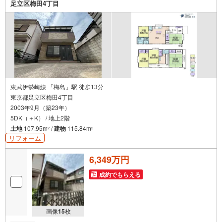
足立区梅田4丁目
でPayPayボーナスがもらえるキャンペーン対象です！※必
ずYahoo！ JAPAN IDでログインの上お問い合わせくださ
い。
東武伊勢崎線 「梅島」駅 徒歩13分
東京都足立区梅田4丁目
2003年9月（築23年）
5DK（＋K） / 地上2階
土地
107.95m
/
建物
115.84m
2
2
リフォーム
6,349万円
成約でもらえる
画像
15
枚