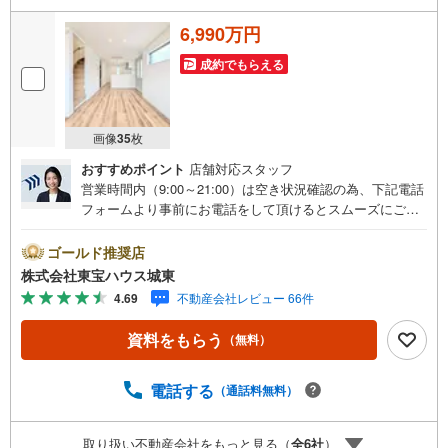
6,990万円
成約でもらえる
画像
35
枚
おすすめポイント
店舗対応スタッフ
営業時間内（9:00～21:00）は空き状況確認の為、下記電話
フォームより事前にお電話をして頂けるとスムーズにご案
内ができます。▽TOHO HOUSE CLUB▽現時点の未来
カレンダーの作成▽ご購入後もお客様の人生のパートナー
ゴールド推奨店
として暮らしの「安心」を守り続けます。【Yahoo！ 不動
株式会社東宝ハウス城東
産キャンペーン対象店舗】当店で物件を成約するとPayPay
4.69
不動産会社レビュー 66件
ボーナスライトがもらえる「Yahoo！ 不動産 物件ご成約キ
ャンペーン」の対象になります。「資料をもらう」「見学
資料をもらう
（無料）
予約をする」ボタンからお問い合わせください。※必ずYah
oo！ JAPAN IDでログインしてください。※PayPayボーナ
スライトは出金と譲渡はできません。ご案内・詳細な資料
電話する
（通話料無料）
のご請求はお気軽にどうぞ♪お電話でのお問い合わせも常
時受け付けております！■頭金0円からのご購入可能です■
取り扱い不動産会社をもっと見る（
全
6
社
）