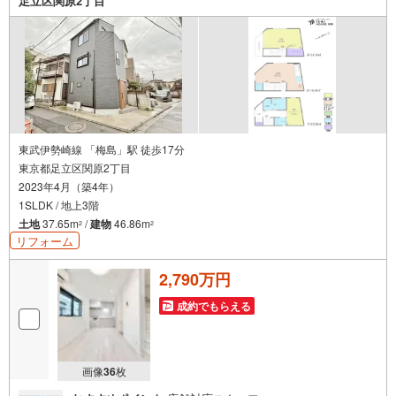
足立区関原2丁目
東武伊勢崎線 「梅島」駅 徒歩17分
東京都足立区関原2丁目
2023年4月（築4年）
1SLDK / 地上3階
土地
37.65m
/
建物
46.86m
2
2
リフォーム
2,790万円
成約でもらえる
画像
36
枚