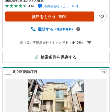
株式会社東宝ハウス城東
産キャンペーン対象店舗】当店で物件を成約するとPayPay
4.69
不動産会社レビュー 66件
ボーナスライトがもらえる「Yahoo！ 不動産 物件ご成約キ
ャンペーン」の対象になります。「資料をもらう」「見学
資料をもらう
（無料）
予約をする」ボタンからお問い合わせください。※必ずYah
oo！ JAPAN IDでログインしてください。※PayPayボーナ
スライトは出金と譲渡はできません。ご案内・詳細な資料
電話する
（通話料無料）
のご請求はお気軽にどうぞ♪お電話でのお問い合わせも常
時受け付けております！■頭金0円からのご購入可能です■
取り扱い不動産会社をもっと見る（
全
10
社
）
（諸費用もOK）お気軽にお問い合わせください。
こ
検索条件を保存する
の
検
索
足立区鹿浜6丁目
PR
条
件
で
通
知
を
受