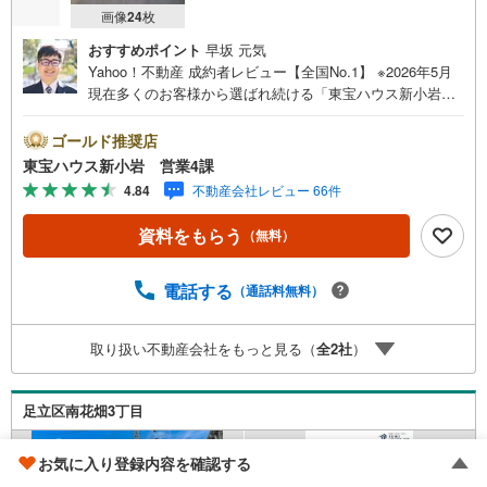
画像
24
枚
おすすめポイント
早坂 元気
Yahoo！不動産 成約者レビュー【全国No.1】 ※2026年5月
現在多くのお客様から選ばれ続ける「東宝ハウス新小岩」
が、圧倒的な実力でお住まい探しをサポートします！■本日
見学OK■営業時間内（9:00～20:00）はお電話でのご連絡が
ゴールド推奨店
スムーズです。ご自宅への送迎・最寄駅でのお待ち合わせ
東宝ハウス新小岩 営業4課
等、お気軽にご相談ください。 選ばれる3つの「圧倒的メ
4.84
不動産会社レビュー 66件
リット」 （1）【業界最低水準の提携住宅ローン】「他社
で断られた」「借入がある」方も独自審査で多数承認！優
資料をもらう
（無料）
遇金利と各種手数料0円でお得に。（2）【未来カレンダー
で資金の不安ゼロへ】専用ソフトで将来の家計を無料シミ
ュレーション。「月々いくらなら安心か」をプロが明確に
電話する
（通話料無料）
します。（3）【ご購入後の生涯サポート】売って終わりで
はありません。専属FPがお引渡し後も一生涯お守りしま
取り扱い不動産会社をもっと見る（
全
2
社
）
す。 Yahoo！不動産キャンペーン対象店舗 当店でのご成約
でPayPayボーナスがもらえるキャンペーン対象です！※必
ずYahoo！ JAPAN IDでログインの上お問い合わせくださ
足立区南花畑3丁目
い。
お気に入り登録内容を確認する