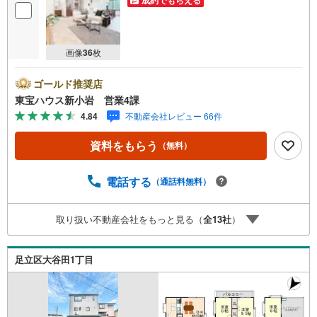
画像
36
枚
ゴールド推奨店
東宝ハウス新小岩 営業4課
4.84
不動産会社レビュー 66件
資料をもらう
（無料）
電話する
（通話料無料）
取り扱い不動産会社をもっと見る（
全
13
社
）
足立区大谷田1丁目