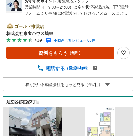
おすすめポイント
店舗対応スタッフ
営業時間内（9:00～21:00）は空き状況確認の為、下記電話
フォームより事前にお電話をして頂けるとスムーズにご案
内ができます。▽TOHO HOUSE CLUB▽現時点の未来
カレンダーの作成▽ご購入後もお客様の人生のパートナー
ゴールド推奨店
として暮らしの「安心」を守り続けます。【Yahoo！ 不動
株式会社東宝ハウス城東
産キャンペーン対象店舗】当店で物件を成約するとPayPay
4.69
不動産会社レビュー 66件
ボーナスライトがもらえる「Yahoo！ 不動産 物件ご成約キ
ャンペーン」の対象になります。「資料をもらう」「見学
資料をもらう
（無料）
予約をする」ボタンからお問い合わせください。※必ずYah
oo！ JAPAN IDでログインしてください。※PayPayボーナ
スライトは出金と譲渡はできません。ご案内・詳細な資料
電話する
（通話料無料）
のご請求はお気軽にどうぞ♪お電話でのお問い合わせも常
時受け付けております！■頭金0円からのご購入可能です■
取り扱い不動産会社をもっと見る（
全
5
社
）
（諸費用もOK）お気軽にお問い合わせください。
足立区谷在家3丁目