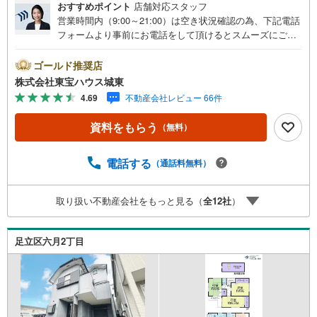
おすすめポイント
店舗対応スタッフ
営業時間内（9:00～21:00）は空き状況確認の為、下記電話
フォームより事前にお電話をして頂けるとスムーズにご案
内ができます。▽TOHO HOUSE CLUB▽現時点の未来
カレンダーの作成▽ご購入後もお客様の人生のパートナー
ゴールド推奨店
として暮らしの「安心」を守り続けます。【Yahoo！ 不動
株式会社東宝ハウス城東
産キャンペーン対象店舗】当店で物件を成約するとPayPay
4.69
不動産会社レビュー 66件
ボーナスライトがもらえる「Yahoo！ 不動産 物件ご成約キ
ャンペーン」の対象になります。「資料をもらう」「見学
資料をもらう
（無料）
予約をする」ボタンからお問い合わせください。※必ずYah
oo！ JAPAN IDでログインしてください。※PayPayボーナ
スライトは出金と譲渡はできません。ご案内・詳細な資料
電話する
（通話料無料）
のご請求はお気軽にどうぞ♪お電話でのお問い合わせも常
時受け付けております！■頭金0円からのご購入可能です■
取り扱い不動産会社をもっと見る（
全
12
社
）
（諸費用もOK）お気軽にお問い合わせください。
足立区六月2丁目