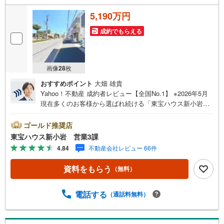
5,190万円
成約でもらえる
画像
28
枚
おすすめポイント
大畑 雄貴
Yahoo！不動産 成約者レビュー【全国No.1】 ※2026年5月
現在多くのお客様から選ばれ続ける「東宝ハウス新小岩」
が、圧倒的な実力でお住まい探しをサポートします！■本日
見学OK■営業時間内（9:00～20:00）はお電話でのご連絡が
ゴールド推奨店
スムーズです。ご自宅への送迎・最寄駅でのお待ち合わせ
東宝ハウス新小岩 営業3課
等、お気軽にご相談ください。 選ばれる3つの「圧倒的メ
4.84
不動産会社レビュー 66件
リット」 （1）【業界最低水準の提携住宅ローン】「他社
で断られた」「借入がある」方も独自審査で多数承認！優
資料をもらう
（無料）
遇金利と各種手数料0円でお得に。（2）【未来カレンダー
で資金の不安ゼロへ】専用ソフトで将来の家計を無料シミ
ュレーション。「月々いくらなら安心か」をプロが明確に
電話する
（通話料無料）
します。（3）【ご購入後の生涯サポート】売って終わりで
はありません。専属FPがお引渡し後も一生涯お守りしま
す。 Yahoo！不動産キャンペーン対象店舗 当店でのご成約