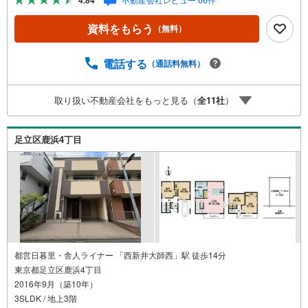
4.84
リット」 （1）【業界最低水準の提携住宅ローン】「他社
で断られた」「借入がある」方も独自審査で多数承認！優
資料をもらう
（無料）
遇金利と各種手数料0円でお得に。（2）【未来カレンダー
で資金の不安ゼロへ】専用ソフトで将来の家計を無料シミ
ュレーション。「月々いくらなら安心か」をプロが明確に
電話する
（通話料無料）
します。（3）【ご購入後の生涯サポート】売って終わりで
はありません。専属FPがお引渡し後も一生涯お守りしま
取り扱い不動産会社をもっと見る（
全
11
社
）
す。 Yahoo！不動産キャンペーン対象店舗 当店でのご成約
でPayPayボーナスがもらえるキャンペーン対象です！※必
ずYahoo！ JAPAN IDでログインの上お問い合わせくださ
足立区鹿浜4丁目
い。
都営日暮里・舎人ライナー 「西新井大師西」駅 徒歩14分
東京都足立区鹿浜4丁目
2016年9月（築10年）
3SLDK / 地上3階