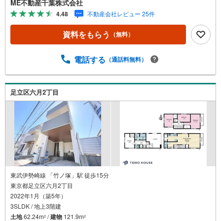
ME不動産千葉株式会社
テリア』家具や家電と『エクステリア』カーポートや楽し
4.48
不動産会社レビュー 25件
める庭、この充実度で変わってきます。これらを一括で購
入でき、その代金を住宅ローンに組み込むことが可能なサ
資料をもらう
（無料）
ービス、それがやどかリッチです。 頭金0円でもOK！（諸
経費含む） アフターサービス充実！「どこの銀行がいい
の？疾病ってなに？ローン組めるかな？」わからないこと
電話する
（通話料無料）
が多い家探しを丁寧にご説明致します！物件の探し方、ロ
ーンの組み方、知らないと損する税金のこと等トータルで
サポート致します！
足立区六月2丁目
東武伊勢崎線 「竹ノ塚」駅 徒歩15分
東京都足立区六月2丁目
2022年1月（築5年）
3SLDK / 地上3階建
土地
62.24m
/
建物
121.9m
2
2