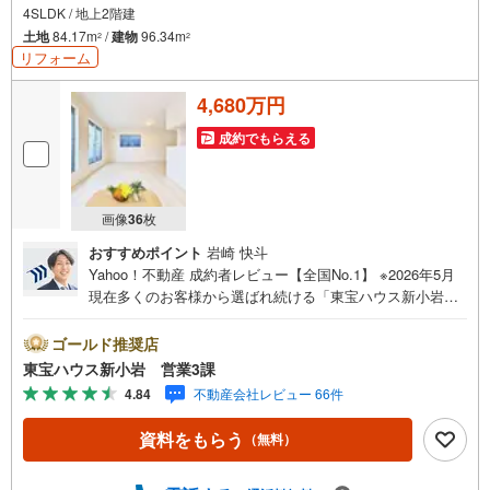
4SLDK / 地上2階建
土地
84.17m
/
建物
96.34m
2
2
リフォーム
4,680万円
成約でもらえる
画像
36
枚
おすすめポイント
岩崎 快斗
Yahoo！不動産 成約者レビュー【全国No.1】 ※2026年5月
現在多くのお客様から選ばれ続ける「東宝ハウス新小岩」
が、圧倒的な実力でお住まい探しをサポートします！■本日
見学OK■営業時間内（9:00～20:00）はお電話でのご連絡が
ゴールド推奨店
スムーズです。ご自宅への送迎・最寄駅でのお待ち合わせ
東宝ハウス新小岩 営業3課
等、お気軽にご相談ください。 選ばれる3つの「圧倒的メ
4.84
不動産会社レビュー 66件
リット」 （1）【業界最低水準の提携住宅ローン】「他社
で断られた」「借入がある」方も独自審査で多数承認！優
資料をもらう
（無料）
遇金利と各種手数料0円でお得に。（2）【未来カレンダー
で資金の不安ゼロへ】専用ソフトで将来の家計を無料シミ