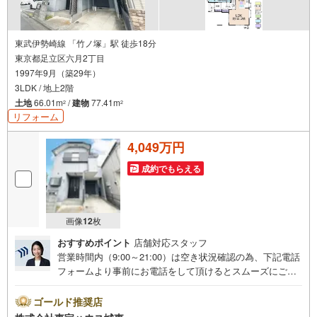
東武伊勢崎線 「竹ノ塚」駅 徒歩18分
東京都足立区六月2丁目
1997年9月（築29年）
3LDK / 地上2階
土地
66.01m
/
建物
77.41m
2
2
リフォーム
4,049万円
成約でもらえる
画像
12
枚
おすすめポイント
店舗対応スタッフ
営業時間内（9:00～21:00）は空き状況確認の為、下記電話
フォームより事前にお電話をして頂けるとスムーズにご案
内ができます。▽TOHO HOUSE CLUB▽現時点の未来
カレンダーの作成▽ご購入後もお客様の人生のパートナー
ゴールド推奨店
として暮らしの「安心」を守り続けます。【Yahoo！ 不動