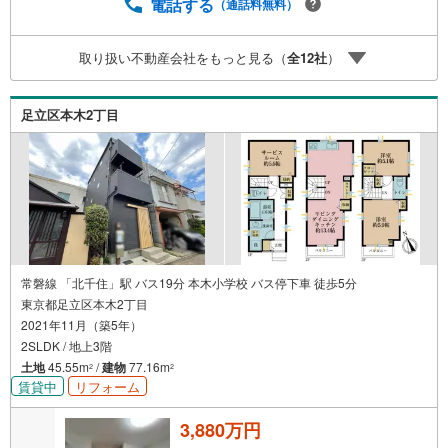
ュレーション。「月々いくらなら安心か」をプロが明確に
電話する
（通話料無料）
します。（3）【ご購入後の生涯サポート】売って終わりで
はありません。専属FPがお引渡し後も一生涯お守りしま
取り扱い不動産会社をもっと見る（
全
12
社
）
す。 Yahoo！不動産キャンペーン対象店舗 当店でのご成約
でPayPayボーナスがもらえるキャンペーン対象です！※必
ずYahoo！ JAPAN IDでログインの上お問い合わせくださ
足立区本木2丁目
い。
常磐線 「北千住」駅 バス19分 本木小学校 バス停下車 徒歩5分
東京都足立区本木2丁目
2021年11月（築5年）
2SLDK / 地上3階
土地
45.55m
/
建物
77.16m
2
2
賃貸中
リフォーム
3,880万円