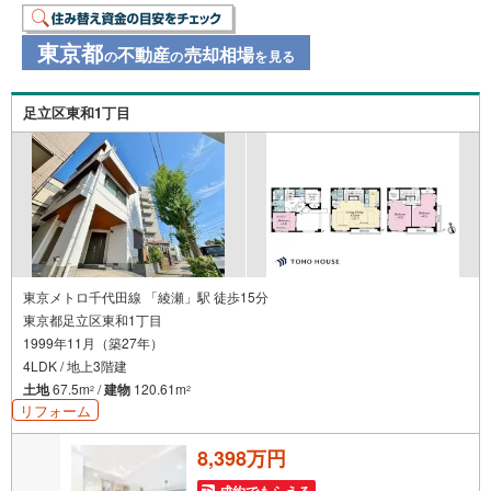
東京都
不動産
売却相場
の
の
を見る
足立区東和1丁目
東京メトロ千代田線 「綾瀬」駅 徒歩15分
東京都足立区東和1丁目
1999年11月（築27年）
4LDK / 地上3階建
土地
67.5m
/
建物
120.61m
2
2
リフォーム
8,398万円
成約でもらえる