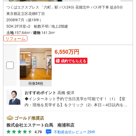
ーを配信しております！
【4】キッズスペース完備
つくばエクスプレス 「六町」駅 バス24分 花畑北中 バス停下車 徒歩5分
お子様にはおもちゃ、絵本などのご用意をしていますので、
東京都足立区花畑6丁目
ご家族でのご来店をお待ちしています^^
2008年7月（築19年）
【5】ご連絡の方法は、お客様のご希望に合わせて♪
ショートメールやLINEでのやり取りも大丈夫です^^
5DK 2F洋室×2 帖数不明 / 地上2階建
紙で比較をしたいから郵送のご希望もお気軽にお申し付け下さい。
土地
157.64m
/
建物
141.3m
2
2
リフォーム
6,550万円
成約でもらえる
画像
34
枚
おすすめポイント
高橋 俊洋
◆インターネット予約で当日見学が可能です！（1）【室
内・現地を見学する】をクリック（2）本日～4日以内をご
希望の方は、「ご要望・ご質問欄」にご希望日時をご記入
ください。◆10:00～21:00はお電話でのお問い合わせがス
ゴールド推奨店
ムーズです。●全室床暖房付き●WIC付き●南側公園に面し
株式会社エステート白馬 南浦和店
ており開放感あります【Yahoo！ 不動産キャンペーン対象
4.79
不動産会社レビュー 29件
店舗です】 当店で物件を成約するとPayPayボーナスをプ