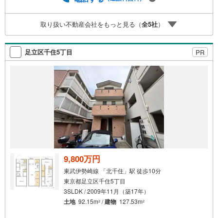
のご請求はお気軽にどうぞ♪お電話でのお問い合わせも常
時受け付けております！■頭金0円からのご購入可能です■
取り扱い不動産会社をもっと見る（
全
5
社
）
（諸費用もOK）お気軽にお問い合わせください。
足立区千住5丁目
PR
9,800万円
東武伊勢崎線 「北千住」駅 徒歩10分
東京都足立区千住5丁目
3SLDK / 2009年11月（築17年）
土地
92.15m
/
建物
127.53m
2
2