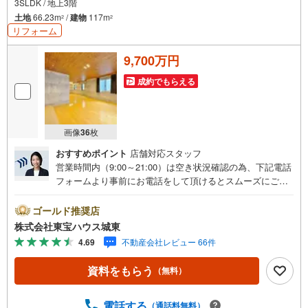
3SLDK / 地上3階
土地
66.23m
/
建物
117m
2
2
リフォーム
9,700万円
成約でもらえる
画像
36
枚
おすすめポイント
店舗対応スタッフ
営業時間内（9:00～21:00）は空き状況確認の為、下記電話
フォームより事前にお電話をして頂けるとスムーズにご案
内ができます。▽TOHO HOUSE CLUB▽現時点の未来
カレンダーの作成▽ご購入後もお客様の人生のパートナー
ゴールド推奨店
として暮らしの「安心」を守り続けます。【Yahoo！ 不動
株式会社東宝ハウス城東
産キャンペーン対象店舗】当店で物件を成約するとPayPay
4.69
不動産会社レビュー 66件
ボーナスライトがもらえる「Yahoo！ 不動産 物件ご成約キ
ャンペーン」の対象になります。「資料をもらう」「見学
資料をもらう
（無料）
予約をする」ボタンからお問い合わせください。※必ずYah
oo！ JAPAN IDでログインしてください。※PayPayボーナ
スライトは出金と譲渡はできません。ご案内・詳細な資料
電話する
（通話料無料）