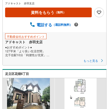
アドキャスト 赤羽支店
資料をもらう
（無料）
電話する
（通話料無料）
不動産会社おすすめポイント
アドキャスト 赤羽支店
●おすすめポイント●
127平米「より良い生活空間」
北千住駅10分「利便性が充実」
もっと見る
〇●お問合せお待ちしております●〇
【営業時間9:00～20:00】
この時間帯はお電話でのお問い合わせがスムーズにご案内が出来ます。
足立区花畑6丁目
物件をご覧になりたい場合は「室内・現地を見学する」ボタンよりお問合
せ下さい。
〇●アドキャストの特徴●〇
【1】毎月70組様限定！簡易ライフプラン作成
住宅購入後50年間のライフプラン＆キャッシュフロー表を作成します！
【2】当社オリジナル物件調査報告書
徹底的な近隣聞き込みを含め調査結果を説明いたします！
【3】住宅購入WEBセミナー（無料）
住宅の探し方、良い物件の見極め方、住宅ローンに関してなどWEBセミナ