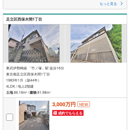
▽TOHO HOUSE CLUB
もっと見る
▽現時点の未来カレンダーの作成
▽ご購入後もお客様の人生のパートナーとして暮らしの「安心」を守り続
けます。
足立区西保木間1丁目
【Yahoo！ 不動産キャンペーン対象店舗】
当店で物件を成約するとPayPayボーナスライトがもらえる
「Yahoo！ 不動産 物件ご成約キャンペーン」の対象になります。
「資料をもらう」「見学予約をする」ボタンからお問い合わせください。
※必ずYahoo！ JAPAN IDでログインしてください。
※PayPayボーナスライトは出金と譲渡はできません。
ご案内・詳細な資料のご請求はお気軽にどうぞ♪
お電話でのお問い合わせも常時受け付けております！
東武伊勢崎線 「竹ノ塚」駅 徒歩16分
■頭金0円からのご購入可能です■（諸費用もOK）
東京都足立区西保木間1丁目
1983年1月（築44年）
お気軽にお問い合わせください。
4LDK / 地上2階建
土地
86.19m
/
建物
81.98m
2
2
3,000万円
NEW
成約でもらえる