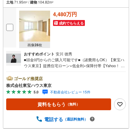
土地
71.95m
/
建物
104.82m
2
2
4,480万円
成約でもらえる
画像
28
枚
おすすめポイント
安川 徳秀
■頭金0円からのご購入可能です■（諸費用もOK）【東宝ハ
ウス東京】提携住宅ローン×低金利×保障付帯【Yahoo！ 不
動産キャンペーン対象店舗】当店で物件を成約するとPayP
ayボーナスライトがもらえる「Yahoo！ 不動産 物件ご成約
ゴールド推奨店
キャンペーン」の対象になります。「資料をもらう」「見
株式会社東宝ハウス東京
学予約をする」ボタンからお問い合わせください。※必ずY
5.0
不動産会社レビュー 15件
ahoo！ JAPAN IDでログインしてください。※PayPayボー
ナスライトは出金と譲渡はできません。ご案内・詳細な資
資料をもらう
（無料）
料のご請求はお気軽にどうぞ♪お電話でのお問い合わせも
常時受け付けております！お気軽にお問い合わせくださ
い。
電話する
（通話料無料）