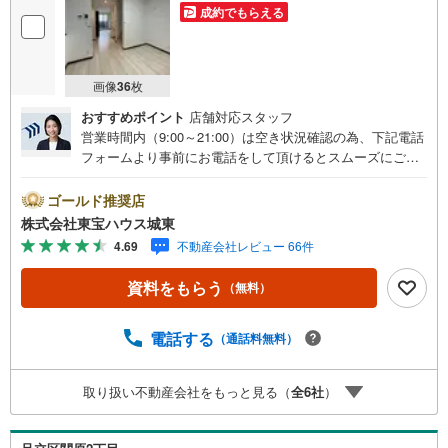
成約でもらえる
画像
36
枚
おすすめポイント
店舗対応スタッフ
営業時間内（9:00～21:00）は空き状況確認の為、下記電話
フォームより事前にお電話をして頂けるとスムーズにご案
内ができます。▽TOHO HOUSE CLUB▽現時点の未来
カレンダーの作成▽ご購入後もお客様の人生のパートナー
ゴールド推奨店
として暮らしの「安心」を守り続けます。【Yahoo！ 不動
株式会社東宝ハウス城東
産キャンペーン対象店舗】当店で物件を成約するとPayPay
4.69
不動産会社レビュー 66件
ボーナスライトがもらえる「Yahoo！ 不動産 物件ご成約キ
ャンペーン」の対象になります。「資料をもらう」「見学
資料をもらう
（無料）
予約をする」ボタンからお問い合わせください。※必ずYah
oo！ JAPAN IDでログインしてください。※PayPayボーナ
スライトは出金と譲渡はできません。ご案内・詳細な資料
電話する
（通話料無料）
のご請求はお気軽にどうぞ♪お電話でのお問い合わせも常
時受け付けております！■頭金0円からのご購入可能です■
取り扱い不動産会社をもっと見る（
全
6
社
）
（諸費用もOK）お気軽にお問い合わせください。