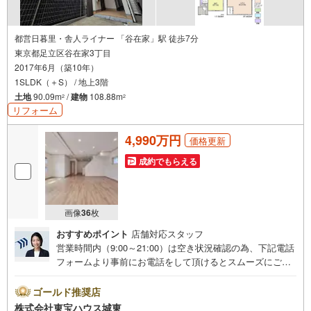
都営日暮里・舎人ライナー 「谷在家」駅 徒歩7分
東京都足立区谷在家3丁目
2017年6月（築10年）
1SLDK（＋S） / 地上3階
土地
90.09m
/
建物
108.88m
2
2
リフォーム
4,990万円
価格更新
成約でもらえる
画像
36
枚
おすすめポイント
店舗対応スタッフ
営業時間内（9:00～21:00）は空き状況確認の為、下記電話
フォームより事前にお電話をして頂けるとスムーズにご案
内ができます。▽TOHO HOUSE CLUB▽現時点の未来
カレンダーの作成▽ご購入後もお客様の人生のパートナー
ゴールド推奨店
として暮らしの「安心」を守り続けます。【Yahoo！ 不動
株式会社東宝ハウス城東