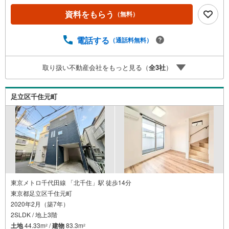
レゼント！◆エステート白馬の5大サポート◆1.FP相談サ
資料をもらう
（無料）
ポート社外のファイナンシャルプランナーと資金相談が無
料2.設備保証の延長サービス新築住宅は2年、中古住宅は半
年の設備修理サービスが無料で付帯3.注文住宅「白馬の
電話する
（通話料無料）
家」高気密・高断熱のフルオーダー住宅「白馬の家」のご
提案可能4.見学時、建築士同行サービス目視検査やリフォ
取り扱い不動産会社をもっと見る（
全
3
社
）
ーム費用をお伝えするなどの無料サービス5.お引渡し後も
しっかりサポートCSサポート室がお引渡し後のお悩みもし
っかりサポートします
足立区千住元町
東京メトロ千代田線 「北千住」駅 徒歩14分
東京都足立区千住元町
2020年2月（築7年）
2SLDK / 地上3階
土地
44.33m
/
建物
83.3m
2
2