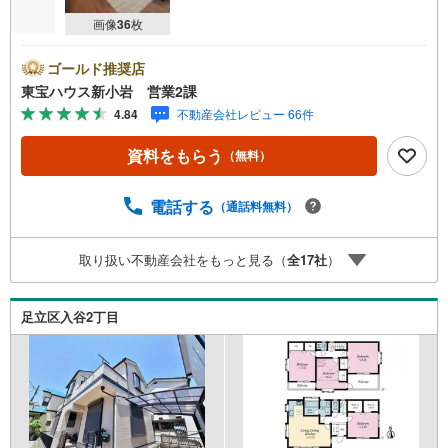
画像
36
枚
ゴールド推奨店
東宝ハウス新小岩 営業2課
4.84
不動産会社レビュー 66件
資料をもらう
（無料）
電話する
（通話料無料）
取り扱い不動産会社をもっと見る（
全
17
社
）
足立区入谷2丁目