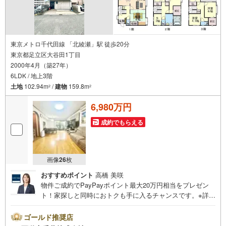
東京メトロ千代田線 「北綾瀬」駅 徒歩20分
東京都足立区大谷田1丁目
2000年4月（築27年）
6LDK / 地上3階
土地
102.94m
/
建物
159.8m
2
2
6,980万円
成約でもらえる
画像
26
枚
おすすめポイント
高橋 美咲
物件ご成約でPayPayポイント最大20万円相当をプレゼン
ト！家探しと同時におトクも手に入るチャンスです。※詳し
い条件は説明ページをご確認ください。『本日ご案内OK』
送迎無料！頭金なし・銀行比較＆相談可！ テレビで紹介さ
ゴールド推奨店
れた『やどかリッチ』使えます！豊かに過ごすには『イン