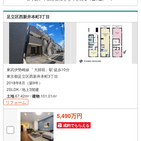
（諸費用もOK）お気軽にお問い合わせください。
足立区西新井本町3丁目
東武伊勢崎線 「大師前」駅 徒歩10分
東京都足立区西新井本町3丁目
2018年8月（築9年）
2SLDK / 地上3階建
土地
67.42m
/
建物
101.01m
2
2
リフォーム
5,490万円
成約でもらえる