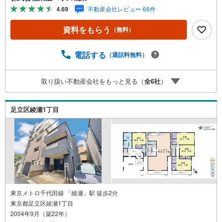
産キャンペーン対象店舗】当店で物件を成約するとPayPay
4.69
不動産会社レビュー 66件
ボーナスライトがもらえる「Yahoo！ 不動産 物件ご成約キ
ャンペーン」の対象になります。「資料をもらう」「見学
資料をもらう
（無料）
予約をする」ボタンからお問い合わせください。※必ずYah
oo！ JAPAN IDでログインしてください。※PayPayボーナ
スライトは出金と譲渡はできません。ご案内・詳細な資料
電話する
（通話料無料）
のご請求はお気軽にどうぞ♪お電話でのお問い合わせも常
時受け付けております！■頭金0円からのご購入可能です■
取り扱い不動産会社をもっと見る（
全
6
社
）
（諸費用もOK）お気軽にお問い合わせください。
足立区綾瀬1丁目
東京メトロ千代田線 「綾瀬」駅 徒歩2分
東京都足立区綾瀬1丁目
2004年9月（築22年）