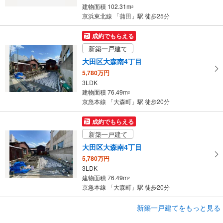
建物面積 102.31m
2
京浜東北線 「蒲田」駅 徒歩25分
成約でもらえる
新築一戸建て
大田区大森南4丁目
5,780万円
3LDK
建物面積 76.49m
2
京急本線 「大森町」駅 徒歩20分
成約でもらえる
新築一戸建て
大田区大森南4丁目
5,780万円
3LDK
建物面積 76.49m
2
京急本線 「大森町」駅 徒歩20分
新築一戸建てをもっと見る
新築一戸建て
大田区仲六郷3丁目