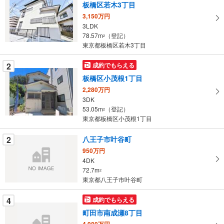
板橋区若木3丁目
取
3,150万円
る
3LDK
・
78.57m
（登記）
2
条
東京都板橋区若木3丁目
件
を
2
成約でもらえる
マ
板橋区小茂根1丁目
イ
2,280万円
ペ
3DK
ー
53.05m
（登記）
2
東京都板橋区小茂根1丁目
ジ
に
2
八王子市叶谷町
保
950万円
存
4DK
す
72.7m
2
る
東京都八王子市叶谷町
4
成約でもらえる
町田市南成瀬8丁目