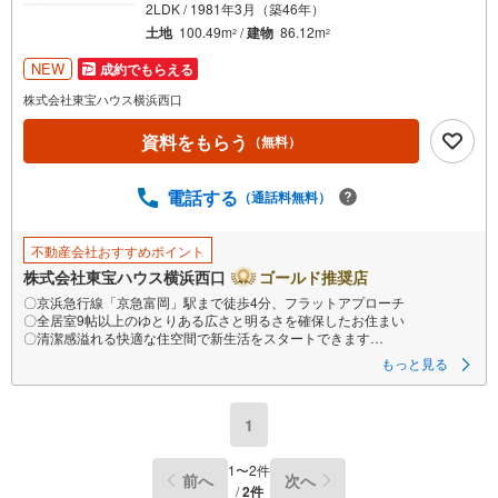
2LDK / 1981年3月（築46年）
土地
100.49m
/
建物
86.12m
2
2
NEW
成約でもらえる
株式会社東宝ハウス横浜西口
資料をもらう
（無料）
電話する
（通話料無料）
不動産会社おすすめポイント
株式会社東宝ハウス横浜西口
ゴールド推奨店
〇京浜急行線「京急富岡」駅まで徒歩4分、フラットアプローチ
〇全居室9帖以上のゆとりある広さと明るさを確保したお住まい
〇清潔感溢れる快適な住空間で新生活をスタートできます
ーーーーYahoo！ 不動産キャンペーン対象店舗ーーーー
もっと見る
当店で物件を成約するとPayPayボーナスライトがもらえる
「Yahoo！ 不動産 物件ご成約キャンペーン」の対象になります。
「資料をもらう」「見学予約をする」ボタンからお問い合わせください。
1
※必ずYahoo！ JAPAN IDでログインしてください。
※PayPayボーナスライトは出金と譲渡はできません。有効期限は付与日か
ら60日です。
1
〜
2
件
前へ
次へ
ーーーーーーーーーーーーーーーーーーーーーーーーーー
/
2
件
紹介金融機関/都市銀行