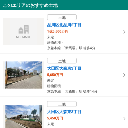
このエリアのおすすめ土地
8,699万円
2SLDK（S＝サービスルーム（納戸））
土地
建物面積 102.31m
2
京急本線 「雑色」駅 徒歩9分
品川区北品川2丁目
1億5,500万円
未定
建物面積 -
京急本線 「新馬場」駅 徒歩4分
土地
大田区大森東3丁目
5,650万円
未定
建物面積 -
京急本線 「大森町」駅 徒歩14分
土地
大田区大森東3丁目
5,450万円
未定