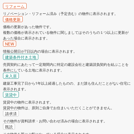
国立市
福生市
リフォーム
リノベーション・リフォーム済み（予定含む）の物件に表示されます。
価格更新
狛江市
東大和市
価格の更新があった物件です。
複数の価格が表示されている物件に関しましてはそのうちの１つ以上に更新が
清瀬市
東久留米市
あった場合に表示されます。
NEW
武蔵村山市
多摩市
情報公開日が7日以内の場合に表示されます。
建築条件付き土地
売買契約にあたって一定期間内に特定の建設会社と建築請負契約を結ぶことを
稲城市
羽村市
条件にしている土地に表示されます。
未入居
あきる野市
西東京市
建築工事完了日から1年以上経過したものの、まだ誰も住んだことがない住宅に
表示されます。
賃貸中
西多摩郡瑞穂町
西多摩郡日の出町
賃貸中の物件に表示されます。
賃貸中の物件は、原則ご自身でお住まいいただくことができません。
西多摩郡檜原村
西多摩郡奥多摩町
請求済
その物件が資料請求・お問い合わせ済みの場合に表示されます。
既読
大島町
その物件を既にご覧になっている場合に表示されます。