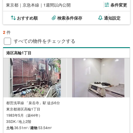
東京都｜京急本線｜1週間以内公開
条件変更
おすすめ順
検索条件保存
通知設定
2
件
すべての物件をチェックする
港区高輪1丁目
都営浅草線 「泉岳寺」駅 徒歩6分
東京都港区高輪1丁目
1983年5月（築44年）
3SDK / 地上2階
土地
36.51m
/
建物
53.54m
2
2