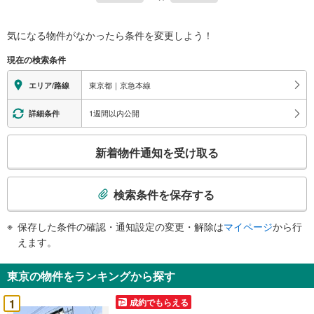
利率/年利 0.95％（変動金利）
※上記金利は 2026年8月時点 のものであり、実際の適用金利は融資実行時
のものとなります。金利情勢により表記の返済額と異なる場合がありま
気になる物件がなかったら
条件を変更しよう！
す。
ーーーーーーーーーーーーーーーーーーーーーーーーー
現在の検索条件
東京都｜京急本線
エリア/路線
1週間以内公開
詳細条件
こ
新着物件通知を受け取る
の
検
索
検索条件を保存する
条
件
保存した条件の確認・通知設定の変更・解除は
マイページ
から行
で
えます。
通
知
東京の物件をランキングから探す
を
受
1
成約でもらえる
け