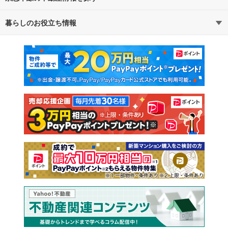
暮らしのお役立ち情報
不動産・住宅
賃貸住宅
通勤・通学時間から探す
地図から探す
マンションカタログ
教えて！住まいの先生
新築マンション
中古マンション
新築一戸建て
中古一戸建て
注文住宅
土地
売却査定