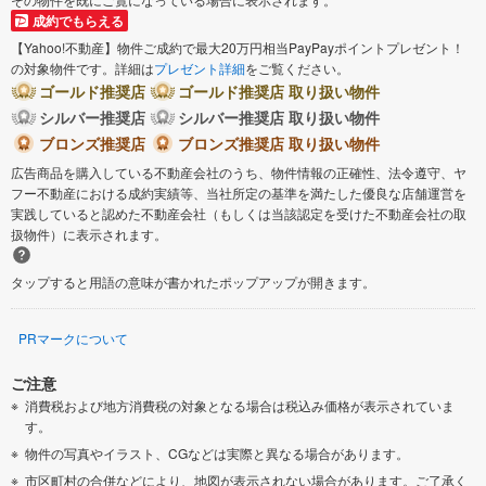
成約でもらえる
【Yahoo!不動産】物件ご成約で最大20万円相当PayPayポイントプレゼント！
の対象物件です。詳細は
プレゼント詳細
をご覧ください。
ゴールド推奨店
ゴールド推奨店 取り扱い物件
シルバー推奨店
シルバー推奨店 取り扱い物件
ブロンズ推奨店
ブロンズ推奨店 取り扱い物件
広告商品を購入している不動産会社のうち、物件情報の正確性、法令遵守、ヤ
フー不動産における成約実績等、当社所定の基準を満たした優良な店舗運営を
実践していると認めた不動産会社（もしくは当該認定を受けた不動産会社の取
扱物件）に表示されます。
タップすると用語の意味が書かれたポップアップが開きます。
PRマークについて
ご注意
消費税および地方消費税の対象となる場合は税込み価格が表示されていま
す。
物件の写真やイラスト、CGなどは実際と異なる場合があります。
市区町村の合併などにより、地図が表示されない場合があります。ご了承く