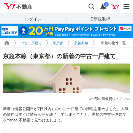
Yahoo!不動産
検索
通知
i
ログイン
ID新規取得
中古一戸建て
東京都
京急本線
新着の物件一覧
京急本線（東京都）の新着の中古一戸建て
一部の画像提供：アフロ
新着（情報公開日が7日以内）の中古一戸建ての情報を集めました。人気
の物件はすぐに情報公開が終了してしまうことも。理想の中古一戸建て
をYahoo!不動産で見つけましょう。