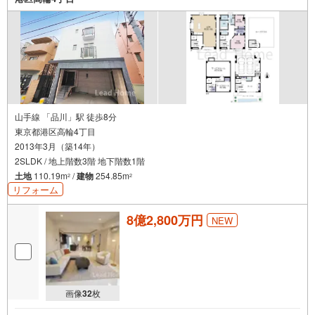
無料駐車場、キッズスペースを完備し、ご家族でのご来店
も安心です。の体制で皆様の住まい探しをサポートいたし
ます。
山手線 「品川」駅 徒歩8分
東京都港区高輪4丁目
2013年3月（築14年）
2SLDK / 地上階数3階 地下階数1階
土地
110.19m
/
建物
254.85m
2
2
リフォーム
8億2,800万円
NEW
画像
32
枚