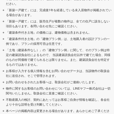
ださい。
「新築一戸建て」には、完成後1年を経過している未入居物件が掲載されてい
る場合があります。
「新築一戸建て」には、販売住戸が複数の物件は、全ての住戸に該当しない
項目もあります。各問い合わせ先にご確認ください。
「建築条件付き土地」の価格には、建物価格は含まれません。
「建築条件付き土地」の「建物プラン例」は、土地購入者の設計プランの一
例であり、プランの採用可否は任意です。
「土地（建築条件なし）」の「建物プラン例」に関して、そのプラン例は特
定の建築請負会社によるもので、 当該建築請負会社以外で建てた場合、同様
のものが同価格で建てられるとは限りません。また、建築請負会社を特定す
るものではありません。
お客様が入力する個人情報を含むお問い合わせデータは、当該物件の取扱会
社に送信され、そこで管理されます。
お問い合わせをされたお客様へは、取扱会社がご連絡いたします。
物件に関するお客様のお問い合わせについては、LINEヤフー株式会社は一切
関与いたしません。取扱会社に直接ご確認ください。
不動産購入の検討、契約にあたってはお客様ご自身が情報を確認し、各会社
より十分な説明を受け判断してください。
本ページの掲載内容は変更される場合があります。あらかじめご了承くださ