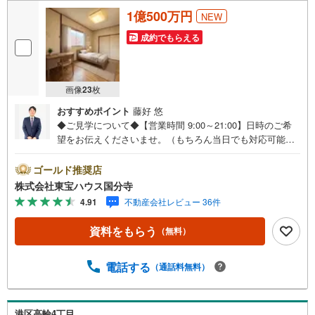
1億500万円
NEW
成約でもらえる
画像
23
枚
おすすめポイント
藤好 悠
◆ご見学について◆【営業時間 9:00～21:00】日時のご希
望をお伝えくださいませ。（もちろん当日でも対応可能で
す）人気物件は特にお問い合わせが集中するため、お早め
のご連絡をおすすめいたします。「室内・現地を見学す
ゴールド推奨店
る」ボタンよりご予約いただくと、スムーズにご案内可能
株式会社東宝ハウス国分寺
です。事前に鍵の手配や内覧準備が必要な場合がございま
4.91
不動産会社レビュー 36件
すのでご了承ください。◆TOHO HOUSE CLUB◆弊社で売
買いただいたお客様はTOHO HOUSE CLUBにご加入いただ
資料をもらう
（無料）
けます。10～20、30年後のリフォーム、保険やローンの見
直し、相続や資産運用など、将来にわたってのサポートを
ご提供いたします。◆FPによるライフサポート◆専属ファ
電話する
（通話料無料）
イナンシャルプランナーが住宅ローン・保険・税金・資産
運用・相続など幅広くアドバイスいたします。ご契約前後
を問わず、安心してご利用いただけます。◆安心の環境◆
港区高輪4丁目