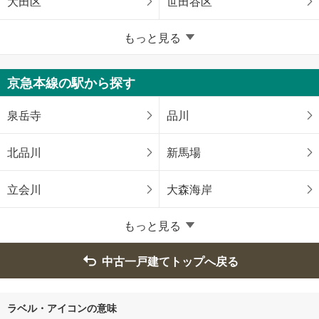
大田区
世田谷区
東京23区以外
もっと見る
八王子市
立川市
京急本線の駅から探す
武蔵野市
三鷹市
泉岳寺
品川
青梅市
府中市
北品川
新馬場
昭島市
調布市
立会川
大森海岸
町田市
小金井市
もっと見る
小平市
日野市
中古一戸建てトップへ戻る
東村山市
国分寺市
ラベル・アイコンの意味