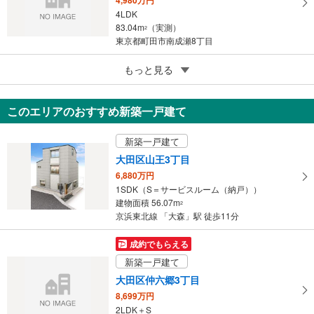
4,980万円
4LDK
83.04m
（実測）
2
東京都町田市南成瀬8丁目
5
もっと見る
成約でもらえる
東村山市萩山町1丁目
4,049万円
このエリアのおすすめ新築一戸建て
4LDK
90.22m
（登記）
2
新築一戸建て
東京都東村山市萩山町1丁目
大田区山王3丁目
6,880万円
1SDK（S＝サービスルーム（納戸））
建物面積 56.07m
2
京浜東北線 「大森」駅 徒歩11分
成約でもらえる
新築一戸建て
大田区仲六郷3丁目
8,699万円
2LDK＋S