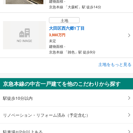
建物面積 -
京急本線 「大森町」駅 徒歩14分
土地
大田区西六郷1丁目
3,980万円
未定
建物面積 -
京急本線 「雑色」駅 徒歩9分
成約でもらえる
土地をもっと見る
土地
港区高輪4丁目
京急本線の中古一戸建てを他のこだわりから探す
3億2,800万円
未定
建物面積 -
駅徒歩10分以内
山手線 「品川」駅 徒歩8分
リノベーション・リフォーム済み（予定含む）
駐車場が2台以上ある