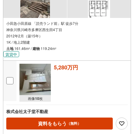
小田急小田原線 「読売ランド前」駅 徒歩7分
神奈川県川崎市多摩区西生田4丁目
2012年2月（築15年）
1K / 地上2階建
土地
161.46m
/
建物
119.24m
2
2
賃貸中
5,280万円
画像
10
枚
株式会社太子堂不動産
資料をもらう
（無料）