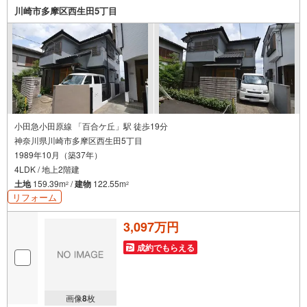
か？何も決まっていなくて大丈夫！まずはお客様の夢をお
川崎市多摩区西生田5丁目
聞かせ下さい！未来の「不安」を「安心」に変える「未来
カレンダー」もご来店時に好評です。スタッフ一同いつで
もお客様のお問合せをお待ちしております。
小田急小田原線 「百合ケ丘」駅 徒歩19分
神奈川県川崎市多摩区西生田5丁目
1989年10月（築37年）
4LDK / 地上2階建
土地
159.39m
/
建物
122.55m
2
2
リフォーム
3,097万円
成約でもらえる
画像
8
枚