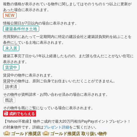
複数の価格が表示されている物件に関しましてはそのうちの１つ以上に更新が
あった場合に表示されます。
NEW
情報公開日が7日以内の場合に表示されます。
建築条件付き土地
売買契約にあたって一定期間内に特定の建設会社と建築請負契約を結ぶことを
条件にしている土地に表示されます。
未入居
建築工事完了日から1年以上経過したものの、まだ誰も住んだことがない住宅に
表示されます。
賃貸中
賃貸中の物件に表示されます。
賃貸中の物件は、原則ご自身でお住まいいただくことができません。
請求済
その物件が資料請求・お問い合わせ済みの場合に表示されます。
既読
その物件を既にご覧になっている場合に表示されます。
成約でもらえる
【Yahoo!不動産】物件ご成約で最大20万円相当PayPayポイントプレゼント！
の対象物件です。詳細は
プレゼント詳細
をご覧ください。
ゴールド推奨店
ゴールド推奨店 取り扱い物件