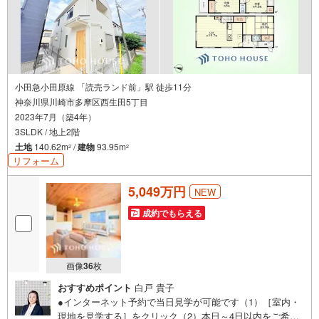
小田急小田原線 「読売ランド前」駅 徒歩11分
神奈川県川崎市多摩区西生田5丁目
2023年7月（築4年）
3SLDK / 地上2階
土地
140.62m
/
建物
93.95m
2
2
リフォーム
5,049万円
NEW
成約でもらえる
画像
36
枚
おすすめポイント
白戸 貴子
●インターネット予約で当日見学が可能です（1）［室内・
現地を見学する］をクリック（2）本日～4日以内をご希望