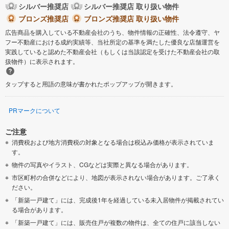
シルバー推奨店
シルバー推奨店 取り扱い物件
ブロンズ推奨店
ブロンズ推奨店 取り扱い物件
広告商品を購入している不動産会社のうち、物件情報の正確性、法令遵守、ヤ
フー不動産における成約実績等、当社所定の基準を満たした優良な店舗運営を
実践していると認めた不動産会社（もしくは当該認定を受けた不動産会社の取
扱物件）に表示されます。
タップすると用語の意味が書かれたポップアップが開きます。
PRマークについて
ご注意
消費税および地方消費税の対象となる場合は税込み価格が表示されていま
す。
物件の写真やイラスト、CGなどは実際と異なる場合があります。
市区町村の合併などにより、地図が表示されない場合があります。ご了承く
ださい。
「新築一戸建て」には、完成後1年を経過している未入居物件が掲載されてい
る場合があります。
「新築一戸建て」には、販売住戸が複数の物件は、全ての住戸に該当しない