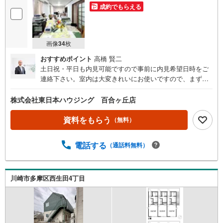
成約でもらえる
画像
34
枚
おすすめポイント
高橋 賢二
土日祝・平日も内見可能ですので事前に内見希望日時をご
連絡下さい。室内は大変きれいにお使いですので、まずは
内見して追加リフォームのチェックがおすすめです。
株式会社東日本ハウジング 百合ヶ丘店
資料をもらう
（無料）
電話する
（通話料無料）
川崎市多摩区西生田4丁目