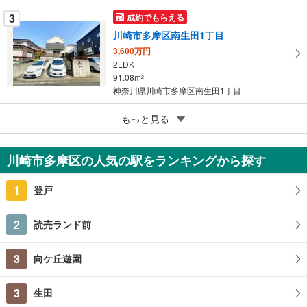
3
成約でもらえる
川崎市多摩区南生田1丁目
3,600万円
2LDK
91.08m
2
神奈川県川崎市多摩区南生田1丁目
5
もっと見る
成約でもらえる
川崎市多摩区東三田3丁目
2,280万円
川崎市多摩区の人気の駅をランキングから探す
3LDK
98.14m
2
1
登戸
神奈川県川崎市多摩区東三田3丁目
2
読売ランド前
3
向ケ丘遊園
3
生田