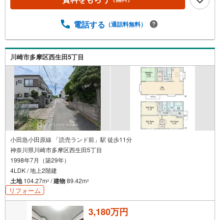
電話する
（通話料無料）
川崎市多摩区西生田5丁目
小田急小田原線 「読売ランド前」駅 徒歩11分
神奈川県川崎市多摩区西生田5丁目
1998年7月（築29年）
4LDK / 地上2階建
土地
104.27m
/
建物
89.42m
2
2
リフォーム
3,180万円