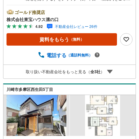
の方は「ご要望・ご質問欄」に希望日時をご記入くださ
い！●10:00～21:00はお電話でのお問い合わせがスムーズで
ゴールド推奨店
す。【Yahoo！ 不動産キャンペーン対象店舗】当店で物件
株式会社東宝ハウス溝の口
を成約するとPayPayポイントがもらえる「Yahoo！不動産
4.92
不動産会社レビュー 26件
物件ご成約キャンペーン」の対象になります。「資料をも
らう」「見学予約をする」ボタンからお問い合わせくださ
資料をもらう
（無料）
い。※必ずYahoo！ JAPAN IDでログインしてください。※P
ayPayポイントは出金と譲渡はできません。たくさんのお
客様からのお言葉に感謝してこれからも楽しく素敵なお家
電話する
（通話料無料）
探しをお約束します。お家探しを始めてみようと思われた
らまずは、お気軽に東宝ハウス溝の口に相談してみません
取り扱い不動産会社をもっと見る（
全
3
社
）
か？何も決まっていなくて大丈夫！まずはお客様の夢をお
聞かせ下さい！未来の「不安」を「安心」に変える「未来
カレンダー」もご来店時に好評です。スタッフ一同いつで
川崎市多摩区西生田5丁目
もお客様のお問合せをお待ちしております。