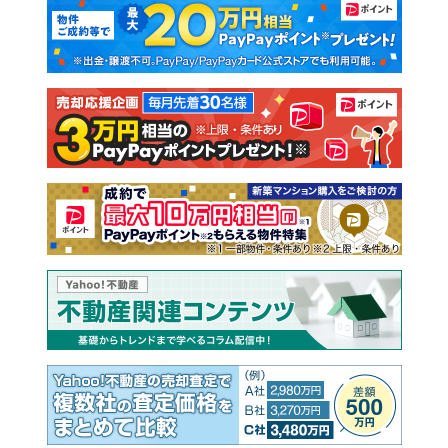
新築マンション
中古マンション
新築一戸建て
中古一戸建て
注文住宅
土地
売却査定