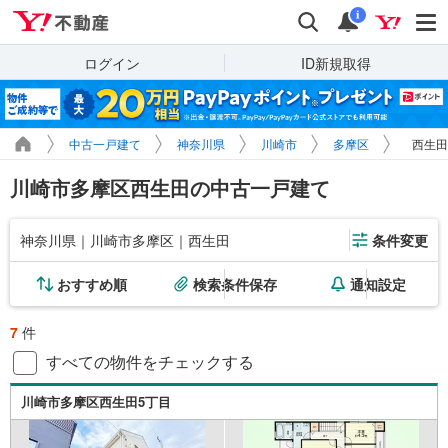
Yahoo!不動産
検索
通知
i
ログイン
ID新規取得
中古一戸建て
神奈川県
川崎市
多摩区
西生田
川崎市多摩区西生田の中古一戸建て
神奈川県｜川崎市多摩区｜西生田
条件変更
おすすめ順
検索条件保存
通知設定
7
件
すべての物件をチェックする
川崎市多摩区西生田5丁目