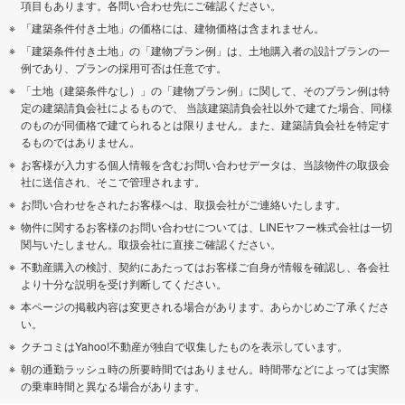
項目もあります。各問い合わせ先にご確認ください。
「建築条件付き土地」の価格には、建物価格は含まれません。
「建築条件付き土地」の「建物プラン例」は、土地購入者の設計プランの一
例であり、プランの採用可否は任意です。
「土地（建築条件なし）」の「建物プラン例」に関して、そのプラン例は特
定の建築請負会社によるもので、 当該建築請負会社以外で建てた場合、同様
のものが同価格で建てられるとは限りません。また、建築請負会社を特定す
るものではありません。
お客様が入力する個人情報を含むお問い合わせデータは、当該物件の取扱会
社に送信され、そこで管理されます。
お問い合わせをされたお客様へは、取扱会社がご連絡いたします。
物件に関するお客様のお問い合わせについては、LINEヤフー株式会社は一切
関与いたしません。取扱会社に直接ご確認ください。
不動産購入の検討、契約にあたってはお客様ご自身が情報を確認し、各会社
より十分な説明を受け判断してください。
本ページの掲載内容は変更される場合があります。あらかじめご了承くださ
い。
クチコミはYahoo!不動産が独自で収集したものを表示しています。
朝の通勤ラッシュ時の所要時間ではありません。時間帯などによっては実際
の乗車時間と異なる場合があります。