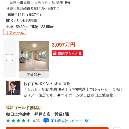
小田急小田原線 「百合ケ丘」駅 徒歩19分
神奈川県川崎市多摩区西生田5丁目
1989年10月（築37年）
5DK＋S / 地上2階建
土地
159.39m
/
建物
122.55m
2
2
リフォーム
3,097万円
成約でもらえる
画像
33
枚
おすすめポイント
郷原 直樹
「百合丘」駅徒歩約19分！全室6帖以上でゆったりくつろげ
るリノベ住居です。◆マイホーム探しは朝日土地建物
（株） 登戸店まで◇◆創業42周年の朝日土地建物グルー
プで購入後も安心◆◇地域密着！購入だけでなくご売却も
ゴールド推奨店
しっかりとサポートします！◇◆【朝日土地建物 登戸支
朝日土地建物 登戸支店 営業1課
店】イチ押しポイント！◆◇【多摩区西生田5丁目】■「百
4.93
不動産会社レビュー 15件
合丘」駅徒歩19分！駅前にスーパーやコンビニがあるの