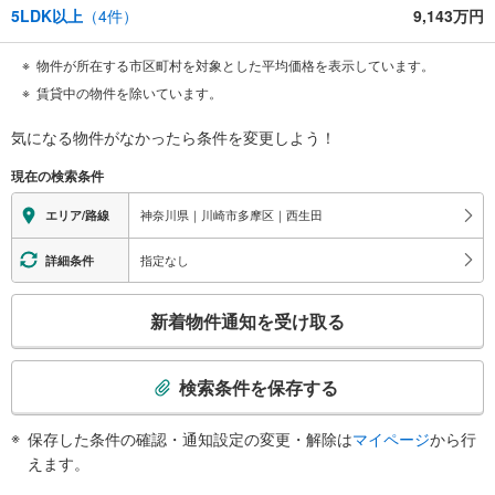
5LDK以上
（
4
件）
9,143万円
物件が所在する市区町村を対象とした平均価格を表示しています。
賃貸中の物件を除いています。
気になる物件がなかったら
条件を変更しよう！
現在の検索条件
神奈川県｜川崎市多摩区｜西生田
エリア/路線
指定なし
詳細条件
こ
新着物件通知を受け取る
の
検
索
検索条件を保存する
条
件
保存した条件の確認・通知設定の変更・解除は
マイページ
から行
で
えます。
通