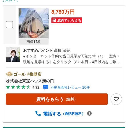
8,780万円
成約でもらえる
画像
14
枚
おすすめポイント
高橋 留美
●インターネット予約で当日見学が可能です（1）［室内・
現地を見学する］をクリック（2）本日～4日以内をご希望
の方は「ご要望・ご質問欄」に希望日時をご記入くださ
い！●10:00～21:00はお電話でのお問い合わせがスムーズで
ゴールド推奨店
す。【Yahoo！ 不動産キャンペーン対象店舗】当店で物件
株式会社東宝ハウス溝の口
を成約するとPayPayポイントがもらえる「Yahoo！不動産
4.92
不動産会社レビュー 26件
物件ご成約キャンペーン」の対象になります。「資料をも
らう」「見学予約をする」ボタンからお問い合わせくださ
資料をもらう
（無料）
い。※必ずYahoo！ JAPAN IDでログインしてください。※P
ayPayポイントは出金と譲渡はできません。たくさんのお
客様からのお言葉に感謝してこれからも楽しく素敵なお家
電話する
（通話料無料）
探しをお約束します。お家探しを始めてみようと思われた
らまずは、お気軽に東宝ハウス溝の口に相談してみません