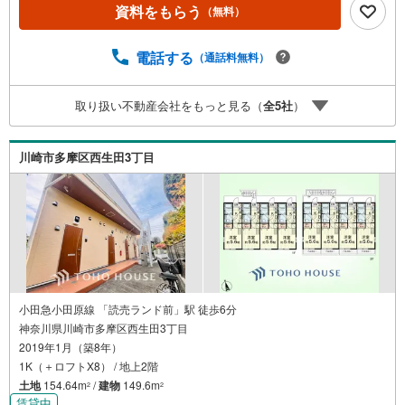
で、日々の生活も楽々！■閑静な住宅街に位置し、利便性と
資料をもらう
（無料）
調和がとれた憩いの住環境！建物は内外装フルリフォーム
を実施予定です。■各室6帖以上＋収納付きで開放感を感じ
て頂ける間取！全室南向きで日の光も降り注ぐ明るい住ま
電話する
（通話料無料）
いです。☆土日に限らず平日いつでもご案内できます♪住
宅ローン・お住み替えのご相談も無料です。お電話・イン
取り扱い不動産会社をもっと見る（
全
5
社
）
ターネットからお気軽にお問い合わせください！◆朝日土
地建物（株） 登戸支店◆
川崎市多摩区西生田3丁目
小田急小田原線 「読売ランド前」駅 徒歩6分
神奈川県川崎市多摩区西生田3丁目
2019年1月（築8年）
1K（＋ロフトX8） / 地上2階
土地
154.64m
/
建物
149.6m
2
2
賃貸中