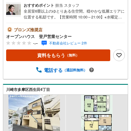
おすすめポイント
担当 スタッフ
全居室6畳以上のゆとりある住空間。穏やかな低層エリアに
位置する私邸です。【営業時間 10:00～21:00】※水曜定休
上記時間はお電話が繋がりやすくなっております。ぜひお
気軽にご連絡ください！現地を見学される場合は「室内・
ブロンズ推奨店
現地を見学する（無料）」ボタンよりご希望の日時をご記
オープンハウス 登戸営業センター
入いただけますとスムーズにご案内が可能です。◎現地の
-.--
不動産会社レビュー 2件
ご案内について・平日や夜遅い時間帯もご案内が可能 ※定
休日を除く・経験豊富なスタッフが物件詳細を丁寧にご説
資料をもらう
（無料）
明いたします。・車でご自宅や最寄り駅等、ご指定の場所
まで送迎します。・チャイルドシートのご用意ございま
す。◎個別FP相談会 無料物件のご紹介だけでなく住宅ロ
電話する
（通話料無料）
ーン・資金のご相談、まずは家探しについて話を聞きたい
という方も大歓迎です！年間8000棟以上の限定物件を発表
しているオープンハウスだから出会える物件が多数ござい
川崎市多摩区西生田4丁目
ます。ぜひお気軽にご連絡・ご相談ください！※限定物件:
当社のみ、もしくは当社を含めた数社でのみご紹介可能な
オープンハウス・ディベロップメントの物件