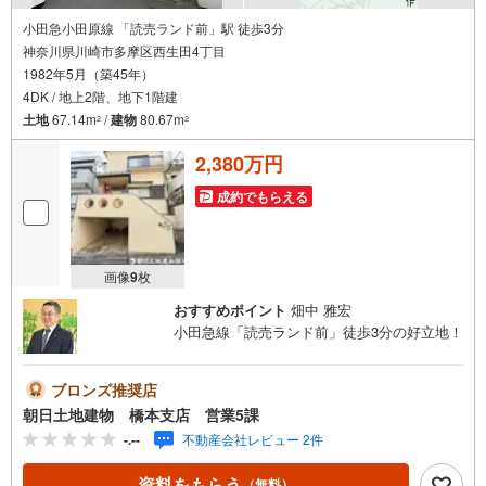
小田急小田原線 「読売ランド前」駅 徒歩3分
神奈川県川崎市多摩区西生田4丁目
1982年5月（築45年）
4DK / 地上2階、地下1階建
土地
67.14m
/
建物
80.67m
2
2
2,380万円
成約でもらえる
画像
9
枚
おすすめポイント
畑中 雅宏
小田急線「読売ランド前」徒歩3分の好立地！
ブロンズ推奨店
朝日土地建物 橋本支店 営業5課
-.--
不動産会社レビュー 2件
資料をもらう
（無料）