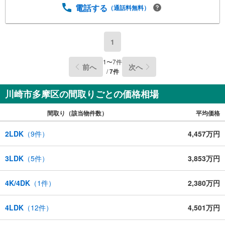
電話する
（通話料無料）
1
1
〜
7
件
前へ
次へ
/
7
件
川崎市多摩区の間取りごとの価格相場
間取り（該当物件数）
平均価格
2LDK
（
9
件）
4,457万円
3LDK
（
5
件）
3,853万円
4K/4DK
（
1
件）
2,380万円
4LDK
（
12
件）
4,501万円