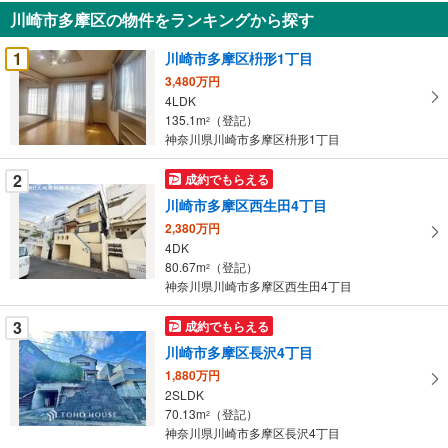
知
川崎市多摩区の物件をランキングから探す
を
受
1
川崎市多摩区枡形1丁目
け
3,480万円
取
4LDK
る
135.1m
（登記）
2
・
神奈川県川崎市多摩区枡形1丁目
条
2
成約でもらえる
件
を
川崎市多摩区西生田4丁目
マ
2,380万円
イ
4DK
80.67m
（登記）
ペ
2
神奈川県川崎市多摩区西生田4丁目
ー
ジ
3
成約でもらえる
に
川崎市多摩区長沢4丁目
保
1,880万円
存
2SLDK
す
70.13m
（登記）
2
る
神奈川県川崎市多摩区長沢4丁目