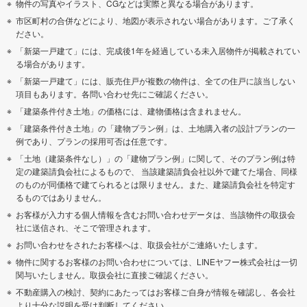
物件の写真やイラスト、CGなどは実際と異なる場合があります。
市区町村の合併などにより、地図が表示されない場合があります。ご了承く
ださい。
「新築一戸建て」には、完成後1年を経過している未入居物件が掲載されてい
る場合があります。
「新築一戸建て」には、販売住戸が複数の物件は、全ての住戸に該当しない
項目もあります。各問い合わせ先にご確認ください。
「建築条件付き土地」の価格には、建物価格は含まれません。
「建築条件付き土地」の「建物プラン例」は、土地購入者の設計プランの一
例であり、プランの採用可否は任意です。
「土地（建築条件なし）」の「建物プラン例」に関して、そのプラン例は特
定の建築請負会社によるもので、 当該建築請負会社以外で建てた場合、同様
のものが同価格で建てられるとは限りません。また、建築請負会社を特定す
るものではありません。
お客様が入力する個人情報を含むお問い合わせデータは、当該物件の取扱会
社に送信され、そこで管理されます。
お問い合わせをされたお客様へは、取扱会社がご連絡いたします。
物件に関するお客様のお問い合わせについては、LINEヤフー株式会社は一切
関与いたしません。取扱会社に直接ご確認ください。
不動産購入の検討、契約にあたってはお客様ご自身が情報を確認し、各会社
より十分な説明を受け判断してください。