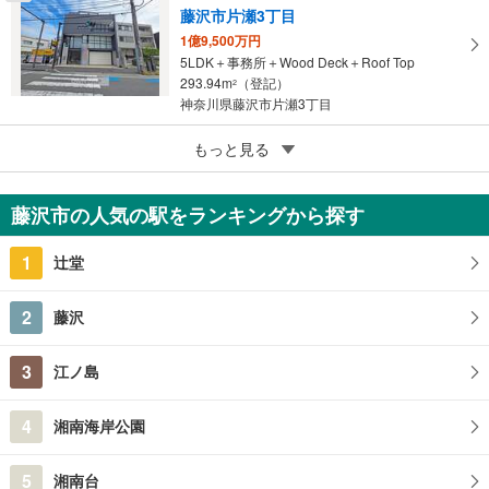
藤沢市片瀬3丁目
1億9,500万円
5LDK＋事務所＋Wood Deck＋Roof Top
293.94m
（登記）
2
神奈川県藤沢市片瀬3丁目
4
もっと見る
成約でもらえる
藤沢市大鋸
1億800万円
藤沢市の人気の駅をランキングから探す
8SLDK
226.29m
2
1
辻堂
神奈川県藤沢市大鋸
2
藤沢
3
江ノ島
4
湘南海岸公園
5
湘南台