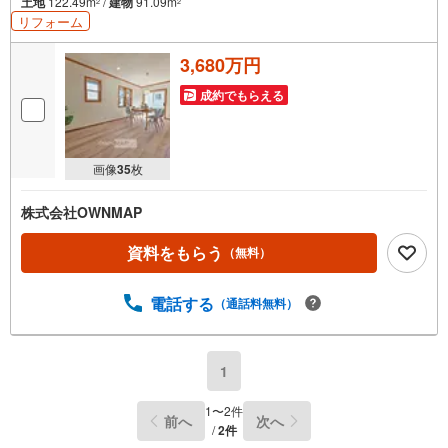
土地
122.49m
/
建物
91.09m
2
2
リフォーム
3,680万円
成約でもらえる
画像
35
枚
株式会社OWNMAP
資料をもらう
（無料）
電話する
（通話料無料）
1
1
〜
2
件
前へ
次へ
/
2
件