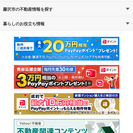
藤沢市の不動産情報を探す
路線・駅から探す
地域から探す
暮らしのお役立ち情報
不動産・住宅
賃貸住宅
通勤・通学時間から探す
地図から探す
マンションカタログ
教えて！住まいの先生
新築マンション
中古マンション
新築一戸建て
中古一戸建て
注文住宅
土地
売却査定