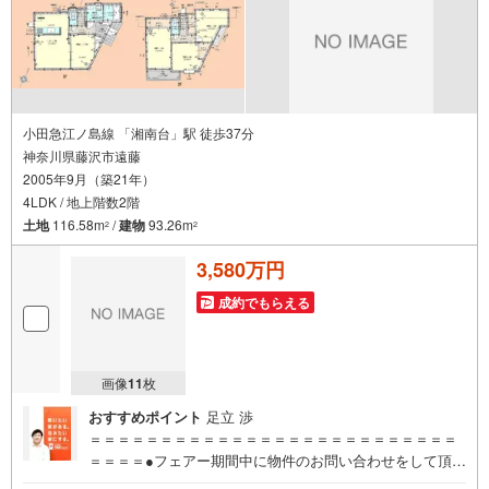
小田急江ノ島線 「湘南台」駅 徒歩37分
神奈川県藤沢市遠藤
2005年9月（築21年）
4LDK / 地上階数2階
土地
116.58m
/
建物
93.26m
2
2
3,580万円
成約でもらえる
画像
11
枚
おすすめポイント
足立 渉
＝＝＝＝＝＝＝＝＝＝＝＝＝＝＝＝＝＝＝＝＝＝＝＝＝＝
＝＝＝＝●フェアー期間中に物件のお問い合わせをして頂い
たお客様にギフトカード1000円分プレゼント♪●ご案内に参