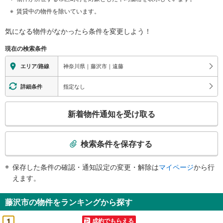
賃貸中の物件を除いています。
気になる物件がなかったら
条件を変更しよう！
現在の検索条件
神奈川県｜藤沢市｜遠藤
エリア/路線
指定なし
詳細条件
こ
新着物件通知を受け取る
の
検
索
検索条件を保存する
条
件
保存した条件の確認・通知設定の変更・解除は
マイページ
から行
で
えます。
通
知
藤沢市の物件をランキングから探す
を
受
1
成約でもらえる