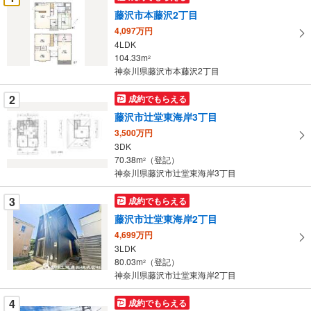
け
藤沢市本藤沢2丁目
取
4,097万円
る
4LDK
・
104.33m
2
条
神奈川県藤沢市本藤沢2丁目
件
を
2
成約でもらえる
マ
藤沢市辻堂東海岸3丁目
イ
3,500万円
ペ
3DK
ー
70.38m
（登記）
2
神奈川県藤沢市辻堂東海岸3丁目
ジ
に
3
成約でもらえる
保
藤沢市辻堂東海岸2丁目
存
す
4,699万円
3LDK
る
80.03m
（登記）
2
神奈川県藤沢市辻堂東海岸2丁目
4
成約でもらえる