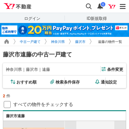
Yahoo!不動産
検索
通知
i
ログイン
ID新規取得
中古一戸建て
神奈川県
藤沢市
遠藤の物件一覧
藤沢市遠藤の中古一戸建て
神奈川県｜藤沢市｜遠藤
条件変更
おすすめ順
検索条件保存
通知設定
2
件
すべての物件をチェックする
藤沢市遠藤