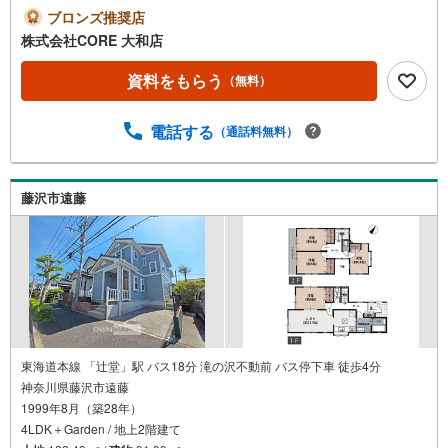
加して頂いたお客様にはギフトカード4000円分プレゼント
ブロンズ推奨店
♪合計5000円分プレゼント♪お得に不動産を探しましょう♪
株式会社CORE 大和店
（お名前・ご住所・お ・メールアドレス必須）※詳細は当
社営業スタッフまでお問い合わせください。【営業時間 9:
資料をもらう
（無料）
30-20:00】年中無休（※年末年始除く）上記時間はお電話が
繋がりやすくなっております。ぜひお気軽にご連絡下さ
電話する
（通話料無料）
い！現地を見学される場合は「室内・現地を見学する（無
料）」ボタンよりご希望の日時をご記入いただけますとス
ムーズにご案内が可能です。＝＝＝＝＝＝＝＝＝＝＝＝＝
＝＝＝＝＝＝＝＝＝＝＝＝＝＝＝＝＝
藤沢市遠藤
東海道本線 「辻堂」駅 バス18分 滝の沢不動前 バス停下車 徒歩4分
神奈川県藤沢市遠藤
1999年8月（築28年）
4LDK＋Garden / 地上2階建て