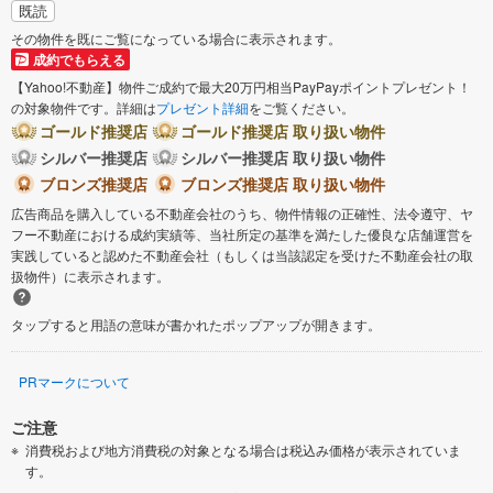
既読
その物件を既にご覧になっている場合に表示されます。
成約でもらえる
【Yahoo!不動産】物件ご成約で最大20万円相当PayPayポイントプレゼント！
の対象物件です。詳細は
プレゼント詳細
をご覧ください。
ゴールド推奨店
ゴールド推奨店 取り扱い物件
シルバー推奨店
シルバー推奨店 取り扱い物件
ブロンズ推奨店
ブロンズ推奨店 取り扱い物件
広告商品を購入している不動産会社のうち、物件情報の正確性、法令遵守、ヤ
フー不動産における成約実績等、当社所定の基準を満たした優良な店舗運営を
実践していると認めた不動産会社（もしくは当該認定を受けた不動産会社の取
扱物件）に表示されます。
タップすると用語の意味が書かれたポップアップが開きます。
PRマークについて
ご注意
消費税および地方消費税の対象となる場合は税込み価格が表示されていま
す。