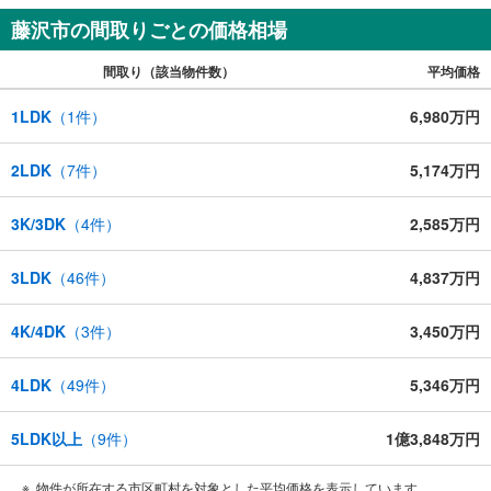
藤沢市の間取りごとの価格相場
間取り（該当物件数）
平均価格
1LDK
（
1
件）
6,980万円
2LDK
（
7
件）
5,174万円
3K/3DK
（
4
件）
2,585万円
3LDK
（
46
件）
4,837万円
4K/4DK
（
3
件）
3,450万円
4LDK
（
49
件）
5,346万円
5LDK以上
（
9
件）
1億3,848万円
物件が所在する市区町村を対象とした平均価格を表示しています。