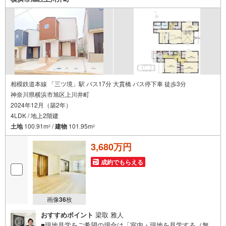
相模鉄道本線 「三ツ境」駅 バス17分 大貫橋 バス停下車 徒歩3分
神奈川県横浜市旭区上川井町
2024年12月（築2年）
4LDK / 地上2階建
土地
100.91m
/
建物
101.95m
2
2
3,680万円
成約でもらえる
画像
36
枚
おすすめポイント
梁取 雅人
■現地見学をご希望の場合は「室内・現地を見学する（無