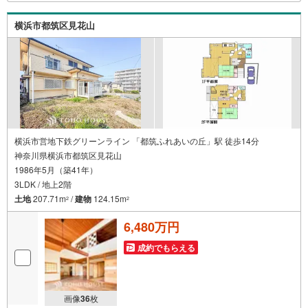
な部分を明確にしていきませんか？？ --------------
横浜市都筑区見花山
横浜市営地下鉄グリーンライン 「都筑ふれあいの丘」駅 徒歩14分
神奈川県横浜市都筑区見花山
1986年5月（築41年）
3LDK / 地上2階
土地
207.71m
/
建物
124.15m
2
2
6,480万円
成約でもらえる
画像
36
枚