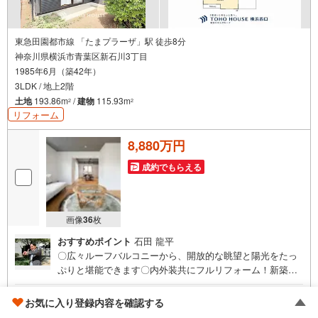
のものとなります。金利情勢により表記の返済額と異なる場合がありま
す。
ーーーーーーーーーーーーーーーーーーーーーーーーー
東急田園都市線 「たまプラーザ」駅 徒歩8分
神奈川県横浜市青葉区新石川3丁目
1985年6月（築42年）
3LDK / 地上2階
土地
193.86m
/
建物
115.93m
2
2
リフォーム
8,880万円
成約でもらえる
画像
36
枚
おすすめポイント
石田 龍平
〇広々ルーフバルコニーから、開放的な眺望と陽光をたっ
ぷりと堪能できます〇内外装共にフルリフォーム！新築の
ように美しく生まれ変わったお住まい〇生活利便施設が整
った閑静な住宅街で快適な毎日ーーーーYahoo！ 不動産キ
ゴールド推奨店
お気に入り登録内容を確認する
ャンペーン対象店舗ーーーー当店で物件を成約するとPayP
株式会社東宝ハウス横浜西口