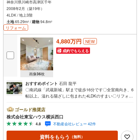
神奈川県川崎市高津区千年
などなど、住宅購入はわからないことばかり・・・。
2008年2月（築19年）
ご安心ください!!
4LDK / 地上3階
お力になれる事がございましたら、誠心誠意 お手伝いをさせていただきま
土地
65.29m
/
建物
94.8m
2
2
す。
リフォーム
【ベンハウス】にお任せ下さい！
4,880万円
NEW
成約でもらえる
画像
36
枚
おすすめポイント
石田 龍平
〇南武線「武蔵新城」駅まで徒歩16分です〇全室南向き、6
帖以上。溢れる陽ざしに包まれた4LDKのすまい〇リフォー
ムで仕様や設備が一新されましたーーーーYahoo！ 不動産
キャンペーン対象店舗ーーーー当店で物件を成約するとPa
ゴールド推奨店
yPayボーナスライトがもらえる「Yahoo！ 不動産 物件ご
株式会社東宝ハウス横浜西口
成約キャンペーン」の対象になります。「資料をもらう」
4.8
不動産会社レビュー 42件
「見学予約をする」ボタンからお問い合わせください。※必
ずYahoo！ JAPAN IDでログインしてください。※PayPay
資料をもらう
（無料）
ボーナスライトは出金と譲渡はできません。有効期限は付