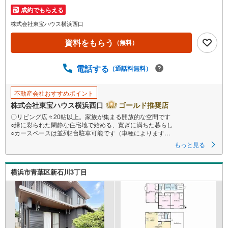
イ
成約でもらえる
ペ
株式会社東宝ハウス横浜西口
ー
ジ
資料をもらう
（無料）
に
保
電話する
（通話料無料）
存
す
る
不動産会社おすすめポイント
株式会社東宝ハウス横浜西口
ゴールド推奨店
〇リビング広々20帖以上。家族が集まる開放的な空間です
○緑に彩られた閑静な住宅地で始める、寛ぎに満ちた暮らし
○カースペースは並列2台駐車可能です（車種によります
ーーーーYahoo！ 不動産キャンペーン対象店舗ーーーー
もっと見る
当店で物件を成約するとPayPayボーナスライトがもらえる
「Yahoo！ 不動産 物件ご成約キャンペーン」の対象になります。
「資料をもらう」「見学予約をする」ボタンからお問い合わせください。
横浜市青葉区新石川3丁目
※必ずYahoo！ JAPAN IDでログインしてください。
※PayPayボーナスライトは出金と譲渡はできません。有効期限は付与日か
ら60日です。
ーーーーーーーーーーーーーーーーーーーーーーーーーー
紹介金融機関/都市銀行
利率/年利 0.95％（変動金利）
※上記金利は 2026年8月時点 のものであり、実際の適用金利は融資実行時