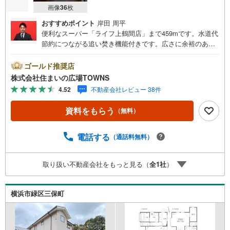
画像
36
枚
おすすめポイント
岸田 周平
便利なスーパー「ライフ上鶴間店」まで459mです。水道代
節約につながる追い焚き機能付きです。広さに余裕のある
お風呂なので体の大きい方にもゆとりがありおすすめで
す。複層ガラスは、冷暖房効率アップで節約に貢献できま
ゴールド推奨店
す。築浅物件になっているため、内外装にこだわりのある
株式会社住まいの広場TOWNS
方にもおすすめです。TVインターホン付きでお子様のお留
4.52
不動産会社レビュー 38件
守番も安心です。建物面積91.73平米もあるので有効活用し
ましょう。【年中無休/9:00～21:00】人気物件は特にお問
資料をもらう
（無料）
い合わせが集中するため、お早めにお電話下さい。「室
内・現地を見学する」ボタンよりご予約頂くとご見学がス
ムーズです。■その他、各種ご相談も承っております。○住
電話する
（通話料無料）
宅ローンのご相談○ライフプランのシミュレーション■住ま
いの広場TOWNSからお客様へ経験豊富なスタッフが親身に
取り扱い不動産会社をもっと見る（
全
1
社
）
なってお客様に合った物件をご紹介させて頂きます！ /他社
様掲載物件も併せてご紹介可能ですのでお気軽にお問い合
わせ下さい♪駐車場もございますので、お車でのお越しも
横浜市緑区三保町
大歓迎です！