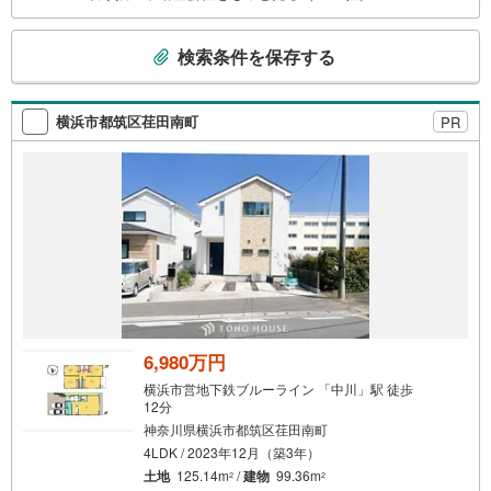
ーーーー
こ
検索条件を保存する
の
検
索
横浜市都筑区荏田南町
PR
条
件
で
通
知
を
受
け
取
る
6,980万円
・
横浜市営地下鉄ブルーライン 「中川」駅 徒歩
条
12分
件
神奈川県横浜市都筑区荏田南町
を
4LDK / 2023年12月（築3年）
マ
土地
125.14m
/
建物
99.36m
2
2