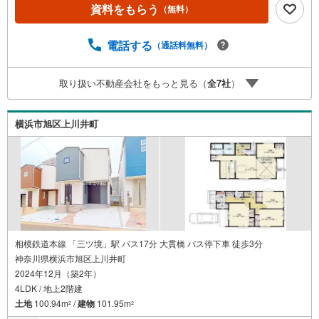
る【丁寧な資金アドバイス】【ファイナンシャルプラン提
資料をもらう
（無料）
案書の作成】を随時行っております。意外に知らないお客
様が多い【定年時の住宅ローン残高】【住宅購入者だけが
加入できる無料の生命保険】【13年間もらえる、国からの
電話する
（通話料無料）
特別ボーナス】これから多くなる【教育費】住宅を買った
後から始まる【住宅ローン返済】65歳以上から必要になる
取り扱い不動産会社をもっと見る（
全
7
社
）
【老後の費用負担】住宅探しの【このタイミング】で不安
な部分を明確にしていきませんか？？ --------------
横浜市旭区上川井町
相模鉄道本線 「三ツ境」駅 バス17分 大貫橋 バス停下車 徒歩3分
神奈川県横浜市旭区上川井町
2024年12月（築2年）
4LDK / 地上2階建
土地
100.94m
/
建物
101.95m
2
2