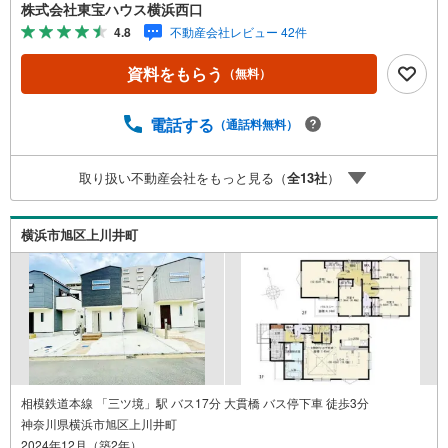
ャンペーン対象店舗ーーーー当店で物件を成約するとPayP
株式会社東宝ハウス横浜西口
ayボーナスライトがもらえる「Yahoo！ 不動産 物件ご成約
4.8
不動産会社レビュー 42件
キャンペーン」の対象になります。「資料をもらう」「見
学予約をする」ボタンからお問い合わせください。※必ずY
資料をもらう
（無料）
ahoo！ JAPAN IDでログインしてください。※PayPayボー
ナスライトは出金と譲渡はできません。有効期限は付与日
から60日です。ーーーーーーーーーーーーーーーーーーー
電話する
（通話料無料）
ーーーーーーー紹介金融機関/都市銀行利率/年利 0.95％
（変動金利）※上記金利は 2026年8月時点 のものであり、
取り扱い不動産会社をもっと見る（
全
13
社
）
実際の適用金利は融資実行時のものとなります。金利情勢
により表記の返済額と異なる場合があります。ーーーーー
ーーーーーーーーーーーーーーーーーーーー
横浜市旭区上川井町
相模鉄道本線 「三ツ境」駅 バス17分 大貫橋 バス停下車 徒歩3分
神奈川県横浜市旭区上川井町
2024年12月（築2年）