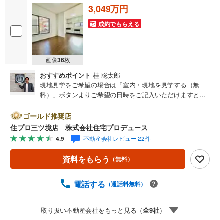
3,049万円
成約でもらえる
画像
36
枚
おすすめポイント
桂 聡太郎
現地見学をご希望の場合は「室内・現地を見学する（無
料）」ボタンよりご希望の日時をご記入いただけますとス
ムーズにご案内が可能です。 住プロは、瀬谷区・旭区・泉
区・戸塚区・保土ケ谷区・大和市の不動産売買専門会社で
ゴールド推奨店
す！ 最新物件情報や当社限定の物件情報も多数ご用意！お
住プロ三ツ境店 株式会社住宅プロデュース
気軽にお問合せ下さい!! -------------- 弊社独自の住宅ローン提
4.9
不動産会社レビュー 22件
案システム 弊社ではファイナンシャル専門スタッフによる
【丁寧な資金アドバイス】【ファイナンシャルプラン提案
資料をもらう
（無料）
書の作成】を随時行っております。意外に知らないお客様
が多い【定年時の住宅ローン残高】【住宅購入者だけが加
入できる無料の生命保険】【13年間もらえる、国からの特
電話する
（通話料無料）
別ボーナス】これから多くなる【教育費】住宅を買った後
から始まる【住宅ローン返済】65歳以上から必要になる
取り扱い不動産会社をもっと見る（
全
9
社
）
【老後の費用負担】住宅探しの【このタイミング】で不安