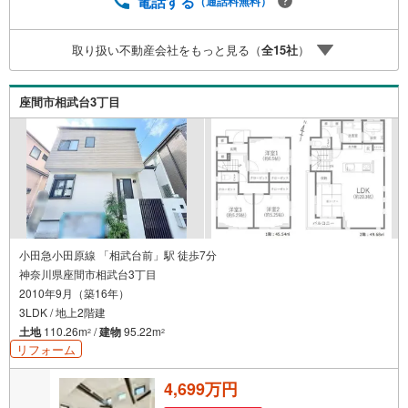
電話する
（通話料無料）
る無料の生命保険】【13年間もらえる、国からの特別ボー
ナス】これから多くなる【教育費】住宅を買った後から始
取り扱い不動産会社をもっと見る（
全
15
社
）
まる【住宅ローン返済】65歳以上から必要になる【老後の
費用負担】住宅探しの【このタイミング】で不安な部分を
明確にしていきませんか？？ --------------
座間市相武台3丁目
小田急小田原線 「相武台前」駅 徒歩7分
神奈川県座間市相武台3丁目
2010年9月（築16年）
3LDK / 地上2階建
土地
110.26m
/
建物
95.22m
2
2
リフォーム
4,699万円