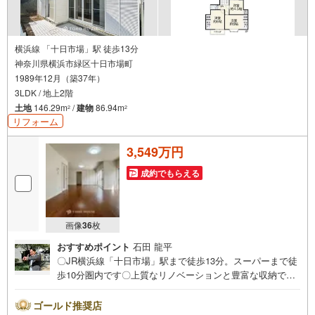
横浜線 「十日市場」駅 徒歩13分
神奈川県横浜市緑区十日市場町
1989年12月（築37年）
3LDK / 地上2階
土地
146.29m
/
建物
86.94m
2
2
リフォーム
3,549万円
成約でもらえる
画像
36
枚
おすすめポイント
石田 龍平
〇JR横浜線「十日市場」駅まで徒歩13分。スーパーまで徒
歩10分圏内です〇上質なリノベーションと豊富な収納で快
適な生活空間に〇食洗機や浴室乾燥機など生活を快適にし
てくれる設備も充実していますーーーーYahoo！ 不動産キ
ゴールド推奨店