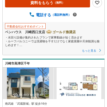
資料をもらう
（無料）
電話する
（通話料無料）
不動産会社おすすめポイント
ベンハウス 川崎西口支店
ゴールド推奨店
・水回り設備が集約されたプランで家事動線が短く済みます
・ルーフバルコニーでは洗濯物を干すだけでなく家庭菜園や天体観測も愉
しめます！
・床暖房標準設置
もっと見る
・武蔵小杉・元住吉・平間の3駅利用可能
■ご見学をご希望のお客様、平日・休日問わず ご対応させていただきます。
川崎市高津区千年
■また、オンライン案内・相談などにも対応しております。
どうぞ お気軽にご連絡下さい。
その他にも・・・
●「この物件以外にも何件か一緒に物件を見てみたい」
●「私はローンいくら借りられるのだろう？」
●「買替えなので、自宅がいくらで売却できるか知りたい」
●「車のローンがあるけど大丈夫かな？」
●「頭金は、どれくらいないと買えないの？」
●「自営業者はローン通りにくいって本当？」
南武線 「武蔵新城」駅 徒歩16分