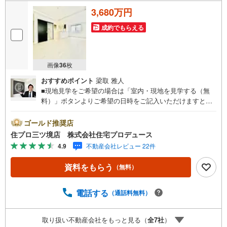
3,680万円
成約でもらえる
画像
36
枚
おすすめポイント
梁取 雅人
■現地見学をご希望の場合は「室内・現地を見学する（無
料）」ボタンよりご希望の日時をご記入いただけますとス
ムーズにご案内が可能です。■ 住プロは、瀬谷区・旭区・
泉区・戸塚区・保土ケ谷区・大和市の不動産売買専門会社
ゴールド推奨店
です！ 最新物件情報や当社限定の物件情報も多数ご用意！
住プロ三ツ境店 株式会社住宅プロデュース
お気軽にお問合せ下さい!! -------------- 弊社独自の住宅ローン
4.9
不動産会社レビュー 22件
提案システム 弊社ではファイナンシャル専門スタッフによ
る【丁寧な資金アドバイス】【ファイナンシャルプラン提
資料をもらう
（無料）
案書の作成】を随時行っております。意外に知らないお客
様が多い【定年時の住宅ローン残高】【住宅購入者だけが
加入できる無料の生命保険】【13年間もらえる、国からの
電話する
（通話料無料）
特別ボーナス】これから多くなる【教育費】住宅を買った
後から始まる【住宅ローン返済】65歳以上から必要になる
取り扱い不動産会社をもっと見る（
全
7
社
）
【老後の費用負担】住宅探しの【このタイミング】で不安