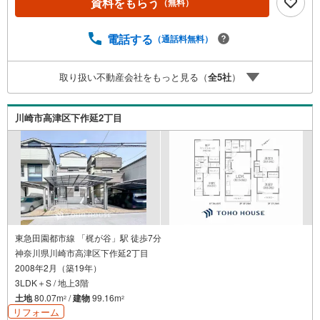
資料をもらう
（無料）
してください。※PayPayボーナスライトは出金と譲渡はで
きません。有効期限は付与日から60日です。ーーーーーー
ーーーーーーーーーーーーーーーーーーーー紹介金融機関/
電話する
（通話料無料）
都市銀行利率/年利 0.95％（変動金利）※上記金利は 2026年
8月時点 のものであり、実際の適用金利は融資実行時のも
取り扱い不動産会社をもっと見る（
全
5
社
）
のとなります。金利情勢により表記の返済額と異なる場合
があります。ーーーーーーーーーーーーーーーーーーーー
ーーーーー
川崎市高津区下作延2丁目
東急田園都市線 「梶が谷」駅 徒歩7分
神奈川県川崎市高津区下作延2丁目
2008年2月（築19年）
3LDK＋S / 地上3階
土地
80.07m
/
建物
99.16m
2
2
リフォーム