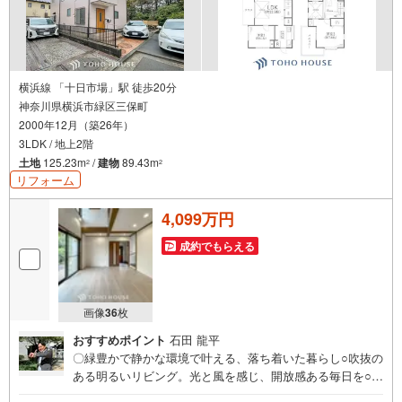
横浜線 「十日市場」駅 徒歩20分
神奈川県横浜市緑区三保町
2000年12月（築26年）
3LDK / 地上2階
土地
125.23m
/
建物
89.43m
2
2
リフォーム
4,099万円
成約でもらえる
画像
36
枚
おすすめポイント
石田 龍平
〇緑豊かで静かな環境で叶える、落ち着いた暮らし○吹抜の
ある明るいリビング。光と風を感じ、開放感ある毎日を○2
階居室にはワークスペース設置。収納も豊富で暮らしやす