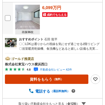
6,099万円
成約でもらえる
画像
36
枚
おすすめポイント
石田 龍平
〇〇LDKは通りからの視線を気にせず過ごせる2階リビング
〇浴室暖房乾燥機、食洗機などあると嬉しい設備も充実ー
ーーーYahoo！ 不動産キャンペーン対象店舗ーーーー当店
で物件を成約するとPayPayボーナスライトがもらえる「Y
ゴールド推奨店
ahoo！ 不動産 物件ご成約キャンペーン」の対象になりま
株式会社東宝ハウス横浜西口
す。「資料をもらう」「見学予約をする」ボタンからお問
4.8
不動産会社レビュー 42件
い合わせください。※必ずYahoo！ JAPAN IDでログインし
てください。※PayPayボーナスライトは出金と譲渡はでき
資料をもらう
（無料）
ません。有効期限は付与日から60日です。ーーーーーーー
ーーーーーーーーーーーーーーーーーーー紹介金融機関/都
市銀行利率/年利 0.95％（変動金利）※上記金利は 2026年8
電話する
（通話料無料）
月時点 のものであり、実際の適用金利は融資実行時のもの
となります。金利情勢により表記の返済額と異なる場合が
取り扱い不動産会社をもっと見る（
全
12
社
）
あります。ーーーーーーーーーーーーーーーーーーーーー