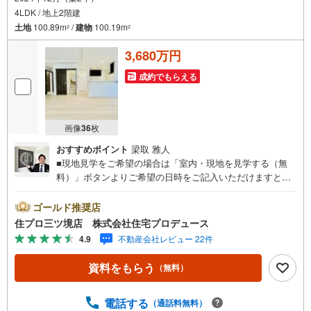
4LDK / 地上2階建
土地
100.89m
/
建物
100.19m
2
2
3,680万円
成約でもらえる
画像
36
枚
おすすめポイント
梁取 雅人
■現地見学をご希望の場合は「室内・現地を見学する（無
料）」ボタンよりご希望の日時をご記入いただけますとス
ムーズにご案内が可能です。■ 住プロは、瀬谷区・旭区・
泉区・戸塚区・保土ケ谷区・大和市の不動産売買専門会社
ゴールド推奨店
です！ 最新物件情報や当社限定の物件情報も多数ご用意！
住プロ三ツ境店 株式会社住宅プロデュース
お気軽にお問合せ下さい!! -------------- 弊社独自の住宅ローン
4.9
不動産会社レビュー 22件
提案システム 弊社ではファイナンシャル専門スタッフによ
る【丁寧な資金アドバイス】【ファイナンシャルプラン提
資料をもらう
（無料）
案書の作成】を随時行っております。意外に知らないお客
様が多い【定年時の住宅ローン残高】【住宅購入者だけが
加入できる無料の生命保険】【13年間もらえる、国からの
電話する
（通話料無料）