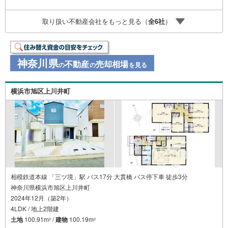
特別ボーナス】これから多くなる【教育費】住宅を買った
後から始まる【住宅ローン返済】65歳以上から必要になる
取り扱い不動産会社をもっと見る（
全
6
社
）
【老後の費用負担】住宅探しの【このタイミング】で不安
な部分を明確にしていきませんか？？ --------------
神奈川県
不動産
売却相場
の
の
を見る
横浜市旭区上川井町
相模鉄道本線 「三ツ境」駅 バス17分 大貫橋 バス停下車 徒歩3分
神奈川県横浜市旭区上川井町
2024年12月（築2年）
4LDK / 地上2階建
土地
100.91m
/
建物
100.19m
2
2