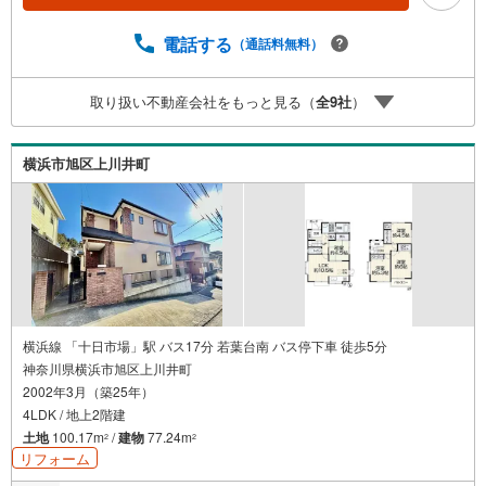
与日から60日です。ーーーーーーーーーーーーーーーーー
ーーーーーーーーー紹介金融機関/都市銀行利率/年利 0.9
電話する
（通話料無料）
5％（変動金利）※上記金利は 2026年8月時点 のものであ
り、実際の適用金利は融資実行時のものとなります。金利
取り扱い不動産会社をもっと見る（
全
9
社
）
情勢により表記の返済額と異なる場合があります。ーーー
ーーーーーーーーーーーーーーーーーーーーーー
横浜市旭区上川井町
横浜線 「十日市場」駅 バス17分 若葉台南 バス停下車 徒歩5分
神奈川県横浜市旭区上川井町
2002年3月（築25年）
4LDK / 地上2階建
土地
100.17m
/
建物
77.24m
2
2
リフォーム