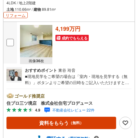
4LDK / 地上2階建
土地
110.66m
/
建物
89.81m
2
2
リフォーム
4,199万円
成約でもらえる
画像
36
枚
おすすめポイント
東谷 玲音
■現地見学をご希望の場合は「室内・現地を見学する（無
料）」ボタンよりご希望の日時をご記入いただけますとス
ムーズにご案内が可能です。■ 住プロは大和市・綾瀬市・
座間市エリアに強い！ 住プロは、大和市・綾瀬市・座間市
ゴールド推奨店
エリアの不動産売買専門会社です！最新物件情報や当社限
住プロ三ツ境店 株式会社住宅プロデュース
定で販売する物件情報も多数ございますので、お気軽にお
4.9
不動産会社レビュー 22件
問合せ下さい！ -------------- 弊社独自の住宅ローン提案シス
テム 弊社ではファイナンシャル専門スタッフによる【丁寧
資料をもらう
（無料）
な資金アドバイス】【ファイナンシャルプラン提案書の作
成】を随時行っております。意外に知らないお客様が多い
【定年時の住宅ローン残高】【住宅購入者だけが加入でき