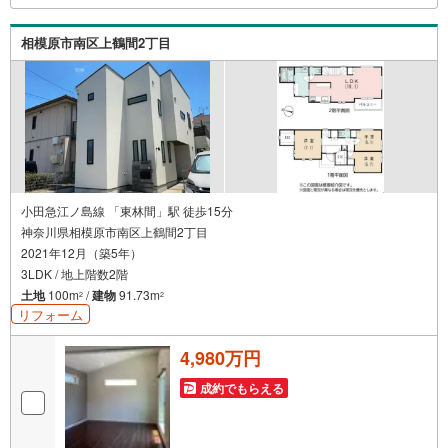
な部分を明確にしていきませんか？？ --------------
相模原市南区上鶴間2丁目
小田急江ノ島線 「東林間」駅 徒歩15分
神奈川県相模原市南区上鶴間2丁目
2021年12月（築5年）
3LDK / 地上階数2階
土地
100m
/
建物
91.73m
2
2
リフォーム
4,980万円
成約でもらえる