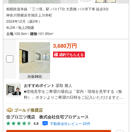
相模鉄道本線 「三ツ境」駅 バス17分 大貫橋 バス停下車 徒歩3分
神奈川県横浜市旭区上川井町
2024年12月（築2年）
4LDK / 地上2階建
土地
100.9m
/
建物
101.95m
2
2
3,680万円
成約でもらえる
画像
36
枚
おすすめポイント
梁取 雅人
■現地見学をご希望の場合は「室内・現地を見学する（無
料）」ボタンよりご希望の日時をご記入いただけますとス
ムーズにご案内が可能です。■ 住プロは、瀬谷区・旭区・
泉区・戸塚区・保土ケ谷区・大和市の不動産売買専門会社
ゴールド推奨店
です！ 最新物件情報や当社限定の物件情報も多数ご用意！
住プロ三ツ境店 株式会社住宅プロデュース
お気軽にお問合せ下さい!! -------------- 弊社独自の住宅ローン
4.9
不動産会社レビュー 22件
提案システム 弊社ではファイナンシャル専門スタッフによ