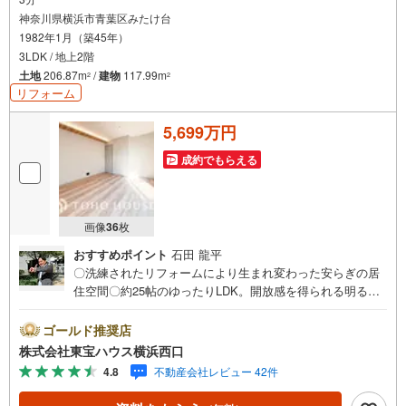
神奈川県横浜市青葉区みたけ台
1982年1月（築45年）
3LDK / 地上2階
土地
206.87m
/
建物
117.99m
2
2
リフォーム
5,699万円
成約でもらえる
画像
36
枚
おすすめポイント
石田 龍平
〇洗練されたリフォームにより生まれ変わった安らぎの居
住空間〇約25帖のゆったりLDK。開放感を得られる明るい
大空間〇陽射したっぷりのお庭でガーデニングも楽しめま
すーーーーYahoo！ 不動産キャンペーン対象店舗ーーーー
ゴールド推奨店
当店で物件を成約するとPayPayボーナスライトがもらえる
株式会社東宝ハウス横浜西口
「Yahoo！ 不動産 物件ご成約キャンペーン」の対象になり
4.8
不動産会社レビュー 42件
ます。「資料をもらう」「見学予約をする」ボタンからお
問い合わせください。※必ずYahoo！ JAPAN IDでログイン