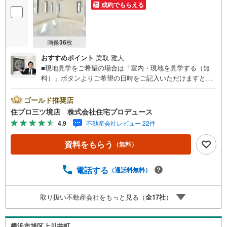
成約でもらえる
画像
36
枚
おすすめポイント
梁取 雅人
■現地見学をご希望の場合は「室内・現地を見学する（無
料）」ボタンよりご希望の日時をご記入いただけますとス
ムーズにご案内が可能です。■ 住プロは相鉄線に強い！ 住
プロは、相鉄線の不動産売買専門会社です！最新物件情報
ゴールド推奨店
や当社限定で販売する物件情報も多数ございますので、お
住プロ三ツ境店 株式会社住宅プロデュース
気軽にお問合せ下さい！ -------------- 弊社独自の住宅ローン
4.9
不動産会社レビュー 22件
提案システム 弊社ではファイナンシャル専門スタッフによ
る【丁寧な資金アドバイス】【ファイナンシャルプラン提
資料をもらう
（無料）
案書の作成】を随時行っております。意外に知らないお客
様が多い【定年時の住宅ローン残高】【住宅購入者だけが
加入できる無料の生命保険】【13年間もらえる、国からの
電話する
（通話料無料）
特別ボーナス】これから多くなる【教育費】住宅を買った
後から始まる【住宅ローン返済】65歳以上から必要になる
取り扱い不動産会社をもっと見る（
全
17
社
）
【老後の費用負担】住宅探しの【このタイミング】で不安
な部分を明確にしていきませんか？？ --------------
横浜市旭区上川井町