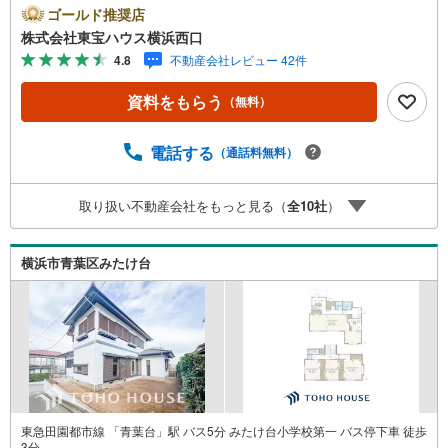
い間取り設計ーーーーYahoo！ 不動産キャンペーン対象店
ゴールド推奨店
舗ーーーー当店で物件を成約するとPayPayボーナスライト
株式会社東宝ハウス横浜西口
がもらえる「Yahoo！ 不動産 物件ご成約キャンペーン」の
4.8
不動産会社レビュー 42件
対象になります。「資料をもらう」「見学予約をする」ボ
タンからお問い合わせください。※必ずYahoo！ JAPAN ID
資料をもらう
（無料）
でログインしてください。※PayPayボーナスライトは出金
と譲渡はできません。有効期限は付与日から60日です。ー
ーーーーーーーーーーーーーーーーーーーーーーーーー紹
電話する
（通話料無料）
介金融機関/都市銀行利率/年利 0.95％（変動金利）※上記金
利は 2026年8月時点 のものであり、実際の適用金利は融資
取り扱い不動産会社をもっと見る（
全
10
社
）
実行時のものとなります。金利情勢により表記の返済額と
異なる場合があります。ーーーーーーーーーーーーーーー
ーーーーーーーーーー
横浜市青葉区みたけ台
東急田園都市線 「青葉台」駅 バス5分 みたけ台小学校第一 バス停下車 徒歩
3分