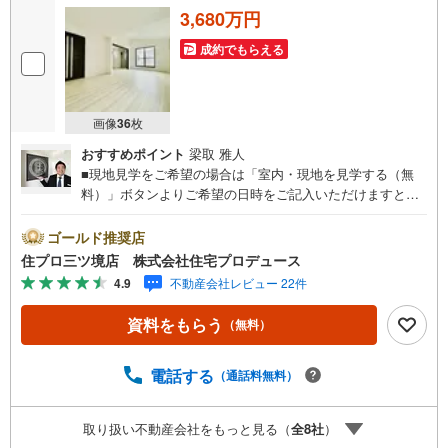
3,680万円
成約でもらえる
画像
36
枚
おすすめポイント
梁取 雅人
■現地見学をご希望の場合は「室内・現地を見学する（無
料）」ボタンよりご希望の日時をご記入いただけますとス
ムーズにご案内が可能です。■ 住プロは、瀬谷区・旭区・
泉区・戸塚区・保土ケ谷区・大和市の不動産売買専門会社
ゴールド推奨店
です！ 最新物件情報や当社限定の物件情報も多数ご用意！
住プロ三ツ境店 株式会社住宅プロデュース
お気軽にお問合せ下さい!! -------------- 弊社独自の住宅ローン
4.9
不動産会社レビュー 22件
提案システム 弊社ではファイナンシャル専門スタッフによ
る【丁寧な資金アドバイス】【ファイナンシャルプラン提
資料をもらう
（無料）
案書の作成】を随時行っております。意外に知らないお客
様が多い【定年時の住宅ローン残高】【住宅購入者だけが
加入できる無料の生命保険】【13年間もらえる、国からの
電話する
（通話料無料）
特別ボーナス】これから多くなる【教育費】住宅を買った
後から始まる【住宅ローン返済】65歳以上から必要になる
取り扱い不動産会社をもっと見る（
全
8
社
）
【老後の費用負担】住宅探しの【このタイミング】で不安