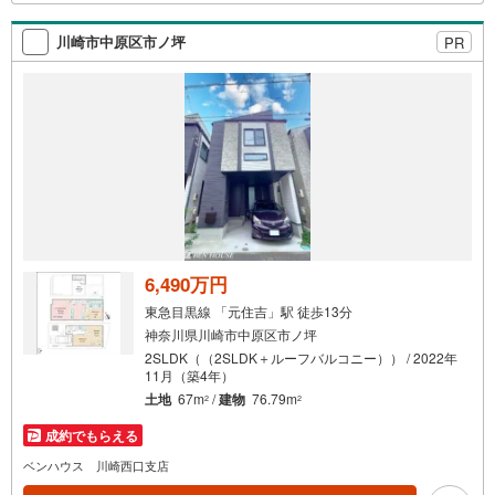
な部分を明確にしていきませんか？？ --------------
川崎市中原区市ノ坪
PR
6,490万円
東急目黒線 「元住吉」駅 徒歩13分
神奈川県川崎市中原区市ノ坪
2SLDK（（2SLDK＋ルーフバルコニー）） / 2022年
11月（築4年）
土地
67m
/
建物
76.79m
2
2
成約でもらえる
ベンハウス 川崎西口支店