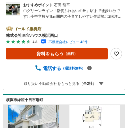
おすすめポイント
石田 龍平
〇グリーンライン「都筑ふれあいの丘」駅まで徒歩14分で
す〇小中学校が1km圏内の子育てしやすい住環境〇2階洋室
は防音室仕様のお部屋ですーーーーYahoo！ 不動産キャン
ペーン対象店舗ーーーー当店で物件を成約するとPayPayボ
ゴールド推奨店
ーナスライトがもらえる「Yahoo！ 不動産 物件ご成約キャ
株式会社東宝ハウス横浜西口
ンペーン」の対象になります。「資料をもらう」「見学予
4.8
不動産会社レビュー 42件
約をする」ボタンからお問い合わせください。※必ずYaho
o！ JAPAN IDでログインしてください。※PayPayボーナス
資料をもらう
（無料）
ライトは出金と譲渡はできません。有効期限は付与日から6
0日です。ーーーーーーーーーーーーーーーーーーーーーー
ーーーー紹介金融機関/都市銀行利率/年利 0.95％（変動金
電話する
（通話料無料）
利）※上記金利は 2026年8月時点 のものであり、実際の適
用金利は融資実行時のものとなります。金利情勢により表
取り扱い不動産会社をもっと見る（
全
2
社
）
記の返済額と異なる場合があります。ーーーーーーーーー
ーーーーーーーーーーーーーーーー
横浜市緑区十日市場町