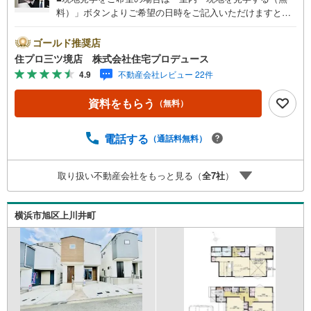
料）」ボタンよりご希望の日時をご記入いただけますとス
ムーズにご案内が可能です。■ 住プロは、瀬谷区・旭区・
泉区・戸塚区・保土ケ谷区・大和市の不動産売買専門会社
ゴールド推奨店
です！ 最新物件情報や当社限定の物件情報も多数ご用意！
住プロ三ツ境店 株式会社住宅プロデュース
お気軽にお問合せ下さい!! -------------- 弊社独自の住宅ローン
4.9
不動産会社レビュー 22件
提案システム 弊社ではファイナンシャル専門スタッフによ
る【丁寧な資金アドバイス】【ファイナンシャルプラン提
資料をもらう
（無料）
案書の作成】を随時行っております。意外に知らないお客
様が多い【定年時の住宅ローン残高】【住宅購入者だけが
加入できる無料の生命保険】【13年間もらえる、国からの
電話する
（通話料無料）
特別ボーナス】これから多くなる【教育費】住宅を買った
後から始まる【住宅ローン返済】65歳以上から必要になる
取り扱い不動産会社をもっと見る（
全
7
社
）
【老後の費用負担】住宅探しの【このタイミング】で不安
な部分を明確にしていきませんか？？ --------------
横浜市旭区上川井町