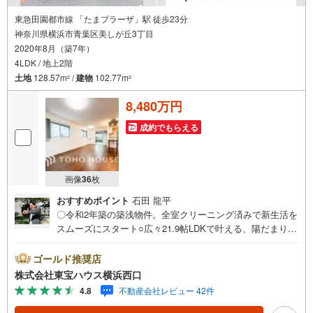
東急田園都市線 「たまプラーザ」駅 徒歩23分
神奈川県横浜市青葉区美しが丘3丁目
2020年8月（築7年）
4LDK / 地上2階
土地
128.57m
/
建物
102.77m
2
2
8,480万円
成約でもらえる
画像
36
枚
おすすめポイント
石田 龍平
〇令和2年築の築浅物件。全室クリーニング済みで新生活を
スムーズにスタート○広々21.9帖LDKで叶える、陽だまりの
豊かな暮らし○WIC・SIC・床下収納など全居室収納でスッ
キリ暮らすーーーーYahoo！ 不動産キャンペーン対象店舗
ゴールド推奨店
ーーーー当店で物件を成約するとPayPayボーナスライトが
株式会社東宝ハウス横浜西口
もらえる「Yahoo！ 不動産 物件ご成約キャンペーン」の対
4.8
不動産会社レビュー 42件
象になります。「資料をもらう」「見学予約をする」ボタ
ンからお問い合わせください。※必ずYahoo！ JAPAN IDで