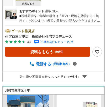
画像
36
枚
おすすめポイント
梁取 雅人
■現地見学をご希望の場合は「室内・現地を見学する（無
料）」ボタンよりご希望の日時をご記入いただけますとス
ムーズにご案内が可能です。■ 住プロは、瀬谷区・旭区・
泉区・戸塚区・保土ケ谷区・大和市の不動産売買専門会社
ゴールド推奨店
です！ 最新物件情報や当社限定の物件情報も多数ご用意！
住プロ三ツ境店 株式会社住宅プロデュース
お気軽にお問合せ下さい!! -------------- 弊社独自の住宅ローン
4.9
不動産会社レビュー 22件
提案システム 弊社ではファイナンシャル専門スタッフによ
る【丁寧な資金アドバイス】【ファイナンシャルプラン提
資料をもらう
（無料）
案書の作成】を随時行っております。意外に知らないお客
様が多い【定年時の住宅ローン残高】【住宅購入者だけが
加入できる無料の生命保険】【13年間もらえる、国からの
電話する
（通話料無料）
特別ボーナス】これから多くなる【教育費】住宅を買った
後から始まる【住宅ローン返済】65歳以上から必要になる
取り扱い不動産会社をもっと見る（
全
8
社
）
【老後の費用負担】住宅探しの【このタイミング】で不安
な部分を明確にしていきませんか？？ --------------
川崎市高津区千年