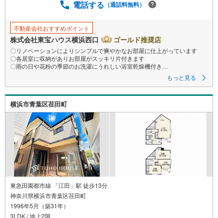
電話する
保
（通話料無料）
存
す
不動産会社おすすめポイント
る
株式会社東宝ハウス横浜西口
ゴールド推奨店
〇リノベーションによりシンプルで爽やかなお部屋に仕上がっています
〇各居室に収納がありお部屋がスッキリ片付きます
〇雨の日や花粉の季節のお洗濯にうれしい浴室乾燥機付き
ーーーーYahoo！ 不動産キャンペーン対象店舗ーーーー
もっと見る
当店で物件を成約するとPayPayボーナスライトがもらえる
「Yahoo！ 不動産 物件ご成約キャンペーン」の対象になります。
「資料をもらう」「見学予約をする」ボタンからお問い合わせください。
横浜市青葉区荏田町
※必ずYahoo！ JAPAN IDでログインしてください。
※PayPayボーナスライトは出金と譲渡はできません。有効期限は付与日か
ら60日です。
ーーーーーーーーーーーーーーーーーーーーーーーーーー
紹介金融機関/都市銀行
利率/年利 0.95％（変動金利）
※上記金利は 2026年8月時点 のものであり、実際の適用金利は融資実行時
のものとなります。金利情勢により表記の返済額と異なる場合がありま
す。
ーーーーーーーーーーーーーーーーーーーーーーーーー
東急田園都市線 「江田」駅 徒歩13分
神奈川県横浜市青葉区荏田町
1996年5月（築31年）
3LDK / 地上2階