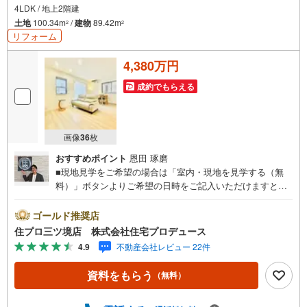
4LDK / 地上2階建
土地
100.34m
/
建物
89.42m
2
2
リフォーム
4,380万円
成約でもらえる
画像
36
枚
おすすめポイント
恩田 琢磨
■現地見学をご希望の場合は「室内・現地を見学する（無
料）」ボタンよりご希望の日時をご記入いただけますとス
ムーズにご案内が可能です。■ 住プロは大和市・綾瀬市エ
リアに強い！ 住プロは大和市・綾瀬市エリアの不動産売買
ゴールド推奨店
専門会社です！最新物件情報や当社限定で販売する物件情
住プロ三ツ境店 株式会社住宅プロデュース
報も多数ございますので、お気軽にお問合せ下さい！ -------
4.9
不動産会社レビュー 22件
------- 弊社独自の住宅ローン提案システム 弊社ではファイ
ナンシャル専門スタッフによる【丁寧な資金アドバイス】
資料をもらう
（無料）
【ファイナンシャルプラン提案書の作成】を随時行ってお
ります。意外に知らないお客様が多い【定年時の住宅ロー