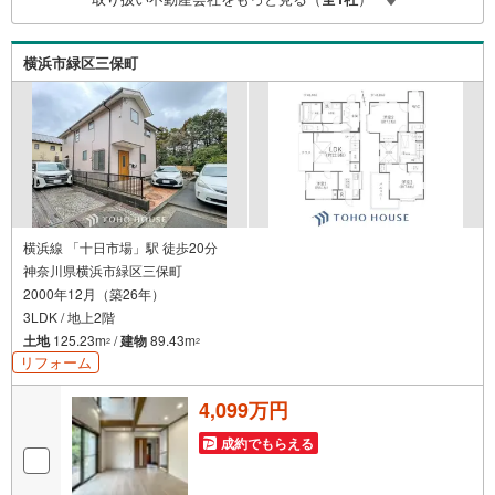
なってお客様に合った物件をご紹介させて頂きます！ /他社
様掲載物件も併せてご紹介可能ですのでお気軽にお問い合
わせ下さい♪駐車場もございますので、お車でのお越しも
横浜市緑区三保町
大歓迎です！
横浜線 「十日市場」駅 徒歩20分
神奈川県横浜市緑区三保町
2000年12月（築26年）
3LDK / 地上2階
土地
125.23m
/
建物
89.43m
2
2
リフォーム
4,099万円
成約でもらえる