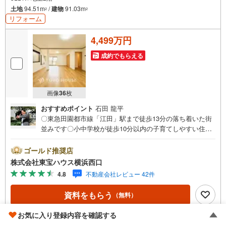
土地
94.51m
/
建物
91.03m
2
2
リフォーム
4,499万円
成約でもらえる
画像
36
枚
おすすめポイント
石田 龍平
〇東急田園都市線「江田」駅まで徒歩13分の落ち着いた街
並みです〇小中学校が徒歩10分以内の子育てしやすい住環
境〇リフォーム済みですので新生活を快適にスタートでき
ますーーーーYahoo！ 不動産キャンペーン対象店舗ーーー
ゴールド推奨店
ー当店で物件を成約するとPayPayボーナスライトがもらえ
株式会社東宝ハウス横浜西口
る「Yahoo！ 不動産 物件ご成約キャンペーン」の対象にな
4.8
不動産会社レビュー 42件
ります。「資料をもらう」「見学予約をする」ボタンから
お問い合わせください。※必ずYahoo！ JAPAN IDでログイ
資料をもらう
（無料）
ンしてください。※PayPayボーナスライトは出金と譲渡は
できません。有効期限は付与日から60日です。ーーーーー
お気に入り登録内容を確認する
ーーーーーーーーーーーーーーーーーーーーー紹介金融機
電話する
（通話料無料）