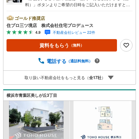
料）」ボタンよりご希望の日時をご記入いただけますとス
ムーズにご案内が可能です。■ 住プロは相鉄線に強い！ 住
プロは、相鉄線の不動産売買専門会社です！最新物件情報
ゴールド推奨店
や当社限定で販売する物件情報も多数ございますので、お
住プロ三ツ境店 株式会社住宅プロデュース
気軽にお問合せ下さい！ -------------- 弊社独自の住宅ローン
4.9
不動産会社レビュー 22件
提案システム 弊社ではファイナンシャル専門スタッフによ
る【丁寧な資金アドバイス】【ファイナンシャルプラン提
資料をもらう
（無料）
案書の作成】を随時行っております。意外に知らないお客
様が多い【定年時の住宅ローン残高】【住宅購入者だけが
加入できる無料の生命保険】【13年間もらえる、国からの
電話する
（通話料無料）
特別ボーナス】これから多くなる【教育費】住宅を買った
後から始まる【住宅ローン返済】65歳以上から必要になる
取り扱い不動産会社をもっと見る（
全
17
社
）
【老後の費用負担】住宅探しの【このタイミング】で不安
な部分を明確にしていきませんか？？ --------------
横浜市青葉区美しが丘3丁目