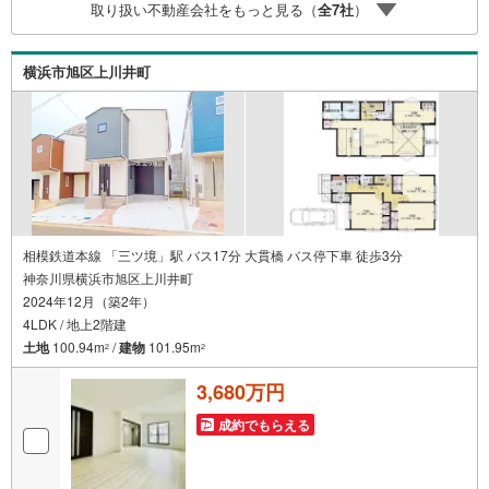
取り扱い不動産会社をもっと見る（
全
7
社
）
【老後の費用負担】住宅探しの【このタイミング】で不安
な部分を明確にしていきませんか？？ --------------
横浜市旭区上川井町
相模鉄道本線 「三ツ境」駅 バス17分 大貫橋 バス停下車 徒歩3分
神奈川県横浜市旭区上川井町
2024年12月（築2年）
4LDK / 地上2階建
土地
100.94m
/
建物
101.95m
2
2
3,680万円
成約でもらえる