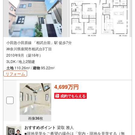
小田急小田原線 「相武台前」駅 徒歩7分
神奈川県座間市相武台3丁目
2010年9月（築16年）
3LDK / 地上2階建
土地
110.26m
/
建物
95.22m
2
2
リフォーム
4,699万円
成約でもらえる
画像
36
枚
おすすめポイント
梁取 雅人
■現地見学をご希望の場合は「室内・現地を見学する（無