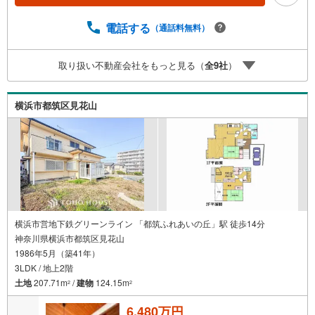
が多い【定年時の住宅ローン残高】【住宅購入者だけが加
入できる無料の生命保険】【13年間もらえる、国からの特
電話する
（通話料無料）
別ボーナス】これから多くなる【教育費】住宅を買った後
から始まる【住宅ローン返済】65歳以上から必要になる
取り扱い不動産会社をもっと見る（
全
9
社
）
【老後の費用負担】住宅探しの【このタイミング】で不安
な部分を明確にしていきませんか？？ --------------
横浜市都筑区見花山
横浜市営地下鉄グリーンライン 「都筑ふれあいの丘」駅 徒歩14分
神奈川県横浜市都筑区見花山
1986年5月（築41年）
3LDK / 地上2階
土地
207.71m
/
建物
124.15m
2
2
6,480万円