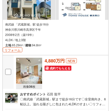
南武線 「武蔵新城」駅 徒歩16分
神奈川県川崎市高津区千年
2008年2月（築19年）
4LDK / 地上3階
土地
65.29m
/
建物
94.8m
2
2
リフォーム
4,880万円
NEW
成約でもらえる
画像
36
枚
おすすめポイント
石田 龍平
〇南武線「武蔵新城」駅まで徒歩16分です〇全室南向き、6
帖以上。溢れる陽ざしに包まれた4LDKのすまい〇リフォー
ムで仕様や設備が一新されましたーーーーYahoo！ 不動産