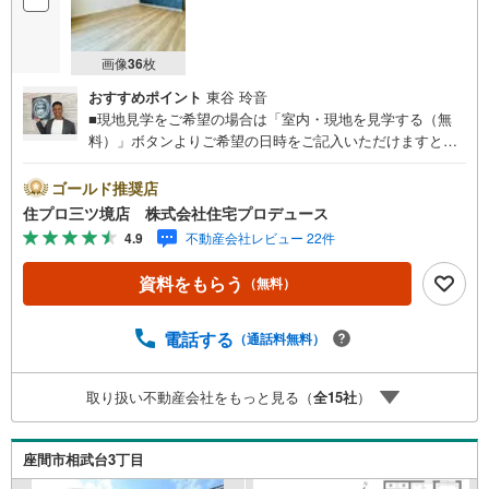
画像
36
枚
おすすめポイント
東谷 玲音
■現地見学をご希望の場合は「室内・現地を見学する（無
料）」ボタンよりご希望の日時をご記入いただけますとス
ムーズにご案内が可能です。■ 住プロは大和市・綾瀬市・
座間市エリアに強い！ 住プロは、大和市・綾瀬市・座間市
ゴールド推奨店
エリアの不動産売買専門会社です！最新物件情報や当社限
住プロ三ツ境店 株式会社住宅プロデュース
定で販売する物件情報も多数ございますので、お気軽にお
4.9
不動産会社レビュー 22件
問合せ下さい！ -------------- 弊社独自の住宅ローン提案シス
テム 弊社ではファイナンシャル専門スタッフによる【丁寧
資料をもらう
（無料）
な資金アドバイス】【ファイナンシャルプラン提案書の作
成】を随時行っております。意外に知らないお客様が多い
【定年時の住宅ローン残高】【住宅購入者だけが加入でき
電話する
（通話料無料）
る無料の生命保険】【13年間もらえる、国からの特別ボー
ナス】これから多くなる【教育費】住宅を買った後から始
取り扱い不動産会社をもっと見る（
全
15
社
）
まる【住宅ローン返済】65歳以上から必要になる【老後の
費用負担】住宅探しの【このタイミング】で不安な部分を
明確にしていきませんか？？ --------------
座間市相武台3丁目