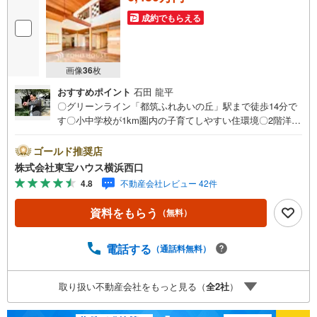
成約でもらえる
画像
36
枚
おすすめポイント
石田 龍平
〇グリーンライン「都筑ふれあいの丘」駅まで徒歩14分で
す〇小中学校が1km圏内の子育てしやすい住環境〇2階洋室
は防音室仕様のお部屋ですーーーーYahoo！ 不動産キャン
ペーン対象店舗ーーーー当店で物件を成約するとPayPayボ
ゴールド推奨店
ーナスライトがもらえる「Yahoo！ 不動産 物件ご成約キャ
株式会社東宝ハウス横浜西口
ンペーン」の対象になります。「資料をもらう」「見学予
4.8
不動産会社レビュー 42件
約をする」ボタンからお問い合わせください。※必ずYaho
o！ JAPAN IDでログインしてください。※PayPayボーナス
資料をもらう
（無料）
ライトは出金と譲渡はできません。有効期限は付与日から6
0日です。ーーーーーーーーーーーーーーーーーーーーーー
ーーーー紹介金融機関/都市銀行利率/年利 0.95％（変動金
電話する
（通話料無料）
利）※上記金利は 2026年8月時点 のものであり、実際の適
用金利は融資実行時のものとなります。金利情勢により表
取り扱い不動産会社をもっと見る（
全
2
社
）
記の返済額と異なる場合があります。ーーーーーーーーー
ーーーーーーーーーーーーーーーー