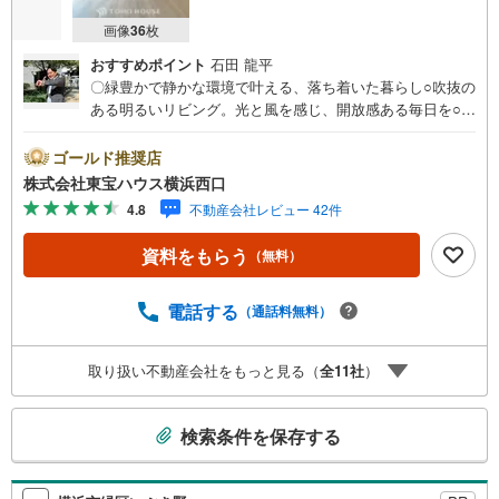
画像
36
枚
おすすめポイント
石田 龍平
〇緑豊かで静かな環境で叶える、落ち着いた暮らし○吹抜の
ある明るいリビング。光と風を感じ、開放感ある毎日を○2
階居室にはワークスペース設置。収納も豊富で暮らしやす
い間取り設計ーーーーYahoo！ 不動産キャンペーン対象店
ゴールド推奨店
舗ーーーー当店で物件を成約するとPayPayボーナスライト
株式会社東宝ハウス横浜西口
がもらえる「Yahoo！ 不動産 物件ご成約キャンペーン」の
4.8
不動産会社レビュー 42件
対象になります。「資料をもらう」「見学予約をする」ボ
タンからお問い合わせください。※必ずYahoo！ JAPAN ID
資料をもらう
（無料）
でログインしてください。※PayPayボーナスライトは出金
と譲渡はできません。有効期限は付与日から60日です。ー
ーーーーーーーーーーーーーーーーーーーーーーーーー紹
電話する
（通話料無料）
介金融機関/都市銀行利率/年利 0.95％（変動金利）※上記金
利は 2026年8月時点 のものであり、実際の適用金利は融資
取り扱い不動産会社をもっと見る（
全
11
社
）
実行時のものとなります。金利情勢により表記の返済額と
異なる場合があります。ーーーーーーーーーーーーーーー
こ
ーーーーーーーーーー
検索条件を保存する
の
検
索