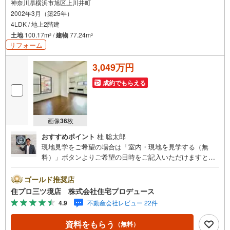
神奈川県横浜市旭区上川井町
2002年3月（築25年）
4LDK / 地上2階建
土地
100.17m
/
建物
77.24m
2
2
リフォーム
3,049万円
成約でもらえる
画像
36
枚
おすすめポイント
桂 聡太郎
現地見学をご希望の場合は「室内・現地を見学する（無
料）」ボタンよりご希望の日時をご記入いただけますとス
ムーズにご案内が可能です。 住プロは、瀬谷区・旭区・泉
区・戸塚区・保土ケ谷区・大和市の不動産売買専門会社で
ゴールド推奨店
す！ 最新物件情報や当社限定の物件情報も多数ご用意！お
住プロ三ツ境店 株式会社住宅プロデュース
気軽にお問合せ下さい!! -------------- 弊社独自の住宅ローン提
4.9
不動産会社レビュー 22件
案システム 弊社ではファイナンシャル専門スタッフによる
【丁寧な資金アドバイス】【ファイナンシャルプラン提案
資料をもらう
（無料）
書の作成】を随時行っております。意外に知らないお客様