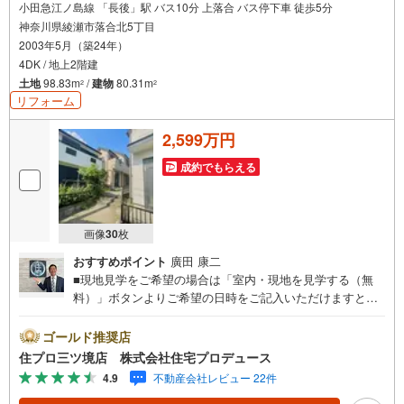
小田急江ノ島線 「長後」駅 バス10分 上落合 バス停下車 徒歩5分
神奈川県綾瀬市落合北5丁目
2003年5月（築24年）
4DK / 地上2階建
土地
98.83m
/
建物
80.31m
2
2
リフォーム
2,599万円
成約でもらえる
画像
30
枚
おすすめポイント
廣田 康二
■現地見学をご希望の場合は「室内・現地を見学する（無
料）」ボタンよりご希望の日時をご記入いただけますとス
ムーズにご案内が可能です。■ 住プロは大和市・綾瀬市・
座間市エリアに強い！ 住プロは、大和市・綾瀬市・座間市
ゴールド推奨店
エリアの不動産売買専門会社です！最新物件情報や当社限
住プロ三ツ境店 株式会社住宅プロデュース
定で販売する物件情報も多数ございますので、お気軽にお
4.9
不動産会社レビュー 22件
問合せ下さい！ -------------- 弊社独自の住宅ローン提案シス