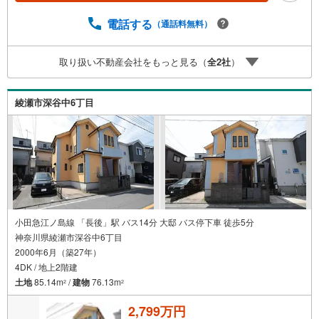
繋がりやすくなっております。ぜひお気軽にご連絡下さ
電話する
（通話料無料）
い！現地を見学される場合は「室内・現地を見学する（無
料）」ボタンよりご希望の日時をご記入いただけますとス
ムーズにご案内が可能です。＝＝＝＝＝＝＝＝＝＝＝＝＝
取り扱い不動産会社をもっと見る（
全
2
社
）
＝＝＝＝＝＝＝＝＝＝＝＝＝＝＝＝＝
綾瀬市深谷中6丁目
小田急江ノ島線 「長後」駅 バス14分 大邸 バス停下車 徒歩5分
神奈川県綾瀬市深谷中6丁目
2000年6月（築27年）
4DK / 地上2階建
土地
85.14m
/
建物
76.13m
2
2
2,799万円