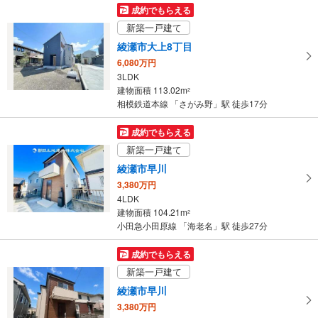
128.56m
2
成約でもらえる
神奈川県綾瀬市寺尾北3丁目
新築一戸建て
綾瀬市大上8丁目
6,080万円
3LDK
建物面積 113.02m
2
相模鉄道本線 「さがみ野」駅 徒歩17分
成約でもらえる
新築一戸建て
綾瀬市早川
3,380万円
4LDK
建物面積 104.21m
2
小田急小田原線 「海老名」駅 徒歩27分
成約でもらえる
新築一戸建て
綾瀬市早川
3,380万円