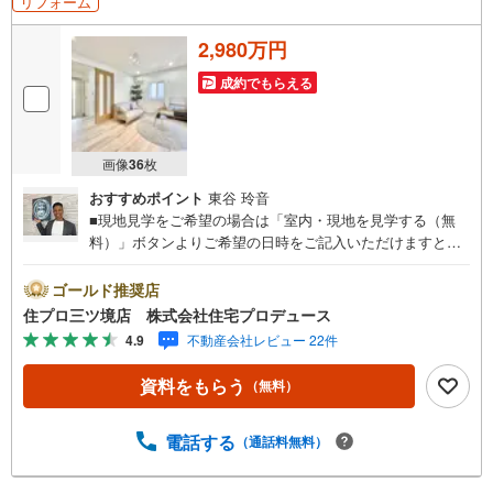
リフォーム
2,980万円
成約でもらえる
画像
36
枚
おすすめポイント
東谷 玲音
■現地見学をご希望の場合は「室内・現地を見学する（無
料）」ボタンよりご希望の日時をご記入いただけますとス
ムーズにご案内が可能です。■ 住プロは大和市・綾瀬市・
座間市エリアに強い！ 住プロは、大和市・綾瀬市・座間市
ゴールド推奨店
エリアの不動産売買専門会社です！最新物件情報や当社限
住プロ三ツ境店 株式会社住宅プロデュース
定で販売する物件情報も多数ございますので、お気軽にお
4.9
不動産会社レビュー 22件
問合せ下さい！ -------------- 弊社独自の住宅ローン提案シス
テム 弊社ではファイナンシャル専門スタッフによる【丁寧
資料をもらう
（無料）
な資金アドバイス】【ファイナンシャルプラン提案書の作
成】を随時行っております。意外に知らないお客様が多い
【定年時の住宅ローン残高】【住宅購入者だけが加入でき
電話する
（通話料無料）
る無料の生命保険】【13年間もらえる、国からの特別ボー
ナス】これから多くなる【教育費】住宅を買った後から始