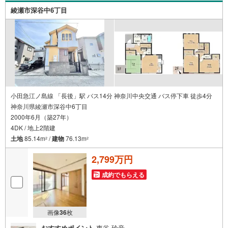
まる【住宅ローン返済】65歳以上から必要になる【老後の
綾瀬市深谷中6丁目
費用負担】住宅探しの【このタイミング】で不安な部分を
明確にしていきませんか？？ --------------
小田急江ノ島線 「長後」駅 バス14分 神奈川中央交通 バス停下車 徒歩4分
神奈川県綾瀬市深谷中6丁目
2000年6月（築27年）
4DK / 地上2階建
土地
85.14m
/
建物
76.13m
2
2
2,799万円
成約でもらえる
画像
36
枚
おすすめポイント
東谷 玲音