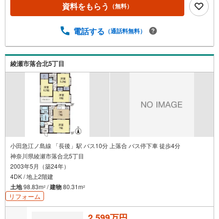
テム 弊社ではファイナンシャル専門スタッフによる【丁寧
資料をもらう
（無料）
な資金アドバイス】【ファイナンシャルプラン提案書の作
成】を随時行っております。意外に知らないお客様が多い
【定年時の住宅ローン残高】【住宅購入者だけが加入でき
電話する
（通話料無料）
る無料の生命保険】【13年間もらえる、国からの特別ボー
ナス】これから多くなる【教育費】住宅を買った後から始
まる【住宅ローン返済】65歳以上から必要になる【老後の
綾瀬市落合北5丁目
費用負担】住宅探しの【このタイミング】で不安な部分を
明確にしていきませんか？？ --------------
小田急江ノ島線 「長後」駅 バス10分 上落合 バス停下車 徒歩4分
神奈川県綾瀬市落合北5丁目
2003年5月（築24年）
4DK / 地上2階建
土地
98.83m
/
建物
80.31m
2
2
リフォーム
2,599万円