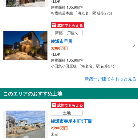
4LDK
建物面積 105.99m
2
相模鉄道本線 「海老名」駅 徒歩27分
成約でもらえる
新築一戸建て
綾瀬市早川
3,380万円
4LDK
建物面積 105.99m
2
小田急小田原線 「海老名」駅 徒歩27分
成約でもらえる
新築一戸建てをもっと見る
新築一戸建て
このエリアのおすすめ土地
綾瀬市早川
3,380万円
成約でもらえる
4LDK
土地
建物面積 105.99m
2
小田急小田原線 「海老名」駅 徒歩27分
綾瀬市寺尾本町3丁目
2,280万円
未定