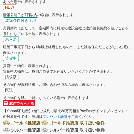
あった場合に表示されます。
NEW
情報公開日が7日以内の場合に表示されます。
建築条件付き土地
売買契約にあたって一定期間内に特定の建設会社と建築請負契約を結ぶことを
条件にしている土地に表示されます。
未入居
建築工事完了日から1年以上経過したものの、まだ誰も住んだことがない住宅に
表示されます。
賃貸中
賃貸中の物件に表示されます。
賃貸中の物件は、原則ご自身でお住まいいただくことができません。
請求済
その物件が資料請求・お問い合わせ済みの場合に表示されます。
既読
その物件を既にご覧になっている場合に表示されます。
成約でもらえる
【Yahoo!不動産】物件ご成約で最大20万円相当PayPayポイントプレゼント！
の対象物件です。詳細は
プレゼント詳細
をご覧ください。
ゴールド推奨店
ゴールド推奨店 取り扱い物件
シルバー推奨店
シルバー推奨店 取り扱い物件