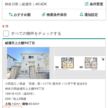
神奈川県｜綾瀬市｜4K/4DK
条件変更
おすすめ順
検索条件保存
通知設定
8
件
すべての物件をチェックする
綾瀬市上土棚中6丁目
小田急江ノ島線 「長後」駅 バス7分 蓮光寺 バス停下車 徒歩2分
神奈川県綾瀬市上土棚中6丁目
1991年10月（築35年）
4DK / 地上2階建
土地
142m
/
建物
83.62m
2
2