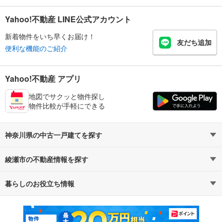
Yahoo!不動産 LINE公式アカウント
新着物件をいち早くお届け！
友だち追加
便利な機能のご紹介
Yahoo!不動産 アプリ
地図でサクッと物件探し
物件比較が手軽にできる
神奈川県の中古一戸建てを探す
綾瀬市の不動産情報を探す
路線・駅から探す
地域から探す
暮らしのお役立ち情報
不動産・住宅
賃貸住宅
通勤・通学時間から探す
地図から探す
マンションカタログ
教えて！住まいの先生
新築マンション
中古マンション