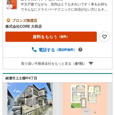
中古戸建てながら、室内はとてもきれいです！車をお持ち
でそんなにドライバーテクニックに自信がない方にもオス
スメの角地に立つ物件です！スーパーも近いので、お買い
物も楽々ですね（＃＾＾＃）＝＝＝＝＝＝＝＝＝＝＝＝＝
ブロンズ推奨店
＝＝＝＝＝＝＝＝＝＝＝＝＝＝＝＝＝●フェアー期間中に物
株式会社CORE 大和店
件のお問い合わせをして頂いたお客様にギフトカード1000
円分プレゼント♪●ご案内に参加して頂いたお客様にはギフ
資料をもらう
（無料）
トカード4000円分プレゼント♪合計5000円分プレゼント♪
お得に不動産を探しましょう♪（お名前・ご住所・お ・メ
電話する
（通話料無料）
ールアドレス必須）※詳細は当社営業スタッフまでお問い合
わせください。【営業時間 9:30-20:00】年中無休（※年末年
始除く）上記時間はお電話が繋がりやすくなっておりま
取り扱い不動産会社をもっと見る（
全
1
社
）
す。ぜひお気軽にご連絡下さい！現地を見学される場合は
「室内・現地を見学する（無料）」ボタンよりご希望の日
時をご記入いただけますとスムーズにご案内が可能です。
綾瀬市上土棚中4丁目
＝＝＝＝＝＝＝＝＝＝＝＝＝＝＝＝＝＝＝＝＝＝＝＝＝＝
＝＝＝＝