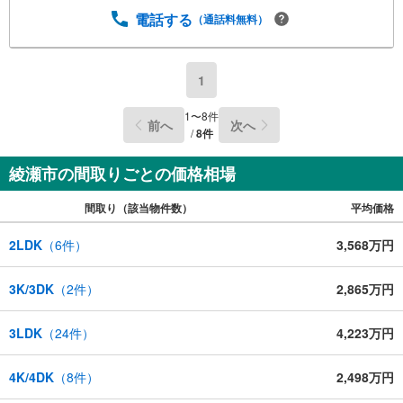
電話する
（通話料無料）
1
1
〜
8
件
前へ
次へ
/
8
件
綾瀬市の間取りごとの価格相場
間取り（該当物件数）
平均価格
2LDK
（
6
件）
3,568万円
3K/3DK
（
2
件）
2,865万円
3LDK
（
24
件）
4,223万円
4K/4DK
（
8
件）
2,498万円