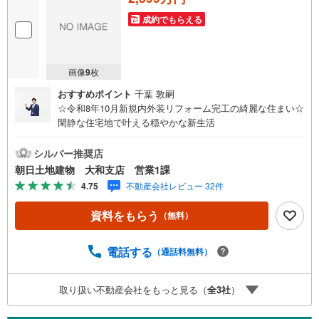
成約でもらえる
画像
9
枚
おすすめポイント
千葉 敦嗣
☆令和8年10月新規内外装リフォーム完工の綺麗な住まい☆
閑静な住宅地で叶える穏やかな新生活
シルバー推奨店
朝日土地建物 大和支店 営業1課
4.75
不動産会社レビュー 32件
資料をもらう
（無料）
電話する
（通話料無料）
取り扱い不動産会社をもっと見る（
全
3
社
）