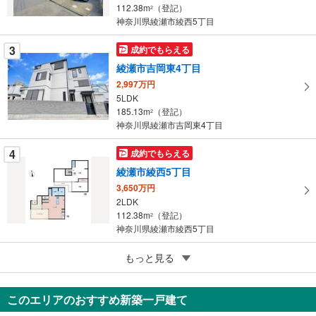
ー
112.38m
（登記）
2
神奈川県綾瀬市綾西5丁目
ジ
に
3
成約でもらえる
保
綾瀬市吉岡東4丁目
存
す
2,997万円
5LDK
る
185.13m
（登記）
2
神奈川県綾瀬市吉岡東4丁目
4
成約でもらえる
綾瀬市綾西5丁目
3,650万円
2LDK
112.38m
（登記）
2
神奈川県綾瀬市綾西5丁目
5
もっと見る
成約でもらえる
綾瀬市寺尾北3丁目
2,380万円
このエリアのおすすめ新築一戸建て
4LDK