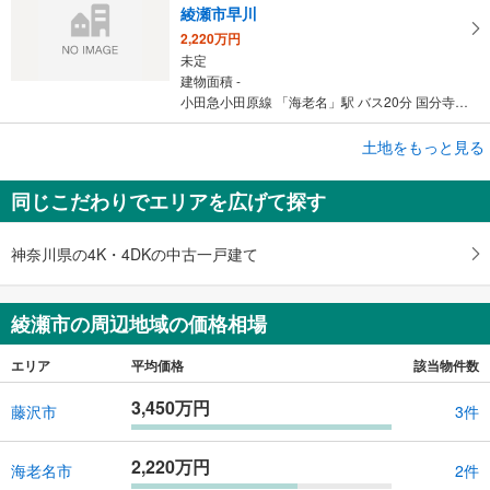
綾瀬市早川
2,220万円
未定
建物面積 -
小田急小田原線 「海老名」駅 バス20分 国分寺台第10 バス停下車 徒歩7分
土地をもっと見る
土地
綾瀬市大上3丁目
同じこだわりでエリアを広げて探す
1,080万円
未定
建物面積 -
神奈川県の4K・4DKの中古一戸建て
相模鉄道本線 「かしわ台」駅 徒歩14分
綾瀬市の周辺地域の価格相場
エリア
平均価格
該当物件数
3,450万円
藤沢市
3件
2,220万円
海老名市
2件