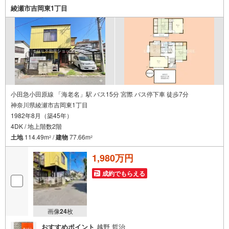
綾瀬市吉岡東1丁目
小田急小田原線 「海老名」駅 バス15分 宮際 バス停下車 徒歩7分
神奈川県綾瀬市吉岡東1丁目
1982年8月（築45年）
4DK / 地上階数2階
土地
114.49m
/
建物
77.66m
2
2
1,980万円
成約でもらえる
画像
24
枚
おすすめポイント
越野 哲治