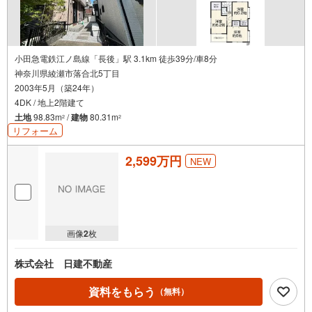
オープンハウス・ディベロップメントの物件
小田急電鉄江ノ島線「長後」駅 3.1km 徒歩39分/車8分
神奈川県綾瀬市落合北5丁目
2003年5月（築24年）
4DK / 地上2階建て
土地
98.83m
/
建物
80.31m
2
2
リフォーム
2,599万円
NEW
画像
2
枚
株式会社 日建不動産
資料をもらう
（無料）