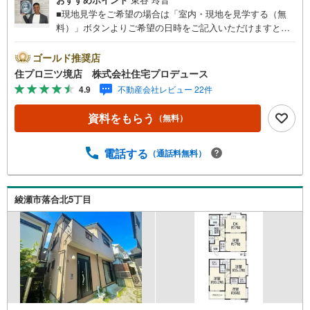
■現地見学をご希望の場合は「室内・現地を見学する（無
料）」ボタンよりご希望の日時をご記入いただけますとス
ムーズにご案内が可能です。■ 住プロは大和市・綾瀬市・
座間市エリアに強い！ 住プロは、大和市・綾瀬市・座間市
ゴールド推奨店
エリアの不動産売買専門会社です！最新物件情報や当社限
住プロ三ツ境店 株式会社住宅プロデュース
定で販売する物件情報も多数ございますので、お気軽にお
4.9
不動産会社レビュー 22件
問合せ下さい！ -------------- 弊社独自の住宅ローン提案シス
テム 弊社ではファイナンシャル専門スタッフによる【丁寧
資料をもらう
（無料）
な資金アドバイス】【ファイナンシャルプラン提案書の作
成】を随時行っております。意外に知らないお客様が多い
【定年時の住宅ローン残高】【住宅購入者だけが加入でき
電話する
（通話料無料）
る無料の生命保険】【13年間もらえる、国からの特別ボー
ナス】これから多くなる【教育費】住宅を買った後から始
まる【住宅ローン返済】65歳以上から必要になる【老後の
綾瀬市落合北5丁目
費用負担】住宅探しの【このタイミング】で不安な部分を
明確にしていきませんか？？ --------------