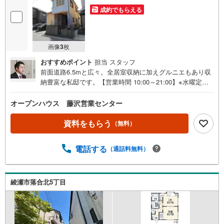
成約でもらえる
画像
3
枚
おすすめポイント
担当 スタッフ
前面道路6.5mと広々。全居室収納に加えグルニエもあり収
納豊富な私邸です。【営業時間 10:00～21:00】※水曜定休
上記時間はお電話が繋がりやすくなっております。ぜひお
気軽にご連絡ください！現地を見学される場合は「室内・
オープンハウス 藤沢営業センター
現地を見学する（無料）」ボタンよりご希望の日時をご記
入いただけますとスムーズにご案内が可能です。◎現地の
資料をもらう
（無料）
ご案内について・平日や夜遅い時間帯もご案内が可能 ※定
休日を除く・経験豊富なスタッフが物件詳細を丁寧にご説
電話する
（通話料無料）
明いたします。・車でご自宅や最寄り駅等、ご指定の場所
まで送迎します。・チャイルドシートのご用意ございま
す。◎個別FP相談会 無料物件のご紹介だけでなく住宅ロ
ーン・資金のご相談、まずは家探しについて話を聞きたい
綾瀬市落合北5丁目
という方も大歓迎です！年間8000棟以上の限定物件を発表
しているオープンハウスだから出会える物件が多数ござい
ます。ぜひお気軽にご連絡・ご相談ください！※限定物件:
当社のみ、もしくは当社を含めた数社でのみご紹介可能な