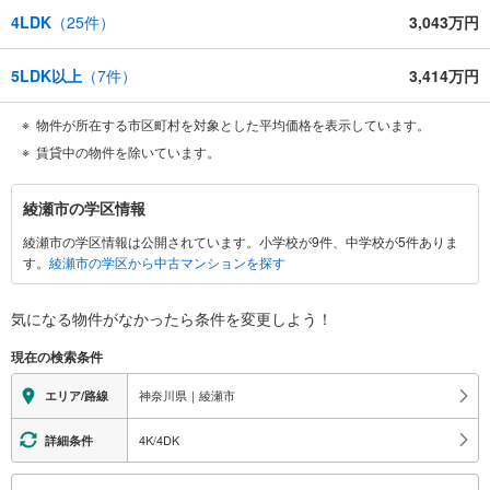
4LDK
（
25
件）
3,043万円
5LDK以上
（
7
件）
3,414万円
物件が所在する市区町村を対象とした平均価格を表示しています。
賃貸中の物件を除いています。
綾
綾瀬市の学区情報
瀬
綾瀬市の学区情報は公開されています。小学校が9件、中学校が5件ありま
市
す。
綾瀬市の学区から中古マンションを探す
に
関
す
気になる物件がなかったら
条件を変更しよう！
る
現在の検索条件
情
報
神奈川県｜綾瀬市
エリア/路線
4K/4DK
詳細条件
こ