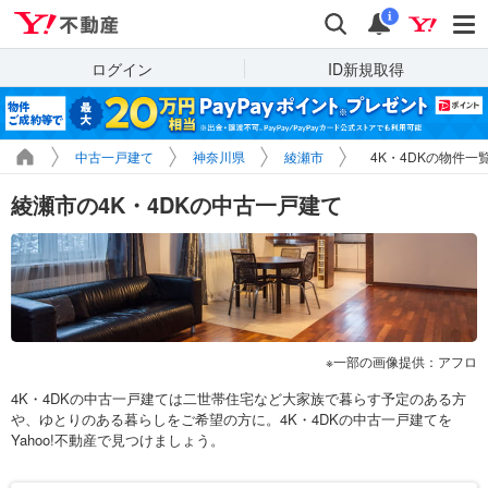
Yahoo!不動産
検索
通知
i
ログイン
ID新規取得
中古一戸建て
神奈川県
綾瀬市
4K・4DKの物件一
綾瀬市の4K・4DKの中古一戸建て
一部の画像提供：アフロ
4K・4DKの中古一戸建ては二世帯住宅など大家族で暮らす予定のある方
や、ゆとりのある暮らしをご希望の方に。4K・4DKの中古一戸建てを
Yahoo!不動産で見つけましょう。