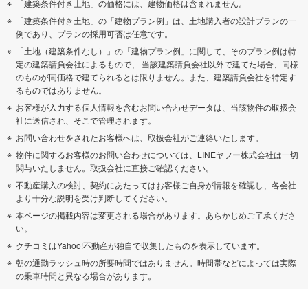
「建築条件付き土地」の価格には、建物価格は含まれません。
「建築条件付き土地」の「建物プラン例」は、土地購入者の設計プランの一
例であり、プランの採用可否は任意です。
「土地（建築条件なし）」の「建物プラン例」に関して、そのプラン例は特
定の建築請負会社によるもので、 当該建築請負会社以外で建てた場合、同様
のものが同価格で建てられるとは限りません。また、建築請負会社を特定す
るものではありません。
お客様が入力する個人情報を含むお問い合わせデータは、当該物件の取扱会
社に送信され、そこで管理されます。
お問い合わせをされたお客様へは、取扱会社がご連絡いたします。
物件に関するお客様のお問い合わせについては、LINEヤフー株式会社は一切
関与いたしません。取扱会社に直接ご確認ください。
不動産購入の検討、契約にあたってはお客様ご自身が情報を確認し、各会社
より十分な説明を受け判断してください。
本ページの掲載内容は変更される場合があります。あらかじめご了承くださ
い。
クチコミはYahoo!不動産が独自で収集したものを表示しています。
朝の通勤ラッシュ時の所要時間ではありません。時間帯などによっては実際
の乗車時間と異なる場合があります。