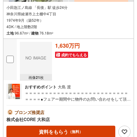
小田急江ノ島線 「長後」駅 徒歩24分
神奈川県綾瀬市上土棚中4丁目
1974年9月（築52年）
4DK / 地上階数2階
土地
96.67m
/
建物
76.18m
2
2
1,630万円
成約でもらえる
画像
21
枚
おすすめポイント
大島 渡
＝＝＝＝＝＝＝＝＝＝＝＝＝＝＝＝＝＝＝＝＝＝＝＝＝＝
＝＝＝＝●フェアー期間中に物件のお問い合わせをして頂い
たお客様にギフトカード1000円分プレゼント♪●ご案内に参
加して頂いたお客様にはギフトカード4000円分プレゼント
ブロンズ推奨店
♪合計5000円分プレゼント♪お得に不動産を探しましょう♪
株式会社CORE 大和店
（お名前・ご住所・お ・メールアドレス必須）※詳細は当
社営業スタッフまでお問い合わせください。【営業時間 9:
資料をもらう
（無料）
30-20:00】年中無休（※年末年始除く）上記時間はお電話が