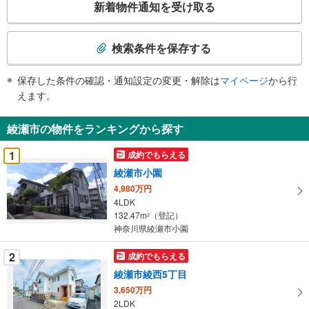
新着物件通知を受け取る
の
検
索
検索条件を保存する
条
件
保存した条件の確認・通知設定の変更・解除は
マイページ
から行
で
えます。
通
知
綾瀬市の物件をランキングから探す
を
受
1
成約でもらえる
け
綾瀬市小園
取
4,980万円
る
4LDK
・
132.47m
（登記）
2
条
神奈川県綾瀬市小園
件
を
2
成約でもらえる
マ
綾瀬市綾西5丁目
イ
3,650万円
ペ
2LDK