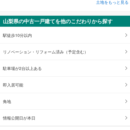
土地をもっと見る
土地
上野原市鶴島
1,090万円
山梨県の中古一戸建てを他のこだわりから探す
未定
建物面積 -
中央本線（JR東日本） 「上野原」駅 徒歩17分
駅徒歩10分以内
リノベーション・リフォーム済み（予定含む）
駐車場が2台以上ある
即入居可能
角地
情報公開日が本日