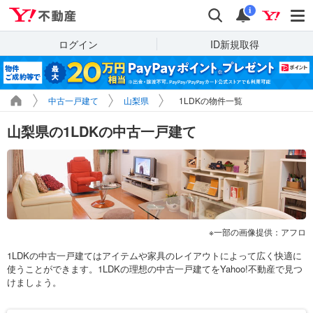
Yahoo!不動産
検索
通知
i
ログイン
ID新規取得
中古一戸建て
山梨県
1LDKの物件一覧
山梨県の1LDKの中古一戸建て
一部の画像提供：アフロ
1LDKの中古一戸建てはアイテムや家具のレイアウトによって広く快適に
使うことができます。1LDKの理想の中古一戸建てをYahoo!不動産で見つ
けましょう。