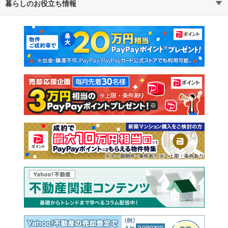
暮らしのお役立ち情報
不動産・住宅
賃貸住宅
通勤・通学時間から探す
地図から探す
マンションカタログ
教えて！住まいの先生
新築マンション
中古マンション
新築一戸建て
中古一戸建て
注文住宅
土地
売却査定