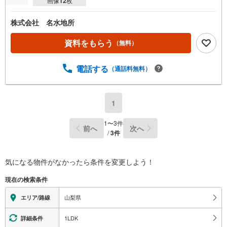
画像
12
枚
株式会社 名水地所
資料をもらう
（無料）
電話する
（通話料無料）
1
1
〜
3
件
前へ
次へ
/
3
件
気になる物件がなかったら
条件を変更しよう！
現在の検索条件
山梨県
エリア/路線
1LDK
詳細条件