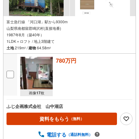
富士急行線 「河口湖」駅から9300m
山梨県南都留郡鳴沢村(直接地番)
1987年8月（築40年）
1LDK＋ロフト / 地上3階建て
土地
219m
/
建物
64.58m
2
2
780万円
画像
17
枚
ふじ企画株式会社 山中湖店
資料をもらう
（無料）
電話する
（通話料無料）