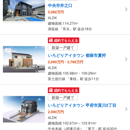
中央市井之口
3,580万円
4LDK
建物面積 114.27m
2
身延線 「常永」駅 徒歩18分
成約でもらえる
新築一戸建て
いろどりアイタウン 都留市夏狩
2,590万円・2,790万円
4LDK
建物面積 105.98m
・109.29m
2
2
富士急行線 「東桂」駅 徒歩11分
成約でもらえる
新築一戸建て
いろどりアイタウン 甲府市貢川2丁目
2,590万円
4LDK
建物面積 102.67m
～103.91m
2
2
中央本線（JR東日本） 「竜王」駅 徒歩30分