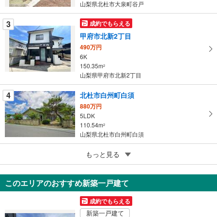
山梨県北杜市大泉町谷戸
ペ
ー
3
成約でもらえる
ジ
甲府市北新2丁目
に
490万円
保
6K
存
150.35m
2
す
山梨県甲府市北新2丁目
る
4
北杜市白州町白須
880万円
5LDK
110.54m
2
山梨県北杜市白州町白須
5
南都留郡鳴沢村(直接地番)
もっと見る
1,400万円
2LDK＋2
このエリアのおすすめ新築一戸建て
69.56m
（登記）
2
山梨県南都留郡鳴沢村(直接地番)
成約でもらえる
新築一戸建て