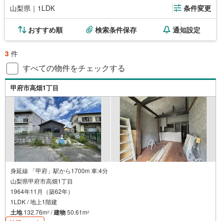
山梨県｜1LDK
条件変更
おすすめ順
検索条件保存
通知設定
3
件
すべての物件をチェックする
甲府市高畑1丁目
身延線 「甲府」駅から1700m 車:4分
山梨県甲府市高畑1丁目
1964年11月（築62年）
1LDK / 地上1階建
土地
132.76m
/
建物
50.61m
2
2