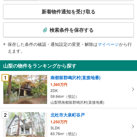
こ
新着物件通知を受け取る
の
検
索
検索条件を保存する
条
件
保存した条件の確認・通知設定の変更・解除は
マイページ
から行
で
えます。
通
知
山梨の物件をランキングから探す
を
受
1
南都留郡鳴沢村(直接地番)
け
1,360万円
取
2DK
る
59.94m
（登記）
2
・
山梨県南都留郡鳴沢村(直接地番)
条
2
北杜市大泉町谷戸
件
を
1,250万円
3LDK
マ
83.76m
（登記）
2
イ