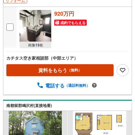
リフォーム
920万円
成約でもらえる
画像
13
枚
カチタス空き家相談部（中部エリア）
資料をもらう
（無料）
電話する
（通話料無料）
南都留郡鳴沢村(直接地番)