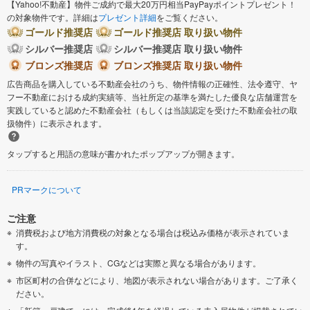
【Yahoo!不動産】物件ご成約で最大20万円相当PayPayポイントプレゼント！
の対象物件です。詳細は
プレゼント詳細
をご覧ください。
ゴールド推奨店
ゴールド推奨店 取り扱い物件
シルバー推奨店
シルバー推奨店 取り扱い物件
ブロンズ推奨店
ブロンズ推奨店 取り扱い物件
広告商品を購入している不動産会社のうち、物件情報の正確性、法令遵守、ヤ
フー不動産における成約実績等、当社所定の基準を満たした優良な店舗運営を
実践していると認めた不動産会社（もしくは当該認定を受けた不動産会社の取
扱物件）に表示されます。
タップすると用語の意味が書かれたポップアップが開きます。
PRマークについて
ご注意
消費税および地方消費税の対象となる場合は税込み価格が表示されていま
す。
物件の写真やイラスト、CGなどは実際と異なる場合があります。
市区町村の合併などにより、地図が表示されない場合があります。ご了承く
ださい。