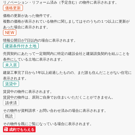
リノベーション・リフォーム済み（予定含む）の物件に表示されます。
価格更新
南巨摩郡身延町
南巨摩郡南部町
価格の更新があった物件です。
複数の価格が表示されている物件に関しましてはそのうちの１つ以上に更新が
南巨摩郡富士川町
あった場合に表示されます。
中巨摩郡昭和町
NEW
情報公開日が7日以内の場合に表示されます。
南都留郡西桂町
南都留郡山中湖村
建築条件付き土地
売買契約にあたって一定期間内に特定の建設会社と建築請負契約を結ぶことを
南都留郡鳴沢村
南都留郡富士河口湖町
条件にしている土地に表示されます。
未入居
建築工事完了日から1年以上経過したものの、まだ誰も住んだことがない住宅に
表示されます。
賃貸中
賃貸中の物件に表示されます。
賃貸中の物件は、原則ご自身でお住まいいただくことができません。
請求済
その物件が資料請求・お問い合わせ済みの場合に表示されます。
既読
その物件を既にご覧になっている場合に表示されます。
成約でもらえる