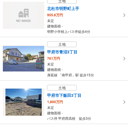
土地
北杜市明野町上手
955.6万円
未定
建物面積 -
明野小学校上バス停徒歩4分
土地
甲府市青沼3丁目
761万円
未定
建物面積 -
身延線 「南甲府」駅 徒歩15分
土地
甲府市下飯田3丁目
1,800万円
未定
建物面積 -
バス停 甲府西高校 徒歩3分