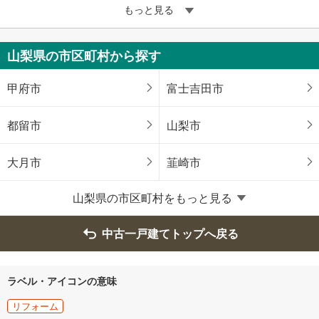
もっと見る
山梨県の市区町村から探す
甲府市
富士吉田市
都留市
山梨市
大月市
韮崎市
山梨県の市区町村をもっと見る
南アルプス市
北杜市
中古一戸建てトップへ戻る
甲斐市
笛吹市
上野原市
甲州市
ラベル・アイコンの意味
リフォーム
中央市
西八代郡市川三郷町