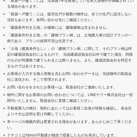
「新築一戸建て」には、完成後1年を経過している未入居物件が掲載されてい
る場合があります。
「新築一戸建て」には、販売住戸が複数の物件は、全ての住戸に該当しない
項目もあります。各問い合わせ先にご確認ください。
「建築条件付き土地」の価格には、建物価格は含まれません。
「建築条件付き土地」の「建物プラン例」は、土地購入者の設計プランの一
例であり、プランの採用可否は任意です。
「土地（建築条件なし）」の「建物プラン例」に関して、そのプラン例は特
定の建築請負会社によるもので、 当該建築請負会社以外で建てた場合、同様
のものが同価格で建てられるとは限りません。また、建築請負会社を特定す
るものではありません。
お客様が入力する個人情報を含むお問い合わせデータは、当該物件の取扱会
社に送信され、そこで管理されます。
お問い合わせをされたお客様へは、取扱会社がご連絡いたします。
物件に関するお客様のお問い合わせについては、LINEヤフー株式会社は一切
関与いたしません。取扱会社に直接ご確認ください。
不動産購入の検討、契約にあたってはお客様ご自身が情報を確認し、各会社
より十分な説明を受け判断してください。
本ページの掲載内容は変更される場合があります。あらかじめご了承くださ
い。
クチコミはYahoo!不動産が独自で収集したものを表示しています。