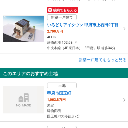
成約でもらえる
新築一戸建て
いろどりアイタウン 甲府市上石田2丁目
2,790万円
4LDK
建物面積 102.68m
2
中央本線（JR東日本） 「甲府」駅 徒歩34分
成約でもらえる
新築一戸建てをもっと見る
新築一戸建て
このエリアのおすすめ土地
いろどりアイタウン 甲府市住吉2丁目
2,690万円
土地
4LDK
建物面積 108.47m
2
甲府市国玉町
身延線 「甲斐住吉」駅 徒歩5分
1,063.8万円
未定
建物面積 -
国玉町バス停徒歩7分