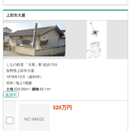
上田市大屋
しなの鉄道 「大屋」駅 徒歩13分
長野県上田市大屋
1976年12月（築50年）
3DK / 地上1階建
土地
224.26m
/
建物
62.1m
2
2
賃貸中
320万円