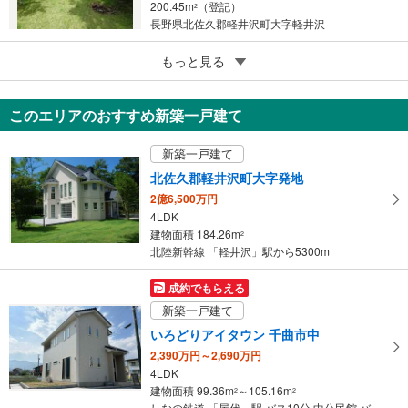
200.45m
（登記）
2
長野県北佐久郡軽井沢町大字軽井沢
5
北佐久郡軽井沢町大字茂沢
もっと見る
2,500万円
2LDK
このエリアのおすすめ新築一戸建て
72.86m
（登記）
2
長野県北佐久郡軽井沢町大字茂沢
新築一戸建て
北佐久郡軽井沢町大字発地
2億6,500万円
4LDK
建物面積 184.26m
2
北陸新幹線 「軽井沢」駅から5300m
成約でもらえる
新築一戸建て
いろどりアイタウン 千曲市中
2,390万円～2,690万円
4LDK
建物面積 99.36m
～105.16m
2
2
しなの鉄道 「屋代」駅 バス10分 中公民館 バス停下車 徒歩4分