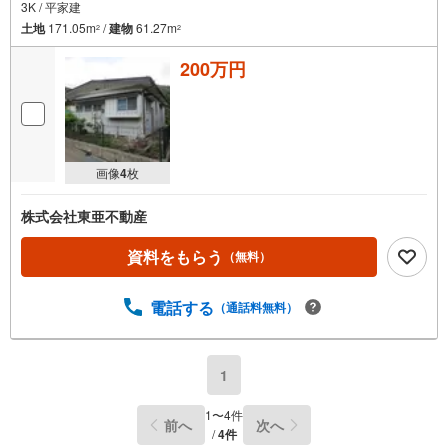
3K / 平家建
土地
171.05m
/
建物
61.27m
2
2
200万円
画像
4
枚
株式会社東亜不動産
資料をもらう
（無料）
電話する
（通話料無料）
1
1
〜
4
件
前へ
次へ
/
4
件