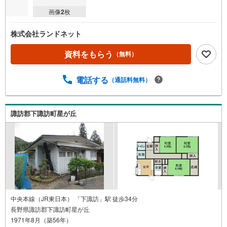
画像
2
枚
株式会社ランドネット
資料をもらう
（無料）
電話する
（通話料無料）
諏訪郡下諏訪町星が丘
中央本線（JR東日本） 「下諏訪」駅 徒歩34分
長野県諏訪郡下諏訪町星が丘
1971年8月（築56年）