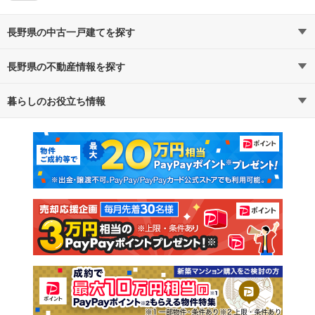
長野県の中古一戸建てを探す
長野県の不動産情報を探す
路線・駅から探す
地域から探す
暮らしのお役立ち情報
不動産・住宅
賃貸住宅
通勤・通学時間から探す
地図から探す
マンションカタログ
教えて！住まいの先生
新築マンション
中古マンション
新築一戸建て
中古一戸建て
注文住宅
土地
売却査定