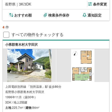
長野県｜3K/3DK
条件変更
おすすめ順
検索条件保存
通知設定
4
件
すべての物件をチェックする
小県郡青木村大字田沢
上田電鉄別所線 「別所温泉」駅 徒歩86分
長野県小県郡青木村大字田沢
1996年11月（築30年）
3DK / 地上2階建
土地
225.7m
/
建物
84m
2
2