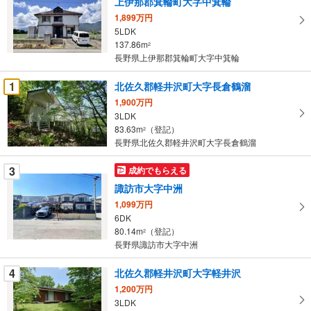
上伊那郡箕輪町大字中箕輪
取
1,899万円
る
5LDK
・
137.86m
2
条
長野県上伊那郡箕輪町大字中箕輪
件
を
1
北佐久郡軽井沢町大字長倉鶴溜
マ
1,900万円
イ
3LDK
83.63m
（登記）
ペ
2
長野県北佐久郡軽井沢町大字長倉鶴溜
ー
ジ
3
成約でもらえる
に
諏訪市大字中洲
保
1,099万円
存
6DK
す
80.14m
（登記）
2
る
長野県諏訪市大字中洲
4
北佐久郡軽井沢町大字軽井沢
1,200万円
3LDK