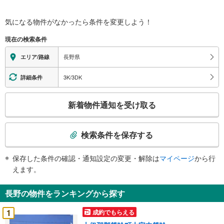
気になる物件がなかったら
条件を変更しよう！
現在の検索条件
長野県
エリア/路線
3K/3DK
詳細条件
こ
新着物件通知を受け取る
の
検
索
検索条件を保存する
条
件
保存した条件の確認・通知設定の変更・解除は
マイページ
から行
で
えます。
通
知
長野の物件をランキングから探す
を
受
1
成約でもらえる
け