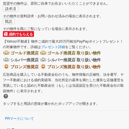
賃貸中の物件は、原則ご自身でお住まいいただくことができません。
請求済
諏訪郡下諏訪町
諏訪郡富士見町
その物件が資料請求・お問い合わせ済みの場合に表示されます。
既読
諏訪郡原村
上伊那郡辰野町
その物件を既にご覧になっている場合に表示されます。
成約でもらえる
上伊那郡箕輪町
上伊那郡南箕輪村
【Yahoo!不動産】物件ご成約で最大20万円相当PayPayポイントプレゼント！
の対象物件です。詳細は
プレゼント詳細
をご覧ください。
ゴールド推奨店
ゴールド推奨店 取り扱い物件
上伊那郡宮田村
下伊那郡松川町
シルバー推奨店
シルバー推奨店 取り扱い物件
ブロンズ推奨店
ブロンズ推奨店 取り扱い物件
木曽郡王滝村
北安曇郡白馬村
広告商品を購入している不動産会社のうち、物件情報の正確性、法令遵守、ヤ
フー不動産における成約実績等、当社所定の基準を満たした優良な店舗運営を
実践していると認めた不動産会社（もしくは当該認定を受けた不動産会社の取
埴科郡坂城町
上高井郡小布施町
扱物件）に表示されます。
下高井郡山ノ内町
上水内郡信濃町
タップすると用語の意味が書かれたポップアップが開きます。
上水内郡飯綱町
PRマークについて