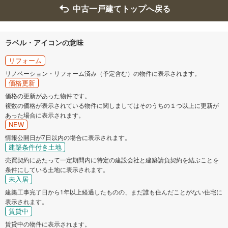
中古一戸建てトップへ戻る
伊那市
駒ヶ根市
中野市
大町市
ラベル・アイコンの意味
リフォーム
飯山市
茅野市
リノベーション・リフォーム済み（予定含む）の物件に表示されます。
価格更新
塩尻市
佐久市
価格の更新があった物件です。
複数の価格が表示されている物件に関しましてはそのうちの１つ以上に更新が
千曲市
あった場合に表示されます。
東御市
NEW
情報公開日が7日以内の場合に表示されます。
安曇野市
南佐久郡小海町
建築条件付き土地
売買契約にあたって一定期間内に特定の建設会社と建築請負契約を結ぶことを
南佐久郡南牧村
北佐久郡軽井沢町
条件にしている土地に表示されます。
未入居
建築工事完了日から1年以上経過したものの、まだ誰も住んだことがない住宅に
北佐久郡御代田町
北佐久郡立科町
表示されます。
賃貸中
小県郡青木村
小県郡長和町
賃貸中の物件に表示されます。