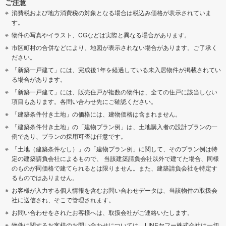
ご注意
消費税および地方消費税の対象となる場合は税込み価格が表示されていま
す。
物件の写真やイラスト、CGなどは実際と異なる場合があります。
市区町村の合併などにより、地図が表示されない場合があります。ご了承く
ださい。
「新築一戸建て」には、完成後1年を経過している未入居物件が掲載されてい
る場合があります。
「新築一戸建て」には、販売住戸が複数の物件は、全ての住戸に該当しない
項目もあります。各問い合わせ先にご確認ください。
「建築条件付き土地」の価格には、建物価格は含まれません。
「建築条件付き土地」の「建物プラン例」は、土地購入者の設計プランの一
例であり、プランの採用可否は任意です。
「土地（建築条件なし）」の「建物プラン例」に関して、そのプラン例は特
定の建築請負会社によるもので、 当該建築請負会社以外で建てた場合、同様
のものが同価格で建てられるとは限りません。また、建築請負会社を特定す
るものではありません。
お客様が入力する個人情報を含むお問い合わせデータは、当該物件の取扱会
社に送信され、そこで管理されます。
お問い合わせをされたお客様へは、取扱会社がご連絡いたします。
物件に関するお客様のお問い合わせについては、LINEヤフー株式会社は一切