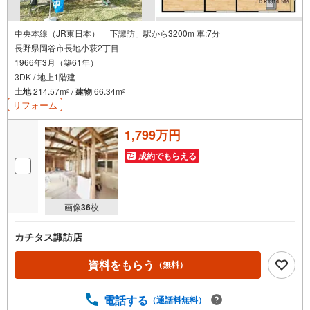
中央本線（JR東日本） 「下諏訪」駅から3200m 車:7分
長野県岡谷市長地小萩2丁目
1966年3月（築61年）
3DK / 地上1階建
土地
214.57m
/
建物
66.34m
2
2
リフォーム
1,799万円
成約でもらえる
画像
36
枚
カチタス諏訪店
資料をもらう
（無料）
電話する
（通話料無料）