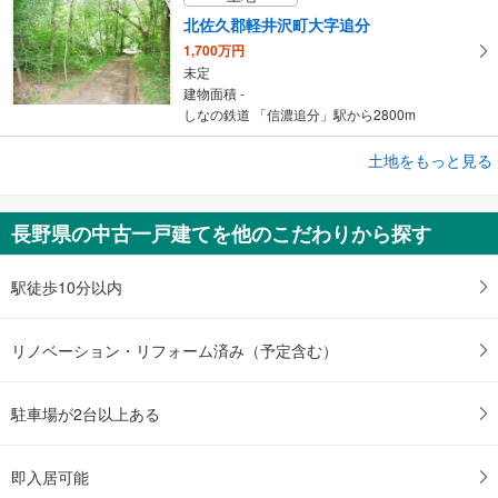
北佐久郡軽井沢町大字追分
1,700万円
未定
建物面積 -
しなの鉄道 「信濃追分」駅から2800m
土地をもっと見る
土地
北佐久郡軽井沢町大字発地
300万円
長野県の中古一戸建てを他のこだわりから探す
未定
建物面積 -
北陸新幹線 「軽井沢」駅から8600m
駅徒歩10分以内
リノベーション・リフォーム済み（予定含む）
駐車場が2台以上ある
即入居可能