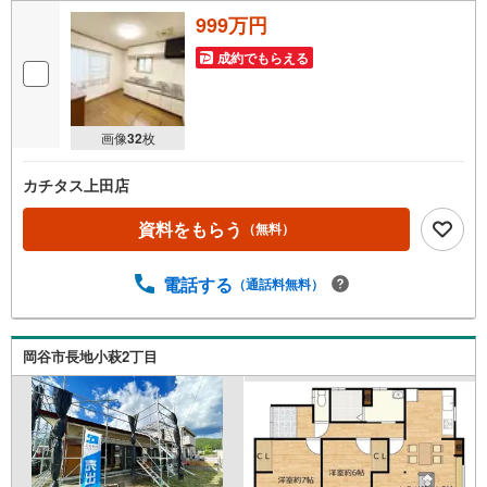
999万円
成約でもらえる
画像
32
枚
カチタス上田店
資料をもらう
（無料）
電話する
（通話料無料）
岡谷市長地小萩2丁目