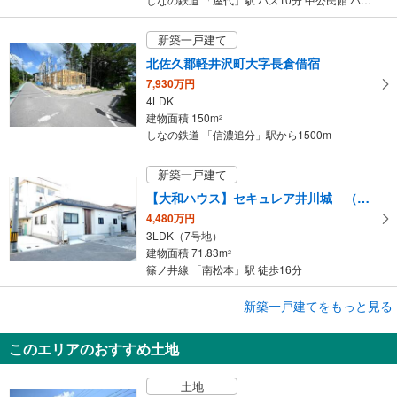
新築一戸建て
北佐久郡軽井沢町大字長倉借宿
7,930万円
4LDK
建物面積 150m
2
しなの鉄道 「信濃追分」駅から1500m
新築一戸建て
【大和ハウス】セキュレア井川城 （分譲住宅）
4,480万円
3LDK（7号地）
建物面積 71.83m
2
篠ノ井線 「南松本」駅 徒歩16分
新築一戸建てをもっと見る
新築一戸建て
【大和ハウス】セキュレア伊那荒井 （分譲住宅）
このエリアのおすすめ土地
3,590万円～3,630万円
3LDK（2号地、3号地）
土地
建物面積 79.65m
～80.32m
2
2