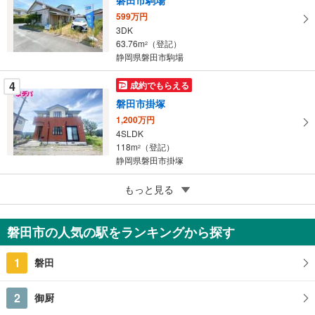
存
す
599万円
3DK
る
63.76m
（登記）
2
静岡県磐田市駒場
4
成約でもらえる
磐田市掛塚
1,200万円
4SLDK
118m
（登記）
2
静岡県磐田市掛塚
5
もっと見る
成約でもらえる
磐田市一色
1,699万円
磐田市の人気の駅をランキングから探す
6LDK
181.01m
（登記）
2
1
磐田
静岡県磐田市一色
2
御厨