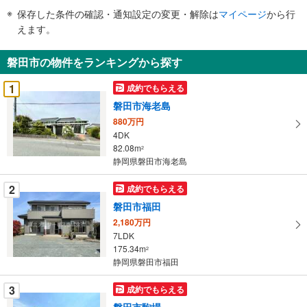
件
保存した条件の確認・通知設定の変更・解除は
マイページ
から行
で
えます。
通
知
磐田市の物件をランキングから探す
を
受
1
成約でもらえる
け
磐田市海老島
取
880万円
る
4DK
・
82.08m
2
条
静岡県磐田市海老島
件
を
2
成約でもらえる
マ
磐田市福田
イ
2,180万円
ペ
7LDK
ー
175.34m
2
静岡県磐田市福田
ジ
に
3
成約でもらえる
保
磐田市駒場