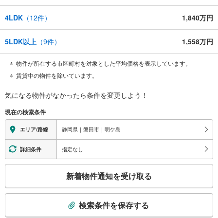
4LDK
（
12
件）
1,840万円
5LDK以上
（
9
件）
1,558万円
物件が所在する市区町村を対象とした平均価格を表示しています。
賃貸中の物件を除いています。
気になる物件がなかったら
条件を変更しよう！
現在の検索条件
静岡県｜磐田市｜明ケ島
エリア/路線
指定なし
詳細条件
こ
新着物件通知を受け取る
の
検
索
検索条件を保存する
条