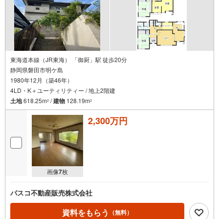
東海道本線（JR東海） 「御厨」駅 徒歩20分
静岡県磐田市明ケ島
1980年12月（築46年）
4LD・K＋ユーティリティー / 地上2階建
土地
618.25m
/
建物
128.19m
2
2
2,300万円
画像
7
枚
パスコ不動産販売株式会社
資料をもらう
（無料）