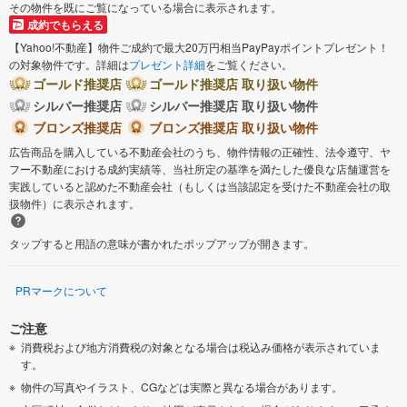
その物件を既にご覧になっている場合に表示されます。
成約でもらえる
【Yahoo!不動産】物件ご成約で最大20万円相当PayPayポイントプレゼント！
の対象物件です。詳細は
プレゼント詳細
をご覧ください。
ゴールド推奨店
ゴールド推奨店 取り扱い物件
シルバー推奨店
シルバー推奨店 取り扱い物件
ブロンズ推奨店
ブロンズ推奨店 取り扱い物件
広告商品を購入している不動産会社のうち、物件情報の正確性、法令遵守、ヤ
フー不動産における成約実績等、当社所定の基準を満たした優良な店舗運営を
実践していると認めた不動産会社（もしくは当該認定を受けた不動産会社の取
扱物件）に表示されます。
タップすると用語の意味が書かれたポップアップが開きます。
PRマークについて
ご注意
消費税および地方消費税の対象となる場合は税込み価格が表示されていま
す。
物件の写真やイラスト、CGなどは実際と異なる場合があります。