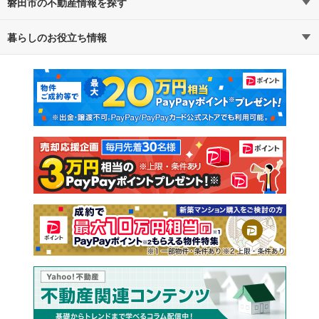
磐田市の不動産情報を探す
路線・駅から探す
地域から探す
暮らしのお役立ち情報
不動産・住宅
賃貸住宅
通勤・通学時間から探す
地図から探す
マンションカタログ
教えて！住まいの先生
新築マンション
中古マンション
新築一戸建て
中古一戸建て
注文住宅
土地
売却査定