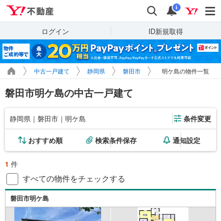
Yahoo!不動産
検索
通知
i
ログイン
ID新規取得
中古一戸建て
静岡県
磐田市
明ケ島の物件一覧
磐田市明ケ島の中古一戸建て
静岡県｜磐田市｜明ケ島
条件変更
おすすめ順
検索条件保存
通知設定
1
件
すべての物件をチェックする
磐田市明ケ島