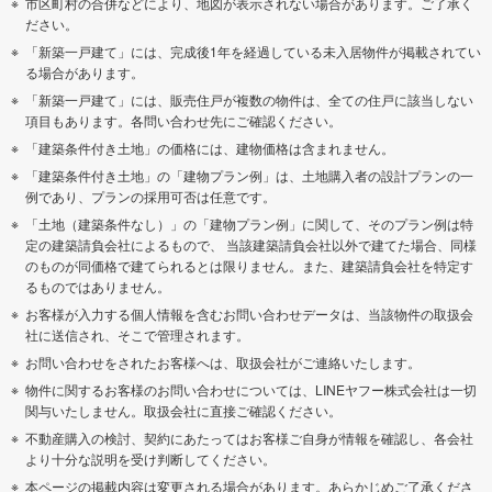
市区町村の合併などにより、地図が表示されない場合があります。ご了承く
ださい。
「新築一戸建て」には、完成後1年を経過している未入居物件が掲載されてい
る場合があります。
「新築一戸建て」には、販売住戸が複数の物件は、全ての住戸に該当しない
項目もあります。各問い合わせ先にご確認ください。
「建築条件付き土地」の価格には、建物価格は含まれません。
「建築条件付き土地」の「建物プラン例」は、土地購入者の設計プランの一
例であり、プランの採用可否は任意です。
「土地（建築条件なし）」の「建物プラン例」に関して、そのプラン例は特
定の建築請負会社によるもので、 当該建築請負会社以外で建てた場合、同様
のものが同価格で建てられるとは限りません。また、建築請負会社を特定す
るものではありません。
お客様が入力する個人情報を含むお問い合わせデータは、当該物件の取扱会
社に送信され、そこで管理されます。
お問い合わせをされたお客様へは、取扱会社がご連絡いたします。
物件に関するお客様のお問い合わせについては、LINEヤフー株式会社は一切
関与いたしません。取扱会社に直接ご確認ください。
不動産購入の検討、契約にあたってはお客様ご自身が情報を確認し、各会社
より十分な説明を受け判断してください。
本ページの掲載内容は変更される場合があります。あらかじめご了承くださ