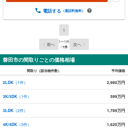
電話する
（通話料無料）
1
1
〜
1
件
前へ
次へ
/
1
件
磐田市の間取りごとの価格相場
間取り（該当物件数）
平均価格
2LDK
（
1
件）
2,980万円
3K/3DK
（
1
件）
599万円
3LDK
（
2
件）
1,789万円
4K/4DK
（
3
件）
1,620万円